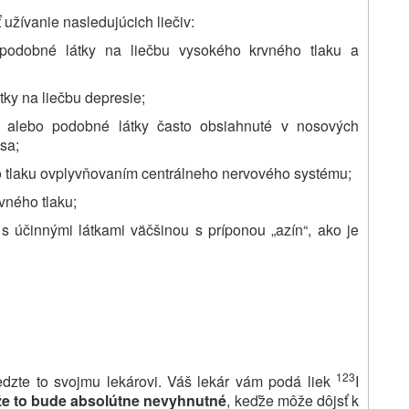
užívanie nasledujúcich liečiv:
odobné látky na liečbu vysokého krvného tlaku a
ky na liečbu depresie;
alebo podobné látky často obsiahnuté v nosových
sa;
ho tlaku ovplyvňovaním centrálneho nervového systému;
vného tlaku;
s účinnými látkami väčšinou s príponou „azín“, ako je
123
vedzte to svojmu lekárovi. Váš lekár vám podá liek
I
 že to bude absolútne nevyhnutné
, keďže môže dôjsť k