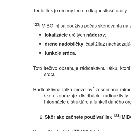
Tento liek je určený len na diagnostické účely.
123
I MIBG inj sa používa počas skenovania na 
lokalizácie
určitých
nádorov
;
drene nadobličky
, časť žliaz nachádzajú
funkcie srdca.
Toto liečivo obsahuje rádioaktívnu látku, ktor
srdci.
Rádioaktívna látka môže byť zosnímaná mimo
sken zobrazuje distribúciu rádioaktivit
informácie o štruktúre a funkcii daného or
123
Skôr ako začnete používať liek
I MIB
123