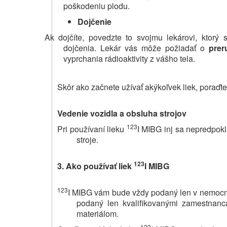
poškodeniu plodu.
Dojčenie
Ak dojčíte, povedzte to svojmu lekárovi, ktor
dojčenia. Lekár vás môže požiadať o
prer
vyprchania rádioaktivity z vášho tela.
Skôr ako začnete užívať akýkoľvek liek, poraďt
Vedenie vozidla a obsluha strojov
123
Pri používaní lieku
I MIBG inj sa nepredpokl
stroje.
123
3.
Ako používať liek
I MIBG
123
I MIBG vám bude vždy podaný len v nemocn
podaný len kvalifikovanými zamestnanc
materiálom.
123