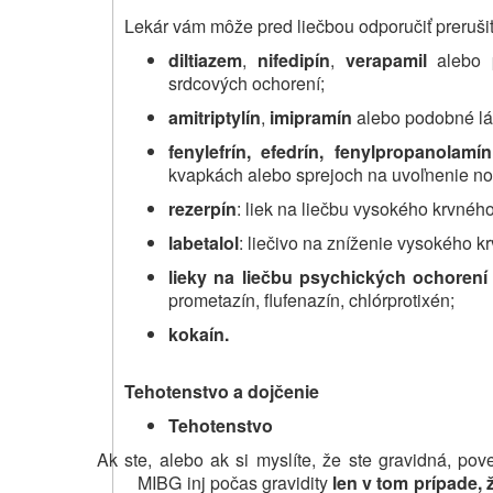
Lekár vám môže pred liečbou odporučiť prerušiť 
diltiazem
,
nifedipín
,
verapamil
alebo p
srdcových ochorení;
amitriptylín
,
imipramín
alebo podobné lát
fenylefrín, efedrín, fenylpropanolamín
kvapkách alebo sprejoch na uvoľnenie no
rezerpín
: liek na liečbu vysokého krvné
labetalol
: liečivo na zníženie vysokého kr
lieky na liečbu psychických ochorení
prometazín, flufenazín, chlórprotixén;
kokaín.
Tehotenstvo a dojčenie
Tehotenstvo
Ak ste, alebo ak si myslíte, že ste gravidná, po
MIBG inj počas gravidity
len
v tom prípade,