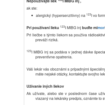
Nepoužívajte liek
I MIBG inj ,
ak ste:
123
alergický (hypersenzitívny) na
I vo for
123
Pri používaní lieku
I MIBG inj
buďte mi
mor
Pri liečbe s týmto liekom sa používa rádioakti
preváži riziká.
123
I MIBG inj sa podáva v jednej dávke špecia
preventívne opatrenia.
Váš lekár vás oboznámi s prípadnými špeciálnym
máte nejaké otázky, kontaktujte svojho lek
Užívanie iných liekov
Ak užívate, alebo ste v poslednom čase užíval
viazaný na lekársky predpis, oznámte to s