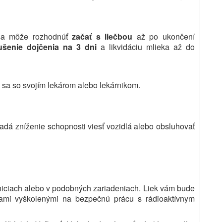
ý sa môže rozhodnúť
začať s liečbou
až po ukončení
ušenie dojčenia na 3 dni
a likvidáciu mlieka až do
e sa so svojím lekárom alebo lekárnikom.
adá zníženie schopnosti viesť vozidlá alebo obsluhovať
iciach alebo v podobných zariadeniach. Liek vám bude
ami vyškolenými na bezpečnú prácu s rádioaktívnym