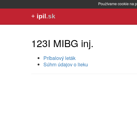
Používame cookie na p
+
ipil
.sk
123I MIBG inj.
Príbalový leták
Súhrn údajov o lieku