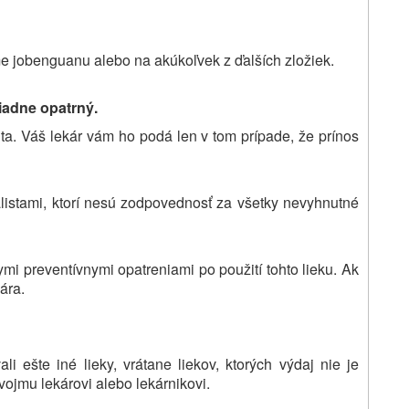
me jobenguanu alebo na akúkoľvek z ďalších zložiek.
iadne opatrný.
vita. Váš lekár vám ho podá len v tom prípade, že prínos
listami, ktorí nesú zodpovednosť za všetky nevyhnutné
i preventívnymi opatreniami po použití tohto lieku. Ak
ára.
i ešte iné lieky, vrátane liekov, ktorých výdaj nie je
vojmu lekárovi alebo lekárnikovi.