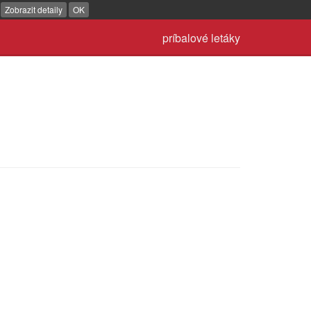
.
Zobrazit detaily
OK
príbalové letáky