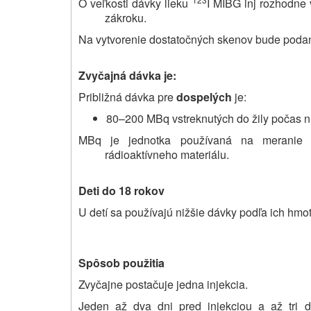
O veľkosti dávky lieku
I MIBG inj rozhodne 
zákroku.
Na vytvorenie dostatočných skenov bude pod
Zvyčajná dávka je:
Približná dávka pre
dospelých
je:
80–200 MBq vstreknutých do žily počas n
MBq je jednotka používaná na meranie rád
rádioaktívneho materiálu.
Deti do 18 rokov
U detí sa používajú nižšie dávky podľa ich hmot
Spôsob použitia
Zvyčajne postačuje jedna injekcia.
Jeden až dva dni pred injekciou a až tri 