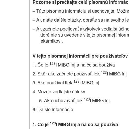
Pozorne si prečítajte celú písomnú informáci
– Túto písomnú informáciu si uschovajte. Možno 
– Ak máte ďalšie otázky, obráťte sa na svojho l
– Ak začnete pociťovať akýkoľvek vedľajší účin
ktoré nie sú uvedené v tejto písomnej infor
lekárnikovi.
V tejto písomnej informácii pre používateľov
123
1. Čo je
I MIBG inj a na čo sa používa
123
2. Skôr ako začnete používať liek
I MIBG inj
123
3. Ako používať liek
I MIBG inj
4. Možné vedľajšie účinky
123
Ako uchovávať liek
I MIBG inj
6. Ďalšie informácie
123
1.
Čo je
I MIBG inj
a na čo sa používa