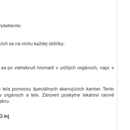
vyšetrenie
:
cich sa na vrchu každej obličky;
á sa po vstrieknutí hromadí v určitých orgánoch, napr. v
 tela pomocou špeciálnych skenujúcich kamier. Tento
y v orgánoch a tele. Zároveň poskytne lekárovi cenné
gánu.
G inj