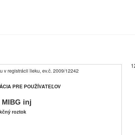
1
u v registrácii lieku, ev.č. 2009/12242
ÁCIA PRE POUŽÍVATEĽOV
I MIBG inj
ekčný roztok