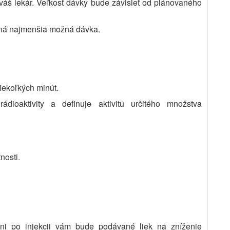
váš lekár. Veľkosť dávky bude závisieť od plánovaného
aná najmenšia možná dávka.
iekoľkých minút.
ioaktivity a definuje aktivitu určitého množstva
nosti.
dni po injekcii vám bude podávané liek na zníženie