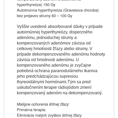
hyperthyreóza) 150 Gy
Autoimúnna hyperthyreóza (Gravesova choroba)
bez prejavov strumy 60 – 100 Gy
Vyššie uvedené absorbované dávky v prípade
autoimúnnej hyperthyreózy, disperzného
adenómu, jednoduchej strumy a
kompenzovaných adenómov závisia od
celkovej hmotnosti žľazy alebo strumy. V
prípade dekompenzovaného adenómu hodnoty
závisia od hmotnosti adenómu. U
kompenzovaného adenómu je zvyčajne
potrebná ochrana paranodulárneho tkaniva
jeho predchádzajúcou supresiou
thyreoidálnymi hormónami.Tým sa pred
uskutočnením terapie rádiojódom zmení
kompenzovaný adenóm na dekompenzovaný.
Malígne ochorenia štítnej žľazy:
Primárna terapia:
Eliminácia malých zvyškov štítnej žľazy