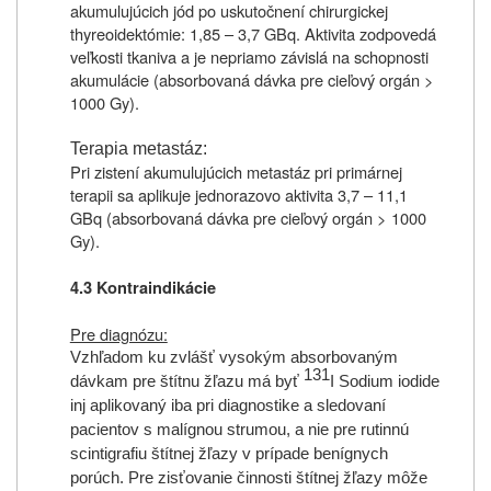
akumulujúcich jód po uskutočnení chirurgickej
thyreoidektómie: 1,85 – 3,7 GBq. Aktivita zodpovedá
veľkosti tkaniva a je nepriamo závislá na schopnosti
akumulácie (absorbovaná dávka pre cieľový orgán >
1000 Gy).
Terapia metastáz:
Pri zistení akumulujúcich metastáz pri primárnej
terapii sa aplikuje jednorazovo aktivita 3,7 – 11,1
GBq (absorbovaná dávka pre cieľový orgán > 1000
Gy).
4.3 Kontraindikácie
Pre diagnózu:
Vzhľadom ku zvlášť vysokým absorbovaným
131
dávkam pre štítnu žľazu má byť
I Sodium iodide
inj aplikovaný iba pri diagnostike a sledovaní
pacientov s malígnou strumou, a nie pre rutinnú
scintigrafiu štítnej žľazy v prípade benígnych
porúch. Pre zisťovanie činnosti štítnej žľazy môže