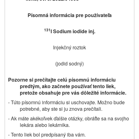
Písomná informácia pre používateľa
131
I Sodium iodide inj.
Injekčný roztok
(
jodid sodný
)
Pozorne si prečítajte celú písomnú informáciu
predtým, ako začnete používať tento liek,
pretože obsahuje pre vás dôležité informácie.
- Túto písomnú informáciu si uschovajte. Možno bude
potrebné, aby ste si ju znova prečítali.
- Ak máte akékoľvek ďalšie otázky, obráťte sa na svojho
lekára alebo lekárnika.
- Tento liek bol predpísaný iba vám.