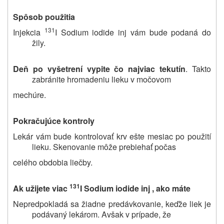
Spôsob použitia
131
Injekcia
I Sodium iodide inj vám bude podaná do
žily.
Deň po vyšetrení vypite čo najviac tekutín
. Takto
zabránite hromadeniu lieku v močovom
mechúre.
Pokračujúce kontroly
Lekár vám bude kontrolovať krv ešte mesiac po použití
lieku. Skenovanie môže prebiehať počas
celého obdobia liečby.
131
Ak užijete viac
I Sodium iodide inj , ako máte
Nepredpokladá sa žiadne predávkovanie, keďže liek je
podávaný lekárom. Avšak v prípade, že