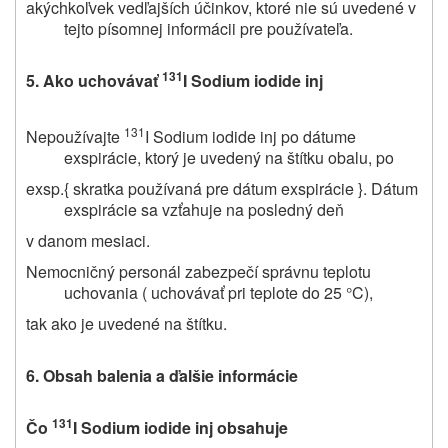
akýchkoľvek vedľajších účinkov, ktoré nie sú uvedené v
tejto písomnej informácii pre používateľa.
131
5.
Ako uchovávať
I Sodium iodide inj
131
Nepoužívajte
I Sodium iodide inj po dátume
exspirácie, ktorý je uvedený na štítku obalu, po
exsp.{ skratka používaná pre dátum exspirácie }. Dátum
exspirácie sa vzťahuje na posledný deň
v danom mesiaci.
Nemocničný personál zabezpečí správnu teplotu
uchovania ( uchovávať pri teplote do 25 °C),
tak ako je uvedené na štítku.
6. Obsah balenia a ď
alšie informácie
131
Čo
I Sodium iodide inj obsahuje