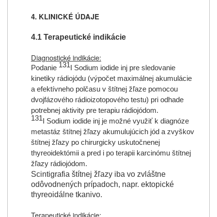
4. KLINICKÉ ÚDAJE
4.1 Terapeutické indikácie
Diagnostické indikácie:
131
Podanie
I Sodium iodide inj pre sledovanie
kinetiky rádiojódu (výpočet maximálnej akumulácie
a efektívneho polčasu v štítnej žľaze pomocou
dvojfázového rádioizotopového testu) pri odhade
potrebnej aktivity pre terapiu rádiojódom.
131
I Sodium iodide inj je možné využiť k diagnóze
metastáz štítnej žľazy akumulujúcich jód a zvyškov
štítnej žľazy po chirurgicky uskutočnenej
thyreoidektómii a pred i po terapii karcinómu štítnej
žľazy rádiojódom.
Scintigrafia štítnej žľazy iba vo zvláštne
odôvodnených prípadoch, napr. ektopické
thyreoidálne tkanivo.
Terapeutické indikácie: