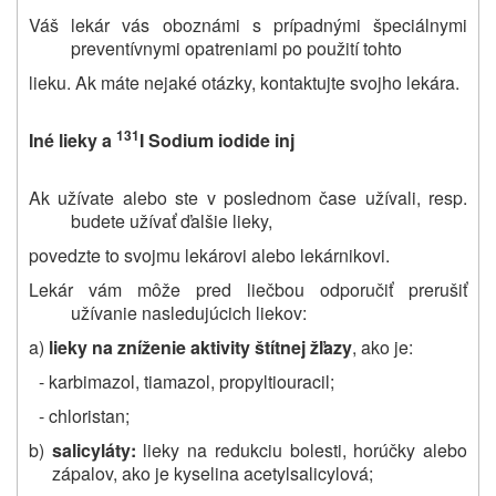
Váš lekár vás oboznámi s prípadnými špeciálnymi
preventívnymi opatreniami po použití tohto
lieku. Ak máte nejaké otázky, kontaktujte svojho lekára.
131
Iné lieky a
I Sodium iodide inj
Ak užívate alebo ste v poslednom čase užívali, resp.
budete užívať ďalšie lieky,
povedzte to svojmu lekárovi alebo lekárnikovi.
Lekár vám môže pred liečbou odporučiť prerušiť
užívanie nasledujúcich liekov:
a)
lieky na zníženie aktivity štítnej žľazy
, ako je:
- karbimazol, tiamazol, propyltiouracil;
- chloristan;
b)
salicyláty:
lieky na redukciu bolesti, horúčky alebo
zápalov, ako je kyselina acetylsalicylová;