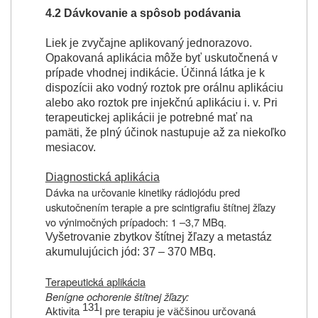
4.2 Dávkovanie a spôsob podávania
Liek je zvyčajne aplikovaný jednorazovo.
Opakovaná aplikácia môže byť uskutočnená v
prípade vhodnej indikácie. Účinná látka je k
dispozícii ako vodný roztok pre orálnu aplikáciu
alebo ako roztok pre injekčnú aplikáciu i. v. Pri
terapeutickej aplikácii je potrebné mať na
pamäti, že plný účinok nastupuje až za niekoľko
mesiacov.
Diagnostická aplikácia
Dávka na určovanie kinetiky rádiojódu pred
uskutočnením terapie a pre scintigrafiu štítnej žľazy
vo výnimočných prípadoch: 1 –3,7 MBq.
Vyšetrovanie zbytkov štítnej žľazy a metastáz
akumulujúcich jód: 37 – 370 MBq.
Terapeutická aplikácia
Benígne ochorenie štítnej žľazy:
131
Aktivita
I pre terapiu je väčšinou určovaná