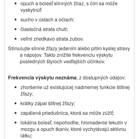
opuch a bolesť slinných žliaz, s čím sa môže
vyskytnúť:
sucho v ústach a očiach;
čiastočná strata chuti;
veľmi zriedkavo strata zubov.
Stimulujte slinné žľazy jedením alebo pitím kyslej stravy
a nápojov. Takto znížite frekvenciu výskytu
posledných štyroch vedľajších účinkov.
Frekvencia výskytu neznáma
, z dostupných údajov:
zhoršenie už existujúcej nadmernej funkcie štítnej
žľazy;
krátky zápal štítnej žľazy;
zapálená priedušnica, ktorá sa môže zúžiť;
lokálna bolesť, nepohodlie, hromadenie tekutín v
mozgu a opuch tkanív, ktoré vychytávajú aktívnu
látku;