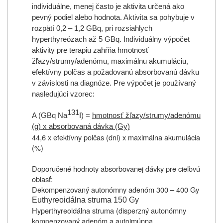
individuálne, menej často je aktivita určená ako
pevný podiel alebo hodnota. Aktivita sa pohybuje v
rozpätí 0,2 – 1,2 GBq, pri rozsiahlych
hyperthyreózach až 5 GBq. Individuálny výpočet
aktivity pre terapiu zahŕňa hmotnosť
žľazy/strumy/adenómu, maximálnu akumuláciu,
efektívny polčas a požadovanú absorbovanú dávku
v závislosti na diagnóze. Pre výpočet je používaný
nasledujúci vzorec:
131
A (GBq Na
I) =
hmotnosť žľazy/strumy/adenómu
(g) x absorbovaná dávka (Gy)
44,6 x efektívny polčas (dni) x maximálna akumulácia
(%)
Doporučené hodnoty absorbovanej dávky pre cieľovú
oblasť:
Dekompenzovaný autonómny adenóm 300 – 400 Gy
Euthyreoidálna struma 150 Gy
Hyperthyreoidálna struma (disperzný autonómny
kompenzovaný adenóm a autoimúnna