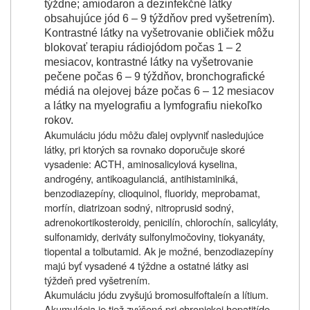
týždne; amiodaron a dezinfekčné látky
obsahujúce jód 6 – 9 týždňov pred vyšetrením).
Kontrastné látky na vyšetrovanie obličiek môžu
blokovať terapiu rádiojódom počas 1 – 2
mesiacov, kontrastné látky na vyšetrovanie
pečene počas 6 – 9 týždňov, bronchografické
médiá na olejovej báze počas 6 – 12 mesiacov
a látky na myelografiu a lymfografiu niekoľko
rokov.
Akumuláciu jódu môžu ďalej ovplyvniť nasledujúce
látky, pri ktorých sa rovnako doporučuje skoré
vysadenie: ACTH, aminosalicylová kyselina,
androgény, antikoagulanciá, antihistaminiká,
benzodiazepíny, clioquinol, fluoridy, meprobamat,
morfín, diatrizoan sodný, nitroprusid sodný,
adrenokortikosteroidy, penicilín, chlorochín, salicyláty,
sulfonamidy, deriváty sulfonylmočoviny, tiokyanáty,
tiopental a tolbutamid. Ak je možné, benzodiazepíny
majú byť vysadené 4 týždne a ostatné látky asi
týždeň pred vyšetrením.
Akumuláciu jódu zvyšujú bromosulfoftaleín a lítium.
Akumulácia je tiež zvýšená pri chronickej hepatitíde,