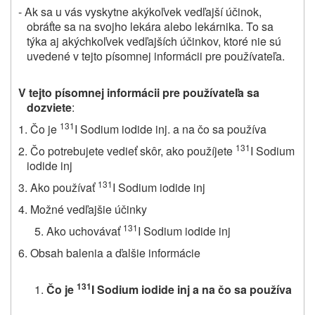
- Ak sa u vás vyskytne akýkoľvek vedľajší účinok,
obráťte sa na svojho lekára alebo lekárnika. To sa
týka aj akýchkoľvek vedľajších účinkov, ktoré nie sú
uvedené v tejto písomnej informácii pre používateľa.
V tejto písomnej informácii pre používateľa sa
dozviete
:
131
1. Čo je
I Sodium iodide inj. a na čo sa používa
131
2. Čo potrebujete vedieť skôr, ako použíjete
I Sodium
iodide inj
131
3. Ako používať
I Sodium iodide inj
4. Možné vedľajšie účinky
131
Ako uchovávať
I Sodium iodide inj
6. Obsah balenia a ďalšie informácie
131
Čo je
I Sodium iodide inj
a na čo sa používa