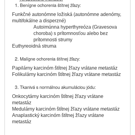
Benígne ochorenia štítnej žľazy:
Funkčné autonómne ložiská (autonómne adenómy,
multifokálne a disperzné)
Autoimúnna hyperthyreóza (Gravesova
choroba) s prítomnosťou alebo bez
prítomnosti strumy
Euthyreoidná struma
Malígne ochorenia štítnej žľazy:
Papilárny karcinóm štítnej žľazy vrátane metastáz
Folikulárny karcinóm štítnej žľazy vrátane metastáz
Tkanivá s normálnou akumuláciou jódu:
Onkocytárny karcinóm štítnej žľazy vrátane
metastáz
Medulárny karcinóm štítnej žľazy vrátane metastáz
Anaplastický karcinóm štítnej žľazy vrátane
metastáz