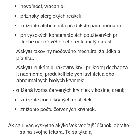
nevoľnosť, vracanie;
príznaky alergických reakcií;
zníženie alebo strata produkcie parathormónu;
pri vysokých koncentráciách používaných pri
liečbe nádorového ochorenia malý nárast:
- výskytu rakoviny močového mechúra, žalúdka a
prsníka;
- výskytu leukémie, rakoviny krvi, pri ktorej dochádza
k nadmernej produkcii bielych krviniek alebo
abnormálnych bielych krviniek;
- znížená tvorba červených krviniek v kostnej dreni;
zníženie počtu krvných doštičiek;
zníženie počtu červených krviniek.
Ak sa u vás vyskytne akýkoľvek vedľajší účinok, obráťte
sa na svojho lekára. To sa týka aj