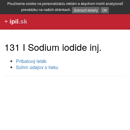
Používame cookie na personalizáciu reklám a abychom mohli analyzovať
prevádzku na našich stránkach.
Zobrazit detaily
OK
+
ipil
.sk
131 I Sodium iodide inj.
Príbalový leták
Súhrn údajov o lieku