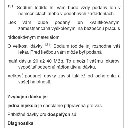
131
I Sodium iodide inj vám bude vždy podaný len v
nemocniciach alebo v podobných zariadeniach.
Liek vám bude podaný len kvalifikovanými
zamestnancami vyškolenými na bezpečnú prácu s
rádioaktívnym materiálom.
131
O veľkosti dávky
I Sodium iodide inj rozhodne váš
lekár. Pred liečbou vám môže byť podaná
malá dávka 20 až 40 MBq. To umožní vášmu lekárovi
vypočítať potrebnú rádioaktívnu dávku.
Veľkosť podanej dávky závisí taktiež od ochorenia a
vašej hmotnosti.
Zvyčajná dávka je:
jedna injekcia
je špeciálne pripravená pre vás.
Približné dávky pre
dospelých
sú:
Diagnostika
: