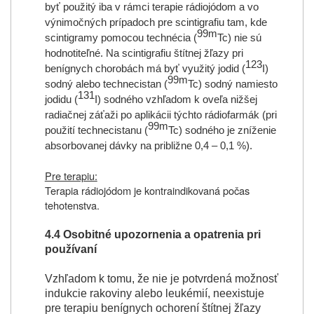
byť použitý iba v rámci terapie rádiojódom a vo
výnimočných prípadoch pre scintigrafiu tam, kde
99m
scintigramy pomocou technécia (
Tc) nie sú
hodnotiteľné. Na scintigrafiu štítnej žľazy pri
123
benígnych chorobách má byť využitý jodid (
I)
99m
sodný alebo technecistan (
Tc) sodný namiesto
131
jodidu (
I) sodného vzhľadom k oveľa nižšej
radiačnej záťaži po aplikácii týchto rádiofarmák (pri
99m
použití technecistanu (
Tc) sodného je zníženie
absorbovanej dávky na približne 0,4 – 0,1 %).
Pre terapiu:
Terapia rádiojódom je kontraindikovaná počas
tehotenstva.
4.4 Osobitné upozornenia a opatrenia pri
používaní
Vzhľadom k tomu, že nie je potvrdená možnosť
indukcie rakoviny alebo leukémií, neexistuje
pre terapiu benígnych ochorení štítnej žľazy