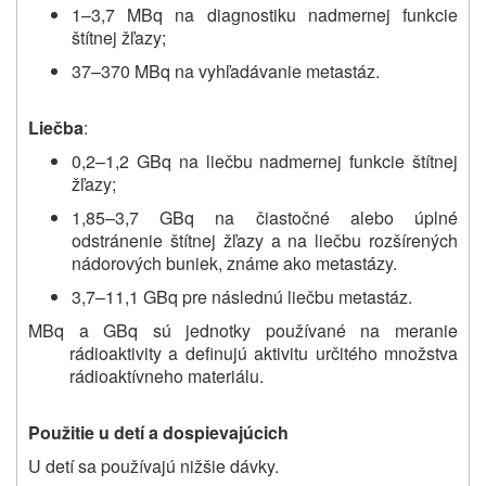
1–3,7 MBq na diagnostiku nadmernej funkcie
štítnej žľazy;
37–370 MBq na vyhľadávanie metastáz.
Liečba
:
0,2–1,2 GBq na liečbu nadmernej funkcie štítnej
žľazy;
1,85–3,7 GBq na čiastočné alebo úplné
odstránenie štítnej žľazy a na liečbu rozšírených
nádorových buniek, známe ako metastázy.
3,7–11,1 GBq pre následnú liečbu metastáz.
MBq a GBq sú jednotky používané na meranie
rádioaktivity a definujú aktivitu určitého množstva
rádioaktívneho materiálu.
Použitie u detí a dospievajúcich
U detí sa používajú nižšie dávky.