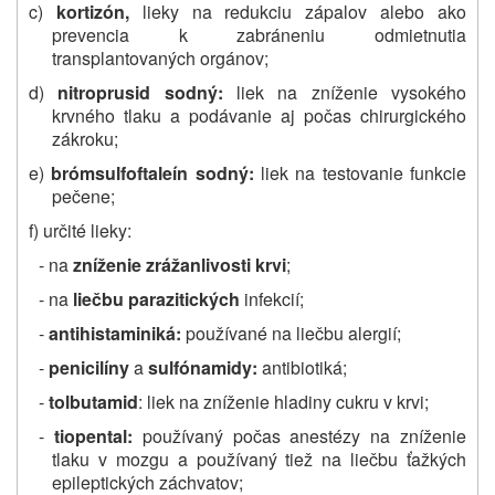
c)
kortizón,
lieky na redukciu zápalov alebo ako
prevencia k zabráneniu odmietnutia
transplantovaných orgánov;
d)
nitroprusid sodný:
liek na zníženie vysokého
krvného tlaku a podávanie aj počas chirurgického
zákroku;
e)
brómsulfoftaleín sodný:
liek na testovanie funkcie
pečene;
f) určité lieky:
- na
zníženie zrážanlivosti krvi
;
- na
liečbu parazitických
infekcií;
-
antihistaminiká:
používané na liečbu alergií;
-
penicilíny
a
sulfónamidy:
antibiotiká;
-
tolbutamid
: liek na zníženie hladiny cukru v krvi;
-
tiopental:
používaný počas anestézy na zníženie
tlaku v mozgu a používaný tiež na liečbu ťažkých
epileptických záchvatov;