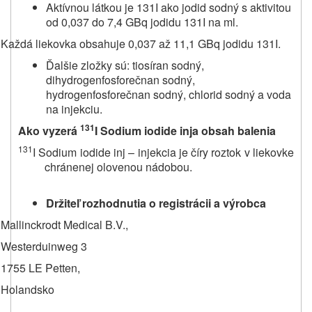
Aktívnou látkou je 131I ako jodid sodný s aktivitou
od 0,037 do 7,4 GBq jodidu 131I na ml.
Každá liekovka obsahuje 0,037 až 11,1 GBq jodidu 131I.
Ďalšie zložky sú: tiosíran sodný,
dihydrogenfosforečnan sodný,
hydrogenfosforečnan sodný, chlorid sodný a voda
na injekciu.
131
Ako vyzerá
I Sodium iodide inj
a obsah balenia
131
I Sodium iodide inj – injekcia je číry roztok v liekovke
chránenej olovenou nádobou.
Držiteľ rozhodnutia o registrácii a výrobca
Mallinckrodt Medical B.V.,
Westerduinweg 3
1755 LE Petten,
Holandsko