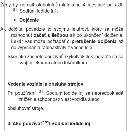
Ženy by nemali otehotnieť minimálne 4 mesiace po užití
131
I Sodium iodide inj .
Dojčenie
Ak dojčíte, povedzte to svojmu lekárovi, ktorý sa môže
rozhodnúť
začať s liečbou
až po ukončení dojčenia.
Lekár vás môže požiadať o
prerušenie dojčenia
až
do vyprchania rádioaktivity z vášho tela.
Skôr ako začnete používať akýkoľvek liek, poraďte sa so
svojím lekárom alebo lekárnikom.
Vedenie vozidiel a obsluha strojov
131
Pri používaní
I Sodium iodide inj sa nepredpokladá
zníženie schopnosti viesť vozidlá alebo
obsluhovať stroje.
131
3.
Ako používať
I Sodium iodide inj