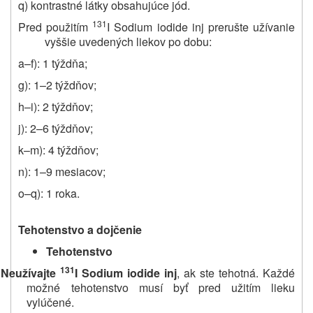
q) kontrastné látky obsahujúce jód.
131
Pred použitím
I Sodium iodide inj prerušte užívanie
vyššie uvedených liekov po dobu:
a–f): 1 týždňa;
g): 1–2 týždňov;
h–i): 2 týždňov;
j): 2–6 týždňov;
k–m): 4 týždňov;
n): 1–9 mesiacov;
o–q): 1 roka.
Tehotenstvo a dojčenie
Tehotenstvo
131
Neužívajte
I Sodium iodide inj
, ak ste tehotná. Každé
možné tehotenstvo musí byť pred užitím lieku
vylúčené.