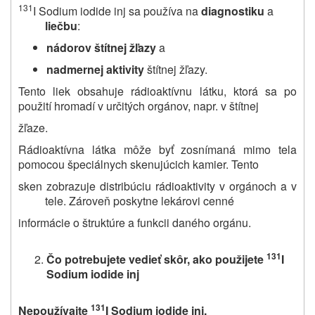
131
I Sodium iodide inj sa používa na
diagnostiku
a
liečbu
:
nádorov štítnej žľazy
a
nadmernej aktivity
štítnej žľazy.
Tento liek obsahuje rádioaktívnu látku, ktorá sa po
použití hromadí v určitých orgánov, napr. v štítnej
žľaze.
Rádioaktívna látka môže byť zosnímaná mimo tela
pomocou špeciálnych skenujúcich kamier. Tento
sken zobrazuje distribúciu rádioaktivity v orgánoch a v
tele. Zároveň poskytne lekárovi cenné
informácie o štruktúre a funkcii daného orgánu.
131
Čo potrebujete vedieť skôr, ako použijete
I
Sodium iodide inj
131
Nepoužívajte
I Sodium iodide inj.