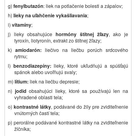
g)
fenylbutazón
: liek na potlačenie bolesti a zápalov;
h)
lieky na uľahčenie vykašliavania
;
i)
vitamíny
;
j) lieky obsahujúce
hormóny štítnej žľazy
, ako je
tyroxín, liotyronín, extrakt zo štítnej žľazy;
k)
amiodarón:
liečivo na liečbu porúch srdcového
rytmu;
l)
benzodiazepíny:
lieky, ktoré ukľudňujú a spúšťajú
spánok alebo uvoľňujú svaly;
m)
lítium:
liek na liečbu depresie;
n)
jodid
obsahujúci lieky, ktoré sa používajú len na
vyhradené oblasti tela;
o)
kontrastné látky
, podávané do žily pre zviditeľnenie
vnútorných častí tela;
p) perorálne podávané kontrastné látky na zviditeľnenie
žlčníka;