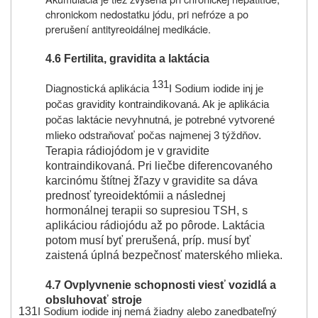
chronickom nedostatku jódu, pri nefróze a po
prerušení antityreoidálnej medikácie.
4.6 Fertilita, gravidita a laktácia
131
Diagnostická aplikácia
I Sodium iodide inj je
počas gravidity kontraindikovaná. Ak je aplikácia
počas laktácie nevyhnutná, je potrebné vytvorené
mlieko odstraňovať počas najmenej 3 týždňov.
Terapia rádiojódom je v gravidite
kontraindikovaná. Pri liečbe diferencovaného
karcinómu štítnej žľazy v gravidite sa dáva
prednosť tyreoidektómii a následnej
hormonálnej terapii so supresiou TSH, s
aplikáciou rádiojódu až po pôrode. Laktácia
potom musí byť prerušená, príp. musí byť
zaistená úplná bezpečnosť materského mlieka.
4.7 Ovplyvnenie schopnosti viesť vozidlá a
obsluhovať stroje
131
I Sodium iodide inj nemá žiadny alebo zanedbateľný