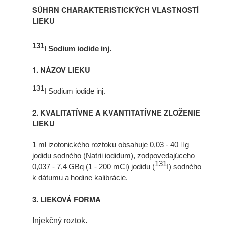
SÚHRN CHARAKTERISTICKÝCH VLASTNOSTÍ
LIEKU
131
I Sodium iodide inj.
1. NÁZOV LIEKU
131
I Sodium iodide inj.
2. KVALITATÍVNE A KVANTITATÍVNE ZLOŽENIE
LIEKU
1 ml izotonického roztoku obsahuje 0,03 - 40

g
jodidu sodného (Natrii iodidum), zodpovedajúceho
131
0,037 - 7,4 GBq (1 - 200 mCi) jodidu (
I) sodného
k dátumu a hodine kalibrácie.
3. LIEKOVÁ FORMA
Injekčný roztok.