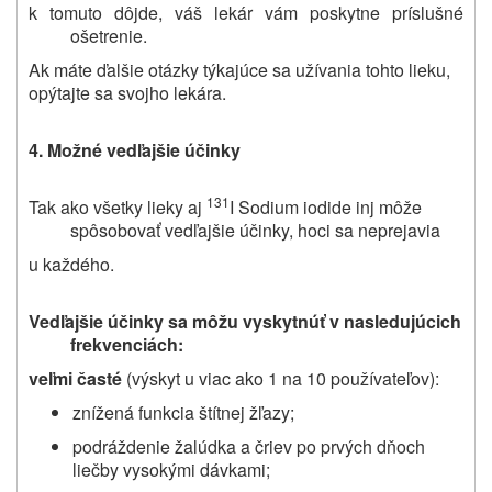
k tomuto dôjde, váš lekár vám poskytne príslušné
ošetrenie.
Ak máte ďalšie otázky týkajúce sa užívania tohto lieku,
opýtajte sa svojho lekára.
4.
Možné vedľajšie účinky
131
Tak ako všetky lieky aj
I Sodium iodide inj môže
spôsobovať vedľajšie účinky, hoci sa neprejavia
u každého.
Vedľajšie účinky sa môžu vyskytnúť v nasledujúcich
frekvenciách:
veľmi časté
(výskyt u viac ako 1 na 10 používateľov):
znížená funkcia štítnej žľazy;
podráždenie žalúdka a čriev po prvých dňoch
liečby vysokými dávkami;