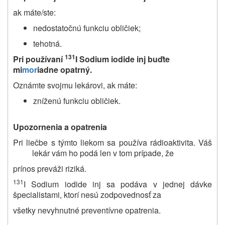
ak máte/ste:
nedostatočnú funkciu obličiek;
tehotná.
131
Pri používaní
I Sodium iodide inj
buďte
mi
mor
iadne opatrný.
Oznámte svojmu lekárovi, ak máte:
zníženú funkciu obličiek.
Upozornenia a opatrenia
Pri liečbe s týmto liekom sa používa rádioaktivita. Váš
lekár vám ho podá len v tom prípade, že
prínos preváži riziká.
131
I Sodium iodide inj sa podáva v jednej dávke
špecialistami, ktorí nesú zodpovednosť za
všetky nevyhnutné preventívne opatrenia.