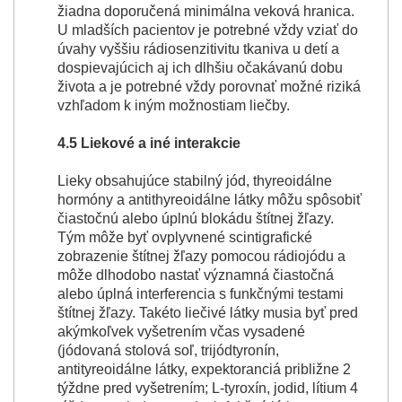
žiadna doporučená minimálna veková hranica.
U mladších pacientov je potrebné vždy vziať do
úvahy vyššiu rádiosenzitivitu tkaniva u detí a
dospievajúcich aj ich dlhšiu očakávanú dobu
života a je potrebné vždy porovnať možné riziká
vzhľadom k iným možnostiam liečby.
4.5 Liekové a iné interakcie
Lieky obsahujúce stabilný jód, thyreoidálne
hormóny a antithyreoidálne látky môžu spôsobiť
čiastočnú alebo úplnú blokádu štítnej žľazy.
Tým môže byť ovplyvnené scintigrafické
zobrazenie štítnej žľazy pomocou rádiojódu a
môže dlhodobo nastať významná čiastočná
alebo úplná interferencia s funkčnými testami
štítnej žľazy. Takéto liečivé látky musia byť pred
akýmkoľvek vyšetrením včas vysadené
(jódovaná stolová soľ, trijódtyronín,
antityreoidálne látky, expektoranciá približne 2
týždne pred vyšetrením; L-tyroxín, jodid, lítium 4