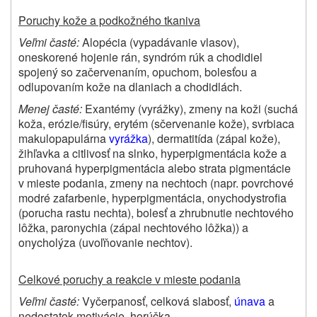
Poruchy kože a podkožného tkaniva
Veľmi časté:
Alopécia (vypadávanie vlasov),
oneskorené hojenie rán, syndróm rúk a chodidiel
spojený so začervenaním, opuchom, bolesťou a
odlupovaním kože na dlaniach a chodidlách.
Menej časté:
Exantémy (vyrážky), zmeny na koži (suchá
koža, erózie/fisúry, erytém (sčervenanie kože), svrbiaca
makulopapulárna
vyrážka
), dermatitída (zápal kože),
žihľavka a citlivosť na slnko, hyperpigmentácia kože a
pruhovaná hyperpigmentácia alebo strata pigmentácie
v mieste podania, zmeny na nechtoch (napr. povrchové
modré zafarbenie, hyperpigmentácia, onychodystrofia
(porucha rastu nechta), bolesť a zhrubnutie nechtového
lôžka, paronychia (zápal nechtového lôžka)) a
onycholýza (uvoľňovanie nechtov).
Celkové poruchy a reakcie v mieste podania
Veľmi časté:
Vyčerpanosť, celková slabosť,
únava
a
nedostatok motivácie, horúčka.