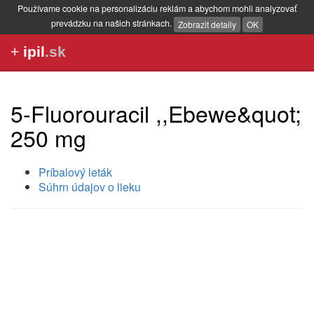
Používame cookie na personalizáciu reklám a abychom mohli analyzovať
prevádzku na našich stránkach.
Zobrazit detaily
OK
+
ipil
.sk
5-Fluorouracil ,,Ebewe&quot;
250 mg
Príbalový leták
Súhrn údajov o lieku