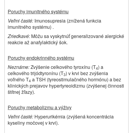
Poruchy imunitného systému
Veľmi časté:
Imunosupresia (znížená funkcia
imunitného systému) .
Zriedkavé:
Môžu sa vyskytnúť generalizované alergické
reakcie až anafylaktický šok.
Poruchy endokrinného systému
Neznáme:
Zvýšenie celkového tyroxínu (T
) a
4
celkového trijódtyronínu (T
) v krvi bez zvýšenia
3
voľného T
a TSH (tyreostimulačného hormónu) a bez
4
klinických prejavov hypertyreoidizmu (zvýšenej činnosti
štítnej žľazy).
Poruchy metabolizmu a výživy
Veľmi časté:
Hyperurikémia (zvýšená koncentrácia
kyseliny močovej v krvi).