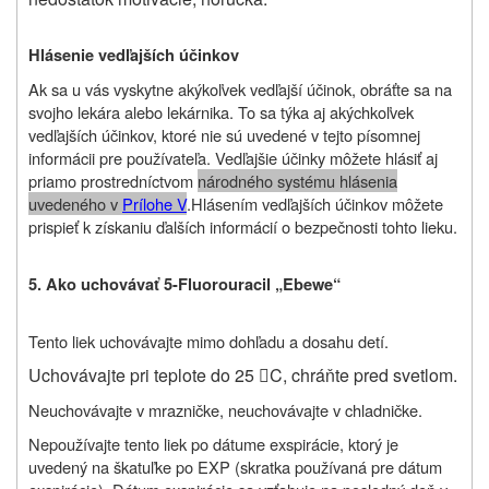
Hlásenie vedľajších účinkov
Ak sa u vás vyskytne akýkoľvek vedľajší účinok, obráťte sa na
svojho lekára alebo lekárnika. To sa týka aj akýchkoľvek
vedľajších účinkov, ktoré nie sú uvedené v tejto písomnej
informácii pre používateľa. Vedľajšie účinky môžete hlásiť aj
priamo prostredníctvom
národného systému hlásenia
uvedeného v
Prílohe V
.
Hlásením vedľajších účinkov môžete
prispieť k získaniu ďalších informácií o bezpečnosti tohto lieku
.
5. Ako uchovávať 5-Fluorouracil „Ebewe“
Tento liek uchovávajte mimo dohľadu a dosahu detí.
Uchovávajte pri teplote do 25
C
, chráňte pred svetlom.

Neuchovávajte v mrazničke, neuchovávajte v chladničke.
Nepoužívajte tento liek po dátume exspirácie, ktorý je
uvedený na škatuľke po EXP (skratka používaná pre dátum