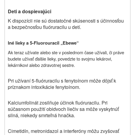
Deti a dospievajúci
K dispozícii nie sú dostatočné skúsenosti s účinnosťou
a bezpečnosťou fluóruracilu u detí.
Iné lieky a
5-Fluorouracil „Ebewe“
Ak teraz užívate alebo ste v poslednom čase užívali, či práve
budete užívať ďalšie lieky, povedzte to svojmu lekárovi,
lekárnikovi alebo zdravotnej sestre.
Pri užívaní 5-fluóruracilu s fenytoínom môže dôjsť k
príznakom intoxikácie fenytoínom.
Kalciumfolinát zosilňuje účinok fluóruracilu. Pri
súčasnom použití obidvoch liečiv sa môže vyskytnúť
silná, niekedy smrteľná hnačka.
Cimetidín, metronidazol a interferóny môžu zvyšovať