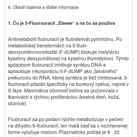
6. Obsah balenia a ďalšie informácie
1. Čo je 5-Fluorouracil „Ebewe“ a na čo sa používa
Antimetabolit fluóruracil je fluórderivát pyrimidínu. Po
metabolickej transformácii na 5-fluór-
deoxyuridínmonofosfát (F-dUMP) blokuje metyláciu
kyseliny deoxyuridilovej na kyselinu thymidylovú. Týmto
spôsobom fluóruracil inhibuje syntézu DNA a
spôsobuje inkorporáciu 5-F-dUMP ako „falošného"
prekurzoru do RNA, ktorej syntéza je tiež inhibovaná. 5-
fluóruracil pôsobí špecificky na bunkový cyklus, najmä v
S fáze. Maximálna účinnosť liečiva sa pozorovala v
tkanivách s rýchlou proliferáciou (kostná dreň, koža,
sliznice).
Fluóruracil sa po podaní rýchle metabolizuje v pečeni
na dihydro-5-fluóruracil, len malá časť sa v nezmenenej
forme vylučuje močom. Plazmatický polčas je 8 - 22