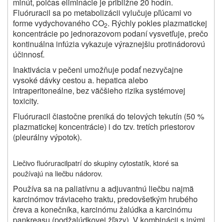
minút, polčas eliminácie je približne 20 hodín.
Fluóruracil sa po metabolizácii vylučuje pľúcami vo
forme vydychovaného CO
. Rýchly pokles plazmatickej
2
koncentrácie po jednorazovom podaní vysvetľuje, prečo
kontinuálna infúzia vykazuje výraznejšiu protinádorovú
účinnosť.
Inaktivácia v pečeni umožňuje podať nezvyčajne
vysoké dávky cestou a. hepatica alebo
intraperitoneálne, bez väčšieho rizika systémovej
toxicity.
Fluóruracil čiastočne preniká do telových tekutín (50 %
plazmatickej koncentrácie) i do tzv. tretích priestorov
(pleurálny výpotok).
Liečivo
fluóruracil
patrí do skupiny cytostatík, ktoré sa
používajú na liečbu nádorov.
Používa sa na paliatívnu a adjuvantnú liečbu najmä
karcinómov tráviaceho traktu, predovšetkým hrubého
čreva a konečníka, karcinómu žalúdka a karcinómu
pankreasu (podžalúdkovej žľazy). V kombinácii s inými