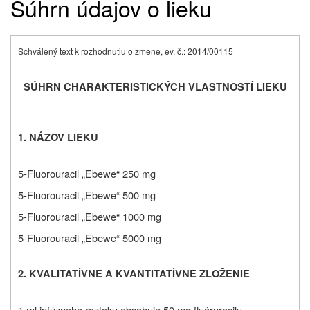
Súhrn údajov o lieku
S
chválený text k rozhodnutiu o zmene, ev. č.: 2014/00115
SÚHRN CHARAKTERISTICKÝCH VLASTNOSTÍ LIEKU
1. NÁZOV LIEKU
5-Fluorouracil „Ebewe“ 250 mg
5-Fluorouracil „Ebewe“ 500 mg
5-Fluorouracil „Ebewe“ 1000 mg
5-Fluorouracil „Ebewe“ 5000 mg
2. KVALITATÍVNE A KVANTITATÍVNE ZLOŽENIE
1 ml infúzneho roztoku obsahuje 50 mg fluóruracilu.