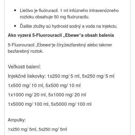
Liečivo je
fluóruracil
.
1 ml infúzneho intravenózneho
roztoku obsahuje 50 mg fluóruracilu.
Ďalšie zložky sú h
ydroxid sodný a voda na injekciu.
Ako vyzerá 5-Fluorouracil „Ebewe“a obsah balenia
5-Fluorouracil „Ebewe“je číry,
bezfarebný alebo takmer
bezfarebný roztok
.
Veľkosti balení:
Injekčné liekovky: 1x250 mg/ 5 ml, 5x250 mg/ 5 ml
1x500 mg/ 10 ml, 5x500 mg/ 10 ml
1x1000 mg/ 20 ml, 5x1000 mg/ 20 ml
1x5000 mg/ 100 ml, 5x5000 mg/ 100 ml
Ampulky:
1x250 mg/ 5ml, 5x250 mg/ 5ml