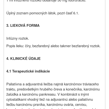
Úplný zoznam pomocných látok, pozri časť 6.1.
3. LIEKOVÁ FORMA
Infúzny roztok.
Popis lieku: číry, bezfarebný alebo takmer bezfarebný roztok.
4. KLINICKÉ ÚDAJE
4.1 Terapeutické indikácie
Paliatívna a adjuvantná liečba najmä karcinómov tráviaceho
traktu, predovšetkým hrubého čreva a konečníka, karcinómu
žalúdka a karcinómu pankreasu. V kombinácii s inými
cytostatikami vhodný tiež na adjuvantnú alebo paliatívnu
liečbu karcinómu prsníka, karcinómu ovária, cervixu,