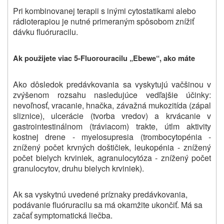
Pri kombinovanej terapii s inými cytostatikami alebo
rádioterapiou je nutné primeraným spôsobom znížiť
dávku fluóruracilu.
Ak použijete viac 5-Fluorouracilu „Ebewe“, ako máte
Ako dôsledok predávkovania sa vyskytujú vačšinou v
zvýšenom rozsahu nasledujúce vedľajšie účinky:
nevoľnosť, vracanie, hnačka, závažná mukozitída (zápal
sliznice), ulcerácie (tvorba vredov) a krvácanie v
gastrointestinálnom (tráviacom) trakte, útlm aktivity
kostnej drene - myelosupresia (trombocytopénia -
znížený počet krvných doštičiek, leukopénia - znížený
počet bielych krviniek, agranulocytóza - znížený počet
granulocytov, druhu bielych krviniek).
Ak sa vyskytnú uvedené príznaky predávkovania,
podávanie fluóruracilu sa má okamžite ukončiť. Má sa
začať symptomatická liečba.