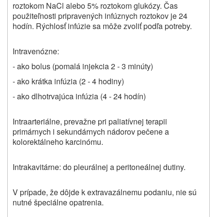
roztokom NaCl alebo 5% roztokom glukózy. Čas
použiteľnosti pripravených infúznych roztokov je 24
hodín. Rýchlosť infúzie sa môže zvoliť podľa potreby.
Intravenózne:
- ako bolus (pomalá injekcia 2 - 3 minúty)
- ako krátka infúzia (2 - 4 hodiny)
- ako dlhotrvajúca infúzia (4 - 24 hodín)
Intraarteriálne, prevažne pri paliatívnej terapii
primárnych i sekundárnych nádorov pečene a
kolorektálneho karcinómu.
Intrakavitárne: do pleurálnej a peritoneálnej dutiny.
V prípade, že dôjde k extravazálnemu podaniu, nie sú
nutné špeciálne opatrenia.