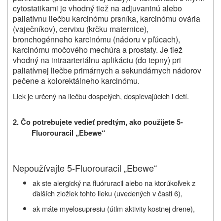
cytostatikami je vhodný tiež na adjuvantnú alebo
paliatívnu liečbu karcinómu prsníka, karcinómu ovária
(vaječníkov), cervixu (krčku maternice),
bronchogénneho karcinómu (nádoru v pľúcach),
karcinómu močového mechúra a prostaty. Je tiež
vhodný na intraarteriálnu aplikáciu (do tepny) pri
paliatívnej liečbe primárnych a sekundárnych nádorov
pečene a kolorektálneho karcinómu.
Liek je určený na liečbu dospelých, dospievajúcich i detí.
2. Čo potrebujete vedieť predtým, ako použijete
5-
Fluorouracil „Ebewe“
Nepoužívajte 5-Fluorouracil „Ebewe“
ak ste alergický na
fluóruracil
alebo na ktorúkoľvek z
ďalších zložiek tohto lieku (uvedených v časti 6),
ak máte myelosupresiu (útlm aktivity kostnej drene),