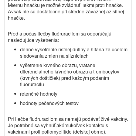
Miernu hnačku je možné zvládnuť liekmi proti hnačke.
Avšak nie sú dostatočné pri stredne závažnej až silnej
hnačke.
Pred a počas liečby fluóruracilom sa odporúčajú
nasledujúce vyšetrenia:
denné vyšetrenie ústnej dutiny a hltana za účelom
sledovania zmien na slizniciach
vyšetrenie krvného obrazu, vrátane
diferenciálneho krvného obrazu a trombocytov
(krvných doštičiek) pred každým podaním
fluóruracilu
retenčné hodnoty
hodnoty pečeňových testov
Pri liečbe fluóruracilom sa nemajú podávať živé vakcíny.
Je potrebné sa vyhnúť akémukoľvek kontaktu s
vakcínami proti poliomyelitíde (detskej obrne).