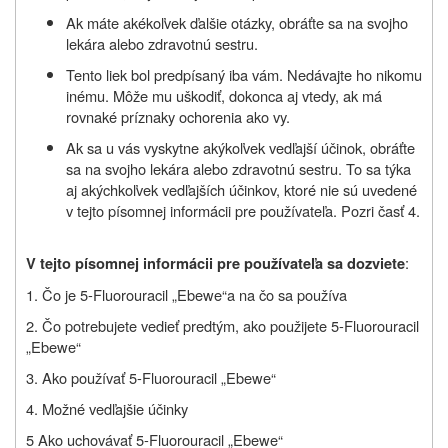
Ak máte akékoľvek ďalšie otázky, obráťte sa na svojho
lekára alebo zdravotnú sestru.
Tento liek bol predpísaný iba vám. Nedávajte ho nikomu
inému. Môže mu uškodiť, dokonca aj vtedy, ak má
rovnaké príznaky ochorenia ako vy.
Ak sa u vás vyskytne akýkoľvek vedľajší účinok, obráťte
sa na svojho lekára alebo zdravotnú sestru. To sa týka
aj akýchkoľvek vedľajších účinkov, ktoré nie sú uvedené
v tejto písomnej informácii pre používateľa. Pozri časť 4.
:
V tejto písomnej informácii pre používateľa sa dozviete
1. Čo je 5-Fluorouracil „Ebewe“a na čo sa používa
2. Čo potrebujete vedieť predtým, ako použijete 5-Fluorouracil
„Ebewe“
3. Ako používať 5-Fluorouracil „Ebewe“
4. Možné vedľajšie účinky
5 Ako uchovávať 5-Fluorouracil „Ebewe“