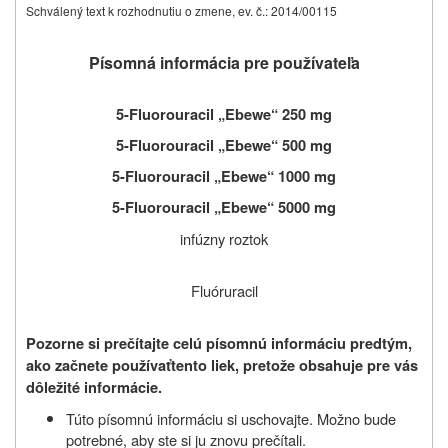
Schválený text k rozhodnutiu o zmene, ev. č.: 2014/00115
Písomná informácia pre používateľa
5-Fluorouracil „Ebewe“ 250 mg
5-Fluorouracil „Ebewe“ 500 mg
5-Fluorouracil „Ebewe“ 1000 mg
5-Fluorouracil „Ebewe“ 5000 mg
infúzny roztok
Fluóruracil
Pozorne si prečítajte celú písomnú informáciu predtým,
ako začnete používať
tento liek, pretože obsahuje pre vás
dôležité informácie.
Túto písomnú informáciu si uschovajte. Možno bude
potrebné, aby ste si ju znovu prečítali.