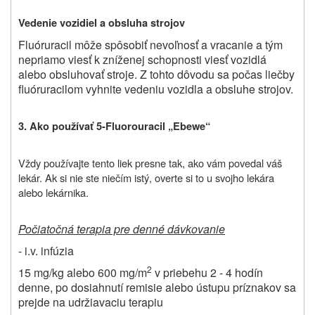
Vedenie vozidiel a obsluha strojov
Fluóruracil môže spôsobiť nevoľnosť a vracanie a tým
nepriamo viesť k zníženej schopnosti viesť vozidlá
alebo obsluhovať stroje. Z tohto dôvodu sa počas liečby
fluóruracilom vyhnite vedeniu vozidla a obsluhe strojov.
3. Ako používať 5-Fluorouracil „Ebewe“
Vždy
po
užívajte tento liek presne tak, ako vám povedal váš
lekár. Ak si nie ste niečím istý, overte si to u svojho lekára
alebo lekárnika.
Počiatočná terapia pre denné dávkovanie
- i.v. infúzia
2
15 mg/kg alebo 600 mg/m
v priebehu 2 - 4 hodín
denne, po dosiahnutí remisie alebo ústupu príznakov sa
prejde na udržiavaciu terapiu