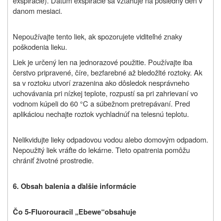
exspirácie). Dátum exspirácie sa vzťahuje na posledný deň v
danom mesiaci.
Nepoužívajte tento liek, ak spozorujete viditeľné znaky
poškodenia lieku.
Liek je určený len na jednorazové použitie. Používajte iba
čerstvo pripravené, číre, bezfarebné až bledožlté roztoky. Ak
sa v roztoku utvorí zrazenina ako dôsledok nesprávneho
uchovávania pri nízkej teplote, rozpustí sa pri zahrievaní vo
vodnom kúpeli do 60 °C a súbežnom pretrepávaní. Pred
aplikáciou nechajte roztok vychladnúť na telesnú teplotu.
Nelikvidujte lieky odpadovou vodou alebo domovým odpadom.
Nepoužitý liek vráťte do lekárne. Tieto opatrenia pomôžu
chrániť životné prostredie.
6. Obsah balenia a ďalšie informácie
Čo 5-Fluorouracil „Ebewe“obsahuje