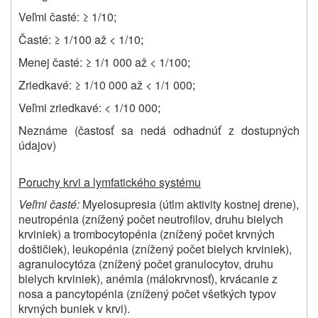
Veľmi časté: ≥ 1/10
;
Časté: ≥ 1/100 až < 1/10
;
Menej časté: ≥ 1/1 000 až < 1/100
;
Zriedkavé: ≥ 1/10 000 až < 1/1 000
;
Veľmi zriedkavé: < 1/10 000
;
Neznáme (častosť sa nedá odhadnúť z dostupných
údajov)
Poruchy krvi a lymfatického systému
Veľmi časté:
Myelosupresia
(útlm aktivity kostnej drene)
,
neutropénia (znížený počet neutrofilov, druhu bielych
krviniek) a trombocytopénia (znížený počet krvných
doštičiek), leukopénia (znížený počet bielych krviniek),
agranulocytóza (znížený počet granulocytov, druhu
bielych krviniek), anémia (málokrvnosť), krvácanie z
nosa a pancytopénia (znížený počet všetkých typov
krvných buniek v krvi).