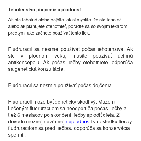
Tehotenstvo, dojčenie a plodnosť
Ak ste tehotná alebo dojčíte, ak si myslíte, že ste tehotná
alebo ak plánujete otehotnieť, poraďte sa so svojím lekárom
predtým, ako začnete používať tento liek.
Fluóruracil sa nesmie používať počas tehotenstva. Ak
ste v plodnom veku, musíte používať účinnú
antikoncepciu. Ak počas liečby otehotniete, odporúča
sa genetická konzultácia.
Fluóruracil sa nesmie používať počas dojčenia.
Fluóruracil môže byť geneticky škodlivý. Mužom
liečeným fluóruracilom sa neodporúča počas liečby a
tiež 6 mesiacov po skončení liečby splodiť dieťa. Z
dôvodu možnej nevratnej
neplodnost
i v dôsledku liečby
fluóruracilom sa pred liečbou odporúča sa konzervácia
spermií.