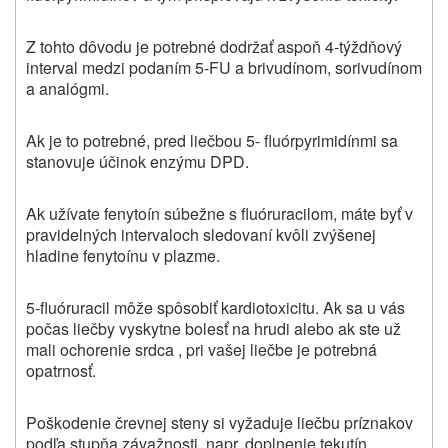
Z tohto dôvodu je potrebné dodržať aspoň 4-týždňový
interval medzi podaním 5-FU a brivudínom, sorivudínom
a analógmi.
Ak je to potrebné, pred liečbou 5- fluórpyrimidínmi sa
stanovuje účinok enzýmu DPD.
Ak užívate fenytoín súbežne s fluóruracilom, máte byť v
pravidelných intervaloch sledovaní kvôli zvýšenej
hladine fenytoínu v plazme.
5-fluóruracil môže spôsobiť kardiotoxicitu. Ak sa u vás
počas liečby vyskytne bolesť na hrudi alebo ak ste už
mali ochorenie srdca , pri vašej liečbe je potrebná
opatrnosť.
Poškodenie črevnej steny si vyžaduje liečbu príznakov
podľa stupňa závažnosti, napr. doplnenie tekutín.