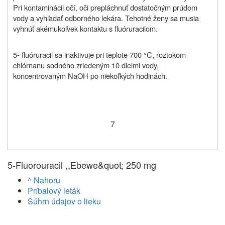
Pri kontaminácii očí, oči prepláchnuť dostatočným prúdom
vody a vyhľadať odborného lekára. Tehotné ženy sa musia
vyhnúť akémukoľvek kontaktu s fluóruracilom.
5- fluóruracil sa inaktivuje pri teplote 700 °C, roztokom
chlórnanu sodného zriedeným 10 dielmi vody,
koncentrovaným NaOH po niekoľkých hodinách.
7
5-Fluorouracil ,,Ebewe&quot; 250 mg
^ Nahoru
Príbalový leták
Súhrn údajov o lieku