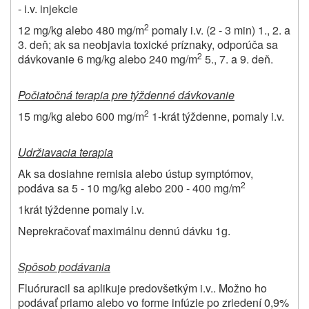
- i.v. injekcie
2
12 mg/kg alebo 480 mg/m
pomaly i.v. (2 - 3 min) 1., 2. a
3. deň; ak sa neobjavia toxické príznaky, odporúča sa
2
dávkovanie 6 mg/kg alebo 240 mg/m
5., 7. a 9. deň.
Počiatočná terapia pre týždenné dávkovanie
2
15 mg/kg alebo 600 mg/m
1-krát týždenne, pomaly i.v.
Udržiavacia terapia
Ak sa dosiahne remisia alebo ústup symptómov,
2
podáva sa 5 - 10 mg/kg alebo 200 - 400 mg/m
1krát týždenne pomaly i.v.
Neprekračovať maximálnu dennú dávku 1g.
Spôsob podávania
Fluóruracil sa aplikuje predovšetkým i.v.. Možno ho
podávať priamo alebo vo forme infúzie po zriedení 0,9%