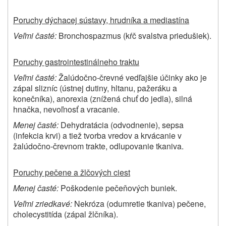
Poruchy dýchacej sústavy, hrudníka a mediastína
Veľmi časté:
Bronchospazmus (kŕč svalstva priedušiek).
Poruchy gastrointestinálneho traktu
Veľmi časté:
Žalúdočno-črevné vedľajšie účinky ako je
zápal slizníc (ústnej dutiny, hltanu, pažeráku a
konečníka), anorexia (znížená chuť do jedla), silná
hnačka, nevoľnosť a vracanie.
Menej časté:
Dehydratácia (odvodnenie), sepsa
(infekcia krvi) a tiež tvorba vredov a krvácanie v
žalúdočno-črevnom trakte, odlupovanie tkaniva.
Poruchy pečene a žlčových ciest
Menej časté:
Poškodenie pečeňových buniek.
Veľmi zriedkavé:
Nekróza (odumretie tkaniva) pečene,
cholecystitída (zápal žlčníka).