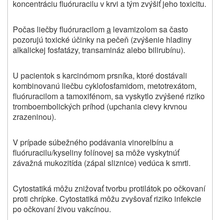
koncentráciu fluóruracilu v krvi a tým zvýšiť jeho toxicitu.
Počas liečby fluóruracilom
a
levamizolom sa často
pozorujú toxické účinky na pečeň (zvýšenie hladiny
alkalickej fosfatázy, transamináz alebo bilirubínu).
U pacientok s karcinómom prsníka, ktoré dostávali
kombinovanú liečbu cyklofosfamidom, metotrexátom,
fluóruracilom a tamoxifénom, sa vyskytlo zvýšené riziko
tromboembolických príhod (upchania cievy krvnou
zrazeninou).
V prípade súbežného podávania vinorelbínu a
fluóruracilu/kyseliny folínovej sa môže vyskytnúť
závažná mukozitída (zápal sliznice) vedúca k smrti.
Cytostatiká môžu znižovať tvorbu protilátok po očkovaní
proti chrípke. Cytostatiká môžu zvyšovať riziko infekcie
po očkovaní živou vakcínou.