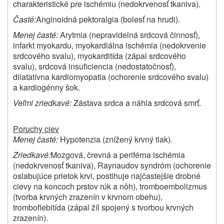
charakteristické pre ischémiu (nedokrvenosť tkaniva).
Časté:
Anginoidná pektoralgia (bolesť na hrudi).
Menej časté:
Arytmia (nepravidelná srdcová činnosť),
infarkt myokardu, myokardiálna ischémia (nedokrvenie
srdcového svalu), myokarditída (zápal srdcového
svalu), srdcová insuficiencia (nedostatočnosť),
dilatatívna kardiomyopatia (ochorenie srdcového svalu)
a kardiogénny šok.
Veľmi zriedkavé:
Zástava srdca a náhla srdcová smrť.
Poruchy ciev
Menej časté:
Hypotenzia (znížený krvný tlak).
Zriedkavé:
Mozgová, črevná a periférna ischémia
(nedokrvenosť tkaniva), Raynaudov syndróm (ochorenie
oslabujúce prietok krvi, postihuje najčastejšie drobné
cievy na koncoch prstov rúk a nôh), tromboembolizmus
(tvorba krvných zrazenín v krvnom obehu),
tromboflebitída (zápal žíl spojený s tvorbou krvných
zrazenín).