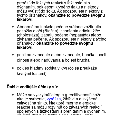
prerásť do ťažkých reakcií s ťažkosťami s
dýchaním, poklesom krvného tlaku a niekedy
môžu vyústiť do šoku. Ak spozorujete niektorý z
týchto príznakov,
okamžite to povedzte svojmu
lekárovi.
Abnormálna funkcia pečene vrátane zožltnutia
pokožky a očí (žltačka), zhoršenia odtoku žlče
(cholestáza), zápalu pečene (hepatitída) alebo
zlyhania pečene. Ak spozorujete niektorý z týchto
príznakov,
okamžite to povedzte svojmu
lekárovi.
pocit na zvracanie alebo zvracanie, hnačka, pocit
plnosti alebo nadúvania a bolesť brucha
pokles hladiny sodíka v krvi (čo sa preukáže
krvnými testami)
Ďalšie vedľajšie účinky sú:
Môže sa vyskytnúť alergia (precitlivenosť) kože
ako je svrbenie,
vyrážka
, žihľavka a zvýšená
citlivosť na slnko. Niektoré mierne alergické
reakcie sa môžu rozvinúť do závažných reakcií
spojených s ťažkosťami s prehĺtaním a dýchaním,