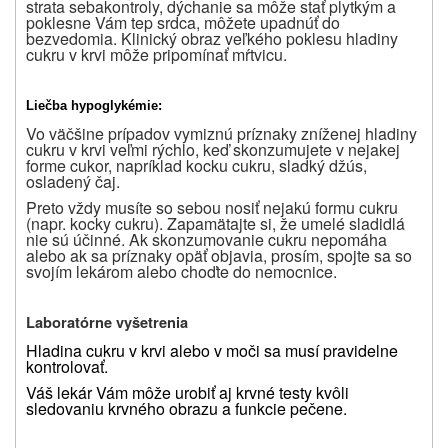
strata sebakontroly, dýchanie sa môže stať plytkým a
poklesne Vám tep srdca, môžete upadnúť do
bezvedomia. Klinický obraz veľkého poklesu hladiny
cukru v krvi môže pripomínať mŕtvicu.
Liečba hypoglykémie:
Vo väčšine prípadov vymiznú príznaky zníženej hladiny
cukru v krvi veľmi rýchlo, keď skonzumujete v nejakej
forme cukor, napríklad kocku cukru, sladký džús,
osladený čaj.
Preto vždy musíte so sebou nosiť nejakú formu cukru
(napr. kocky cukru). Zapamätajte si, že umelé sladidlá
nie sú účinné. Ak skonzumovanie cukru nepomáha
alebo ak sa príznaky opäť objavia, prosím, spojte sa so
svojím lekárom alebo choďte do nemocnice.
Laboratórne vyšetrenia
Hladina cukru v krvi alebo v moči sa musí pravidelne
kontrolovať.
Váš lekár Vám môže urobiť aj krvné testy kvôli
sledovaniu krvného obrazu a funkcie pečene.