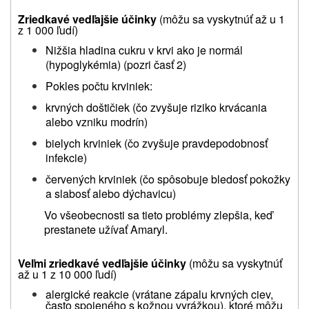
Zriedkavé vedľajšie účinky
(môžu sa vyskytnúť až u 1
z 1 000 ľudí)
Nižšia hladina cukru v krvi ako je normál
(hypoglykémia) (pozri časť 2)
Pokles počtu krviniek:
krvných doštičiek (čo zvyšuje riziko krvácania
alebo vzniku modrín)
bielych krviniek (čo zvyšuje pravdepodobnosť
infekcie)
červených krviniek (čo spôsobuje bledosť pokožky
a slabosť alebo dýchavicu)
Vo všeobecnosti sa tieto problémy zlepšia, keď
prestanete užívať Amaryl.
Veľmi zriedkavé vedľajšie účinky
(môžu sa vyskytnúť
až u 1 z 10 000 ľudí)
alergické reakcie (vrátane zápalu krvných ciev,
často spojeného s kožnou vyrážkou), ktoré môžu