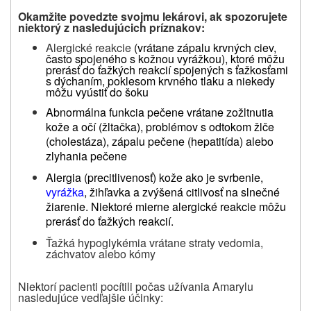
Okamžite povedzte svojmu lekárovi, ak spozorujete
niektorý z nasledujúcich príznakov:
Alergické reakcie
(vrátane zápalu krvných ciev,
často spojeného s kožnou vyrážkou), ktoré môžu
prerásť do ťažkých reakcií spojených s ťažkosťami
s dýchaním, poklesom krvného tlaku a niekedy
môžu vyústiť do šoku
Abnormálna funkcia pečene vrátane zožltnutia
kože a očí (žltačka), problémov s odtokom žlče
(cholestáza), zápalu pečene (hepatitída) alebo
zlyhania pečene
Alergia (precitlivenosť) kože ako je svrbenie,
vyrážka
, žihľavka a zvýšená citlivosť na slnečné
žiarenie. Niektoré mierne alergické reakcie môžu
prerásť do ťažkých reakcií.
Ťažká hypoglykémia vrátane straty vedomia,
záchvatov alebo kómy
Niektorí pacienti pocítili počas užívania Amarylu
nasledujúce vedľajšie účinky: