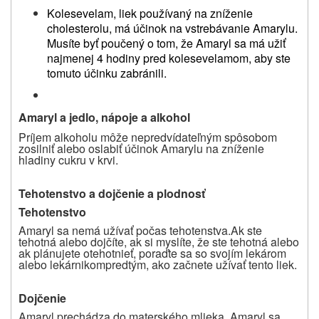
Kolesevelam, liek používaný na zníženie
cholesterolu, má účinok na vstrebávanie Amarylu.
Musíte byť poučený o tom, že Amaryl sa má užiť
najmenej 4 hodiny pred kolesevelamom, aby ste
tomuto účinku zabránili.
Amaryl a jedlo, nápoje a alkohol
Príjem alkoholu môže nepredvídateľným spôsobom
zosilniť alebo oslabiť účinok Amarylu na zníženie
hladiny cukru v krvi.
Tehotenstvo a dojčenie a plodnosť
Tehotenstvo
Amaryl sa nemá užívať počas tehotenstva.
Ak ste
tehotná alebo dojčíte, ak si myslíte, že ste tehotná alebo
ak plánujete otehotnieť
, poraďte sa so svojím lekárom
alebo lekárnikom
predtým, ako začnete užívať tento liek
.
Dojčenie
Amaryl prechádza do materského mlieka. Amaryl sa