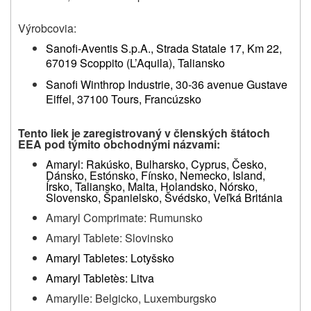
Výrobcovia:
Sanofi-Aventis S.p.A., Strada Statale 17, Km 22,
67019 Scoppito (L’Aquila), Taliansko
Sanofi Winthrop Industrie, 30-36 avenue Gustave
Eiffel, 37100 Tours, Francúzsko
Tento liek je zaregistrovaný v členských štátoch
EEA pod týmito obchodnými názvami:
Amaryl: Rakúsko, Bulharsko, Cyprus, Česko,
Dánsko, Estónsko, Fínsko, Nemecko, Island,
Írsko, Taliansko, Malta, Holandsko, Nórsko,
Slovensko, Španielsko, Švédsko, Veľká Británia
Amaryl Comprimate: Rumunsko
Amaryl Tablete: Slovinsko
Amaryl Tabletes: Lotyšsko
Amaryl Tablet
è
s: Litva
Amarylle: Belgicko, Luxemburgsko