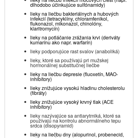
dlhodobo účinkujúce sulfónamidy)
lieky na liečbu bakteriálnych a hubových
infekcií (tetracyklíny, chloramfenikol,
flukonazol, mikonazol, chinolóny,
klaritromycín)
lieky na potláčanie zrážania krvi (deriváty
kumarínu ako napr. warfarín)
lieky podporujúce rast svalov (anaboliká)
lieky, ktoré sa používajú pri mužskej
hormonálnej substitučnej liečbe
lieky na liečbu depresie (fluoxetín, MAO-
inhibítory)
lieky znižujúce vysokú hladinu cholesterolu
(fibráty)
lieky znižujúce vysoký krvný tlak (ACE
inhibítory)
lieky nazývajúce sa antiarytmiká, ktoré sa
používajú na kontrolu abnormálneho tepu
srdca (disopyramid)
lieky na liečbu dny (alopurinol, probenecid,