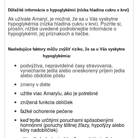
Dôležité informácie o hypoglykémii (nízka hladina cukru v krvi)
Ak užívate Amaryl, je možné, že sa u Vás vyskytne
hypoglykémia (nízka hladina cukru v krvi). Pozrite si,
prosím, nižšie uvedené podrobnejšie informácie o
hypoglykémii, jej príznakoch a liečbe.
Nasledujúce faktory môžu zvýšiť riziko, že sa u Vás vyskytne
hypoglykémia:
podvýživa, nepravidelné časy stravovania,
vynechanie jedla alebo oneskorený príjem jedla
alebo obdobie pôstu
zmeny v diéte
užitie viac Amarylu, ako je potrebné
znížená funkcia obličiek
ťažké ochorenie pečene
keď trpíte určitými poruchami spôsobenými
hormónmi (poruchy štítnej žľazy, hypofýzy alebo
kôry nadobličiek)