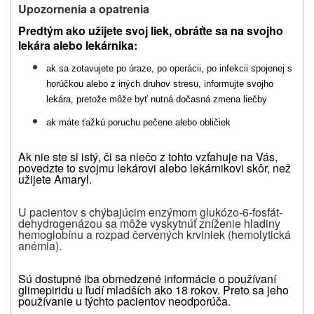
Upozornenia a opatrenia
Predtým ako užijete svoj liek, obráťte sa na svojho
lekára alebo lekárnika:
ak sa zotavujete po úraze, po operácii, po infekcii spojenej s
horúčkou alebo z iných druhov stresu, informujte svojho
lekára, pretože môže byť nutná dočasná zmena liečby
ak máte ťažkú poruchu pečene alebo obličiek
Ak nie ste si istý, či sa niečo z tohto vzťahuje na Vás,
povedzte to svojmu lekárovi alebo lekárnikovi skôr, než
užijete Amaryl.
U pacientov s chýbajúcim enzýmom glukózo-6-fosfát-
dehydrogenázou sa môže vyskytnúť zníženie hladiny
hemoglobínu a rozpad červených krviniek (hemolytická
anémia).
Sú dostupné iba obmedzené informácie o používaní
glimepiridu u ľudí mladších ako 18 rokov. Preto sa jeho
používanie u týchto pacientov neodporúča.