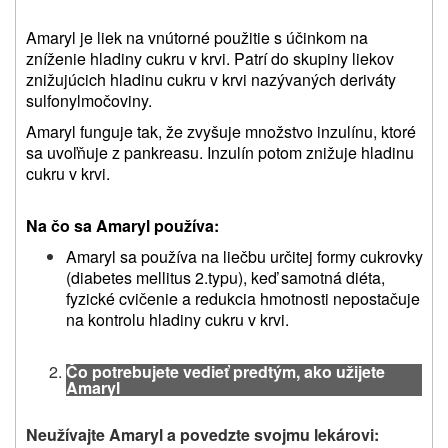
Amaryl je liek na vnútorné použitie s účinkom na
zníženie hladiny cukru v krvi. Patrí do skupiny liekov
znižujúcich hladinu cukru v krvi nazývaných deriváty
sulfonylmočoviny.
Amaryl funguje tak, že zvyšuje množstvo inzulínu, ktoré
sa uvoľňuje z pankreasu. Inzulín potom znižuje hladinu
cukru v krvi.
Na čo sa Amaryl používa:
Amaryl sa používa na liečbu určitej formy cukrovky
(diabetes mellitus 2.typu), keď samotná diéta,
fyzické cvičenie a redukcia hmotnosti nepostačuje
na kontrolu hladiny cukru v krvi.
Čo potrebujete vedieť predtým, ako užijete
Amaryl
Neužívajte Amaryl a povedzte svojmu lekárovi: