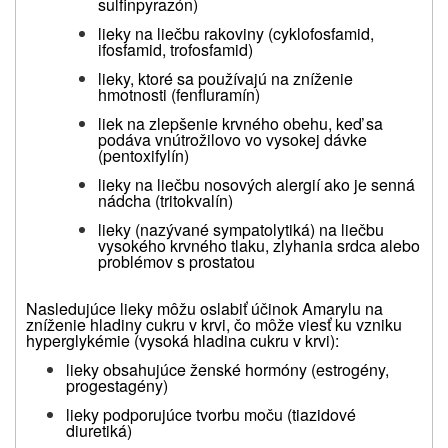
sulfinpyrazón)
lieky na liečbu rakoviny (cyklofosfamid,
ifosfamid, trofosfamid)
lieky, ktoré sa používajú na zníženie
hmotnosti (fenfluramín)
liek na zlepšenie krvného obehu, keď sa
podáva vnútrožilovo vo vysokej dávke
(pentoxifylín)
lieky na liečbu nosových alergií ako je senná
nádcha (tritokvalín)
lieky (nazývané sympatolytiká) na liečbu
vysokého krvného tlaku, zlyhania srdca alebo
problémov s prostatou
Nasledujúce lieky môžu oslabiť účinok Amarylu na
zníženie hladiny cukru v krvi, čo môže viesť ku vzniku
hyperglykémie (vysoká hladina cukru v krvi):
lieky obsahujúce ženské hormóny (estrogény,
progestagény)
lieky podporujúce tvorbu moču (tiazidové
diuretiká)