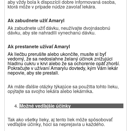
aby vždy bola k dispozícii dobre informovaná osoba,
ktorá môže v prípade núdze zavolať lekára.
Ak zabudnete užiť Amaryl
Ak zabudnete užiť dávku, neužívajte dvojnásobnú
dávku, aby ste nahradili vynechanú dávku.
Ak prestanete užívať Amaryl
Ak liečbu prerušíte alebo ukončíte, musíte si byť
vedomý, že sa nedosiahne želaný účinok znižujúci
hladinu cukru v krvi alebo že sa ochorenie opäť zhorší
.
Pokračujte v užívaní Amarylu dovtedy, kým Vám lekár
nepovie, aby ste prestali.
Ak máte ďalšie otázky týkajúce sa použitia tohto lieku,
opýtajte sa svojho lekára alebo lekárnika
.
Možné vedľajšie účinky
Tak ako všetky lieky, aj tento liek môže spôsobovať
vedľajšie účinky, hoci sa neprejavia u každého.