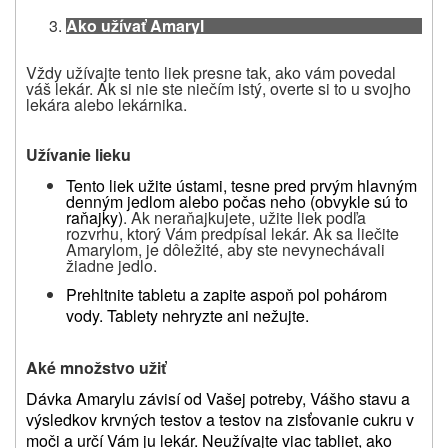
Ako užívať Amaryl
Vždy užívajte tento liek presne tak, ako vám povedal
váš lekár.
Ak si nie ste niečím istý, overte si to u svojho
lekára alebo lekárnika
.
Užívanie lieku
Tento liek užite ústami, tesne pred prvým hlavným
denným jedlom alebo počas neho (obvykle sú to
raňajky)
. Ak neraňajkujete, užite liek podľa
rozvrhu, ktorý Vám predpísal lekár. Ak sa liečite
Amarylom, je dôležité, aby ste nevynechávali
žiadne jedlo.
Prehltnite tabletu a zapite aspoň pol pohárom
vody. Tablety nehryzte ani nežujte.
Aké množstvo užiť
Dávka Amarylu závisí od Vašej potreby, Vášho stavu a
výsledkov krvných testov a testov na zisťovanie cukru v
moči a určí Vám ju lekár. Neužívajte viac tabliet, ako