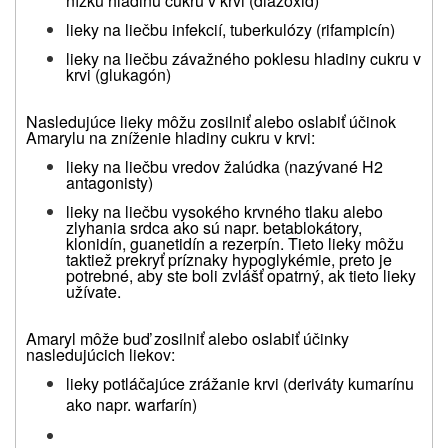
nízku hladinu cukru v krvi (diazoxid)
lieky na liečbu infekcií, tuberkulózy (rifampicín)
lieky na liečbu závažného poklesu hladiny cukru v
krvi (glukagón)
Nasledujúce lieky môžu zosilniť alebo oslabiť účinok
Amarylu na zníženie hladiny cukru v krvi:
lieky na liečbu vredov žalúdka (nazývané H2
antagonisty)
lieky na liečbu vysokého krvného tlaku alebo
zlyhania srdca ako sú napr. betablokátory,
klonidín, guanetidín a rezerpín. Tieto lieky môžu
taktiež prekryť príznaky hypoglykémie, preto je
potrebné, aby ste boli zvlášť opatrný, ak tieto lieky
užívate.
Amaryl môže buď zosilniť alebo oslabiť účinky
nasledujúcich liekov:
lieky potláčajúce zrážanie krvi (deriváty kumarínu
ako napr. warfarín)