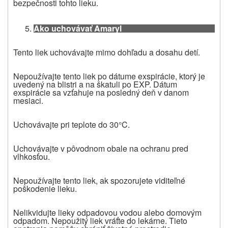
bezpečnosti tohto lieku
.
Ako uchovávať Amaryl
Tento liek uchovávajte mimo dohľadu a dosahu detí.
Nepoužívajte tento liek po dátume exspirácie, ktorý je
uvedený na blistri a na škatuli po EXP. Dátum
exspirácie sa vzťahuje na posledný deň v danom
mesiaci.
Uchovávajte pri teplote do 30°C.
Uchovávajte v pôvodnom obale na ochranu pred
vlhkosťou.
Nepoužívajte tento liek, ak spozorujete viditeľné
poškodenie lieku.
Nelikvidujte lieky odpadovou vodou alebo domovým
odpadom. Nepoužitý liek vráťte do lekárne. Tieto