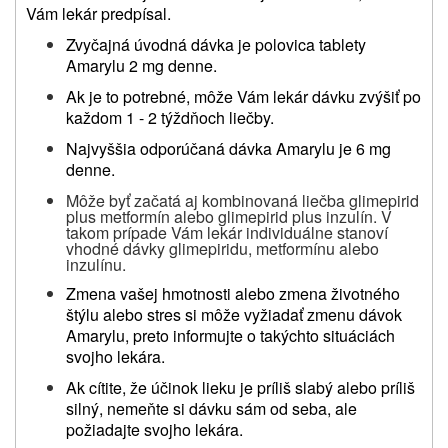
Vám lekár predpísal.
Zvyčajná úvodná dávka je polovica tablety
Amarylu 2 mg denne.
Ak je to potrebné, môže Vám lekár dávku zvýšiť po
každom 1 - 2 týždňoch liečby.
Najvyššia odporúčaná dávka Amarylu je 6 mg
denne.
Môže byť začatá aj kombinovaná liečba glimepirid
plus metformín alebo glimepirid plus inzulín. V
takom prípade Vám lekár individuálne stanoví
vhodné dávky glimepiridu, metformínu alebo
inzulínu.
Zmena vašej hmotnosti alebo zmena životného
štýlu alebo stres si môže vyžiadať zmenu dávok
Amarylu, preto informujte o takýchto situáciách
svojho lekára.
Ak cítite, že účinok lieku je príliš slabý alebo príliš
silný, nemeňte si dávku sám od seba, ale
požiadajte svojho lekára.