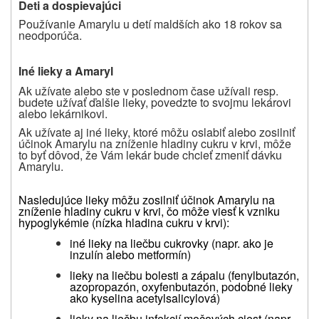
Deti a dospievajúci
Používanie Amarylu u detí maldších ako 18 rokov sa
neodporúča.
Iné lieky a Amaryl
Ak užívate alebo ste v poslednom čase užívali resp.
budete užívať ďalšie lieky, povedzte to svojmu lekárovi
alebo lekárnikovi.
Ak užívate aj iné lieky, ktoré môžu oslabiť alebo zosilniť
účinok Amarylu na zníženie hladiny cukru v krvi, môže
to byť dôvod, že Vám lekár bude chcieť zmeniť dávku
Amarylu.
Nasledujúce lieky môžu zosilniť účinok Amarylu na
zníženie hladiny cukru v krvi, čo môže viesť k vzniku
hypoglykémie (nízka hladina cukru v krvi):
iné lieky na liečbu cukrovky (napr. ako je
inzulín alebo metformín)
lieky na liečbu bolesti a zápalu (fenylbutazón,
azopropazón, oxyfenbutazón, podobné lieky
ako kyselina acetylsalicylová)
lieky na liečbu infekcií močových ciest (napr.