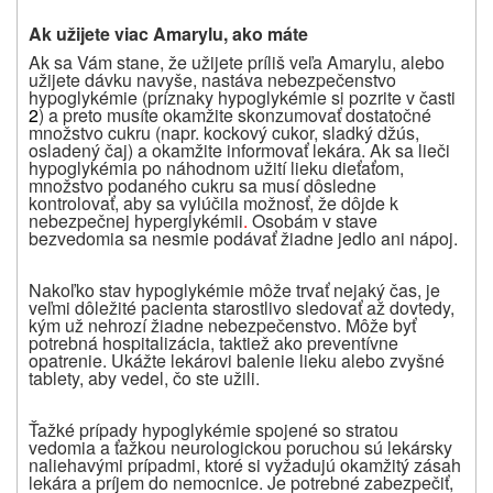
Ak užijete viac Amarylu, ako máte
Ak sa Vám stane, že užijete príliš veľa Amarylu, alebo
užijete dávku navyše, nastáva nebezpečenstvo
hypoglykémie (príznaky hypoglykémie si pozrite v časti
2
) a preto musíte okamžite skonzumovať dostatočné
množstvo cukru (napr. kockový cukor, sladký džús,
osladený čaj) a okamžite informovať lekára. Ak sa lieči
hypoglykémia po náhodnom užití lieku dieťaťom,
množstvo podaného cukru sa musí dôsledne
kontrolovať, aby sa vylúčila možnosť, že dôjde k
nebezpečnej hyperglykémii
.
Osobám v stave
bezvedomia sa nesmie podávať žiadne jedlo ani nápoj.
Nakoľko stav hypoglykémie môže trvať nejaký čas, je
veľmi dôležité pacienta starostlivo sledovať až dovtedy,
kým už nehrozí žiadne nebezpečenstvo. Môže byť
potrebná hospitalizácia, taktiež ako preventívne
opatrenie. Ukážte lekárovi balenie lieku alebo zvyšné
tablety, aby vedel, čo ste užili.
Ťažké prípady hypoglykémie spojené so stratou
vedomia a ťažkou neurologickou poruchou sú lekársky
naliehavými prípadmi, ktoré si vyžadujú okamžitý zásah
lekára a príjem do nemocnice. Je potrebné zabezpečiť,