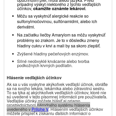
opuchnutím pier, hrdla alebo jazyka. Preto
prípadný výskyt niektorého z týchto vedľajších
účinkov,
okamžite oznámte lekárovi
.
Môžu sa vyskytnúť alergické reakcie so
sulfonylmočovinou, sulfónamidmi, alebo ich
derivátmi.
Na začiatku liečby Amarylom sa môžu vyskytnúť
problémy so zrakom. Je to v dôsledku zmeny
hladiny cukru v krvi a mali by sa skoro zlepšiť.
Zvýšené hladiny pečeňových enzýmov.
Silné neobvyklé krvácanie alebo tvorba
podkožných krvných podliatin.
Hlásenie vedľajších účinkov
Ak sa u vás vyskytne akýkoľvek vedľajší účinok, obráťte
sa na svojho lekára, lekárnika alebo zdravotnú sestru.
To sa týka aj akýchkoľvek vedľajších účinkov, ktoré nie
sú uvedené v tejto písomnej informácii pre používateľa.
Vedľajšie účinky môžete hlásiť aj priamo
prostredníctvom
národného systému hlásenia
uvedeného v
Prílohe V
.
Hlásením vedľajších účinkov
môžete prispieť k získaniu ďalších informácií o