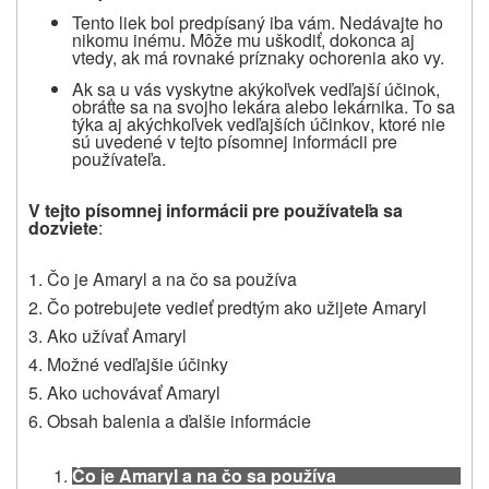
Tento liek bol predpísaný iba vám. Nedávajte ho
nikomu inému. Môže mu uškodiť, dokonca aj
vtedy, ak má rovnaké príznaky ochorenia ako vy.
Ak
sa u vás vyskytne
akýkoľvek vedľajší účinok
,
obráťte sa na svojho lekára
alebo
lekárnika. To sa
týka aj akýchkoľvek vedľajších účinkov
, ktoré nie
sú uvedené v tejto písomnej informácii pre
používateľa.
V tejto písomnej informácii pre používateľa sa
dozviete
:
1. Čo je Amaryl a na čo sa používa
2. Čo potrebujete vedieť predtým ako užijete Amaryl
3. Ako užívať Amaryl
4. Možné vedľajšie účinky
5. Ako uchovávať Amaryl
6. Obsah balenia a ďalšie informácie
Čo je Amaryl a na čo sa používa