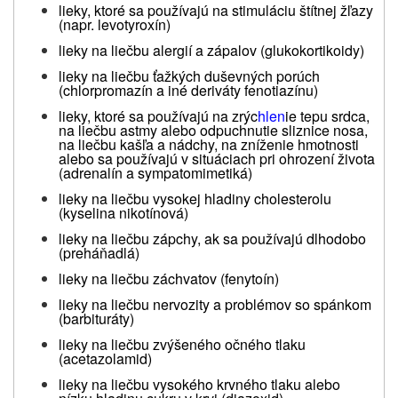
lieky, ktoré sa používajú na stimuláciu štítnej žľazy
(napr. levotyroxín)
lieky na liečbu alergií a zápalov (glukokortikoidy)
lieky na liečbu ťažkých duševných porúch
(chlorpromazín a iné deriváty fenotiazínu)
lieky, ktoré sa používajú na zrýc
hlen
ie tepu srdca,
na liečbu astmy alebo odpuchnutie sliznice nosa,
na liečbu kašľa a nádchy, na zníženie hmotnosti
alebo sa používajú v situáciach pri ohrození života
(adrenalín a sympatomimetiká)
lieky na liečbu vysokej hladiny cholesterolu
(kyselina nikotínová)
lieky na liečbu zápchy, ak sa používajú dlhodobo
(preháňadlá)
lieky na liečbu záchvatov (fenytoín)
lieky na liečbu nervozity a problémov so spánkom
(barbituráty)
lieky na liečbu zvýšeného očného tlaku
(acetazolamid)
lieky na liečbu vysokého krvného tlaku alebo