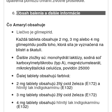
opatrenia pomôžu chrániť životné prostredie.
Obsah balenia a ďalšie informácie
Čo Amaryl obsahuje
Liečivo je glimepirid.
Každá tableta obsahuje 2 mg, 3 mg alebo 4 mg
glimepiridu podľa toho, ktorá sila je vyznačená na
blistri a škatuli.
Ďalšie zložky sú: monohydrát laktózy, sodná soľ
karboxylmetylškrobu (typ A), magnéziumstearát,
mikrokryštalická celulóza, povidón 25000
Ďalej tablety obsahujú farbivá:
2 mg tablety obsahujú žltý oxid železa (E172) a
hlinitý lak indigokarmínu
(E132)
3 mg tablety obsahujú žltý oxid železa (E172)
4 mg tablety obsahujú
hlinitý lak indigokarmínu
(E132)