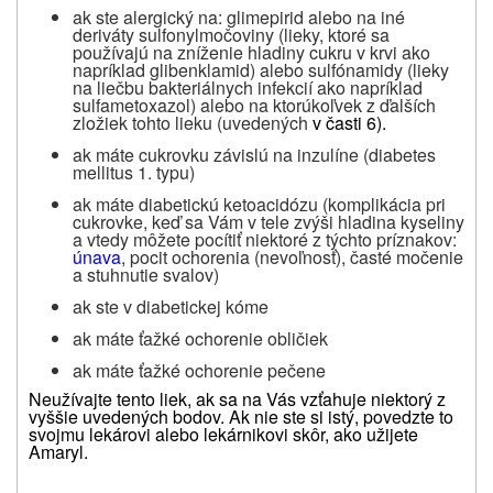
ak ste alergický na: glimepirid alebo na iné
deriváty sulfonylmočoviny (lieky, ktoré sa
používajú na zníženie hladiny cukru v krvi ako
napríklad glibenklamid) alebo sulfónamidy (lieky
na liečbu bakteriálnych infekcií ako napríklad
sulfametoxazol) alebo na ktorúkoľvek z ďalších
zložiek tohto lieku (uvedených
v časti 6).
ak máte cukrovku závislú na inzulíne (diabetes
mellitus 1. typu)
ak máte diabetickú ketoacidózu (komplikácia pri
cukrovke, keď sa Vám v tele zvýši hladina kyseliny
a vtedy môžete pocítiť niektoré z týchto príznakov:
únava
, pocit ochorenia (nevoľnosť), časté močenie
a stuhnutie svalov)
ak ste v diabetickej kóme
ak máte ťažké ochorenie obličiek
ak máte ťažké ochorenie pečene
Neužívajte tento liek, ak sa na Vás vzťahuje niektorý z
vyššie uvedených bodov. Ak nie ste si istý, povedzte to
svojmu lekárovi alebo lekárnikovi skôr, ako užijete
Amaryl.