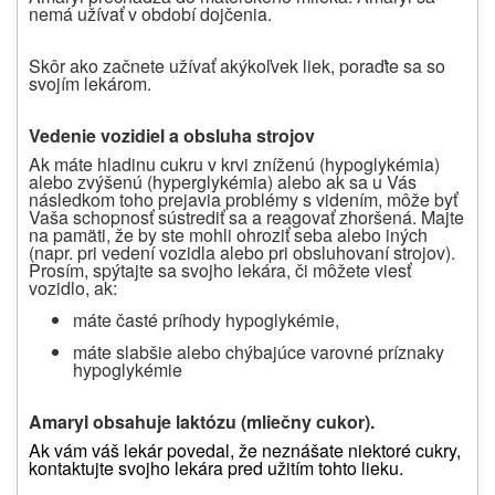
nemá užívať v období dojčenia.
Skôr ako začnete užívať akýkoľvek liek, poraďte sa so
svojím lekárom.
Vedenie vozidiel a obsluha strojov
Ak máte hladinu cukru v krvi zníženú (hypoglykémia)
alebo zvýšenú (hyperglykémia) alebo ak sa u Vás
následkom toho prejavia problémy s videním, môže byť
Vaša schopnosť sústrediť sa a reagovať zhoršená. Majte
na pamäti, že by ste mohli ohroziť seba alebo iných
(napr. pri vedení vozidla alebo pri obsluhovaní strojov).
Prosím, spýtajte sa svojho lekára, či môžete viesť
vozidlo, ak:
máte časté príhody hypoglykémie,
máte slabšie alebo chýbajúce varovné príznaky
hypoglykémie
Amaryl obsahuje laktózu (mliečny cukor).
Ak vám váš lekár povedal, že neznášate niektoré cukry,
kontaktujte svojho lekára pred užitím tohto lieku.