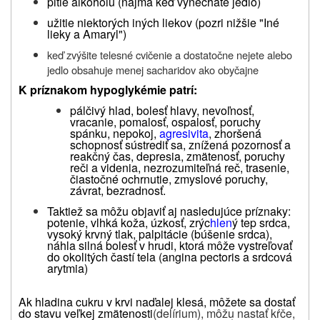
pitie alkoholu (najmä keď vynecháte jedlo)
užitie niektorých iných liekov (pozri nižšie "Iné
lieky a Amaryl")
keď zvýšite telesné cvičenie a dostatočne nejete alebo
jedlo obsahuje menej sacharidov ako obyčajne
K príznakom hypoglykémie patrí:
pálčivý hlad, bolesť hlavy, nevoľnosť,
vracanie, pomalosť, ospalosť, poruchy
spánku, nepokoj,
agresivita
, zhoršená
schopnosť sústrediť sa, znížená pozornosť a
reakčný čas, depresia, zmätenosť, poruchy
reči a videnia, nezrozumiteľná reč, trasenie,
čiastočné ochrnutie, zmyslové poruchy,
závrat, bezradnosť.
Taktiež sa môžu objaviť aj nasledujúce príznaky:
potenie, vlhká koža, úzkosť, zrýc
hlen
ý tep srdca,
vysoký krvný tlak, palpitácie (búšenie srdca),
náhla silná bolesť v hrudi, ktorá môže vystreľovať
do okolitých častí tela (angina pectoris a srdcová
arytmia)
Ak hladina cukru v krvi naďalej klesá, môžete sa dostať
do stavu veľkej zmätenosti
(delírium), môžu nastať kŕče,