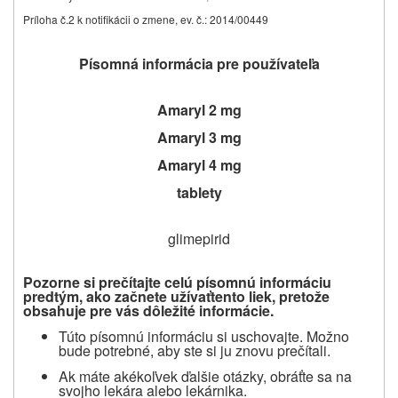
Príloha č.2 k notifikácii o zmene, ev. č.: 2014/00449
Písomná informácia pre používateľa
Amaryl 2 mg
Amaryl 3 mg
Amaryl 4 mg
tablety
glimepirid
Pozorne si prečítaj
te celú písomnú informáciu
predtým, ako začnete užívať
tento liek, pretože
obsahuje pre vás dôležité informácie.
Túto písomnú informáciu si uschovajte.
Možno
bude potrebné, aby ste si ju znovu prečítali.
Ak máte akékoľvek ďalšie otázky, obráťte sa na
svojho lekára alebo lekárnika.