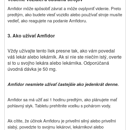
Amfidor môže spôsobiť závrat a môže ovplyvniť videnie. Preto
predtým, ako budete viesť vozidlo alebo používať stroje musíte
vedieť, ako reagujete na podanie Amfidoru.
3. Ako užívať Amfidor
Vždy užívajte tento liek presne tak, ako vám povedal
váš lekár alebo lekárnik. Ak si nie ste niečím istý, overte
si to u svojho lekára alebo lekárnika. Odporúčaná
úvodná dávka je
50 mg.
Amfidor nesmiete užívať častejšie ako jedenkrát denne.
Amfidor sa má užiť asi 1 hodinu predtým, ako plánujete mať
pohlavný styk. Tabletu prehltnite vcelku s pohárom vody.
Ak cítite, že účinok Amfidoru je priveľmi silný alebo priveľmi
slabý, povedzte to svojmu lekárovi, lekárnikovi alebo