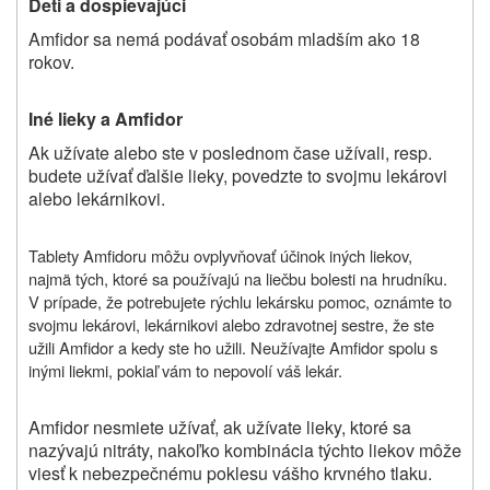
Deti a dospievajúci
Amfidor sa nemá podávať osobám mladším ako 18
rokov.
Iné lieky a Amfidor
Ak užívate alebo ste v poslednom čase užívali, resp.
budete užívať ďalšie lieky, povedzte to svojmu lekárovi
alebo lekárnikovi.
Tablety Amfidoru môžu ovplyvňovať účinok iných liekov,
najmä tých, ktoré sa používajú na liečbu bolesti na hrudníku.
V prípade, že potrebujete rýchlu lekársku pomoc, oznámte to
svojmu lekárovi, lekárnikovi alebo zdravotnej sestre, že ste
užili Amfidor a kedy ste ho užili. Neužívajte Amfidor spolu s
inými liekmi, pokiaľ vám to nepovolí váš lekár.
Amfidor nesmiete užívať, ak užívate lieky, ktoré sa
nazývajú nitráty, nakoľko kombinácia týchto liekov môže
viesť k nebezpečnému poklesu vášho krvného tlaku.