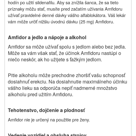
hodín po užití sildenafilu. Aby sa znížila šanca, že sa tieto
príznaky môžu stať, musíte pred začatím užívania Amfidoru
užívať pravidelné denné dávky vášho alfablokátora. Váš lekár
vám môže určiť nižšiu úvodnú dávku (25 mg) Amfidoru.
Amfidor a jedlo a nápoje a alkohol
Amfidor sa môže užívať spolu s jedlom alebo bez jedla.
Môže sa vám však stať, že účinok Amfidoru nastúpi o
niečo neskôr, ak ho užijete s ťažkým jedlom.
Pitie alkoholu môže prechodne zhoršiť vašu schopnosť
dosiahnuť erekciu. Na dosiahnutie maximálneho účinku
vášho lieku sa odporúča nepiť nadmerné množstvo
alkoholu pred užitím Amfidoru.
Tehotenstvo, dojčenie a plodnosť
Amfidor nie je určený na použitie pre ženy.
Vedenie vozidiel a obsluha strojov