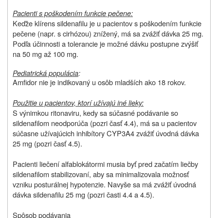
Pacienti s poškodením funkcie pečene:
Keďže klírens sildenafilu je u pacientov s poškodením funkcie
pečene (napr. s cirhózou) znížený, má sa zvážiť dávka 25 mg.
Podľa účinnosti a tolerancie je možné dávku postupne zvýšiť
na 50 mg až 100 mg.
Pediatrická populácia
:
Amfidor nie je indikovaný u osôb mladších ako 18 rokov.
Použitie u pacientov, ktorí užívajú iné lieky:
S výnimkou ritonaviru, kedy sa súčasné podávanie so
sildenafilom neodporúča (pozri časť 4.4), má sa u pacientov
súčasne užívajúcich inhibítory CYP3A4 zvážiť úvodná dávka
25 mg (pozri časť 4.5).
Pacienti liečení alfablokátormi musia byť pred začatím liečby
sildenafilom stabilizovaní, aby sa minimalizovala možnosť
vzniku posturálnej hypotenzie. Navyše sa má zvážiť úvodná
dávka sildenafilu 25 mg (pozri časti 4.4 a 4.5).
Spôsob podávania