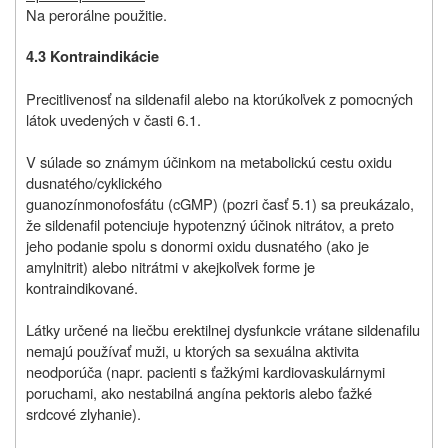
Na perorálne použitie.
4.3 Kontraindikácie
Precitlivenosť na sildenafil alebo na ktorúkoľvek z pomocných
látok uvedených v časti 6.1.
V súlade so známym účinkom na metabolickú cestu oxidu
dusnatého/cyklického
guanozínmonofosfátu (cGMP) (pozri časť 5.1) sa preukázalo,
že sildenafil potenciuje hypotenzný účinok nitrátov, a preto
jeho podanie spolu s donormi oxidu dusnatého (ako je
amylnitrit) alebo nitrátmi v akejkoľvek forme je
kontraindikované.
Látky určené na liečbu erektilnej dysfunkcie vrátane sildenafilu
nemajú používať muži, u ktorých sa sexuálna aktivita
neodporúča (napr. pacienti s ťažkými kardiovaskulárnymi
poruchami, ako nestabilná angína pektoris alebo ťažké
srdcové zlyhanie).