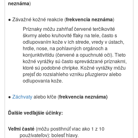
neznáma
)
● Závažné kožné reakcie (
frekvencia neznáma
)
Príznaky môžu zahŕňať červené terčíkovité
škvrny alebo kruhovité fľaky na tele, často s
odlupovaním kože v ich strede, vredy v ústach,
hrdle, nose, na pohlavných orgánoch a
konjunktivitídu (červené a opuchnuté oči). Tieto
kožné vyrážky sú často sprevádzané príznakmi,
ktoré sú podobné chrípke. Kožné vyrážky môžu
prejsť do rozsiahleho vzniku pľuzgierov alebo
odlupovania kože.
●
Záchvaty
alebo kŕče (
frekvencia neznáma)
Ďalšie vedľajšie účinky:
Veľmi časté
(môžu postihnúť viac ako 1 z 10
používateľov): bolesť hlavy.