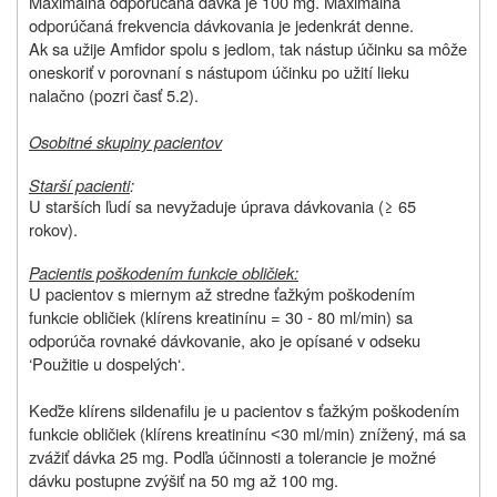
Maximálna odporúčaná dávka je 100 mg. Maximálna
odporúčaná frekvencia dávkovania je jedenkrát denne.
Ak sa užije Amfidor spolu s jedlom, tak nástup účinku sa môže
oneskoriť v porovnaní s nástupom účinku po užití lieku
nalačno (pozri časť 5.2).
Osobitné skupiny pacientov
Starší pacienti
:
U starších ľudí sa nevyžaduje úprava dávkovania (≥ 65
rokov).
Pacienti
s poškodením funkcie obličiek:
U pacientov s miernym až stredne ťažkým poškodením
funkcie obličiek (klírens kreatinínu = 30 - 80 ml/min) sa
odporúča rovnaké dávkovanie, ako je opísané v odseku
‘Použitie u dospelých‘.
Keďže klírens sildenafilu je u pacientov s ťažkým poškodením
funkcie obličiek (klírens kreatinínu ˂30 ml/min) znížený, má sa
zvážiť dávka 25 mg. Podľa účinnosti a tolerancie je možné
dávku postupne zvýšiť na 50 mg až 100 mg.