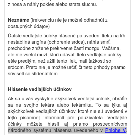
z nosa a náhly pokles alebo strata sluchu.
Neznáme
(frekvenciu nie je možné odhadnúť z
dostupných údajov)
Ďalšie vedľajšie účinky hlásené po uvedení lieku na trh:
nestabilná angína (ochorenie srdca), náhla smrť,
prechodne znížené prekrvenie častí mozgu. Väčšina,
ale nie všetci muži, ktorí udávali tieto vedľajšie účinky
ešte predtým, než užili tento liek, mali ťažkosti so
srdcom. Preto nie je možné určiť, či tieto príhody priamo
súviseli so sildenafilom.
Hlásenie vedľajších účinkov
Ak sa u vás vyskytne akýkoľvek vedľajší účinok, obráťte
sa na svojho lekára alebo lekárnika. To sa týka aj
akýchkoľvek vedľajších účinkov, ktoré nie sú uvedené v
tejto písomnej informácii pre používateľa. Vedľajšie
účinky môžete hlásiť aj priamo prostredníctvom
národného systému hlásenia uvedeného v
Prílohe V
.