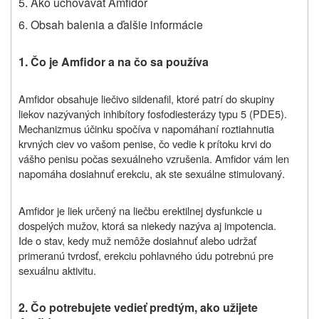
5. Ako uchovávať Amfidor
6. Obsah balenia a ďalšie informácie
1. Čo je Amfidor a na čo sa používa
Amfidor obsahuje liečivo sildenafil, ktoré patrí do skupiny
liekov nazývaných inhibítory fosfodiesterázy typu 5 (PDE5).
Mechanizmus účinku spočíva v napomáhaní roztiahnutia
krvných ciev vo vašom penise, čo vedie k prítoku krvi do
vášho penisu počas sexuálneho vzrušenia. Amfidor vám len
napomáha dosiahnuť erekciu, ak ste sexuálne stimulovaný.
Amfidor je liek určený na liečbu erektilnej dysfunkcie u
dospelých mužov, ktorá sa niekedy nazýva aj impotencia.
Ide o stav, kedy muž nemôže dosiahnuť alebo udržať
primeranú tvrdosť, erekciu pohlavného údu potrebnú pre
sexuálnu aktivitu.
2. Čo potrebujete vedieť predtým, ako užijete