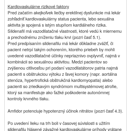
Kardiovaskulárne rizikové faktory
Pred začatím akejkoľvek liečby erektilnej dysfunkcie má lekár
zohľadniť kardiovaskulárny status pacienta, lebo sexuálna
aktivita je spojená s istým stupňom kardiálneho rizika.
Sildenafil má vazodilatačné vlastnosti, ktoré vedú k miernemu
a prechodnému zníženiu tlaku krvi (pozri časť 5.1).
Pred predpísaním sildenafilu má lekár dôkladne zvážiť, či
pacient netrpí takým ochorením, ktorého priebeh by mohli
uvedené vazodilatačné účinky nepriaznivo ovplyvniť, najmä v
kombinácii so sexuálnou aktivitou. Medzi pacientov so
zvýšenou citlivosťou pri podaní vazodilatátorov patria najmä
pacienti s obštrukciou výtoku z ľavej komory (napr. aortálna
stenóza, hypertrofická obštrukčná kardiomyopatia) alebo
pacienti so zriedkavým syndrómom multisystémovej atrofie,
ktorý sa manifestuje ako ťažké poškodenie autonómnej
kontroly krvného tlaku.
Amfidor potenciuje hypotenzný účinok nitrátov (pozri časť 4.3).
Po uvedení lieku na trh boli v časovej súvislosti s užitím
sildenafilu hlásené závažné kardiovaskulárne príhody vrátane