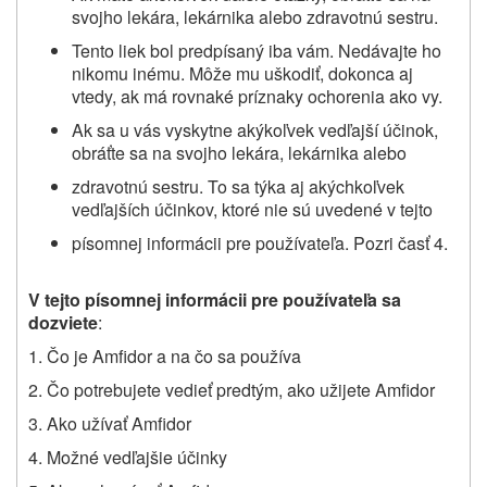
svojho lekára, lekárnika alebo zdravotnú sestru.
Tento liek bol predpísaný iba vám. Nedávajte ho
nikomu inému. Môže mu uškodiť, dokonca aj
vtedy, ak má rovnaké príznaky ochorenia ako vy.
Ak sa u vás vyskytne akýkoľvek vedľajší účinok,
obráťte sa na svojho lekára, lekárnika alebo
zdravotnú sestru. To sa týka aj akýchkoľvek
vedľajších účinkov, ktoré nie sú uvedené v tejto
písomnej informácii pre používateľa. Pozri časť 4.
V tejto písomnej informácii pre používateľa sa
dozviete
:
1. Čo je Amfidor a na čo sa používa
2. Čo potrebujete vedieť predtým, ako užijete Amfidor
3. Ako užívať Amfidor
4. Možné vedľajšie účinky