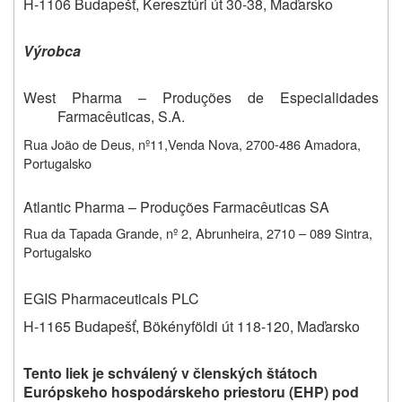
H-1106 Budapešť, Keresztúri út 30-38,
Maďarsko
Výrobca
West Pharma – Produções de Especialidades
Farmacêuticas, S.A.
Rua João de Deus, nº11,Venda Nova, 2700-486 Amadora,
Portugalsko
Atlantic Pharma – Produções Farmacêuticas SA
Rua da Tapada Grande, nº 2, Abrunheira, 2710 – 089 Sintra,
Portugalsko
EGIS Pharmaceuticals PLC
H-1165 Budapešť, Bökényföldi út 118-120, Maďarsko
Tento liek je
schválený v členských štátoch
Európskeho hospodárskeho priestoru (EHP) pod