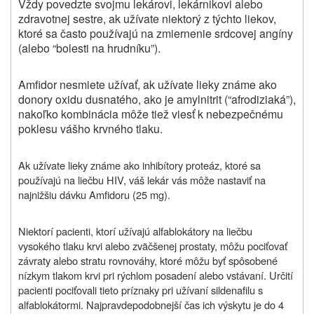
Vždy povedzte svojmu lekárovi, lekárnikovi alebo
zdravotnej sestre, ak užívate niektorý z týchto liekov,
ktoré sa často používajú na zmiernenie srdcovej angíny
(alebo “bolesti na hrudníku”).
Amfidor nesmiete užívať, ak užívate lieky známe ako
donory oxidu dusnatého, ako je amylnitrit (“afrodiziaká”),
nakoľko kombinácia môže tiež viesť k nebezpečnému
poklesu vášho krvného tlaku.
Ak užívate lieky známe ako inhibítory proteáz, ktoré sa
používajú na liečbu HIV, váš lekár vás môže nastaviť na
najnižšiu dávku Amfidoru (25 mg).
Niektorí pacienti, ktorí užívajú alfablokátory na liečbu
vysokého tlaku krvi alebo zväčšenej prostaty, môžu pociťovať
závraty alebo stratu rovnováhy, ktoré môžu byť spôsobené
nízkym tlakom krvi pri rýchlom posadení alebo vstávaní. Určití
pacienti pociťovali tieto príznaky pri užívaní sildenafilu s
alfablokátormi. Najpravdepodobnejší čas ich výskytu je do 4