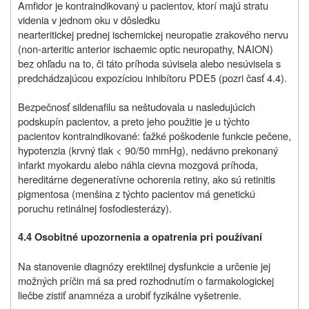
Amfidor je kontraindikovaný u pacientov, ktorí majú stratu
videnia v jednom oku v dôsledku
nearteritickej prednej ischemickej neuropatie zrakového nervu
(non-arteritic anterior ischaemic optic neuropathy, NAION)
bez ohľadu na to, či táto príhoda súvisela alebo nesúvisela s
predchádzajúcou expozíciou inhibítoru PDE5 (pozri časť 4.4).
Bezpečnosť sildenafilu sa neštudovala u nasledujúcich
podskupín pacientov, a preto jeho použitie je u týchto
pacientov kontraindikované: ťažké poškodenie funkcie pečene,
hypotenzia (krvný tlak < 90/50 mmHg), nedávno prekonaný
infarkt myokardu alebo náhla cievna mozgová príhoda,
hereditárne degeneratívne ochorenia retiny, ako sú retinitis
pigmentosa (menšina z týchto pacientov má genetickú
poruchu retinálnej fosfodiesterázy).
4.4 Osobitné upozornenia a opatrenia pri používaní
Na stanovenie diagnózy erektilnej dysfunkcie a určenie jej
možných príčin má sa pred rozhodnutím o farmakologickej
liečbe zistiť anamnéza a urobiť fyzikálne vyšetrenie.