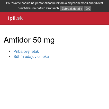
Používame cookie na personalizáciu reklám a abychom mohli analyzovať
prevádzku na našich stránkach.
Zobrazit detaily
OK
+
ipil
.sk
Amfidor 50 mg
Príbalový leták
Súhrn údajov o lieku