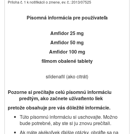
Príloha č. 1 k notifikácii o zmene, ev. č.: 2013/07525
Písomná informácia pre používateľa
Amfidor 25 mg
Amfidor 50 mg
Amfidor 100 mg
f
ilmom obalené tablet
y
sildenafil (ako citrát)
Pozorne si prečítajte celú písomnú informáciu
predtým, ako začnete užívať
tento liek
pretože obsahuje pre vás dôležité informácie.
Túto písomnú informáciu si uschovajte. Možno
bude potrebné, aby ste si ju znovu prečítali.
Ak máte akékoľvek ďalšie otázky, obráťte sa na