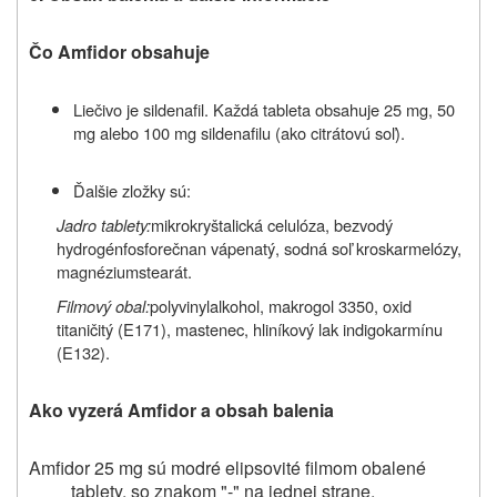
Čo Amfidor obsahuje
Liečivo je
sildenafil.
Každá tableta obsahuje 25 mg,
50
mg alebo 100 mg sildenafilu (ako citrátovú soľ).
Ďalšie zložky sú:
Jadro tablety:
mikrokryštalická celulóza, bezvodý
hydrogénfosforečnan vápenatý, sodná soľ kroskarmelózy,
magnéziumstearát.
Filmový obal:
polyvinylalkohol, makrogol 3350, oxid
titaničitý (E171), mastenec, hliníkový lak indigokarmínu
(E132).
Ako vyzerá Amfidor a obsah balenia
Amfidor 25 mg sú modré elipsovité filmom obalené
tablety, so znakom "-" na jednej strane.