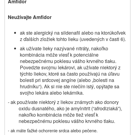
Amfidor
U
Neužívajte Amfidor
ak ste alergický na sildenafil alebo na ktorúkoľvek
z ďalších zložiek tohto lieku (uvedených v časti 6).
ak užívate lieky nazývané nitráty, nakoľko
kombinácia môže viesť k potenciálne
nebezpečnému poklesu vášho krvného tlaku.
Povedzte svojmu lekárovi, ak užívate niektorý z
týchto liekov, ktoré sa často používajú na úľavu
bolesti pri srdcovej angíne (alebo „bolesti na
hrudníku“). Ak si nie ste niečím istý, opýtajte sa
svojho lekára alebo lekárnika.
- ak používate niektorý z liekov známych ako donory
oxidu dusnatého, ako je amylnitrit (“afrodiziaká”),
nakoľko kombinácia môže tiež viesť k
nebezpečnému poklesu vášho krvného tlaku.
- ak máte ťažké ochorenie srdca alebo pečene.