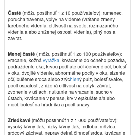
Časté
(môžu postihnúť 1 z 10 používateľov): rumenec,
porucha trávenia, vplyv na videnie (vrátane zmeny
farebného videnia, citlivosti na svetlo, rozmazaného
videnia alebo zníženej ostrosti videnia), plný nos a
závrat.
Menej časté
( môžu postihnúť 1 zo 100 používateľov):
vracanie, kožná
vyrážka
, krvácanie do očného pozadia,
podráždenie oka, krvou podliate oči /červené oči, bolesť
v oku, dvojité videnie, abnormálne pocity v oku, slzenie
očí, búšenie srdca alebo zrýc
hlen
ý pulz, bolesť svalov,
pocit ospalosti, znížená citlivosť na dotyk, závrat,
zvonenie v ušiach, nutkanie na vracanie, sucho v
ústach, krvácanie v penise, krv v ejakuláte a/alebo
moči, bolesť na hrudníku a pocit únavy.
Zriedkavé
(môžu postihnúť 1 z 1 000 používateľov):
vysoký krvný tlak, nízky krvný tlak, mdloba, mŕtvica,
srdcový záchvat, nepravidelná činnosť srdca, krvácanie