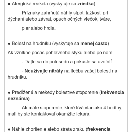
● Alergická reakcia (vyskytuje sa
zriedka
)
Príznaky zahrňujú náhly sipot, ťažkosti pri
dýchaní alebo závrat, opuch očných viečok, tváre,
pier alebo hrdla.
● Bolesť na hrudníku (vyskytuje sa
menej často
)
Ak vznikne počas pohlavného styku alebo po ňom
- Dajte sa do polosedu a pokúste sa uvoľniť.
-
Neužívajte nitráty
na liečbu vašej bolesti na
hrudníku.
● Predĺžené a niekedy bolestivé stoporenie (
frekvencia
neznáma)
Ak máte stoporenie, ktoré trvá viac ako 4 hodiny,
mali by ste kontaktovať okamžite lekára.
● Náhle zhoršenie alebo strata zraku (
frekvencia