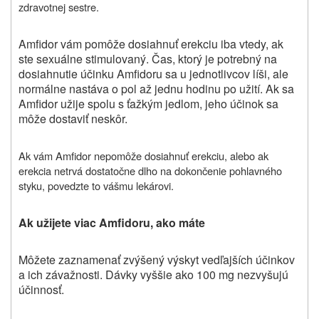
zdravotnej sestre.
Amfidor vám pomôže dosiahnuť erekciu iba vtedy, ak
ste sexuálne stimulovaný. Čas, ktorý je potrebný na
dosiahnutie účinku Amfidoru sa u jednotlivcov líši, ale
normálne nastáva o pol až jednu hodinu po užití. Ak sa
Amfidor užije spolu s ťažkým jedlom, jeho účinok sa
môže dostaviť neskôr.
Ak vám Amfidor nepomôže dosiahnuť erekciu, alebo ak
erekcia netrvá dostatočne dlho na dokončenie pohlavného
styku, povedzte to vášmu lekárovi.
Ak užijete viac Amfidoru, ako máte
Môžete zaznamenať zvýšený výskyt vedľajších účinkov
a ich závažnosti. Dávky vyššie ako 100 mg nezvyšujú
účinnosť.