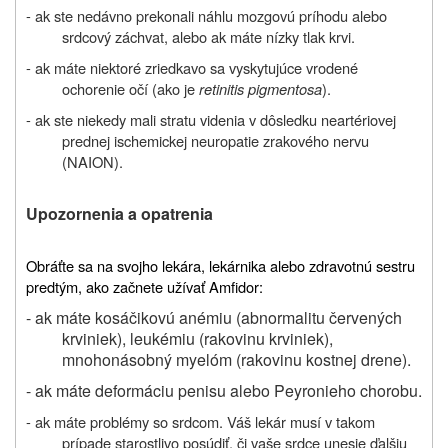
- ak ste nedávno prekonali náhlu mozgovú príhodu alebo
srdcový záchvat, alebo ak máte nízky tlak krvi.
- ak máte niektoré zriedkavo sa vyskytujúce vrodené
ochorenie očí (ako je
retinitis pigmentosa
).
- ak ste niekedy mali stratu videnia v dôsledku neartériovej
prednej ischemickej neuropatie zrakového nervu
(NAION).
Upozornenia a opatrenia
Obráťte sa na svojho lekára, lekárnika alebo zdravotnú sestru
predtým, ako začnete užívať Amfidor:
- ak máte kosáčikovú anémiu (abnormalitu červených
krviniek), leukémiu (rakovinu krviniek),
mnohonásobný myelóm (rakovinu kostnej drene).
- ak máte deformáciu penisu alebo Peyronieho chorobu.
- ak máte problémy so srdcom. Váš lekár musí v takom
prípade starostlivo posúdiť, či vaše srdce unesie ďalšiu