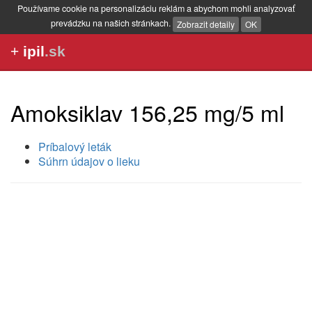
Používame cookie na personalizáciu reklám a abychom mohli analyzovať
prevádzku na našich stránkach.
Zobrazit detaily
OK
+
ipil
.sk
Amoksiklav 156,25 mg/5 ml
Príbalový leták
Súhrn údajov o lieku