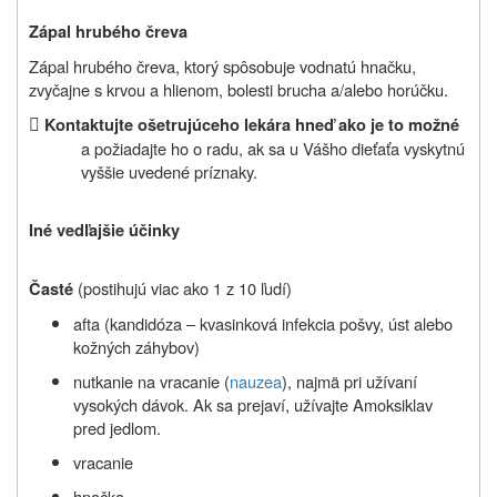
Zápal hrubého čreva
Zápal hrubého čreva, ktorý spôsobuje vodnatú hnačku,
zvyčajne s krvou a hlienom, bolesti brucha a/alebo horúčku.

Kontaktujte ošetrujúceho lekára hneď ako je to možné
a požiadajte ho o radu, ak sa u Vášho dieťaťa vyskytnú
vyššie uvedené príznaky.
Iné vedľajšie účinky
(postihujú viac ako 1 z 10 ľudí)
Časté
afta (kandidóza – kvasinková infekcia pošvy, úst alebo
kožných záhybov)
nutkanie na vracanie (
nauzea
), najmä pri užívaní
vysokých dávok. Ak sa prejaví, užívajte Amoksiklav
pred jedlom.
vracanie
hnačka.