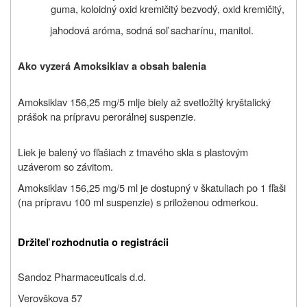
guma, koloidný oxid kremičitý bezvodý, oxid kremičitý,
jahodová aróma, sodná soľ sacharínu, manitol.
Ako vyzerá Amoksiklav a obsah balenia
Amoksiklav
156,25 mg/5 ml
je biely až svetložltý kryštalický
prášok na prípravu perorálnej suspenzie.
Liek je balený vo fľašiach z tmavého skla s plastovým
uzáverom so závitom.
Amoksiklav 156,25 mg/5 ml je dostupný v škatuliach po 1 fľaši
(na prípravu 100 ml suspenzie) s priloženou odmerkou.
Držiteľ rozhodnutia o registrácii
Sandoz Pharmaceuticals d.d.
Verovškova 57