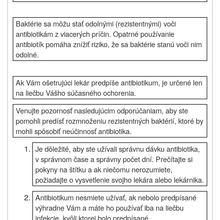
Baktérie sa môžu stať odolnými (rezistentnými) voči
antibiotikám z viacerých príčin. Opatrné používanie
antibiotík pomáha znížiť riziko, že sa baktérie stanú voči nim
odolné.
Ak Vám ošetrujúci lekár predpíše antibiotikum, je určené len
na liečbu Vášho súčasného ochorenia.
Venujte pozornosť nasledujúcim odporúčaniam, aby ste
pomohli predísť rozmnoženiu rezistentných baktérií, ktoré by
mohli spôsobiť neúčinnosť antibiotika.
Je dôležité, aby ste užívali správnu dávku antibiotika,
v správnom čase a správny počet dní. Prečítajte si
pokyny na štítku a ak niečomu nerozumiete,
požiadajte o vysvetlenie svojho lekára alebo lekárnika.
Antibiotikum nesmiete užívať, ak nebolo predpísané
výhradne Vám a máte ho používať iba na liečbu
infekcie, kvôli ktorej bolo predpísané.