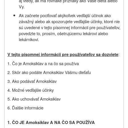
aj vtedy, ak má rovnaké príznaky ako Vaše dieťa alebo
Vy.
Ak začnete pociťovať akýkoľvek vedľajší účinok ako
závažný alebo ak spozorujete vedľajšie účinky, ktoré nie
sú uvedené v tejto písomnej informácii pre používateľov,
povedzte to, prosím, ošetrujúcemu lekárovi alebo
lekárnikovi.
:
V tejto písomnej informácií pre používateľov sa dozviete
1. Čo je Amoksiklav a na čo sa používa
2. Skôr ako podáte Amoksiklav Vášmu dieťaťu
3. Ako podávať Amoksiklav
4. Možné vedľajšie účinky
5. Ako uchovávať Amoksiklav
6. Ďalšie informácie
1. ČO JE Amoksiklav A NA ČO SA POUŽÍVA