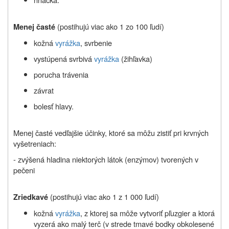
(postihujú viac ako 1 zo 100 ľudí)
Menej časté
kožná
vyrážka
, svrbenie
vystúpená svrbivá
vyrážka
(žihľavka)
porucha trávenia
závrat
bolesť hlavy.
Menej časté vedľajšie účinky, ktoré sa môžu zistiť pri krvných
vyšetreniach:
- zvýšená hladina niektorých látok (enzýmov) tvorených v
pečeni
(postihujú viac ako 1 z 1 000 ľudí)
Zriedkavé
kožná
vyrážka
, z ktorej sa môže vytvoriť pľuzgier a ktorá
vyzerá ako malý terč (v strede tmavé bodky obkolesené