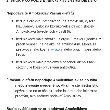
2. SKÔR AKO PODÁTE Amoksiklav VÁŠMU DIEŤAŤU
Nepodávajte Amoksiklav Vášmu dieťaťu
keď je alergické (precitlivené) na amoxicilín, kyselinu
klavulanovú alebo na ktorúkoľvek z ďalších zložiek
Amoksiklavu (uvedených v časti 6),
keď niekedy malo závažnú alergickú reakciu (reakciu z
precitlivenosti) na nejaké iné antibiotikum. Mohla sa
prejavovať ako kožná
vyrážka
alebo opuch tváre alebo
hrdla,
keď niekedy malo problémy s pečeňou alebo žltačku
(zožltnutie kože) pri užívaní antibiotika.

Vášmu dieťaťu nepodajte Amoksiklav, ak sa ho týka
Ak si nie ste niečim istý,
niečo z vyššie uvedeného.
opýtajte sa na to ošetrujúceho lekára alebo lekárnika
predtým, ako začnete podávať Amoksiklav.
Buďte zvlášť opatrný pri podávaní Amoksiklavu