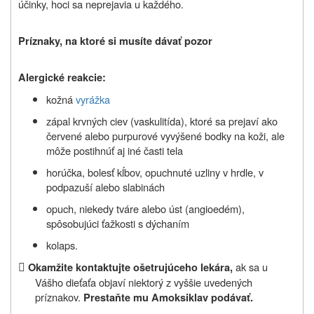
účinky, hoci sa neprejavia u každého.
Príznaky, na ktoré si musíte dávať pozor
Alergické reakcie:
kožná
vyrážka
zápal krvných ciev (vaskulitída), ktoré sa prejaví ako
červené alebo purpurové vyvýšené bodky na koži, ale
môže postihnúť aj iné časti tela
horúčka, bolesť kĺbov, opuchnuté uzliny v hrdle, v
podpazuší alebo slabinách
opuch, niekedy tváre alebo úst (angioedém),
spôsobujúci ťažkosti s dýchaním
kolaps.

ak sa u
Okamžite kontaktujte ošetrujúceho lekára,
Vášho dieťaťa objaví niektorý z vyššie uvedených
príznakov.
Prestaňte mu Amoksiklav podávať.