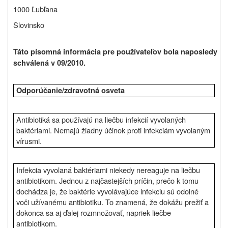
1000 Ľubľana
Slovinsko
Táto písomná informácia pre používateľov bola naposledy
schválená v 09/2010.
Odporúčanie/zdravotná osveta
Antibiotiká sa používajú na liečbu infekcií vyvolaných
baktériami. Nemajú žiadny účinok proti infekciám vyvolaným
vírusmi.
Infekcia vyvolaná baktériami niekedy nereaguje na liečbu
antibiotikom. Jednou z najčastejších príčin, prečo k tomu
dochádza je, že baktérie vyvolávajúce infekciu sú odolné
voči užívanému antibiotiku. To znamená, že dokážu prežiť a
dokonca sa aj ďalej rozmnožovať, napriek liečbe
antibiotikom.