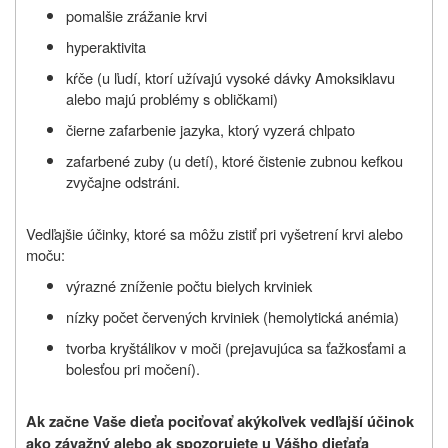
pomalšie zrážanie krvi
hyperaktivita
kŕče (u ľudí, ktorí užívajú vysoké dávky Amoksiklavu
alebo majú problémy s obličkami)
čierne zafarbenie jazyka, ktorý vyzerá chlpato
zafarbené zuby (u detí), ktoré čistenie zubnou kefkou
zvyčajne odstráni.
Vedľajšie účinky, ktoré sa môžu zistiť pri vyšetrení krvi alebo
moču:
výrazné zníženie počtu bielych krviniek
nízky počet červených krviniek (hemolytická anémia)
tvorba kryštálikov v moči (prejavujúca sa ťažkosťami a
bolesťou pri močení).
Ak začne Vaše dieťa pociťovať akýkoľvek vedľajší účinok
ako závažný alebo ak spozorujete u Vášho dieťaťa