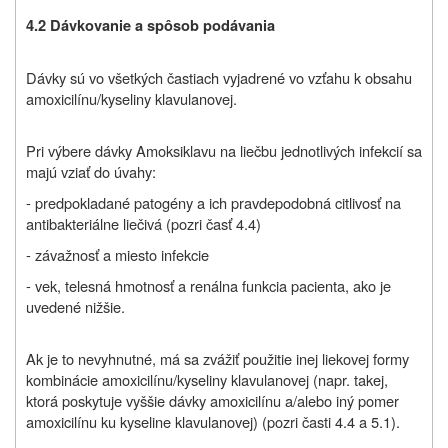
4.2 Dávkovanie a spôsob podávania
Dávky sú vo všetkých častiach vyjadrené vo vzťahu k obsahu
amoxicilínu/kyseliny klavulanovej.
Pri výbere dávky Amoksiklavu na liečbu jednotlivých infekcií sa
majú vziať do úvahy:
- predpokladané patogény a ich pravdepodobná citlivosť na
antibakteriálne liečivá (pozri časť 4.4)
- závažnosť a miesto infekcie
- vek, telesná hmotnosť a renálna funkcia pacienta, ako je
uvedené nižšie.
Ak je to nevyhnutné, má sa zvážiť použitie inej liekovej formy
kombinácie amoxicilínu/kyseliny klavulanovej (napr. takej,
ktorá poskytuje vyššie dávky amoxicilínu a/alebo iný pomer
amoxicilínu ku kyseline klavulanovej) (pozri časti 4.4 a 5.1).