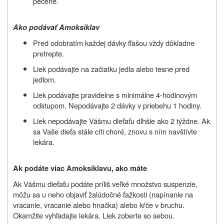
pečene.
Ako podávať Amoksiklav
Pred odobratím každej dávky fľašou vždy dôkladne
pretrepte.
Liek podávajte na začiatku jedla alebo tesne pred
jedlom.
Liek podávajte pravidelne s minimálne 4-hodinovým
odstupom. Nepodávajte 2 dávky v priebehu 1 hodiny.
Liek nepodávajte Vášmu dieťaťu dlhšie ako 2 týždne. Ak
sa Vaše dieťa stále cíti choré, znovu s ním navštívte
lekára.
Ak podáte viac Amoksiklavu, ako máte
Ak Vášmu dieťaťu podáte príliš veľké množstvo suspenzie,
môžu sa u neho objaviť žalúdočné ťažkosti (napínanie na
vracanie, vracanie alebo hnačka) alebo kŕče v bruchu.
Okamžite vyhľadajte lekára. Liek zoberte so sebou.