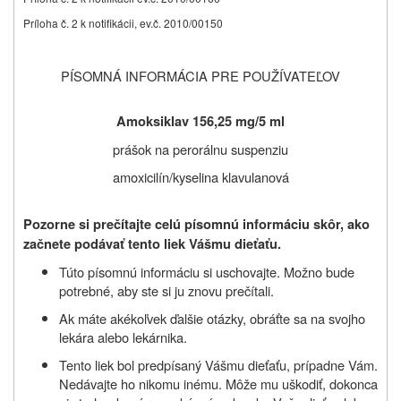
Príloha č. 2 k notifikácii, ev.č. 2010/00150
PÍSOMNÁ INFORMÁCIA PRE POUŽÍVATEĽOV
Amoksiklav
156,25 mg/5 ml
prášok na perorálnu suspenziu
amoxicilín/
kyselina klavulanová
Pozorne si prečítajte celú písomnú informáciu skôr, ako
začnete podávať tento liek Vášmu dieťaťu.
Túto písomnú informáciu si uschovajte. Možno bude
potrebné, aby ste si ju znovu prečítali.
Ak máte akékoľvek ďalšie otázky, obráťte sa na svojho
lekára alebo lekárnika.
Tento liek bol predpísaný Vášmu dieťaťu, prípadne Vám.
Nedávajte ho nikomu inému. Môže mu uškodiť, dokonca