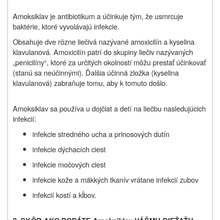
Amoksiklav je antibiotikum a účinkuje tým, že usmrcuje
baktérie, ktoré vyvolávajú infekcie.
Obsahuje dve rôzne liečivá nazývané amoxicilín a kyselina
klavulanová. Amoxicilín patrí do skupiny liečiv nazývaných
„penicilíny“, ktoré za určitých okolností môžu prestať účinkovať
(stanú sa neúčinnými). Ďalšia účinná zložka (kyselina
klavulanová) zabraňuje tomu, aby k tomuto došlo.
Amoksiklav sa používa u dojčiat a detí na liečbu nasledujúcich
infekcií:
infekcie stredného ucha a prinosových dutín
infekcie dýchacích ciest
infekcie močových ciest
infekcie kože a mäkkých tkanív vrátane infekcií zubov
infekcií kostí a kĺbov.