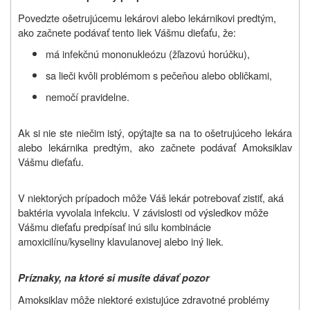
Povedzte ošetrujúcemu lekárovi alebo lekárnikovi predtým,
ako začnete podávať tento liek Vášmu dieťaťu, že:
má infekčnú mononukleózu (žľazovú horúčku),
sa lieči kvôli problémom s pečeňou alebo obličkami,
nemočí pravidelne.
Ak si nie ste niečim istý, opýtajte sa na to ošetrujúceho lekára
alebo lekárnika predtým, ako začnete podávať Amoksiklav
Vášmu dieťaťu.
V niektorých prípadoch môže Váš lekár potrebovať zistiť, aká
baktéria vyvolala infekciu. V závislosti od výsledkov môže
Vášmu dieťaťu predpísať inú silu kombinácie
amoxicilínu/kyseliny klavulanovej alebo iný liek.
Príznaky, na ktoré si musíte dávať pozor
Amoksiklav môže niektoré existujúce zdravotné problémy