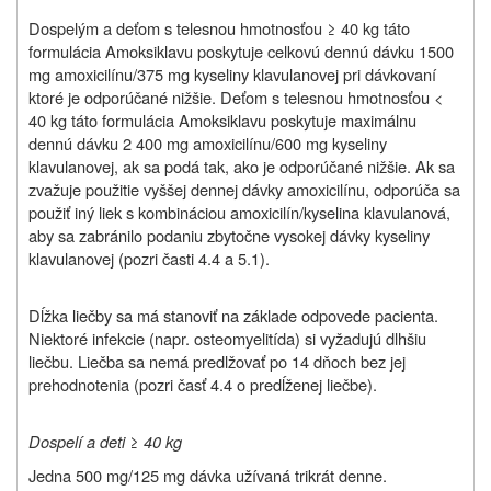
Dospelým a deťom s telesnou hmotnosťou ≥ 40 kg táto
formulácia Amoksiklavu poskytuje celkovú dennú dávku 1500
mg amoxicilínu/375 mg kyseliny klavulanovej pri dávkovaní
ktoré je odporúčané nižšie. Deťom s telesnou hmotnosťou <
40 kg táto formulácia Amoksiklavu poskytuje maximálnu
dennú dávku 2 400 mg amoxicilínu/600 mg kyseliny
klavulanovej, ak sa podá tak, ako je odporúčané nižšie. Ak sa
zvažuje použitie vyššej dennej dávky amoxicilínu, odporúča sa
použiť iný liek s kombináciou amoxicilín/kyselina klavulanová,
aby sa zabránilo podaniu zbytočne vysokej dávky kyseliny
klavulanovej (pozri časti 4.4 a 5.1).
Dĺžka liečby sa má stanoviť na základe odpovede pacienta.
Niektoré infekcie (napr. osteomyelitída) si vyžadujú dlhšiu
liečbu. Liečba sa nemá predlžovať po 14 dňoch bez jej
prehodnotenia (pozri časť 4.4 o predĺženej liečbe).
Dospelí a deti ≥ 40 kg
Jedna 500 mg/125 mg dávka užívaná trikrát denne.