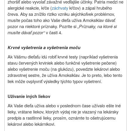
zhoršiť alebo vyvolať závažné vedľajšie účinky. Patria medzi ne
alergické reakcie, kŕče (
záchvaty
kŕčov) a zápal hrubého
čreva. Aby sa znížilo riziko vzniku akýchkoľvek problémov,
musíte počas toho ako Vaše dieťa užíva Amoksiklav dávať
pozor na niektoré príznaky. Pozrite si
„Príznaky, na ktoré si
musíte dávať pozor“
v časti 4.
Krvné vyšetrenia a vyšetrenia moču
Ak Vášmu dieťaťu idú robiť krvné testy (napríklad vyšetrenia
stavu červených krviniek alebo funkčné vyšetrenie pečene)
alebo vyšetrenie moču (na glukózu), povedzte lekárovi alebo
zdravotnej sestre, že užíva Amoksiklav. Je to preto, lebo tento
liek môže ovplyvniť výsledky týchto typov vyšetrení.
Užívanie iných liekov
Ak Vaše dieťa užíva alebo v poslednom čase užívalo ešte iné
lieky, vrátane liekov, ktorých výdaj nie je viazaný na lekársky
predpis a rastlinné lieky, prosím, oznámte to ošetrujúcemu
lekárovi alebo lekárnikovi.