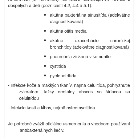
dospelých a detí (pozri časti 4.2, 4.4 a 5.1):
akútna bakteriálna sínusitída (adekvátne
diagnostikovaná)
akútna otitis media
akútne exacerbácie chronickej
bronchitídy (adekvátne diagnostikovaná)
pneumónia získaná v komunite
cystitída
pyelonefritída
- infekcie kože a mäkkých tkanív, najmä celulitída, pohryznutie
zvieraťom, ťažký dentálny absces so šíriacou sa
celulitídou
- infekcie kostí a kĺbov, najmä osteomyelitída.
Je potrebné zvážiť oficiálne usmernenia o vhodnom používaní
antibakteriálnych liečiv.