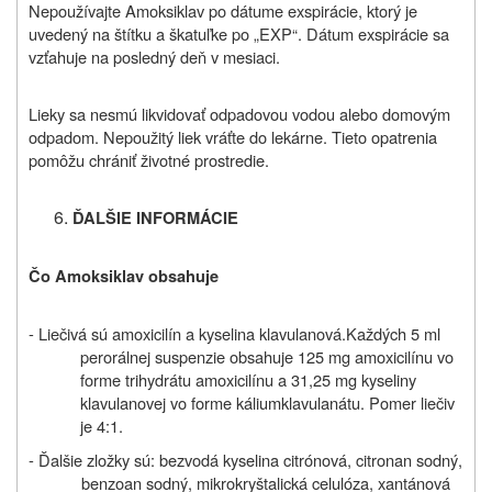
Nepoužívajte Amoksiklav po dátume exspirácie, ktorý je
uvedený na štítku a škatuľke po „EXP“. Dátum exspirácie sa
vzťahuje na posledný deň v mesiaci.
Lieky sa nesmú likvidovať odpadovou vodou alebo domovým
odpadom. Nepoužitý liek vráťte do lekárne. Tieto opatrenia
pomôžu chrániť životné prostredie.
ĎALŠIE INFORMÁCIE
Čo Amoksiklav obsahuje
- Liečivá sú amoxicilín a kyselina klavulanová.
Každých 5 ml
perorálnej suspenzie obsahuje 125 mg amoxicilínu vo
forme trihydrátu amoxicilínu a 31,25 mg kyseliny
klavulanovej vo forme káliumklavulanátu. Pomer liečiv
je 4:1.
- Ďalšie zložky sú: bezvodá kyselina citrónová, citronan sodný,
benzoan sodný, mikrokryštalická celulóza, xantánová