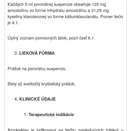
Každých 5 ml perorálnej suspenzie obsahuje 125 mg
amoxicilínu vo forme trihydrátu amoxicilínu a 31,25 mg
kyseliny klavulanovej vo forme káliumklavulanátu. Pomer liečiv
je 4:1.
Úplný zoznam pomocných látok, pozri časť 6.1.
LIEKOVÁ FORMA
Prášok na perorálnu suspenziu
Biely až svetložltý kryštalický prášok.
KLINICKÉ ÚDAJE
Terapeutické indikácie
Amoksiklav je indikovaný na liečbu nasledujúcich infekcií u