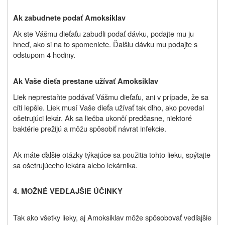
Ak zabudnete podať Amoksiklav
Ak ste Vášmu dieťaťu zabudli podať dávku, podajte mu ju
hneď, ako si na to spomeniete. Ďalšiu dávku mu podajte s
odstupom 4 hodiny.
Ak Vaše dieťa prestane užívať Amoksiklav
Liek neprestaňte podávať Vášmu dieťaťu, ani v prípade, že sa
cíti lepšie. Liek musí Vaše dieťa užívať tak dlho, ako povedal
ošetrujúci lekár. Ak sa liečba ukončí predčasne, niektoré
baktérie prežijú a môžu spôsobiť návrat infekcie.
Ak máte ďalšie otázky týkajúce sa použitia tohto lieku, spýtajte
sa ošetrujúceho lekára alebo lekárnika.
4. MOŽNÉ VEDĽAJŠIE ÚČINKY
Tak ako všetky lieky, aj Amoksiklav môže spôsobovať vedľajšie