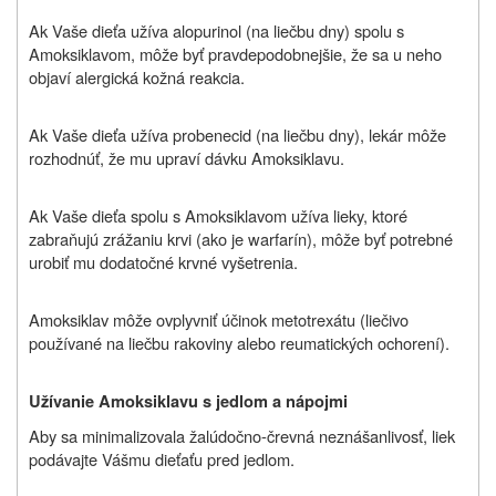
Ak Vaše dieťa užíva alopurinol (na liečbu dny) spolu s
Amoksiklavom, môže byť pravdepodobnejšie, že sa u neho
objaví alergická kožná reakcia.
Ak Vaše dieťa užíva probenecid (na liečbu dny), lekár môže
rozhodnúť, že mu upraví dávku Amoksiklavu.
Ak Vaše dieťa spolu s Amoksiklavom užíva lieky, ktoré
zabraňujú zrážaniu krvi (ako je warfarín), môže byť potrebné
urobiť mu dodatočné krvné vyšetrenia.
Amoksiklav môže ovplyvniť účinok metotrexátu (liečivo
používané na liečbu rakoviny alebo reumatických ochorení).
Užívanie Amoksiklavu s jedlom a nápojmi
Aby sa minimalizovala žalúdočno-črevná neznášanlivosť, liek
podávajte Vášmu dieťaťu pred jedlom.