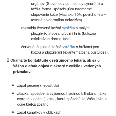
orgánov (Stevensov-Johnsonov syndróm) a
ťažšia forma, spôsobujúca nadmerné
olupovanie kože (viac ako 30% povrchu tela –
toxická epidermálna nekrolýza)
- rozsiahla červená kožná
vyrážka
s malými
pľuzgierikmi obsahujúcimi hnis (bulózna
exfoliatívna dermatitída)
- červená, šupinatá kožná
vyrážka
s hrčkami pod
kožou a pľuzgiermi (exantematózna pustulóza).

Okamžite kontaktujte ošetrujúceho lekára, ak sa u
Vášho dieťaťa objaví niektorý z vyššie uvedených
príznakov.
zápal pečene (hepatitída)
žltačka, spôsobená zvýšenou hladinou bilirubínu (látka
tvorená v pečeni) v krvi, ktorá spôsobí, že Vaša koža a
očné bielka zožltnú
zápal kanálikov v obličkách