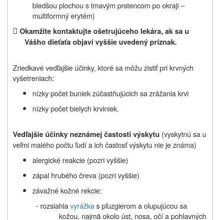
bledšou plochou s tmavým prstencom po okraji –
multiformný erytém)

Okamžite kontaktujte ošetrujúceho lekára, ak sa u
Vášho dieťaťa objaví vyššie uvedený príznak.
Zriedkavé vedľajšie účinky, ktoré sa môžu zistiť pri krvných
vyšetreniach:
nízky počet buniek zúčastňujúcich sa zrážania krvi
nízky počet bielych krviniek.
(vyskytnú sa u
Vedľajšie účinky neznámej častosti výskytu
veľmi malého počtu ľudí a ich častosť výskytu nie je známa)
alergické reakcie (pozri vyššie)
zápal hrubého čreva (pozri vyššie)
závažné kožné rekcie:
- rozsiahla
vyrážka
s pľuzgierom a olupujúcou sa
kožou, najmä okolo úst, nosa, očí a pohlavných