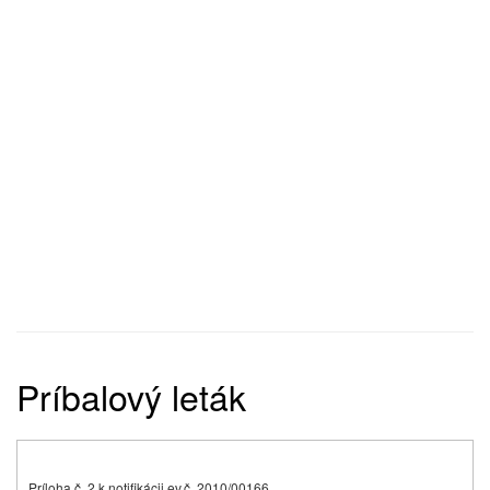
Príbalový leták
Príloha č. 2 k notifikácii ev.č. 2010/00166