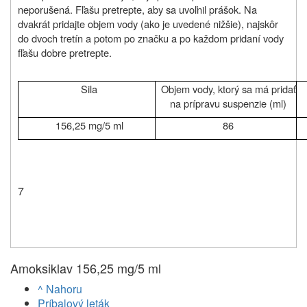
neporušená.
Fľašu pretrepte, aby sa uvoľnil prášok. Na
dvakrát pridajte objem vody (ako je uvedené nižšie), najskôr
do dvoch tretín a potom po značku a po každom pridaní vody
fľašu dobre pretrepte.
Sila
Objem vody, ktorý sa má pridať
na prípravu suspenzie (ml)
156,25 mg/5 ml
86
7
Amoksiklav 156,25 mg/5 ml
^ Nahoru
Príbalový leták