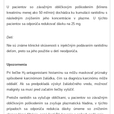
U pacientov so závažným obličkovým poškodením (klírens
kreatinínu menej ako 50 ml/min) dochádza ku kumulácii ranitidínu s
následným zvýšením jeho koncentrácie v plazme. U týchto
pacientov sa odporúča redukovať dávku na 25 mg.
Deti:
Nie sú známe klinické skúsenosti s injekčným podávaním ranitidínu
deťom, preto sa jeho použitie u detí neodporúča.
Upozornenia
Pri liečbe H
-antagonistami histamínu sa môžu maskovať príznaky
2
spôsobené karcinómom žalúdka, čím sa diagnóza karcinómu môže
oddialiť. Ak sa predpokladá výskyt žalúdočného vredu, možnosť
malignity sa musí pred začatím liečby vylúčiť.
Pretože ranitidín sa vylučuje obličkami, u pacientov so závažným
obličkovým poškodením sa zvyšuje plazmatická hladina, v týchto
prípadoch sa odporúča redukcia dávky úmerne so znížením