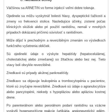
Väčšinou sa ARNETIN vo forme injekcií veľmi dobre toleruje.
Ojedinele sa môžu vyskytnúť bolesti hlavy, dyspeptické ťažkosti a
zmeny vo frekvencii stolice. Nasledujúce účinky, zistené počas
klinických skúšok alebo pri použití ranitidínu, nemali v mnohých
prípadoch dokázanú príčinnú súvislosť s ranitidínom.
Môže dôjsť k prechodným a reverzibilným zmenám vo výsledkoch
funkčného vyšetrenia obličiek.
Sú ojedinelé údaje o výskyte hepatitídy (hepatocelulárnej,
cholestatickej alebo zmiešanej) so žltačkou alebo bez nej. Tieto
stavy boli obvykle reverzibilné.
Zriedkavé sú prípady akútnej pankreatitídy.
Zriedkavo sa objavuje leukopénia a trombocytopénia u pacientov,
ktoré sú zvyčajne reverzibilné. Zriedkavé sú údaje o agranulocytóze
alebo pancytopénii, niekedy s hypopláziou alebo apláziou kostnej
drene.
Po parenterálnom alebo perorálnom podaní ranitidínu sa vzácne
vyskytli hypersenzitívne reakcie (urtikária, angioneurotický edém,