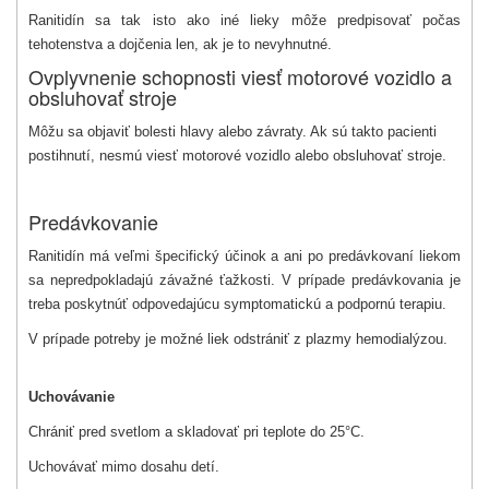
Ranitidín sa tak isto ako iné lieky môže predpisovať počas
tehotenstva a dojčenia len, ak je to nevyhnutné.
Ovplyvnenie schopnosti viesť motorové vozidlo a
obsluhovať stroje
Môžu sa objaviť bolesti hlavy alebo závraty. Ak sú takto pacienti
postihnutí, nesmú viesť motorové vozidlo alebo obsluhovať stroje.
Predávkovanie
Ranitidín má veľmi špecifický účinok a ani po predávkovaní liekom
sa nepredpokladajú závažné ťažkosti. V prípade predávkovania je
treba poskytnúť odpovedajúcu symptomatickú a podpornú terapiu.
V prípade potreby je možné liek odstrániť z plazmy hemodialýzou.
Uchovávanie
Chrániť pred svetlom a skladovať pri teplote do 25°C.
Uchovávať mimo dosahu detí.