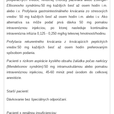
Ellisonovho syndrómu:
50 mg každých šesť až osem hodín i.m.
alebo i.v.
Profylaxia gastrointestinálneho krvácania zo stresových
vredov:
50 mg každých šesť až osem hodín i.m. alebo i.v. Ako
alternatíva sa môže podať prvá dávka 50 mg pomalou
intravenóznou injekciou, po ktorej nasleduje kontinuálna
intravenózna infúzia 0,125 - 0,250 mg/kg telesnej hmotnosti/hodinu.
Profylaxia rekurentného krvácania z krvácajúcich peptických
vredov:
50 mg každých šesť až osem hodín preferovaným
spôsobom podania.
Pacienti s rizikom aspirácie kyslého obsahu žalúdka počas narkózy
(Mendelsonov syndróm):
50 mg intramuskulárnou alebo pomalou
intravenóznou injekciou, 45-60 minút pred úvodom do celkovej
anestézie.
S
tarší pacienti:
Dávkovanie bez špeciálnych odporúčaní.
Pacienti s renálnou insuficienciou: