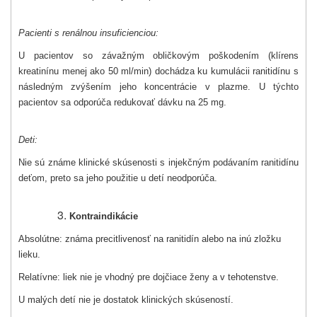
Pacienti s renálnou insuficienciou:
U pacientov so závažným obličkovým poškodením (klírens
kreatinínu menej ako 50 ml/min) dochádza ku kumulácii ranitidínu s
následným zvýšením jeho koncentrácie v plazme. U týchto
pacientov sa odporúča redukovať dávku na 25 mg.
Deti:
Nie sú známe klinické skúsenosti s injekčným podávaním ranitidínu
deťom, preto sa jeho použitie u detí neodporúča.
Kontraindikácie
Absolútne: známa precitlivenosť na ranitidín alebo na inú zložku
lieku.
Relatívne: liek nie je vhodný pre dojčiace ženy a v tehotenstve.
U malých detí nie je dostatok klinických skúseností.