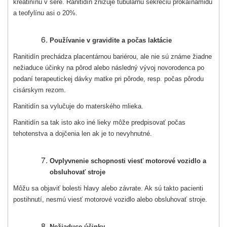
kreatinínu v sére. Ranitidín znižuje tubulárnu sekréciu prokaínamidu
a teofylínu asi o 20%.
Používanie v gravidite a počas laktácie
Ranitidín prechádza placentárnou bariérou, ale nie sú známe žiadne
nežiaduce účinky na pôrod alebo následný vývoj novorodenca po
podaní terapeutickej dávky matke pri pôrode, resp. počas pôrodu
cisárskym rezom.
Ranitidín sa vylučuje do materského mlieka.
Ranitidín sa tak isto ako iné lieky môže predpisovať počas
tehotenstva a dojčenia len ak je to nevyhnutné.
Ovplyvnenie schopnosti viesť motorové vozidlo a
obsluhovať stroje
Môžu sa objaviť bolesti hlavy alebo závrate. Ak sú takto pacienti
postihnutí, nesmú viesť motorové vozidlo alebo obsluhovať stroje.
Nežiaduce účinky