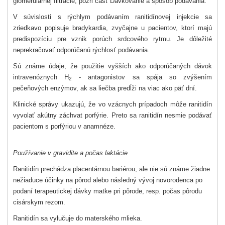
glomerulárnej filtrácie, pozri časť Dávkovanie a spôsob podávania.
V súvislosti s rýchlym podávaním ranitidínovej injekcie sa
zriedkavo popisuje bradykardia, zvyčajne u pacientov, ktorí majú
predispozíciu pre vznik porúch srdcového rytmu. Je dôležité
neprekračovať odporúčanú rýchlosť podávania.
Sú známe údaje, že použitie vyšších ako odporúčaných dávok
intravenóznych H
- antagonistov sa spája so zvýšením
2
pečeňových enzýmov, ak sa liečba predĺži na viac ako päť dní.
Klinické správy ukazujú, že vo vzácnych prípadoch môže ranitidín
vyvolať akútny záchvat porfýrie. Preto sa ranitidín nesmie podávať
pacientom s porfýriou v anamnéze.
Používanie v gravidite a počas laktácie
Ranitidín prechádza placentárnou bariérou, ale nie sú známe žiadne
nežiaduce účinky na pôrod alebo následný vývoj novorodenca po
podaní terapeutickej dávky matke pri pôrode, resp. počas pôrodu
cisárskym rezom.
Ranitidín sa vylučuje do materského mlieka.