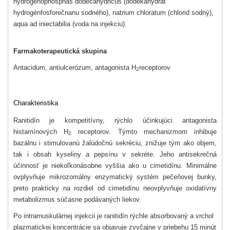
hydrogenophosphas dodecahydricus (dodekahydrát
hydrogénfosforečnanu sodného), natrium chloratum (chlorid sodný),
aqua ad iniectabilia (voda na injekciu).
Farmakoterapeutická skupina
Antacidum, antiulcerózum, antagonista H
receptorov
2
Charakteristika
Ranitidín je kompetitívny, rýchlo účinkujúci antagonista
histamínových H
receptorov. Týmto mechanizmom inhibuje
2
bazálnu i stimulovanú žalúdočnú sekréciu, znižuje tým ako objem,
tak i obsah kyseliny a pepsínu v sekréte. Jeho antisekrečná
účinnosť je niekoľkonásobne vyššia ako u cimetidínu. Minimálne
ovplyvňuje mikrozomálny enzymatický systém pečeňovej bunky,
preto prakticky na rozdiel od cimetidínu neovplyvňuje oxidatívny
metabolizmus súčasne podávaných liekov.
Po intramuskulárnej injekcii je ranitidín rýchle absorbovaný a vrchol
plazmatickej koncentrácie sa objavuje zvyčajne v priebehu 15 minút