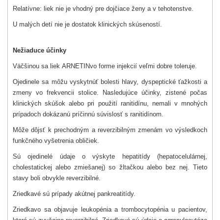
Relatívne: liek nie je vhodný pre dojčiace ženy a v tehotenstve.
U malých detí nie je dostatok klinických skúseností.
Nežiaduce účinky
Väčšinou sa liek
ARNETIN
vo forme injekcií veľmi dobre toleruje.
Ojedinele sa môžu vyskytnúť bolesti hlavy, dyspeptické ťažkosti a
zmeny vo frekvencii stolice. Nasledujúce účinky, zistené počas
klinických skúšok alebo pri použití ranitidínu, nemali v mnohých
prípadoch dokázanú príčinnú súvislosť s ranitidínom.
Môže dôjsť k prechodným a reverzibilným zmenám vo výsledkoch
funkčného vyšetrenia obličiek.
Sú ojedinelé údaje o výskyte hepatitídy (hepatocelulárnej,
cholestatickej alebo zmiešanej) so žltačkou alebo bez nej. Tieto
stavy boli obvykle reverzibilné.
Zriedkavé sú prípady akútnej pankreatitídy.
Zriedkavo sa objavuje leukopénia a trombocytopénia u pacientov,