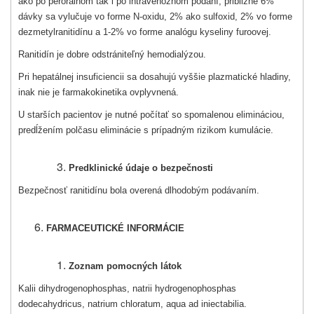
ako po perorálnom tak i po intravenóznom podaní, približne 6%
dávky sa vylučuje vo forme N-oxidu, 2% ako sulfoxid, 2% vo forme
dezmetylranitidínu a 1-2% vo forme analógu kyseliny furoovej.
Ranitidín je dobre odstrániteľný hemodialýzou.
Pri hepatálnej insuficiencii sa dosahujú vyššie plazmatické hladiny,
inak nie je farmakokinetika ovplyvnená.
U starších pacientov je nutné počítať so spomalenou elimináciou,
predĺžením polčasu eliminácie s prípadným rizikom kumulácie.
Predklinické údaje o bezpečnosti
Bezpečnosť ranitidínu bola overená dlhodobým podávaním.
FARMACEUTICKÉ INFORMÁCIE
Zoznam pomocných látok
Kalii dihydrogenophosphas, natrii hydrogenophosphas
dodecahydricus, natrium chloratum, aqua ad iniectabilia.