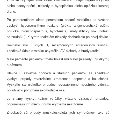
ktoré sú zvyčajne reverzibilné. Zriedkavé sú údaje o agranulocytóze
alebo pancytopénii, niekedy s hypopláziou alebo apláziou kostnej
drene.
Po parenterálnom alebo perorálnom podaní ranitidínu sa vzácne
vyskytli hypersenzitívne reakcie (urtika, angioneurotický edém,
horúčka, bronchospazmus, hypotenzia, anafylaktický šok, bolesti
na hrudníku). K týmto reakciám niekedy dochádzalo po prvej dávke.
Rovnako ako u iných H
receptorových antagonistov existujú
2
zriedkavé údaje o vzniku asystólie, AV blokády a bradykardie.
Malé percento pacientov trpelo bolesťami hlavy (niekedy i prudkými)
a závratmi.
Hlavne u závažne chorých a starších pacientov sa zriedkavo
vyskytli prípady reverzibilnej zmätenosti, depresie a halucinácií.
Vyskytlo sa niekoľko prípadov reverzibilného neostrého videnia,
podobného poruchám akomodácie oka.
Je známy výskyt kožnej vyrážky, vrátane vzácnych prípadov,
pripomínajúcich miernu formu erythema multiforme.
Zriedkavé sú prípady muskuloskeletálnych symptómov, ako sú