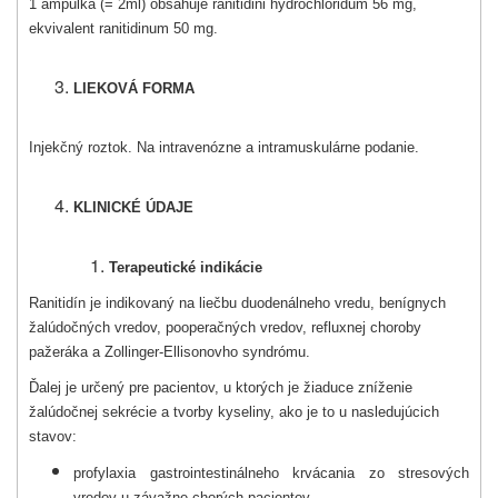
1 ampulka (= 2ml) obsahuje ranitidini hydrochloridum 56 mg,
ekvivalent ranitidinum 50 mg.
LIEKOVÁ FORMA
Injekčný roztok. Na intravenózne a intramuskulárne podanie.
KLINICKÉ ÚDAJE
Terapeutické indikácie
Ranitidín je indikovaný na liečbu duodenálneho vredu, benígnych
žalúdočných vredov, pooperačných vredov, refluxnej choroby
pažeráka a Zollinger-Ellisonovho syndrómu.
Ďalej je určený pre pacientov, u ktorých je žiaduce zníženie
žalúdočnej sekrécie a tvorby kyseliny, ako je to u nasledujúcich
stavov:
profylaxia gastrointestinálneho krvácania zo stresových
vredov u závažne chorých pacientov,