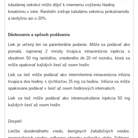
tubulárnej sekrécii môže dôjsť k miernemu zvýšeniu hladiny
kreatinínu v sére. Ranitidín znižuje tubulárnu sekréciu prokaínamidu
a teofylínu asi o 20%.
Dávkovanie a spôsob podávania
Liek je určený len na parenterálne podanie. Môže sa podávať ako
pomalá, najmenej 2 minúty trvajúca intravenózna injekcia s
obsahom 50 mg ranitidínu, zriedeného do 20 ml roztoku, ktorá sa
môže opakovať každých šesť až osem hodín.
Liek sa tiež môže podávať ako intermitentná intravenózna infúzia
trvajúca dve hodiny s rýchlosťou 25 mg za hodinu. Infúzia sa môže
opakovane podávať v šesť až osem hodinových intervaloch.
Liek sa tiež môže podávať ako intramuskulárna injekcia 50 mg
každých šesť až osem hodín.
Dospelí:
Liečba duodenálneho vredu, benígnych žalúdočných vredov,
pooperačných vredov, refluxnej choroby pažeráka alebo Zollinger-