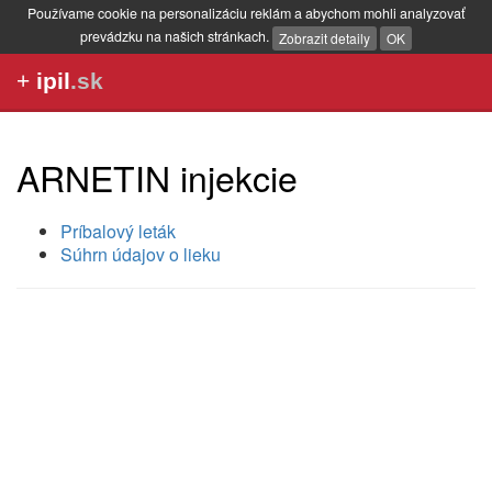
Používame cookie na personalizáciu reklám a abychom mohli analyzovať
prevádzku na našich stránkach.
Zobrazit detaily
OK
+
ipil
.sk
ARNETIN injekcie
Príbalový leták
Súhrn údajov o lieku