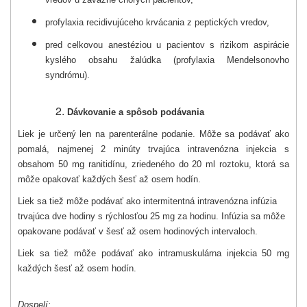
profylaxia recidivujúceho krvácania z peptických vredov,
pred celkovou anestéziou u pacientov s rizikom aspirácie
kyslého obsahu žalúdka (profylaxia Mendelsonovho
syndrómu).
Dávkovanie a spôsob podávania
Liek je určený len na parenterálne podanie. Môže sa podávať ako
pomalá, najmenej 2 minúty trvajúca intravenózna injekcia s
obsahom 50 mg ranitidínu, zriedeného do 20 ml roztoku, ktorá sa
môže opakovať každých šesť až osem hodín.
Liek sa tiež môže podávať ako intermitentná intravenózna infúzia
trvajúca dve hodiny s rýchlosťou 25 mg za hodinu. Infúzia sa môže
opakovane podávať v šesť až osem hodinových intervaloch.
Liek sa tiež môže podávať ako intramuskulárna injekcia 50 mg
každých šesť až osem hodín.
Dospelí: