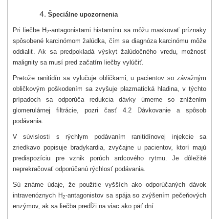
Špeciálne upozornenia
Pri liečbe H
-antagonistami histamínu sa môžu maskovať príznaky
2
spôsobené karcinómom žalúdka, čím sa diagnóza karcinómu môže
oddialiť. Ak sa predpokladá výskyt žalúdočného vredu, možnosť
malignity sa musí pred začatím liečby vylúčiť.
Pretože ranitidín sa vylučuje obličkami, u pacientov so závažným
obličkovým poškodením sa zvyšuje plazmatická hladina, v týchto
prípadoch sa odporúča redukcia dávky úmerne so znížením
glomerulárnej filtrácie, pozri časť 4.2 Dávkovanie a spôsob
podávania.
V súvislosti s rýchlym podávaním ranitidínovej injekcie sa
zriedkavo popisuje bradykardia, zvyčajne u pacientov, ktorí majú
predispozíciu pre vznik porúch srdcového rytmu. Je dôležité
neprekračovať odporúčanú rýchlosť podávania.
Sú známe údaje, že použitie vyšších ako odporúčaných dávok
intravenóznych H
-antagonistov sa spája so zvýšením pečeňových
2
enzýmov, ak sa liečba predĺži na viac ako päť dní.