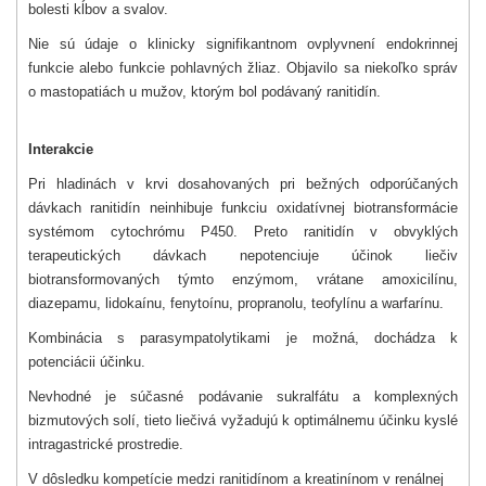
bolesti kĺbov a svalov.
Nie sú údaje o klinicky signifikantnom ovplyvnení endokrinnej
funkcie alebo funkcie pohlavných žliaz. Objavilo sa niekoľko správ
o mastopatiách u mužov, ktorým bol podávaný ranitidín.
Interakcie
Pri hladinách v krvi dosahovaných pri bežných odporúčaných
dávkach ranitidín neinhibuje funkciu oxidatívnej biotransformácie
systémom cytochrómu P450. Preto ranitidín v obvyklých
terapeutických dávkach nepotenciuje účinok liečiv
biotransformovaných týmto enzýmom, vrátane amoxicilínu,
diazepamu, lidokaínu, fenytoínu, propranolu, teofylínu a warfarínu.
Kombinácia s parasympatolytikami je možná, dochádza k
potenciácii účinku.
Nevhodné je súčasné podávanie sukralfátu a komplexných
bizmutových solí, tieto liečivá vyžadujú k optimálnemu účinku kyslé
intragastrické prostredie.
V dôsledku kompetície medzi ranitidínom a kreatinínom v renálnej