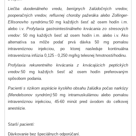
Liečba duodenálneho vredu, benígnych žalúdočných vredov,
pooperačných vredov, refluxnej choroby pažeráka alebo Zollinger-
Ellisonovho syndrómu:
50 mg každých šesť až osem hodín i.m.
alebo i.v.
Pro
fylaxia gastrointestinálneho krvácania zo stresových
vredov:
50 mg každých šesť až osem hodín i.m. alebo i.v. Ako
alternatíva sa môže podať prvá dávka 50 mg pomalou
intravenóznou injekciou, po ktorej nasleduje kontinuálna
intravenózna infúzia 0,125 - 0,250 mg/kg telesnej hmotnosti/hodinu.
Profylaxia rekurentného krvácania z krvácajúcich peptických
vredov:
50 mg každých šesť až osem hodín preferovaným
spôsobom podania.
Pacienti s rizikom aspirácie kyslého obsahu žalúdka počas narkózy
(Mendelsonov syndróm):
50 mg intramuskulárnou alebo pomalou
intravenóznou injekciou, 45-60 minút pred úvodom do celkovej
anestézie.
S
tarší pacienti:
Dávkovanie bez špeciálnych odporúčaní.