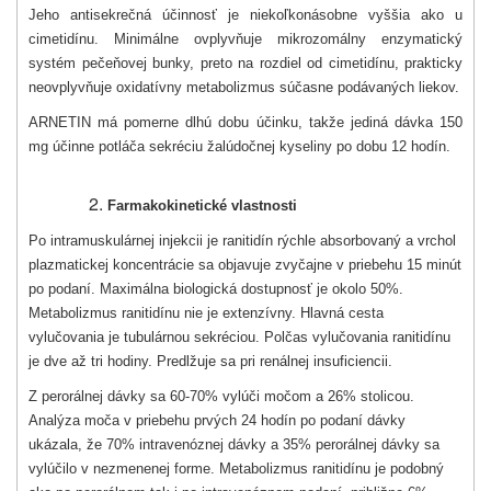
Jeho antisekrečná účinnosť je niekoľkonásobne vyššia ako u
cimetidínu. Minimálne ovplyvňuje mikrozomálny enzymatický
systém pečeňovej bunky, preto na rozdiel od cimetidínu, prakticky
neovplyvňuje oxidatívny metabolizmus súčasne podávaných liekov.
ARNETIN má pomerne dlhú dobu účinku, takže jediná dávka 150
mg účinne potláča sekréciu žalúdočnej kyseliny po dobu 12 hodín.
Farmakokinetické vlastnosti
Po intramuskulárnej injekcii je ranitidín rýchle absorbovaný a vrchol
plazmatickej koncentrácie sa objavuje zvyčajne v priebehu 15 minút
po podaní. Maximálna biologická dostupnosť je okolo 50%.
Metabolizmus ranitidínu nie je extenzívny. Hlavná cesta
vylučovania je tubulárnou sekréciou. Polčas vylučovania ranitidínu
je dve až tri hodiny. Predlžuje sa pri renálnej insuficiencii.
Z perorálnej dávky sa 60-70% vylúči močom a 26% stolicou.
Analýza moča v priebehu prvých 24 hodín po podaní dávky
ukázala, že 70% intravenóznej dávky a 35% perorálnej dávky sa
vylúčilo v nezmenenej forme. Metabolizmus ranitidínu je podobný