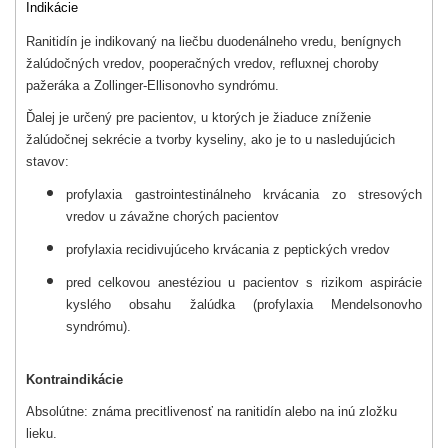
Indikácie
Ranitidín je indikovaný na liečbu duodenálneho vredu, benígnych
žalúdočných vredov, pooperačných vredov, refluxnej choroby
pažeráka a Zollinger-Ellisonovho syndrómu.
Ďalej je určený pre pacientov, u ktorých je žiaduce zníženie
žalúdočnej sekrécie a tvorby kyseliny, ako je to u nasledujúcich
stavov:
profylaxia gastrointestinálneho krvácania zo stresových
vredov u závažne chorých pacientov
profylaxia recidivujúceho krvácania z peptických vredov
pred celkovou anestéziou u pacientov s rizikom aspirácie
kyslého obsahu žalúdka (profylaxia Mendelsonovho
syndrómu).
Kontraindikácie
Absolútne: známa precitlivenosť na ranitidín alebo na inú zložku
lieku.