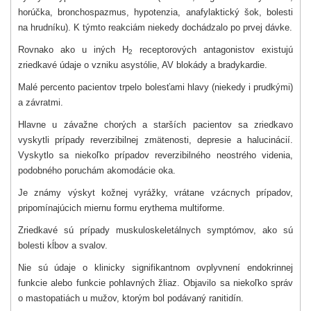
horúčka, bronchospazmus, hypotenzia, anafylaktický šok, bolesti
na hrudníku). K týmto reakciám niekedy dochádzalo po prvej dávke.
Rovnako ako u iných H
receptorových antagonistov existujú
2
zriedkavé údaje o vzniku asystólie, AV blokády a bradykardie.
Malé percento pacientov trpelo bolesťami hlavy (niekedy i prudkými)
a závratmi.
Hlavne u závažne chorých a starších pacientov sa zriedkavo
vyskytli prípady reverzibilnej zmätenosti, depresie a halucinácií.
Vyskytlo sa niekoľko prípadov reverzibilného neostrého videnia,
podobného poruchám akomodácie oka.
Je známy výskyt kožnej vyrážky, vrátane vzácnych prípadov,
pripomínajúcich miernu formu erythema multiforme.
Zriedkavé sú prípady muskuloskeletálnych symptómov, ako sú
bolesti kĺbov a svalov.
Nie sú údaje o klinicky signifikantnom ovplyvnení endokrinnej
funkcie alebo funkcie pohlavných žliaz. Objavilo sa niekoľko správ
o mastopatiách u mužov, ktorým bol podávaný ranitidín.