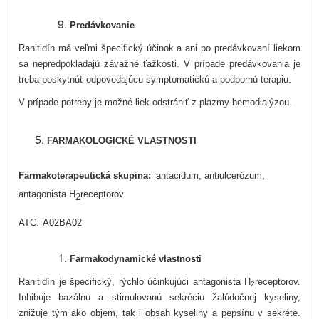
Predávkovanie
Ranitidín má veľmi špecifický účinok a ani po predávkovaní liekom
sa nepredpokladajú závažné ťažkosti. V prípade predávkovania je
treba poskytnúť odpovedajúcu symptomatickú a podpornú terapiu.
V prípade potreby je možné liek odstrániť z plazmy hemodialýzou.
FARMAKOLOGICKÉ VLASTNOSTI
Farmakoterapeutická skupina:
antacidum, antiulcerózum,
antagonista H
receptorov
2
ATC:
A02BA02
Farmakodynamické vlastnosti
Ranitidín je špecifický, rýchlo účinkujúci antagonista H
receptorov.
2
Inhibuje bazálnu a stimulovanú sekréciu žalúdočnej kyseliny,
znižuje tým ako objem, tak i obsah kyseliny a pepsínu v sekréte.