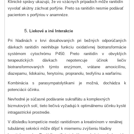
Klinické správy ukazujú, že vo vzácnych prípadoch môže ranitidín
vyvolať akútny záchvat porfýrie. Preto sa ranitidín nesmie podávať
pacientom s porfýriou v anamnéze.
Liekové a iné Interakcie
Pri hladinách v krvi dosahovaných pri bežných odporúčaných
dávkach ranitidín neinhibuje funkciu oxidatívnej biotransformácie
systémom cytochrómu P450. Preto ranitidín v obvyklých
terapeutických dávkach nepotencuje účinok liečiv
biotransformovaných týmto enzýmom, vrátane amoxicilínu,
diazepamu, lidokaínu, fenytoínu, propranolu, teofylínu a warfarínu.
Kombinácia s parasympatolytikami je možná, dochádza k
potenciácii účinku.
Nevhodné je súčasné podávanie sukralfátu a komplexných
bizmutových solí, tieto liečivá vyžadujú k optimálnemu účinku kyslé
intragastrické prostredie.
V dôsledku kompetície medzi ranitidínom a kreatinínom v renálnej
tubulárnej sekrécii môže dôjsť k miernemu zvýšeniu hladiny