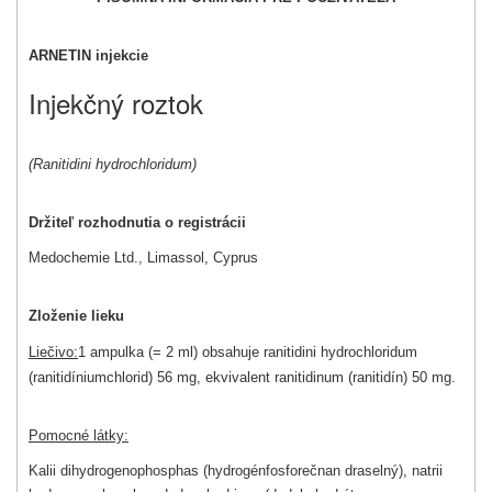
ARNETIN injekcie
Injekčný roztok
(Ranitidini hydrochloridum)
Držiteľ rozhodnutia o registrácii
Medochemie Ltd., Limassol, Cyprus
Zloženie lieku
Liečivo:
1 ampulka (= 2 ml) obsahuje ranitidini hydrochloridum
(ranitidíniumchlorid) 56 mg, ekvivalent ranitidinum (ranitidín) 50 mg.
Pomocné látky:
Kalii dihydrogenophosphas (hydrogénfosforečnan draselný), natrii