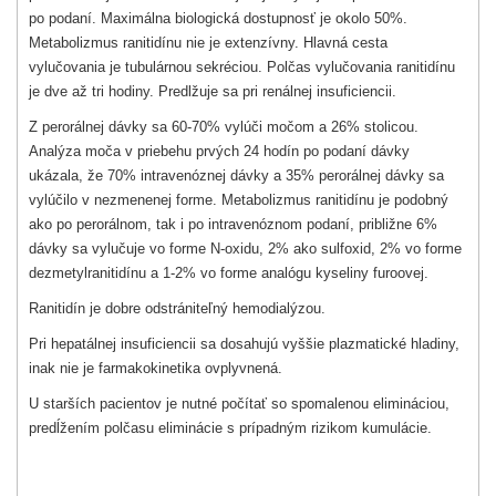
po podaní. Maximálna biologická dostupnosť je okolo 50%.
Metabolizmus ranitidínu nie je extenzívny. Hlavná cesta
vylučovania je tubulárnou sekréciou. Polčas vylučovania ranitidínu
je dve až tri hodiny. Predlžuje sa pri renálnej insuficiencii.
Z perorálnej dávky sa 60-70% vylúči močom a 26% stolicou.
Analýza moča v priebehu prvých 24 hodín po podaní dávky
ukázala, že 70% intravenóznej dávky a 35% perorálnej dávky sa
vylúčilo v nezmenenej forme. Metabolizmus ranitidínu je podobný
ako po perorálnom, tak i po intravenóznom podaní, približne 6%
dávky sa vylučuje vo forme N-oxidu, 2% ako sulfoxid, 2% vo forme
dezmetylranitidínu a 1-2% vo forme analógu kyseliny furoovej.
Ranitidín je dobre odstrániteľný hemodialýzou.
Pri hepatálnej insuficiencii sa dosahujú vyššie plazmatické hladiny,
inak nie je farmakokinetika ovplyvnená.
U starších pacientov je nutné počítať so spomalenou elimináciou,
predĺžením polčasu eliminácie s prípadným rizikom kumulácie.