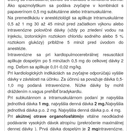
Ako spazmolytikum sa podáva zvyčajne v kombinácii s
papaverínom 0,5 mg subkutánne alebo intramuskulárne.
Na premedikáciu v anestéziológii sa aplikuje intramuskulárne
0,5 až 1 mg 30 až 45 minút pred začiatkom výkonu alebo
intravenózne polovičné dávky (vždy po zriedení vodou na
injekciu, izotonickým roztokom chloridu sodného alebo 5 %
roztokom glukózy) približne 5 minút pred úvodom do
anestézie.
Intravenózne sa pri kardiopulmocerebrálnej resuscitácii
aplikuje dospelým po 5 minútach 0,5 mg do celkovej dávky 2
mg. Deťom sa aplikuje 0,01-0,02 mg/kg.
Pri kardiologických indikáciách sa zvyčajne odporúčajú vyššie
dávky v závislosti na účinku. Za účinnú sa považuje dávka 0,5-
1,0 mg podaná intravenózne. Nízke dávky by mohli
dráždením n.vagus prehĺbiť bradykardiu.
Pri subkutánnom a intramuskulárnom podaní je najvyššia
jednotlivá dávka
, najvyššia denná dávka
Najvyššia
1 mg
2 mg.
jednotlivá dávka p.o. 2 mg. Najvyššia denná dávka p.o. 4 mg.
Pri
je vitálne neodkladné
akútnej otrave organofosfátmi
podávanie vysokých dávok atropínu (prekročenie maximálnej
dennej dávky ). Prvá dávka dospelým je
intravenózne.
2 mg