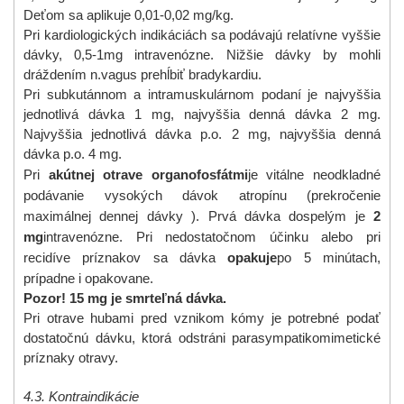
Deťom sa aplikuje 0,01-0,02 mg/kg.
Pri kardiologických indikáciách sa podávajú relatívne vyššie
dávky, 0,5-1mg intravenózne. Nižšie dávky by mohli
dráždením n.vagus prehĺbiť bradykardiu.
Pri subkutánnom a intramuskulárnom podaní je najvyššia
jednotlivá dávka 1 mg, najvyššia denná dávka 2 mg.
Najvyššia jednotlivá dávka p.o. 2 mg, najvyššia denná
dávka p.o. 4 mg.
Pri
akútnej otrave organofosfátmi
je vitálne neodkladné
podávanie vysokých dávok atropínu (prekročenie
maximálnej dennej dávky ). Prvá dávka dospelým je
2
mg
intravenózne. Pri nedostatočnom účinku alebo pri
recidíve príznakov sa dávka
opakuje
po 5 minútach,
prípadne i opakovane.
Pozor! 15 mg je smrteľná dávka.
Pri otrave hubami pred vznikom kómy je potrebné podať
dostatočnú dávku, ktorá odstráni parasympatikomimetické
príznaky otravy.
4.3. Kontraindikácie