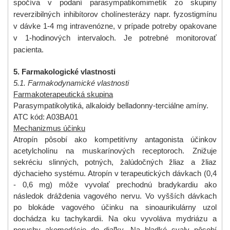
spočíva v podaní parasympatikomimetík zo skupiny
reverzibilných inhibítorov cholínesterázy napr. fyzostigmínu
v dávke 1-4 mg intravenózne, v prípade potreby opakovane
v 1-hodinových intervaloch. Je potrebné monitorovať
pacienta.
5. Farmakologické vlastnosti
5.1. Farmakodynamické vlastnosti
Farmakoterapeutická skupina
Parasympatikolytiká, alkaloidy belladonny-terciálne amíny.
ATC kód: A03BA01
Mechanizmus účinku
Atropín pôsobí ako kompetitívny antagonista účinkov
acetylcholínu na muskarínových receptoroch. Znižuje
sekréciu slinných, potných, žalúdočných žliaz a žliaz
dýchacieho systému. Atropín v terapeutických dávkach (0,4
- 0,6 mg) môže vyvolať prechodnú bradykardiu ako
následok dráždenia vagového nervu. Vo vyšších dávkach
po blokáde vagového účinku na sinoaurikulárny uzol
dochádza ku tachykardii. Na oku vyvoláva mydriázu a