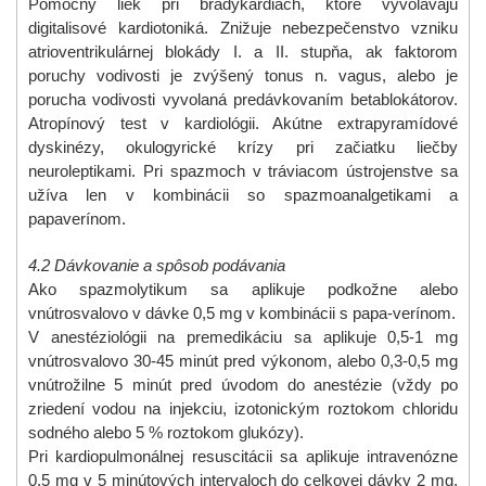
Pomocný liek pri bradykardiách, ktoré vyvolávajú
digitalisové kardiotoniká. Znižuje nebezpečenstvo vzniku
atrioventrikulárnej blokády I. a II. stupňa, ak faktorom
poruchy vodivosti je zvýšený tonus n. vagus, alebo je
porucha vodivosti vyvolaná predávkovaním betablokátorov.
Atropínový test v kardiológii. Akútne extrapyramídové
dyskinézy, okulogyrické krízy pri začiatku liečby
neuroleptikami. Pri spazmoch v tráviacom ústrojenstve sa
užíva len v kombinácii so spazmoanalgetikami a
papaverínom.
4.2 Dávkovanie a spôsob podávania
Ako spazmolytikum sa aplikuje podkožne alebo
vnútrosvalovo v dávke 0,5 mg v kombinácii s papa-verínom.
V anestéziológii na premedikáciu sa aplikuje 0,5-1 mg
vnútrosvalovo 30-45 minút pred výkonom, alebo 0,3-0,5 mg
vnútrožilne 5 minút pred úvodom do anestézie (vždy po
zriedení vodou na injekciu, izotonickým roztokom chloridu
sodného alebo 5 % roztokom glukózy).
Pri kardiopulmonálnej resuscitácii sa aplikuje intravenózne
0,5 mg v 5 minútových intervaloch do celkovej dávky 2 mg.