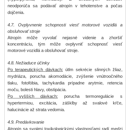
neodporúča sa podávať atropín v tehotenstve
a počas
dojčenia.
4.7. Ovplyvnenie schopnosti viesť motorové vozidlá a
obsluhovať stroje
Atropín môže vyvolať nejasné videnie a zhoršiť
koncentráciu, tým môže ovplyvniť schopnosť viesť
motorové vozidlá a obsluhovať stroje.
4.8. Nežiaduce účinky
Po terapeutických dávkach:
útlm sekrécie slinných žliaz,
mydriáza, porucha akomodácie, zvýšenie vnútroočného
tlaku, fotofóbia, tachykardia prípadne arytmie, retencia
moču, bolesti hlavy, obstipácia.
Po vyšších dávkach:
porucha
termoregulácie s
hypertermiou, excitácia, zášklby až svalové kŕče,
halucinácie až strata vedomia.
4.9. Predávkovanie
Atropín sa svojimi toxikologickými vlastnosťami radí medzi