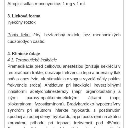
Atropini sulfas monohydricus 1 mg v 1 ml.
3. Lieková forma
injekčný roztok
Popis lieku:
číry, bezfarebný roztok, bez mechanických
cudzorodých častíc.
4. Klinické údaje
4.1. Terapeutické indikácie
Premedikácia pred celkovou anestéziou (znižuje sekréciu v
respiračnom trakte, upravuje frekvenciu tepu a arteriálny tlak
počas anestézie, ak stimulácia n.vagus vyvolá náhly pokles
frekvencie srdca). Antidotum pri intoxikácii ireverzibilnými
inhibítormi acetylcholínesterázy (napr. organofosfátmi) a
inými parasympatikomimetickými látkami (napr.
pilokarpínom, fyzostigmínom). Bradykardicko-hypotenzívny
syndróm pri akútnom infarkte myokardu s postihnutím
spodnej a zadnej steny myokardu, aj pri podozrení na akútnu
koronárnu príhodu pri tepovej frekvencii pod 45/min.