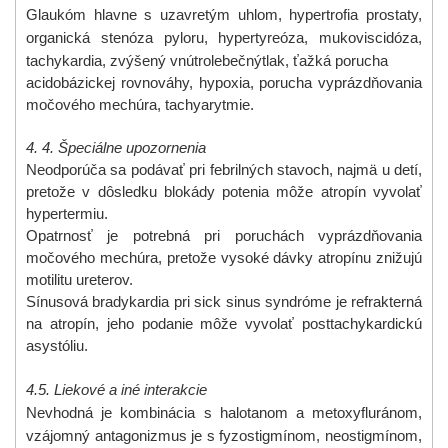
Glaukóm hlavne s uzavretým uhlom, hypertrofia prostaty,
organická stenóza pyloru, hypertyreóza, mukoviscidóza,
tachykardia, zvýšený vnútrolebečný
tlak, ťažká porucha
acidobázickej rovnováhy, hypoxia, porucha vyprázdňovania
močového mechúra, tachyarytmie.
4. 4. Špeciálne upozornenia
Neodporúča sa podávať pri febrilných stavoch, najmä u detí,
pretože v dôsledku blokády potenia môže atropín vyvolať
hypertermiu.
Opatrnosť je potrebná pri poruchách vyprázdňovania
močového mechúra, pretože vysoké dávky atropínu znižujú
motilitu ureterov.
Sínusová bradykardia pri sick sinus syndróme je refrakterná
na atropín, jeho podanie môže vyvolať posttachykardickú
asystóliu.
4.5.
Liekové a iné interakcie
Nevhodná je kombinácia s halotanom a metoxyfluránom,
vzájomný antagonizmus je s fyzostigmínom, neostigmínom,