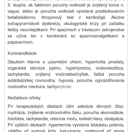
II. stupňa, ak faktorom poruchy vodivosti je zvýšený tonus n.
vagus, alebo je porucha vodivosti vyvolaná predávkovaním
betablokátorov. Atropínový test v kardiológii. Akútne
extrapyramídové dyskinézy, okulogyrické krízy pri začiatku
liečby neuroleptikami. Pri spazmoch v tráviacom ústrojenstve
sa užíva len v kombinácii so spazmoanalgetikami a
papaverínom.
Kontraindikácie
Glaukóm hlavne s uzavretým uhlom, hypertrofia prostaty,
organická stenóza pyloru, hypertyreóza, mukoviscidóza,
tachykardia, zvýšený vnútrolebečný
tlak, ťažká porucha
acidobázickej rovnováhy, hypoxia, porucha vyprázdňovania
močového mechúra, tachy
arytmie
.
Nežiaduce účinky
Pri terapeutických dávkach útlm sekrécie slinných žliaz,
mydriáza, zvýšenie vnútroočného tlaku, porucha akomodácie,
fotofóbia, tachykardia, retencia moču, bolesti hlavy, obstipácia.
Pri vyšších dávkach: hypertermia vyvolaná blokádou potenia,
zášklby až svalové kŕče, halucinácie, zmätenosť až strata