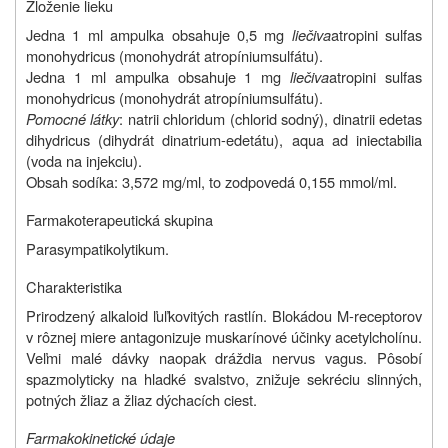
Zloženie lieku
Jedna 1 ml ampulka obsahuje 0,5 mg
liečiva
atropini sulfas
monohydricus (monohydrát atropíniumsulfátu).
Jedna 1 ml ampulka obsahuje 1 mg
liečiva
atropini sulfas
monohydricus (monohydrát atropíniumsulfátu).
Pomocné látky
: natrii chloridum (chlorid sodný), dinatrii edetas
dihydricus (dihydrát dinatrium-edetátu), aqua ad iniectabilia
(voda na injekciu).
Obsah sodíka: 3,572 mg/ml, to zodpovedá 0,155 mmol/ml.
Farmakoterapeutická skupina
Parasympatikolytikum.
Charakteristika
Prirodzený alkaloid ľuľkovitých rastlín. Blokádou M-receptorov
v rôznej miere antagonizuje muskarínové účinky acetylcholínu.
Veľmi malé dávky naopak dráždia nervus vagus. Pôsobí
spazmolyticky na hladké svalstvo, znižuje sekréciu slinných,
potných žliaz a žliaz dýchacích ciest.
Farmakokinetické údaje