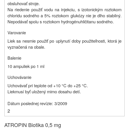
obsluhovať stroje.
Na riedenie použiť vodu na injekciu, s izotonickým roztokom
chloridu sodného a 5% roztokom glukózy nie je dlho stabilný
.
Nepodávať spolu s roztokom hydrogénuhličitanu sodného.
Varovanie
Liek sa nesmie použiť po uplynutí doby použiteľnosti, ktorá je
vyznačená na obale.
Balenie
10 ampuliek po 1 ml
Uchovávanie
Uchovávať pri teplote od +10 °C do +25 °C.
Liek
musí byť uložený mimo dosahu detí.
Dátum poslednej revízie:
3/2009
2
ATROPIN Biotika 0,5 mg