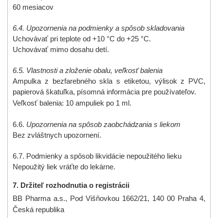
60 mesiacov
6.4. Upozornenia na podmienky a spôsob skladovania
Uchovávať pri teplote od +10 °C do +25 °C.
Uchovávať mimo dosahu detí.
6.5. Vlastnosti a zloženie obalu, veľkosť balenia
Ampulka z bezfarebného skla s etiketou, výlisok z PVC,
papierová škatuľka, písomná informácia pre používateľov.
Veľkosť balenia: 10 ampuliek
po 1 ml.
6.6.
Upozornenia na spôsob zaobchádzania s liekom
Bez zvláštnych upozornení.
6.7. Podmienky a spôsob likvidácie nepoužitého lieku
Nepoužitý liek vráťte do lekárne.
7. Držiteľ rozhodnutia o registrácii
B
B Pharma a.s., Pod Višňovkou 1662/21
, 140 00 Praha 4,
Česká republika