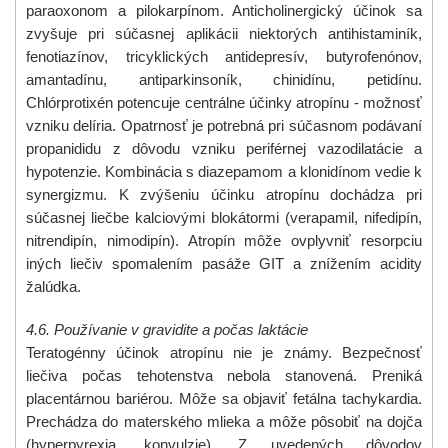
paraoxonom a pilokarpínom. Anticholinergický účinok sa
zvyšuje pri súčasnej aplikácii niektorých antihistaminík,
fenotiazínov, tricyklických antidepresív, butyrofenónov,
amantadínu, antiparkinsoník, chinidínu, petidínu.
Chlórprotixén potencuje centrálne účinky atropínu - možnosť
vzniku delíria. Opatrnosť je potrebná pri súčasnom podávaní
propanididu z dôvodu vzniku periférnej vazodilatácie a
hypotenzie. Kombinácia s diazepamom a klonidínom vedie k
synergizmu. K zvýšeniu účinku atropínu dochádza pri
súčasnej liečbe kalciovými blokátormi (verapamil, nifedipín,
nitrendipín, nimodipín). Atropín môže ovplyvniť resorpciu
iných liečiv spomalením pasáže GIT
a znížením acidity
žalúdka.
4.6. Používanie v gravidite a počas laktácie
Teratogénny účinok atropínu nie je známy. Bezpečnosť
liečiva počas tehotenstva
nebola stanovená. Preniká
placentárnou bariérou. Môže sa objaviť fetálna tachykardia.
Prechádza do materského mlieka a môže pôsobiť na dojča
(hyperpyrexia, konvulzie). Z uvedených dôvodov