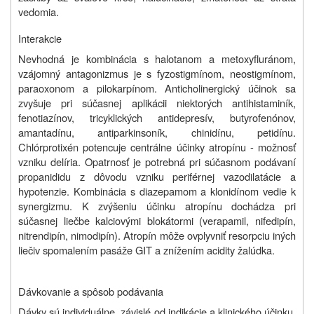
vedomia.
Interakcie
Nevhodná je kombinácia s halotanom a metoxyfluránom,
vzájomný antagonizmus je s fyzostigmínom, neostigmínom,
paraoxonom a pilokarpínom. Anticholinergický účinok sa
zvyšuje pri súčasnej aplikácii niektorých antihistaminík,
fenotiazínov, tricyklických antidepresív, butyrofenónov,
amantadínu, antiparkinsoník, chinidínu, petidínu.
Chlórprotixén potencuje centrálne účinky atropínu - možnosť
vzniku delíria. Opatrnosť je potrebná pri súčasnom podávaní
propanididu z dôvodu vzniku periférnej vazodilatácie a
hypotenzie. Kombinácia s diazepamom a klonidínom vedie k
synergizmu. K zvýšeniu účinku atropínu dochádza pri
súčasnej liečbe kalciovými blokátormi (verapamil, nifedipín,
nitrendipín, nimodipín). Atropín môže ovplyvniť resorpciu iných
liečiv spomalením pasáže GIT a znížením acidity žalúdka.
Dávkovanie a spôsob podávania
Dávky sú individuálne, závislé od indikácie a klinického účinku.