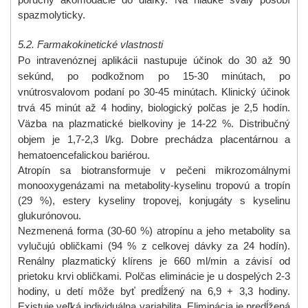
poruchy akomodácie do diaľky. Na hladké svaly pôsobí
spazmolyticky.
5.2. Farmakokinetické vlastnosti
Po intravenóznej aplikácii nastupuje účinok do 30 až 90
sekúnd, po podkožnom po 15-30 minútach, po
vnútrosvalovom podaní po 30-45 minútach. Klinický účinok
trvá 45 minút až 4 hodiny, biologický polčas je 2,5 hodín.
Väzba na plazmatické bielkoviny je 14-22 %. Distribučný
objem je 1,7-2,3 l/kg. Dobre prechádza placentárnou a
hematoencefalickou bariérou.
Atropín sa biotransformuje v pečeni mikrozomálnymi
monooxygenázami na metabolity-kyselinu tropovú a tropín
(29 %), estery kyseliny tropovej, konjugáty s kyselinu
glukurónovou.
Nezmenená forma (30-60 %) atropínu a jeho metabolity sa
vylučujú obličkami (94 % z celkovej dávky za 24 hodín).
Renálny plazmatický klírens je 660 ml/min a závisí od
prietoku krvi obličkami. Polčas eliminácie je u dospelých 2-3
hodiny, u detí môže byť predĺžený na 6,9 + 3,3 hodiny.
Existuje veľká individuálna variabilita. Eliminácia je predĺžená