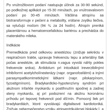
Po vnútrožilovom podaní nastupuje účinok za 30-90 sekúnd,
po podkožnej aplikácii po 15-30 minútach, po vnútrosvalovom
podaní po 30-45 minútach. Väčšina atropínu sa
biotransformuje v pečeni a metabolity, vrátane zvyšku liečiva,
sa vylučujú močom (94 % za 24 hodín). Atropín preniká
placentárnou a hematoencefalickou bariérou a prechádza do
materského mlieka.
Indikácie
Premedikácia pred celkovou anestéziou (znižuje sekréciu v
respiračnom trakte, upravuje frekvenciu tepu a arteriálny tlak
počas anestézie, ak stimulácia n.vagus vyvolá náhly pokles
frekvencie srdca). Antidotum pri intoxikácii ireverzibilnými
inhibítormi acetylcholínesterázy (napr. organofosfátmi) a inými
parasympatikomimetickými látkami (napr. pilokarpínom,
fyzostigmínom). Bradykardicko-hypotenzívny syndróm pri
akútnom infarkte myokardu s postihnutím spodnej a zadnej
steny myokardu, aj pri podozrení na akútnu koronárnu
príhodu pri tepovej frekvencii pod 45/min. Pomocný liek pri
bradykardiách, ktoré vyvolávajú digitalisové kardiotoniká.
Znižuje nebezpečenstvo vzniku atrioventrikulárnej blokády I. a