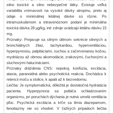
silno toxické a silno nebezpečné látky. Existuje veľká
variabilita vnímavosti na vysoké dávky atropínu, preto aj
údaje o minimálnej letálnej dávke sú rôzne. Po
intramuskulárnom a intravenóznom podaní je minimálna
µ
toxická dávka 28
g/kg, iné zdroje uvádzajú letálnu dávku 15
mg.
Príznaky
: Prejavuje sa silným útlmom sekrécie slinných a
bronchiálnych žliaz, tachykardiou, hyperventiláciou,
hyperpyrexiou, palpitáciami, suchou a začervenanou kožou,
mydriázou až obrnou akomodácie, zrakovými, čuchovými a
sluchovými halucináciami.
Príznaky dráždenia CNS: nepokoj, konfúzia, excitácia,
ataxia, paranoidná alebo psychotická reakcia. Dochádza k
retencii moču a stolice, k apatii až k bezvedomiu.
Liečba:
Je symptomatická, dôležitá je dostatočná hydratácia
pacienta. Hyperpyrexia sa potláča ochladzovaním
organizmu, pri poruchách dýchania je nutná umelá ventilácia
pľúc. Psychická excitácia a kŕče sa tlmia diazepamom,
fenotiazíny nie sú vhodné. V ťažkých prípadoch liečba