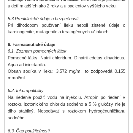
u detí mladších ako 2 roky a u pacientov vyššieho veku.
5.3 Predklinické údaje o bezpečnosti
Pri dlhodobom používaní lieku neboli zistené údaje o
karcinogenite, mutagenite a teratogénnych účinkoch.
6. Farmaceutické údaje
6.1. Zoznam pomocných látok
Pomocné látky:
Natrii chloridum, Dinatrii edetas dihydricus,
Aqua ad iniectabilia.
Obsah sodíka v lieku: 3,572 mg/ml, to zodpovedá 0,155
mmol/ml.
6.2. Inkompatibility
Na riedenie použiť vodu na injekciu.
Atropín po riedení v
roztoku izotonického chloridu sodného a 5 % glukózy nie je
dlho stabilný. Nepodávať s roztokom hydrogénuhličitanu
sodného.
6.3. Čas
použiteľnosti