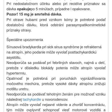
Pri nedostatočnom účinku alebo pri recidíve príznakov sa
dávka
po 5 minútach, prípadne i opakovane.
opakuje
Pozor! 15 mg je smrteľná dávka.
Pri otrave hubami pred vznikom kómy je potrebné podať
dostatočnú dávku, ktorá odstráni parasympatikomimetické
príznaky otravy.
Špeciálne upozornenia
Sínusová bradykardia pri sick sinus syndróme je refrakterná
na atropín, jeho podanie môže vyvolať posttachykardickú
asystóliu.
Neodporúča sa podávať pri febrilných stavoch, najmä u detí,
pretože v dôsledku blokády potenia môže atropín vyvolať
hypertermiu.
Opatrnosť je potrebná pri poruchách vyprázdňovania
močového mechúra, pretože vysoké dávky atropínu znižujú
motilitu uretru.
Neodporúča sa podávať tehotným ženám pre možnosť vzniku
následnej
tachykardie
u novorodencov.
Atropín môže vyvolať nejasné videnie a zhoršiť koncentráciu,
tým môže ovplyvniť schopnosť viesť motorové vozidlá a