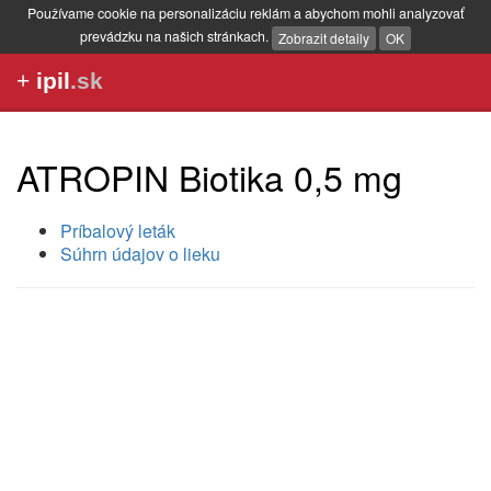
Používame cookie na personalizáciu reklám a abychom mohli analyzovať
prevádzku na našich stránkach.
Zobrazit detaily
OK
+
ipil
.sk
ATROPIN Biotika 0,5 mg
Príbalový leták
Súhrn údajov o lieku