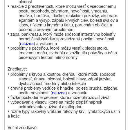
bledosť
•
reakcie z precitlivenosti, ktoré môžu viesť k všeobecnému
pocitu nepohody, závratom, nevoľnosti, vracaniu,
hnačke, horúčke, triaške, reakciám pokožky, ako napr.
exantém a výsyp, zápalu krvných ciev, bolesti svalov a
kĺbov, nízkemu krvnému tlaku, poruchám obličiek a
pečene a črevným problémom
•
zápal pankreasu, ktorý môže spôsobiť intenzívnu bolesť v
hornej časti žalúdka sprevádzanú pocitmi nevoľnosti
(
nauzea
) a vracaním
•
problémy s pečeňou, ktoré môžu viesť k bledej stolici,
tmavému moču, svrbeniu a zožltnutiu pokožky a očí a
pečeňovým testom mimo normy
Zriedkavé:
•
problémy s krvou a kostnou dreňou, ktoré môžu spôsobiť
slabosť, únavu, bledosť, bolesti hlavy, zápal jazyka,
dýchavičnosť, modriny alebo infekcie
•
črevné problémy vedúce k hnačke, bolesti brucha, zápche,
pocitu nevoľnosti (
nauzea
) a vracaniu
•
ťažké poškodenie pečene, ktoré môže ohrozovať život
•
vypadávanie vlasov, ktoré sa môže zlepšiť napriek
pokračovaniu v užívaní
azatioprinu
•
rôzne typy rakoviny vrátane rakoviny krvi, lymfatických uzlín
a kože
Veľmi zriedkavé: