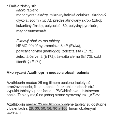
•
Ďalšie zložky sú:
Jadro tablety
:
monohydrát laktózy, mikrokryštalická celulóza, škrobový
glykolát sodný (typ A), predželatínovaný škrob (zdroj:
kukuričný škrob), polysorbát 80, polyvinylpyrolidón,
magnéziumstearát
Filmový obal 25 mg tablety
:
HPMC 2910/ hypromelóza 5 cP (E464),
polyetylénglykol (makrogol), železitá žltá (E172),
železitá červená (E172), železitá čierna (E172), oxid
titaničitý (E171)
Ako vyzerá Azathioprin medac a obsah balenia
Azathioprin medac 25 mg filmom obalené tablety sú
oranžovohnedé, filmom obalené, okrúhle, z oboch strán
vypuklé tablety v priehľadnom PVC/hliníkovom blistrovom
obale.
Tablety majú na jednej strane vyrazený text „AZ25“.
Azathioprin medac 25 mg filmom obalené tablety sú dostupné
v baleniach s
28, 30, 50, 56, 90 a 100
filmom obalenými
tabletami.