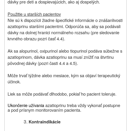
dávky pre deti a dospievajúcich, ako aj dospelých.
Použitie u starších pacientov
Nie sú k dispozícii žiadne špecifické informácie o znášanlivosti
azatioprinu staršími pacientmi. Odporúča sa, aby sa podávali
dávky na dolnej hranici normálneho rozsahu (pre sledovanie
krvného obrazu pozri časť 4.4).
Ak sa alopurinol, oxipurinol alebo tiopurinol podáva súbežne s
azatioprinom, dávka azatioprinu sa musí znížiť na štvrtinu
pôvodnej dávky (pozri časti 4.4 a 4.5).
Môže trvať týždne alebo mesiace, kým sa objaví terapeutický
účinok.
Liek sa môže podávať dlhodobo, pokiaľ ho pacient toleruje.
Ukončenie užívania
azatioprinu treba vždy vykonať postupne
a pod prísnym monitorovaním pacienta.
Kontraindikácie