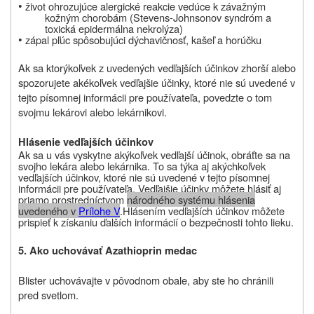
•
život ohrozujúce alergické reakcie vedúce k závažným
kožným chorobám (Stevens-Johnsonov syndróm a
toxická epidermálna nekrolýza)
•
zápal pľúc spôsobujúci dýchavičnosť, kašeľ a horúčku
Ak sa ktorýkoľvek z uvedených vedľajších účinkov zhorší alebo
spozorujete akékoľvek vedľajšie účinky, ktoré nie sú uvedené v
tejto písomnej informácii pre používateľa, povedzte o tom
svojmu lekárovi alebo lekárnikovi.
Hlásenie vedľajších účinkov
Ak sa u vás vyskytne akýkoľvek vedľajší účinok, obráťte sa na
svojho lekára alebo lekárnika. To sa týka aj akýchkoľvek
vedľajších účinkov, ktoré nie sú uvedené v tejto písomnej
informácii pre používateľa. Vedľajšie účinky môžete hlásiť aj
priamo prostredníctvom
národného systému hlásenia
uvedeného v
Prílohe V
.
Hlásením vedľajších účinkov môžete
prispieť k získaniu ďalších informácií o bezpečnosti tohto lieku
.
5. Ako uchovávať Azathioprin medac
Blister uchovávajte v pôvodnom obale, aby ste ho chránili
pred svetlom.