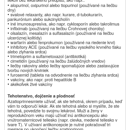
•
alopurinol, oxipurinol alebo tiopurinol (používané na liečbu
dny)
•
svalové relaxanty, ako napr. kurare, d-tubokurarín,
pankurónium alebo sukcinylcholín
•
iné imunosupresíva, ako napr. cyklosporín alebo takrolimus
•
infliximab (používaný na liečbu Crohnovej choroby)
•
olsalazín, mesalazín a sulfasalazín (používané na liečbu
ulceróznej kolitídy)
•
warfarín alebo fenprokumon (používané na riedenie krvi)
•
inhibítory ACE (používané na liečbu vysokého krvného tlaku
alebo zlyhania srdca)
•
trimetoprim a sulfametoxazol (antibiotiká)
•
cimetidín (používaný na liečbu žalúdočných vredov)
•
liečby rakoviny alebo liečby spomaľujúce alebo zastavujúce
tvorbu nových krviniek
•
furosemid (tableta na odvodnenie na liečbu zlyhania srdca)
•
vakcíny, ako napr. proti hepatitíde B
•
akékoľvek živé vakcíny
Tehotenstvo, dojčenie a plodnosť
Azatioprin
nesmiete užívať, ak ste tehotná, okrem prípadu, keď
vám to odporučí lekár. Ak ste tehotná alebo si myslíte, že ste
tehotná, povedzte to svojmu lekárovi. Muži a ženy v
reprodukčnom veku majú užívať inú antikoncepciu ako
vnútromaternicové teliesko (napr. cievka, medené teliesko v
tvare T). V užívaní antikoncepcie je nutné pokračovať tri
mesiace po ukončení liečby
azatioprinom
.