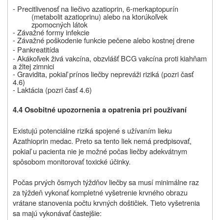
-
Precitlivenosť na liečivo azatioprin, 6-merkaptopurín
(metabolit azatioprinu) alebo na ktorúkoľvek
z
pomocných látok
-
Závažné formy infekcie
-
Závažné poškodenie funkcie pečene alebo kostnej drene
- Pankreatitída
-
Akákoľvek živá vakcína, obzvlášť BCG vakcína proti kiahňam
a žltej zimnici
-
Gravidita, pokiaľ prínos liečby nepreváži riziká (pozri časť
4.6)
-
Laktácia (pozri časť 4.6)
4.4 Osobitné upozornenia a opatrenia pri používaní
Existujú potenciálne riziká spojené s užívaním lieku
Azathioprin medac. Preto sa tento liek nemá predpisovať,
pokiaľ u pacienta nie je možné počas liečby adekvátnym
spôsobom monitorovať toxické účinky.
Počas prvých ôsmych týždňov liečby sa musí minimálne raz
za týždeň vykonať kompletné vyšetrenie krvného obrazu
vrátane stanovenia počtu krvných doštičiek. Tieto vyšetrenia
sa majú vykonávať častejšie: