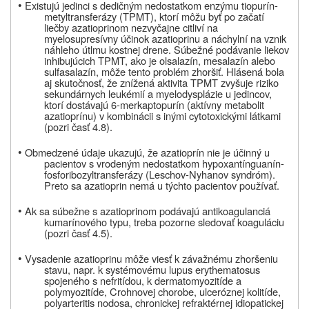
•
Existujú jedinci s dedičným nedostatkom enzýmu tiopurín-
metyltransferázy (TPMT), ktorí môžu byť po začatí
liečby azatioprinom nezvyčajne citliví na
myelosupresívny účinok azatioprinu a náchylní na vznik
náhleho útlmu kostnej drene. Súbežné podávanie liekov
inhibujúcich TPMT, ako je olsalazín, mesalazín alebo
sulfasalazín, môže tento problém zhoršiť. Hlásená bola
aj skutočnosť, že znížená aktivita TPMT zvyšuje riziko
sekundárnych leukémií a myelodysplázie u jedincov,
ktorí dostávajú 6-merkaptopurín (aktívny metabolit
azatioprínu) v kombinácii s inými cytotoxickými látkami
(pozri časť 4.8).
•
Obmedzené údaje ukazujú, že azatioprín nie je účinný u
pacientov s vrodeným nedostatkom hypoxantínguanín-
fosforibozyltransferázy (Leschov-Nyhanov syndróm).
Preto sa azatioprin nemá u týchto pacientov používať.
•
Ak sa súbežne s azatioprinom podávajú antikoagulanciá
kumarínového typu, treba pozorne sledovať koaguláciu
(pozri časť 4.5).
•
Vysadenie azatioprinu môže viesť k závažnému zhoršeniu
stavu, napr. k systémovému lupus erythematosus
spojeného s nefritídou, k dermatomyozitíde a
polymyozitíde, Crohnovej chorobe, ulceróznej kolitíde,
polyarteritis nodosa, chronickej refraktérnej idiopatickej