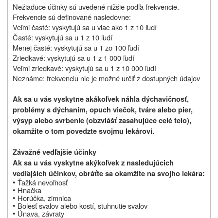
Nežiaduce účinky sú uvedené nižšie podľa frekvencie.
Frekvencie sú definované nasledovne:
Veľmi časté: vyskytujú sa u viac ako 1 z 10 ľudí
Časté: vyskytujú sa u 1 z 10 ľudí
Menej časté: vyskytujú sa u 1 zo 100 ľudí
Zriedkavé: vyskytujú sa u 1 z 1 000 ľudí
Veľmi zriedkavé: vyskytujú sa u 1 z 10 000 ľudí
Neznáme: frekvenciu nie je možné určiť z dostupných údajov
Ak sa u vás vyskytne akákoľvek náhla dýchavičnosť,
problémy s dýchaním, opuch viečok, tváre alebo pier,
výsyp alebo svrbenie (obzvlášť zasahujúce celé telo),
okamžite o tom povedzte svojmu lekárovi.
Závažné vedľajšie účinky
Ak sa u vás vyskytne akýkoľvek z nasledujúcich
vedľajších účinkov, obráťte sa okamžite na svojho lekára:
•
Ťažká nevoľnosť
•
Hnačka
•
Horúčka, zimnica
•
Bolesť svalov alebo kostí, stuhnutie svalov
•
Únava, závraty