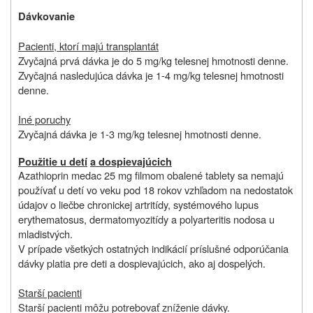
Dávkovanie
Pacienti, ktorí majú transplantát
Zvyčajná prvá dávka je do 5 mg/kg telesnej hmotnosti denne.
Zvyčajná nasledujúca dávka je 1‑4 mg/kg telesnej hmotnosti
denne.
Iné poruchy
Zvyčajná dávka je 1‑3 mg/kg telesnej hmotnosti denne.
Použitie u detí
a dospievajúcich
Azathioprin medac 25 mg filmom obalené tablety sa nemajú
používať u detí vo veku pod 18 rokov vzhľadom na nedostatok
údajov o liečbe chronickej artritídy, systémového lupus
erythematosus, dermatomyozitídy a polyarteritis nodosa u
mladistvých.
V prípade všetkých ostatných indikácií príslušné odporúčania
dávky platia pre deti a dospievajúcich, ako aj dospelých.
Starší pacienti
Starší pacienti môžu potrebovať zníženie dávky.