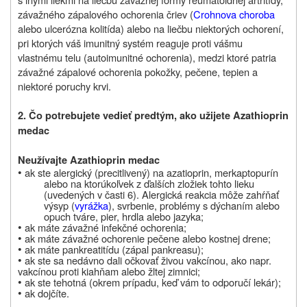
závažného zápalového ochorenia čriev (
Crohnova choroba
alebo ulcerózna kolitída) alebo na liečbu niektorých ochorení,
pri ktorých váš imunitný systém reaguje proti vášmu
vlastnému telu (autoimunitné ochorenia), medzi ktoré patria
závažné zápalové ochorenia pokožky, pečene, tepien a
niektoré poruchy krvi.
2. Čo potrebujete vedieť predtým, ako užijete Azathioprin
medac
Neužívajte Azathioprin medac
•
ak ste alergický (precitlivený) na azatioprin, merkaptopurín
alebo na ktorúkoľvek z ďalších zložiek tohto lieku
(uvedených v časti 6). Alergická reakcia môže zahŕňať
výsyp (
vyrážka
), svrbenie, problémy s dýchaním alebo
opuch tváre, pier, hrdla alebo jazyka;
•
ak máte závažné infekčné ochorenia;
•
ak máte závažné ochorenie pečene alebo kostnej drene;
•
ak máte pankreatitídu (zápal pankreasu);
•
ak ste sa nedávno dali očkovať živou vakcínou, ako napr.
vakcínou proti kiahňam alebo žltej zimnici;
•
ak ste tehotná (okrem prípadu, keď vám to odporučí lekár);
•
ak dojčíte.