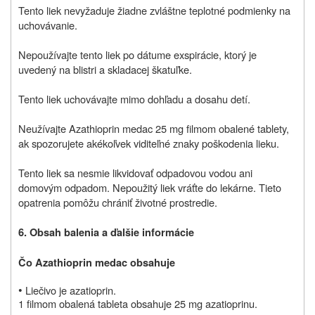
Tento liek nevyžaduje žiadne zvláštne teplotné podmienky na
uchovávanie.
Nepoužívajte tento liek po dátume exspirácie, ktorý je
uvedený na blistri a skladacej škatuľke.
Tento liek uchovávajte mimo dohľadu a dosahu detí.
Neužívajte Azathioprin medac 25 mg filmom obalené tablety,
ak spozorujete akékoľvek viditeľné znaky poškodenia lieku.
Tento liek sa nesmie likvidovať odpadovou vodou ani
domovým odpadom. Nepoužitý liek vráťte do lekárne. Tieto
opatrenia pomôžu chrániť životné prostredie.
6. Obsah balenia a ďalšie informácie
Čo Azathioprin medac obsahuje
•
Liečivo je azatioprin.
1 filmom obalená tableta obsahuje 25 mg azatioprinu.