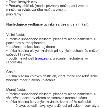
•
Zápal krvných ciev
•
Poruchy obličiek (medzi príznaky môže patriť zmena
množstva vylučovaného moču a zmena
jeho farby)
Nasledujúce vedľajšie účinky sa tiež musia hlásiť:
Veľmi časté:
•
infekcie spôsobené vírusom, plesňami alebo baktériami u
pacientov s transplantátmi
•
zníženie funkcie kostnej drene
•
nízka hladina bielych krviniek pri krvných testoch, čo môže
spôsobiť infekciu
•
pocity nevoľnosti (
nauzea
) a vracanie, nechutenstvo
(anorexia)
Časté:
•
nízka hladina krvných doštičiek, ktorá môže spôsobiť ľahké
tvorenie modrín alebo krvácania
Menej časté:
•
infekcie spôsobené vírusom, plesňami alebo baktériami u
všetkých pacientov okrem pacientov s transplantátmi
•
nízka hladina červených krviniek, ktorá môže spôsobiť
únavu, bolesti hlavy, dýchavičnosť pri cvičení, závraty a