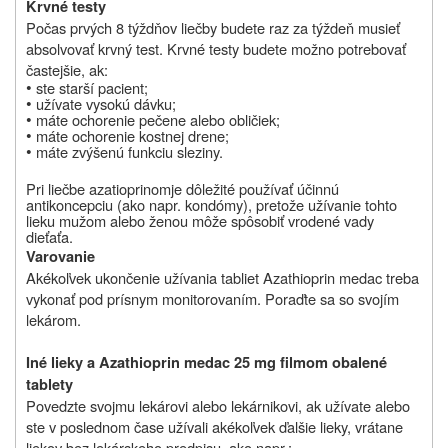
Krvné testy
Počas prvých 8 týždňov liečby budete raz za týždeň musieť
absolvovať krvný test. Krvné testy budete možno potrebovať
častejšie, ak:
•
ste starší pacient;
•
užívate vysokú dávku;
•
máte ochorenie pečene alebo obličiek;
•
máte ochorenie kostnej drene;
•
máte zvýšenú funkciu sleziny.
Pri liečbe
azatioprinom
je dôležité používať účinnú
antikoncepciu (ako napr. kondómy), pretože užívanie tohto
lieku mužom alebo ženou môže spôsobiť vrodené vady
dieťaťa.
Varovanie
Akékoľvek ukončenie užívania tabliet Azathioprin medac treba
vykonať pod prísnym monitorovaním. Poraďte sa so svojím
lekárom.
Iné lieky a Azathioprin medac 25 mg filmom obalené
tablety
Povedzte svojmu lekárovi alebo lekárnikovi, ak užívate alebo
ste v poslednom čase užívali akékoľvek ďalšie lieky, vrátane
liekov bez lekárskeho predpisu, ako napr.: