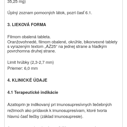
35,25 mg)
Úplný zoznam pomocných látok, pozri časť 6.1.
3. LIEKOVÁ FORMA
Filmom obalená tableta.
Oranžovohnedé, filmom obalené, okrúhle, bikonvexné tablety
s vyrazeným textom „AZ25“ na jednej strane a
hladkým
povrchom
na druhej strane.
Limit hrúbky (2,3‑2,7 mm)
Priemer: 6,0 mm
4. KLINICKÉ ÚDAJE
4.1 Terapeutické indikácie
Azatioprin je indikovaný pri imunosupresívnych liečebných
režimoch ako prídavok k imunosupresívam, ktoré tvoria
hlavnú časť liečby (základ imunosupresie).