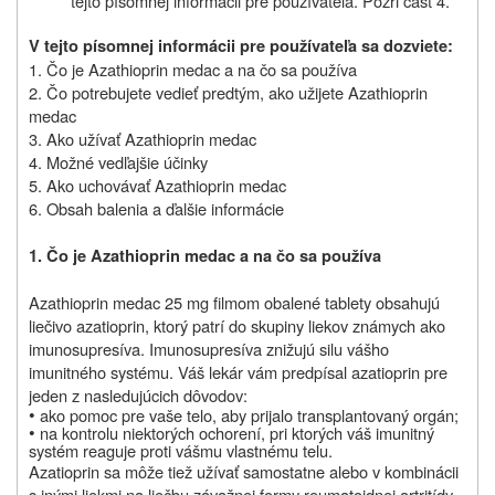
tejto písomnej informácii pre používateľa.
Pozri časť 4.
V tejto písomnej informácii pre používateľa sa dozviete:
1. Čo je Azathioprin medac a na čo sa používa
2. Čo potrebujete vedieť predtým, ako užijete Azathioprin
medac
3. Ako užívať Azathioprin medac
4. Možné vedľajšie účinky
5. Ako uchovávať Azathioprin medac
6. Obsah balenia a ďalšie informácie
1. Čo je Azathioprin medac a na čo sa používa
Azathioprin medac 25 mg filmom obalené tablety obsahujú
liečivo azatioprin, ktorý patrí do skupiny liekov známych ako
imunosupresíva. Imunosupresíva znižujú silu vášho
imunitného systému. Váš lekár vám predpísal azatioprin pre
jeden z nasledujúcich dôvodov:
•
ako pomoc pre vaše telo, aby prijalo transplantovaný orgán;
•
na kontrolu niektorých ochorení, pri ktorých váš imunitný
systém reaguje proti vášmu vlastnému telu.
Azatioprin sa môže tiež užívať samostatne alebo v kombinácii
s inými liekmi na liečbu závažnej formy reumatoidnej artritídy,