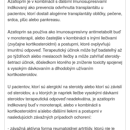
Azatioprin je v kombinácii s ďalšími imunosupresívami
indikovaný ako prevencia odvrhnutia transplantátu u
pacientov, ktorí dostali alogénne transplantáty obličky, pečene,
srdca, pľúc alebo pankreasu.
Azatioprin sa používa ako imunosupresívny antimetabolit buď
v monoterapii, alebo častejšie v kombinácii s inými liečivami
(zvyčajne kortikosteroidmi) a postupmi, ktoré ovplyvňujú
imunitnú odpoveď. Terapeutický účinok môže byť badateľný až
po týždňoch alebo mesiacoch liečby a môže zahŕňať steroidy-
šetriaci účinok, dôsledkom ktorého je zníženie toxicity spojenej
s vysokým dávkovaním a dlhodobým užívaním
kortikosteroidov.
U pacientov, ktorí sú alergickí na steroidy alebo ktorí sú závislí
od steroidov, a u ktorých je napriek liečbe vysokými dávkami
steroidov terapeutická odpoveď neadekvátna, je azatioprin
indikovaný buď v monoterapii, alebo v kombinácii s
kortikosteroidmi a/alebo ďalšími liekmi a postupmi v
nasledujúcich závažných prípadoch ochorení:
- závažná aktívna forma reumatoidnej artritídy, ktorú nie je