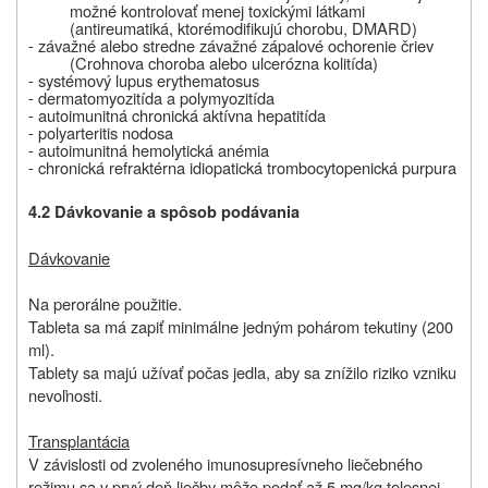
možné kontrolovať menej toxickými látkami
(antireumatiká, ktor
é
modifikujú chorobu, DMARD)
-
závažné alebo stredne závažné zápalové ochorenie čriev
(Crohnova choroba alebo ulcerózna kolitída)
-
systémový lupus erythematosus
-
dermatomyozitída a polymyozitída
-
autoimunitná chronická aktívna hepatitída
-
polyarteritis nodosa
-
autoimunitná hemolytická anémia
-
chronická refraktérna idiopatická trombocytopenická purpura
4.2 Dávkovanie a spôsob podávania
Dávkovanie
Na perorálne použitie.
Tableta sa má zapiť minimálne jedným pohárom tekutiny (200
ml).
Tablety sa majú užívať počas jedla, aby sa znížilo riziko vzniku
nevoľnosti.
Transplantácia
V závislosti od zvoleného imunosupresívneho liečebného
režimu sa v prvý deň liečby môže podať až 5 mg/kg telesnej