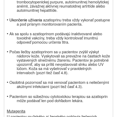
trombocytopenickej purpure, autoimunitnej hemolytickej
anémii, závažnej aktívnej reumatoidnej artritíde alebo
autoimunitnej hepatitíde.
•
Ukončenie užívania
azatioprinu treba vždy vykonať postupne
a pod prísnym monitorovaním pacienta.
•
Ak sa spolu s azatioprinom podávajú inaktivované alebo
toxoidné vakcíny, treba vždy kontrolovať imunitnú
odpoveď pomocou určenia titra.
•
Počas liečby azatioprinom sa u pacientov zvýšil výskyt
nádorov kože. Vyskytovali sa prevažne na častiach kože
vystavených slnečnému žiareniu. Pacientov je potrebné
upozorniť, aby sa príliš nevystavovali slnku alebo UV
lúčom. Koža sa má vyšetrovať v pravidelných
intervaloch (pozri tiež časť 4.8).
•
Osobitná pozornosť sa má venovať pacientom s neliečenými
akútnymi infekciami (pozri tiež časť
4.3).
•
Pacientom so súbežnou cytotoxickou terapiou sa azatioprin
môže podávať len pod dohľadom lekára.
Mutagenita
U pacientov mužského aj ženského pohlavia liečených