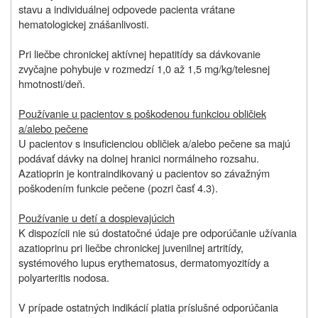
stavu a individuálnej odpovede pacienta vrátane
hematologickej znášanlivosti.
Pri liečbe chronickej aktívnej hepatitídy sa dávkovanie
zvyčajne pohybuje v rozmedzí 1,0 až 1,5 mg/kg/telesnej
hmotnosti/deň.
Používanie u pacientov s poškodenou funkciou obličiek
a/alebo pečene
U pacientov s insuficienciou obličiek a/alebo pečene sa majú
podávať dávky na dolnej hranici normálneho rozsahu.
Azatioprin je kontraindikovaný u pacientov so závažným
poškodením funkcie pečene (pozri časť 4.3).
Používanie u detí a dospievajúcich
K dispozícii nie sú dostatočné údaje pre odporúčanie užívania
azatioprinu pri liečbe chronickej juvenilnej artritídy,
systémového lupus erythematosus, dermatomyozitídy a
polyarteritis nodosa.
V prípade ostatných indikácií platia príslušné odporúčania