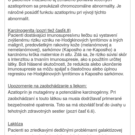
azatioprinom sa preukázali chromozomálne abnormality. Je
náročné posúdiť funkciu azatioprinu pri vývoji týchto
abnormalít.
Karcinogenita (pozri tiež časť
4.8)
Pacienti dostávajúci imunosupresívnu liečbu sú vystavení
zvýšenému riziku vzniku ne-Hodgkinových lymfómov a iných
malignít, predovšetkým rakoviny kože (melanómovej a
nemelanómovej), sarkómov (Kaposiho a ne-Kaposiho) a
karcinómu krčka maternice
in situ
. Zdá sa, že riziko súvisí skôr
s intenzitou a trvaním imunosupresie, ako s použitím určitej
látky. Boli hlásené skutočnosti, že redukcia alebo ukončenie
imunosupresie sa môžu spájať s čiastočnou alebo úplnou
regresiou ne-Hodgkinových lymfómov a Kaposiho sarkómov.
Upozornenie na zaobchádzanie s liekom:
Azatioprín je mutagénny a potenciálne karcinogénny. Pri
zaobchádzaní s touto látkou sa musia dodržiavať primerané
bezpečnostné opatrenia. Toto sa má obzvlášť brať do úvahy u
tehotných zdravotných sestier (pozri časť 6.6).
Laktóza
Pacienti so zriedkavými dedičnými problémami galaktózovej