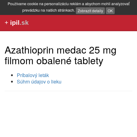
Používame cookie na personalizáciu reklám a abychom mohli analyzovať
prevádzku na našich stránkach.
Zobrazit detaily
OK
+
ipil
.sk
Azathioprin medac 25 mg
filmom obalené tablety
Príbalový leták
Súhrn údajov o lieku