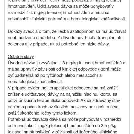
hmotnosti/deň. Udržiavacia dávka sa môže pohybovať v
rozmedzí 1‑4 mg/kg telesnej hmotnosti/deň a musí sa
prispôsobiť klinickým potrebám a hematologickej znášanlivosti.
Dôkazy svedčia o tom, že liečba azatioprinom sa má udržiavať
neobmedzene dlhú dobu. Z dôvodu odvrhnutia transplantátu
dokonca aj v prípade, ak sú potrebné len nízke dávky.
Ostatné stavy
Úvodná dávka je zvyčajne 1‑3 mg/kg telesnej hmotnosti/deň a
má sa upraviť v závislosti od klinickej odpovede (ktorá môže
byť badateľná až po týždňoch alebo mesiacoch) a
hematologickej znášanlivosti.
V prípade evidentnej terapeutickej odpovede sa má zvážiť
zníženie udržiavacej dávky na najnižšiu hladinu, ktorou sa
udrží príslušná terapeutická odpoveď. Ak sa zdravotný stav
pacienta počas troch až šiestich mesiacov nezlepší, má sa
zvážiť ukončenie liečby týmto liekom.
Potrebná udržiavacia dávka sa môže pohybovať v rozmedzí
od menej ako 1 mg/kg telesnej hmotnosti/deň do 3 mg/kg
telesnej hmotnosti/deň v závislosti od liečeného klinického