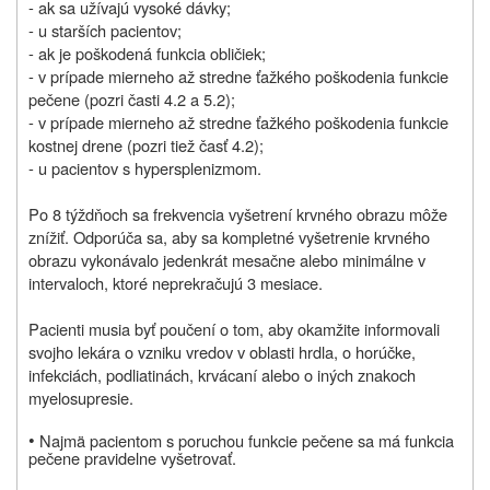
- ak sa užívajú vysoké dávky;
- u starších pacientov;
- ak je poškodená funkcia obličiek;
- v prípade mierneho až stredne ťažkého poškodenia funkcie
pečene (pozri časti 4.2 a 5.2);
- v prípade mierneho až stredne ťažkého poškodenia funkcie
kostnej drene (pozri tiež časť 4.2);
- u pacientov s hypersplenizmom.
Po 8 týždňoch sa frekvencia vyšetrení krvného obrazu môže
znížiť. Odporúča sa, aby sa kompletné vyšetrenie krvného
obrazu vykonávalo jedenkrát mesačne alebo minimálne v
intervaloch, ktoré neprekračujú 3 mesiace.
Pacienti musia byť poučení o tom, aby okamžite informovali
svojho lekára o vzniku vredov v oblasti hrdla, o horúčke,
infekciách, podliatinách, krvácaní alebo o iných znakoch
myelosupresie.
•
Najmä pacientom s poruchou funkcie pečene sa má funkcia
pečene pravidelne vyšetrovať.