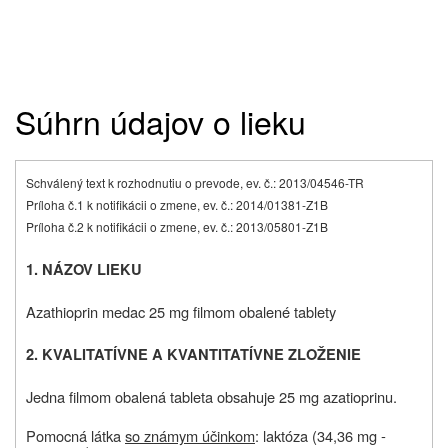
Súhrn údajov o lieku
Schválený text k rozhodnutiu o prevode, ev. č.: 2013/04546-TR
Príloha č.1 k notifikácii o zmene, ev. č.: 2014/01381-Z1B
Príloha č.2 k notifikácii o zmene, ev. č.: 2013/05801-Z1B
1. NÁZOV LIEKU
Azathioprin medac 25 mg filmom obalené tablety
2. KVALITATÍVNE A KVANTITATÍVNE ZLOŽENIE
Jedna filmom obalená tableta obsahuje 25 mg azatioprinu.
Pomocná látka
so známym účinkom
: laktóza (34,36 mg ‑