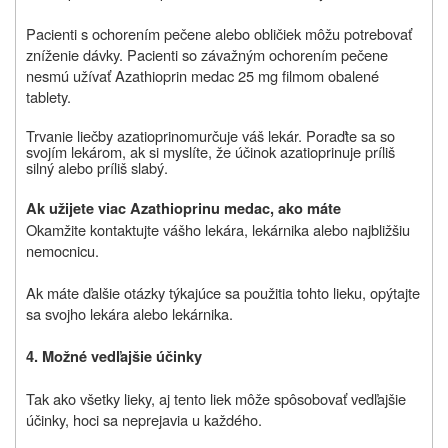
Pacienti s ochorením pečene alebo obličiek môžu potrebovať
zníženie dávky. Pacienti so závažným ochorením pečene
nesmú užívať Azathioprin medac 25 mg filmom obalené
tablety.
Trvanie liečby
azatioprinom
určuje váš lekár. Poraďte sa so
svojím lekárom, ak si myslíte, že účinok
azatioprinu
je príliš
silný alebo príliš slabý.
Ak užijete viac Azathioprinu medac, ako máte
Okamžite kontaktujte vášho lekára, lekárnika alebo najbližšiu
nemocnicu.
Ak máte ďalšie otázky týkajúce sa použitia tohto lieku, opýtajte
sa svojho lekára alebo lekárnika.
4. Možné vedľajšie účinky
Tak ako všetky lieky, aj tento liek môže spôsobovať vedľajšie
účinky, hoci sa neprejavia u každého.