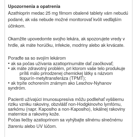
Upozornenia a opatrenia
Azathioprin medac 25 mg filmom obalené tablety vám nebudú
podané, ak vás nebude možné monitorovať kvôli vedľajším
účinkom.
Okamžite upovedomte svojho lekára, ak spozorujete vredy v
hrdle, ak máte horúčku, infekcie, modriny alebo ak krvácate.
Poraďte sa so svojím lekárom
•
ak sa počas užívania
azatioprinu
máte dať zaočkovať;
•
ak máte zdravotný problém, pri ktorom vaše telo produkuje
príliš málo prirodzenej chemickej látky s názvom
tiopurín-metyltransferáza (TPMT);
•
ak trpíte ochorením známym ako Leschov-Nyhanov
syndróm.
Pacienti užívajúci imunosupresíva môžu podliehať vyššiemu
riziku vzniku rakoviny, obzvlášť non-Hodgkinovho lymfómu,
sarkómu (napr.
Kaposiho a non-Kaposiho), lokálnej rakoviny
maternice a rakoviny kože.
Počas liečby azatioprinom sa vyhýbajte silnému slnečnému
žiareniu alebo UV lúčom.