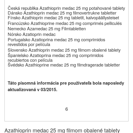
Č
eská republika
Azathioprin medac 25 mg
potahované tablety
Dánsko
Azathioprin medac 25 mg filmovertrukne tabletter
Fínsko
Azathioprin medac 25 mg tabletit, kalvopäällysteiset
Francúzsko Azathioprine medac 25 mg comprimés pelliculés
Nemecko
Azamedac 25 mg Filmtabletten
Nórsko Azatioprin medac
Portugalsko
Azatioprina medac 25 mg comprimidos
revestidos por película
Slovensko Azathioprin medac 25 mg filmom obalené tablety
Š
panielsko Azatioprina medac 25 mg comprimidos
recubiertos con película
Š
védsko
Azathioprine medac 25 mg filmdragerade tabletter
Táto písomná informácia pre používateľa bola naposledy
aktualizovaná v 03/2015.
6
Azathioprin medac 25 mg filmom obalené tablety