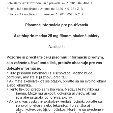
Schválený text k rozhodnutiu o prevode, ev. č.: 2013/04546-TR
Príloha č.2 k notifikácii o zmene, ev. č.: 2014/01381-Z1B
Príloha č.3 k notifikácii o zmene, ev. č.: 2013/05801-Z1B
Písomná informácia pre používateľa
Azathioprin medac 25 mg filmom obalené tablety
Azatioprin
Pozorne si prečítajte celú písomnú informáciu predtým,
ako začnete užívať tento liek, pretože obsahuje pre vás
dôležité informácie.
•
Túto písomnú informáciu si uschovajte. Možno bude
potrebné, aby ste si ju znovu prečítali.
•
Ak máte akékoľvek ďalšie otázky, obráťte sa na svojho lekára
alebo lekárnika.
•
Tento liek bol predpísaný iba vám. Nedávajte ho nikomu
inému. Môže mu uškodiť, dokonca aj vtedy, ak má
rovnaké príznaky ochorenia ako vy.
•
Ak sa u vás vyskytne akýkoľvek vedľajší účinok, obráťte sa
na svojho lekára alebo lekárnika. To sa týka aj
akýchkoľvek vedľajších účinkov, ktoré nie sú uvedené v