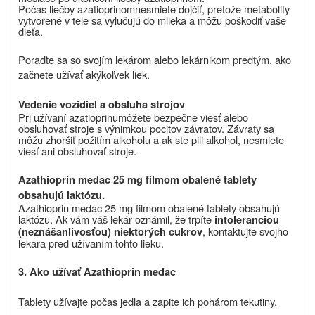
Počas liečby
azatioprinom
nesmiete dojčiť, pretože metabolity
vytvorené v tele sa vylučujú do mlieka a môžu poškodiť vaše
dieťa.
Poraďte sa so svojím lekárom alebo lekárnikom predtým, ako
začnete užívať akýkoľvek liek.
Vedenie vozidiel a obsluha strojov
Pri užívaní
azatioprinu
môžete bezpečne viesť alebo
obsluhovať stroje s výnimkou pocitov závratov. Závraty sa
môžu zhoršiť požitím alkoholu a ak ste pili alkohol, nesmiete
viesť ani obsluhovať stroje.
Azathioprin medac 25 mg filmom obalené tablety
obsahujú laktózu.
Azathioprin medac 25 mg filmom obalené tablety obsahujú
laktózu.
Ak vám váš lekár oznámil, že trpíte
intoleranciou
, kontaktujte svojho
(neznášanlivosťou) niektorých cukrov
lekára pred užívaním tohto lieku.
3. Ako užívať Azathioprin medac
Tablety užívajte počas jedla a zapite ich pohárom tekutiny.