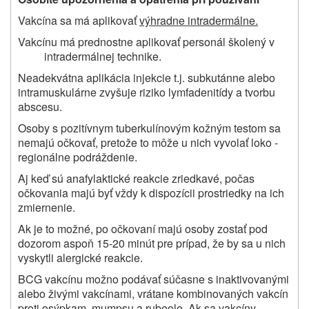
Vakcína sa má aplikovať
výhradne intradermálne.
Vakcínu má prednostne aplikovať personál školený v
intradermálnej technike.
Neadekvátna aplikácia injekcie t.j. subkutánne alebo
intramuskulárne zvyšuje riziko lymfadenitídy a tvorbu
abscesu.
Osoby s pozitívnym tuberkulínovým kožným testom sa
nemajú očkovať, pretože to môže u nich vyvolať loko -
regionálne podráždenie.
Aj keď sú anafylaktické reakcie zriedkavé, počas
očkovania majú byť vždy k dispozícii prostriedky na ich
zmiernenie.
Ak je to možné, po očkovaní majú osoby zostať pod
dozorom aspoň 15-20 minút pre prípad, že by sa u nich
vyskytli alergické reakcie.
BCG vakcínu možno podávať súčasne s inaktivovanými
alebo živými vakcínami, vrátane kombinovaných vakcín
proti osýpkam, mumpsu a rubeole. Ak sa vakcíny