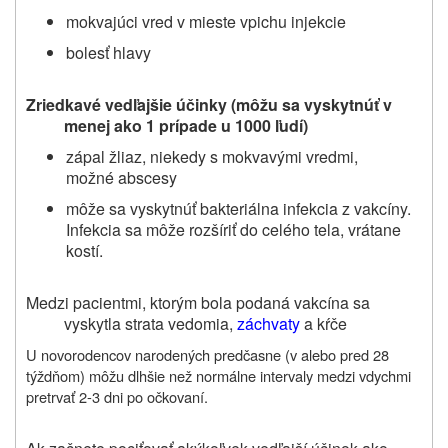
mokvajúci vred v mieste vpichu injekcie
bolesť hlavy
Zriedkavé vedľajšie účinky (môžu sa vyskytnúť v
menej ako 1 prípade u 1000 ľudí)
zápal žliaz, niekedy s mokvavými vredmi,
možné abscesy
môže sa vyskytnúť bakteriálna infekcia z vakcíny.
Infekcia sa môže rozšíriť do celého tela, vrátane
kostí.
Medzi pacientmi, ktorým bola podaná vakcína sa
vyskytla strata vedomia,
záchvaty
a kŕče
U novorodencov narodených predčasne (v alebo pred 28
týždňom) môžu dlhšie než normálne intervaly medzi vdychmi
pretrvať 2-3 dni po očkovaní.