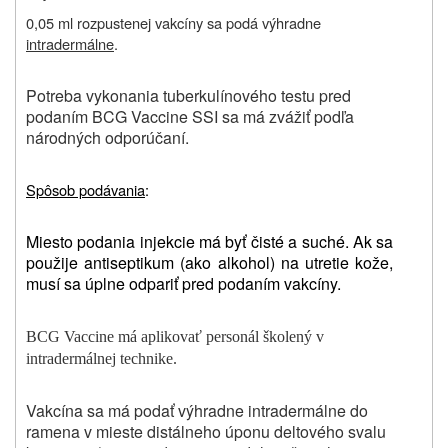
0,05 ml rozpustenej vakcíny sa podá výhradne
intradermálne
.
Potreba vykonania tuberkulínového testu pred
podaním BCG Vaccine SSI sa má zvážiť podľa
národných odporúčaní.
Spôsob podávania
:
Miesto podania injekcie má byť čisté a suché. Ak sa
použije antiseptikum (ako alkohol) na utretie kože,
musí sa úplne odpariť pred podaním vakcíny.
BCG Vaccine má aplikovať personál školený v
intradermálnej technike.
Vakcína sa má podať výhradne intradermálne do
ramena v mieste distálneho úponu deltového svalu