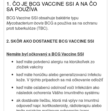
1. ČO JE BCG VACCINE SSI A NA ČO
SA POUŽÍVA
BCG Vaccine SSI obsahuje
baktérie typu
Mycobacterium bovis
BCG a používa sa na ochranu
proti tuberkulóze (TBC).
2. SKÔR AKO DOSTANETE BCG VACCINE SSI
Nemáte byť očkovaný s BCG Vaccine SSI
keď máte potvdenú alergiu na ktorúkoľvek zo
zložiek vakcíny
keď
máte horúčku alebo generalizovanú infekciu
kože. V týchto prípadoch sa má očkovanie odložiť
keď máte oslabenú odolnosť voči infekciám ako
následok ochorenia Vášho imunitného systému
ak dostávate liečbu, ktorá má vplyv na imunitnú
odpoveď napr. kortikosteroidy, rádioterapiu alebo
trpíte nejakým malígnym ochorením (napr.