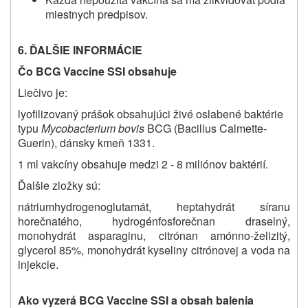
miestnych predpisov.
6. ĎALŠIE INFORMÁCIE
Čo BCG Vaccine SSI obsahuje
Liečivo je:
lyofilizovaný prášok obsahujúci živé oslabené baktérie
typu
Mycobacterium bovis
BCG (Bacillus Calmette-
Guerin), dánsky kmeň 1331.
1 ml vakcíny obsahuje medzi 2 - 8 miliónov baktérií.
Ďalšie zložky sú:
nátriumhydrogenoglutamát, heptahydrát síranu
horečnatého, hydrogénfosforečnan draselný,
monohydrát asparaginu, citrónan amónno-želizitý,
glycerol 85%, monohydrát kyseliny citrónovej a voda na
injekcie.
Ako vyzerá BCG Vaccine SSI a obsah balenia