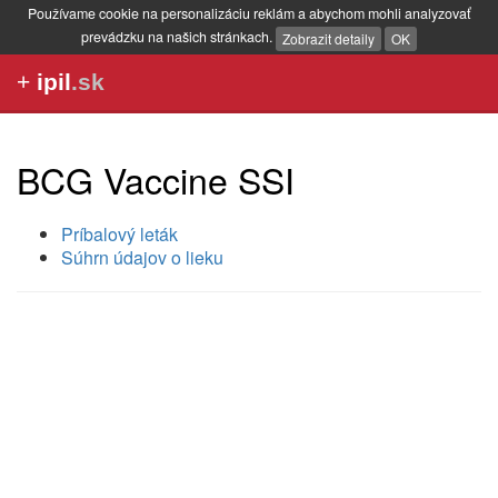
Používame cookie na personalizáciu reklám a abychom mohli analyzovať
prevádzku na našich stránkach.
Zobrazit detaily
OK
+
ipil
.sk
BCG Vaccine SSI
Príbalový leták
Súhrn údajov o lieku