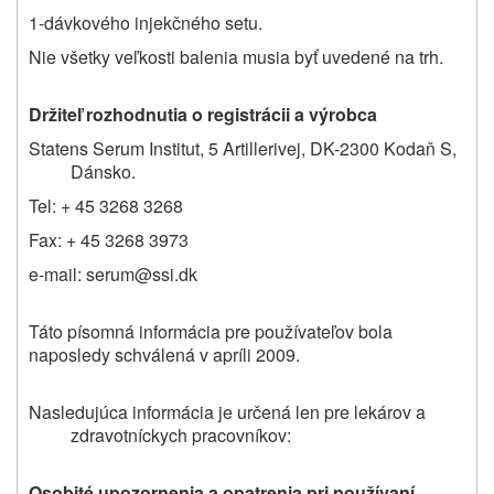
1-dávkového injekčného setu.
Nie všetky veľkosti balenia musia byť uvedené na trh.
Držiteľ rozhodnutia o registrácii a výrobca
Statens Serum Institut, 5 Artillerivej, DK-2300 Kodaň S,
Dánsko.
Tel: + 45 3268 3268
Fax: + 45 3268 3973
e-mail: serum@ssi.dk
Táto písomná informácia pre používateľov bola
naposledy schválená v apríli 2009.
Nasledujúca informácia je určená len pre lekárov a
zdravotníckych pracovníkov:
Osobité upozornenia a opatrenia pri používaní