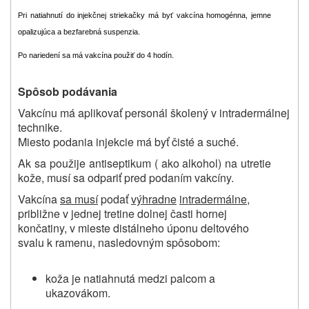
Pri natiahnutí do injekčnej striekačky má byť vakcína homogénna, jemne
opalizujúca a bezfarebná suspenzia.
Po nariedení sa má vakcína použiť do 4 hodín.
Spôsob podávania
Vakcínu má aplikovať personál školený v intradermálnej
technike.
Miesto podania injekcie má byť čisté a suché.
Ak sa použije antiseptikum ( ako alkohol) na utretie
kože, musí sa odpariť pred podaním vakcíny.
Vakcína
sa musí
podať
výhradne
intradermálne
,
približne v jednej tretine dolnej časti hornej
končatiny, v mieste distálneho úponu deltového
svalu k ramenu, nasledovným spôsobom:
koža je natiahnutá medzi palcom a
ukazovákom.