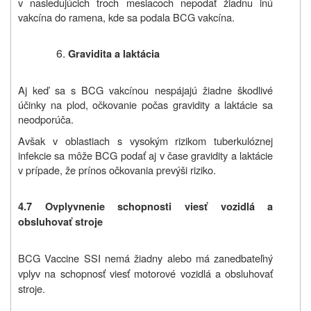
v nasledujúcich troch mesiacoch nepodať žiadnu inú
vakcína do ramena, kde sa podala BCG vakcína.
Gravidita a laktácia
Aj keď sa s BCG vakcínou nespájajú žiadne škodlivé
účinky na plod, očkovanie počas gravidity a laktácie sa
neodporúča.
Avšak v oblastiach s vysokým rizikom tuberkulóznej
infekcie sa môže BCG podať aj v čase gravidity a laktácie
v prípade, že prínos očkovania prevýši riziko.
4.7 Ovplyvnenie schopnosti viesť vozidlá a
obsluhovať stroje
BCG Vaccine SSI nemá žiadny alebo má zanedbateľný
vplyv na schopnosť viesť motorové vozidlá a obsluhovať
stroje.