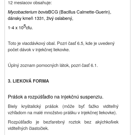
12 mesiacov obsahuje:
Mycobacterium bovis
BCG (Bacillus Calmette-Guerin),
dánsky kmeň 1331, živý oslabený,
5
1-4 x 10
cfu.
Toto je viacdávkový obal. Pozri časť 6.5, kde je uvedený
počet dávok v injekčnej liekovke.
Úplný zoznam pomocných látok, pozri časť 6.1.
3. LIEKOVÁ FORMA
Prášok a rozpúšťadlo na injekčnú suspenziu.
Biely kryštalický prášok (môže byť ťažko viditeľný
vzhľadom na malé množstvo prášku v injekčnej liekovke).
Rozpúšťadlo je bezfarebný roztok bez akýchkoľvek
viditeľných čiastočiek.