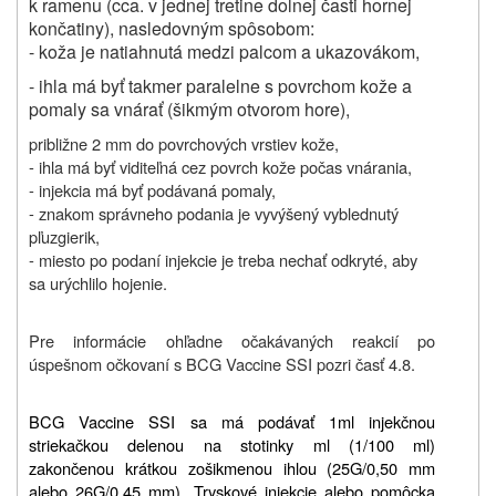
k ramenu (cca. v jednej tretine dolnej časti hornej
končatiny), nasledovným spôsobom:
- koža je natiahnutá medzi palcom a ukazovákom,
- ihla má byť takmer paralelne s povrchom kože a
pomaly sa vnárať (šikmým otvorom hore),
približne 2 mm do povrchových vrstiev kože,
- ihla má byť viditeľná cez povrch kože počas vnárania,
- injekcia má byť podávaná pomaly,
- znakom správneho podania je vyvýšený vyblednutý
pľuzgierik,
- miesto po podaní injekcie je treba nechať odkryté, aby
sa urýchlilo hojenie.
Pre informácie ohľadne očakávaných reakcií po
úspešnom očkovaní s BCG Vaccine SSI pozri časť 4.8.
BCG Vaccine SSI sa má podávať 1ml injekčnou
striekačkou delenou na stotinky ml (1/100 ml)
zakončenou krátkou zošikmenou ihlou (25G/0,50 mm
alebo 26G/0,45 mm). Tryskové injekcie alebo pomôcka