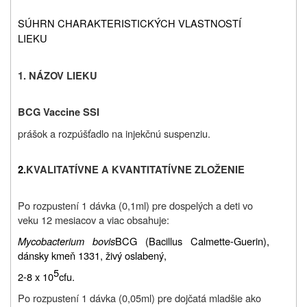
SÚHRN CHARAKTERISTICKÝCH VLASTNOSTÍ
LIEKU
1. NÁZOV LIEKU
BCG Vaccine SSI
prášok a rozpúšťadlo na injekčnú suspenziu.
2.
KVALITATÍVNE A KVANTITATÍVNE ZLOŽENIE
Po rozpustení 1 dávka (0,1ml) pre dospelých a deti vo
veku 12 mesiacov a viac obsahuje:
Mycobacterium bovis
BCG (Bacillus Calmette-Guerin),
dánsky kmeň 1331, živý oslabený,
5
2-8 x 10
cfu.
Po rozpustení 1 dávka (0,05ml) pre dojčatá mladšie ako