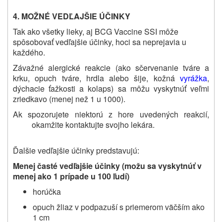
4. MOŽNÉ VEDĽAJŠIE ÚČINKY
Tak ako všetky lieky, aj BCG Vaccine SSI môže
spôsobovať vedľajšie účinky, hoci sa neprejavia u
každého.
Závažné alergické reakcie (ako
sčervenanie tváre a
krku, opuch tváre, hrdla alebo šije, kožná
vyrážka
,
dýchacie ťažkosti a kolaps) sa môžu vyskytnúť veľmi
zriedkavo (menej než 1 u 1000).
Ak spozorujete niektorú z hore uvedených reakcií,
okamžite kontaktujte svojho lekára.
Ďalšie vedľajšie účinky predstavujú:
Menej časté vedľajšie účinky (možu sa vyskytnúť v
menej ako 1 prípade u 100 ľudí)
horúčka
opuch žliaz v podpazuší s priemerom väčším ako
1 cm