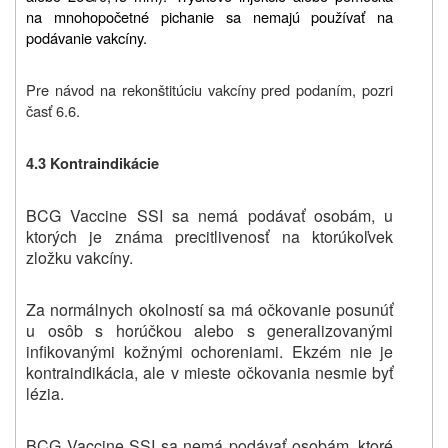
na mnohopočetné pichanie sa nemajú používať na
podávanie vakcíny.
Pre návod na rekonštitúciu vakcíny pred podaním, pozri
časť 6.6.
4.3 Kontraindikácie
BCG Vaccine SSI sa nemá podávať osobám, u
ktorých je známa precitlivenosť na ktorúkoľvek
zložku vakcíny.
Za normálnych okolností sa má očkovanie posunúť
u osôb s horúčkou alebo s generalizovanými
infikovanými kožnými ochoreniami. Ekzém nie je
kontraindikácia, ale v mieste očkovania nesmie byť
lézia.
BCG Vaccine SSI sa nemá podávať osobám, ktoré