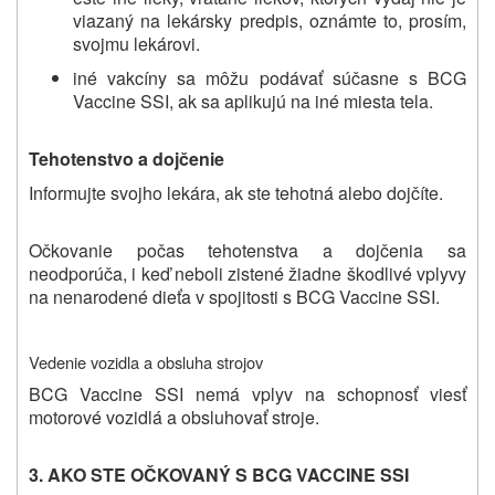
viazaný na lekársky predpis, oznámte to, prosím,
svojmu lekárovi.
i
né vakcíny sa môžu podávať súčasne s BCG
Vaccine SSI, ak sa aplikujú na iné miesta tela.
Tehotenstvo a dojčenie
Informujte svojho lekára, ak ste tehotná alebo dojčíte.
Očkovanie počas tehotenstva a dojčenia sa
neodporúča, i keď neboli zistené žiadne škodlivé vplyvy
na nenarodené dieťa v spojitosti s BCG Vaccine SSI.
Vedenie vozidla a obsluha strojov
BCG Vaccine SSI nemá vplyv na schopnosť viesť
motorové vozidlá a obsluhovať stroje.
3. AKO STE OČKOVANÝ S BCG VACCINE SSI