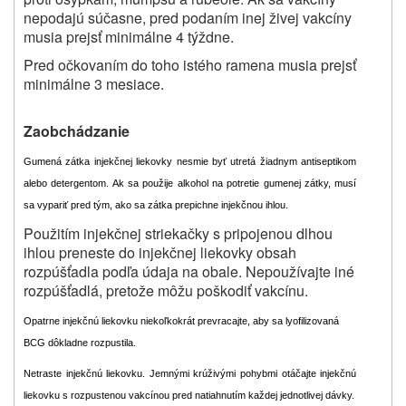
nepodajú súčasne, pred podaním inej živej vakcíny
musia prejsť minimálne 4 týždne.
Pred očkovaním do toho istého ramena musia prejsť
minimálne 3 mesiace.
Zaobchádzanie
Gumená zátka injekčnej liekovky nesmie byť utretá žiadnym antiseptikom
alebo detergentom. Ak sa použije alkohol na potretie gumenej zátky, musí
sa vypariť pred tým, ako sa zátka prepichne injekčnou ihlou.
Použitím injekčnej striekačky s pripojenou dlhou
ihlou preneste do injekčnej liekovky obsah
rozpúšťadla podľa údaja na obale. Nepoužívajte iné
rozpúšťadlá, pretože môžu poškodiť vakcínu.
Opatrne injekčnú liekovku niekoľkokrát prevracajte, aby sa lyofilizovaná
BCG dôkladne rozpustila.
Netraste injekčnú liekovku. Jemnými krúživými pohybmi otáčajte injekčnú
liekovku s rozpustenou vakcínou pred natiahnutím každej jednotlivej dávky.