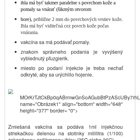
ihla má byť takmer paralelne s povrchom kože a
pomaly sa vnárať (šikmým otvorom
hore),
približne 2 mm do povrchových vrstiev kože.
Ihla má byť viditeľná cez povrch kože počas
vnárania.
vakcína sa má podávať pomaly.
znakom správneho podania je vyvýšený
vyblednutý pľuzgierik.
miesto po podaní injekcie je treba nechať
odkryté, aby sa urýchlilo hojenie.
MOrKrTJtCkBp0qABrmwGnSoAGubBtPzAScUBy7rhL
name="Obrázek1" align="bottom" width="648"
height="377" border= "0">
Zmiešaná vakcína sa podáva 1ml injekčnou
striekačkou delenou na stotinky mililitra (1/100)
zakončenou zošikmenou ihlou (25G alebo 26G).