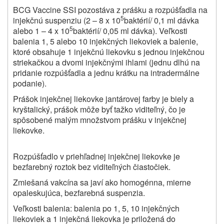
BCG Vaccine SSI pozostáva z prášku a rozpúšťadla na
5
injekčnú suspenziu (2 – 8 x 10
baktérií/ 0,1 ml dávka
5
alebo 1 – 4 x 10
baktérií/ 0,05 ml dávka). Veľkosti
balenia 1, 5 alebo 10 injekčných liekoviek a balenie,
ktoré obsahuje 1 injekčnú liekovku s jednou injekčnou
striekačkou a dvomi injekčnými ihlami (jednu dlhú na
pridanie rozpúšťadla a jednu krátku na intradermálne
podanie).
Prášok injekčnej liekovke jantárovej farby je biely a
kryštalický, prášok môže byť tažko viditeľný, čo je
spôsobené malým množstvom prášku v injekčnej
liekovke.
Rozpúšťadlo v priehľadnej injekčnej liekovke je
bezfarebný roztok bez viditeľných čiastočiek.
Zmiešaná vakcína sa javí ako homogénna, mierne
opaleskujúca, bezfarebná suspenzia.
Veľkosti balenia: balenia po
1, 5, 10 injekčných
liekoviek a 1 injekčná liekovka je priložená do