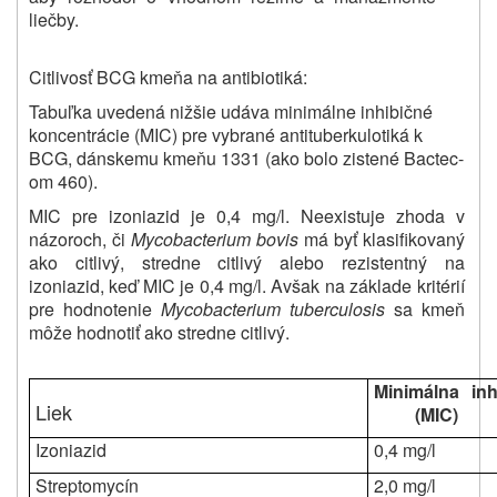
liečby.
Citlivosť BCG kmeňa na antibiotiká:
Tabuľka uvedená nižšie udáva minimálne inhibičné
koncentrácie (MIC) pre vybrané antituberkulotiká k
BCG, dánskemu kmeňu 1331 (ako bolo zistené Bactec-
om 460).
MIC pre izoniazid je 0,4 mg/l. Neexistuje zhoda v
názoroch, či
Mycobacterium bovis
má byť klasifikovaný
ako citlivý, stredne citlivý alebo rezistentný na
izoniazid, keď MIC je 0,4 mg/l. Avšak na základe kritérií
pre hodnotenie
Mycobacterium tuberculosis
sa kmeň
môže hodnotiť ako stredne citlivý.
Minimálna inh
Liek
(MIC)
Izoniazid
0,4 mg/l
Streptomycín
2,0 mg/l