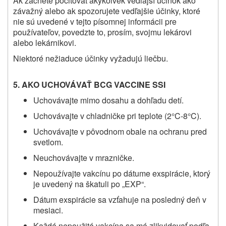
Ak začnete pociťovať akýkoľvek vedľajší účinok ako
závažný alebo ak spozorujete vedľajšie účinky, ktoré
nie sú uvedené v tejto písomnej informácii pre
používateľov
, povedzte to, prosím, svojmu
lekárovi
alebo lekárnikovi
.
Niektoré nežiaduce účinky vyžadujú liečbu.
5. AKO UCHOVÁVAŤ BCG VACCINE SSI
Uchovávajte mimo dosahu a dohľadu detí.
Uchovávajte v chladničke pri teplote (2°C-8°C).
Uchovávajte v pôvodnom obale na ochranu pred
svetlom.
Neuchovávajte v mrazničke.
Nepoužívajte vakcínu po dátume exspirácie, ktorý
je uvedený na škatuli po „EXP“.
Dátum exspirácie sa vzťahuje na posledný deň v
mesiaci.
Každá nepoužitá vakcína sa má zlikvidovať podľa