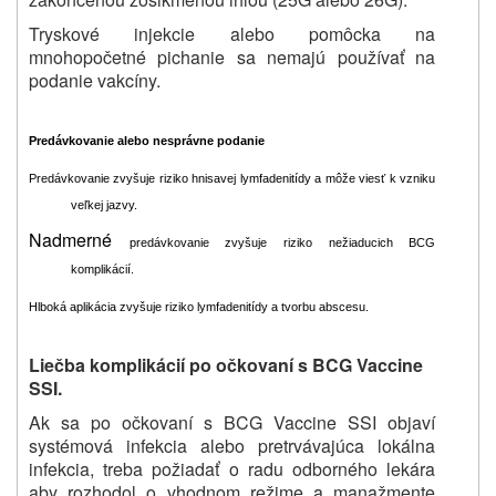
Tryskové injekcie alebo pomôcka na
mnohopočetné pichanie sa nemajú používať na
podanie vakcíny.
Predávkovanie alebo nesprávne podanie
Predávkovanie zvyšuje riziko hnisavej lymfadenitídy a môže viesť k vzniku
veľkej jazvy.
Nadmerné
predávkovanie zvyšuje riziko nežiaducich BCG
komplikácií.
Hlboká aplikácia zvyšuje riziko lymfadenitídy a tvorbu abscesu.
Liečba komplikácií po očkovaní s BCG Vaccine
SSI.
Ak sa po očkovaní s BCG Vaccine SSI objaví
systémová infekcia alebo pretrvávajúca lokálna
infekcia, treba požiadať o radu odborného lekára
aby rozhodol o vhodnom režime a manažmente