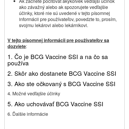
Ak začnete pociťovať akýkoľvek vedľajší účinok
ako závažný alebo ak spozorujete vedľajšie
účinky, ktoré nie sú uvedené v tejto písomnej
informácii pre používateľov, povedzte to, prosím,
svojmu
lekárovi alebo lekárnikovi
.
V tejto písomnej informácii pre používateľov sa
dozviete
:
1. Čo je BCG Vaccine SSI a na čo sa
používa
2. Skôr ako dostanete BCG Vaccine SSI
3. Ako ste očkovaný s BCG Vaccine SSI
4. Možné vedľajšie účinky
5. Ako uchovávať BCG Vaccine SSI
6. Ďalšie informácie