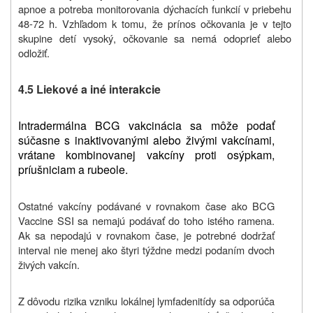
apnoe a potreba monitorovania dýchacích funkcií v priebehu
48-72 h. Vzhľadom k tomu, že prínos očkovania je v tejto
skupine detí vysoký, očkovanie sa nemá odoprieť alebo
odložiť.
4.5 Liekové a iné interakcie
Intradermálna BCG vakcinácia sa môže podať
súčasne s inaktivovanými alebo živými vakcínami,
vrátane kombinovanej vakcíny proti osýpkam,
príušniciam a rubeole.
Ostatné vakcíny podávané v rovnakom čase ako BCG
Vaccine SSI sa nemajú podávať do toho istého ramena.
Ak sa nepodajú v rovnakom čase, je potrebné dodržať
interval nie menej ako štyri týždne medzi podaním dvoch
živých vakcín.
Z dôvodu rizika vzniku lokálnej lymfadenitídy sa odporúča