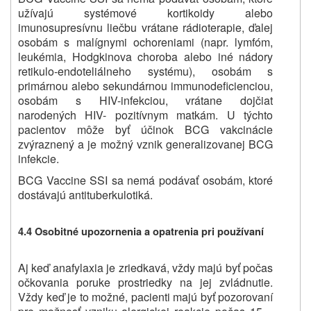
užívajú systémové kortikoidy alebo
imunosupresívnu liečbu vrátane rádioterapie, ďalej
osobám s malígnymi ochoreniami (napr. lymfóm,
leukémia, Hodgkinova choroba alebo iné nádory
retikulo-endoteliálneho systému), osobám s
primárnou alebo sekundárnou immunodeficienciou,
osobám s HIV-infekciou, vrátane dojčiat
narodených HIV- pozitívnym matkám. U týchto
pacientov môže byť účinok BCG vakcinácie
zvýraznený a je možný vznik generalizovanej BCG
infekcie.
BCG Vaccine SSI sa nemá podávať osobám, ktoré
dostávajú antituberkulotiká.
4.4 Osobitné upozornenia a opatrenia pri používaní
Aj keď anafylaxia je zriedkavá, vždy majú byť počas
očkovania poruke prostriedky na jej zvládnutie.
Vždy keď je to možné, pacienti majú byť pozorovaní