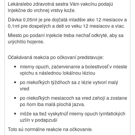
Lekár
alebo zdravotná sestra Vám vakcínu podajú
injekčne do vrchnej vrstvy kože.
Dávka 0,05ml je pre dojčatá mladšie ako 12 mesiacov a
0,1ml pre dospelých a deti vo veku 12 mesiacov a viac.
Miesto po podaní injekcie treba nechať odkryté, aby sa
urýchlilo hojenie.
Očakávaná reakcia po očkovaní predstavuje:
mierny opuch, začervenanie a bolestivosť v mieste
vpichu s následnou lokálnou léziou
po niekoľkých týždňoch sa z lézie vytvorí malý
vred
po niekoľkých mesiacoch sa vred zahojí a zostane
po ňom iba malá plochá jazva.
môže sa tiež vyskytnúť mierny opuch lymfatických
uzlín v podapzuší
Toto sú normálne reakcie na očkovanie.