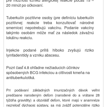
pre možnosť vzniku alergickej reakcie počas 15 –
20 minút po očkovaní.
Tuberkulín pozitívne osoby (pre definíciu tuberkulín
pozitívnej reakcie treba konzultovať národné
smernice) nepotrebujú vakcínu. Podanie vakcíny
takýmto osobám môže mať za následok závažnú
lokálnu reakciu.
Injekcie podané príliš hlboko zvyšujú riziko
lymfadenitídy a vzniku abscesu.
Pozri časť 4.8 ohľadne nežiaducich účinkov
spôsobených BCG infekciou a citlivosti kmeňa na
antituberkulotíká.
Pri podávaní základných imunizačných dávok veľmi
predčasne narodeným deťom (narodené do a vrátane 28
týždňa gravidity) a obzvlášť deťom, ktoré majú v anamnéze
nezrelosť dýchacej sústavy, sa má zvážiť potenciálne riziko