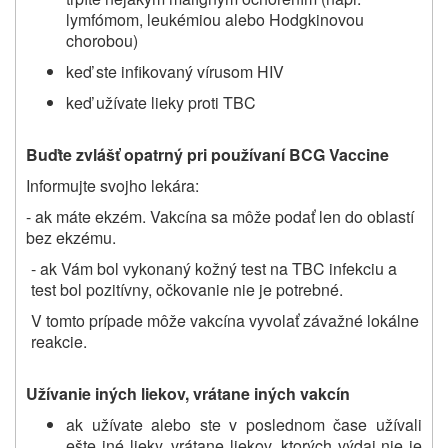
lymfómom, leukémiou alebo Hodgkinovou
chorobou)
keď ste infikovaný vírusom HIV
keď užívate lieky proti TBC
Buďte zvlášť opatrný pri používaní BCG Vaccine
Informujte svojho lekára:
- ak
máte ekzém. Vakcína sa môže podať len do oblastí
bez ekzému.
- ak Vám bol vykonaný kožný test na TBC infekciu a
test bol pozitívny, očkovanie nie je potrebné.
V tomto prípade môže vakcína vyvolať závažné lokálne
reakcie.
Užívanie iných liekov, vrátane iných vakcín
ak užívate alebo ste v poslednom čase užívali
ešte iné
lieky,
vrátane liekov, ktorých výdaj nie je