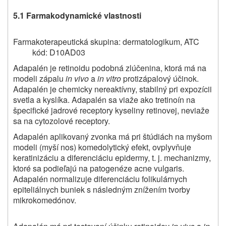
5.1 Farmakodynamické vlastnosti
Farmakoterapeutická skupina: dermatologikum, ATC
kód:
D10AD03
Adapalén je retinoidu podobná zlúčenina, ktorá má na
modeli zápalu
in vivo
a
in vitro
protizápalový účinok.
Adapalén je chemicky nereaktívny, stabilný pri expozícii
svetla a kyslíka. Adapalén sa viaže ako tretinoín na
špecifické jadrové receptory kyseliny retinovej, neviaže
sa na cytozolové receptory.
Adapalén aplikovaný zvonka má pri štúdiách na myšom
modeli (myší nos) komedolytický efekt, ovplyvňuje
keratinizáciu a diferenciáciu epidermy, t. j. mechanizmy,
ktoré sa podieľajú na patogenéze acne vulgaris.
Adapalén normalizuje diferenciáciu folikulárnych
epiteliálnych buniek s následným znížením tvorby
mikrokomedónov.