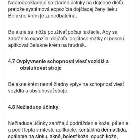
Nepredpokladajú sa žiadne účinky na dojčené dieťa,
pretože systémová expozícia dojčiacej ženy lieku
Belakne
krém je zanedbateľná.
Belakne
sa môže používať počas laktácie. Aby sa
zabránilo expozícii dojčaťa, dojčiace matky si nesmú
aplikovať
Belakne
krém na hrudník.
4.7 Ovplyvnenie schopnosti viesť vozidlá a
obsluhovať stroje
Belakne
krém
nemá žiadny vplyv na schopnosť viesť
vozidlá a obsluhovať stroje.
4.8 Nežiaduce účinky
Nežiaduce účinky zahŕňajú podráždenie kože, pálenie
a pocit tepla v mieste aplikácie,
kontaktná dermatitída,
spálenie na slnku, akné, bolesť kože, opuch kože,