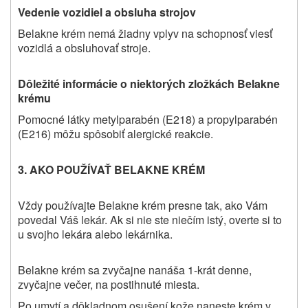
Vedenie vozidiel a obsluha strojov
Belakne
krém
nemá žiadny vplyv na schopnosť viesť
vozidlá a obsluhovať stroje.
Dôležité informácie o niektorých zložkách Belakne
krému
Pomocné látky metylparabén (E218) a propylparabén
(E216) môžu spôsobiť alergické reakcie.
3. AKO POUŽÍVAŤ BELAKNE KRÉM
Vždy
po
užívajte
Belakne
krém presne tak, ako Vám
povedal Váš lekár. Ak si nie ste niečím istý, overte si to
u svojho lekára alebo lekárnika.
Belakne
krém sa zvyčajne nanáša 1-krát denne,
zvyčajne večer, na postihnuté miesta.
Po umytí a dôkladnom osušení kože naneste krém v