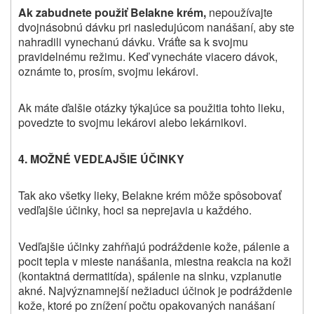
Ak zabudnete použiť Belakne krém,
nepoužívajte
dvojnásobnú dávku pri nasledujúcom nanášaní, aby ste
nahradili vynechanú dávku. Vráťte sa k svojmu
pravidelnému režimu. Keď vynecháte viacero dávok,
oznámte to, prosím, svojmu lekárovi.
Ak máte ďalšie otázky týkajúce sa použitia tohto lieku,
povedzte to svojmu lekárovi alebo lekárnikovi.
4. MOŽNÉ VEDĽAJŠIE ÚČINKY
Tak ako všetky lieky, Belakne krém môže spôsobovať
vedľajšie účinky, hoci sa neprejavia u každého.
Vedľajšie účinky zahŕňajú podráždenie kože, pálenie a
pocit tepla v mieste nanášania, miestna reakcia na koži
(kontaktná dermatitída), spálenie na slnku, vzplanutie
akné. Najvýznamnejší nežiaduci účinok je podráždenie
kože, ktoré po znížení počtu opakovaných nanášaní