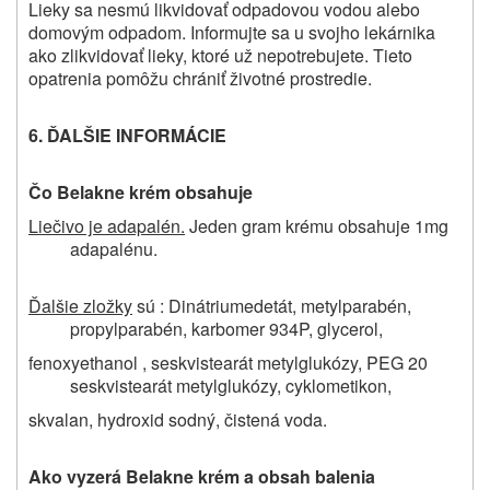
Lieky sa nesmú likvidovať odpadovou vodou alebo
domovým odpadom. Informujte sa u svojho lekárnika
ako zlikvidovať lieky, ktoré už nepotrebujete. Tieto
opatrenia pomôžu chrániť životné prostredie.
6. ĎALŠIE INFORMÁCIE
Čo
Belakne krém
obsahuje
Liečivo je adapalén.
Jeden gram krému obsahuje 1mg
adapalénu.
Ďalšie zložky
sú : Dinátriumedetát, metylparabén,
propylparabén, karbomer 934P, glycerol,
fenoxyethanol , seskvistearát metylglukózy, PEG 20
seskvistearát metylglukózy, cyklometikon,
skvalan, hydroxid sodný, čistená voda.
Ako vyzerá Belakne krém a obsah balenia