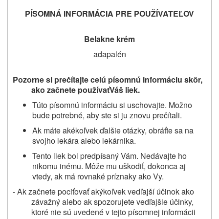
PÍSOMNÁ INFORMÁCIA PRE POUŽÍVATEĽOV
Belakne krém
adapalén
Pozorne si prečítajte celú písomnú informáciu skôr,
ako začnete používať
Váš liek.
Túto písomnú informáciu si uschovajte. Možno
bude potrebné, aby ste si ju znovu prečítali.
Ak máte akékoľvek ďalšie otázky, obráťte sa na
svojho lekára alebo lekárnika.
Tento liek bol predpísaný Vám. Nedávajte ho
nikomu inému. Môže mu uškodiť, dokonca aj
vtedy, ak má rovnaké príznaky ako Vy.
- Ak začnete pociťovať akýkoľvek vedľajší účinok ako
závažný alebo ak spozorujete vedľajšie účinky,
ktoré nie sú uvedené v tejto písomnej informácii