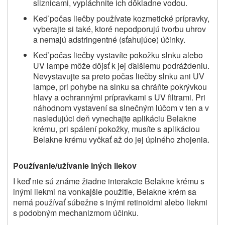
sliznicami, vypláchnite ich dôkladne vodou.
Keď počas liečby používate kozmetické prípravky,
vyberajte si také, ktoré nepodporujú tvorbu uhrov
a nemajú adstringentné (sťahujúce) účinky.
Keď počas liečby vystavíte pokožku slnku alebo
UV lampe môže dôjsť k jej ďalšiemu podráždeniu.
Nevystavujte sa preto počas liečby slnku ani UV
lampe, pri pohybe na slnku sa chráňte pokrývkou
hlavy a ochrannými prípravkami s UV filtrami. Pri
náhodnom vystavení sa slnečným lúčom v ten a v
nasledujúci deň vynechajte aplikáciu
Belakne
krému, pri spálení pokožky, musíte s aplikáciou
Belakne
krému vyčkať až do jej úplného zhojenia.
Používanie/užívanie iných liekov
I keď nie sú známe žiadne interakcie
Belakne
krému s
inými liekmi na vonkajšie použitie,
Belakne
krém sa
nemá používať súbežne s inými retinoidmi alebo liekmi
s podobným mechanizmom účinku.