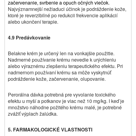
začervenanie, svrbenie a opuch očných viečok
.
Najvýznamnejší nežiaduci účinok je podráždenie kože,
ktoré je reverzibilné po redukcii frekvencie aplikácií
alebo ukončení terapie.
4.9 Predávkovanie
Belakne
krém je určený len na vonkajšie použitie.
Nadmerné používanie krému nevedie k urýchleniu
alebo výraznému zlepšeniu terapeutického efektu. Pri
nadmernom používaní krému sa môže vyskytnúť
podráždenie kože, začervenanie, olupovanie.
Perorálna dávka potrebná pre vyvolanie toxického
efektu u myší a potkanov je viac než 10 mg/kg. I keď je
množstvo náhodne požitého krému malé, je potrebné
zvážiť výplach žalúdka.
5. FARMAKOLOGICKÉ VLASTNOSTI