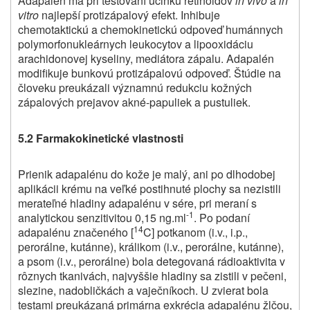
Adapalén má pri testovaní účinku retinoidov
in vivo
a
in
vitro
najlepší protizápalový efekt. Inhibuje
chemotaktickú a chemokinetickú odpoveď humánnych
polymorfonukleárnych leukocytov a lipooxidáciu
arachidonovej kyseliny, mediátora zápalu. Adapalén
modifikuje bunkovú protizápalovú odpoveď. Štúdie na
človeku preukázali významnú redukciu kožných
zápalových prejavov akné-papuliek a pustuliek.
5.2 Farmakokinetické vlastnosti
Prienik adapalénu do kože je malý, ani po dlhodobej
aplikácii krému na veľké postihnuté plochy sa nezistili
merateľné hladiny adapalénu v sére, pri meraní s
-1
analytickou senzitivitou 0,15 ng.ml
. Po podaní
14
adapalénu značeného [
C] potkanom (i.v., i.p.,
perorálne, kutánne), králikom (i.v., perorálne, kutánne),
a psom (i.v., perorálne) bola detegovaná rádioaktivita v
rôznych tkanivách, najvyššie hladiny sa zistili v pečeni,
slezine, nadobličkách a vaječníkoch. U zvierat bola
testami preukázaná primárna exkrécia adapalénu žlčou,