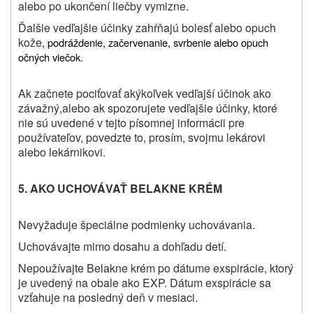
alebo po ukončení liečby vymizne.
Ďalšie vedľajšie účinky zahŕňajú bolesť alebo opuch
kože,
podráždenie, začervenanie, svrbenie alebo opuch
.
očných viečok
Ak začnete pociťovať akýkoľvek vedľajší účinok ako
závažný,alebo ak spozorujete vedľajšie účinky, ktoré
nie sú uvedené v tejto písomnej informácii pre
používateľov, povedzte to, prosím, svojmu lekárovi
alebo lekárnikovi.
5. AKO UCHOVÁVAŤ BELAKNE KRÉM
Nevyžaduje špeciálne podmienky uchovávania.
Uchovávajte mimo dosahu a dohľadu detí.
Nepoužívajte Belakne krém po dátume exspirácie, ktorý
je uvedený na obale ako EXP. Dátum exspirácie sa
vzťahuje na posledný deň v mesiaci.