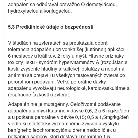
adapalén sa odbúraval prevažne O-demetyláciou,
hydroxyláciou a konjugáciou.
5.3 Predklinické údaje o bezpečnosti
V štúdiách na zvieratách sa preukázala dobrá
tolerancia adapalénu pri vonkajšej (kutánnej) aplikácii -
6 mesiacov u králikov, 2 roky u myší. Hlavné príznaky
toxicity lieku - syndróm hypervitaminózy A (rozpúšťanie
kostí, zvýšenie hladiny alkalickej fosfatázy a nepatrná
anémia) sa prejavili u všetkých testovaných zvierat po
perorálnom podávaní. Veľké perorálne dávky
adapalénu vyvolávajú neurologické, kardiovaskulárne a
respiračné ťažkosti u zvierat.
Adapalén nie je mutagénny. Celoživotné podávanie
adapalénu u myší kutánne v dávke 0,6; 2 a 6 mg/kg/deň
a u potkana perorálne v dávke 0,15; 0,5 a 1,5mg/kg/deň
viedlo ku štatisticky významnému zvýšeniu výskytu
benígneho feochromocytómu drene nadobličiek u
potkaních samcov, ktorí dostávali perorálne 1,5