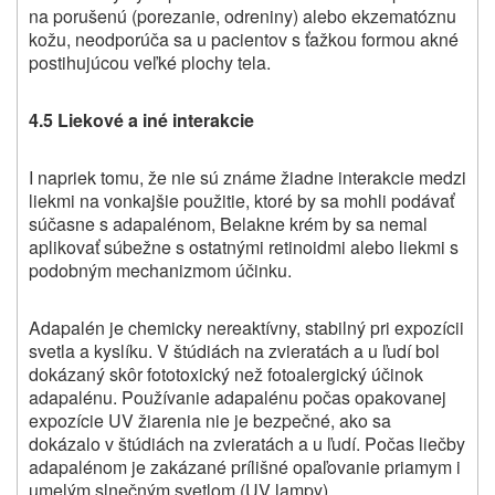
na porušenú (porezanie, odreniny) alebo ekzematóznu
kožu, neodporúča sa u pacientov s ťažkou formou akné
postihujúcou veľké plochy tela.
4.5 Liekové a iné interakcie
I napriek tomu, že nie sú známe žiadne interakcie medzi
liekmi na vonkajšie použitie, ktoré by sa mohli podávať
súčasne s adapalénom,
Belakne
krém by sa nemal
aplikovať súbežne s ostatnými retinoidmi alebo liekmi s
podobným mechanizmom účinku.
Adapalén je chemicky nereaktívny, stabilný pri expozícii
svetla a kyslíku. V štúdiách na zvieratách a u ľudí bol
dokázaný skôr fototoxický než fotoalergický účinok
adapalénu. Používanie adapalénu počas opakovanej
expozície UV žiarenia nie je bezpečné, ako sa
dokázalo v štúdiách na zvieratách a u ľudí. Počas liečby
adapalénom je zakázané prílišné opaľovanie priamym i
umelým slnečným svetlom (UV lampy).