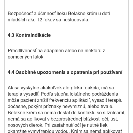
Bezpečnosť a účinnosť lieku Belakne krém u detí
mladších ako 12 rokov sa neštudovala.
4.3 Kontraindikácie
Precitlivenosť na adapalén alebo na niektorú z
pomocných látok.
4.4 Osobitné upozornenia a opatrenia pri používaní
Ak sa vyskytne akákoľvek alergická reakcia, má sa
terapia vysadiť. Podľa stupňa lokálneho podráždenia
môže pacient znížiť frekvenciu aplikácií, vysadiť terapiu
dočasne, pokým príznaky nevymiznú, alebo trvale.
Belakne
krém sa nemá dostať do kontaktu so sliznicami,
nemá sa aplikovať v bezprostrednej blízkosti očí, úst,
nosových dierok. Pri zasiahnutí očí je nutné liek
okamžite vymyť teplou vodou. Krém sa nemá aplikovať