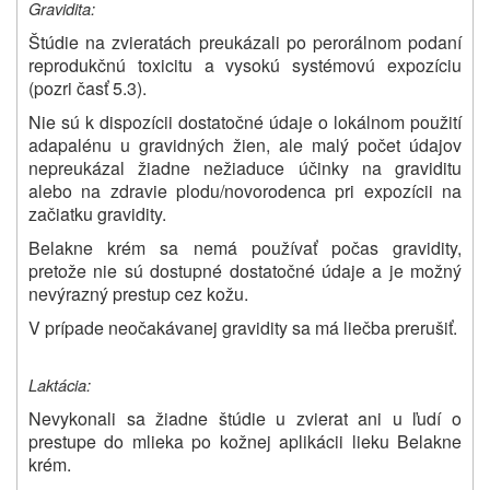
Gravidita:
Štúdie na zvieratách preukázali po perorálnom podaní
reprodukčnú toxicitu a vysokú systémovú expozíciu
(pozri časť 5.3).
Nie sú k dispozícii dostatočné údaje o lokálnom použití
adapalénu u gravidných žien, ale malý počet ú
dajov
nepreukázal žiadne nežiaduce účinky na graviditu
alebo na zdravie plodu/novorodenca pri expozícii na
začiatku gravidity.
Belakne
krém sa nemá používať počas gravidity,
pretože nie sú dostupné dostatočné údaje a je možný
nevýrazný prestup cez kožu.
V prípade neočakávanej gravidity sa má liečba prerušiť.
Laktácia:
Nevykonali sa žiadne štúdie u zvierat ani u ľudí o
prestupe do mlieka po kožnej aplikácii lieku
Belakne
krém.