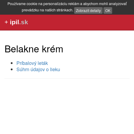
Používame cookie na personalizáciu reklám a abychom mohli analyzovať
prevádzku na našich stránkach.
Zobrazit detaily
OK
+
ipil
.sk
Belakne krém
Príbalový leták
Súhrn údajov o lieku