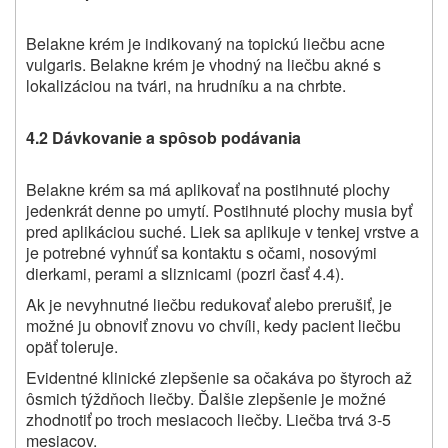
Belakne krém je indikovaný na topickú liečbu acne
vulgaris.
Belakne
krém je vhodný na liečbu akné s
lokalizáciou na tvári, na hrudníku a na chrbte.
4.2 Dávkovanie a spôsob podávania
Belakne
krém sa má aplikovať na postihnuté plochy
jedenkrát denne po umytí. Postihnuté plochy musia byť
pred aplikáciou suché. Liek sa aplikuje v tenkej vrstve a
je potrebné vyhnúť sa kontaktu s očami, nosovými
dierkami, perami a sliznicami (pozri časť 4.4).
Ak je nevyhnutné liečbu redukovať alebo prerušiť, je
možné ju obnoviť znovu vo chvíli, kedy pacient liečbu
opäť toleruje.
Evidentné klinické zlepšenie sa očakáva po štyroch až
ôsmich týždňoch liečby. Ďalšie zlepšenie je možné
zhodnotiť po troch mesiacoch liečby. Liečba trvá 3-5
mesiacov.