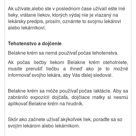
Ak užívate,alebo ste v poslednom čase užívali ešte iné
lieky, vrátane liekov, ktorých výdaj nie je viazaný na
lekársky predpis, prosím, oznámte to svojmu lekárovi
alebo lekárnikovi.
Tehotenstvo a dojčenie
Belakne
krém sa nemá používať počas tehotenstva.
Ak počas liečby liekom
Belakne
krém otehotniete,
musíte prerušiť liečbu a ihneď ako je to možné
informovať svojho lekára, aby Vás ďalej sledoval.
Belakne
krém sa môže používať počas laktácie. Aby sa
zabránilo expozícii dojčaťa, dojčiace matky si nesmú
aplikovať
Belakne
krém na hrudník.
Skôr ako začnete užívať akýkoľvek liek, poraďte sa so
svojím lekárom alebo lekárnikom.