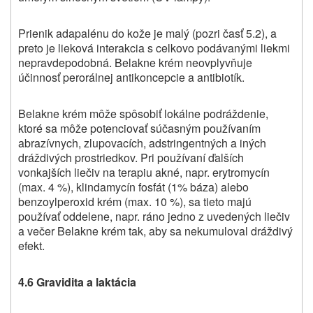
Prienik adapalénu do kože je malý (pozri časť 5.2), a
preto je lieková interakcia s celkovo podávanými liekmi
nepravdepodobná.
Belakne
krém neovplyvňuje
účinnosť perorálnej antikoncepcie a antibiotík.
Belakne
krém môže spôsobiť lokálne podráždenie,
ktoré sa môže potenciovať súčasným používaním
abrazívnych, zlupovacích, adstringentných a iných
dráždivých prostriedkov. Pri používaní ďalších
vonkajších liečiv na terapiu akné, napr. erytromycín
(max. 4 %), klindamycín fosfát (1% báza) alebo
benzoylperoxid krém (max. 10 %), sa tieto majú
používať oddelene, napr. ráno jedno z uvedených liečiv
a večer
Belakne
krém tak, aby sa nekumuloval dráždivý
efekt.
4.6 Gravidita a laktácia