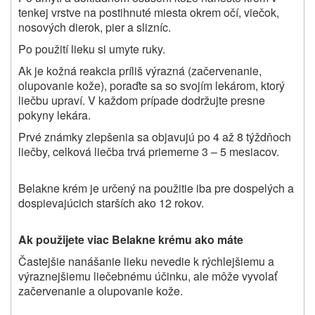
tenkej vrstve na postihnuté miesta okrem očí, viečok,
nosových dierok, pier a slizníc.
Po použití lieku si umyte ruky.
Ak je kožná reakcia príliš výrazná (začervenanie,
olupovanie kože), poraďte sa so svojím lekárom, ktorý
liečbu upraví. V každom prípade dodržujte presne
pokyny lekára.
Prvé známky zlepšenia sa objavujú po 4 až 8 týždňoch
liečby, celková liečba trvá priemerne 3 – 5 mesiacov.
Belakne krém je určený na použitie iba pre dospelých a
dospievajúcich starších ako 12 rokov.
Ak použijete viac Belakne krému ako máte
Častejšie nanášanie lieku nevedie k rýchlejšiemu a
výraznejšiemu liečebnému účinku, ale môže vyvolať
začervenanie a olupovanie kože.