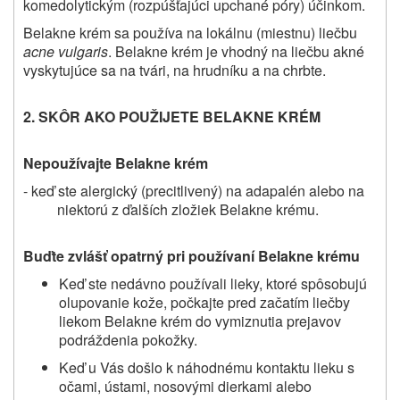
komedolytickým (rozpúšťajúci upchané póry) účinkom.
Belakne krém sa používa na lokálnu (miestnu) liečbu
acne vulgaris
.
Belakne
krém je vhodný na liečbu akné
vyskytujúce sa na tvári, na hrudníku a na chrbte.
2. SKÔR AKO POUŽIJETE BELAKNE KRÉM
Nepoužívajte Belakne krém
- keď ste alergický (precitlivený) na adapalén alebo na
niektorú z ďalších zložiek Belakne krému.
Buďte zvlášť opatrný pri používaní Belakne krému
Keď ste nedávno používali lieky, ktoré spôsobujú
olupovanie kože, počkajte pred začatím liečby
liekom
Belakne
krém do vymiznutia prejavov
podráždenia pokožky.
Keď u Vás došlo k náhodnému kontaktu lieku s
očami, ústami, nosovými dierkami alebo