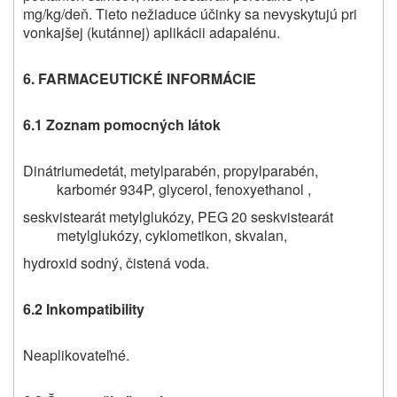
mg/kg/deň. Tieto nežiaduce účinky sa nevyskytujú pri
vonkajšej (kutánnej) aplikácii adapalénu.
6. FARMACEUTICKÉ INFORMÁCIE
6.1 Zoznam pomocných látok
Dinátriumedetát, metylparabén, propylparabén,
karbomér 934P, glycerol, fenoxyethanol ,
seskvistearát metylglukózy, PEG 20 seskvistearát
metylglukózy, cyklometikon, skvalan,
hydroxid sodný, čistená voda.
6.2 Inkompatibility
Neaplikovateľné.