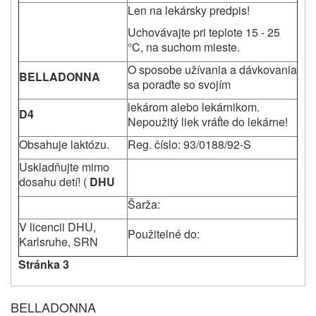
Len na lekársky predpis!
Uchovávajte pri teplote 15 - 25
°C, na suchom mieste.
O sposobe užívania a dávkovania
BELLADONNA
sa poraďte so svojím
lekárom alebo lekárnikom.
D4
Nepoužitý liek vráťte do lekárne!
Obsahuje laktózu.
Reg. číslo: 93/0188/92-S
Uskladňujte mimo
dosahu detí! (
DHU
Šarža:
V licencii DHU,
Použitelné do:
Karlsruhe, SRN
Stránka 3
BELLADONNA