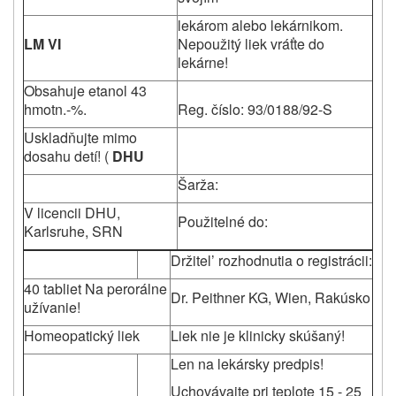
lekárom alebo lekárnikom.
LM VI
Nepoužitý liek vráťte do
lekárne!
Obsahuje etanol 43
hmotn.-%.
Reg. číslo: 93/0188/92-S
Uskladňujte mimo
dosahu detí! (
DHU
Šarža:
V licencii DHU,
Použitelné do:
Karlsruhe, SRN
Držitel’ rozhodnutia o registrácii:
40 tabliet Na perorálne
Dr. Peithner KG, Wien, Rakúsko
užívanie!
Homeopatický liek
Liek nie je klinicky skúšaný!
Len na lekársky predpis!
Uchovávajte pri teplote 15 - 25