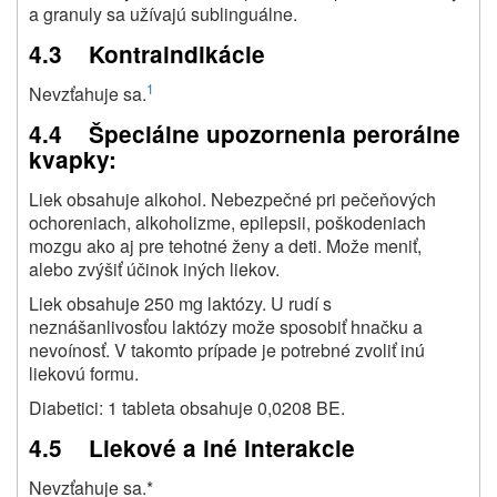
a granuly sa užívajú sublinguálne.
4.3 Kontraindikácie
1
Nevzťahuje sa.
4.4 Špeciálne upozornenia perorálne
kvapky:
Liek obsahuje alkohol. Nebezpečné pri pečeňových
ochoreniach, alkoholizme, epilepsii, poškodeniach
mozgu ako aj pre tehotné ženy a deti. Može meniť,
alebo zvýšiť účinok iných liekov.
Liek obsahuje 250 mg laktózy. U rudí s
neznášanlivosťou laktózy može sposobiť hnačku a
nevoínosť. V takomto prípade je potrebné zvoliť inú
liekovú formu.
Diabetici: 1 tableta obsahuje 0,0208 BE.
4.5 Liekové a iné interakcie
Nevzťahuje sa.*