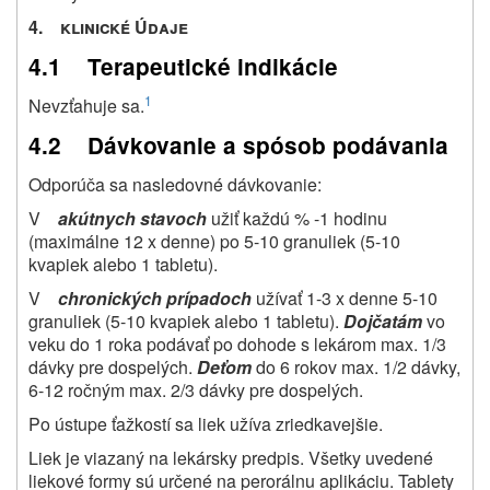
4. klinické Údaje
4.1 Terapeutické indikácie
1
Nevzťahuje sa.
4.2 Dávkovanie a spósob podávania
Odporúča sa nasledovné dávkovanie:
V
akútnych stavoch
užiť každú % -1 hodinu
(maximálne 12 x denne) po 5-10 granuliek (5-10
kvapiek alebo 1 tabletu).
V
chronických prípadoch
užívať 1-3 x denne 5-10
granuliek (5-10 kvapiek alebo 1 tabletu).
Dojčatám
vo
veku do 1 roka podávať po dohode s lekárom max. 1/3
dávky pre dospelých.
Deťom
do 6 rokov max. 1/2 dávky,
6-12 ročným max. 2/3 dávky pre dospelých.
Po ústupe ťažkostí sa liek užíva zriedkavejšie.
Liek je viazaný na lekársky predpis. Všetky uvedené
liekové formy sú určené na perorálnu aplikáciu. Tablety