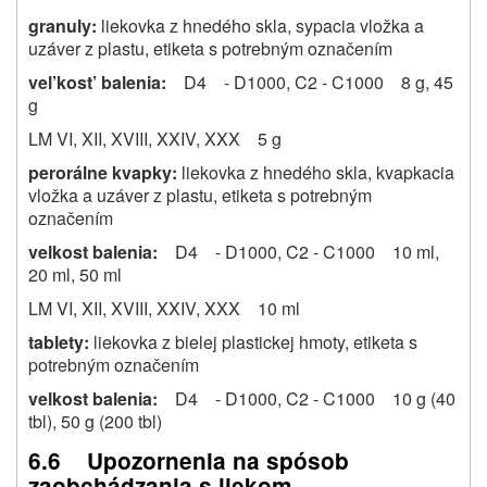
granuly:
liekovka z hnedého skla, sypacia vložka a
uzáver z plastu, etiketa s potrebným označením
vel’kost’ balenia:
D4 - D1000, C2 - C1000 8 g, 45
g
LM VI, XII, XVIII, XXIV, XXX 5 g
perorálne kvapky:
liekovka z hnedého skla, kvapkacia
vložka a uzáver z plastu, etiketa s potrebným
označením
velkost balenia:
D4 - D1000, C2 - C1000 10 ml,
20 ml, 50 ml
LM VI, XII, XVIII, XXIV, XXX 10 ml
tablety:
liekovka z bielej plastickej hmoty, etiketa s
potrebným označením
velkost balenia:
D4 - D1000, C2 - C1000 10 g (40
tbl), 50 g (200 tbl)
6.6 Upozornenia na spósob
zaobchádzania s liekom