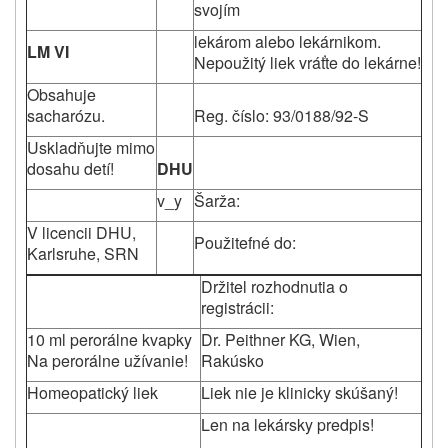
svojím
lekárom alebo lekárnikom.
LM VI
Nepoužitý liek vráťte do lekárne!
Obsahuje
sacharózu.
Reg. číslo: 93/0188/92-S
Uskladňujte mimo
dosahu detí!
DHU
v_y
Šarža:
V licencii DHU,
Použitefné do:
Karlsruhe, SRN
Držitel rozhodnutia o
registrácii:
10 ml perorálne kvapky
Dr. Peithner KG, Wien,
Na perorálne užívanie!
Rakúsko
Homeopatický liek
Liek nie je klinicky skúšaný!
Len na lekársky predpis!