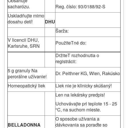
Obsahuje
sacharózu.
Reg. číslo: 93/0188/92-S
Uskladňujte mimo
dosahu detí!
DHU
Šarža:
V licencii DHU,
PoužiteTné do:
Karlsruhe, SRN
DržiteT rozhodnutia o
registrácii:
5 g granuly Na
Dr. Peithner KG, Wien, Rakúsko
perorálne užívanie!
Homeopatický liek
Liek nie je klinicky skúšaný!
Len na lekársky predpis!
Uchovávajte pri teplote 15 - 25
°C, na suchom mieste.
O sposobe užívania a
BELLADONNA
dávkovania sa poraďte so