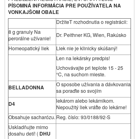
PÍSOMNÁ INFORMÁCIA PRE POUŽÍVATELA NA
VONKAJŠOM OBALE
DržiteT rozhodnutia o registrácii:
8 g granuly Na
Dr. Peithner KG, Wien, Rakúsko
perorálne užívanie!
Homeopatický liek
Liek nie je klinicky skúšaný!
Len na lekársky predpis!
Uchovávajte pri teplote 15 - 25
°C, na suchom mieste.
O sposobe užívania a dávkovania
BELLADONNA
sa poraďte so svojím
lekárom alebo lekárnikom.
D4
Nepoužitý liek vráťte do lekárne!
Obsahuje sacharózu.
Reg. číslo: 93/0188/92-S
Uskladňujte mimo
dosahu detí! (
DHU