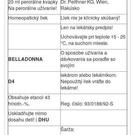
20 ml perorálne kvapky
Dr. Peithner KG, Wien,
Na perorálne užívanie!
Rakúsko
Homeopatický liek
Liek nie je klinicky skúšaný!
Len na lekársky predpis!
Uchovávajte pri teplote 15 - 25
°C, na suchom mieste.
O sposobe užívania a
BELLADONNA
dávkovania sa poraďte so
svojím
lekárom alebo lekárnikom.
D4
Nepoužitý liek vráťte do
lekárne!
Obsahuje etanol 43
hmotn.-%.
Reg. číslo: 93/0188/92-S
Uskladňujte mimo
dosahu detí! (
DHU
Šarža: