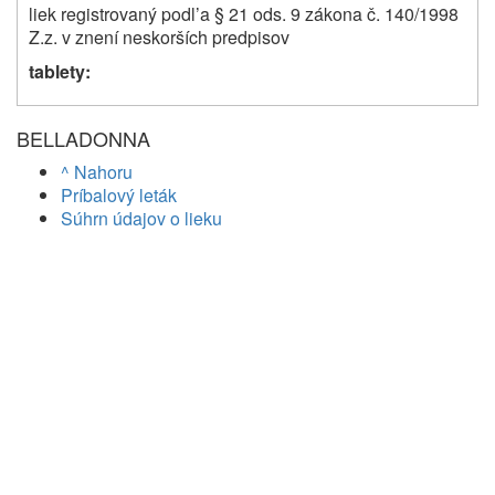
liek registrovaný podl’a § 21 ods. 9 zákona č. 140/1998
Z.z. v znení neskorších predpisov
tablety:
BELLADONNA
^ Nahoru
Príbalový leták
Súhrn údajov o lieku