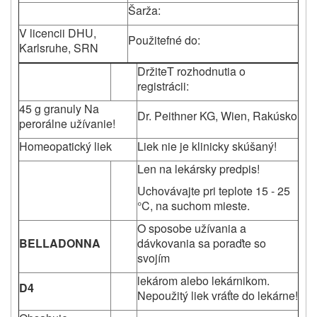
Šarža:
V licencii DHU,
Použitefné do:
Karlsruhe, SRN
DržiteT rozhodnutia o
registrácii:
45 g granuly Na
Dr. Peithner KG, Wien, Rakúsko
perorálne užívanie!
Homeopatický liek
Liek nie je klinicky skúšaný!
Len na lekársky predpis!
Uchovávajte pri teplote 15 - 25
°C, na suchom mieste.
O sposobe užívania a
BELLADONNA
dávkovania sa poraďte so
svojím
lekárom alebo lekárnikom.
D4
Nepoužitý liek vráťte do lekárne!