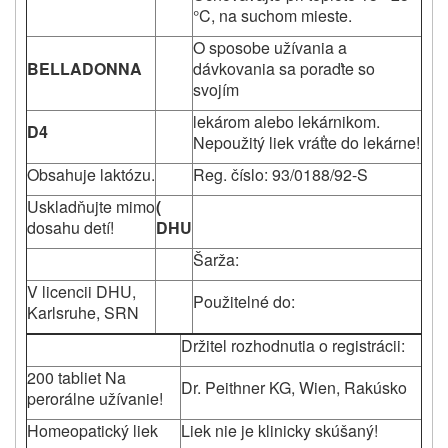
°C, na suchom mieste.
O sposobe užívania a
BELLADONNA
dávkovania sa poraďte so
svojím
lekárom alebo lekárnikom.
D4
Nepoužitý liek vráťte do lekárne!
Obsahuje laktózu.
Reg. číslo: 93/0188/92-S
Uskladňujte mimo
(
dosahu detí!
DHU
Šarža:
V licencii DHU,
Použitelné do:
Karlsruhe, SRN
Držitel rozhodnutia o registrácii:
200 tabliet Na
Dr. Peithner KG, Wien, Rakúsko
perorálne užívanie!
Homeopatický liek
Liek nie je klinicky skúšaný!