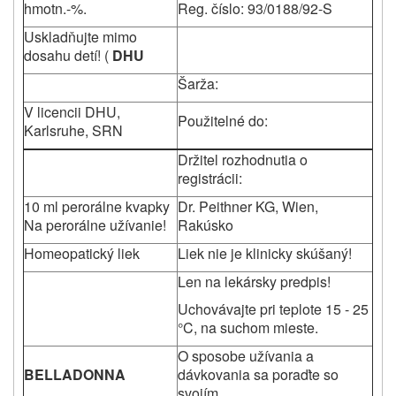
hmotn.-%.
Reg. číslo: 93/0188/92-S
Uskladňujte mimo
dosahu detí! (
DHU
Šarža:
V licencii DHU,
Použitelné do:
Karlsruhe, SRN
Držitel rozhodnutia o
registrácii:
10 ml perorálne kvapky
Dr. Peithner KG, Wien,
Na perorálne užívanie!
Rakúsko
Homeopatický liek
Liek nie je klinicky skúšaný!
Len na lekársky predpis!
Uchovávajte pri teplote 15 - 25
°C, na suchom mieste.
O sposobe užívania a
BELLADONNA
dávkovania sa poraďte so
svojím