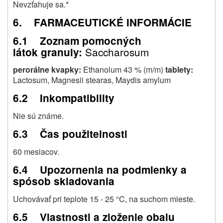
Nevzťahuje sa.*
6. FARMACEUTICKÉ INFORMÁCIE
6.1 Zoznam pomocných
Saccharosum
látok granuly:
perorálne kvapky:
Ethanolum 43 % (m/m)
tablety:
Lactosum, Magnesii stearas, Maydis amylum
6.2 Inkompatibility
Nie sú známe.
6.3 Čas použitelnosti
60 mesiacov.
6.4 Upozornenia na podmienky a
spósob skladovania
Uchovávať pri teplote 15 - 25 °C, na suchom mieste.
6.5 Vlastnosti a zloženie obalu