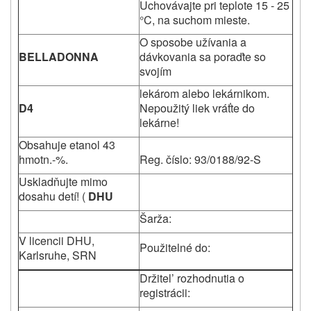
Uchovávajte pri teplote 15 - 25
°C, na suchom mieste.
O sposobe užívania a
BELLADONNA
dávkovania sa poraďte so
svojím
lekárom alebo lekárnikom.
D4
Nepoužitý liek vráťte do
lekárne!
Obsahuje etanol 43
hmotn.-%.
Reg. číslo: 93/0188/92-S
Uskladňujte mimo
dosahu detí! (
DHU
Šarža:
V licencii DHU,
Použitelné do:
Karlsruhe, SRN
Držitel’ rozhodnutia o
registrácii: