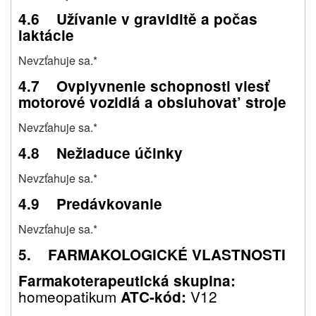
4.6 Užívanie v graviditě a počas
laktácie
Nevzťahuje sa.*
4.7 Ovplyvnenie schopnosti viesť
motorové vozidlá a obsluhovat’ stroje
Nevzťahuje sa.*
4.8 Nežiaduce účinky
Nevzťahuje sa.*
4.9 Predávkovanie
Nevzťahuje sa.*
5. FARMAKOLOGICKÉ VLASTNOSTI
Farmakoterapeutická skupina:
homeopatikum
V12
ATC-kód: