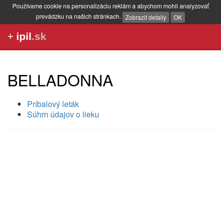
Používame cookie na personalizáciu reklám a abychom mohli analyzovať
prevádzku na našich stránkach.
Zobrazit detaily
OK
+
ipil
.sk
BELLADONNA
Príbalový leták
Súhrn údajov o lieku