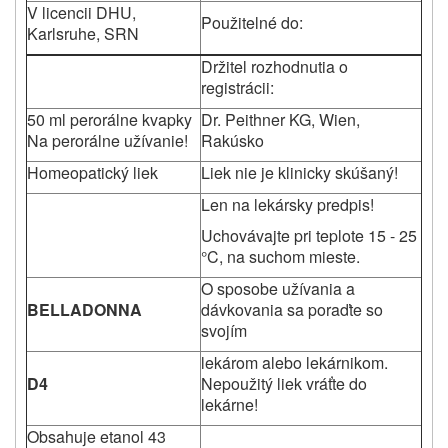
V licencii DHU,
Použitelné do:
Karlsruhe, SRN
Držitel rozhodnutia o
registrácii:
50 ml perorálne kvapky
Dr. Peithner KG, Wien,
Na perorálne užívanie!
Rakúsko
Homeopatický liek
Liek nie je klinicky skúšaný!
Len na lekársky predpis!
Uchovávajte pri teplote 15 - 25
°C, na suchom mieste.
O sposobe užívania a
BELLADONNA
dávkovania sa poraďte so
svojím
lekárom alebo lekárnikom.
D4
Nepoužitý liek vráťte do
lekárne!
Obsahuje etanol 43