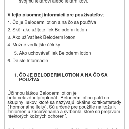
svojmu lekárovi alebo lekárnikovi.
V tejto písomnej informácii pre používateľov
:
1. Čo je Beloderm lotion a na čo sa používa
2. Skôr ako užijete liek Beloderm lotion
3. Ako užívať liek Beloderm lotion
4. Možné vedľajšie účinky
Ako uchovávať liek Beloderm lotion
6. Ďalšie informácie
ČO JE BELODERM LOTION A NA ČO SA
POUŽÍVA
Účinnou látkou Beloderm lotion je
betametazóndipropionát . Beloderm lotion patrí do
skupiny liekov, ktoré sa nazývajú lokálne kortikosteroidy
( hormonálne lieky). Sú určené pre použitie na kožu k
zmierneniu začervenania a svrbenia, ktoré sú prejavom
niektorých kožných ochorení.