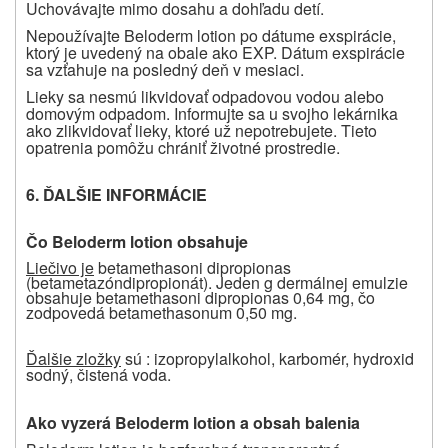
Uchovávajte mimo dosahu a dohľadu detí.
Nepoužívajte Beloderm lotion po dátume exspirácie,
ktorý je uvedený na obale ako EXP. Dátum exspirácie
sa vzťahuje na posledný deň v mesiaci.
Lieky sa nesmú likvidovať odpadovou vodou alebo
domovým odpadom. Informujte sa u svojho lekárnika
ako zlikvidovať lieky, ktoré už nepotrebujete. Tieto
opatrenia pomôžu chrániť životné prostredie.
6. ĎALŠIE INFORMÁCIE
Čo
Bel
oderm
lotion
obsahuje
Liečivo je
betamethasoni dipropionas
(betametazóndipropionát). Jeden g dermálnej emulzie
obsahuje betamethasoni dipropionas 0,64 mg, čo
zodpovedá betamethasonum 0,50 mg.
Ďalšie zložky
sú :
izopropylalkohol, karbomér, hydroxid
sodný, čistená voda.
Ako vyzerá Beloderm lotion a obsah balenia