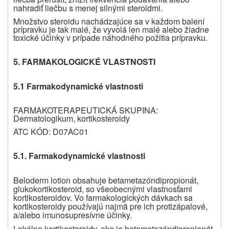
nahradiť liečbu s menej silnými steroidmi.
Množstvo steroidu nachádzajúce sa v každom balení
prípravku je tak malé, že vyvolá len malé alebo žiadne
toxické účinky v prípade náhodného požitia prípravku.
5. FARMAKOLOGICKÉ VLASTNOSTI
5.1 Farmakodynamické vlastnosti
FARMAKOTERAPEUTICKÁ SKUPINA:
Dermatologikum, kortikosteroidy
ATC KÓD: D07AC01
5.1. Farmakodynamické vlastnosti
Beloderm lotion obsahuje betametazóndipropionát,
glukokortikosteroid, so všeobecnými vlastnosťami
kortikosteroidov. Vo farmakologických dávkach sa
kortikosteroidy používajú najmä pre ich
protizápalové,
a/alebo imunosupresívne
účinky.
Lokálne kortikosteroidy, ako je betametazóndipropionát,