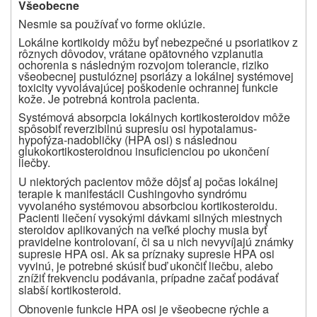
Všeobecne
Nesmie sa používať vo forme oklúzie.
Lokálne kortikoidy môžu byť nebezpečné u psoriatikov z
rôznych dôvodov, vrátane opätovného vzplanutia
ochorenia s následným rozvojom tolerancie, riziko
všeobecnej pustulóznej psoriázy a lokálnej systémovej
toxicity vyvolávajúcej poškodenie ochrannej funkcie
kože. Je potrebná kontrola pacienta.
Systémová absorpcia lokálnych kortikosteroidov môže
spôsobiť reverzibilnú supresiu osi hypotalamus-
hypofýza-nadobličky (HPA osi) s následnou
glukokortikosteroidnou insuficienciou po ukončení
liečby.
U niektorých pacientov môže dôjsť aj počas lokálnej
terapie k manifestácii Cushingovho syndrómu
vyvolaného systémovou absorbciou kortikosteroidu.
Pacienti liečení vysokými dávkami silných miestnych
steroidov aplikovaných na veľké plochy musia byť
pravidelne kontrolovaní, či sa u nich nevyvíjajú známky
supresie HPA osi. Ak sa príznaky supresie HPA osi
vyvinú, je potrebné skúsiť buď ukončiť liečbu, alebo
znížiť frekvenciu podávania, prípadne začať podávať
slabší kortikosteroid.
Obnovenie funkcie HPA osi je všeobecne rýchle a