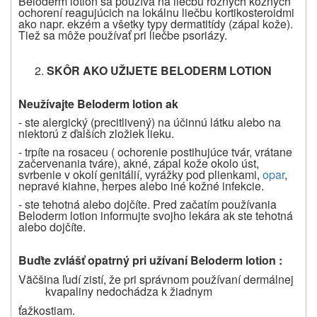
Beloderm lotion sa používa na liečbu rôznych kožných
ochorení
reagujúcich na lokálnu liečbu kortikosteroidmi
ako napr. ekzém a všetky typy dermatitídy (zápal kože).
Tiež sa môže používať pri liečbe psoriázy.
SKÔR AKO UŽIJETE BELODERM LOTION
Neužívajte Beloderm lotion ak
- ste alergický (precitlivený) na účinnú látku alebo na
niektorú z ďalších zložiek lieku.
- trpíte na rosaceu ( ochorenie postihujúce tvár, vrátane
začervenania tváre), akné, zápal kože okolo úst,
svrbenie v okolí genitálií, vyrážky pod plienkami,
opar
,
nepravé kiahne, herpes alebo iné kožné infekcie.
- ste tehotná alebo dojčíte. Pred začatím používania
Beloderm lotion informujte svojho lekára ak ste tehotná
alebo dojčíte.
Buďte zvlášť opatrný pri užívaní Beloderm lotion
:
Väčšina ľudí zistí, že pri správnom používaní dermálnej
kvapaliny nedochádza k žiadnym
ťažkostiam.