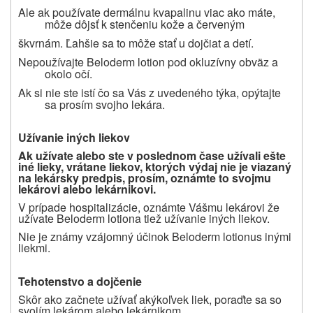
Ale ak používate dermálnu kvapalinu viac ako máte,
môže dôjsť k stenčeniu kože a červeným
škvrnám. Ľahšie sa to môže stať u dojčiat a detí.
Nepoužívajte Beloderm lotion pod okluzívny obväz a
okolo očí.
Ak si nie ste istí čo sa Vás z uvedeného týka, opýtajte
sa prosím svojho lekára.
Užívanie iných liekov
Ak užívate alebo ste v poslednom čase užívali ešte
iné lieky, vrátane liekov, ktorých výdaj nie je viazaný
na lekársky predpis, prosím, oznámte to svojmu
lekárovi alebo lekárnikovi.
V prípade hospitalizácie, oznámte Vášmu lekárovi že
užívate Beloderm
lotion
a tiež užívanie iných liekov.
Nie je známy vzájomný účinok Beloderm
lotionu
s inými
liekmi.
Tehotenstvo a dojčenie
Skôr ako začnete užívať akýkoľvek liek, poraďte sa so
svojím lekárom alebo lekárnikom.