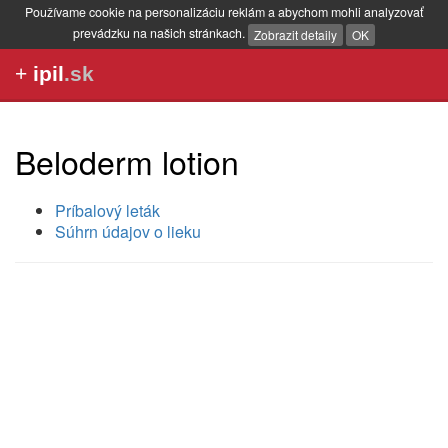
Používame cookie na personalizáciu reklám a abychom mohli analyzovať
prevádzku na našich stránkach.
Zobrazit detaily
OK
+
ipil
.sk
Beloderm lotion
Príbalový leták
Súhrn údajov o lieku