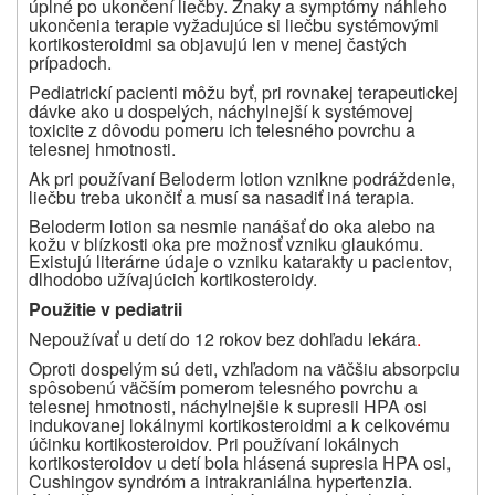
úplné po ukončení liečby. Znaky a symptómy náhleho
ukončenia terapie vyžadujúce si liečbu systémovými
kortikosteroidmi sa objavujú len v menej častých
prípadoch.
Pediatrickí pacienti môžu byť, pri rovnakej terapeutickej
dávke ako u dospelých, náchylnejší k systémovej
toxicite z dôvodu pomeru ich telesného povrchu a
telesnej hmotnosti.
Ak pri používaní Beloderm lotion vznikne podráždenie,
liečbu treba ukončiť a musí sa nasadiť iná terapia.
Beloderm lotion
sa nesmie nanášať do oka alebo na
kožu v blízkosti oka pre možnosť vzniku glaukómu.
Existujú literárne údaje o vzniku katarakty u pacientov,
dlhodobo užívajúcich kortikosteroidy.
Použitie v pediatrii
Nepoužívať u detí do 12 rokov bez dohľadu lekára
.
Oproti dospelým sú deti, vzhľadom na väčšiu absorpciu
spôsobenú väčším pomerom telesného povrchu a
telesnej hmotnosti, náchylnejšie k supresii HPA osi
indukovanej lokálnymi kortikosteroidmi a k celkovému
účinku kortikosteroidov. Pri používaní lokálnych
kortikosteroidov u detí bola hlásená supresia HPA osi,
Cushingov syndróm a intrakraniálna hypertenzia.