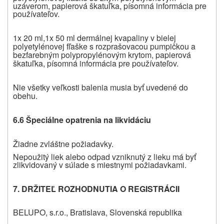
uzáverom, papierová škatuľka, písomná informácia pre
používateľov
.
1x 20 ml,1x 50 ml dermálnej kvapaliny v bielej
polyetylénovej fľaške s rozprašovacou pumpičkou a
bezfarebným polypropylénovým krytom, papierová
škatuľka, písomná informácia pre používateľov
.
Nie všetky veľkosti balenia musia byť uvedené do
obehu.
6.6
Špeciálne opatrenia na likvidáciu
Žiadne zvláštne požiadavky.
Nepoužitý liek alebo odpad vzniknutý z lieku má byť
zlikvidovaný v súlade s miestnymi požiadavkami.
7. DRŽITEĽ ROZHODNUTIA O REGISTRÁCII
BELUPO, s.r.o., Bratislava, Slovenská republika