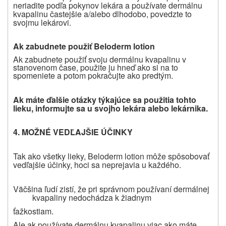
neriadite podľa pokynov lekára a používate dermálnu
kvapalinu častejšie a/alebo dlhodobo, povedzte to
svojmu lekárovi.
Ak zabudnete použiť Beloderm lotion
Ak zabudnete použiť svoju dermálnu kvapalinu v
stanovenom čase, použite ju hneď ako si na to
spomeniete a potom pokračujte ako predtým.
Ak máte ďalšie otázky týkajúce sa použitia tohto
lieku, informujte sa u svojho lekára alebo lekárnika.
4. MOŽNÉ VEDĽAJŠIE ÚČINKY
Tak ako všetky lieky, Beloderm lotion môže spôsobovať
vedľajšie účinky, hoci sa neprejavia u každého.
Väčšina ľudí zistí, že pri správnom používaní dermálnej
kvapaliny nedochádza k žiadnym
ťažkostiam.
Ale ak používate dermálnu kvapalinu viac ako máte,