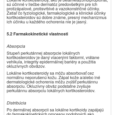
sú účinné v liečbe dermatóz predovšetkým pre ich
protizápalové, protisvrbivé a vazokonstričné účinky.
Zatiaľ čo fyziologické, farmakologické a klinické účinky
kortikosteroidov sú dobre známe, presný mechanizmus
ich účinku u každého ochorenia nie je jasný.
5.2 Farmakokinetické vlastnosti
Absorpcia
Stupeň perkutánnej absorpcie lokálnych
kortikosteroidov je daný viacerými faktormi, vrátane
vehikula, integrity epidermálnej bariéry a použitia
okluzívnych obväzov.
Lokálne kortikosteroidy sa môžu absorbovať cez
normálnu neporušenú kožu. Zápal kože a/alebo iné
dermatologické ochorenia môžu zvýšiť perkutánnu
absorpciu. Okluzívny obväz podstatne zvyšuje
perkutánnu absorpciu lokálnych kortikosteroidov.
Distribúcia
Po dermálnej absorpcii sa lokálne kortikoidy zapájajú
do farmakokinetických procesov podobných ako