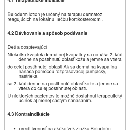
4.1 Terapeutické indikácie
Beloderm lotion
je určený na terapiu dermatóz
reagujúcich na lokálnu liečbu kortikosteroidmi.
4.2 Dávkovanie a spôsob podávania
Deti a dospievajúci
Niekoľko kvapiek dermálnej kvapaliny sa nanáša 2- krát
denne na postihnutú oblasť kože a jemne sa vtiera
do celej postihnutej oblasti.
Ak sa dermálna kvapalina
nanáša pomocou rozprašovacej pumpičky,
nastrieka
sa 2- krát denne na postihnutú oblasť kože a jemne sa
vtiera do celej postihnutej oblasti.
U niektorých pacientov je možné dosiahnuť terapeutický
účinok aj menej častým nanášaním.
4.3 Kontraindikácie
precitlivenosť na akúkoľvek zložku Beloderm