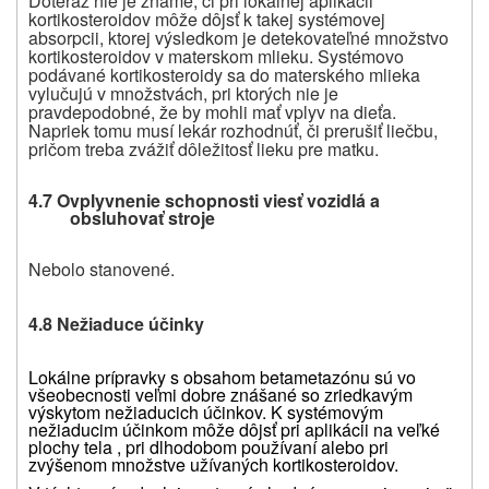
Doteraz nie je známe, či pri lokálnej aplikácii
kortikosteroidov môže dôjsť k takej systémovej
absorpcii, ktorej výsledkom je detekovateľné množstvo
kortikosteroidov v materskom mlieku. Systémovo
podávané kortikosteroidy sa do materského mlieka
vylučujú v množstvách, pri ktorých nie je
pravdepodobné, že by mohli mať vplyv na dieťa.
Napriek tomu musí lekár rozhodnúť, či prerušiť liečbu,
pričom treba zvážiť dôležitosť lieku pre matku.
4.7 Ovplyvnenie schopnosti viesť vozidlá a
obsluhovať stroje
Nebolo stanovené.
4.8 Nežiaduce účinky
Lokálne prípravky s obsahom betametazónu sú vo
všeobecnosti veľmi dobre znášané so zriedkavým
výskytom nežiaducich účinkov. K systémovým
nežiaducim účinkom môže dôjsť pri aplikácii na veľké
plochy tela , pri dlhodobom používaní alebo pri
zvýšenom množstve užívaných kortikosteroidov.