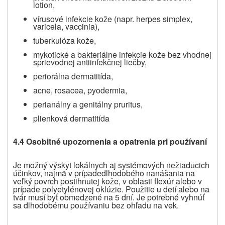
lotion,
vírusové infekcie kože (napr. herpes simplex,
varicela, vaccinia),
tuberkulóza kože,
mykotické
a bakteriálne
infekcie kože bez vhodnej
sprievodnej antiinfekčnej liečby,
periorálna dermatitída,
acne, rosacea, pyodermia,
perianálny a genitálny pruritus,
plienková dermatitída
4.4 Osobitné upozornenia a opatrenia pri používaní
Je možný výskyt lokálnych aj systémových nežiaducich
účinkov, najmä v prípade
dlhodobého nanášania na
veľký povrch postihnutej kože, v oblasti flexúr alebo v
prípade polyetylénovej oklúzie. Použitie u detí alebo na
tvár musí byť obmedzené na 5 dní. Je potrebné vyhnúť
sa dlhodobému používaniu bez ohľadu na vek.