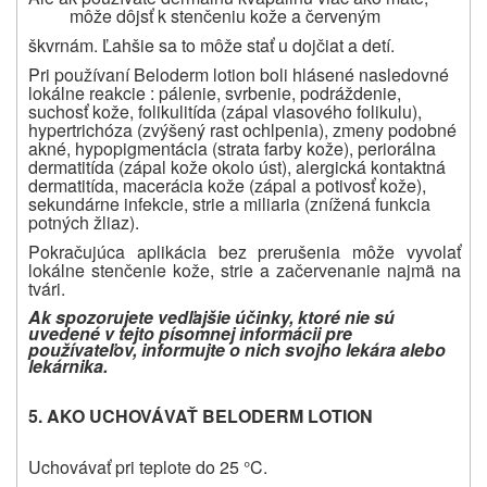
môže dôjsť k stenčeniu kože a červeným
škvrnám. Ľahšie sa to môže stať u dojčiat a detí.
Pri používaní Beloderm lotion boli hlásené nasledovné
lokálne reakcie : pálenie, svrbenie, podráždenie,
suchosť kože, folikulitída (zápal vlasového folikulu),
hypertrichóza (zvýšený rast ochlpenia), zmeny podobné
akné, hypopigmentácia (strata farby kože), periorálna
dermatitída (zápal kože okolo úst), alergická kontaktná
dermatitída, macerácia kože (zápal a potivosť kože),
sekundárne infekcie, strie a miliaria (znížená funkcia
potných žliaz).
Pokračujúca aplikácia bez prerušenia môže vyvolať
lokálne stenčenie kože, strie a začervenanie najmä na
tvári.
Ak spozorujete vedľajšie účinky, ktoré nie sú
uvedené v tejto písomnej informácii pre
používateľov, informujte o nich svojho lekára alebo
lekárnika.
5. AKO UCHOVÁVAŤ BELODERM LOTION
Uchovávať pri teplote do 25 °C.