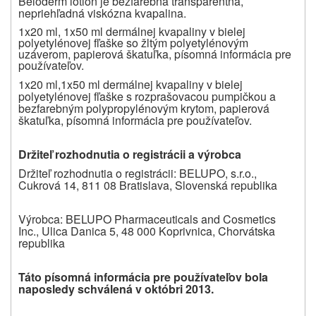
Beloderm lotion je bezfarebná transparentná,
nepriehľadná viskózna kvapalina.
1x20 ml, 1x50 ml dermálnej kvapaliny v bielej
polyetylénovej fľaške so žltým polyetylénovým
uzáverom, papierová škatuľka, písomná informácia pre
používateľov.
1x20 ml,1x50 ml dermálnej kvapaliny v bielej
polyetylénovej fľaške s rozprašovacou pumpičkou a
bezfarebným polypropylénovým krytom, papierová
škatuľka, písomná informácia pre používateľov
.
Držiteľ rozhodnutia o registrácii a výrobca
Držiteľ rozhodnutia o registrácii: BELUPO, s.r.o.,
Cukrová 14, 811 08 Bratislava, Slovenská republika
Výrobca: BELUPO Pharmaceuticals and Cosmetics
Inc., Ulica Danica 5, 48 000 Koprivnica, Chorvátska
republika
Táto písomná informácia pre používateľov bola
naposledy schválená v októbri 2013.