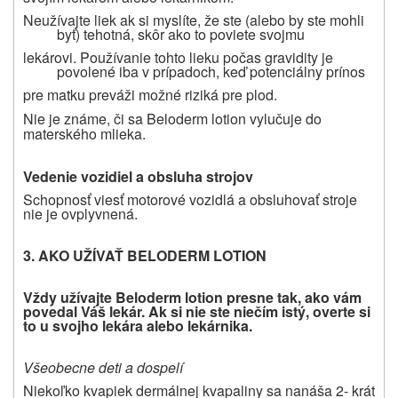
Neužívajte liek ak si myslíte, že ste (alebo by ste mohli
byť) tehotná, skôr ako to poviete svojmu
lekárovi. Používanie tohto lieku počas gravidity je
povolené iba v prípadoch, keď potenciálny prínos
pre matku preváži možné riziká pre plod.
Nie je známe, či sa Beloderm lotion vylučuje do
materského mlieka.
Vedenie vozidiel a obsluha strojov
Schopnosť viesť motorové vozidlá a obsluhovať stroje
nie je ovplyvnená
.
3. AKO UŽÍVAŤ BELODERM LOTION
Vždy užívajte
Beloderm lotion
presne tak, ako vám
povedal Váš lekár. Ak si nie ste niečím istý, overte si
to u svojho lekára alebo lekárnika.
Všeobecne deti a dospelí
Niekoľko kvapiek dermálnej kvapaliny sa nanáša 2- krát