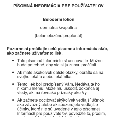
PÍSOMNÁ INFORMÁCIA PRE POUŽÍVATEĽOV
Beloderm lotion
dermálna kvapalina
(betametazóndipropionát)
Pozorne si prečítajte celú písomnú informáciu skôr,
ako začnete užívať
tento liek.
Túto písomnú informáciu si uschovajte. Možno
bude potrebné, aby ste si ju znovu prečítali.
Ak máte akékoľvek ďalšie otázky, obráťte sa na
svojho lekára alebo lekárnika.
Tento liek bol predpísaný Vám. Nedávajte ho
nikomu inému. Môže mu uškodiť, dokonca aj
vtedy, ak má rovnaké príznaky ako Vy.
Ak začnete pociťovať akýkoľvek vedľajší účinok
ako závažný alebo ak spozorujete vedľajšie
účinky, ktoré nie sú uvedené v tejto písomnej
informácii pre používateľov, povedzte to, prosím,