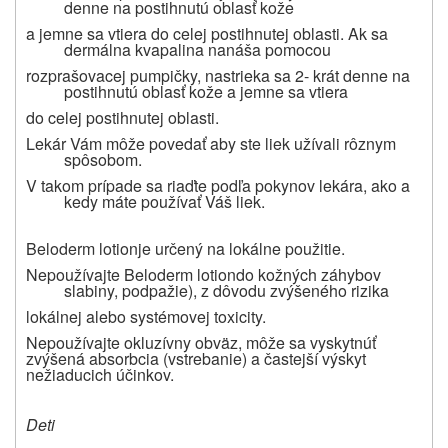
denne na postihnutú oblasť kože
a jemne sa vtiera do celej postihnutej oblasti.
Ak sa
dermálna kvapalina nanáša pomocou
rozprašovacej pumpičky, nastrieka sa 2- krát denne na
postihnutú oblasť kože a jemne sa vtiera
do celej postihnutej oblasti.
Lekár Vám môže povedať aby ste liek užívali rôznym
spôsobom.
V takom prípade sa riaďte podľa pokynov lekára, ako a
kedy máte používať Váš liek.
Beloderm
lotion
je určený na lokálne použitie.
Nepoužívajte Beloderm
lotion
do kožných záhybov
slabiny, podpažie), z dôvodu zvýšeného rizika
lokálnej alebo systémovej toxicity.
Nepoužívajte okluzívny obväz, môže sa vyskytnúť
zvýšená absorbcia (vstrebanie) a častejší výskyt
nežiaducich účinkov.
Deti