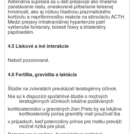
Adrenálna supresia sa u detí prejavuje ako lineárne
zaostávanie rastu, oneskorené priberanie telesnej
hmotnosti, ako aj nízkou hladinou plazmatického
kortizolu a neprítomnosťou reakcie na stimuláciu ACTH.
Medzi prejavy intrakraniálnej hypertenzie patrí
vyklenutie fontanely, bolesti hlavy a bilaterálny
papiloedém.
4.5 Liekové a iné interakcie
Neboli pozorované.
4.6 Fertilita, gravidita a laktácia
Štúdie na zvieratách preukázali teratogénny účinok.
Nie sú k dispozícii spoľahlivé štúdie o možných
teratogénnych účinkoch lokálne podávaných
kortikosteroidov u gravidných žien.
Preto by sa lokálne
kortikosteroidy počas gravidity mali používať iba
v prípadoch, keď potenciálny prínos pre matku preváži
možné riziká pre plod.