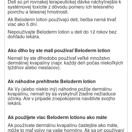
Deti sú pri rovnakej terapeutickej dávke náchylnejšie k
systémovej toxicite z dôvodu pomeru ich telesného
povrchu a telesnej hmotnosti.
Ak Beloderm lotion používajú deti, liečba nemá trvať
viac ako 5 dní.
Nepoužívajte Beloderm lotion u detí do 12 rokov bez
dohľadu lekára.
Ako dlho by ste mali používať Beloderm lotion
Nemali by ste dlhodobo používať veľké množstvo
dermálnej kvapaliny (napr. každý deň počas niekoľkých
týždňov alebo mesiacov).
Ak náhodne prehltnete Beloderm lotion
Ak Vy (alebo niekto iný) náhodne požije dermálnu
kvapalinu, nemali by sa vyskytnúť žiadne nežiaduce
účinky. Ale v prípade znepokojenia navštívte svojho
lekára.
Ak použijete viac Beloderm lotionu ako máte
Ak používate
dermálnu kvapalinu častejšie ako máte,
môže to mať vplyv na vaše hormóny. Ak sa pri používaní