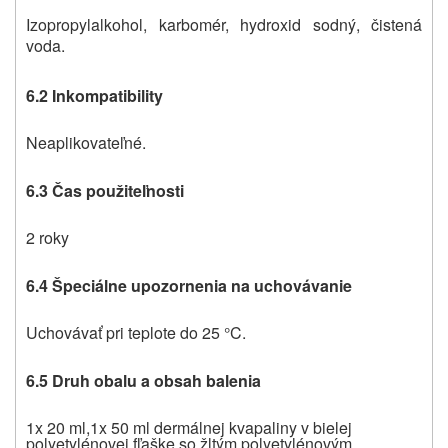
Izopropylalkohol, karbomér, hydroxid sodný, čistená
voda.
6.2 Inkompatibility
Neaplikovateľné.
6.3 Čas použiteľnosti
2 roky
6.4 Špeciálne upozornenia na uchovávanie
Uchovávať pri teplote do 25 °C.
6.5 Druh obalu a obsah balenia
1x 20 ml,1x 50 ml dermálnej kvapaliny v bielej
polyetylénovej fľaške so žltým polyetylénovým