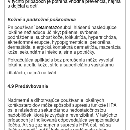
V týchto prípadoch je potrená vhodná prevencia, najmä
u dojčiat a detí.
Kožné a podkožné poškodenia
Pri používaní
betametazónu
boli hlásené nasledujúce
lokálne nežiaduce účinky: pálenie, svrbenie,
podráždenie, suchosť kože, folikulitída, hypertrichóza,
akneiformné erupcie, hypopigmentácia, periorálna
dermatitída, alergická kontaktná dermatitída, macerácia
kože, sekundárna infekcia, strie a potničky.
Pokračujúca aplikácia bez prerušenia môže vyvolať
lokálnu atrofiu kože, strie a superficiálnu vaskulárnu
dilatáciu, najmä na tvári.
4.9 Predávkovanie
Nadmerné a dlhotrvajúce používanie lokálnych
kortikosteroidov môže spôsobiť supresiu funkcie HPA
osi s následnou sekundárnou nedostatočnosťou
nadobličiek, ktorá je zvyčajne reverzibilná. V takýchto
prípadoch je indikovaná odpovedajúca symptomatická
liečba. Ak sa zaznamená supresia HPA osi, má sa
liečba prerušiť, znížiť frekvencia podávania alebo