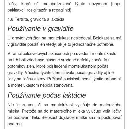
liečiv, ktoré sú metabolizované týmto enzýmom (napr.
paklitaxel, rosiglitazón a repaglinid).
4.6 Fertilita, gravidita a laktácia
Používanie v gravidite
U gravidných žien sa montelukast nesledoval. Belokast sa má
v gravidite použiť len vtedy, ak je to jednoznačne potrebné.
V rámci celosvetových skúseností po uvedení montelukastu
na trh boli zriedkavo hlásené vrodené defekty končatín u
potomkov žien, ktoré boli liečené montelukastom počas
gravidity. Väčšina týchto žien užívala počas gravidity aj iné
lieky na liečbu astmy. Príčinná súvislosť medzi týmito prípadmi
a montelukastom nebola stanovená.
Používanie počas laktácie
Nie je známe, či sa montelukast vylučuje do materského
mlieka. Pretože sa do materského mlieka vylučuje veľa liečiv,
pri podávaní lieku Belokast dojčiacej matke sa má postupovať
opatrne.