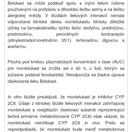
Belokast sa môže podávať spolu s inými liekmi rutinne
používanými na profylaxiu a dlhodobú liečbu astmy a na liečbu
alergickej rinitídy. V štúdiách liekových interakcií nemala
odporúčaná klinická dávka montelukastu klinicky dôležité
účinky na farmakokinetiku týchto liečiv: teofylínu, prednizónu,
prednizolónu, perorálnych kontraceptív
(etinylestradiol/noretindrón 35/1), terfenadínu, digoxínu a
warfarínu.
Plocha pod krivkou plazmatických koncentrácií v čase (AUC)
pre montelukast sa znížila asi o 40 % u ľudí, ktorým sa
súčasne podával fenobarbital. Neodporúča sa žiadna úprava
dávkovania lieku Belokast.
In vitro
štúdie preukázali, že montelukast je inhibítor CYP
2C8. Údaje z klinickej štúdie liekových interakcií zahŕňajúcej
montelukast a rosiglitazón (testovací substrát reprezentujúci
liečivá primárne metabolizované CYP 2C8) však ukázali, že
montelukast neinhibuje CYP 2C8
in vivo
. Preto sa
nepredpokladá, že montelukast bude meniť metabolizmus