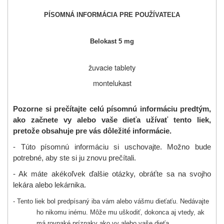
PÍSOMNÁ INFORMÁCIA PRE POUŽÍVATEĽA
Belokast 5 mg
žuvacie tablety
montelukast
Pozorne si pre
č
ítajte celú písomnú informáciu predtým,
ako za
č
nete vy alebo vaše dieťa užíva
ť
tento liek,
pretože obsahuje pre vás dôležité informácie.
- Túto písomnú informáciu si uschovajte. Možno bude
potrebné, aby ste si ju znovu pre
č
ítali.
- Ak máte akéko
ľ
vek
ď
alšie otázky, obrá
ť
te sa na svojho
lekára alebo lekárnika.
- Tento liek bol predpísaný iba vám alebo vášmu dieťaťu. Nedávajte
ho nikomu inému. Môže mu uškodiť, dokonca aj vtedy, ak
má rovnaké príznaky ako vy alebo vaše dieťa.