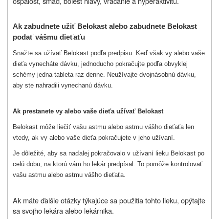
ospalosť, smäd, bolesť hlavy, vracanie a hyperaktivitu.
Ak zabudnete užiť Belokast alebo zabudnete Belokast
podať
vášmu dieťaťu
Snažte sa užívať Belokast podľa predpisu. Keď však vy alebo vaše
dieťa vynecháte dávku, jednoducho pokračujte podľa obvyklej
schémy jedna tableta raz denne. Neužívajte dvojnásobnú dávku,
aby ste nahradili vynechanú dávku.
Ak prestanete vy alebo vaše dieťa užívať Belokast
Belokast môže liečiť vašu astmu alebo astmu vášho dieťaťa len
vtedy, ak vy alebo vaše dieťa pokračujete v jeho užívaní.
Je dôležité, aby sa naďalej pokračovalo v užívaní lieku Belokast po
celú dobu, na ktorú vám ho lekár predpísal. To pomôže kontrolovať
vašu astmu alebo astmu vášho dieťaťa.
Ak máte ďalšie otázky týkajúce sa použitia tohto lieku, opýtajte
sa svojho lekára alebo lekárnika.