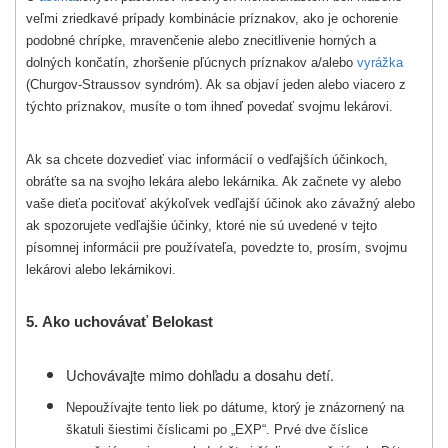
veľmi zriedkavé prípady kombinácie príznakov, ako je ochorenie
podobné chrípke, mravenčenie alebo znecitlivenie horných a
dolných končatín, zhoršenie pľúcnych príznakov a/alebo
vyrážka
(Churgov-Straussov syndróm). Ak sa objaví jeden alebo viacero z
týchto príznakov, musíte o tom ihneď povedať svojmu lekárovi.
Ak sa chcete dozvedieť viac informácií o vedľajších účinkoch,
obráťte sa na svojho lekára alebo lekárnika. Ak začnete vy alebo
vaše dieťa pociťovať akýkoľvek vedľajší účinok ako závažný alebo
ak spozorujete vedľajšie účinky, ktoré nie sú uvedené v tejto
písomnej informácii pre používateľa, povedzte to, prosím, svojmu
lekárovi alebo lekárnikovi.
5.
Ako uchovávať
Belokast
Uchovávajte mimo dohľadu a dosahu detí.
Nepoužívajte tento liek po dátume, ktorý je znázornený na
škatuli šiestimi číslicami po „EXP“. Prvé dve číslice