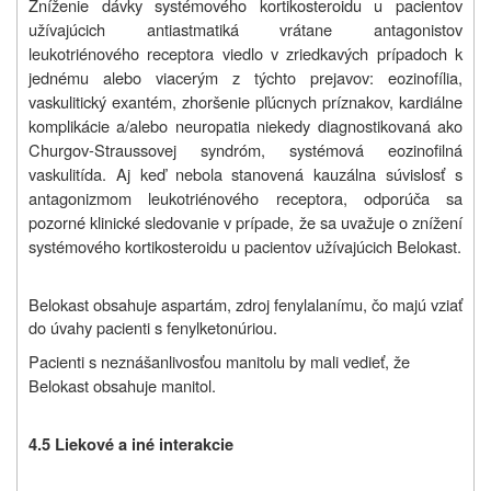
Zníženie dávky systémového kortikosteroidu u pacientov
užívajúcich antiastmatiká vrátane antagonistov
leukotriénového receptora viedlo v zriedkavých prípadoch k
jednému alebo viacerým z týchto prejavov: eozinofília,
vaskulitický exantém, zhoršenie pľúcnych príznakov, kardiálne
komplikácie a/alebo neuropatia niekedy diagnostikovaná ako
Churgov-Straussovej syndróm, systémová eozinofilná
vaskulitída. Aj keď nebola stanovená kauzálna súvislosť s
antagonizmom leukotriénového receptora, odporúča sa
pozorné klinické sledovanie v prípade, že sa uvažuje o znížení
systémového kortikosteroidu u pacientov užívajúcich Belokast.
Belokast obsahuje aspartám, zdroj fenylalanímu, čo majú vziať
do úvahy pacienti s fenylketonúriou.
Pacienti s neznášanlivosťou manitolu by mali vedieť, že
Belokast obsahuje manitol.
4.5 Liekové a iné interakcie