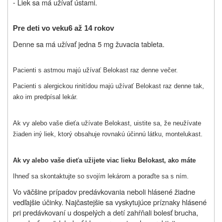
- Liek sa má užívať ústami.
Pre deti vo veku
6 až 14
rokov
Denne sa má užívať jedna 5 mg žuvacia tableta.
Pacienti s astmou majú užívať Belokast raz denne večer.
Pacienti s alergickou rinitídou majú užívať Belokast raz denne tak,
ako im predpísal lekár.
Ak vy alebo vaše dieťa užívate Belokast, uistite sa, že neužívate
žiaden iný liek, ktorý obsahuje rovnakú účinnú látku, montelukast.
Ak vy alebo vaše dieťa užijete viac lieku Belokast, ako máte
Ihneď sa skontaktujte so svojím lekárom a poraďte sa s ním.
Vo väčšine prípadov predávkovania neboli hlásené žiadne
vedľajšie účinky. Najčastejšie sa vyskytujúce príznaky hlásené
pri predávkovaní u dospelých a detí zahŕňali bolesť brucha,