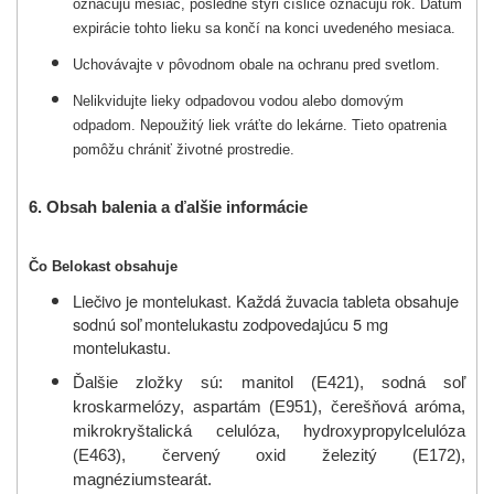
označujú mesiac, posledné štyri číslice označujú rok. Dátum
expirácie tohto lieku sa končí na konci uvedeného mesiaca.
Uchovávajte v pôvodnom obale na ochranu pred svetlom.
Nelikvidujte lieky odpadovou vodou alebo domovým
odpadom. Nepoužitý liek vráťte do lekárne. Tieto opatrenia
pomôžu chrániť životné prostredie.
6.
Obsah balenia a ďalšie informácie
Čo Belokast obsahuje
Liečivo je montelukast. Každá žuvacia tableta obsahuje
sodnú soľ montelukastu zodpovedajúcu 5 mg
montelukastu.
Ďalšie zložky sú:
manitol (E421), sodná soľ
kroskarmelózy, aspartám
(E951),
čerešňová aróma,
mikrokryštalická celulóza, hydroxypropylcelulóza
(E463),
červený oxid železitý (E172),
magnéziumstearát.