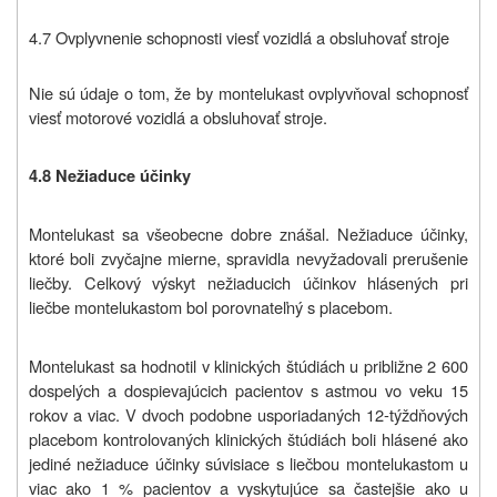
4.7 Ovplyvnenie schopnosti viesť vozidlá a obsluhovať stroje
Nie sú údaje o tom, že by montelukast ovplyvňoval schopnosť
viesť motorové vozidlá a obsluhovať stroje.
4.8 Nežiaduce účinky
Montelukast sa všeobecne dobre znášal. Nežiaduce účinky,
ktoré boli zvyčajne mierne, spravidla nevyžadovali prerušenie
liečby. Celkový výskyt nežiaducich účinkov hlásených pri
liečbe montelukastom bol porovnateľný s placebom.
Montelukast sa hodnotil v klinických štúdiách u približne 2 600
dospelých a dospievajúcich pacientov s astmou vo veku 15
rokov a viac. V dvoch podobne usporiadaných 12-týždňových
placebom kontrolovaných klinických štúdiách boli hlásené ako
jediné nežiaduce účinky súvisiace s liečbou montelukastom u
viac ako 1 % pacientov a vyskytujúce sa častejšie ako u