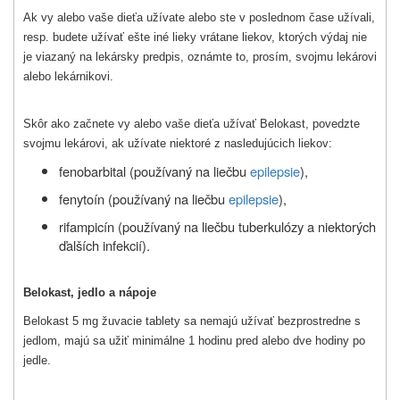
Ak vy alebo vaše dieťa užívate alebo ste v poslednom čase užívali,
resp. budete užívať ešte iné lieky vrátane liekov, ktorých výdaj nie
je viazaný na lekársky predpis, oznámte to, prosím, svojmu lekárovi
alebo lekárnikovi.
Skôr ako začnete vy alebo vaše dieťa užívať Belokast, povedzte
svojmu lekárovi, ak užívate niektoré z nasledujúcich liekov:
fenobarbital (používaný na liečbu
epilepsie
),
fenytoín (používaný na liečbu
epilepsie
),
rifampicín (používaný na liečbu tuberkulózy a niektorých
ďalších infekcií).
Belokast, jedlo a nápoje
Belokast 5 mg žuvacie tablety sa nemajú užívať bezprostredne s
jedlom, majú sa užiť minimálne 1 hodinu pred alebo dve hodiny po
jedle.