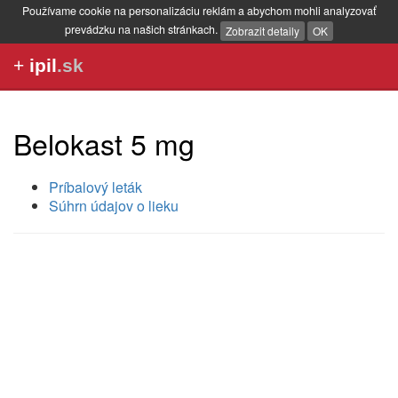
Používame cookie na personalizáciu reklám a abychom mohli analyzovať
prevádzku na našich stránkach.
Zobrazit detaily
OK
+
ipil
.sk
Belokast 5 mg
Príbalový leták
Súhrn údajov o lieku