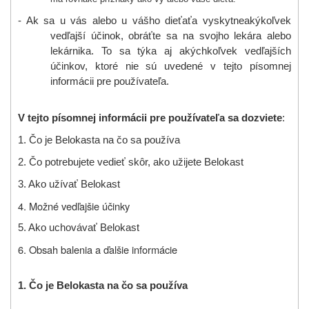
- Ak sa u vás alebo u vášho dieťaťa vyskytne
akýko
ľ
vek
ved
ľ
ajší ú
č
inok, obráťte sa na svojho lekára alebo
lekárnika. To sa týka aj akýchkoľvek vedľajších
účinkov, ktoré nie sú uvedené v tejto písomnej
informácii pre používate
ľ
a.
V tejto písomnej informácii pre používateľa sa dozviete
:
1. Čo je
Belokast
a na čo sa používa
2. Čo potrebujete vedieť skôr, ako užijete
Belokast
3. Ako užívať
Belokast
4. Možné vedľajšie účinky
5. Ako uchovávať
Belokast
6. Obsah balenia a ďalšie informácie
1.
Čo je
Belokast
a na čo sa používa