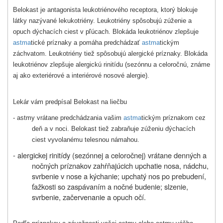
Belokast je antagonista leukotriénového receptora, ktorý blokuje
látky nazývané lekukotriény. Leukotriény spôsobujú zúženie a
opuch dýchacích ciest v pľúcach. Blokáda leukotriénov zlepšuje
astma
tické príznaky a pomáha predchádzať
astma
tickým
záchvatom. Leukotriény tiež spôsobujú alergické príznaky. Blokáda
leukotriénov zlepšuje alergickú rinitídu (sezónnu a celoročnú, známe
aj ako exteriérové a interiérové nosové alergie).
Lekár vám predpísal Belokast na liečbu
- astmy vrátane predchádzania vašim
astma
tickým príznakom cez
deň a v noci. Belokast tiež zabraňuje zúženiu dýchacích
ciest vyvolanému telesnou námahou.
- alergickej rinitídy (sezónnej a celoročnej) vrátane denných a
nočných príznakov zahŕňajúcich upchatie nosa, nádchu,
svrbenie v nose a kýchanie; upchatý nos po prebudení,
ťažkosti so zaspávaním a nočné budenie; slzenie,
svrbenie, začervenanie a opuch očí.