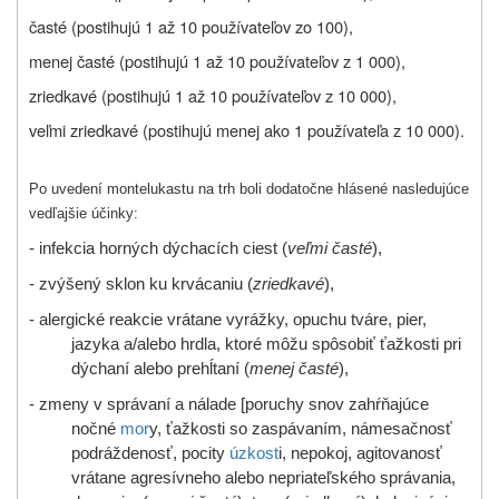
časté (postihujú 1 až 10 používateľov zo 100),
menej časté (postihujú 1 až 10 používateľov z 1 000),
zriedkavé (postihujú 1 až 10 používateľov z 10 000),
veľmi zriedkavé (postihujú menej ako 1 používateľa z 10 000).
Po uvedení montelukastu na trh boli dodatočne hlásené nasledujúce
vedľajšie účinky:
- infekcia horných dýchacích ciest (
veľmi časté
),
- zvýšený sklon ku krvácaniu (
zriedkavé
),
- alergické reakcie vrátane vyrážky, opuchu tváre, pier,
jazyka a/alebo hrdla, ktoré môžu spôsobiť ťažkosti pri
dýchaní alebo prehĺtaní (
menej časté
),
- zmeny v správaní a nálade [poruchy snov zahŕňajúce
nočné
mor
y, ťažkosti so zaspávaním, námesačnosť
podráždenosť, pocity
úzkost
i, nepokoj, agitovanosť
vrátane agresívneho alebo nepriateľského správania,