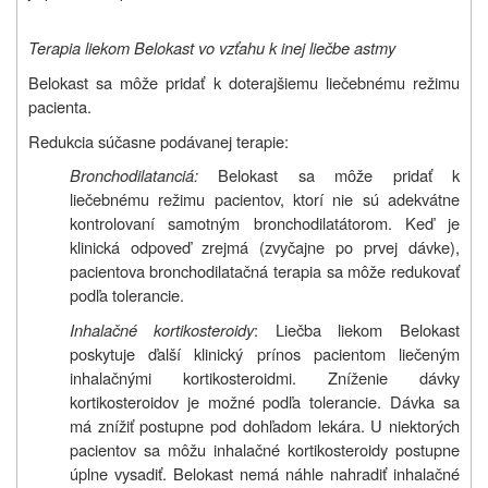
Terapia liekom Belokast vo vzťahu k inej liečbe astmy
Belokast sa môže pridať k doterajšiemu liečebnému režimu
pacienta.
Redukcia súčasne podávanej terapie:
Bronchodilatanciá:
Belokast sa môže pridať k
liečebnému režimu pacientov, ktorí nie sú adekvátne
kontrolovaní samotným bronchodilatátorom. Keď je
klinická odpoveď zrejmá (zvyčajne po prvej dávke),
pacientova bronchodilatačná terapia sa môže redukovať
podľa tolerancie.
Inhalačné kortikosteroidy
: Liečba liekom Belokast
poskytuje ďalší klinický prínos pacientom liečeným
inhalačnými kortikosteroidmi. Zníženie dávky
kortikosteroidov je možné podľa tolerancie. Dávka sa
má znížiť postupne pod dohľadom lekára. U niektorých
pacientov sa môžu inhalačné kortikosteroidy postupne
úplne vysadiť. Belokast nemá náhle nahradiť inhalačné