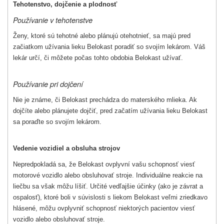
Tehotenstvo, dojčenie a plodnosť
Používanie v tehotenstve
Ženy, ktoré sú tehotné alebo plánujú otehotnieť, sa majú pred
začiatkom užívania lieku Belokast poradiť so svojím lekárom. Váš
lekár určí, či môžete počas tohto obdobia Belokast užívať.
Používanie pri dojčení
Nie je známe, či Belokast prechádza do materského mlieka. Ak
dojčíte alebo plánujete dojčiť, pred začatím užívania lieku Belokast
sa poraďte so svojím lekárom.
Vedenie vozidiel a obsluha strojov
Nepredpokladá sa, že Belokast ovplyvní vašu schopnosť viesť
motorové vozidlo alebo obsluhovať stroje. Individuálne reakcie na
liečbu sa však môžu líšiť. Určité vedľajšie účinky (ako je závrat a
ospalosť), ktoré boli v súvislosti s liekom Belokast veľmi zriedkavo
hlásené, môžu ovplyvniť schopnosť niektorých pacientov viesť
vozidlo alebo obsluhovať stroje.