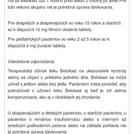
má sa Belokast užiť 1 hodinu pred alebo 2 hodiny po jedle.
Pre
túto vekovú skupinu nie je potrebná úprava dávkovania
.
Pre dospelých a dospievajúcich vo veku 15 rokov a starších
sú k dispozícii 10 mg filmom obalené tablety.
Pre pediatrických pacientov vo veku 2 až 5 rokov sú k
dispozícii 4 mg žuvacie tablety.
Všeobecné odporúčania
Terapeutický účinok lieku Belokast na ukazovatele kontroly
astmy sa objaví v priebehu jedného dňa. Belokast sa môže
užívať s jedlom alebo bez jedla. Pacientom treba povedať, aby
pokračovali v užívaní lieku Belokast aj keď je ich astma
kompenzovaná, ako aj v obdobiach jej zhoršenia.
U dospievajúcich a detských pacientov, u starších pacientov, u
pacientov s renálnou insuficienciou alebo s miernym až
stredným poškodením pečene alebo na základe pohlavia nie
je potrebná úprava dávkovania.