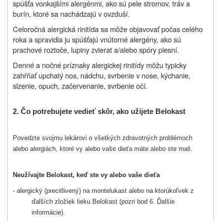
spúšťa vonkajšími alergénmi, ako sú pele stromov, tráv a
burín, ktoré sa nachádzajú v ovzduší.
Celoročná alergická rinitída sa môže objavovať počas celého
roka a spravidla ju spúšťajú vnútorné alergény, ako sú
prachové roztoče, lupiny zvierat a/alebo spóry plesní.
Denné a nočné príznaky alergickej rinitídy môžu typicky
zahŕňať upchatý nos, nádchu, svrbenie v nose, kýchanie,
slzenie, opuch, začervenanie, svrbenie očí.
2.
Čo potrebujete vedieť skôr, ako užijete
Belokast
Povedzte svojmu lekárovi o všetkých zdravotných problémoch
alebo alergiách, ktoré vy alebo vaše dieťa máte alebo ste mali.
Neužívajte Belokast, keď ste vy alebo vaše dieťa
- alergický (precitlivený) na montelukast alebo na ktorúkoľvek z
ďalších zložiek lieku Belokast (pozri bod 6. Ďalšie
informácie).