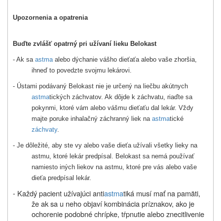
Upozornenia a opatrenia
Buďte zvlášť opatrný pri užívaní lieku Belokast
- Ak sa
astma
alebo dýchanie vášho dieťaťa alebo vaše zhoršia,
ihneď to povedzte svojmu lekárovi.
- Ústami podávaný Belokast nie je určený na liečbu akútnych
astma
tických záchvatov. Ak dôjde k záchvatu, riaďte sa
pokynmi, ktoré vám alebo vášmu dieťaťu dal lekár. Vždy
majte poruke inhalačný záchranný liek na
astma
tické
záchvaty
.
- Je dôležité, aby ste vy alebo vaše dieťa užívali všetky lieky na
astmu, ktoré lekár predpísal. Belokast sa nemá používať
namiesto iných liekov na astmu, ktoré pre vás alebo vaše
dieťa predpísal lekár.
- Každý pacient užívajúci anti
astma
tiká musí mať na pamäti,
že ak sa u neho objaví kombinácia príznakov, ako je
ochorenie podobné chrípke, tŕpnutie alebo znecitlivenie