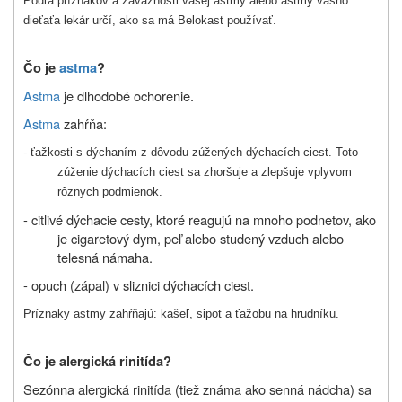
Podľa príznakov a závažnosti vašej astmy alebo astmy vášho
dieťaťa lekár určí, ako sa má Belokast používať.
Čo je
astma
?
Astma
je dlhodobé ochorenie.
Astma
zahŕňa:
- ťažkosti s dýchaním z dôvodu zúžených dýchacích ciest. Toto
zúženie dýchacích ciest sa zhoršuje a zlepšuje vplyvom
rôznych podmienok.
- citlivé dýchacie cesty, ktoré reagujú na mnoho podnetov, ako
je cigaretový dym, peľ alebo studený vzduch alebo
telesná námaha.
- opuch (zápal) v sliznici dýchacích ciest.
Príznaky astmy zahŕňajú: kašeľ, sipot a ťažobu na hrudníku.
Čo je alergická rinitída?
Sezónna alergická rinitída (tiež známa ako senná nádcha) sa