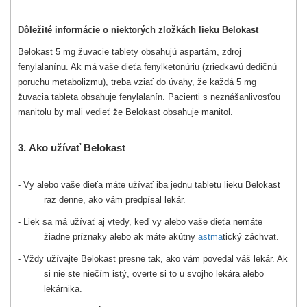
Dôležité informácie o niektorých zložkách lieku Belokast
Belokast 5 mg žuvacie tablety obsahujú aspartám, zdroj
fenylalanínu. Ak má vaše dieťa fenylketonúriu (zriedkavú dedičnú
poruchu metabolizmu), treba vziať do úvahy, že každá 5 mg
žuvacia tableta obsahuje fenylalanín. Pacienti s neznášanlivosťou
manitolu by mali vedieť že Belokast obsahuje manitol.
3.
Ako užívať
Belokast
- Vy alebo vaše dieťa máte užívať iba jednu tabletu lieku Belokast
raz denne, ako vám predpísal lekár.
- Liek sa má užívať aj vtedy, keď vy alebo vaše dieťa nemáte
žiadne príznaky alebo ak máte akútny
astma
tický záchvat.
- Vždy užívajte Belokast presne tak, ako vám povedal váš lekár. Ak
si nie ste niečím istý, overte si to u svojho lekára alebo
lekárnika.