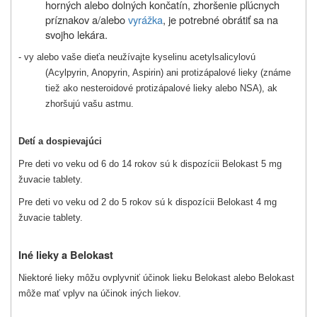
horných alebo dolných končatín, zhoršenie pľúcnych
príznakov a/alebo
vyrážka
, je potrebné obrátiť sa na
svojho lekára.
- vy alebo vaše dieťa neužívajte kyselinu acetylsalicylovú
(Acylpyrin, Anopyrin, Aspirin) ani protizápalové lieky (známe
tiež ako nesteroidové protizápalové lieky alebo NSA), ak
zhoršujú vašu astmu.
Detí a dospievajúci
Pre deti vo veku od 6 do 14 rokov sú k dispozícii Belokast 5 mg
žuvacie tablety.
Pre deti vo veku od 2 do 5 rokov sú k dispozícii Belokast 4 mg
žuvacie tablety.
Iné lieky a Belokast
Niektoré lieky môžu ovplyvniť účinok lieku Belokast alebo Belokast
môže mať vplyv na účinok iných liekov.