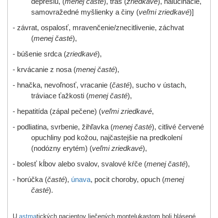
depresiu, (
menej časté
), tras (
zriedkavé
), halucinácie,
samovražedné myšlienky a činy (
veľmi zriedkavé
)]
- závrat, ospalosť, mravenčenie/znecitlivenie, záchvat
(
menej časté
),
- búšenie srdca (
zriedkavé
),
- krvácanie z nosa (
menej časté
),
- hnačka, nevoľnosť, vracanie (
časté
), sucho v ústach,
tráviace ťažkosti (
menej časté
),
- hepatitída (zápal pečene) (
veľmi zriedkavé
,
- podliatina, svrbenie, žihľavka (
menej časté
), citlivé červené
opuchliny pod kožou, najčastejšie na predkolení
(nodózny erytém) (
veľmi zriedkavé
),
- bolesť kĺbov alebo svalov, svalové kŕče (
menej časté
),
- horúčka (
časté
),
únava
, pocit choroby, opuch (
menej
časté
).
U
astma
tických pacientov liečených montelukastom boli hlásené