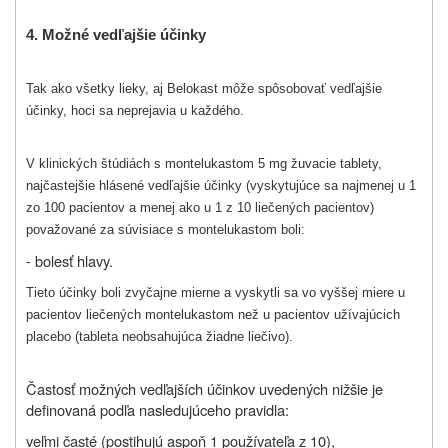
4.
Možné vedľajšie účinky
Tak ako všetky lieky, aj Belokast môže spôsobovať vedľajšie
účinky, hoci sa neprejavia u každého.
V klinických štúdiách s montelukastom 5 mg žuvacie tablety,
najčastejšie hlásené vedľajšie účinky (vyskytujúce sa najmenej u 1
zo 100 pacientov a menej ako u 1 z 10 liečených pacientov)
považované za súvisiace s montelukastom boli:
- bolesť hlavy.
Tieto účinky boli zvyčajne mierne a vyskytli sa vo vyššej miere u
pacientov liečených montelukastom než u pacientov užívajúcich
placebo (tableta neobsahujúca žiadne liečivo).
Častosť možných vedľajších účinkov uvedených nižšie je
definovaná podľa nasledujúceho pravidla:
veľmi časté (postihujú aspoň 1 používateľa z 10),