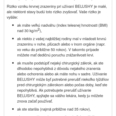
Riziko vzniku krvnej zrazeniny pri užívaní
BELUSHY
je malé,
ale niektoré stavy budú toto riziko zvyšovať. Vaše riziko je
vyššie:
ak máte veľkú nadváhu (index telesnej hmotnosti (BMI)
2
nad 30 kg/m
),
ak niekto z vašej najbližšej rodiny mal v mladosti krvnú
zrazeninu v nohe, pľúcach alebo v inom orgáne (napr.
vo veku do približne 50 rokov). V takomto prípade
môžete mať dedičnú poruchu zrážanlivosti krvi.
ak musíte podstúpiť nejaký chirurgický zákrok, ak ste
dlhodobo nepohyblivá z dôvodu nejakého zranenia
alebo ochorenia alebo ak máte nohu v sadre. Užívanie
BELUSHY
môže byť potrebné prerušiť niekoľko týždňov
pred chirurgickým zákrokom alebo počas doby, keď ste
nepohyblivá. Ak potrebujete prerušiť užívanie
BELUSHY
, spýtajte sa vášho lekára, kedy ju môžete
znova začať používať.
ak ste staršia (najmä približne nad 35 rokov),