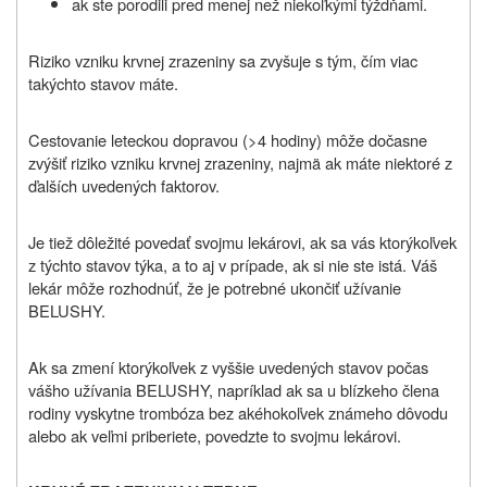
ak ste porodili pred menej než niekoľkými týždňami.
Riziko vzniku krvnej zrazeniny sa zvyšuje s tým, čím viac
takýchto stavov máte.
Cestovanie leteckou dopravou (>4 hodiny) môže dočasne
zvýšiť riziko vzniku krvnej zrazeniny, najmä ak máte niektoré z
ďalších uvedených faktorov.
Je tiež dôležité povedať svojmu lekárovi, ak sa vás ktorýkoľvek
z týchto stavov týka, a to aj v prípade, ak si nie ste istá. Váš
lekár môže rozhodnúť, že je potrebné ukončiť užívanie
BELUSHY
.
Ak sa zmení ktorýkoľvek z vyššie uvedených stavov počas
vášho užívania
BELUSHY
, napríklad ak sa u blízkeho člena
rodiny vyskytne trombóza bez akéhokoľvek známeho dôvodu
alebo ak veľmi priberiete, povedzte to svojmu lekárovi.