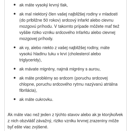
ak máte vysoký krvný tlak,
ak mal niektorý člen vašej najbližšej rodiny v mladosti
(do približne 50 rokov) srdcový infarkt alebo cievnu
mozgovú príhodu. V takomto prípade môžete mať tiež
vyššie riziko vzniku srdcového infarktu alebo cievnej
mozgovej príhody.
ak vy, alebo niekto z vašej najbližšej rodiny, máte
vysokú hladinu tuku v krvi (cholesterol alebo
triglyceridy),
ak mávate migrény, najmä migrény s aurou,
ak máte problémy so srdcom (poruchu srdcovej
chlopne, poruchu srdcového rytmu nazývanú atriálna
fibrilácia),
ak máte cukrovku.
Ak máte viac než jeden z týchto stavov alebo ak je ktorýkoľvek
z nich obzvlášť závažný, riziko vzniku krvnej zrazeniny môže
byť ešte viac zvýšené.