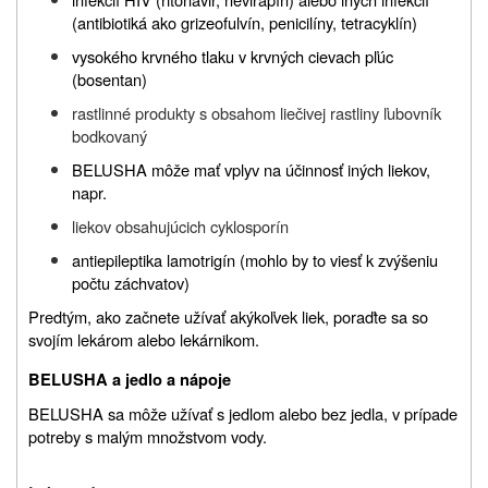
(antibiotiká ako grizeofulvín, penicilíny, tetracyklín)
vysokého krvného tlaku v krvných cievach pľúc
(bosentan)
rastlinné produkty s obsahom liečivej rastliny ľubovník
bodkovaný
BELUSHA môže mať vplyv na účinnosť iných liekov,
napr.
liekov obsahujúcich cyklosporín
antiepileptika lamotrigín (mohlo by to viesť k zvýšeniu
počtu záchvatov)
Predtým,
ako začnete užívať akýkoľvek liek, poraďte sa so
svojím lekárom alebo lekárnikom
.
BELUSHA a jedlo a nápoje
BELUSHA
sa môže užívať s jedlom alebo bez jedla,
v prípade
potreby s malým množstvom vody.