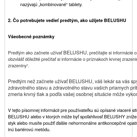
nazývajú „kombinované“ tablety.
2. Čo potrebujete vedieť predtým, ako užijete BELUSHU
Všeobecné poznámky
BELUSHU
Predtým ako začnete užívať
, prečítajte si informácie 
obzvlášť dôležité prečítať si informácie o príznakoch krvnej zrazeni
zrazeniny“.
Predtým než začnete užívať BELUSHU, váš lekár sa vás sp
zdravotného stavu a zdravotného stavu vašich priamych prí
zmeria krvný tlak a podľa vašej osobnej situácie môže vykona
V tejto písomnej informácii pre používateľku sú opísané viaceré sit
BELUSHU alebo v ktorých môže byť spoľahlivosť BELUSHY znížen
styk alebo musíte použiť ďalšie nehormonálne antikoncepčné opatr
inú bariérovú metódu.