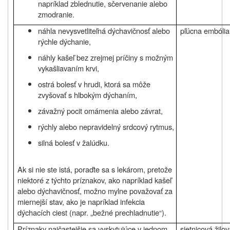
napríklad zblednutie, sčervenanie alebo
zmodranie.
náhla nevysvetliteľná dýchavičnosť alebo
pľúcna embólia
rýchle dýchanie,
náhly kašeľ bez zrejmej príčiny s možným
vykašliavaním krvi,
ostrá bolesť v hrudi, ktorá sa môže
zvyšovať s hlbokým dýchaním,
závažný pocit omámenia alebo závrat,
rýchly alebo nepravidelný srdcový rytmus,
silná bolesť v žalúdku.
Ak si nie ste istá, poraďte sa s lekárom, pretože
niektoré z týchto príznakov, ako napríklad kašeľ
alebo dýchavičnosť, možno mylne považovať za
miernejší stav, ako je napríklad infekcia
dýchacích ciest (napr. „bežné prechladnutie“).
Príznaky najčastejšie sa vyskytujúce v jednom
sietnicová žilo