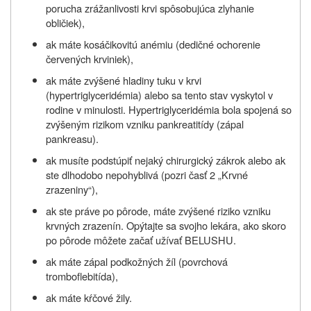
porucha zrážanlivosti krvi spôsobujúca zlyhanie
obličiek),
ak máte kosáčikovitú anémiu (dedičné ochorenie
červených krviniek),
ak máte zvýšené hladiny tuku v krvi
(hypertriglyceridémia) alebo sa tento stav vyskytol v
rodine v minulosti. Hypertriglyceridémia bola spojená so
zvýšeným rizikom vzniku pankreatitídy (zápal
pankreasu).
ak musíte podstúpiť nejaký chirurgický zákrok alebo ak
ste dlhodobo nepohyblivá (pozri časť 2 „Krvné
zrazeniny“),
ak ste práve po pôrode, máte zvýšené riziko vzniku
krvných zrazenín. Opýtajte sa svojho lekára, ako skoro
po pôrode môžete začať užívať
BELUSHU
.
ak máte zápal podkožných žíl (povrchová
tromboflebitída),
ak máte kŕčové žily.