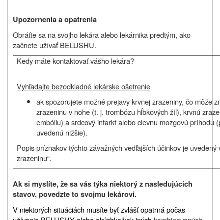
Upozornenia a opatrenia
Obráťte sa na svojho lekára alebo lekárnika predtým, ako
začnete užívať BELUSHU.
Kedy máte kontaktovať vášho lekára?
Vyhľadajte bezodkladné lekárske ošetrenie
ak spozorujete možné prejavy krvnej zrazeniny, čo môže 
zrazeninu v nohe (t. j. trombózu hĺbkových žíl), krvnú zrazen
embóliu) a srdcový infarkt alebo cievnu mozgovú príhodu (
uvedenú nižšie).
Popis príznakov týchto závažných vedľajších účinkov je uvedený 
zrazeninu“.
Ak si myslíte, že sa vás týka niektorý z nasledujúcich
stavov, povedzte to svojmu lekárovi.
V niektorých situáciách musíte byť zvlášť opatrná počas
užívania BELUSHY alebo akýchkoľvek iných
kombinovaných