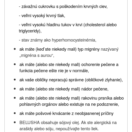
- závažnú cukrovku s poškodením krvných ciev,
- veľmi vysoký krvný tlak,
- veľmi vysokú hladinu tukov v krvi (cholesterol alebo
triglyceridy),
-
stav známy ako hyperhomocysteinémia,
ak máte (keď ste niekedy mali) typ migrény
nazývaný
„migréna s aurou“,
ak máte (alebo ste niekedy mali) ochorenie pečene a
funkcia pečene ešte nie je v normále,
ak vaše obličky nepracujú správne (obličkové zlyhanie),
ak máte (alebo ste niekedy mali) nádor pečene,
ak máte (alebo ste niekedy mali) rakovinu prsníka alebo
pohlavných orgánov alebo existuje na ne podozrenie,
ak máte pošvové krvácanie z neobjasnenej príčiny
BELUSHA obsahuje sójový olej. Ak ste alergická na
arašidy alebo sóju, nepoužívajte tento liek.