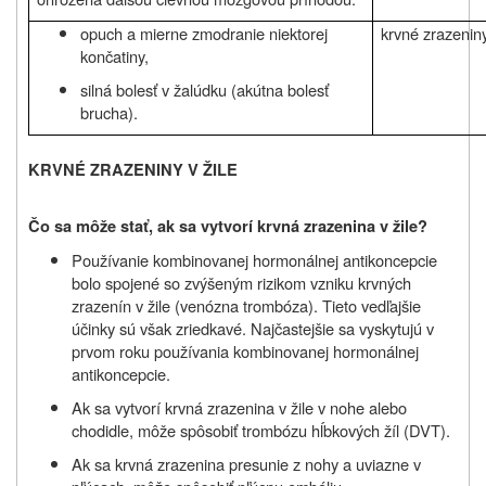
opuch a mierne zmodranie niektorej
krvné zrazenin
končatiny,
silná bolesť v žalúdku (akútna bolesť
brucha).
KRVNÉ ZRAZENINY V ŽILE
Čo sa môže stať, ak sa vytvorí krvná zrazenina v žile?
Používanie kombinovanej hormonálnej antikoncepcie
bolo spojené so zvýšeným rizikom vzniku krvných
zrazenín v žile (venózna trombóza). Tieto vedľajšie
účinky sú však zriedkavé. Najčastejšie sa vyskytujú v
prvom roku používania kombinovanej hormonálnej
antikoncepcie.
Ak sa vytvorí krvná zrazenina v žile v nohe alebo
chodidle, môže spôsobiť trombózu hĺbkových žíl (DVT).
Ak sa krvná zrazenina presunie z nohy a uviazne v