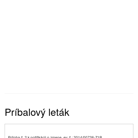
Príbalový leták
Príloha č. 2 k notifikácii o zmene, ev. č.: 2014/00726-Z1B