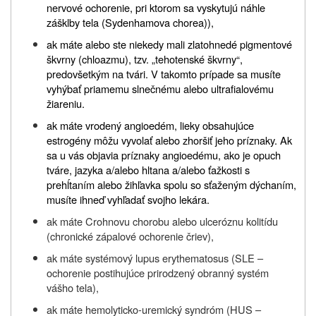
nervové ochorenie, pri ktorom sa vyskytujú náhle
zášklby tela (Sydenhamova chorea)),
ak máte alebo ste niekedy mali zlatohnedé pigmentové
škvrny (chloazmu), tzv. „tehotenské škvrny“,
predovšetkým na tvári. V takomto prípade sa musíte
vyhýbať priamemu slnečnému alebo ultrafialovému
žiareniu.
ak máte vrodený angioedém, lieky obsahujúce
estrogény môžu vyvolať alebo zhoršiť jeho príznaky. Ak
sa u vás objavia príznaky angioedému, ako je opuch
tváre, jazyka a/alebo hltana a/alebo ťažkosti s
prehĺtaním alebo žihľavka spolu so sťaženým dýchaním,
musíte ihneď vyhľadať svojho lekára.
ak máte Crohnovu chorobu alebo ulceróznu kolitídu
(chronické zápalové ochorenie čriev),
ak máte systémový lupus erythematosus (SLE
–
ochorenie postihujúce prirodzený obranný systém
vášho tela),
ak máte hemolyticko-uremický syndróm (HUS
–