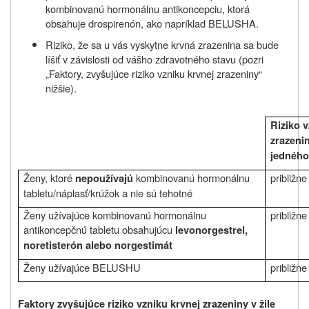
kombinovanú hormonálnu antikoncepciu, ktorá
obsahuje drospirenón, ako napríklad
BELUSHA
.
Riziko, že sa u vás vyskytne krvná zrazenina sa bude
líšiť v závislosti od vášho zdravotného stavu (pozri
„Faktory, zvyšujúce riziko vzniku krvnej zrazeniny“
nižšie).
Riziko v
zrazeni
jedného
Ženy, ktoré
kombinovanú hormonálnu
približne
nepoužívajú
tabletu/náplasť/krúžok a nie sú tehotné
Ženy užívajúce kombinovanú hormonálnu
približne
antikoncepčnú tabletu obsahujúcu
levonorgestrel,
noretisterón alebo norgestimát
Ženy užívajúce
BELUSHU
približn
Faktory zvyšujúce riziko vzniku krvnej zrazeniny v žile