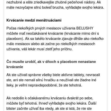
nezhubné a ešte zriedkavejšie zhubné pečeňové nádory. Ak
máte nezvyčajne silnú bolesť brucha, vyhľadajte svojho lekára.
Krvácanie medzi menštruáciami
Počas niekoľkých prvých mesiacov užívania BELUSHY
môžete mať neočakávané krvácanie (krvácanie mimo dní s
placebom). Ak sa takéto krvácanie zjavuje dlhšie ako niekoľko
málo mesiacov alebo ak začne po niekoľkých mesiacoch
užívania, váš lekár musí zistiť jeho príčinu.
Čo musíte urobiť, ak v dňoch s placebom nenastane
krvácanie
Ak ste užívali správne všetky biele aktívne tablety, nevracali
ste, ani ste nemali silnú hnačku a neužívali ste žiadne iné
lieky, je veľmi nepravdepodobné, že ste tehotná.
Ak nedošlo k očakávanému krvácaniu dvakrát po sebe,
môžete byť tehotná. Ihneď vyhľadajte svojho lekára. Ďalší
blister začnite užívať iba vtedy, ak ste si istá, že nie ste