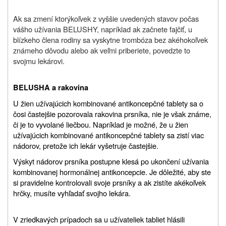
Ak sa zmení ktorýkoľvek z vyššie uvedených stavov počas
vášho užívania
BELUSHY
, napríklad ak začnete fajčiť, u
blízkeho člena rodiny sa vyskytne trombóza bez akéhokoľvek
známeho dôvodu alebo ak veľmi priberiete, povedzte to
svojmu lekárovi.
BELUSHA a rakovina
U žien užívajúcich kombinované antikoncepčné tablety sa o
čosi častejšie pozorovala rakovina prsníka, nie je však známe,
či je to vyvolané liečbou. Napríklad je možné, že u žien
užívajúcich kombinované antikoncepčné tablety sa zistí viac
nádorov, pretože ich lekár vyšetruje častejšie.
Výskyt nádorov prsníka postupne klesá po ukončení užívania
kombinovanej hormonálnej antikoncepcie. Je dôležité, aby ste
si pravidelne kontrolovali svoje prsníky a ak zistíte akékoľvek
hrčky, musíte vyhľadať svojho lekára.
V zriedkavých prípadoch sa u užívateliek tabliet hlásili