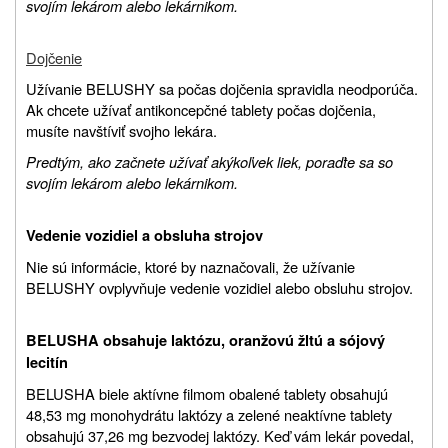
svojím lekárom alebo lekárnikom.
Dojčenie
Užívanie BELUSHY sa počas dojčenia spravidla neodporúča.
Ak chcete užívať antikoncepčné tablety počas dojčenia,
musíte navštíviť svojho lekára.
Predtým, ako začnete užívať akýkoľvek liek, poraďte sa so
svojím lekárom alebo lekárnikom.
Vedenie vozidiel a obsluha strojov
Nie sú informácie, ktoré by naznačovali, že užívanie
BELUSHY ovplyvňuje vedenie vozidiel alebo obsluhu strojov.
BELUSHA obsahuje laktózu, oranžovú žltú a sójový
lecitín
BELUSHA biele aktívne filmom obalené tablety obsahujú
48,53 mg monohydrátu laktózy a zelené neaktívne tablety
obsahujú 37,26 mg bezvodej laktózy. Keď vám lekár povedal,