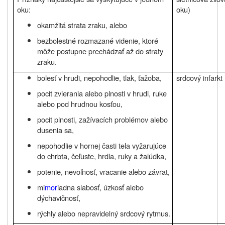
oku:
oku)
okamžitá strata zraku, alebo
bezbolestné rozmazané videnie, ktoré
môže postupne prechádzať až do straty
zraku.
bolesť v hrudi, nepohodlie, tlak, ťažoba,
srdcový infarkt
pocit zvierania alebo plnosti v hrudi, ruke
alebo pod hrudnou kosťou,
pocit plnosti, zažívacích problémov alebo
dusenia sa,
nepohodlie v hornej časti tela vyžarujúce
do chrbta, čeľuste, hrdla, ruky a žalúdka,
potenie, nevoľnosť, vracanie alebo závrat,
mi
mor
iadna slabosť, úzkosť alebo
dýchavičnosť,
rýchly alebo nepravidelný srdcový rytmus.