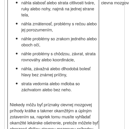
náhla slabosť alebo strata citlivosti tváre,
cievna mozgov
ruky alebo nohy, najmä na jednej strane
tela,
náhla zmätenosť, problémy s rečou alebo
jej porozumením,
náhle problémy so zrakom jedného alebo
oboch očí,
náhle problémy s chôdzou, závrat, strata
rovnováhy alebo koordinácie,
náhla, závažná alebo dlhodobá bolesť
hlavy bez známej príčiny,
strata vedomia alebo mdloba so
záchvatom alebo bez neho.
Niekedy môžu byť príznaky cievnej mozgovej
príhody krátke s takmer okamžitým a úplným
zotavením sa, napriek tomu musíte vyhľadať
okamžité lekárske ošetrenie, pretože môžete byť
ohrozená ďalšou cievnou mozgovou príhodou.