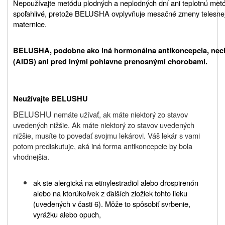
Nepoužívajte metódu plodných a neplodných dní ani teplotnú met
spoľahlivé, pretože BELUSHA ovplyvňuje mesačné zmeny telesnej t
maternice.
BELUSHA
, podobne ako iná hormonálna antikoncepcia, nech
(AIDS) ani pred inými pohlavne prenosnými chorobami
.
Neužívajte
BELUSHU
BELUSHU
nemáte užívať, ak máte niektorý zo stavov
uvedených nižšie. Ak máte niektorý zo stavov uvedených
nižšie, musíte to povedať svojmu lekárovi. Váš lekár s vami
potom prediskutuje, aká iná forma antikoncepcie by bola
vhodnejšia.
ak ste alergická na etinylestradiol alebo drospirenón
alebo na ktorúkoľvek z ďalších zložiek tohto lieku
(uvedených v časti 6). Môže to spôsobiť svrbenie,
vyrážku alebo opuch,