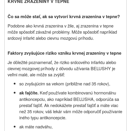
KRVNÉ ZRAZENINY V TEPNE
Čo sa môže stať, ak sa vytvorí krvná zrazenina v tepne?
Podobne ako krvná zrazenina v žile, aj zrazenina v tepne
môže spôsobiť závažné problémy. Môže spôsobiť napríklad
srdcový infarkt alebo cievnu mozgovú príhodu.
Faktory zvyšujúce riziko vzniku krvnej zrazeniny v tepne
Je dôležité poznamenať, že riziko srdcového infarktu alebo
cievnej mozgovej príhody z dôvodu užívania
BELUSHY
je
veľmi malé, ale môže sa zvýšiť:
so zvyšujúcim sa vekom (približne nad 35 rokov),
Keď používate kombinovanú hormonálnu
ak fajčíte.
antikoncepciu, ako napríklad
BELUSHA
, odporúča sa
prestať fajčiť. Ak nedokážete prestať fajčiť a máte viac
než 35 rokov, váš lekár vám môže odporučiť používanie
iného typu antikoncepcie.
ak máte nadváhu,