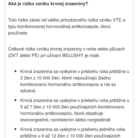
Aké je riziko vzniku krvnej zrazeniny?
Toto riziko závisí od vášho prirodzeného rizika vzniku VTE a
typu kombinovanej hormonálnej antikoncepcie, ktorú
používate.
Celkové riziko vzniku krvnej zrazeniny v nohe alebo pľúcach
(DVT alebo PE) pri užívaní
BELUSHY
je malé.
Krvná zrazenina sa vyskytne v priebehu roka približne u
2 žien z 10 000 žien, ktoré nepoužívajú žiadnu
kombinovanú hormonálnu antikoncepciu a nie sú
tehotné.
Krvná zrazenina sa vyskytne v priebehu roka približne u
5 až 7 žien z 10 000 žien používajúcich kombinovanú
hormonálnu antikoncepciu, ktorá obsahuje
levonorgestrel, noretisterón alebo norgestimát.
Krvná zrazenina sa vyskytne v priebehu jedného roka
približne u 9 až 12 žien z 10 000 žien používajúcich