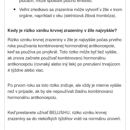
pľúcach, môže spôsobiť pľúcnu embóliu.
Veľmi zriedkavo sa zrazenina môže vytvoriť v žile v inom
orgáne, napríklad v oku (sietnicová žilová trombóza).
Kedy je riziko vzniku krvnej zrazeniny v žile najvyššie?
Riziko vzniku krvnej zrazeniny v žile je najvyššie počas prvého
roka používania kombinovanej hormonálnej antikoncepcie,
keď sa používa po prvýkrát. Toto riziko môže byť tiež vyššie,
ak znova začnete používať kombinovanú hormonálnu
antikoncepciu (rovnaký alebo iný liek) po prerušení trvajúcom
4 týždne alebo viac.
Po prvom roku sa toto riziko znižuje, ale vždy je mierne vyššie
než v prípade, ak by ste nepoužívali žiadnu kombinovanú
hormonálnu antikoncepciu.
Keď prestanete užívať
BELUSHU
, riziko vzniku krvnej
zrazeniny sa do niekoľkých týždňov vráti na normálnu úroveň.