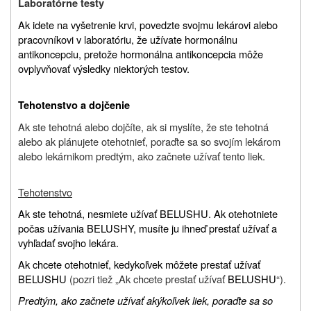
Laboratórne testy
Ak idete na vyšetrenie krvi, povedzte svojmu lekárovi alebo
pracovníkovi v laboratóriu, že užívate hormonálnu
antikoncepciu, pretože hormonálna antikoncepcia môže
ovplyvňovať výsledky niektorých testov.
Tehotenstvo a dojčenie
Ak ste tehotná alebo dojčíte, ak si myslíte, že ste tehotná
alebo ak plánujete otehotnieť, poraďte sa so svojím lekárom
alebo lekárnikom predtým, ako začnete užívať tento liek.
Tehotenstvo
Ak ste tehotná, nesmiete užívať BELUSHU. Ak otehotniete
počas užívania BELUSHY, musíte ju ihneď prestať užívať a
vyhľadať svojho lekára.
Ak chcete otehotnieť, kedykoľvek môžete prestať užívať
BELUSHU
(pozri tiež „Ak chcete prestať užívať
BELUSHU
“).
Predtým, ako začnete užívať akýkoľvek liek, poraďte sa so