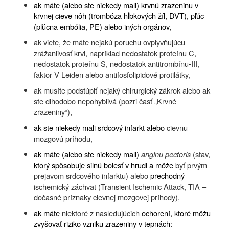
ak máte (alebo ste niekedy mali) krvnú zrazeninu v
krvnej cieve nôh (trombóza hĺbkových žíl, DVT), pľúc
(pľúcna embólia, PE) alebo iných orgánov,
ak viete, že máte nejakú poruchu ovplyvňujúcu
zrážanlivosť krvi, napríklad nedostatok proteínu C,
nedostatok proteínu S, nedostatok antitrombínu
-
III,
faktor V Leiden alebo antifosfolipidové protilátky,
ak musíte podstúpiť nejaký chirurgický zákrok alebo ak
ste dlhodobo nepohyblivá (pozri časť „Krvné
zrazeniny“),
ak ste niekedy mali srdcový infarkt alebo
cievnu
mozgovú príhodu,
ak máte (alebo ste niekedy mali)
anginu pectoris
(stav,
ktorý spôsobuje silnú bolesť v hrudi a môže
byť prvým
prejavom srdcového infarktu) alebo
prechodný
ischemický záchvat (Transient Ischemic Attack, TIA –
dočasné príznaky cievnej mozgovej príhody),
ak máte
niektoré z nasledujúcich
ochorení, ktoré môžu
zvyšovať riziko vzniku zrazeniny v tepnách: