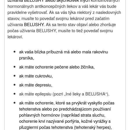
hormonálnych antikoncepčných liekov a váš lekár vás bude
pravidelne vyšetrovať. Ak sa vás týka niektorý z nasledovných
stavov, musíte to povedať svojmu lekárovi pred začatím
užívania
BELUSHY
.
Ak sa tento stav objaví alebo zhoršuje
počas užívania
BELUSHY
, musíte to tiež povedať svojmu
lekárovi.
ak vaša blízka príbuzná má alebo mala rakovinu
prsníka,
ak máte ochorenie pečene alebo žlčníka,
ak máte cukrovku,
ak máte depresiu,
ak máte epilepsiu (pozri „Iné lieky a BELUSHA“),
ak máte ochorenie, ktoré sa prvýkrát vyskytlo počas
tehotenstva alebo po predchádzajúcom používaní
pohlavných hormónov (napríklad strata sluchu,
ochorenie krvi nazývané porfýria, kožné vyrážky s
pľuzgiermi počas tehotenstva (tehotenský herpes),