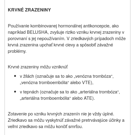
KRVNÉ ZRAZENINY
Používanie kombinovanej hormonálnej antikoncepcie, ako
napríklad
BELUSHA
, zvyšuje riziko vzniku krvnej zrazeniny v
porovnaní s jej nepoužívaním. V zriedkavých prípadoch môže
krvná zrazenina upchať krvné cievy a spôsobiť závažné
problémy.
Krvné zrazeniny môžu vzniknúť
v žilách (označuje sa to ako „venózna trombóza“,
„venózna tromboembólia“ alebo VTE),
v tepnách (označuje sa to ako „arteriálna trombóza“,
„arteriálna tromboembólia“ alebo ATE).
Zotavenie po vzniku krvných zrazenín nie je vždy úplné.
Zriedkavo sa môžu vyskytnúť závažné pretrvávajúce účinky a
veľmi zriedkavo sa môžu končiť smrťou.