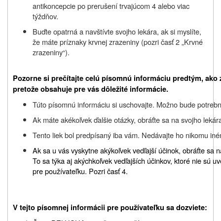
antikoncepcie po prerušení trvajúcom 4 alebo viac
týždňov.
Buďte opatrná a navštívte svojho lekára, ak si myslíte,
že máte príznaky krvnej zrazeniny (pozri časť 2 „Krvné
zrazeniny“).
Pozorne si prečítajte celú písomnú informáciu predtým, ako z
pretože obsahuje pre vás dôležité informácie.
Túto písomnú informáciu si uschovajte. Možno bude potrebné,
Ak máte akékoľvek ďalšie otázky, obráťte sa na svojho lekára
Tento liek bol predpísaný iba vám. Nedávajte ho nikomu in
Ak sa u vás vyskytne akýkoľvek vedľajší účinok, obráťte sa n
To sa týka aj akýchkoľvek vedľajších účinkov, ktoré nie sú u
pre používateľku.
Pozri časť 4.
V tejto písomnej informácii pre používateľku sa dozviete: