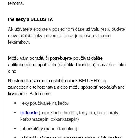
tehotná.
Iné lieky a BELUSHA
Ak užívate alebo ste v poslednom čase užívali, resp. budete
užívať ďalšie lieky, povedzte to svojmu lekárovi alebo
lekárnikovi.
Môžu vám poradiť, či potrebujete používať ďalšie
antikoncepčné opatrenia (napríklad kondóm) a ak áno – ako
dlho.
Niektoré liečivá môžu oslabiť účinok BELUSHY na
zamedzenie tehotenstva alebo môžu spôsobiť neočakávané
krvácanie. Patria sem
lieky používané na liečbu
epilepsie
(napríklad primidón, fenytoín, barbituráty,
karbamazepín, oxkarbazepín)
tuberkulózy (napr. rifampicín)
infekcií HIV (ritonavir, nevirapín) alebo iných infekcií