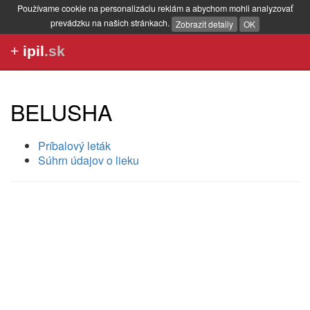
Používame cookie na personalizáciu reklám a abychom mohli analyzovať
prevádzku na našich stránkach.
Zobrazit detaily
OK
+
ipil
.sk
BELUSHA
Príbalový leták
Súhrn údajov o lieku