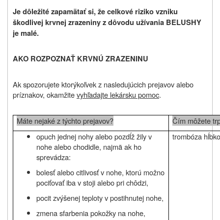
Je dôležité zapamätať si, že celkové riziko vzniku
škodlivej krvnej zrazeniny z dôvodu užívania
BELUSHY
je malé.
AKO ROZPOZNAŤ KRVNÚ ZRAZENINU
Ak spozorujete ktorýkoľvek z nasledujúcich prejavov alebo
príznakov, okamžite
vyhľadajte lekársku pomoc
.
Máte nejaké z týchto prejavov?
Čím môžete trp
opuch jednej nohy alebo pozdĺž žily v
trombóza hĺbko
nohe alebo chodidle, najmä ak ho
sprevádza:
bolesť alebo citlivosť v nohe, ktorú možno
pociťovať iba v stoji alebo pri chôdzi,
pocit zvýšenej teploty v postihnutej nohe,
zmena sfarbenia pokožky na nohe,