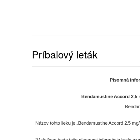
Príbalový leták
Písomná infor
Bendamustine Accord 2,5 m
Bendam
Názov tohto lieku je „Bendamustine Accord 2,5 mg/
“
V ďalšom texte tejto písomnej informácie bude o