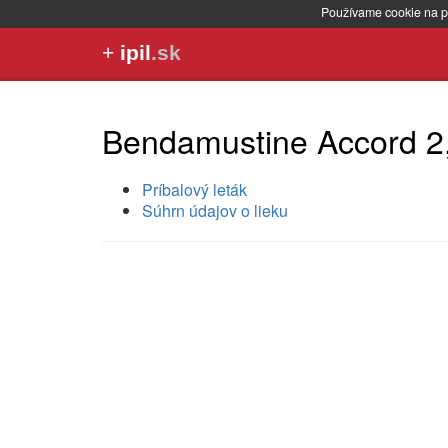
Používame cookie na p
+
ipil
.sk
Bendamustine Accord 2,
Príbalový leták
Súhrn údajov o lieku