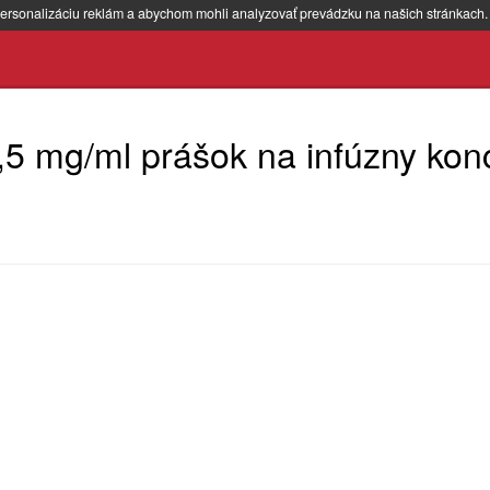
ersonalizáciu reklám a abychom mohli analyzovať prevádzku na našich stránkach
5 mg/ml prášok na infúzny kon