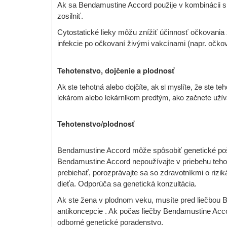
Ak sa Bendamustine Accord použije v kombinácii s
zosilniť.
Cytostatické lieky môžu znížiť účinnosť očkovania ž
infekcie po očkovaní živými vakcínami (napr. očkov
Tehotenstvo, dojčenie a plodnosť
Ak ste tehotná alebo dojčíte, ak si myslíte, že ste te
lekárom alebo lekárnikom predtým, ako začnete užívať
Tehotenstvo/plodnosť
Bendamustine Accord môže spôsobiť genetické pošk
Bendamustine Accord nepoužívajte v priebehu tehot
prebiehať, porozprávajte sa so zdravotníkmi o rizi
dieťa. Odporúča sa genetická konzultácia.
Ak ste žena v plodnom veku, musíte pred liečbou 
antikoncepcie . Ak počas liečby Bendamustine Accor
odborné genetické poradenstvo.