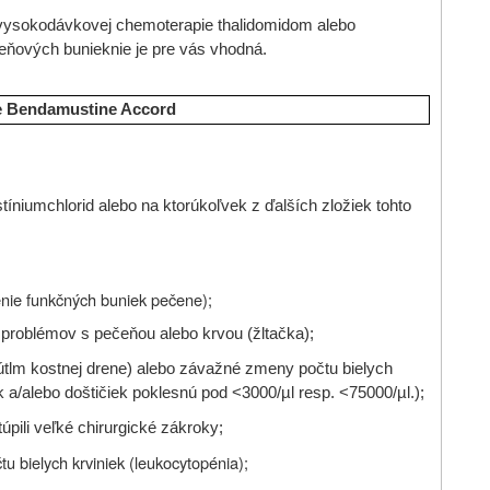
vysokodávkovej chemoterapie thalidomidom alebo
eňových bunieknie je pre vás vhodná.
ete Bendamustine Accord
stíniumchlorid alebo na ktorúkoľvek z ďalších zložiek tohto
nie funkčných buniek pečene);
 problémov s pečeňou alebo krvou (žltačka);
útlm kostnej drene) alebo závažné zmeny počtu bielych
iek a/alebo doštičiek poklesnú pod <3000/µl resp. <75000/µl.);
úpili veľké chirurgické zákroky;
u bielych krviniek (leukocytopénia);