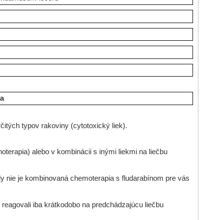
va
itých typov rakoviny (cytotoxický liek).
rapia) alebo v kombinácii s inými liekmi na liečbu
dy nie je kombinovaná chemoterapia s fludarabínom pre vás
 reagovali iba krátkodobo na predchádzajúcu liečbu