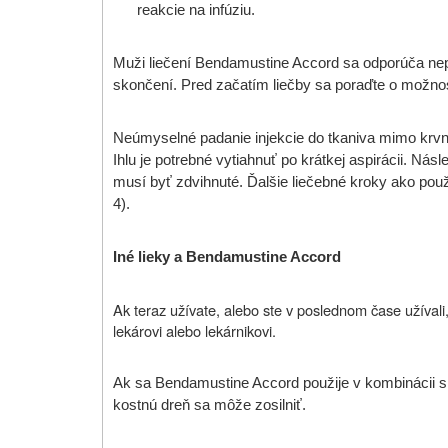
reakcie na infúziu.
Muži liečení Bendamustine Accord sa odporúča nepo
skončení. Pred začatím liečby sa poraďte o možnos
Neúmyselné padanie injekcie do tkaniva mimo krvnýc
Ihlu je potrebné vytiahnuť po krátkej aspirácii. Ná
musí byť zdvihnuté. Ďalšie liečebné kroky ako použ
4).
Iné lieky a Bendamustine Accord
Ak teraz užívate, alebo ste v poslednom čase užívali,
lekárovi alebo lekárnikovi.
Ak sa Bendamustine Accord použije v kombinácii s li
kostnú dreň sa môže zosilniť.