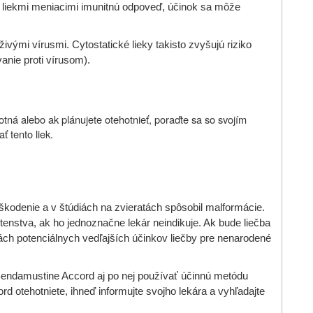
 liekmi meniacimi imunitnú odpoveď, účinok sa môže
ivými vírusmi. Cytostatické lieky takisto zvyšujú riziko
anie proti vírusom).
hotná alebo ak plánujete otehotnieť, poraďte sa so svojím
 tento liek.
odenie a v štúdiách na zvieratách spôsobil malformácie.
enstva, ak ho jednoznačne lekár neindikuje. Ak bude liečba
kách potenciálnych vedľajších účinkov liečby pre nenarodené
Bendamustine Accord aj po nej používať účinnú metódu
d otehotniete, ihneď informujte svojho lekára a vyhľadajte