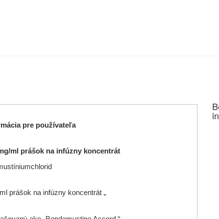
B
i
mácia pre používateľa
g/ml prášok na infúzny koncentrát
ustíniumchlorid
ml prášok na infúzny koncentrát „
značovaný ako „Bendamustine Accord “.