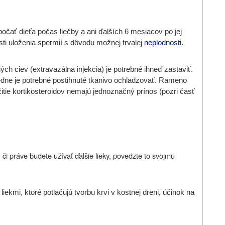
čať dieťa počas liečby a ani ďalších 6 mesiacov po jej
ti uloženia spermií s dôvodu možnej trvalej
neplodnost
i.
h ciev (extravazálna injekcia) je potrebné ihneď zastaviť.
sledne je potrebné postihnuté tkanivo ochladzovať. Rameno
itie kortikosteroidov nemajú jednoznačný prínos (pozri časť
 či práve budete užívať ďalšie lieky, povedzte to svojmu
ekmi, ktoré potlačujú tvorbu krvi v kostnej dreni, účinok na