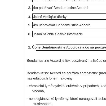
3. Ako používať Bendamustine Accord
4. Možné vedľajšie účinky
5. Ako uchovávať Bendamustine Accord
6. Obsah balenia a ďalšie informácie
1. Čo je Bendamustine
Accord
a na čo sa použí
Bendamustine Accord je liek používaný na liečbu urč
Bendamustine Accord sa používa samostatne (monote
nasledujúcich foriem rakoviny:
- chronická lymfocytická leukémia v prípadoch, ke
vhodná,
- nehodgkinovské lymfómy, ktoré nereagovali alebo
rituximabom,