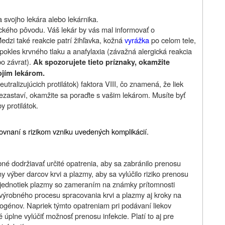
 svojho lekára alebo lekárnika.
gického pôvodu. Váš lekár by vás mal informovať o
edzi také reakcie patrí žihľavka, kožná
vyrážka
po celom tele,
 pokles krvného tlaku a anafylaxia (závažná alergická reakcia
o závrat).
Ak spozorujete tieto príznaky, okamžite
ojím lekárom.
eutralizujúcich protilátok) faktora VIII, čo znamená, že liek
ezastaví, okamžite sa poraďte s vašim lekárom. Musíte byť
 protilátok.
rovnaní s rizikom vzniku uvedených komplikácií.
ebné dodržiavať určité opatrenia, aby sa zabránilo prenosu
sny výber darcov krvi a plazmy, aby sa vylúčilo riziko prenosu
ky jednotiek plazmy so zameraním na známky prítomnosti
do výrobného procesu spracovania krvi a plazmy aj kroky na
togénov. Napriek týmto opatreniam pri podávaní liekov
 úplne vylúčiť možnosť prenosu infekcie. Platí to aj pre