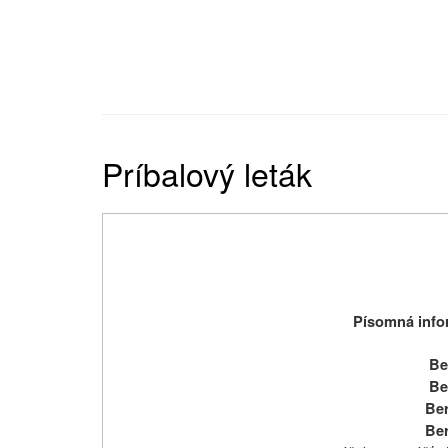
Príbalový leták
Písomná infor
Be
Be
Ber
Ber