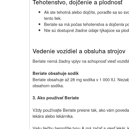
Tehotenstvo, dojčenie a plodnosť
Ak ste tehotná alebo dojčíte, poraďte sa so s
tento liek.
Beriate sa má počas tehotenstva a dojčenia po
Nie sú dostupné žiadne údaje týkajúce sa plod
Vedenie vozidiel a obsluha strojov
Beriate nemá žiadny vplyv na
schopnosť viesť vozidl
Beriate obsahuje sodík
Beriate obsahuje až 28 mg sodíka v 1 000 IU. Nezab
obsahom sodíka.
3. Ako používať Beriate
Vždy používajte Beriate presne tak, ako vám povedal v
lekára alebo lekárnika.
Vašu liečbu hemofílie typu A má začať a viesť lekár, 