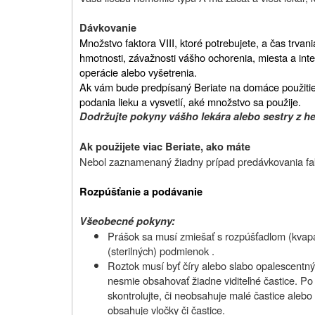
Dávkovanie
Množstvo faktora VIII, ktoré potrebujete, a čas trvani
hmotnosti, závažnosti vášho ochorenia, miesta a int
operácie alebo vyšetrenia.
Ak vám bude predpísaný Beriate na domáce použitie
podania lieku a vysvetlí, aké množstvo sa použije.
Dodržujte pokyny vášho lekára alebo sestry z he
Ak použijete viac Beriate, ako máte
Nebol zaznamenaný žiadny prípad predávkovania fak
Rozpúšťanie a podávanie
Všeobecné pokyny:
Prášok sa musí zmiešať s rozpúšťadlom (kvapali
(sterilných) podmienok .
Roztok musí byť číry alebo slabo opalescentný,
nesmie obsahovať žiadne viditeľné častice. Po f
skontrolujte, či neobsahuje malé častice alebo
obsahuje vločky či častice.