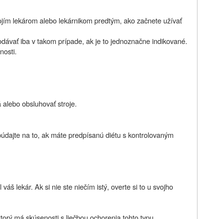
vojím lekárom alebo lekárnikom predtým, ako začnete užívať
dávať iba v takom prípade, ak je to jednoznačne indikované.
nosti.
á alebo obsluhovať stroje.
údajte na to, ak máte predpísanú diétu s kontrolovaným
áš lekár. Ak si nie ste niečím istý, overte si to u svojho
ktorý má skúsenosti s liečbou ochorenia tohto typu.