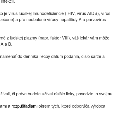
nfekcií.
 je vírus ľudskej imunodeficiencie ( HIV, vírus AIDS), vírus
 pečene) a pre neobalené vírusy hepatitídy A a parvovírus
né z ľudskej plazmy (napr. faktor VIII), váš lekár vám môže
 A a B.
namenať do denníka liečby dátum podania, číslo šarže a
ívali, či práve budete užívať ďalšie lieky, povedzte to svojmu
dlami a rozpúšťadlami
okrem tých, ktoré odporúča výrobca