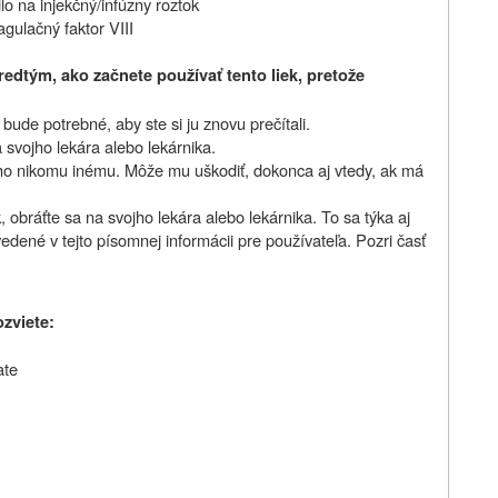
lo na injekčný/infúzny roztok
agulačný faktor VIII
edtým, ako začnete používať tento liek, pretože
ude potrebné, aby ste si ju znovu prečítali.
 svojho lekára alebo lekárnika.
 ho nikomu inému. Môže mu uškodiť, dokonca aj vtedy, ak má
 obráťte sa na svojho lekára alebo lekárnika. To sa týka aj
vedené v tejto písomnej informácii pre používateľa. Pozri časť
ozviete:
ate