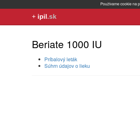
Používame cookie na p
+
ipil
.sk
Beriate 1000 IU
Príbalový leták
Súhrn údajov o lieku