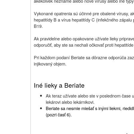
akékoľvek neznáme alebo nové vírusy alebo iné typy i
Vykonané opatrenia sú účinné pre obalené vírusy, ako
hepatitídy B a vírus hepatitídy C (infekčného zápalu
B19.
Ak pravidelne alebo opakovane užívate lieky priprave
odporučiť, aby ste sa nechali očkovať proti hepatitíde
Pri každom podaní Beriate sa dôrazne odporúča zaz
injikovaný objem.
Iné lieky a Beriate
Ak teraz užívate alebo ste v poslednom čase už
lekárovi alebo lekárnikovi.
Beriate sa nesmie miešať s inými liekmi, riedi
(pozri časť 6).