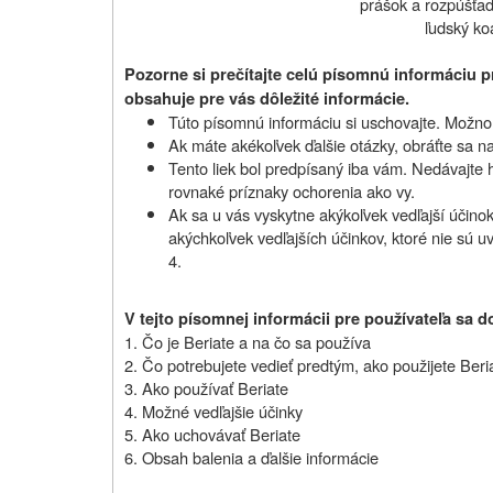
prášok a rozpúšťad
ľudský ko
Pozorne si prečítajte celú písomnú informáciu pr
obsahuje pre vás dôležité informácie.
Túto písomnú informáciu si uschovajte. Možno b
Ak máte akékoľvek ďalšie otázky, obráťte sa na
Tento liek bol predpísaný iba vám. Nedávajte
rovnaké príznaky ochorenia ako vy.
Ak sa u vás vyskytne akýkoľvek vedľajší účinok,
akýchkoľvek vedľajších účinkov, ktoré nie sú u
4.
V tejto písomnej informácii pre používateľa sa d
1. Čo je Beriate a na čo sa používa
2.
Čo potrebujete vedieť predtým, ako použijete
Beri
3. Ako používať Beriate
4. Možné vedľajšie účinky
5. Ako uchovávať Beriate
6.
Obsah balenia a ďalšie informácie