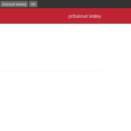
.
Zobrazit detaily
OK
príbalové letáky