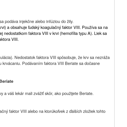
a podáva injekčne alebo infúziou do žily.
krvi) a obsahuje ľudský koagulačný faktor VIII. Používa sa na
 nedostatkom faktora VIII v krvi (hemofília typu A). Liek sa
ktora VIII.
gulácia). Nedostatok faktora VIII spôsobuje, že krv sa nezráža
ku krvácaniu. Podávaním faktora VIII Beriate sa dočasne
Beriate
 a váš lekár mali zvážiť skôr, ako použijete Beriate.
ačný faktor VIII alebo na ktorúkoľvek z ďalších zložiek tohto