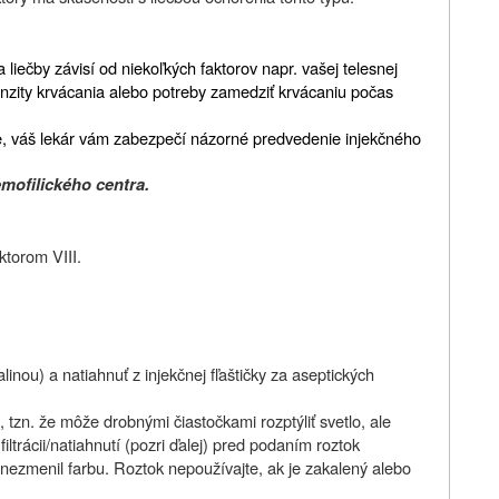
a liečby závisí od niekoľkých faktorov napr. vašej telesnej
enzity krvácania alebo potreby zamedziť krvácaniu počas
, váš lekár vám zabezpečí názorné predvedenie injekčného
mofilického centra.
torom VIII.
nou) a natiahnuť z injekčnej fľaštičky za aseptických
 tzn. že môže drobnými čiastočkami rozptýliť svetlo, ale
iltrácii/natiahnutí (pozri ďalej) pred podaním roztok
 nezmenil farbu. Roztok nepoužívajte, ak je zakalený alebo