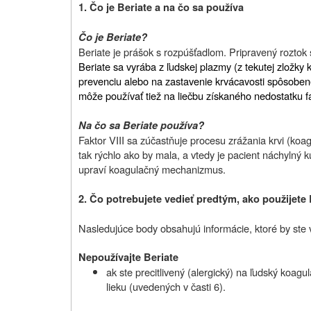
1. Čo je Beriate a na čo sa používa
Čo je Beriate?
Beriate je prášok s rozpúšťadlom. Pripravený roztok s
Beriate sa vyrába z ľudskej plazmy (z tekutej zložky 
prevenciu alebo na zastavenie krvácavosti spôsobenej
môže používať tiež na liečbu získaného nedostatku fa
Na čo sa Beriate používa?
Faktor VIII sa zúčastňuje procesu zrážania krvi (koa
tak rýchlo ako by mala, a vtedy je pacient náchylný 
upraví koagulačný mechanizmus.
2.
Čo potrebujete vedieť predtým, ako použijete
Nasledujúce body obsahujú informácie, ktoré by ste vy
Nepoužívajte Beriate
ak ste precitlivený (alergický) na ľudský koagul
lieku (uvedených v časti 6).