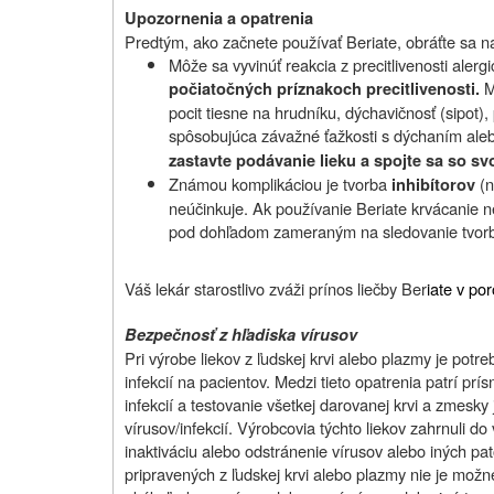
Upozornenia a opatrenia
Predtým, ako začnete používať Beriate, obráťte sa na
Môže sa vyvinúť reakcia z precitlivenosti aler
M
počiatočných príznakoch precitlivenosti.
pocit tiesne na hrudníku, dýchavičnosť (sipot),
spôsobujúca závažné ťažkosti s dýchaním aleb
zastavte podávanie lieku a spojte sa so sv
Známou komplikáciou je tvorba
(n
inhibítorov
neúčinkuje. Ak používanie Beriate krvácanie n
pod dohľadom zameraným na sledovanie tvorby
Váš lekár starostlivo zváži prínos liečby Ber
iate v po
Bezpečnosť z hľadiska vírusov
Pri výrobe liekov z ľudskej krvi alebo plazmy je potr
infekcií na pacientov. Medzi tieto opatrenia patrí prí
infekcií a testovanie všetkej darovanej krvi a zmes
vírusov/infekcií. Výrobcovia týchto liekov zahrnuli 
inaktiváciu alebo odstránenie vírusov alebo iných pa
pripravených z ľudskej krvi alebo plazmy nie je možné