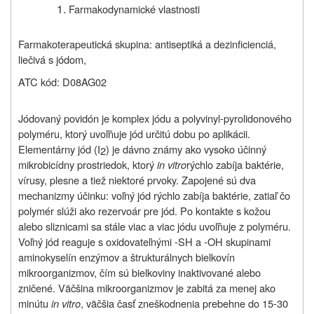
Farmakodynamické vlastnosti
Farmakoterapeutická skupina: antiseptiká a dezinficienciá,
liečivá s jódom,
ATC kód: D08AG02
Jódovaný povidón je komplex jódu a polyvinyl-pyrolidonového
polyméru, ktorý uvoľňuje jód určitú dobu po aplikácii.
Elementárny jód (I
) je dávno známy ako vysoko účinný
2
mikrobicídny prostriedok, ktorý
in vitro
rýchlo zabíja baktérie,
vírusy, plesne a tiež niektoré prvoky. Zapojené sú dva
mechanizmy účinku: voľný jód rýchlo zabíja baktérie, zatiaľ čo
polymér slúži ako rezervoár pre jód. Po kontakte s kožou
alebo sliznicami sa stále viac a viac jódu uvoľňuje z polyméru.
Voľný jód reaguje s oxidovateľnými -SH a -OH skupinami
aminokyselín enzýmov a štrukturálnych bielkovín
mikroorganizmov, čím sú bielkoviny inaktivované alebo
zničené. Väčšina mikroorganizmov je zabitá za menej ako
minútu
in vitro
, väčšia časť zneškodnenia prebehne do 15-30