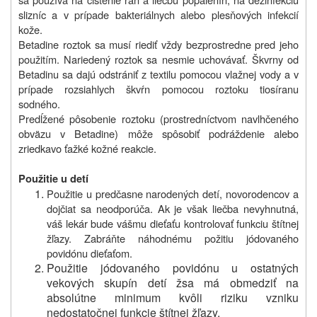
slizníc a v prípade bakteriálnych alebo plesňových infekcií
kože.
Betadine roztok sa musí riediť vždy bezprostredne pred jeho
použitím. Nariedený roztok sa nesmie uchovávať. Škvrny od
Betadinu sa dajú odstrániť z textilu pomocou vlažnej vody a v
prípade rozsiahlych škvŕn pomocou roztoku tiosíranu
sodného.
Predĺžené pôsobenie roztoku (prostredníctvom navlhčeného
obväzu v Betadine) môže spôsobiť podráždenie alebo
zriedkavo ťažké kožné reakcie.
Použitie u
detí
Použitie u predčasne narodených detí
, novorodencov
a
dojčiat
sa neodporúča.
Ak je však liečba nevyhnutná,
váš lekár bude vášmu dieťaťu kontrolovať funkciu štítnej
žľazy. Zabráňte náhodnému požitiu jódovaného
povidónu dieťaťom.
Použitie jódovaného povidónu u ostatných
vekových skupín detí žsa má obmedziť na
absolútne minimum kvôli riziku vzniku
nedostatočnej funkcie štítnej žľazy.