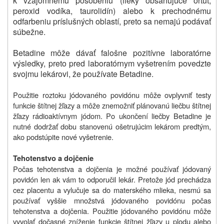
k vzájomnému pôsobeniu (lieky obsahujúce ortuť,
peroxid vodíka, taurolidín) alebo k prechodnému
odfarbeniu príslušných oblastí, preto sa nemajú podávať
súbežne.
Betadine môže dávať falošne pozitívne laboratórne
výsledky, preto pred laboratórnym vyšetrením povedzte
svojmu lekárovi, že používate Betadine.
Použitie roztoku jódovaného povidónu môže ovplyvniť testy
funkcie štítnej žľazy a môže znemožniť plánovanú liečbu štítnej
žľazy rádioaktívnym jódom. Po ukončení liečby Betadine je
nutné dodržať dobu stanovenú ošetrujúcim lekárom predtým,
ako podstúpite nové vyšetrenie.
Tehotenstvo a dojčenie
Počas tehotenstva a dojčenia je možné používať jódovaný
povidón len ak vám to odporučil lekár. Pretože jód prechádza
cez placentu a vylučuje sa do materského mlieka, nesmú sa
používať vyššie množstvá jódovaného povidónu počas
tehotenstva a dojčenia. Použitie jódovaného povidónu môže
vyvolať dočasné zníženie funkcie štítnej žľazy u plodu alebo