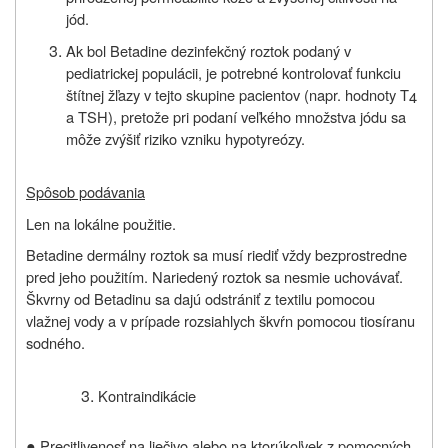
jód.
Ak bol Betadine dezinfekčný roztok podaný v
pediatrickej populácii, je potrebné kontrolovať funkciu
štítnej žľazy v tejto skupine pacientov (napr. hodnoty T
4
a TSH), pretože pri podaní veľkého množstva jódu sa
môže zvýšiť riziko vzniku hypotyreózy.
Spôsob podávania
Len na lokálne použitie.
Betadine dermálny roztok sa musí riediť vždy bezprostredne
pred jeho použitím. Nariedený roztok sa nesmie uchovávať.
Škvrny od Betadinu sa dajú odstrániť z textilu pomocou
vlažnej vody a v prípade rozsiahlych škvŕn pomocou tiosíranu
sodného.
Kontraindikácie
●
Precitlivenosť na liečivo alebo na ktorúkoľvek z pomocných