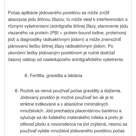
Počas aplikácie jódovaného povidónu sa môže znížiť
absorpcia jódu štítnou žľazou; to môže viesť k interferenciám s
rôznymi vyšetreniami (scintigrafia štítnej žľazy, stanovenie jódu
viazaného na proteín (PBI = protein-bound iodine, proteínový
jód) a diagnostiky rádioaktívnym jódom) a môže znemožniť
plánovanú liečbu štítnej žľazy rádioaktívnym jódom. Po
ukončení liečby jódovaným povidónom je nutné dodržať
časový odstup od nasledujúceho scintigrafického vyšetrenia.
Fertilita, gravidita a laktácia
Roztok sa nemá používať počas gravidity a dojčenia.
Jódovaný povidón je možné používať len ak je to
striktne indikované a v absolútne minimálnych
množstvách. Jód prechádza placentárnou bariérou a
vylučuje sa do ľudského materského mlieka a preto je
citlivosť plodu a novorodenca na jód zvýšená, nesmú sa
používať vyššie množstvá jódovaného povidónu počas