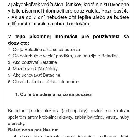
aj akýchkoľvek vedľajších účinkov, ktoré nie sú uvedené
v tejto písomnej informácii pre používateľa. Pozri časť 4.
- Ak sa do 7 dní nebudete cítiť lepšie alebo sa budete
cítiť horšie, musíte sa obrátiť na lekára.
V tejto písomnej informácii pre používateľa sa
dozviete:
1. Čo je Betadine a na čo sa používa
2. Čo potrebujete vedieť predtým, ako použijete Betadine
3. Ako používať Betadine
4. Možné vedľajšie účinky
5. Ako uchovávať Betadine
6. Obsah balenia a ďalšie informácie
Čo je Betadine a na čo sa používa
Betadine je dezinfekčný (antiseptický) roztok so širokým
spektrom antimikrobiálnej aktivity, zabíja baktérie, vírusy, huby
a prvoky.
Betadine sa používa na:
dezinfekciu pokožky pred injekciou, odberom krvi,