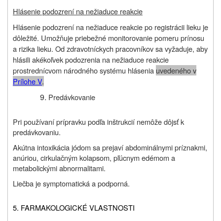
Hlásenie podozrení na nežiaduce reakcie
Hlásenie podozrení na nežiaduce reakcie po registrácii lieku je
dôležité. Umožňuje priebežné monitorovanie pomeru prínosu
a rizika lieku. Od zdravotníckych pracovníkov sa vyžaduje, aby
hlásili akékoľvek podozrenia na nežiaduce reakcie
prostrednícvom národného systému hlásenia
uvedeného v
Prílohe V
.
Predávkovanie
Pri používaní prípravku podľa inštrukcií nemôže dôjsť k
predávkovaniu.
Akútna intoxikácia jódom sa prejaví abdominálnymi príznakmi,
anúriou, cirkulačným kolapsom, pľúcnym edémom a
metabolickými abnormalitami.
Liečba je symptomatická a podporná.
5. FARMAKOLOGICKÉ VLASTNOSTI