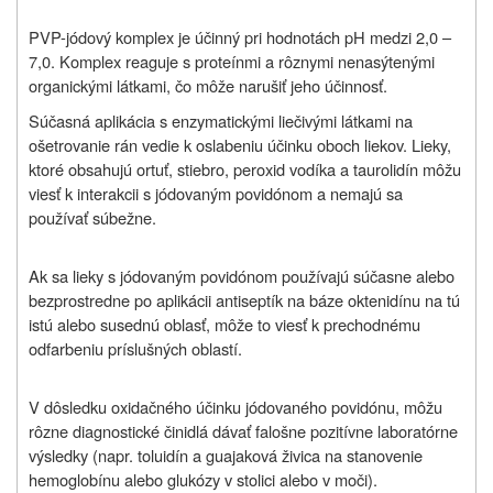
PVP-jódový komplex je účinný pri hodnotách pH medzi 2,0 –
7,0. Komplex reaguje s proteínmi a rôznymi nenasýtenými
organickými látkami, čo môže narušiť jeho účinnosť.
Súčasná aplikácia s enzymatickými liečivými látkami na
ošetrovanie rán vedie k oslabeniu účinku oboch liekov. Lieky,
ktoré obsahujú ortuť, stiebro, peroxid vodíka a taurolidín môžu
viesť k interakcii s jódovaným povidónom a nemajú sa
používať súbežne.
Ak sa lieky s jódovaným povidónom používajú súčasne alebo
bezprostredne po aplikácii antiseptík na báze oktenidínu na tú
istú alebo susednú oblasť, môže to viesť k prechodnému
odfarbeniu príslušných oblastí.
V dôsledku oxidačného účinku jódovaného povidónu, môžu
rôzne diagnostické činidlá dávať falošne pozitívne laboratórne
výsledky (napr. toluidín a guajaková živica na stanovenie
hemoglobínu alebo glukózy v stolici alebo v moči).