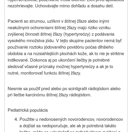
nezohrievajte. Uchovávajte mimo dohľadu a dosahu detí.
Pacienti so strumou, uzlíkmi v štítnej žľaze alebo inými
neakútnymi ochoreniami štítnej žľazy majú riziko vzniku
zvýšenej činnosti štítnej žľazy (hypertyreózy) z podávania
vysokého množstva jódu. V tejto skupine pacientov nemá byť
používanie roztoku jódovaného povidónu počas dlhšieho
obdobia a na rozsiahlejších plochách kože, ak to nie je striktne
indikované. Dokonca aj po ukončení liečby je potrebné
sledovať včasné príznaky možnej hypertyreózy a ak je to
nutné, monitorovať funkciu štítnej žľazy.
Nesmie sa použiť pred alebo po scintigrafii rádiojódom alebo
pri liečbe karcinómu štítnej žľazy rádiojódom.
Pediatrická populácia
Použitie u nedonosených novorodencov, novorodencov
a dojčiat sa nedoporučuje, ale ak je potrebná takáto
liečba, môže sa uskutočniť po individuálnom zvážení a