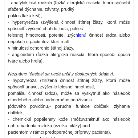
- anafylaktická reakcia (ťažká alergická reakcia, ktorá spôsobí
sťažené dýchanie, závraty, prudký
pokles tlaku krvi),
- hypertyreóza (zvýšená činnosť štítnej žľazy, ktorá môže
spôsobiť zvýšenú chuť do jedla, pokles
telesnej hmotnosti, potenie, zrýc
hlen
ú činnosť srdca alebo
nepokoj) u pacientov, ktorí mali
v minulosti ochorenie štítnej žľazy,
- angioedém (ťažká alergická reakcia, ktorá spôsobí opuch
tváre alebo hrdla).
Neznáme (častosť sa nedá určiť z dostupných údajov):
- hypotyreóza (znížená činnosť štítnej žľazy, ktorá môže
spôsobiť únavu, zvýšenie telesnej hmotnosti,
pomalšiu činnosť srdca), môže sa vyskytnúť ako následok
dlhodobého alebo nadmerného používania
jódového povidónu,- porucha funkcie obličiek, zlyhanie
obličiek,
- chemické popáleniny kože (môžu
vzniknúť ako následok
nahromadenia roztoku (vzniku mláky) pod
pacientom v rámci predoperačnej prípravy pacienta),