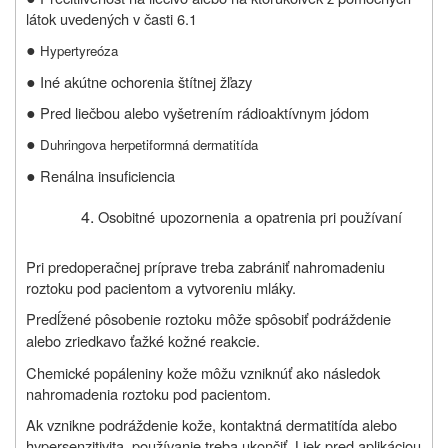
látok uvedených v časti 6.1
●
Hypertyreóza
●
Iné akútne ochorenia štítnej žľazy
●
Pred liečbou alebo vyšetrením rádioaktívnym jódom
●
Duhringova herpetiformná dermatitída
●
Renálna insuficiencia
Osobitné
upozornenia
a opatrenia pri používaní
Pri predoperačnej príprave treba zabrániť nahromadeniu
roztoku pod pacientom a vytvoreniu mláky.
Predĺžené pôsobenie roztoku môže spôsobiť podráždenie
alebo zriedkavo ťažké kožné reakcie.
Chemické popáleniny kože môžu vzniknúť ako následok
nahromadenia roztoku pod pacientom.
Ak vznikne podráždenie kože, kontaktná dermatitída alebo
hypersenzitivita, používanie treba ukončiť. Liek pred aplikáciou