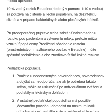
miesta aplikácie.
10 % vodný roztok Betadine
(riedený v pomere 1:10 s vodou)
sa používa na čistenie a liečbu popálenín, na dezinfekciu
slizníc a v prípade bakteriálnych alebo plesňových infekcií.
Pri predoperačnej príprave treba zabrániť nahromadeniu
roztoku pod pacientom a vytvoreniu mláky, pretože môžu
vzniknúť popáleniny.Predĺžené pôsobenie roztoku
(prostredníctvom navlhčeného obväzu v Betadine) môže
spôsobiť podráždenie alebo zriedkavo ťažké kožné reakcie.
Pediatrická populácia
Použitie u nedonosených novorodencov, novorodencov
a dojčiat sa neodporúča, ale ak je potrebná takáto
liečba, môže sa uskutočniť po individuálnom zvážení a
pod stálym lekárskym dohľadom.
V ostatnej pediatrickej populácii sa má použitie
jódovaného povidónu obmedziť na minimum kvôli
prirodzenej permeabilite kože a zvýšenej citlivosti na