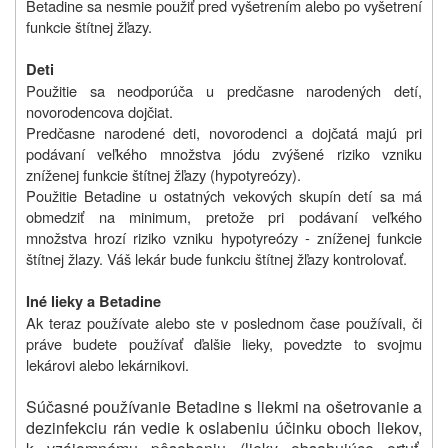
Betadine sa nesmie použiť pred vyšetrením alebo po vyšetrení
funkcie štítnej žľazy.
Deti
Použitie sa neodporúča u predčasne narodených detí,
novorodencov
a dojčiat
.
Predčasne narodené deti, novorodenci a dojčatá majú pri
podávaní veľkého množstva jódu zvýšené riziko vzniku
zníženej funkcie štítnej žľazy (hypotyreózy).
Použitie Betadine u ostatných vekových skupín detí sa má
obmedziť na minimum, pretože pri podávaní veľkého
množstva hrozí riziko vzniku hypotyreózy - zníženej funkcie
štítnej žlazy. Váš lekár bude funkciu štítnej žľazy kontrolovať.
Iné lieky a Betadine
Ak teraz používate alebo ste v poslednom čase používali, či
práve budete používať ďalšie lieky, povedzte to svojmu
lekárovi alebo lekárnikovi.
Súčasné používanie Betadine s liekmi na ošetrovanie a
dezinfekciu rán vedie k oslabeniu účinku oboch liekov,