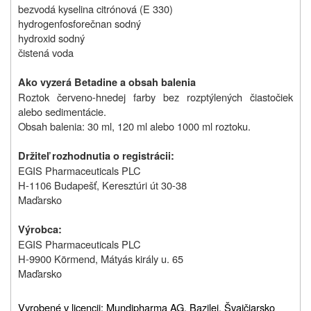
bezvodá kyselina citrónová (E 330)
hydrogenfosforečnan sodný
hydroxid sodný
čistená voda
Ako vyzerá Betadine a obsah balenia
Roztok červeno-hnedej farby bez rozptýlených čiastočiek
alebo sedimentácie.
Obsah balenia: 30 ml, 120 ml alebo 1000 ml roztoku.
Držiteľ rozhodnutia o registrácii:
EGIS Pharmaceuticals PLC
H-1106 Budapešť, Keresztúri út 30-38
Maďarsko
Výrobca:
EGIS Pharmaceuticals PLC
H-9900 Körmend, Mátyás király u. 65
Maďarsko
Vyrobené v licencii: Mundipharma AG, Bazilej, Švajčiarsko