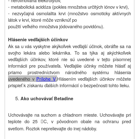
- nerovnováha elektrolytov,
- metabolická acidóza (pokles množstva určitých iónov v krvi),
- nezvyčajná osmolalita krvi (množstvo osmoticky aktívnych
látok v krvi, ktoré môže vzniknúť po
použití veľkého množstva jódovaného povidónu).
Hlásenie vedľajších účinkov
Ak sa u vás vyskytne akýkoľvek vedľajší účinok, obráťte sa na
svojho lekára alebo lekárnika. To sa týka aj akýchkoľvek
vedľajších účinkov, ktoré nie sú uvedené v tejto písomnej
informácii pre používateľa. Vedľajšie účinky môžete hlásiť aj
priamo prostredníctvom národného systému hlásenia
uvedeného v
Prílohe V
.
Hlásením vedľajších účinkov môžete
prispieť k získaniu ďalších informácií o bezpečnosti tohto lieku
.
Ako uchovávať Betadine
Uchovávajte na suchom a chladnom mieste. Uchovávajte pri
teplote do 25
C, v pôvodnom obale na ochranu pred

svetlom. Roztok neprelievajte do inej nádoby.