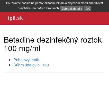
Používame cookie na personalizáciu reklám a abychom mohli analyzovať
prevádzku na našich stránkach.
Zobrazit detaily
OK
+
ipil
.sk
Betadine dezinfekčný roztok
100 mg/ml
Príbalový leták
Súhrn údajov o lieku