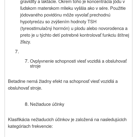
gravidity a laktácie. Okrem toho je koncentrácia jódu v
ľudskom materskom mlieku vyššia ako v sére. Použitie
jódovaného povidónu môže vyvolať prechodnú
hypotyreózu so zvýšením hodnoty TSH
(tyreostimulačný hormón) u plodu alebo novorodenca a
preto je u týchto detí potrebné kontrolovať funkciu štítnej
žľazy.
Ovplyvnenie schopnosti viesť vozidlá a obsluhovať
stroje
Betadine nemá žiadny efekt na schopnosť viesť vozidlá a
obsluhovať stroje.
Nežiaduce účinky
Klasifikácia nežiaducich účinkov je založená na nasledujúcich
kategóriach frekvencie: