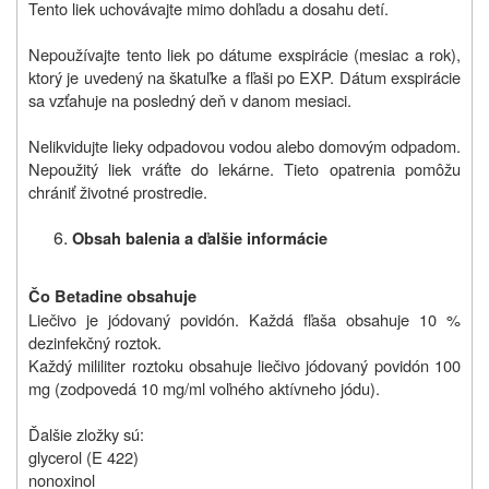
Tento liek uchovávajte mimo dohľadu a dosahu detí.
Nepoužívajte tento liek po dátume exspirácie (mesiac a rok),
ktorý je uvedený na škatuľke a fľaši po EXP. Dátum exspirácie
sa vzťahuje na posledný deň v danom mesiaci.
Nelikvidujte lieky odpadovou vodou alebo domovým odpadom.
Nepoužitý liek vráťte do lekárne. Tieto opatrenia pomôžu
chrániť životné prostredie.
Obsah balenia a ďalšie informácie
Čo Betadine obsahuje
Liečivo je jódovaný povidón. Každá fľaša obsahuje 10 %
dezinfekčný roztok.
Každý mililiter roztoku obsahuje liečivo jódovaný povidón 100
mg (zodpovedá 10 mg/ml voľného aktívneho jódu).
Ďalšie zložky sú:
glycerol (E 422)
nonoxinol