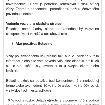
novorodenca. U detí je potrebné kontrolovať funkciu štítnej
žľazy. Zabráňte náhodnému perorálnemu požitiu jódovaného
povidónu dieťaťom.
Vedenie vozidiel a obsluha strojov
Betadine nemá žiadny alebo len zanedbateľný vplyv na
schopnosť viesť vozidlá a obsluhovať stroje.
Ako používať Betadine
Vždy používajte tento liek presne tak, ako je uvedené v tejto
informácii alebo ako vám povedal váš lekár alebo lekárnik. Ak
si nie ste niečím istý, overte si to u svojho lekára alebo
lekárnika.
Betadine
roztok sa používa buď koncentrovaný v neriedenej
forme alebo ako riedený 10 % (1:10) alebo 1 % (1:100) roztok
v závislosti od miesta aplikácie.
10 % vodný roztok Betadine
(riedený v pomere 1:10 s vodou)
sa používa na čistenie rán a liečbu popálenín, na dezinfekciu