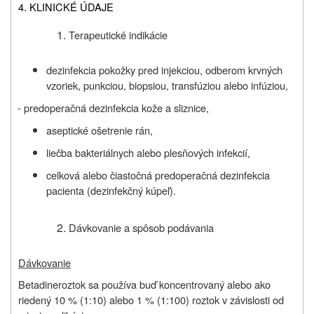
4. KLINICKÉ ÚDAJE
Terapeutické indikácie
dezinfekcia pokožky pred injekciou, odberom krvných
vzoriek, punkciou, biopsiou, transfúziou alebo infúziou,
- predoperačná dezinfekcia kože a sliznice,
aseptické ošetrenie rán,
liečba bakteriálnych alebo plesňových infekcií,
celková alebo čiastočná predoperačná dezinfekcia
pacienta (dezinfekčný kúpeľ).
Dávkovanie a spôsob pod
ávania
Dávkovanie
Betadine
roztok sa používa buď koncentrovaný alebo ako
riedený 10 % (1:10) alebo 1 % (1:100) roztok v závislosti od