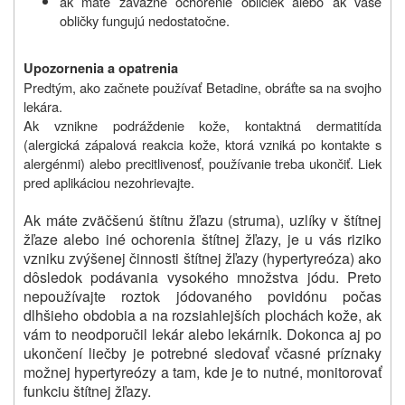
ak máte závažné ochorenie obličiek alebo ak vaše
obličky fungujú nedostatočne.
Upozornenia a opatrenia
Predtým, ako začnete používať Betadine, obráťte sa na svojho
lekára.
Ak vznikne podráždenie kože, kontaktná dermatitída
(alergická zápalová reakcia kože, ktorá vzniká po kontakte s
alergénmi) alebo precitlivenosť, používanie treba ukončiť. Liek
pred aplikáciou nezohrievajte.
Ak máte zväčšenú štítnu žľazu (struma), uzlíky v štítnej
žľaze alebo iné ochorenia štítnej žľazy, je u vás riziko
vzniku zvýšenej činnosti štítnej žľazy (hypertyreóza) ako
dôsledok podávania vysokého množstva jódu. Preto
nepoužívajte roztok jódovaného povidónu počas
dlhšieho obdobia a na rozsiahlejších plochách kože, ak
vám to neodporučil lekár alebo lekárnik. Dokonca aj po
ukončení liečby je potrebné sledovať včasné príznaky
možnej hypertyreózy a tam, kde je to nutné, monitorovať
funkciu štítnej žľazy.