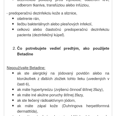
odberom tkaniva, transfúziou alebo infúziou,
- predoperačnú dezinfekciu kože a sliznice,
ošetrenie rán,
liečbu bakteriálnych alebo plesňových infekcií,
celkovú alebo čiastočnú predoperačnú dezinfekciu
pacienta (dezinfekčný kúpeľ).
Čo potrebujete vedieť predtým, ako použijete
Betadine
Nepoužívajte Betadine:
ak ste alergický na jódovaný povidón alebo na
ktorúkoľvek z ďalších zložiek tohto lieku (uvedených v
časti 6),
ak máte hypertyreózu (zvýšenú činnosť štítnej žľazy),
ak máte iné akútne poruchy štítnej žľazy,
ak ste liečený rádioaktívnym jódom,
ak máte zápal kože (Duhringova herpetiformná
dermatitída),