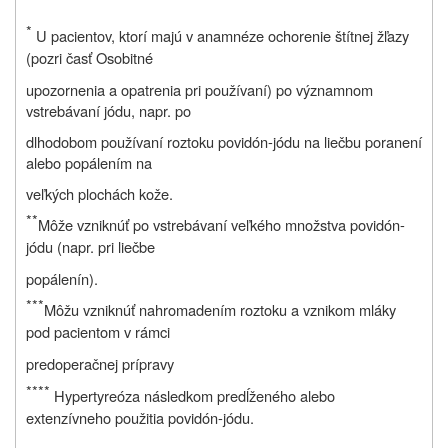
*
U pacientov, ktorí majú v anamnéze ochorenie štítnej žľazy
(pozri časť Osobitné
upozornenia a opatrenia pri používaní) po významnom
vstrebávaní jódu, napr. po
dlhodobom používaní roztoku povidón-jódu na liečbu poranení
alebo popálením na
veľkých plochách kože.
**
Môže vzniknúť po vstrebávaní veľkého množstva povidón-
jódu (napr. pri liečbe
popálenín).
***
Môžu vzniknúť nahromadením roztoku a vznikom mláky
pod pacientom v rámci
predoperačnej prípravy
****
Hypertyreóza následkom predĺženého alebo
extenzívneho použitia povidón-jódu.