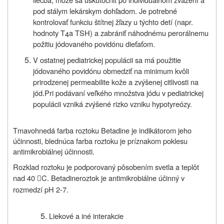
pod stálym lekárskym dohľadom. Je potrebné
kontrolovať funkciu štítnej žľazy u týchto detí (napr.
hodnoty T
a TSH) a zabrániť náhodnému perorálnemu
4
požitiu jódovaného povidónu dieťaťom.
V ostatnej pediatrickej populácii sa má použitie
jódovaného povidónu obmedziť na minimum kvôli
prirodzenej permeabilite kože a zvýšenej citlivosti na
jód.Pri podávaní veľkého množstva jódu v pediatrickej
populácii vzniká zvýšené rizko vzniku hypotyreózy.
Tmavohnedá farba roztoku Betadine je indikátorom jeho
účinnosti, blednúca farba roztoku je príznakom poklesu
antimikrobiálnej účinnosti.
Rozklad roztoku je podporovaný pôsobením svetla a teplôt
nad 40
C. Betadine
roztok je antimikrobiálne účinný v

rozmedzí pH 2-7.
Liekové a iné interakcie