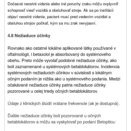
Dočasné neostré videnie alebo iné poruchy zraku môžu ovplyvniť
schopnosť viesť vozidlá a obsluhovať stroje. Ak sa po instilácii
objaví neostré videnie, pacient musí pred vedením vozidiel a
obsluhou strojov počkať, kým sa mu zrak nevyjasní.
4.8 Nežiaduce účinky
Rovnako ako ostatné lokálne aplikované látky používané v
oftalmológii, i betaxolol je absorbovaný do systémového
obehu. Preto môže vyvolať podobné nežiaduce účinky, ako
boli zaznamenané u systémových betablokátorov. Incidencia
systémových nežiaducich účinkov v súvislosti s lokálnym
očným podaním je nižšia ako u systémového podania. Medzi
očakávané nežiaduce účinky patria nežiaduce účinky
pozorované u celej triedy očných betablokátorov.
Údaje z klinických štúdií vrátane frekvencie (ak je dostupná).
Ďalšie nežiaduce účinky boli pozorované u očných
betablokátorov a môžu sa vyskytovať po podaní Betopticu: