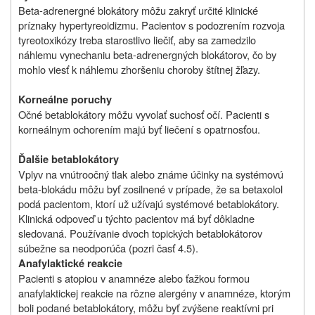
Beta-adrenergné blokátory môžu zakryť určité klinické
príznaky hypertyreoidizmu. Pacientov s podozrením rozvoja
tyreotoxikózy treba starostlivo liečiť, aby sa zamedzilo
náhlemu vynechaniu beta-adrenergných blokátorov, čo by
mohlo viesť k náhlemu zhoršeniu choroby štítnej žľazy.
Korneálne poruchy
Očné betablokátory môžu vyvolať suchosť očí. Pacienti s
korneálnym ochorením majú byť liečení s opatrnosťou.
Ďalšie betablokátory
Vplyv na vnútroočný tlak alebo známe účinky na systémovú
beta-blokádu môžu byť zosilnené v prípade, že sa betaxolol
podá pacientom, ktorí už užívajú systémové betablokátory.
Klinická odpoveď u týchto pacientov má byť dôkladne
sledovaná. Používanie dvoch topických betablokátorov
súbežne sa neodporúča (pozri časť 4.5).
Anafylaktické reakcie
Pacienti s atopiou v anamnéze alebo ťažkou formou
anafylaktickej reakcie na rôzne alergény v anamnéze, ktorým
boli podané betablokátory, môžu byť zvýšene reaktívni pri