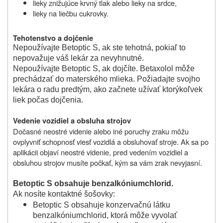
lieky znižujúce krvný tlak alebo lieky na srdce,
lieky na liečbu cukrovky.
Tehotenstvo
a
dojčenie
Nepoužívajte Betoptic S, ak ste tehotná, pokiaľ to
nepovažuje váš lekár za nevyhnutné.
Nepoužívajte Betoptic S, ak dojčíte. Betaxolol môže
prechádzať do materského mlieka. Požiadajte svojho
lekára o radu predtým, ako začnete užívať ktorýkoľvek
liek počas dojčenia.
Vedenie vozidiel a obsluha strojov
Dočasné neostré videnie alebo iné poruchy zraku môžu
ovplyvniť schopnosť viesť vozidlá a obsluhovať stroje. Ak sa po
aplikácii objaví neostré videnie, pred vedením vozidiel a
obsluhou strojov musíte počkať, kým sa vám zrak nevyjasní.
Betoptic S obsahuje benzalkóniumchlorid.
Ak nosíte kontaktné šošovky:
Betoptic S obsahuje konzervačnú látku
benzalkóniumchlorid, ktorá môže vyvolať