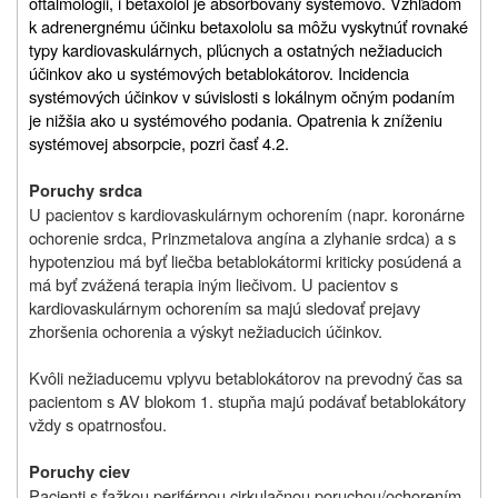
oftalmológii, i betaxolol je absorbovaný systémovo. Vzhľadom
k adrenergnému účinku betaxololu sa môžu vyskytnúť rovnaké
typy kardiovaskulárnych, pľúcnych a ostatných nežiaducich
účinkov ako u systémových betablokátorov. Incidencia
systémových účinkov v súvislosti s lokálnym očným podaním
je nižšia ako u systémového podania. Opatrenia k zníženiu
systémovej absorpcie, pozri časť 4.2.
Poruchy srdca
U pacientov s kardiovaskulárnym ochorením (napr. koronárne
ochorenie srdca, Prinzmetalova angína a zlyhanie srdca) a s
hypotenziou má byť liečba betablokátormi kriticky posúdená a
má byť zvážená terapia iným liečivom. U pacientov s
kardiovaskulárnym ochorením sa majú sledovať prejavy
zhoršenia ochorenia a výskyt nežiaducich účinkov.
Kvôli nežiaducemu vplyvu betablokátorov na prevodný čas sa
pacientom s AV blokom 1. stupňa majú podávať betablokátory
vždy s opatrnosťou.
Poruchy ciev
Pacienti s ťažkou periférnou cirkulačnou poruchou/ochorením