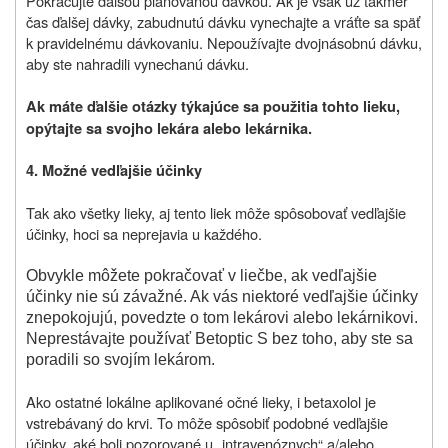
Pokračujte ďalšou plánovanou dávkou. Ak je však už takmer
čas ďalšej dávky, zabudnutú dávku vynechajte a vráťte sa späť
k pravidelnému dávkovaniu. Nepoužívajte dvojnásobnú dávku,
aby ste nahradili vynechanú dávku.
Ak máte ďalšie otázky týkajúce sa použitia tohto lieku,
opýtajte sa svojho lekára alebo lekárnika.
4. Možné vedľajšie účinky
Tak ako všetky lieky, aj tento liek môže spôsobovať vedľajšie
účinky, hoci sa neprejavia u každého.
Obvykle môžete pokračovať v liečbe, ak vedľajšie
účinky nie sú závažné. Ak vás niektoré vedľajšie účinky
znepokojujú, povedzte o tom lekárovi alebo lekárnikovi.
Neprestávajte používať Betoptic S bez toho, aby ste sa
poradili so svojím lekárom.
Ako ostatné lokálne aplikované očné lieky, i betaxolol je
vstrebávaný do krvi. To môže spôsobiť podobné vedľajšie
účinky, aké boli pozorované u „intravenóznych“ a/alebo