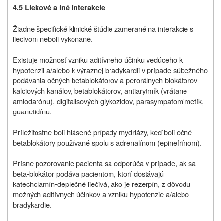
4.5 Liekové a iné interakcie
Žiadne špecifické klinické štúdie zamerané na interakcie s
liečivom neboli vykonané.
Existuje možnosť vzniku aditívneho účinku vedúceho k
hypotenzii a/alebo k výraznej bradykardii v prípade súbežného
podávania očných betablokátorov a perorálnych blokátorov
kalciových kanálov, betablokátorov, antiarytmík (vrátane
amiodarónu), digitalisových glykozidov, parasympatomimetík,
guanetidínu.
Príležitostne boli hlásené prípady mydriázy, keď boli očné
betablokátory používané spolu s adrenalínom (epinefrínom).
Prísne pozorovanie pacienta sa odporúča v prípade, ak sa
beta-blokátor podáva pacientom, ktorí dostávajú
katecholamín-deplečné liečivá, ako je rezerpín, z dôvodu
možných aditívnych účinkov a vzniku hypotenzie a/alebo
bradykardie.