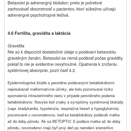
Betaxolol je adrenergný blokátor; preto je potrebné
zachovávať obozretnosť u pacientov, ktorí súbežne užívajú
adrenergné psychotropné liečivá.
4.6 Fertilita, gravidita a laktácia
Gravidita
Nie sú k dispozícii dostatočné údaje o podávaní betaxololu
gravidným ženám. Betaxolol sa nemá podávať počas gravidity,
pokiaľ to nie je evidentne nevyhnutné. Opatrenia k zníženiu
systémovej absorpcie, pozri časť 4.2.
Epidemiologické štúdie s perorálne podávanými betablokátormi
nepreukázali malformatívne účinky, ale bolo pozorované riziko
spomalenia intrauterinného rastu v prípade perorálneho podania
betablokátorov. Navyše boli znaky a symptómy systémovej blokády
(napr. bradykardia, hypotenzia, respiračná tieseň a hypoglykémia)
pozorované u novorodencov, keď sa betablokátory podávali matke
až do doby pôrodu. Ak sa BETOPTIC S podáva matke až do doby
pôrodu, novorodenci majú byť prvý deň po narodení starostlivo