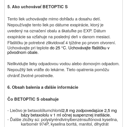
5. Ako uchovávať BETOPTIC S
Tento liek uchovávajte mimo dohľadu a dosahu detí.
Nepoužívajte tento liek po dátume exspirácie, ktorý je
uvedený na označení obalu a škatuľke po EXP. Dátum
exspirácie sa vzťahuje na posledný deň v danom mesiaci.
Fľaštičku je potrebné zlikvidovať 4 týždne po prvom otvorení.
Uchovávajte pri teplote
do 25 °C. Uchovávajte fľaštičku v
pôvodnom obale.
Nelikvidujte lieky odpadovou vodou alebo domovým odpadom.
Nepoužitý liek vráťte do lekárne. Tieto opatrenia pomôžu
chrániť životné prostredie.
6. Obsah balenia a ďalšie informácie
Čo BETOPTIC S obsahuje
- Liečivo je
betaxolóliumchlorid
2,8 mg zodpovedajúce 2,5 mg
bázy betaxololu v 1 ml očnej suspenznej instilácie.
- Ďalšie zložky sú:
polystyréndivinylbenzénsulfónová kyselina,
karbomér 974P, kyselina boritá, manitol, dihydrát