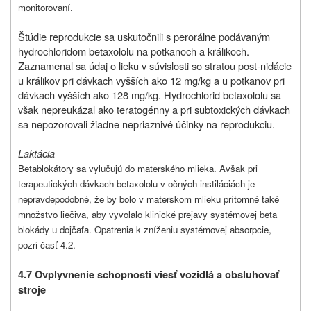
monitorovaní.
Štúdie reprodukcie sa uskutočnili s perorálne podávaným
hydrochloridom betaxololu na potkanoch a králikoch.
Zaznamenal sa údaj o lieku v súvislosti so stratou post-nidácie
u králikov pri dávkach vyšších ako 12 mg/kg a u potkanov pri
dávkach vyšších ako 128 mg/kg. Hydrochlorid betaxololu sa
však nepreukázal ako teratogénny a pri subtoxických dávkach
sa nepozorovali žiadne nepriaznivé účinky na reprodukciu.
Laktácia
Betablokátory sa vylučujú do materského mlieka. Avšak pri
terapeutických dávkach betaxololu v očných instiláciách je
nepravdepodobné, že by bolo v materskom mlieku prítomné také
množstvo liečiva, aby vyvolalo klinické prejavy systémovej beta
blokády u dojčaťa. Opatrenia k zníženiu systémovej absorpcie,
pozri časť 4.2.
4.7 Ovplyvnenie schopnosti viesť vozidlá a obsluhovať
stroje