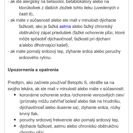
- ak ste alergický na betaxolol, betablokátory alebo na
ktorúkoľvek z ďalších zložiek tohto lieku (uvedených v
časti 6),
- ak máte v súčasnosti alebo ste mali v minulosti dýchacie
ťažkosti, ako je ťažká
astma
alebo ťažký chronický
obštrukčný zápal priedušiek (ťažké ochorenie pľúc, ktoré
môže spôsobiť dýchavičnosť, ťažkosti pri dýchaní
a/alebo dlhotrvajúci kašeľ),
- ak máte pomalý srdcový tep, zlyhanie srdca alebo poruchy
srdcového rytmu.
Upozornenia a opatrenia
Predtým, ako začnete používať Betoptic S, obráťte sa na
svojho lekára, ak ste mali v minulosti alebo máte v súčasnosti:
koronárne ochorenie srdca /ochorenie vencovitých ciev/
(príznaky môžu zahŕňať bolesť alebo tlak na hrudníku,
dýchavičnosť alebo dusenie sa), zlyhanie srdca, nízky
krvný tlak,
poruchy srdcovej frekvencie ako pomalý srdcový tep,
dýchacie ťažkosti, astmu alebo chronickú obštrukčnú
chorobu pľúc,