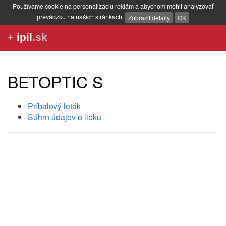
Používame cookie na personalizáciu reklám a abychom mohli analyzovať
prevádzku na našich stránkach.
Zobrazit detaily
OK
+
ipil
.sk
BETOPTIC S
Príbalový leták
Súhrn údajov o lieku