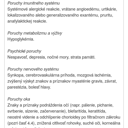
Poruchy imunitného systému
Systémové alergické reakcie, vrátane angioedému, urtikárie,
lokalizovaného alebo generalizovaného exantému, pruritu,
anafylaktickej reakcie.
Poruchy metabolizmu a výživy
Hypoglykémia.
Psychické poruchy
Nespavosť, depresia, nočné mory, strata pamäti.
Poruchy nervového systému
Synkopa, cerebrovaskulárna príhoda, mozgová ischémia,
zvýšený výskyt znakov a príznakov myasténie gravis, závrat,
parestézia, bolesť hlavy.
Poruchy oka
Znaky a príznaky podráždenia očí (napr. pálenie, pichanie,
svrbenie, slzenie, začervenanie), blefaritída, keratitída,
neostré videnie a odchlípenie chorioidey po filtračnom zákroku
(pozri časť 4.4), znížená citlivosť rohovky, suché oči, korneálna