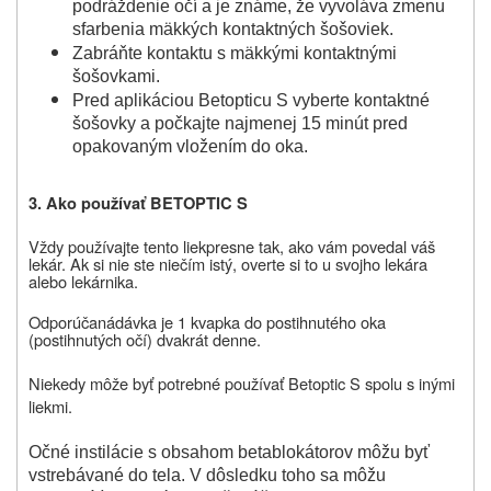
podráždenie očí a je známe, že vyvoláva zmenu
sfarbenia mäkkých kontaktných šošoviek.
Zabráňte kontaktu s mäkkými kontaktnými
šošovkami.
Pred aplikáciou Betopticu S vyberte kontaktné
šošovky a počkajte najmenej 15 minút pred
opakovaným vložením do oka.
3. Ako používať BETOPTIC S
Vždy
po
užívajte
tento liek
presne tak, ako vám povedal váš
lekár. Ak si nie ste niečím istý, overte si to u svojho lekára
alebo lekárnika.
Odporúčaná
dávka je 1 kvapka do postihnutého oka
(postihnutých očí) dvakrát denne.
Niekedy môže byť potrebné používať Betoptic S spolu s inými
liekmi.
Očné instilácie s obsahom betablokátorov môžu byť
vstrebávané do tela. V dôsledku toho sa môžu