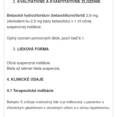
KVALITATÍVNE A KVANTITATÍVNE ZLOŽENIE
Betaxololi hydrochloridum (betaxolóliumchlorid)
2,8 mg,
(ekvivalent ku 2,5 mg bázy betaxololu) v 1 ml očnej
suspenznej instilácie.
Úplný zoznam pomocných látok, pozri časť 6.1.
LIEKOVÁ FORMA
Očná suspenzná instilácia
Biela až takmer biela suspenzia.
4. KLINICKÉ ÚDAJE
4.1 Terapeutické indikácie
Betoptic S znižuje vnútroočný tlak a je indikovaný u pacientov s
chronickým glaukómom s otvoreným uhlom a s očnou hypertenziou.