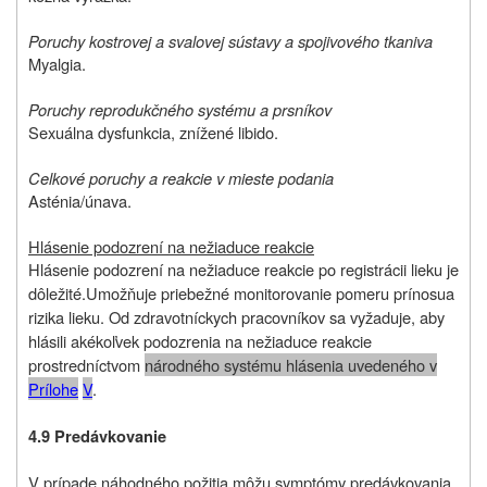
Poruchy kostrovej a svalovej sústavy a spojivového tkaniva
Myalgia.
Poruchy reprodukčného systému a prsníkov
Sexuálna dysfunkcia, znížené libido.
Celkové poruchy a reakcie v mieste podania
Asténia/únava.
Hlásenie podozrení na nežiaduce reakcie
Hlásenie podozrení na nežiaduce reakcie po registrácii lieku je
dôležité.
Umožňuje priebežné monitorovanie pomeru prínosu
a
rizika lieku.
Od
zdravotníckych pracovníkov sa vyžaduje, aby
hlásili akékoľvek podozrenia na nežiaduce reakcie
prostredníctvom
národného systému hlásenia uvedeného v
P
rílohe
V
.
4.9 Predávkovanie
V prípade náhodného požitia môžu symptómy predávkovania