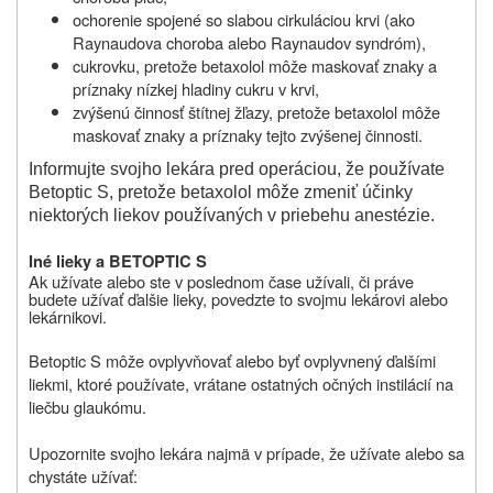
ochorenie spojené so slabou cirkuláciou krvi (ako
Raynaudova choroba alebo Raynaudov syndróm),
cukrovku, pretože betaxolol môže maskovať znaky a
príznaky nízkej hladiny cukru v krvi,
zvýšenú činnosť štítnej žľazy, pretože betaxolol môže
maskovať znaky a príznaky tejto zvýšenej činnosti.
Informujte svojho lekára pred operáciou, že používate
Betoptic S, pretože betaxolol môže zmeniť účinky
niektorých liekov používaných v priebehu anestézie.
Iné lieky a BETOPTIC S
Ak
užívate
alebo ste v poslednom čase
užívali
, či práve
budete užívať ďalšie lieky, povedzte to svojmu lekárovi alebo
lekárnikovi.
Betoptic S môže ovplyvňovať alebo byť ovplyvnený ďalšími
liekmi, ktoré používate, vrátane ostatných očných instilácií na
liečbu glaukómu.
Upozornite svojho lekára najmä v prípade, že užívate alebo sa
chystáte užívať: