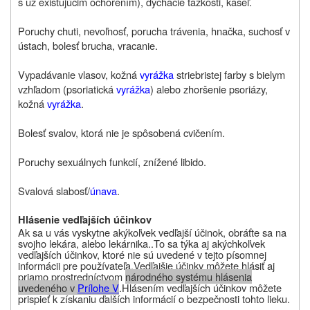
s už existujúcim ochorením), dýchacie ťažkosti, kašeľ.
Poruchy chuti, nevoľnosť, porucha trávenia, hnačka, suchosť v
ústach, bolesť brucha, vracanie.
Vypadávanie vlasov, kožná
vyrážka
striebristej farby s bielym
vzhľadom (psoriatická
vyrážka
) alebo zhoršenie psoriázy,
kožná
vyrážka
.
Bolesť svalov, ktorá nie je spôsobená cvičením.
Poruchy sexuálnych funkcií, znížené libido.
Svalová slabosť/
únava
.
Hlásenie vedľajších účinkov
Ak sa u vás vyskytne akýkoľvek vedľajší účinok, obráťte sa na
svojho lekára, alebo lekárnika..
To sa týka aj akýchkoľvek
vedľajších účinkov, ktoré nie sú uvedené v tejto písomnej
informácii pre používateľa.
Vedľajšie účinky môžete hlásiť aj
priamo prostredníctvom
národného systému hlásenia
uvedeného v
P
rílohe V
.
Hlásením vedľajších účinkov môžete
prispieť k získaniu ďalších informácií o bezpečnosti tohto lieku.