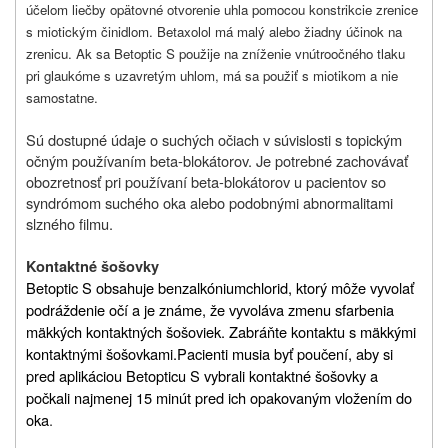
účelom liečby opätovné otvorenie uhla pomocou konstrikcie zrenice
s miotickým činidlom. Betaxolol má malý alebo žiadny účinok na
zrenicu. Ak sa Betoptic S použije na zníženie vnútroočného tlaku
pri glaukóme s uzavretým uhlom, má sa použiť s miotikom a nie
samostatne.
Sú dostupné údaje o suchých očiach v súvislosti s topickým
očným používaním beta-blokátorov. Je potrebné zachovávať
obozretnosť pri používaní beta-blokátorov u pacientov so
syndrómom suchého oka alebo podobnými abnormalitami
slzného filmu.
Kontaktné šošovky
Betoptic S obsahuje benzalkóniumchlorid, ktorý môže vyvolať
podráždenie očí a je známe, že vyvoláva zmenu sfarbenia
mäkkých kontaktných šošoviek. Zabráňte kontaktu s mäkkými
kontaktnými šošovkami.
Pacienti musia byť poučení, aby si
pred aplikáciou Betopticu S vybrali kontaktné šošovky a
počkali najmenej 15 minút pred ich opakovaným vložením do
oka
.