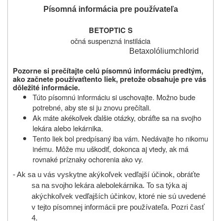
Písomná informácia pre používateľa
BETOPTIC S
očná suspenzná instilácia
Betaxolóliumchlorid
Pozorne si prečítajte celú písomnú informáciu predtým,
ako začnete používať
tento liek, pretože obsahuje pre vás
dôležité informácie.
Túto písomnú informáciu si uschovajte. Možno bude
potrebné, aby ste si ju znovu prečítali.
Ak máte akékoľvek ďalšie otázky, obráťte sa na svojho
lekára alebo lekárnika.
Tento liek bol predpísaný iba vám. Nedávajte ho nikomu
inému. Môže mu uškodiť, dokonca aj vtedy, ak má
rovnaké príznaky ochorenia ako vy.
- Ak sa u vás vyskytne akýkoľvek vedľajší účinok, obráťte
sa na svojho lekára
alebo
lekárnika. To sa týka aj
akýchkoľvek vedľajších účinkov, ktoré nie sú uvedené
v tejto písomnej informácii pre používateľa. Pozri časť
4.