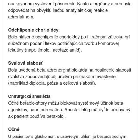
opakovanom vystavení pôsobeniu týchto alergénov a nemusia
odpovedať na obvyklú liečbu anafylaktickej reakcie
adrenalínom.
Odchlípenie chorioidey
Bolo hlásené odchlípenie chorioidey po filtračnom zákroku pri
súbežnom podaní liekov potláčajúcich tvorbu komorovej
tekutiny (napr. timolol, acetazolamid).
Svalová slabosť
Bola uvedená beta-adrenergná blokáda na posilnenie slabosti
svalstva zodpovedajúcej určitým príznakom myasténie
(napríklad diplopia, ptóza a celková slabosť).
Chirurgická anestézia
Očné betablokátory môžu blokovať systémový účinok beta
agonistov, napr. adrenalínu. Anesteziológ má byť informovaný,
ak pacient používa betaxolol.
Očné
U pacientov s glaukómom s uzavretým uhlom je bezprostredným