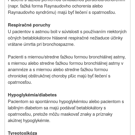
(napr. ťažká forma Raynaudovho ochorenia alebo
Raynaudovho syndrómu) majú byť liečení s opatrnosťou.
Respiračné poruchy
U pacientov s astmou boli v súvislosti s používaním niektorých
očných betablokátorov hlásené respiračné nežiaduce účinky
vrátane úmrtia pri bronchospazme.
Pacienti s miernou/stredne ťažkou formou bronchiálnej astmy,
s miernou alebo stredne ťažkou formou bronchiálnej astmy v
anamnéze a s miernou alebo stredne ťažkou formou
chronickej obštrukčnej choroby pľúc majú byť liečení s
opatrnosťou.
Hypoglykémia/diabetes
Pacientom so spontánnou hypoglykémiou alebo pacientom s
labilným diabetom sa majú podávať betablokátory s
opatrnosťou, pretože môžu maskovať znaky a príznaky
akútnej hypoglykémie.
Tyreotoxikóza