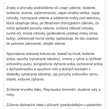
Znaky a príznaky podráždenia očí (napr. pálenie, bodanie,
svrbenie, slzenie, začervenanie), zápal očného viečka, zápal
rohovky, rozmazané videnie a oddelenie vrstvy pod sietnicou,
ktorá obsahuje cievy, po filtračnom chirurgickom zákroku, čo
môže spôsobiť poruchy videnia, znížená citlivosť rohovky,
suché oči, erózia rohovky (poškodenie prednej vrstvy očnej
buľvy), poklesnuté horné viečko (spôsobuje, že oko zostáva
do polovice zatvorené), dvojité videnie.
Spomalenie srdcovej frekvencie, bolesť na hrudi, búšenie
srdca, opuchy (vytváranie tekutiny), zmeny v rytme a rýchlosti
srdcového pulzu, kongestívne zlyhanie srdca (ochorenie srdca
s dýchavičnosťou a opuchom nôh a dolných končatín v
dôsledku vytvárania tekutiny), typ poruchy srdcového rytmu,
infarkt, srdcové zlyhanie.
Zníženie krvného tlaku, Raynaudov fenomén, studené ruky a
nohy.
Zúženie dýchacích ciest v pľúcach (predovšetkým u pacientov