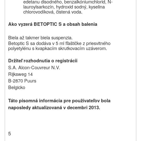
edetanu disodného, benzalkóniumchlorid, N-
lauroylsarkozín, hydroxid sodný, kyselina
chlorovodíková, čistená voda
.
Ako vyzerá BETOPTIC S a obsah balenia
Biela až takmer biela suspenzia.
Betoptic S sa dodáva
v 5 ml fľaštičke z priesvitného
polyetylénu s kvapkacím skrutkovacím uzáverom
.
Držiteľ rozhodnutia o registrácii
S.A. Alcon-Couvreur N.V.
Rijksweg 14
B-2870 Puurs
Belgicko
Táto písomná informácia pre používateľov bola
naposledy aktualizovaná v decembri 2013.
5