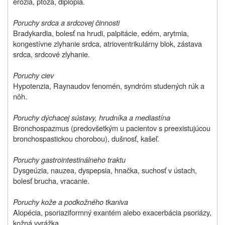
erózia, ptóza, diplopia.
Poruchy srdca a srdcovej činnosti
Bradykardia, bolesť na hrudi, palpitácie, edém, arytmia,
kongestívne zlyhanie srdca, atrioventrikulárny blok, zástava
srdca, srdcové zlyhanie.
Poruchy ciev
Hypotenzia, Raynaudov fenomén, syndróm studených rúk a
nôh.
Poruchy dýchacej sústavy, hrudníka a mediastína
Bronchospazmus (predovšetkým u pacientov s preexistujúcou
bronchospastickou chorobou), dušnosť, kašeľ.
Poruchy gastrointestinálneho traktu
Dysgeúzia, nauzea, dyspepsia, hnačka, suchosť v ústach,
bolesť brucha, vracanie.
Poruchy kože a podkožného tkaniva
Alopécia, psoriaziformný exantém alebo exacerbácia psoriázy,
kožná vyrážka.