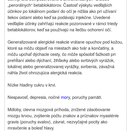
„perorálnych“ betablokátorov. Častosť výskytu vedľajších
účinkov po lokálnom podaní do očí je nižšia ako pri užívaní
liekov ústami alebo keď sa podávajú injekčne. Uvedené
vedľajšie účinky zahŕňajú reakcie pozorované v rámci triedy
betablokátorov, keď sa používajú na liečbu ochorení očí.
Generalizované alergické reakcie vrátane opuchov pod kožou,
ktoré sa môžu objaviť na miestach ako tvár a končatiny, a
môžu upchať dýchacie cesty, čo môže spôsobiť ťažkosti pri
prehĺtaní alebo dýchaní, žihľavky alebo svrbivých vyrážok,
lokálnej alebo generalizovanej vyrážky, svrbenia, závažná
náhla život ohrozujúca alergická reakcia.
Nízke hladiny cukru v krvi.
Nespavosť, depresia, nočné
mor
y, poruchy pamäti.
Mdloby, cievna mozgová príhoda, znížené zásobovanie
mozgu krvou, zvýšenie počtu znakov a príznakov myasténie
gravis (poruchy svalov), závrat, nezvyčajné pocity ako
mravčenie a bolesť hlavy.