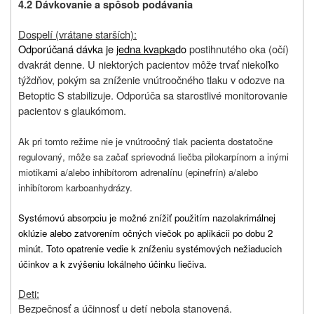
4.2 Dávkovanie a spôsob podávania
Dospelí (vrátane starších):
Odporúčaná dávka je
jedna kvapka
do
postihnutého oka (očí)
dvakrát denne. U niektorých pacientov môže trvať niekoľko
týždňov, pokým sa zníženie vnútroočného tlaku v odozve na
Betoptic S stabilizuje. Odporúča sa starostlivé monitorovanie
pacientov s glaukómom.
Ak pri tomto režime nie je vnútroočný tlak pacienta dostatočne
regulovaný, môže sa začať sprievodná liečba pilokarpínom a inými
miotikami a/alebo inhibítorom adrenalínu (epinefrín) a/alebo
inhibítorom karboanhydrázy.
Systémovú absorpciu je možné znížiť použitím nazolakrimálnej
oklúzie alebo zatvorením očných viečok po aplikácii po dobu 2
minút. Toto opatrenie vedie k zníženiu systémových nežiaducich
účinkov a k zvýšeniu lokálneho účinku liečiva.
Deti:
Bezpečnosť a účinnosť u detí nebola stanovená.