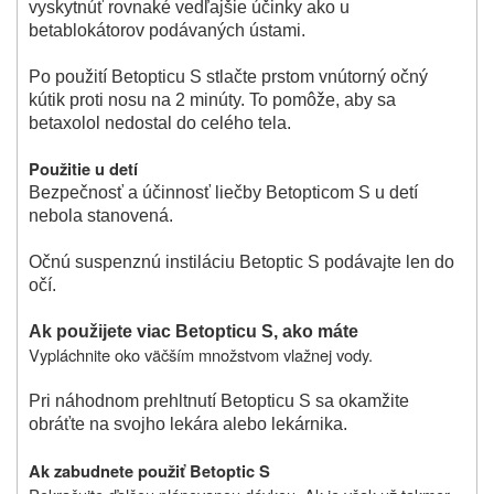
vyskytnúť rovnaké vedľajšie účinky ako u
betablokátorov podávaných ústami.
Po použití Betopticu S stlačte prstom vnútorný očný
kútik proti nosu na 2 minúty. To pomôže, aby sa
betaxolol nedostal do celého tela.
Použitie u detí
Bezpečnosť a účinnosť liečby Betopticom S u detí
nebola stanovená.
Očnú suspenznú instiláciu Betoptic S podávajte len do
očí.
Ak použijete viac Betopticu S, ako máte
Vypláchnite oko väčším množstvom vlažnej vody.
Pri náhodnom prehltnutí Betopticu S sa okamžite
obráťte na svojho lekára alebo lekárnika.
Ak zabudnete použiť Betoptic S