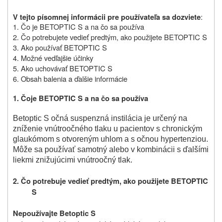
:
V tejto písomnej informácii pre používateľa sa dozviete
1. Čo je BETOPTIC S a na čo sa používa
2. Čo potrebujete vedieť predtým, ako použijete BETOPTIC S
3. Ako používať BETOPTIC S
4. Možné vedľajšie účinky
5. Ako uchovávať BETOPTIC S
6. Obsah balenia a ďalšie informácie
1. Čo
je
BETOPTIC S a
na
čo sa používa
Betoptic S očná suspenzná instilácia je určený na
zníženie vnútroočného tlaku u pacientov s chronickým
glaukómom s otvoreným uhlom a s očnou hypertenziou.
Môže sa používať samotný alebo v kombinácii s ďalšími
liekmi znižujúcimi vnútroočný tlak.
2. Čo potrebuje vedieť predtým, ako použijete BETOPTIC
S
Nepoužívajte Betoptic S