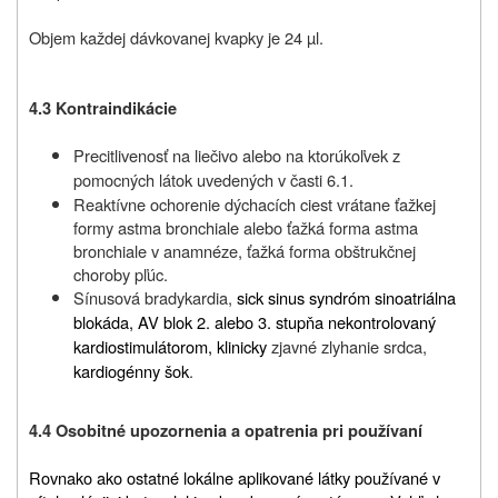
Objem každej dávkovanej kvapky je 24 µl.
4.3 Kontraindikácie
Precitlivenosť na liečivo alebo na ktorúkoľvek z
pomocných látok uvedených v časti 6.1.
Reaktívne ochorenie dýchacích ciest vrátane ťažkej
formy astma bronchiale alebo ťažká forma astma
bronchiale v anamnéze, ťažká forma obštrukčnej
choroby pľúc.
Sínusová bradykardia,
sick sinus syndróm sinoatriálna
blokáda, AV blok 2. alebo 3. stupňa nekontrolovaný
kardiostimulátorom, klinicky
zjavné zlyhanie srdca,
kardiogénny šok
.
4.4 Osobitné upozornenia a opatrenia pri používaní
Rovnako ako ostatné lokálne aplikované látky používané v