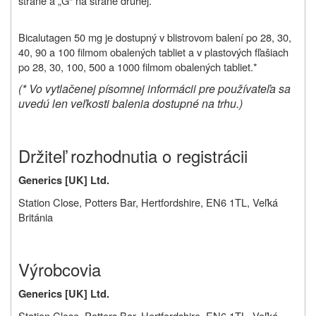
strane a „G“ na strane druhej.
Bicalutagen 50 mg je dostupný v blistrovom balení po 28, 30,
40, 90 a 100 filmom obalených tabliet a v plastových fľašiach
po 28, 30, 100, 500 a 1000 filmom obalených tabliet.*
(* Vo vytlačenej písomnej informácii pre používateľa sa
uvedú len veľkosti balenia dostupné na trhu.)
Držiteľ rozhodnutia o registrácii
Generics [UK] Ltd.
Station Close, Potters Bar, Hertfordshire, EN6 1TL, Veľká
Británia
Výrobcovia
Generics [UK] Ltd.
Station Close, Potters Bar, Hertfordshire, EN6 1TL, Veľká