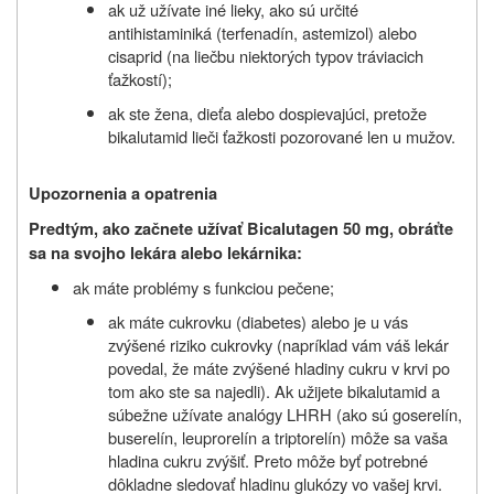
ak už užívate iné lieky, ako sú určité
antihistaminiká (terfenadín, astemizol) alebo
cisaprid (na liečbu niektorých typov tráviacich
ťažkostí);
ak ste žena, dieťa alebo dospievajúci, pretože
bikalutamid lieči ťažkosti pozorované len u mužov.
Upozornenia a opatrenia
Predtým, ako začnete užívať
Bicalutagen 50 mg
, obráťte
sa na svojho lekára alebo lekárnika:
ak máte problémy s funkciou pečene;
ak máte cukrovku (diabetes) alebo je u vás
zvýšené riziko cukrovky (napríklad vám váš lekár
povedal, že máte zvýšené hladiny cukru v krvi po
tom ako ste sa najedli). Ak užijete bikalutamid a
súbežne užívate analógy LHRH (ako sú goserelín,
buserelín, leuprorelín a triptorelín) môže sa vaša
hladina cukru zvýšiť. Preto môže byť potrebné
dôkladne sledovať hladinu glukózy vo vašej krvi.