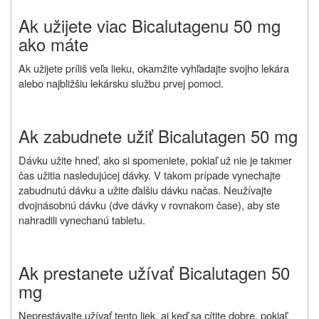
Ak užijete viac Bicalutagenu 50 mg
ako máte
Ak užijete príliš veľa lieku, okamžite vyhľadajte svojho lekára
alebo najbližšiu lekársku službu prvej pomoci.
Ak zabudnete užiť Bicalutagen 50 mg
Dávku užite hneď, ako si spomeniete, pokiaľ už nie je takmer
čas užitia nasledujúcej dávky. V takom prípade vynechajte
zabudnutú dávku a užite ďalšiu dávku načas. Neužívajte
dvojnásobnú dávku (dve dávky v rovnakom čase), aby ste
nahradili vynechanú tabletu.
Ak prestanete užívať Bicalutagen 50
mg
Neprestávajte užívať tento liek, aj keď sa cítite dobre, pokiaľ