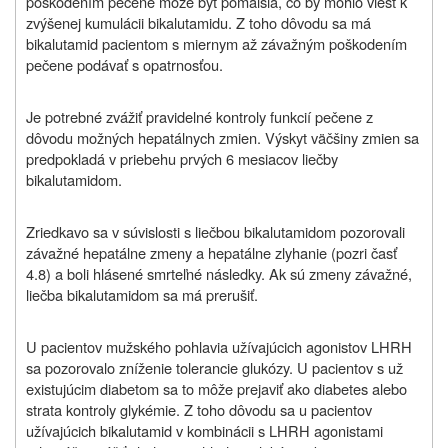
poškodením pečene môže byť pomalšia, čo by mohlo viesť k
zvýšenej kumulácii bikalutamidu. Z toho dôvodu sa má
bikalutamid pacientom s miernym až závažným poškodením
pečene podávať s opatrnosťou.
Je potrebné zvážiť pravidelné kontroly funkcií pečene z
dôvodu možných hepatálnych zmien. Výskyt väčšiny zmien sa
predpokladá v priebehu prvých 6 mesiacov liečby
bikalutamidom.
Zriedkavo sa v súvislosti s liečbou bikalutamidom pozorovali
závažné hepatálne zmeny a hepatálne zlyhanie (pozri časť
4.8) a boli hlásené smrteľné následky. Ak sú zmeny závažné,
liečba bikalutamidom sa má prerušiť.
U pacientov mužského pohlavia užívajúcich agonistov LHRH
sa pozorovalo zníženie tolerancie glukózy. U pacientov s už
existujúcim diabetom sa to môže prejaviť ako diabetes alebo
strata kontroly glykémie. Z toho dôvodu sa u pacientov
užívajúcich bikalutamid v kombinácii s LHRH agonistami