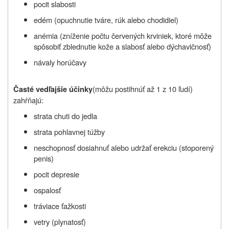
pocit slabosti
edém (opuchnutie tváre, rúk alebo chodidiel)
anémia (zníženie počtu červených krviniek, ktoré môže
spôsobiť zblednutie kože a slabosť alebo dýchavičnosť)
návaly horúčavy
(môžu postihnúť až 1 z 10 ľudí)
Časté vedľajšie účinky
zahŕňajú:
strata chuti do jedla
strata pohlavnej túžby
neschopnosť dosiahnuť alebo udržať erekciu (stoporený
penis)
pocit depresie
ospalosť
tráviace ťažkosti
vetry (plynatosť)