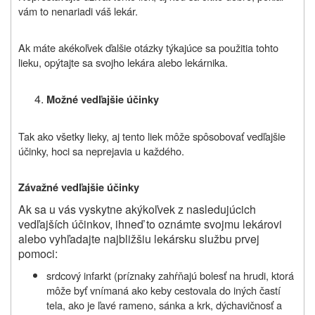
vám to nenariadi váš lekár.
Ak máte akékoľvek ďalšie otázky týkajúce sa použitia tohto
lieku, opýtajte sa svojho lekára alebo lekárnika.
Možné vedľajšie účinky
Tak ako všetky lieky, aj tento liek môže spôsobovať vedľajšie
účinky, hoci sa neprejavia u každého.
Závažné vedľajšie účinky
Ak sa u vás vyskytne akýkoľvek z nasledujúcich
vedľajších účinkov, ihneď to oznámte svojmu lekárovi
alebo vyhľadajte najbližšiu lekársku službu prvej
pomoci:
srdcový infarkt (príznaky zahŕňajú bolesť na hrudi, ktorá
môže byť vnímaná ako keby cestovala do iných častí
tela, ako je ľavé rameno, sánka a krk, dýchavičnosť a