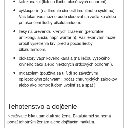
ketokonazol (liek na liečbu plesňových ochorení)
cyklosporín (na tlmenie činnosti imunitného systému).
Váš lekár vás možno bude sledovať na začiatku alebo
pri ukončení liečby bikalutamidom.
lieky na prevenciu krvných zrazenín (perorálne
antikoagulanciá, napr. warfarín). Váš lekár vám môže
urobiť vyšetrenia krvi pred a počas liečby
bikalutamidom.
blokátory vápnikového kanála (na liečbu vysokého
krvného tlaku alebo niektorých srdcových ochorení).
midazolam (používa sa u ľudí so závažnými
epileptickými záchvatmi, počas chirurgických zákrokov
alebo ako pomoc ľuďom uvoľniť sa a spať )
Tehotenstvo a dojčenie
Neužívajte bikalutamid ak ste žena. Bikalutamid sa nemá
podať tehotným ženám alebo dojčiacim matkám.