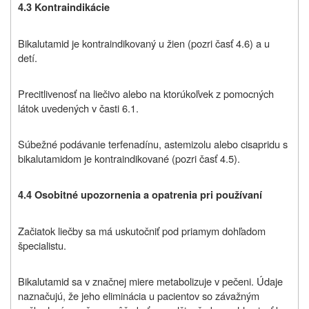
4.3
Kontraindikácie
Bikalutamid je kontraindikovaný u žien (pozri časť 4.6) a u
detí.
Precitlivenosť na liečivo alebo na ktorúkoľvek z pomocných
látok uvedených v časti 6.1.
Súbežné podávanie terfenadínu, astemizolu alebo cisapridu s
bikalutamidom je kontraindikované (pozri časť 4.5).
4.4
Osobitné upozornenia a opatrenia pri používaní
Začiatok liečby sa má uskutočniť pod priamym dohľadom
špecialistu.
Bikalutamid sa v značnej miere metabolizuje v pečeni. Údaje
naznačujú, že jeho eliminácia u pacientov so závažným