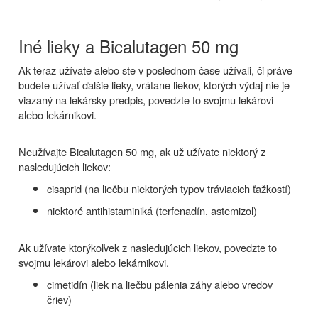
Iné lieky a Bicalutagen 50 mg
Ak teraz
užívate
alebo ste v poslednom čase
užívali
, či práve
budete užívať ďalšie lieky, vrátane liekov, ktorých výdaj nie je
viazaný na lekársky predpis, povedzte to svojmu lekárovi
alebo lekárnikovi
.
Neužívajte Bicalutagen 50 mg, ak už užívate niektorý z
nasledujúcich liekov:
cisaprid (na liečbu niektorých typov tráviacich ťažkostí)
niektoré antihistaminiká (terfenadín, astemizol)
Ak užívate ktorýkoľvek z nasledujúcich liekov, povedzte to
svojmu lekárovi alebo lekárnikovi.
cimetidín (liek na liečbu pálenia záhy alebo vredov
čriev)