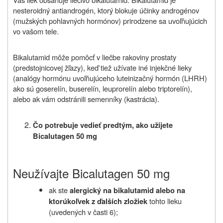
nesteroidný antiandrogén, ktorý blokuje účinky androgénov
(mužských pohlavných hormónov) prirodzene sa uvoľňujúcich
vo vašom tele.
Bikalutamid môže pomôcť v liečbe rakoviny prostaty
(predstojnicovej žľazy), keď tiež užívate iné injekčné lieky
(analógy hormónu uvoľňujúceho luteinizačný hormón (LHRH)
ako sú goserelín, buserelín, leuprorelín alebo triptorelín),
alebo ak vám odstránili semenníky (kastrácia).
Čo potrebuje vedieť predtým, ako užijete
Bicalutagen 50 mg
Neužívajte Bicalutagen 50 mg
ak ste
alergický na bikalutamid alebo na
tohto lieku
ktorúkoľvek z ďalších zložiek
(uvedených v časti 6)
;