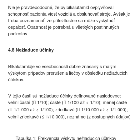
Nie je pravdepodobné, že by bikalutamid ovplyvňoval
schopnosť pacienta viesť vozidlá a obsluhovať stroje. Avšak je
treba poznamenať, že príležitostne sa môže vyskytnúť
ospalosť. Opatrnosť je potrebná u všetkých postihnutých
pacientov.
4.8
Nežiaduce účinky
Bikalutamid
je vo všeobecnosti dobre znášaný s malým
výskytom prípadov prerušenia liečby v dôsledku nežiaducich
účinkov.
V tejto časti sú nežiaduce účinky definované nasledovne:
veľmi časté (
1/10); časté (
1/100 až < 1/10); menej časté


(
1/1 000 až < 1/100); zriedkavé (
1/10 000 až < 1/1 000);


veľmi zriedkavé (≤ 1/10 000), neznáme (z dostupných údajov)
Tabuľka 1: Frekvencia výskytu nežiaducich účinkov