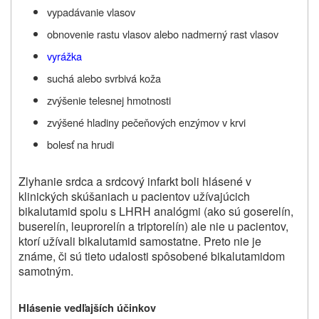
vypadávanie vlasov
obnovenie rastu vlasov alebo nadmerný rast vlasov
vyrážka
suchá alebo svrbivá koža
zvýšenie telesnej hmotnosti
zvýšené hladiny pečeňových enzýmov v krvi
bolesť na hrudi
Zlyhanie srdca a srdcový infarkt boli hlásené v
klinických skúšaniach u pacientov užívajúcich
bikalutamid spolu s LHRH analógmi (ako sú goserelín,
buserelín, leuprorelín a triptorelín) ale nie u pacientov,
ktorí užívali bikalutamid samostatne. Preto nie je
známe, či sú tieto udalosti spôsobené bikalutamidom
samotným.
Hlásenie vedľajších účinkov