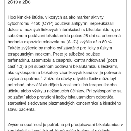
2C19 a 2D6.
Hoci klinické štúdie, v ktorých sa ako marker aktivity
cytochrómu P450 (CYP) používal antipyrín, nepreukázali
dôkaz o možných liekových interakciách s bikalutamidom, po
súbežnom podávaní bikalutamidu počas 28 dní sa priemerná
hodnota expozície midazolamu (AUC) zvýšila až o 80 %.
Takéto zvýšenie by mohlo byť závažné pre lieky s úzkym
terapeutickým indexom. Preto je súbežné použitie
terfenadínu, astemizolu a cisapridu kontraindikované (pozri
časť 4.3) a pri súbežnom podávaní bikalutamidu s liečivami,
ako cyklosporín a blokátory vápnikových kanálov, je potrebná
zvýšená opatrnosť. Zníženie dávky u týchto liečiv môže byť
potrebné, obzvlášť ak dôjde k zosilneniu ich terapeutického
účinku alebo výskytu nežiaducich účinkov. Pri cyklosporíne sa
po začatí alebo prerušení liečby bikalutamidom odporúča
starostlivé sledovanie plazmatických koncentrácií a klinického
stavu pacienta.
Zvýšená opatrnosť je potrebná pri predpisovaní bikalutamidu v
kombinácii s inými liekmi, ktoré môžu inhibovať oxidáciu