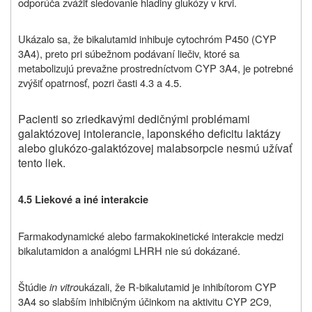
odporúča zvážiť sledovanie hladiny glukózy v krvi.
Ukázalo sa, že bikalutamid inhibuje cytochróm P450 (CYP
3A4), preto pri súbežnom podávaní liečiv, ktoré sa
metabolizujú prevažne prostredníctvom CYP 3A4, je potrebné
zvýšiť opatrnosť, pozri časti 4.3 a 4.5.
Pacienti so zriedkavými dedičnými problémami
galaktózovej intolerancie, laponského deficitu laktázy
alebo glukózo-galaktózovej malabsorpcie nesmú užívať
tento liek.
4.5
Liekové a iné interakcie
Farmakodynamické alebo farmakokinetické interakcie medzi
bikalutamidon a analógmi LHRH nie sú dokázané.
Štúdie
in vitro
ukázali, že R-bikalutamid je inhibítorom CYP
3A4 so slabším inhibičným účinkom na aktivitu CYP 2C9,