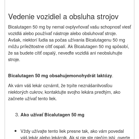
Vedenie vozidiel a obsluha strojov
Bicalutagen 50 mg by nemal ovplyvňovať vašu schopnosť viesť
vozidlá alebo používať nástroje alebo obsluhovať stroje.
Avšak, niektorí ľudia sa počas užívania Bicalutagenu 50 mg
môžu príležitostne cítiť ospalí. Ak Bicalutagen 50 mg spôsobí,
že sa budete cítiť ospalý, neveďte vozidlá ani neobsluhujte
stroje.
.
Bicalutagen 50 mg obsahuje
monohydrát laktózy
Ak vám váš lekár oznámil, že
trpíte neznášanlivosťou
niektorých cukrov
, kontaktujte svojho lekára predtým, ako
začnete užívať tento liek.
Ako užívať Bicalutagen 50 mg
Vždy užívajte tento liek presne tak, ako vám povedal
váš lekár alebo lekárnik. Ak si nie ste niečím istý, overte