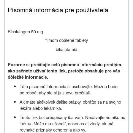
Písomná informácia pre používateľa
Bicalutagen 50 mg
filmom obalené tablety
bikalutamid
Pozorne si prečítajte celú písomnú informáciu predtým,
ako začnete užívať tento liek, pretože obsahuje pre vás
dôležité informácie.
Túto písomnú informáciu si uschovajte. Možno bude
potrebné, aby ste si ju znovu prečítali.
Ak máte akékoľvek ďalšie otázky, obráťte sa na svojho
lekára alebo lekárnika.
Tento liek bol predpísaný iba vám. Nedávajte ho nikomu
inému. Môže mu uškodiť, dokonca aj vtedy, ak má
rovnaké príznaky ochorenia ako vy.