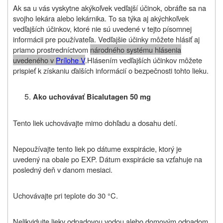
Ak sa u vás vyskytne akýkoľvek vedľajší účinok, obráťte sa na
svojho lekára alebo lekárnika. To sa týka aj akýchkoľvek
vedľajších účinkov, ktoré nie sú uvedené v tejto písomnej
informácii pre používateľa. Vedľajšie účinky môžete hlásiť aj
priamo prostredníctvom
národného systému hlásenia
uvedeného v
Prílohe V
.
Hlásením vedľajších účinkov môžete
prispieť k získaniu ďalších informácií o bezpečnosti tohto lieku
.
Ako uchovávať
Bicalutagen 50 mg
Tento liek uchovávajte mimo dohľadu a dosahu detí.
Nepoužívajte tento liek po dátume exspirácie, ktorý je
uvedený na obale po EXP. Dátum exspirácie sa vzťahuje na
posledný deň v
danom
mesiaci.
Uchovávajte pri teplote do 30 °C.
Nelikvidujte lieky odpadovou vodou alebo domovým odpadom.