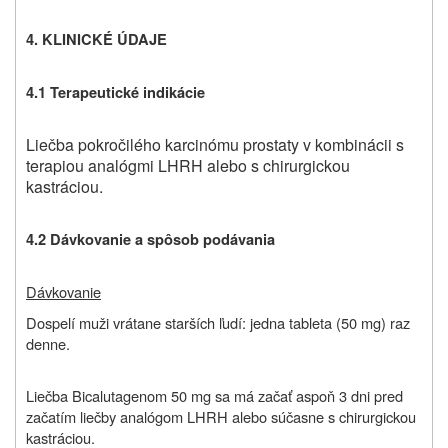
4. KLINICKÉ ÚDAJE
4.1
Terapeutické indikácie
Liečba pokročilého karcinómu prostaty v kombinácii s
terapiou analógmi LHRH alebo s chirurgickou
kastráciou.
4.2
Dávkovanie a spôsob podávania
Dávkovanie
Dospelí muži vrátane starších ľudí: jedna tableta (50 mg) raz
denne.
Liečba
Bicalutagenom 50 mg sa má začať aspoň 3 dni pred
začatím liečby analógom
LHRH alebo súčasne s chirurgickou
kastráciou.