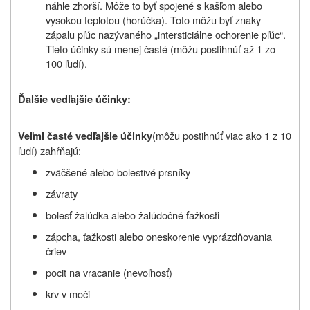
náhle zhorší. Môže to byť spojené s kašľom alebo
vysokou teplotou (horúčka). Toto môžu byť znaky
zápalu pľúc nazývaného „intersticiálne ochorenie pľúc“.
Tieto účinky sú menej časté (môžu postihnúť až 1 zo
100 ľudí).
Ďalšie vedľajšie účinky:
(môžu postihnúť viac ako 1 z 10
Veľmi časté vedľajšie účinky
ľudí) zahŕňajú:
zväčšené alebo bolestivé prsníky
závraty
bolesť žalúdka alebo žalúdočné ťažkosti
zápcha, ťažkosti alebo oneskorenie vyprázdňovania
čriev
pocit na vracanie (nevoľnosť)
krv v moči