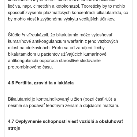
liečiva, napr. cimetidín a ketokonazol. Teoreticky by to mohlo
spôsobiť zvýšenie plazmatických koncentrácií bikalutamidu, čo
by mohlo viesť k zvýšenému výskytu vedľajších účinkov.
Štúdie
in vitro
ukázali, že bikalutamid môže vytesňovať
kumarínové antikoagulancium warfarín z jeho väzbových
miest na bielkovinách. Preto sa pri zahájení liečby
bikalutamidom u pacientov užívajúcich kumarínové
antikoagulanciá odporúča starostlivé sledovanie
protrombínového času.
4.6 Fertilita,
gravidita a laktácia
Bikalutamid je kontraindikovaný u žien (pozri časť 4.3) a
nesmie sa podávať tehotným ženám a dojčiacim matkám.
4.7
Ovplyvnenie schopnosti viesť vozidlá a obsluhovať
stroje