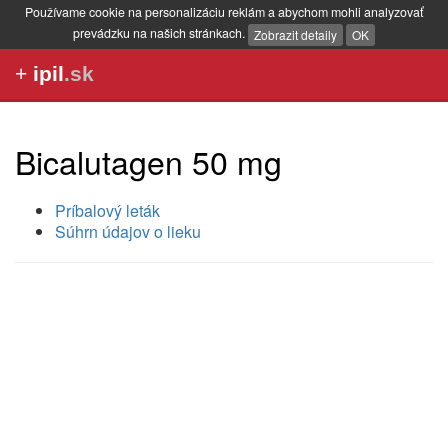
Používame cookie na personalizáciu reklám a abychom mohli analyzovať
prevádzku na našich stránkach.
Zobrazit detaily
OK
+
ipil
.sk
Bicalutagen 50 mg
Príbalový leták
Súhrn údajov o lieku