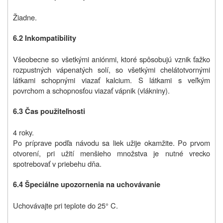
Žiadne.
6.2 Inkompatibility
Všeobecne so všetkými aniónmi, ktoré spôsobujú vznik ťažko
rozpustných vápenatých solí, so všetkými chelátotvornými
látkami schopnými viazať kalcium. S látkami s veľkým
povrchom a schopnosťou viazať vápnik (vlákniny).
6.3 Čas použiteľnosti
4 roky.
Po príprave podľa návodu sa liek užije okamžite. Po prvom
otvorení, pri užití menšieho množstva je nutné vrecko
spotrebovať v priebehu dňa.
6.4 Špeciálne upozornenia na uchovávanie
Uchovávajte pri teplote do 25° C.