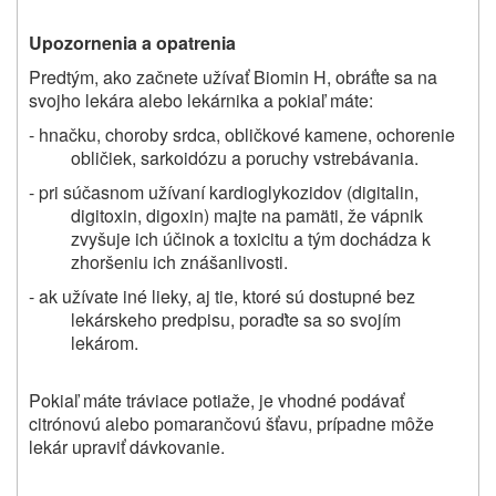
Upozornenia a opatrenia
Predtým, ako začnete užívať Biomin H, obráťte sa na
svojho lekára alebo lekárnika a pokiaľ máte:
- hnačku, choroby srdca, obličkové kamene, ochorenie
obličiek, sarkoidózu a poruchy vstrebávania.
- pri súčasnom užívaní kardioglykozidov (digitalin,
digitoxin, digoxin) majte na pamäti, že vápnik
zvyšuje ich účinok a toxicitu a tým dochádza k
zhoršeniu ich znášanlivosti.
- ak užívate iné lieky, aj tie, ktoré sú dostupné bez
lekárskeho predpisu, poraďte sa so svojím
lekárom.
Pokiaľ máte tráviace potiaže, je vhodné podávať
citrónovú alebo pomarančovú šťavu, prípadne môže
lekár upraviť dávkovanie.