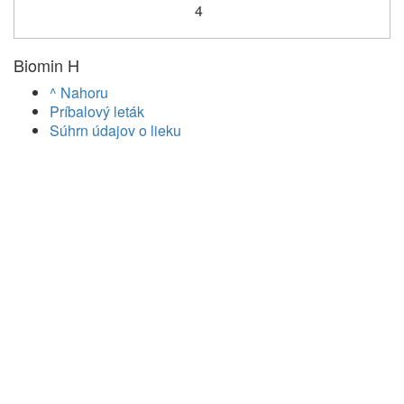
4
Biomin H
^ Nahoru
Príbalový leták
Súhrn údajov o lieku