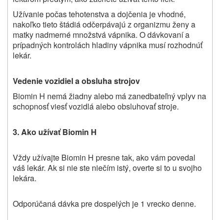
Užívanie počas tehotenstva a dojčenia je vhodné,
nakoľko tieto štádiá odčerpávajú z organizmu ženy a
matky nadmerné množstvá vápnika. O dávkovaní a
prípadných kontrolách hladiny vápnika musí rozhodnúť
lekár.
Vedenie vozidiel a obsluha strojov
Biomin H nemá žiadny alebo má zanedbateľný vplyv na
schopnosť viesť vozidlá alebo obsluhovať stroje.
3. Ako užívať Biomin H
Vždy užívajte
Biomin H
presne tak, ako vám povedal
váš lekár. Ak si nie ste niečím istý, overte si to u svojho
lekára.
Odporúčaná dávka pre dospelých je 1 vrecko denne.