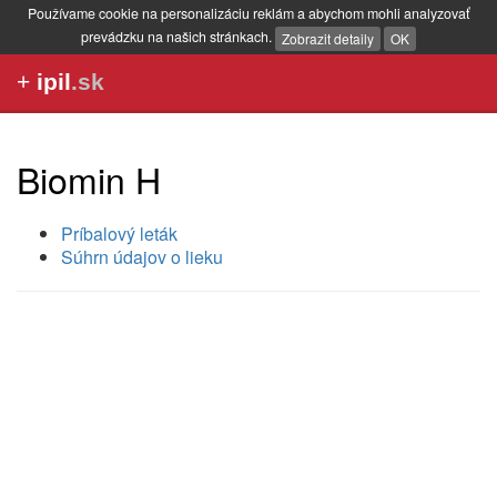
Používame cookie na personalizáciu reklám a abychom mohli analyzovať
prevádzku na našich stránkach.
Zobrazit detaily
OK
+
ipil
.sk
Biomin H
Príbalový leták
Súhrn údajov o lieku