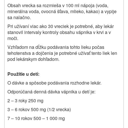
Obsah vrecka sa rozmieša v 100 ml nápoja (voda,
minerálna voda, ovocná šťava, mlieko, kakao) a vypije
sa nalačno.
Pri užívaní viac ako 30 vreciek je potrebné, aby lekár
stanovil intervaly kontroly obsahu vápnika v krvi a v
moči.
Vzhľadom na dĺžku podávania tohto lieku počas
tehotenstva a dojčenia je potrebné užívať tento liek len
pod lekárskym dohľadom.
Použitie u detí:
O dávke a spôsobe podávania rozhodne lekár.
Odporúčaná denná dávka vápnika u detí je:
2 – 3 roky 250 mg
3 – 6 rokov 500 mg (1/2 vrecka)
7 – 10 rokov 500 – 1 000 mg