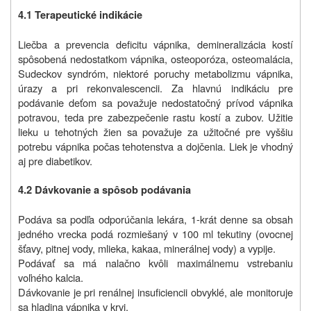
4.1 Terapeutické indikácie
Liečba a prevencia deficitu vápnika, demineralizácia kostí
spôsobená nedostatkom vápnika, osteoporóza, osteomalácia,
Sudeckov syndróm, niektoré poruchy metabolizmu vápnika,
úrazy a pri rekonvalescencii. Za hlavnú indikáciu pre
podávanie deťom sa považuje nedostatočný prívod vápnika
potravou, teda pre zabezpečenie rastu kostí a zubov. Užitie
lieku u tehotných žien sa považuje za užitočné pre vyššiu
potrebu vápnika počas tehotenstva a dojčenia. Liek je vhodný
aj pre diabetikov.
4.2 Dávkovanie a spôsob podávania
Podáva sa podľa odporúčania lekára, 1-krát denne sa obsah
jedného vrecka podá rozmiešaný v 100 ml tekutiny (ovocnej
šťavy, pitnej vody, mlieka, kakaa, minerálnej vody) a vypije.
Podávať sa má nalačno kvôli maximálnemu vstrebaniu
voľného kalcia.
Dávkovanie je pri renálnej insuficiencii obvyklé, ale monitoruje
sa hladina vápnika v krvi.