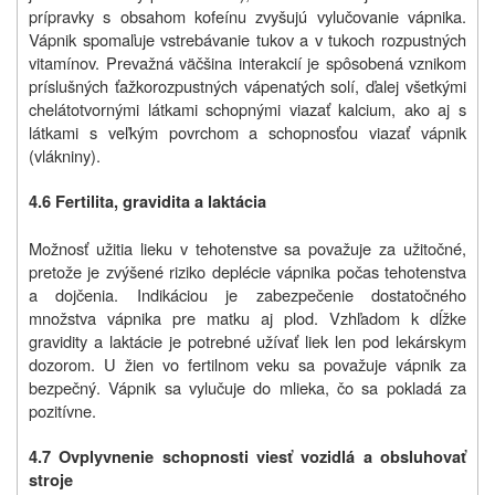
prípravky s obsahom kofeínu zvyšujú vylučovanie vápnika.
Vápnik spomaľuje vstrebávanie tukov a v tukoch rozpustných
vitamínov. Prevažná väčšina interakcií je spôsobená vznikom
príslušných ťažkorozpustných vápenatých solí, ďalej všetkými
chelátotvornými látkami schopnými viazať kalcium, ako aj s
látkami s veľkým povrchom a schopnosťou viazať vápnik
(vlákniny).
4.6 Fertilita, gravidita a laktácia
Možnosť užitia lieku v tehotenstve sa považuje za užitočné,
pretože je zvýšené riziko deplécie vápnika počas tehotenstva
a dojčenia. Indikáciou je zabezpečenie dostatočného
množstva vápnika pre matku aj plod. Vzhľadom k dĺžke
gravidity a laktácie je potrebné užívať liek len pod lekárskym
dozorom. U žien vo fertilnom veku sa považuje vápnik za
bezpečný. Vápnik sa vylučuje do mlieka, čo sa pokladá za
pozitívne.
4.7 Ovplyvnenie schopnosti viesť vozidlá a obsluhovať
stroje