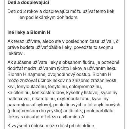
Deti a dospievajúci
Deti od 2 rokov a dospievajúci môžu užívať tento liek
len pod lekárskym dohľadom.
Iné lieky a Biomin H
Ak teraz užívate, alebo ste v poslednom čase užívali, či
práve budete užívať ďalšie lieky, povedzte to svojmu
lekárovi.
Ak súčasne užívate lieky s obsahom fluóru, je potrebné
dodržať medzi užívaním týchto liekov a užívaním lieku
Biomin H
najmenej dvojhodinový odstup. Biomin H
môže znižovať účinok liekov na zníženie zrážanlivosti
krvi, fenylbutazónu, fenytoínu, chlórpromazínu,
kalcitonínu, kortikosteroidov, kyseliny listovej, kyseliny
nalidixovej, nikardipínu, oxyfenbutazónu, kyseliny
paraaminosalicylovej, penicilínových a tetracyklínových
(prinajmenšom doxycyklín) antibiotík, pentobarbitalu,
liekov s obsahom železa a vitamínu A.
K zvýšeniu účinku môže dôjsť pri chinidíne,