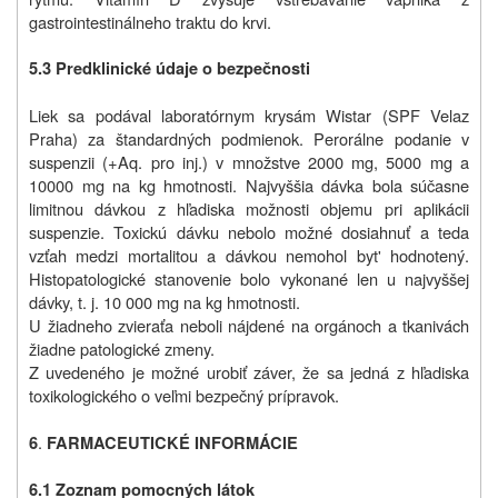
gastrointestinálneho traktu do krvi.
5.3 Predklinické údaje o bezpečnosti
Liek sa podával laboratórnym krysám Wistar (SPF Velaz
Praha) za štandardných podmienok. Perorálne podanie v
suspenzii (+Aq. pro inj.) v množstve 2000 mg, 5000 mg a
10000 mg na kg hmotnosti. Najvyššia dávka bola súčasne
limitnou dávkou z hľadiska možnosti objemu pri aplikácii
suspenzie. Toxickú dávku nebolo možné dosiahnuť a teda
vzťah medzi mortalitou a dávkou nemohol byt' hodnotený.
Histopatologické stanovenie bolo vykonané len u najvyššej
dávky, t. j. 10 000 mg na kg hmotnosti.
U žiadneho zvieraťa neboli nájdené na orgánoch a tkanivách
žiadne patologické zmeny.
Z uvedeného je možné urobiť záver, že sa jedná z hľadiska
toxikologického o veľmi bezpečný prípravok.
.
6
FARMACEUTICKÉ INFORMÁCIE
6.1 Zoznam pomocných látok