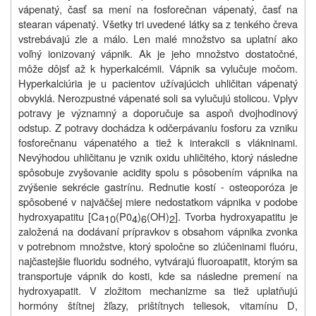
vápenatý, časť sa mení na fosforečnan vápenatý, časť na
stearan vápenatý. Všetky tri uvedené látky sa z tenkého čreva
vstrebávajú zle a málo. Len malé množstvo sa uplatní ako
voľný ionizovaný vápnik. Ak je jeho množstvo dostatočné,
môže dôjsť až k hyperkalcémii. Vápnik sa vylučuje močom.
Hyperkalciúria je u pacientov užívajúcich uhličitan vápenatý
obvyklá. Nerozpustné vápenaté soli sa vylučujú stolicou. Vplyv
potravy je významný a doporučuje sa aspoň dvojhodinový
odstup. Z potravy dochádza k odčerpávaniu fosforu za vzniku
fosforečnanu vápenatého a tiež k interakcii s vlákninami.
Nevýhodou uhličitanu je vznik oxidu uhličitého, ktorý následne
spôsobuje zvyšovanie acidity spolu s pôsobením vápnika na
zvýšenie sekrécie gastrínu. Rednutie kostí - osteoporóza je
spôsobené v najväčšej miere nedostatkom vápnika v podobe
hydroxyapatitu [Ca
(P0
)
(OH)
]. Tvorba hydroxyapatitu je
10
4
6
2
založená na dodávaní prípravkov s obsahom vápnika zvonka
v potrebnom množstve, ktorý spoločne so zlúčeninami fluóru,
najčastejšie fluoridu sodného, vytvárajú fluoroapatit, ktorým sa
transportuje vápnik do kosti, kde sa následne premení na
hydroxyapatit. V zložitom mechanizme sa tiež uplatňujú
hormóny štítnej žľazy, prištítnych teliesok, vitamínu D,