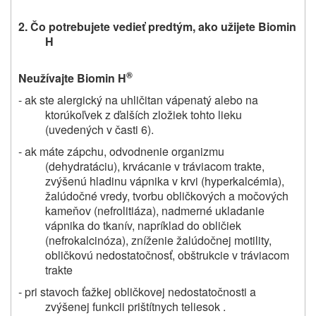
2. Čo potrebujete vedieť predtým, ako užijete Biomin
H
®
Neužívajte Biomin H
- ak ste alergický na uhličitan vápenatý alebo na
ktorúkoľvek z ďalších zložiek tohto lieku
(uvedených v časti 6).
- ak máte zápchu, odvodnenie organizmu
(dehydratáciu), krvácanie v tráviacom trakte,
zvýšenú hladinu vápnika v krvi (hyperkalcémia),
žalúdočné vredy, tvorbu obličkových a močových
kameňov (nefrolitiáza), nadmerné ukladanie
vápnika do tkanív, napríklad do obličiek
(nefrokalcinóza), zníženie žalúdočnej motility,
obličkovú nedostatočnosť, obštrukcie v tráviacom
trakte
- pri stavoch ťažkej obličkovej nedostatočnosti a
zvýšenej funkcii prištítnych teliesok .