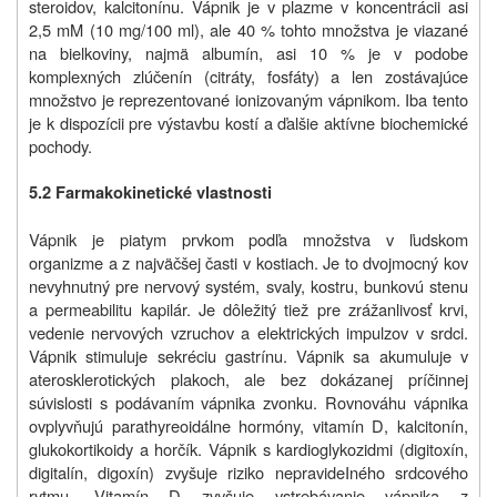
steroidov, kalcitonínu. Vápnik je v plazme v koncentrácii asi
2,5 mM (10 mg/100 ml), ale 40 % tohto množstva je viazané
na bielkoviny, najmä albumín, asi 10 % je v podobe
komplexných zlúčenín (citráty, fosfáty) a len zostávajúce
množstvo je reprezentované ionizovaným vápnikom. Iba tento
je k dispozícii pre výstavbu kostí a ďalšie aktívne biochemické
pochody.
5.2 Farmakokinetické vlastnosti
Vápnik je piatym prvkom podľa množstva v ľudskom
organizme a z najväčšej časti v kostiach. Je to dvojmocný kov
nevyhnutný pre nervový systém, svaly, kostru, bunkovú stenu
a permeabilitu kapilár. Je dôležitý tiež pre zrážanlivosť krvi,
vedenie nervových vzruchov a elektrických impulzov v srdci.
Vápnik stimuluje sekréciu gastrínu. Vápnik sa akumuluje v
aterosklerotických plakoch, ale bez dokázanej príčinnej
súvislosti s podávaním vápnika zvonku. Rovnováhu vápnika
ovplyvňujú parathyreoidálne hormóny, vitamín D, kalcitonín,
glukokortikoidy a horčík. Vápnik s kardioglykozidmi (digitoxín,
digitalín, digoxín) zvyšuje riziko nepravideIného srdcového
rytmu. Vitamín D zvyšuje vstrebávanie vápnika z