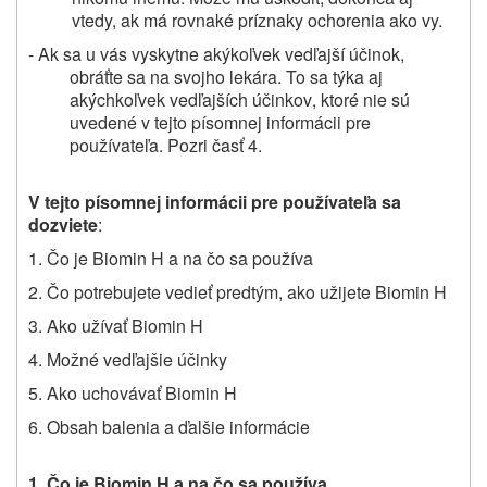
vtedy, ak má rovnaké príznaky
ochorenia
ako vy.
- Ak
sa u vás vyskytne
akýkoľvek vedľajší účinok
,
obráťte sa na svojho lekára. To sa týka aj
akýchkoľvek vedľajších účinkov
, ktoré nie sú
uvedené v tejto písomnej informácii pre
používateľa. Pozri časť 4.
V tejto písomnej informácii pre používateľa sa
dozviete
:
1. Čo je Biomin H a na čo sa používa
2. Čo potrebujete vedieť predtým, ako užijete Biomin H
3. Ako užívať Biomin H
4. Možné vedľajšie účinky
5. Ako uchovávať Biomin H
6. Obsah balenia a ďalšie informácie
1. Čo je Biomin H a na čo sa používa