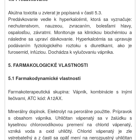
Akútna toxicita u zvierat je popísaná v časti 5.3.
Predávkovanie vedie k hyperkalcémii, ktorá sa vyznačuje:
nechutenstvom, nauzeou, zvracaním, bolesťami hlavy,
ospalosťou, závratmi. Monitoruje sa klinickou biochémiou a
následne sa upraví dávkovanie. Hyperkalcémia sa upravuje
podávaním fyziologického roztoku s diuretikami, ako je
furosemid, infúziou. Dochádza k vylučovaniu vápnika.
5.
FARMAKOLOGICKÉ VLASTNOSTI
5.1 Farmakodynamické vlastnosti
Farmakoterapeutická skupina: Vápnik, kombinácie s inými
liečivami, ATC kód: A12AX.
Minerálny doplnok. Elektrolyt na perorálne použitie. Prípravok
s obsahom vápnika. Uhličitan vápenatý sa v žalúdku s
kyselinou chIorovodíkovou premení na chlorid vápenatý,
vzniká voda a oxid uhličitý. Chlorid vápenatý je zle
vstrebateľný a z časti sa opäť mení na nerozpustný uhličitan