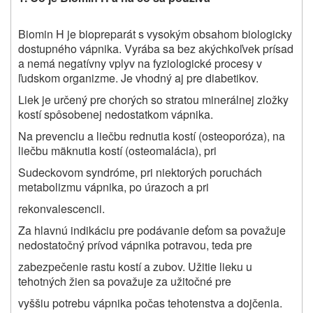
Biomin H je biopreparát s vysokým obsahom biologicky
dostupného vápnika. Vyrába sa bez akýchkoľvek prísad
a nemá negatívny vplyv na fyziologické procesy v
ľudskom organizme. Je vhodný aj pre diabetikov.
Liek je určený pre chorých so stratou minerálnej zložky
kostí spôsobenej nedostatkom vápnika.
Na prevenciu a liečbu rednutia kostí (osteoporóza), na
liečbu mäknutia kostí (osteomalácia), pri
Sudeckovom syndróme, pri niektorých poruchách
metabolizmu vápnika, po úrazoch a pri
rekonvalescencii.
Za hlavnú indikáciu pre podávanie deťom sa považuje
nedostatočný prívod vápnika potravou, teda pre
zabezpečenie rastu kostí a zubov. Užitie lieku u
tehotných žien sa považuje za užitočné pre
vyššiu potrebu vápnika počas tehotenstva a dojčenia.