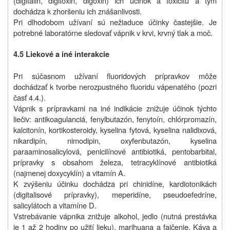
(digitalin, digitoxin, digoxin) ich účinok a toxicitu a tým
dochádza k zhoršeniu ich znášanlivosti.
Pri dlhodobom užívaní sú nežiaduce účinky častejšie. Je
potrebné laboratórne sledovať vápnik v krvi, krvný tlak a moč.
4.5 Liekové a iné interakcie
Pri súčasnom užívaní fluoridových prípravkov môže
dochádzať k tvorbe nerozpustného fluoridu vápenatého (pozri
časť 4.4.).
Vápnik s prípravkami na iné indikácie znižuje účinok týchto
liečiv: antikoagulanciá, fenylbutazón, fenytoín, chlórpromazín,
kalcitonín, kortikosteroidy, kyselina fytová, kyselina nalidixová,
nikardipín, nimodipin, oxyfenbutazón, kyselina
paraaminosalicylová, penicilínové antibiotiká, pentobarbital,
prípravky s obsahom železa, tetracyklínové antibiotiká
(najmenej doxycyklín) a vitamín A.
K zvýšeniu účinku dochádza pri chinidíne, kardiotonikách
(digitalisové prípravky), meperidíne, pseudoefedríne,
salicylátoch a vitamíne D.
Vstrebávanie vápnika znižuje alkohol, jedlo (nutná prestávka
je 1 až 2 hodiny po užití lieku), marihuana a fajčenie. Káva a