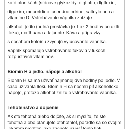
kardiotonikách (srdcové glykozidy: digitalín, digitoxín,
digoxín), meperidíne, pseudoefedríne, salicylátoch a
vitamíne D. Vstrebávanie vápnika znižuje
alkohol, jedlo (nutná prestávka je 1 až 2 hodiny po užití
lieku), marihuana a fajčenie. Káva a prípravky
s obsahom kofeínu zvyšujú vylučovanie vápnika.
Vápnik spomaľuje vstrebávanie tukov a v tukoch
rozpustných vitamínov.
Biomin H a jedlo, nápoje a alkohol
Biomin H
sa má užívať najmenej dve hodiny po jedle. V
čase užívania lieku Biomin H sa nesmú piť alkoholické
nápoje, pretože alkohol znižuje vstrebávanie vápnika.
Tehotenstvo a dojčenie
Ak ste tehotná alebo dojčíte, ak si myslíte, že ste
tehotná alebo plánujete otehotnieť, poraďte sa so svojim
lekárom predtým, ako začnete užívať tento liek.