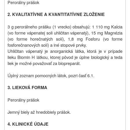
Perorálny prášok
2. KVALITATÍVNE A KVANTITATÍVNE ZLOŽENIE
3 g perorálneho prášku (1 vrecko) obsahujú: 1 110 mg Kalcia
(vo forme vápenatej soli uhličitan vápenatý), 15 mg Magnézia
(vo forme horečnatých solí), 1,8 mg Fosforu (vo forme
fosforečnanových solí) a iné stopové prvky.
Uhličitan vápenatý je anorganická látka, ktorá je v prípade
lieku Biomin H látkou, ktorej pôvod je úplne biologický a teda
liek je možné považovať za biopreparát.
Úplný zoznam pomocných látok, pozri časť 6.1.
3. LIEKOVÁ FORMA
Perorálny prášok
Jemný biely až hnedobiely prášok.
4. KLINICKÉ ÚDAJE