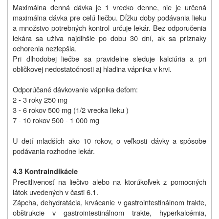
Maximálna denná dávka je 1 vrecko denne, nie je určená
maximálna dávka pre celú liečbu. Dĺžku doby podávania lieku
a množstvo potrebných kontrol určuje lekár. Bez odporučenia
lekára sa užíva najdlhšie po dobu 30 dní, ak sa príznaky
ochorenia nezlepšia.
Pri dlhodobej liečbe sa pravidelne sleduje kalciúria a pri
obličkovej nedostatočnosti aj hladina vápnika v krvi.
Odporúčané dávkovanie vápnika deťom:
2 - 3 roky 250 mg
3 - 6 rokov 500 mg (1/2 vrecka lieku )
7 - 10 rokov 500 - 1 000 mg
U detí mladších ako 10 rokov, o veľkosti dávky a spôsobe
podávania rozhodne lekár.
4.3 Kontraindikácie
Precitlivenosť na liečivo alebo na ktorúkoľvek z pomocných
látok uvedených v časti 6.1.
Zápcha, dehydratácia, krvácanie v gastrointestinálnom trakte,
obštrukcie v gastrointestinálnom trakte, hyperkalcémia,