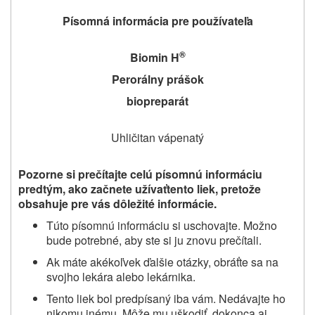
Písomná informácia pre používateľa
®
Biomin H
Perorálny prášok
biopreparát
Uhličitan vápenatý
Pozorne si prečítajte celú písomnú informáciu
predtým, ako
začnete užívať
tento liek
, pretože
obsahuje pre vás dôležité informácie
.
Túto písomnú informáciu si uschovajte. Možno
bude potrebné, aby ste si ju znovu prečítali.
Ak máte akékoľvek ďalšie otázky, obráťte sa na
svojho lekára
alebo
lekárnika
.
Tento liek bol predpísaný
iba vám
. Nedávajte ho
nikomu inému. Môže mu uškodiť, dokonca aj