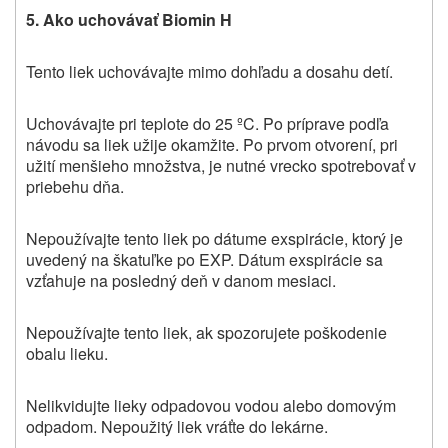
5. Ako uchovávať Biomin H
Tento liek uchovávajte mimo dohľadu a dosahu detí.
Uchovávajte pri teplote do 25 ºC. Po príprave podľa
návodu sa liek užije okamžite. Po prvom otvorení, pri
užití menšieho množstva, je nutné vrecko spotrebovať v
priebehu dňa.
Nepoužívajte
tento
liek
po dátume exspirácie, ktorý je
uvedený na škatuľke po EXP. Dátum exspirácie sa
vzťahuje na posledný deň v danom mesiaci.
Nepoužívajte tento liek, ak spozorujete poškodenie
obalu lieku.
Nelikvidujte lieky odpadovou vodou alebo domovým
odpadom. Nepoužitý liek vráťte do lekárne.