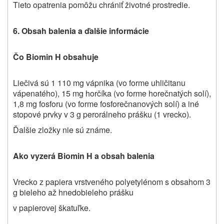
Tieto opatrenia pomôžu chrániť životné prostredie.
6. Obsah balenia a ďalšie informácie
Čo Biomin H obsahuje
Liečivá sú 1 110 mg vápnika (vo forme uhličitanu
vápenatého), 15 mg horčíka (vo forme horečnatých solí),
1,8 mg fosforu (vo forme fosforečnanových solí) a iné
stopové prvky v 3 g perorálneho prášku (1 vrecko).
Ďalšie zložky nie sú známe.
Ako vyzerá Biomin H a obsah balenia
Vrecko z papiera vrstveného polyetylénom s obsahom 3
g bieleho až hnedobieleho prášku
v papierovej škatuľke.