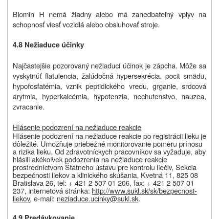
Biomin H nemá žiadny alebo má zanedbateľný vplyv na
schopnosť viesť vozidlá alebo obsluhovať stroje.
4.8 Nežiaduce účinky
Najčastejšie pozorovaný nežiaduci účinok je zápcha. Môže sa
vyskytnúť flatulencia, žalúdočná hypersekrécia, pocit smädu,
hypofosfatémia, vznik peptidického vredu, grganie, srdcová
arytmia, hyperkalcémia, hypotenzia, nechutenstvo, nauzea,
zvracanie.
Hlásenie podozrení na nežiaduce reakcie
Hlásenie podozrení na nežiaduce reakcie po registrácii lieku je
dôležité. Umožňuje priebežné monitorovanie pomeru prínosu
a rizika lieku. Od zdravotníckych pracovníkov sa vyžaduje, aby
hlásili akékoľvek podozrenia na nežiaduce reakcie
prostredníctvom Štátneho ústavu pre kontrolu liečiv, Sekcia
bezpečnosti liekov a klinického skúšania, Kvetná 11, 825 08
Bratislava 26, tel: + 421 2 507 01 206, fax: + 421 2 507 01
237, internetová stránka:
http://www.sukl.sk/sk/bezpecnost-
liekov
, e-mail:
neziaduce.ucinky@sukl.sk
.
4.9 Predávkovanie