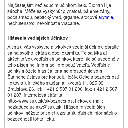
Najčastejším nežiaducim účinkom lieku Biomin H
je
zápcha. Môže sa vyskytnúť plynatosť, pálenie záhy,
pocit smädu, peptický vred, grganie, srdcové
arytmie
,
nechutenstvo, nevoľnosť a vracanie.
Hlásenie vedľajších účinkov
Ak sa u vás vyskytne akýkoľvek vedľajší účinok, obráťte
sa na svojho lekára alebo lekárnika. To sa týka aj
akýchkoľvek vedľajších účinkov, ktoré nie sú uvedené v
tejto písomnej informácii pre používateľa. Vedľajšie
účinky môžete hlásiť aj priamo prostredníctvom
Štátneho ústavu pre kontrolu liečiv, Sekcia bezpečnosti
liekov a klinického skúšania, Kvetná 11, 825 08
Bratislava 26, tel: + 421 2 507 01 206, fax: + 421 2 507
01 237, internetová stránka:
http://www.sukl.sk/sk/bezpecnost-liekov
, e-mail:
neziaduce.ucinky@sukl.sk
. Hlásením vedľajších
účinkov môžete prispieť k získaniu ďalších informácií o
bezpečnosti tohto lieku.