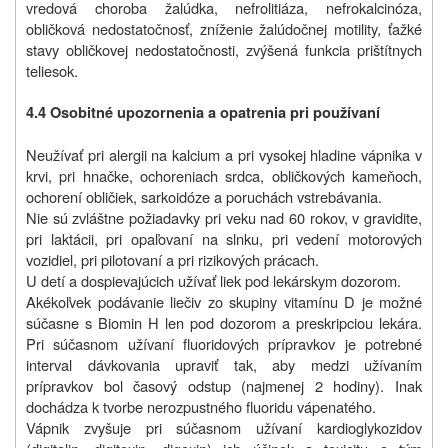
vredová choroba žalúdka, nefrolitiáza, nefrokalcinóza,
obličková nedostatočnosť, zníženie žalúdočnej motility, ťažké
stavy obličkovej nedostatočnosti, zvýšená funkcia prištítnych
teliesok.
4.4 Osobitné upozornenia a opatrenia pri používaní
Neužívať pri alergii na kalcium a pri vysokej hladine vápnika v
krvi, pri hnačke, ochoreniach srdca, obličkových kameňoch,
ochorení obličiek, sarkoidóze a poruchách vstrebávania.
Nie sú zvláštne požiadavky pri veku nad 60 rokov, v gravidite,
pri laktácii, pri opaľovaní na slnku, pri vedení motorových
vozidiel, pri pilotovaní a pri rizikových prácach.
U detí a dospievajúcich užívať liek pod lekárskym dozorom.
Akékoľvek podávanie liečiv zo skupiny vitamínu D je možné
súčasne s Biomin H len pod dozorom a preskripciou lekára.
Pri súčasnom užívaní fluoridových prípravkov je potrebné
interval dávkovania upraviť tak, aby medzi užívaním
prípravkov bol časový odstup (najmenej 2 hodiny). Inak
dochádza k tvorbe nerozpustného fluoridu vápenatého.
Vápnik zvyšuje pri súčasnom užívaní kardioglykozidov