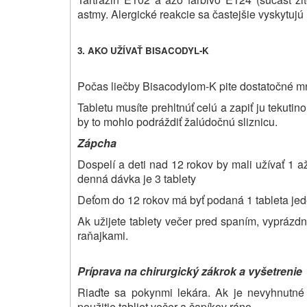
astmy. Alergické reakcie sa častejšie vyskytujú 
3. AKO UŽÍVAŤ BISACODYL-K
Počas liečby Bisacodylom-K pite dostatočné mn
Tabletu musíte prehltnúť celú a zapiť ju tekutin
by to mohlo podráždiť žalúdočnú sliznicu.
Zápcha
Dospelí a deti nad 12 rokov by mali užívať 1 a
denná dávka je 3 tablety
Deťom do 12 rokov má byť podaná 1 tableta jed
Ak užijete tablety večer pred spaním, vyprázdn
raňajkami.
Príprava na chirurgický zákrok a vyšetrenie
Riaďte sa pokynmi lekára. Ak je nevyhnutné
použitie tabliet večer a čapíkov ráno.