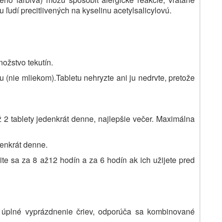
u ľudí precitlivených na kyselinu acetylsalicylovú.
ožstvo tekutín.
ou (nie mliekom).Tabletu nehryzte ani ju nedrvte, pretože
ž 2 tablety jedenkrát denne, najlepšie večer. Maximálna
enkrát denne.
ite sa za 8 až12 hodín a za 6 hodín ak ich užijete pred
 úplné vyprázdnenie čriev, odporúča sa kombinované