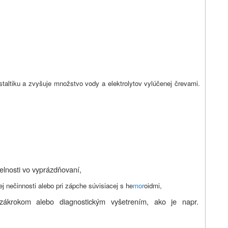
staltiku a zvyšuje množstvo vody a elektrolytov vylúčenej črevami.
elnosti vo vyprázdňovaní,
kej nečinnosti alebo pri zápche súvisiacej s he
mor
oidmi,
zákrokom alebo diagnostickým vyšetrením, ako je napr.