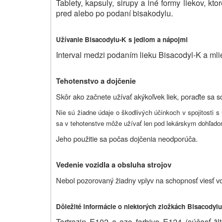
Tablety, kapsuly, sirupy a iné formy liekov, kt
pred alebo po podaní bisakodylu.
Užívanie Bisacodylu-K s jedlom a nápojmi
Interval medzi podaním lieku Bisacodyl-K a mli
Tehotenstvo a dojčenie
Skôr ako začnete užívať akýkoľvek liek, poraďte sa 
Nie sú žiadne údaje o škodlivých účinkoch v spojitosti 
sa v tehotenstve môže užívať len pod lekárskym dohľado
Jeho použitie sa počas dojčenia neodporúča.
Vedenie vozidla a obsluha strojov
Nebol pozorovaný žiadny vplyv na schopnosť viesť voz
Dôležité informácie o niektorých zložkách Bisacodyl
Tartrazin E102 a azo farbivo E124 (súčasť žlt