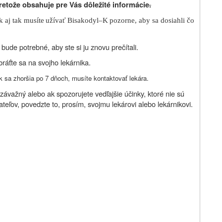
retože obsahuje pre Vás dôležité informácie
.
k aj tak musíte
užívať Bisakodyl–K
pozorne, aby sa dosiahli čo
ude potrebné, aby ste si ju znovu prečítali.
bráťte sa na svojho lekárnika.
 sa zhoršia po 7 dňoch, musíte kontaktovať lekára.
závažný alebo ak spozorujete vedľajšie účinky, ktoré nie sú
teľov, povedzte to, prosím, svojmu lekárovi alebo lekárnikovi.