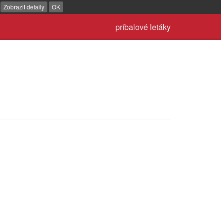
.
Zobrazit detaily
OK
príbalové letáky