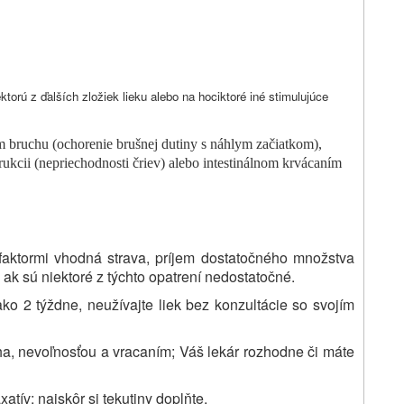
ektorú z ďalších zložiek lieku alebo na hociktoré iné stimulujúce
om bruchu (ochorenie brušnej dutiny s náhlym začiatkom),
štrukcii (nepriechodnosti čriev) alebo intestinálnom krvácaním
 faktormi vhodná strava, príjem dostatočného množstva
, ak sú niektoré z týchto opatrení nedostatočné.
o 2 týždne, neužívajte liek bez konzultácie so svojím
ha, nevoľnosťou a vracaním; Váš lekár rozhodne či máte
axatív; najskôr si tekutiny doplňte.