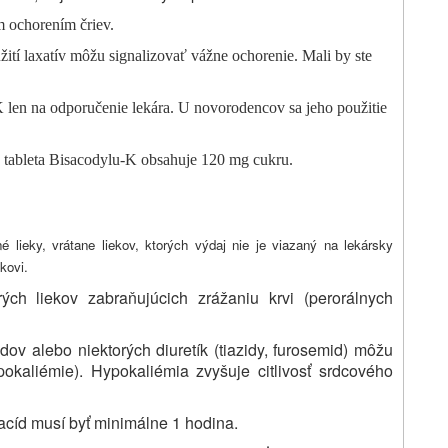
m ochorením čriev.
ití laxatív môžu signalizovať vážne ochorenie. Mali by ste
 len na odporučenie lekára. U novorodencov sa jeho použitie
á tableta Bisacodylu-K obsahuje 120 mg cukru.
 lieky, vrátane liekov, ktorých výdaj nie je viazaný na lekársky
kovi.
ých liekov zabraňujúcich zrážaniu krvi (perorálnych
ov alebo niektorých diuretík (tiazidy, furosemid) môžu
hypokaliémie). Hypokaliémia zvyšuje citlivosť srdcového
acíd musí byť minimálne 1 hodina.