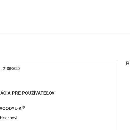
B
01, 2106/3053
ÁCIA PRE POUŽÍVATEĽOV
®
SACODYL-K
bisakodyl