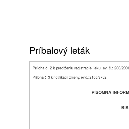
Príbalový leták
Príloha č. 2 k predĺženiu registrácie lieku, ev. č.: 266/20
Príloha č. 3 k notifikácii zmeny, ev.č.: 2106/3752
PÍSOMNÁ INFORM
BI