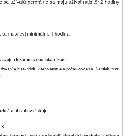
oré sa užívajú perorálne sa majú užívať najskôr 2 hodiny
eka musí byť minimálne 1 hodina.
so svojím lekárom alebo lekárnikom.
s užívaním bisakodylu v tehotenstve a počas dojčenia. Napriek tomu
m.
idlá a obsluhovať stroje.
u-K
ého farbiva) môžu spôsobiť alergické reakcie, vrátane