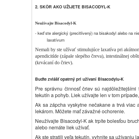
2. SKÔR AKO UŽIJETE BISACODYL-K
Neužívajte Bisacodyl-K
- keď ste alergický (precitlivený) na bisakodyl alebo na ni
laxatívum
Nemali by ste užívať stimulujúce laxatíva pri akútn
apendicitíde (zápale slepého čreva), intestinálnej ob
(krvácaní do čriev).
Buďte zvlášť opatrný pri užívaní Bisacodylu-K
Pre správnu činnosť čriev sú najdôležitejšími
tekutín a pohyb. Liek užívajte len v tom prípade
Ak sa zápcha vyskytne nečakane a trvá viac ak
lekárom. Môžete mať závažné ochorenie.
Neužívajte Bisacodyl-K ak trpíte bolesťou bruc
alebo nemáte liek užívať.
Ak ste stratili veľa tekutín, vyhnite sa užívaniu l