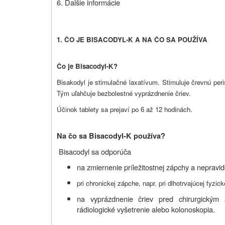
6. Ďalšie informácie
1. ČO JE BISACODYL-K A NA ČO SA POUŽÍVA
Čo je Bisacodyl-K?
Bisakodyl je stimulačné laxatívum. Stimuluje črevnú peri
Tým uľahčuje bezbolestné vyprázdnenie čriev.
Účinok tablety sa prejaví po 6 až 12 hodinách.
Na čo sa Bisacodyl-K používa?
Bisacodyl sa odporúča
na zmiernenie príležitostnej zápchy a nepravid
pri chronickej zápche, napr. pri dlhotrvajúcej fyzic
na vyprázdnenie čriev pred chirurgickým 
rádiologické vyšetrenie alebo kolonoskopia.