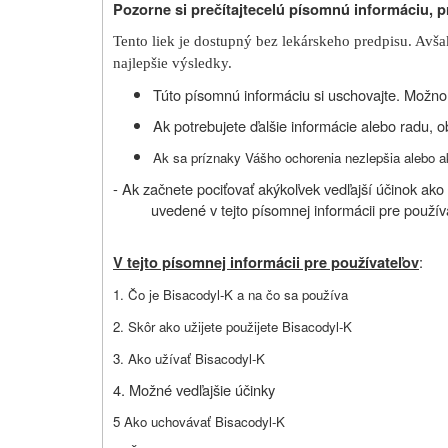
Pozorne si prečítajte
celú písomnú informáciu, p
Tento liek je dostupný bez lekárskeho predpisu. Avša
najlepšie výsledky.
Túto písomnú informáciu si uschovajte. Možno b
Ak potrebujete ďalšie informácie alebo radu, o
Ak sa príznaky Vášho ochorenia nezlepšia alebo ak
- Ak začnete pociťovať akýkoľvek vedľajší účinok ako 
uvedené v tejto písomnej informácii pre používa
:
V tejto písomnej informácii pre používateľov
1. Čo je Bisacodyl-K a na čo sa používa
2. Skôr ako užijete použijete Bisacodyl-K
3. Ako užívať Bisacodyl-K
4. Možné vedľajšie účinky
5 Ako uchovávať Bisacodyl-K