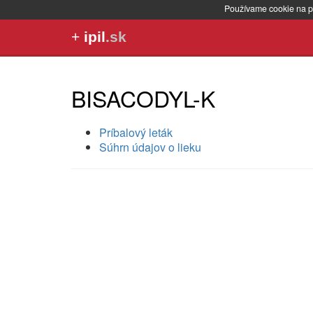
Používame cookie na p
+
ipil
.sk
BISACODYL-K
Príbalový leták
Súhrn údajov o lieku