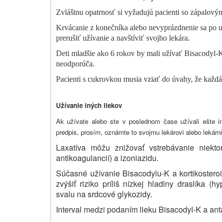
Zvláštnu opatrnosť si vyžadujú pacienti so zápalový
Krvácanie z konečníka alebo nevyprázdnenie sa po už
prerušiť užívanie a navštíviť svojho lekára.
Deti mladšie ako 6 rokov by mali užívať Bisacodyl-K
neodporúča.
Pacienti s cukrovkou musia vziať do úvahy, že každ
Užívanie iných liekov
Ak užívate alebo ste v poslednom čase užívali ešte iné
predpis, prosím, oznámte to svojmu lekárovi alebo lekárni
Laxatíva môžu znižovať vstrebávanie niektor
antikoagulancií) a izoniazidu.
Súčasné užívanie Bisacodylu-K a kortikosteroid
zvýšiť riziko príliš nízkej hladiny draslíka (
svalu na srdcové glykozidy.
Interval medzi podaním lieku Bisacodyl-K a ant