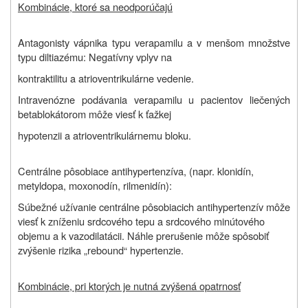
Kombinácie, ktoré sa neodporúčajú
Antagonisty vápnika typu verapamilu a v menšom množstve
typu diltiazému: Negatívny vplyv na
kontraktilitu a atrioventrikulárne vedenie.
Intravenózne podávania verapamilu u pacientov liečených
betablokátorom môže viesť k ťažkej
hypotenzii a atrioventrikulárnemu bloku.
Centrálne pôsobiace antihypertenzíva, (napr. klonidín,
metyldopa, moxonodín, rilmenidín):
Súbežné užívanie centrálne pôsobiacich antihypertenzív môže
viesť k zníženiu srdcového tepu a srdcového minútového
objemu a k vazodilatácii. Náhle prerušenie môže spôsobiť
zvýšenie rizika „rebound“ hypertenzie.
Kombinácie, pri ktorých je nutná zvýšená opatrnosť