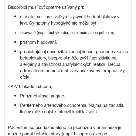
Bisoprolol musí byť opatrne užívaný pri:
diabete mellitus s veľkými výkyvmi hodnôt glukózy v
krvi. Symptómy hypoglykémie môžu byť
maskované (napr. tachykardia, palpitácie alebo potenie),
prísnom hladovaní,
prebiehajúcej desenzibilazačnej liečbe, podobne ako iné
betablokátory, bisoprolol môže zvýšiť senzitivitu na
alergény a závažnosť anafylaktických reakcií. Liečba
adrenalínom nemusí mať vždy očakávaný terapeutický
efekt,
- A-V blokáde I.stupňa,
Prinzmetallovej angíne,
Periférneho artériového ochorenia. Najmä na začiatku
liečby môže dôjsť k intenzifikácii ťažkostí.
Pacientom so psoriázou alebo so psoriázou v anamnéze je
možné podať betablokátory (napr. bisoprolol) len po