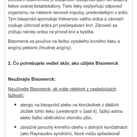
liekov zvanej betablokátory. Tieto lieky ovplyvňujú odpoveď
organizmu na niektoré nervové impulzy, predovšetkým v srdci.
Tým bisoprolol spomaľuje frekvenciu vášho srdca a zároveň
zvyšuje účinnosť srdca pri prečerpávaní krvi. Zároveň sa
znižujú nároky srdca na prívod krvi a kyslíka.
Bisomerck sa používa na liečbu vysokého krvného tlaku a
angíny pektoris (hrudnej angíny).
2. Čo potrebujete vedieť skôr, ako užijete Bisomerck
Neužívajte Bisomerck:
Neužívajte Bisomerck, ak máte niektoré z nasledujúcich
ťažkostí:
alergiu na bisoprolol alebo na ktorúkoľvek z ďalších
zložiek tohto lieku (uvedených v časti 6), ťažkú astmu
alebo ťažkú obštrukčnú chorobu pľúc,
závažné poruchy krvného obehu v dolných končatinách
(ako Raynaudov syndróm), ktoré môžu spôsobovať