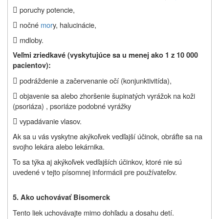

poruchy potencie,

nočné
mor
y, halucinácie,

mdloby.
Veľmi zriedkavé (vyskytujúce sa u menej ako 1 z 10 000
pacientov):

podráždenie a začervenanie očí (konjunktivitída),

objavenie sa alebo zhoršenie šupinatých vyrážok na koži
(psoriáza) , psoriáze podobné vyrážky

vypadávanie vlasov.
Ak sa u vás vyskytne akýkoľvek vedľajší účinok, obráťte sa na
svojho lekára alebo lekárnika.
To sa týka aj akýkoľvek vedľajších účinkov, ktoré nie sú
uvedené v tejto písomnej informácii pre používateľov.
5. Ako uchovávať Bisomerck
Tento liek uchovávajte mimo dohľadu a dosahu detí.