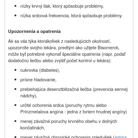
nízky krvný tlak, ktorý spôsobuje problémy,
nízka srdcová frekvencia, ktorá spôsobuje problémy.
Upozornenia a opatrenia
Ak sa vás týka ktorákoľvek z nasledujúcich okolností,
upozornite svojho lekára, predtým ako užijete Bisomerck,
môže byť potrebné vykonať špeciálne opatrenia (napr. podať
dodatočnú liečbu alebo zvýšiť počet kontrol u lekára):
cukrovka (diabetes),
prísne hladovanie,
prebiehajúca desenzibilizačná liečba (prevencia sennej
nádchy),
určité ochorenia srdca (poruchy rytmu alebo
Prinzmetalova angína - jedna z foriem hrudnej angíny)
menej závažné poruchy krvného obehu v dolných
končatinách,
menej závažné chronické ochorenia priedušiek (
astma
,