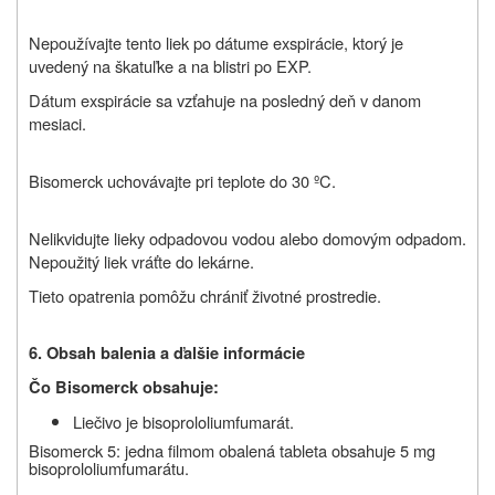
Nepoužívajte tento liek po dátume exspirácie, ktorý je
uvedený na škatuľke a na blistri po EXP.
Dátum exspirácie sa vzťahuje na posledný deň v danom
mesiaci.
Bisomerck uchovávajte pri teplote do 30 ºC.
Nelikvidujte lieky odpadovou vodou alebo domovým odpadom.
Nepoužitý liek vráťte do lekárne.
Tieto opatrenia pomôžu chrániť životné prostredie.
6. Obsah balenia a ďalšie informácie
Čo Bisomerck obsahuje:
Liečivo je bisoprololiumfumarát.
Bisomerck 5: jedna filmom obalená tableta obsahuje 5 mg
bisoprololiumfumarátu.