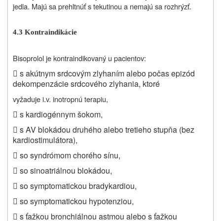
jedla. Majú sa prehltnúť s tekutinou a nemajú sa rozhrýzť.
4.3 Kontraindikácie
Bisoprolol je kontraindikovaný u pacientov:

s akútnym srdcovým zlyhaním alebo počas epizód
dekompenzácie srdcového zlyhania, ktoré
vyžaduje i.v. inotropnú terapiu,

s kardiogénnym šokom,

s AV blokádou druhého alebo tretieho stupňa (bez
kardiostimulátora),

so syndrómom chorého sínu,

so sinoatriálnou blokádou,

so symptomatickou bradykardiou,

so symptomatickou hypotenziou,

s ťažkou bronchiálnou astmou alebo s ťažkou