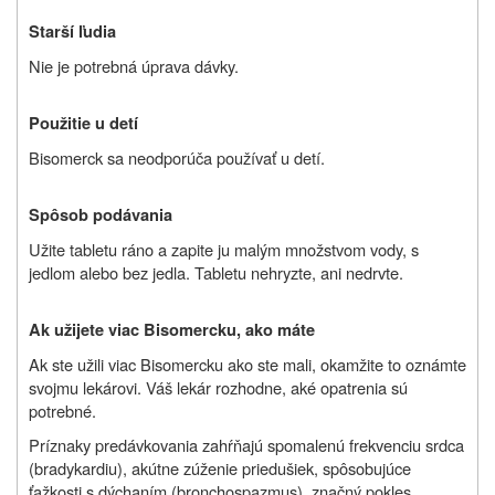
Starší ľudia
Nie je potrebná úprava dávky.
Použitie u detí
Bisomerck sa neodporúča používať u detí.
Spôsob podávania
Užite tabletu ráno a zapite ju malým množstvom vody, s
jedlom alebo bez jedla. Tabletu nehryzte, ani nedrvte.
Ak užijete viac Bisomercku, ako máte
Ak ste užili viac Bisomercku ako ste mali, okamžite to oznámte
svojmu lekárovi. Váš lekár rozhodne, aké opatrenia sú
potrebné.
Príznaky predávkovania zahŕňajú spomalenú frekvenciu srdca
(bradykardiu), akútne zúženie priedušiek, spôsobujúce
ťažkosti s dýchaním (bronchospazmus), značný pokles