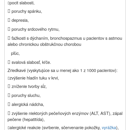
pocit slabosti,


poruchy spánku,

depresia,

poruchy srdcového rytmu,

ťažkosti s dýchaním, bronchospazmus u pacientov s astmou
alebo chronickou obštrukčnou chorobou
pľúc,

svalová slabosť, kŕče.
Zriedkavé (vyskytujúce sa u menej ako 1 z 1000 pacientov):
zvýšenie hladín tuku v krvi,


zníženie tvorby sĺz,

poruchy sluchu,

alergická nádcha,

zvýšenie niektorých pečeňových enzýmov (ALT, AST), zápal
pečene (hepatitída),
alergické reakcie (svrbenie, sčervenanie pokožky,
vyrážka
),
