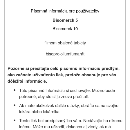
Písomná informácia pre používateľov
Bisomerck 5
Bisomerck 10
filmom obalené tablety
bisoprololiumfumarát
Pozorne si prečítajte celú písomnú informáciu predtým,
ako začnete užívať
tento liek, pretože obsahuje pre vás
dôležité informácie.
Túto písomnú informáciu si uschovajte. Možno bude
potrebné, aby ste si ju znovu prečítali.
Ak máte akékoľvek ďalšie otázky, obráťte sa na svojho
lekára alebo lekárnika.
Tento liek bol predpísaný iba vám. Nedávajte ho nikomu
inému. Môže mu uškodiť, dokonca aj vtedy, ak má