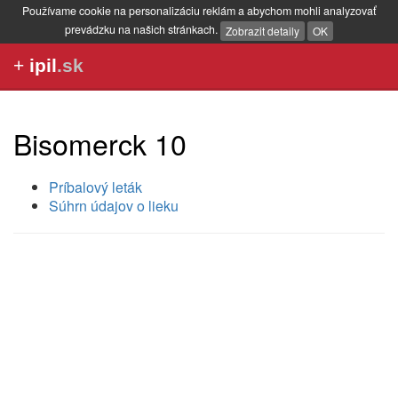
Používame cookie na personalizáciu reklám a abychom mohli analyzovať
prevádzku na našich stránkach.
Zobrazit detaily
OK
+
ipil
.sk
Bisomerck 10
Príbalový leták
Súhrn údajov o lieku