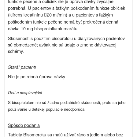
funkcie pečene a obličiek nie je úprava dávky zvyčajne
potrebná. U pacientov s ťažkým poškodením funkcie obličiek
(klírens kreatinínu
20 ml/min) a u pacientov s ťažkým

poškodením funkcie pečene nemá byť prekročená denná
dávka 10 mg bisoprololiumfumarátu.
Skúsenosti s použitím bisoprololu u dialyzovaných pacientov
sú obmedzené; avšak nie sú údaje o zmene dávkovacej
schémy.
Starší pacienti
Nie je potrebná úprava dávky.
Deti a dospievajúci
S bisoprololom nie sú žiadne pediatrické skúsenosti, preto sa jeho
používanie u detskej populácie neodporúča.
Spôsob podania
Tablety Bisomercku sa majú užívať ráno s jedlom alebo bez