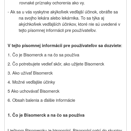
rovnaké príznaky ochorenia ako vy.
-
Ak sa u vás vyskytne akýkoľvek vedľajší účinok, obráťte sa
na svojho lekára alebo lekárnika. To sa týka aj
akýchkoľvek vedľajších účinkov, ktoré nie sú uvedené v
tejto písomnej informácii pre používateľov.
:
V tejto písomnej informácii pre používateľov sa dozviete
1. Čo je Bisomerck a na čo sa používa
2. Čo potrebujete vedieť skôr, ako užijete Bisomerck
3. Ako užívať Bisomerck
4. Možné vedľajšie účinky
5 Ako uchovávať Bisomerck
6. Obsah balenia a ďalšie informácie
1. Čo je Bisomerck a na čo sa používa
Liečivom Bisomercku je bisoprolol. Bisoprolol patrí do skupiny