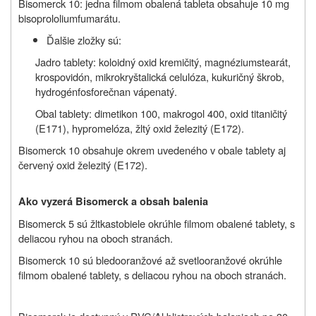
Bisomerck 10: jedna filmom obalená tableta obsahuje 10 mg
bisoprololiumfumarátu.
Ďalšie zložky sú:
Jadro tablety: koloidný oxid kremičitý, magnéziumstearát,
krospovidón, mikrokryštalická celulóza, kukuričný škrob,
hydrogénfosforečnan vápenatý.
Obal tablety: dimetikon 100, makrogol 400, oxid titaničitý
(E171), hypromelóza, žltý oxid železitý (E172).
Bisomerck 10 obsahuje okrem uvedeného v obale tablety aj
červený oxid železitý (E172).
Ako vyzerá Bisomerck a obsah balenia
Bisomerck 5 sú žltkastobiele okrúhle filmom obalené tablety, s
deliacou ryhou na oboch stranách.
Bisomerck 10 sú bledooranžové až svetlooranžové okrúhle
filmom obalené tablety, s deliacou ryhou na oboch stranách.