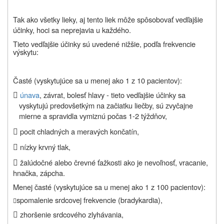
Tak ako všetky lieky, aj tento liek môže spôsobovať vedľajšie
účinky, hoci sa neprejavia u každého.
Tieto vedľajšie účinky sú uvedené nižšie, podľa frekvencie
výskytu:
Časté (vyskytujúce sa u menej ako 1 z 10 pacientov):

únava
, závrat, bolesť hlavy - tieto vedľajšie účinky sa
vyskytujú predovšetkým na začiatku liečby, sú zvyčajne
mierne a spravidla vymiznú počas 1-2 týždňov,

pocit chladných a meravých končatín,

nízky krvný tlak,

žalúdočné alebo črevné ťažkosti ako je nevoľnosť, vracanie,
hnačka, zápcha.
Menej časté (vyskytujúce sa u menej ako 1 z 100 pacientov):
spomalenie srdcovej frekvencie (bradykardia),


zhoršenie srdcového zlyhávania,