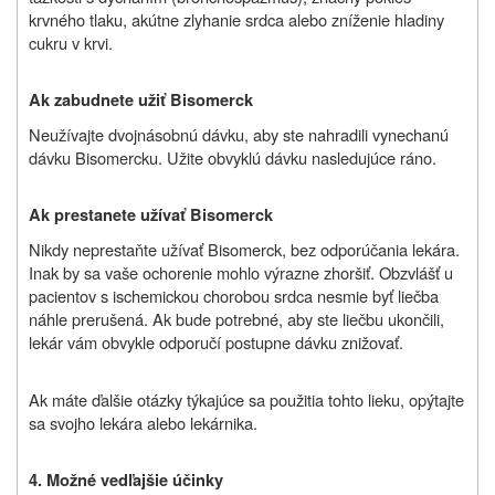
krvného tlaku, akútne zlyhanie srdca alebo zníženie hladiny
cukru v krvi.
Ak zabudnete užiť Bisomerck
Neužívajte dvojnásobnú dávku, aby ste nahradili vynechanú
dávku Bisomercku. Užite obvyklú dávku nasledujúce ráno.
Ak prestanete užívať Bisomerck
Nikdy neprestaňte užívať Bisomerck, bez odporúčania lekára.
Inak by sa vaše ochorenie mohlo výrazne zhoršiť. Obzvlášť u
pacientov s ischemickou chorobou srdca nesmie byť liečba
náhle prerušená. Ak bude potrebné, aby ste liečbu ukončili,
lekár vám obvykle odporučí postupne dávku znižovať.
Ak máte ďalšie otázky týkajúce sa použitia tohto lieku, opýtajte
sa svojho lekára alebo lekárnika.
4. Možné vedľajšie účinky