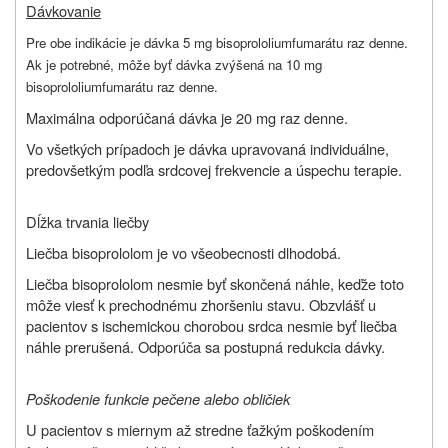
Dávkovanie
Pre obe indikácie je dávka 5 mg bisoprololiumfumarátu raz denne.
Ak je potrebné, môže byť dávka zvýšená na 10 mg
bisoprololiumfumarátu raz denne.
Maximálna odporúčaná dávka je 20 mg raz denne.
Vo všetkých prípadoch je dávka upravovaná individuálne,
predovšetkým podľa srdcovej frekvencie a úspechu terapie.
Dĺžka trvania liečby
Liečba bisoprololom je vo všeobecnosti dlhodobá.
Liečba bisoprololom nesmie byť skončená náhle, keďže toto
môže viesť k prechodnému zhoršeniu stavu. Obzvlášť u
pacientov s ischemickou chorobou srdca nesmie byť liečba
náhle prerušená. Odporúča sa postupná redukcia dávky.
Poškodenie funkcie pečene alebo obličiek
U pacientov s miernym až stredne ťažkým poškodením