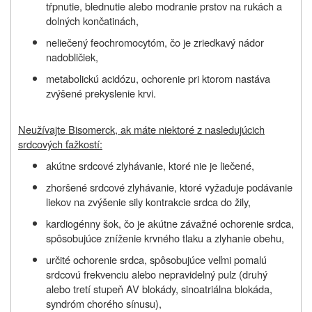
tŕpnutie, blednutie alebo modranie prstov na rukách a
dolných končatinách,
neliečený feochromocytóm, čo je zriedkavý nádor
nadobličiek,
metabolickú acidózu, ochorenie pri ktorom nastáva
zvýšené prekyslenie krvi.
Neužívajte Bisomerck, ak máte niektoré z nasledujúcich
srdcových ťažkostí:
akútne srdcové zlyhávanie, ktoré nie je liečené,
zhoršené srdcové zlyhávanie, ktoré vyžaduje podávanie
liekov na zvýšenie sily kontrakcie srdca do žily,
kardiogénny šok, čo je akútne závažné ochorenie srdca,
spôsobujúce zníženie krvného tlaku a zlyhanie obehu,
určité ochorenie srdca, spôsobujúce veľmi pomalú
srdcovú frekvenciu alebo nepravidelný pulz (druhý
alebo tretí stupeň AV blokády, sinoatriálna blokáda,
syndróm chorého sínusu),