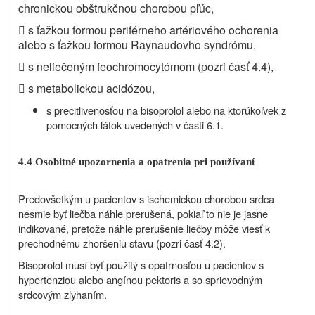
chronickou obštrukčnou chorobou pľúc,

s ťažkou formou periférneho artériového ochorenia
alebo s ťažkou formou Raynaudovho syndrómu,

s neliečeným feochromocytómom (pozri časť 4.4),

s metabolickou acidózou,
s precitlivenosťou na bisoprolol alebo na ktorúkoľvek z
pomocných látok uvedených v časti 6.1.
4.4 Osobitné upozornenia a opatrenia pri používaní
Predovšetkým u pacientov s ischemickou chorobou srdca
nesmie byť liečba náhle prerušená, pokiaľ to nie je jasne
indikované, pretože náhle prerušenie liečby môže viesť k
prechodnému zhoršeniu stavu (pozri časť 4.2).
Bisoprolol musí byť použitý s opatrnosťou u pacientov s
hypertenziou alebo angínou pektoris a so sprievodným
srdcovým zlyhaním.