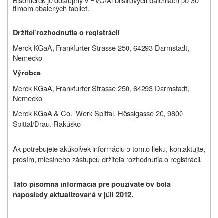
Bisomerck je dostupný v PVC/Al blistrových baleniach po 30
filmom obalených tabliet.
Držiteľ rozhodnutia o registrácii
Merck KGaA, Frankfurter Strasse 250, 64293 Darmstadt,
Nemecko
Výrobca
Merck KGaA, Frankfurter Strasse 250, 64293 Darmstadt,
Nemecko
Merck KGaA & Co., Werk Spittal,
Hösslgasse 20, 9800
Spittal/Drau, Rakúsko
Ak potrebujete akúkoľvek informáciu o tomto lieku, kontaktujte,
prosím, miestneho zástupcu držiteľa rozhodnutia o registrácii.
Táto písomná informácia pre používateľov bola
naposledy aktualizovaná v júli 2012.