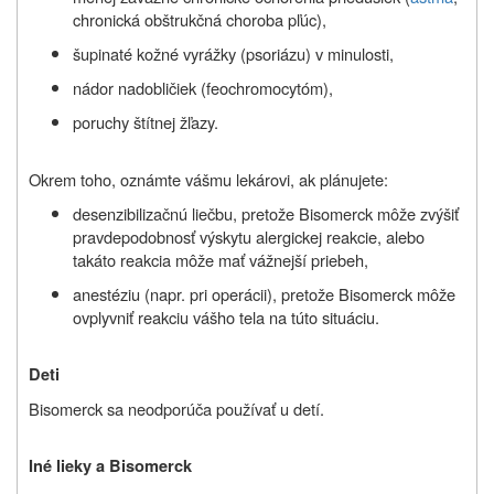
chronická obštrukčná choroba pľúc),
šupinaté kožné vyrážky (psoriázu) v minulosti,
nádor nadobličiek (feochromocytóm),
poruchy štítnej žľazy.
Okrem toho, oznámte vášmu lekárovi, ak plánujete:
desenzibilizačnú liečbu, pretože Bisomerck môže zvýšiť
pravdepodobnosť výskytu alergickej reakcie, alebo
takáto reakcia môže mať vážnejší priebeh,
anestéziu (napr. pri operácii), pretože Bisomerck môže
ovplyvniť reakciu vášho tela na túto situáciu.
Deti
Bisomerck sa neodporúča používať u detí.
Iné lieky a Bisomerck