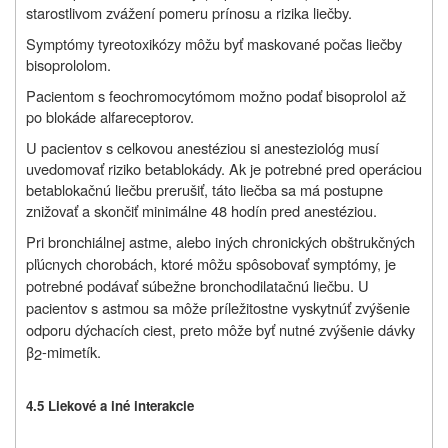
starostlivom zvážení pomeru prínosu a rizika liečby.
Symptómy tyreotoxikózy môžu byť maskované počas liečby
bisoprololom.
Pacientom s feochromocytómom možno podať bisoprolol až
po blokáde alfareceptorov.
U pacientov s celkovou anestéziou si anesteziológ musí
uvedomovať riziko betablokády. Ak je potrebné pred operáciou
betablokačnú liečbu prerušiť, táto liečba sa má postupne
znižovať a skončiť minimálne 48 hodín pred anestéziou.
Pri bronchiálnej astme, alebo iných chronických obštrukčných
pľúcnych chorobách, ktoré môžu spôsobovať symptómy, je
potrebné podávať súbežne bronchodilatačnú liečbu. U
pacientov s astmou sa môže príležitostne vyskytnúť zvýšenie
odporu dýchacích ciest, preto môže byť nutné zvýšenie dávky
β
-mimetík.
2
4.5 Liekové a iné interakcie