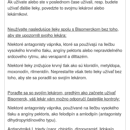
Ak užívate alebo ste v poslednom čase užívali, resp. budete
užívať ďalšie lieky, povedzte to svojmu lekárovi alebo
lekárnikovi.
Neužívajte nasledujúce lieky spolu s Bisomerckom bez toho,
aby ste upozornili svojho lekára:
Niektoré antagonisty vápnika, ktoré sa používajú na liečbu
vysokého krvného tlaku, angíny pektoris alebo nepravidelného
srdcového rytmu, ako verapamil a diltiazém.
Niektoré lieky znižujúce krvný tlak ako sú klonidín, metyldopa,
moxonodín, rilmenidín. Neprestaňte však tieto lieky užívať bez
toho, aby ste sa poradili so svojím lekárom.
Poraďte sa so svojím lekárom, predtým ako začnete užívať
Bisomerck, váš lekár vám možno odporučí častejšie kontroly:
Niektoré antagonisty vápnika, používané na liečbu vysokého
tlaku a angíny pektoris, ako felodipín a amlodipín (antagonisty
dihydropyridínového typu).
Antiarytmiká I. triedy (napr. chinidín, dizopyramid, lidokaín,