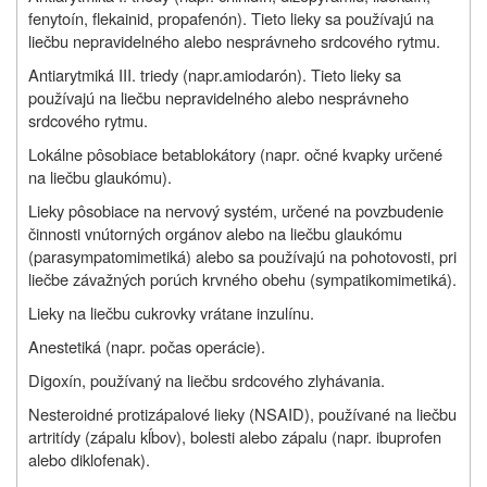
fenytoín, flekainid, propafenón). Tieto lieky sa používajú na
liečbu nepravidelného alebo nesprávneho srdcového rytmu.
Antiarytmiká III. triedy (napr.amiodarón). Tieto lieky sa
používajú na liečbu nepravidelného alebo nesprávneho
srdcového rytmu.
Lokálne pôsobiace betablokátory (napr. očné kvapky určené
na liečbu glaukómu).
Lieky pôsobiace na nervový systém, určené na povzbudenie
činnosti vnútorných orgánov alebo na liečbu glaukómu
(parasympatomimetiká) alebo sa používajú na pohotovosti, pri
liečbe závažných porúch krvného obehu (sympatikomimetiká).
Lieky na liečbu cukrovky vrátane inzulínu.
Anestetiká (napr. počas operácie).
Digoxín, používaný na liečbu srdcového zlyhávania.
Nesteroidné protizápalové lieky (NSAID), používané na liečbu
artritídy (zápalu kĺbov), bolesti alebo zápalu (napr. ibuprofen
alebo diklofenak).