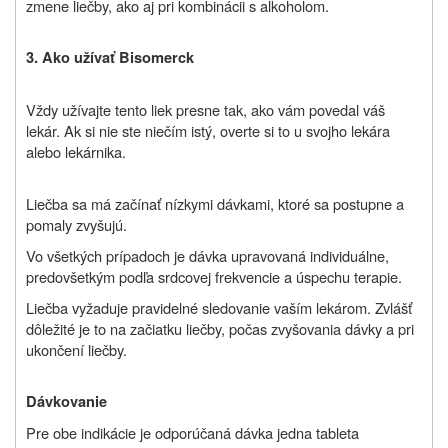
zmene liečby, ako aj pri kombinácii s alkoholom.
3. Ako užívať Bisomerck
Vždy užívajte tento liek presne tak, ako vám povedal váš
lekár. Ak si nie ste niečím istý, overte si to u svojho lekára
alebo lekárnika.
Liečba sa má začínať nízkymi dávkami, ktoré sa postupne a
pomaly zvyšujú.
Vo všetkých prípadoch je dávka upravovaná individuálne,
predovšetkým podľa srdcovej frekvencie a úspechu terapie.
Liečba vyžaduje pravidelné sledovanie vaším lekárom. Zvlášť
dôležité je to na začiatku liečby, počas zvyšovania dávky a pri
ukončení liečby.
Dávkovanie
Pre obe indikácie je odporúčaná dávka jedna tableta