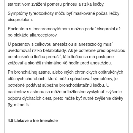
starostlivom zvážení pomeru prínosu a rizika liečby.
Symptómy tyreotoxikózy môžu byť maskované počas liečby
bisoprololom.
Pacientom s feochromocytómom možno podať bisoprolol až
po blokáde alfareceptorov.
U pacientov s celkovou anestéziou si anesteziológ musí
uvedomovať riziko betablokády. Ak je potrebné pred operáciou
betablokačnú liečbu prerušiť, táto liečba sa má postupne
znižovať a skončiť minimálne 48 hodín pred anestéziou.
Pri bronchiálnej astme, alebo iných chronických obštrukčných
pľúcnych chorobách, ktoré môžu spôsobovať symptómy, je
potrebné podávať súbežne bronchodilatačnú liečbu. U
pacientov s astmou sa môže príležitostne vyskytnúť zvýšenie
odporu dýchacích ciest, preto môže byť nutné zvýšenie dávky
β
-mimetík.
2
4.5 Liekové a iné interakcie