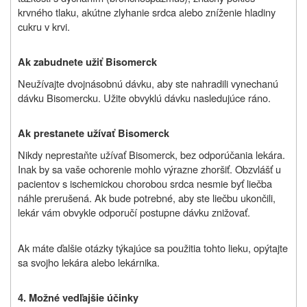
krvného tlaku, akútne zlyhanie srdca alebo zníženie hladiny
cukru v krvi.
Ak zabudnete užiť Bisomerck
Neužívajte dvojnásobnú dávku, aby ste nahradili vynechanú
dávku Bisomercku. Užite obvyklú dávku nasledujúce ráno.
Ak prestanete užívať Bisomerck
Nikdy neprestaňte užívať Bisomerck, bez odporúčania lekára.
Inak by sa vaše ochorenie mohlo výrazne zhoršiť. Obzvlášť u
pacientov s ischemickou chorobou srdca nesmie byť liečba
náhle prerušená. Ak bude potrebné, aby ste liečbu ukončili,
lekár vám obvykle odporučí postupne dávku znižovať.
Ak máte ďalšie otázky týkajúce sa použitia tohto lieku, opýtajte
sa svojho lekára alebo lekárnika.
4. Možné vedľajšie účinky