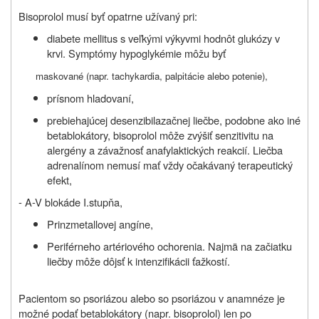
Bisoprolol musí byť opatrne užívaný pri:
diabete mellitus s veľkými výkyvmi hodnôt glukózy v
krvi. Symptómy hypoglykémie môžu byť
maskované (napr. tachykardia, palpitácie alebo potenie),
prísnom hladovaní,
prebiehajúcej desenzibilazačnej liečbe, podobne ako iné
betablokátory, bisoprolol môže zvýšiť senzitivitu na
alergény a závažnosť anafylaktických reakcií. Liečba
adrenalínom nemusí mať vždy očakávaný terapeutický
efekt,
- A-V blokáde I.stupňa,
Prinzmetallovej angíne,
Periférneho artériového ochorenia. Najmä na začiatku
liečby môže dôjsť k intenzifikácii ťažkostí.
Pacientom so psoriázou alebo so psoriázou v anamnéze je
možné podať betablokátory (napr. bisoprolol) len po