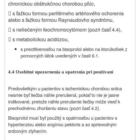
chronickou obštrukčnou chorobou pľúc,

s ťažkou formou periférneho artériového ochorenia
alebo s ťažkou formou Raynaudovho syndrómu,

s neliečeným feochromocytómom (pozri časť 4.4),

s metabolickou acidózou,
s precitlivenosťou na bisoprolol alebo na ktorúkoľvek z
pomocných látok uvedených v časti 6.1.
4.4 Osobitné upozornenia a opatrenia pri používaní
Predovšetkým u pacientov s ischemickou chorobou srdca
nesmie byť liečba náhle prerušená, pokiaľ to nie je jasne
indikované, pretože náhle prerušenie liečby môže viesť k
prechodnému zhoršeniu stavu (pozri časť 4.2).
Bisoprolol musí byť použitý s opatrnosťou u pacientov s
hypertenziou alebo angínou pektoris a so sprievodným
srdcovým zlyhaním.