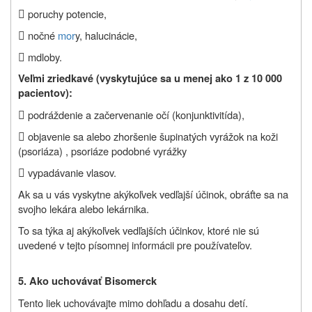

poruchy potencie,

nočné
mor
y, halucinácie,

mdloby.
Veľmi zriedkavé (vyskytujúce sa u menej ako 1 z 10 000
pacientov):

podráždenie a začervenanie očí (konjunktivitída),

objavenie sa alebo zhoršenie šupinatých vyrážok na koži
(psoriáza) , psoriáze podobné vyrážky

vypadávanie vlasov.
Ak sa u vás vyskytne akýkoľvek vedľajší účinok, obráťte sa na
svojho lekára alebo lekárnika.
To sa týka aj akýkoľvek vedľajších účinkov, ktoré nie sú
uvedené v tejto písomnej informácii pre používateľov.
5. Ako uchovávať Bisomerck
Tento liek uchovávajte mimo dohľadu a dosahu detí.