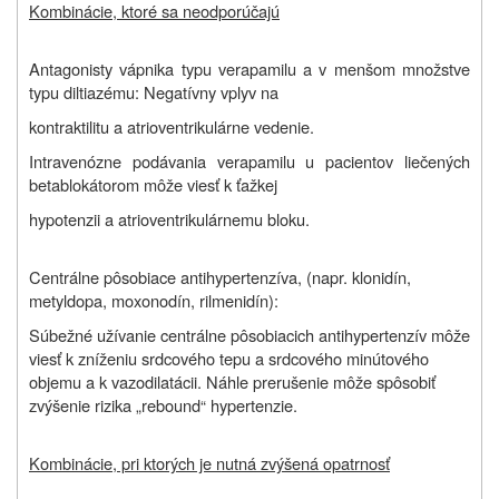
Kombinácie, ktoré sa neodporúčajú
Antagonisty vápnika typu verapamilu a v menšom množstve
typu diltiazému: Negatívny vplyv na
kontraktilitu a atrioventrikulárne vedenie.
Intravenózne podávania verapamilu u pacientov liečených
betablokátorom môže viesť k ťažkej
hypotenzii a atrioventrikulárnemu bloku.
Centrálne pôsobiace antihypertenzíva, (napr. klonidín,
metyldopa, moxonodín, rilmenidín):
Súbežné užívanie centrálne pôsobiacich antihypertenzív môže
viesť k zníženiu srdcového tepu a srdcového minútového
objemu a k vazodilatácii. Náhle prerušenie môže spôsobiť
zvýšenie rizika „rebound“ hypertenzie.
Kombinácie, pri ktorých je nutná zvýšená opatrnosť