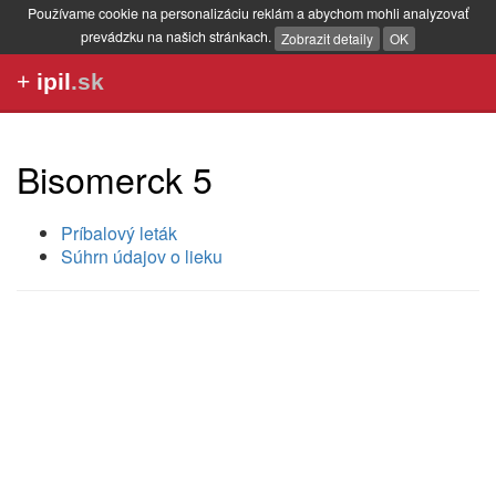
Používame cookie na personalizáciu reklám a abychom mohli analyzovať
prevádzku na našich stránkach.
Zobrazit detaily
OK
+
ipil
.sk
Bisomerck 5
Príbalový leták
Súhrn údajov o lieku