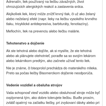
Adrenalín, liek používaný na liečbu závažných, život
ohrozujúcich alergických reakcií a zastavenia srdca.
Akýkoľvek liek, ktorý môže znížiť krvný tlak, či už ako želaný
alebo neželaný efekt (napr. lieky na liečbu vysokého krvného
tlaku, tricyklické antidepresíva, barbituráty, fenotiazíny).
Meflochín, liek na prevenciu alebo liečbu malárie.
Tehotenstvo a dojčenie
Ak ste tehotná alebo dojčíte, ak si myslíte, že ste tehotná
alebo ak plánujete otehotnieť, poraďte sa so svojím lekárom
alebo lekárnikom predtým, ako začnete užívať tento liek.
Nie je známe, či bisoprolol prechádza do materského mlieka.
Preto sa počas liečby Bisomerckom dojčenie neodporúča.
Vedenie vozidiel a obsluha strojov
Vaša schopnosť viesť vozidlo alebo obsluhovať stroje môže byť
ovplyvnená tým, ako dobre tolerujete liečbu. Buďte prosím,
zvlášť opatrný na začiatku liečby, pri zvyšovaní dávky alebo pri