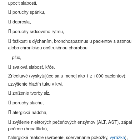
pocit slabosti,


poruchy spánku,

depresia,

poruchy srdcového rytmu,

ťažkosti s dýchaním, bronchospazmus u pacientov s astmou
alebo chronickou obštrukčnou chorobou
pľúc,

svalová slabosť, kŕče.
Zriedkavé (vyskytujúce sa u menej ako 1 z 1000 pacientov):
zvýšenie hladín tuku v krvi,


zníženie tvorby sĺz,

poruchy sluchu,

alergická nádcha,

zvýšenie niektorých pečeňových enzýmov (ALT, AST), zápal
pečene (hepatitída),
alergické reakcie (svrbenie, sčervenanie pokožky,
vyrážka
),
