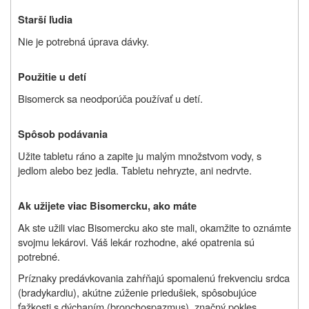
Starší ľudia
Nie je potrebná úprava dávky.
Použitie u detí
Bisomerck sa neodporúča používať u detí.
Spôsob podávania
Užite tabletu ráno a zapite ju malým množstvom vody, s
jedlom alebo bez jedla. Tabletu nehryzte, ani nedrvte.
Ak užijete viac Bisomercku, ako máte
Ak ste užili viac Bisomercku ako ste mali, okamžite to oznámte
svojmu lekárovi. Váš lekár rozhodne, aké opatrenia sú
potrebné.
Príznaky predávkovania zahŕňajú spomalenú frekvenciu srdca
(bradykardiu), akútne zúženie priedušiek, spôsobujúce
ťažkosti s dýchaním (bronchospazmus), značný pokles