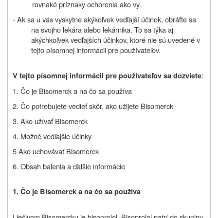
rovnaké príznaky ochorenia ako vy.
-
Ak sa u vás vyskytne akýkoľvek vedľajší účinok, obráťte sa
na svojho lekára alebo lekárnika. To sa týka aj
akýchkoľvek vedľajších účinkov, ktoré nie sú uvedené v
tejto písomnej informácii pre používateľov.
:
V tejto písomnej informácii pre používateľov sa dozviete
1. Čo je Bisomerck a na čo sa používa
2. Čo potrebujete vedieť skôr, ako užijete Bisomerck
3. Ako užívať Bisomerck
4. Možné vedľajšie účinky
5 Ako uchovávať Bisomerck
6. Obsah balenia a ďalšie informácie
1. Čo je Bisomerck a na čo sa používa
Liečivom Bisomercku je bisoprolol. Bisoprolol patrí do skupiny