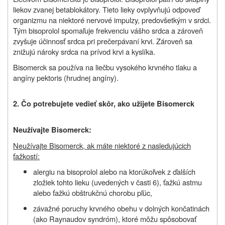
liekov zvanej betablokátory. Tieto lieky ovplyvňujú odpoveď
organizmu na niektoré nervové impulzy, predovšetkým v srdci.
Tým bisoprolol spomaľuje frekvenciu vášho srdca a zároveň
zvyšuje účinnosť srdca pri prečerpávaní krvi. Zároveň sa
znižujú nároky srdca na prívod krvi a kyslíka.
Bisomerck sa používa na liečbu vysokého krvného tlaku a
angíny pektoris (hrudnej angíny).
2. Čo potrebujete vedieť skôr, ako užijete Bisomerck
Neužívajte Bisomerck:
Neužívajte Bisomerck, ak máte niektoré z nasledujúcich
ťažkostí:
alergiu na bisoprolol alebo na ktorúkoľvek z ďalších
zložiek tohto lieku (uvedených v časti 6), ťažkú astmu
alebo ťažkú obštrukčnú chorobu pľúc,
závažné poruchy krvného obehu v dolných končatinách
(ako Raynaudov syndróm), ktoré môžu spôsobovať