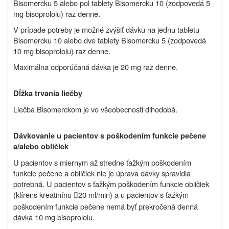
Bisomercku 5 alebo pol tablety Bisomercku 10 (zodpovedá 5
mg bisoprololu) raz denne.
V prípade potreby je možné zvýšiť dávku na jednu tabletu
Bisomercku 10 alebo dve tablety Bisomercku 5 (zodpovedá
10 mg bisoprololu) raz denne.
Maximálna odporúčaná dávka je 20 mg raz denne.
Dĺžka trvania liečby
Liečba Bisomerckom je vo všeobecnosti dlhodobá.
Dávkovanie u pacientov s poškodením funkcie pečene
a/alebo obličiek
U pacientov s miernym až stredne ťažkým poškodením
funkcie pečene a obličiek nie je úprava dávky spravidla
potrebná. U pacientov s ťažkým poškodením funkcie obličiek
(klírens kreatinínu
20 ml/min) a u pacientov s ťažkým

poškodením funkcie pečene nemá byť prekročená denná
dávka 10 mg bisoprololu.