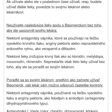
Ak užívate alebo ste v poslednom čase užívali, resp. budete
užívať ďalšie lieky, povedzte to svojmu lekárovi alebo
lekárnikovi.
Neužívajte nasledujúce lieky spolu s Bisomerckom bez toho,
aby ste upozornili svojho lekára:
Niektoré antagonisty vápnika, ktoré sa používajú na liečbu
vysokého krvného tlaku, angíny pektoris alebo nepravidelného
srdcového rytmu, ako verapamil a diltiazém.
Niektoré lieky znižujúce krvný tlak ako sú klonidín, metyldopa,
moxonodín, rilmenidín. Neprestaňte však tieto lieky užívať bez
toho, aby ste sa poradili so svojím lekárom.
Poraďte sa so svojím lekárom, predtým ako začnete užívať
Bisomerck, váš lekár vám možno odporučí častejšie kontroly:
Niektoré antagonisty vápnika, používané na liečbu vysokého
tlaku a angíny pektoris, ako felodipín a amlodipín (antagonisty
dihydropyridínového typu).
Antiarytmiká I. triedy (napr. chinidín, dizopyramid, lidokaín,