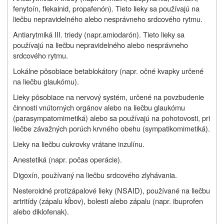
fenytoín, flekainid, propafenón). Tieto lieky sa používajú na
liečbu nepravidelného alebo nesprávneho srdcového rytmu.
Antiarytmiká III. triedy (napr.amiodarón). Tieto lieky sa
používajú na liečbu nepravidelného alebo nesprávneho
srdcového rytmu.
Lokálne pôsobiace betablokátory (napr. očné kvapky určené
na liečbu glaukómu).
Lieky pôsobiace na nervový systém, určené na povzbudenie
činnosti vnútorných orgánov alebo na liečbu glaukómu
(parasympatomimetiká) alebo sa používajú na pohotovosti, pri
liečbe závažných porúch krvného obehu (sympatikomimetiká).
Lieky na liečbu cukrovky vrátane inzulínu.
Anestetiká (napr. počas operácie).
Digoxín, používaný na liečbu srdcového zlyhávania.
Nesteroidné protizápalové lieky (NSAID), používané na liečbu
artritídy (zápalu kĺbov), bolesti alebo zápalu (napr. ibuprofen
alebo diklofenak).