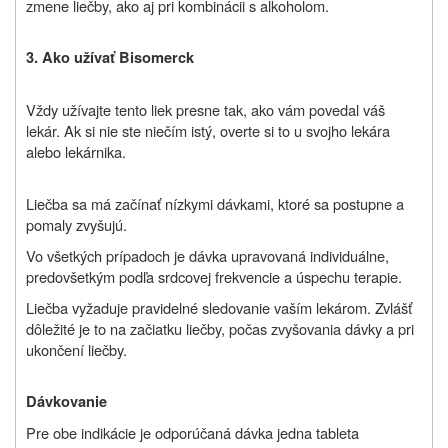
zmene liečby, ako aj pri kombinácii s alkoholom.
3. Ako užívať Bisomerck
Vždy užívajte tento liek presne tak, ako vám povedal váš
lekár. Ak si nie ste niečím istý, overte si to u svojho lekára
alebo lekárnika.
Liečba sa má začínať nízkymi dávkami, ktoré sa postupne a
pomaly zvyšujú.
Vo všetkých prípadoch je dávka upravovaná individuálne,
predovšetkým podľa srdcovej frekvencie a úspechu terapie.
Liečba vyžaduje pravidelné sledovanie vaším lekárom. Zvlášť
dôležité je to na začiatku liečby, počas zvyšovania dávky a pri
ukončení liečby.
Dávkovanie
Pre obe indikácie je odporúčaná dávka jedna tableta