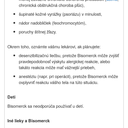
chronická obštrukčná choroba pľúc),
šupinaté kožné vyrážky (psoriázu) v minulosti,
nádor nadobličiek (feochromocytóm),
poruchy štítnej žľazy.
Okrem toho, oznámte vášmu lekárovi, ak plánujete:
desenzibilizačnú liečbu, pretože Bisomerck môže zvýšiť
pravdepodobnosť výskytu alergickej reakcie, alebo
takáto reakcia môže mať vážnejší priebeh,
anestéziu (napr. pri operácii), pretože Bisomerck môže
ovplyvniť reakciu vášho tela na túto situáciu.
Deti
Bisomerck sa neodporúča používať u detí.
Iné lieky a Bisomerck