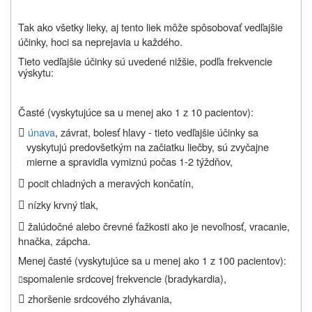
Tak ako všetky lieky, aj tento liek môže spôsobovať vedľajšie
účinky, hoci sa neprejavia u každého.
Tieto vedľajšie účinky sú uvedené nižšie, podľa frekvencie
výskytu:
Časté (vyskytujúce sa u menej ako 1 z 10 pacientov):

únava
, závrat, bolesť hlavy - tieto vedľajšie účinky sa
vyskytujú predovšetkým na začiatku liečby, sú zvyčajne
mierne a spravidla vymiznú počas 1-2 týždňov,

pocit chladných a meravých končatín,

nízky krvný tlak,

žalúdočné alebo črevné ťažkosti ako je nevoľnosť, vracanie,
hnačka, zápcha.
Menej časté (vyskytujúce sa u menej ako 1 z 100 pacientov):
spomalenie srdcovej frekvencie (bradykardia),


zhoršenie srdcového zlyhávania,