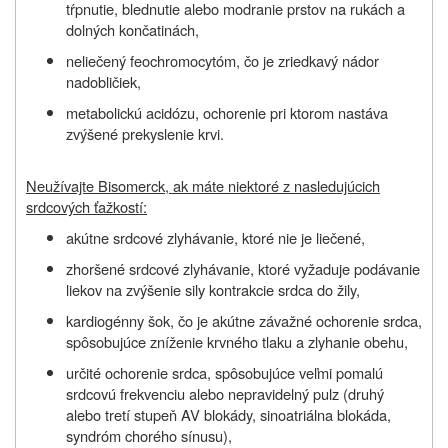
tŕpnutie, blednutie alebo modranie prstov na rukách a
dolných končatinách,
neliečený feochromocytóm, čo je zriedkavý nádor
nadobličiek,
metabolickú acidózu, ochorenie pri ktorom nastáva
zvýšené prekyslenie krvi.
Neužívajte Bisomerck, ak máte niektoré z nasledujúcich
srdcových ťažkostí:
akútne srdcové zlyhávanie, ktoré nie je liečené,
zhoršené srdcové zlyhávanie, ktoré vyžaduje podávanie
liekov na zvýšenie sily kontrakcie srdca do žily,
kardiogénny šok, čo je akútne závažné ochorenie srdca,
spôsobujúce zníženie krvného tlaku a zlyhanie obehu,
určité ochorenie srdca, spôsobujúce veľmi pomalú
srdcovú frekvenciu alebo nepravidelný pulz (druhý
alebo tretí stupeň AV blokády, sinoatriálna blokáda,
syndróm chorého sínusu),