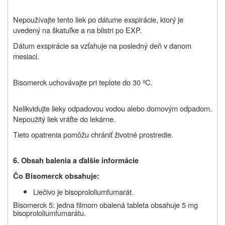
Nepoužívajte tento liek po dátume exspirácie, ktorý je
uvedený na škatuľke a na blistri po EXP.
Dátum exspirácie sa vzťahuje na posledný deň v danom
mesiaci.
Bisomerck uchovávajte pri teplote do 30 ºC.
Nelikvidujte lieky odpadovou vodou alebo domovým odpadom.
Nepoužitý liek vráťte do lekárne.
Tieto opatrenia pomôžu chrániť životné prostredie.
6. Obsah balenia a ďalšie informácie
Čo Bisomerck obsahuje:
Liečivo je bisoprololiumfumarát.
Bisomerck 5: jedna filmom obalená tableta obsahuje 5 mg
bisoprololiumfumarátu.