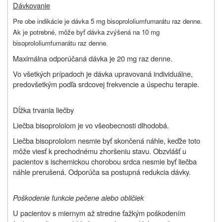
Dávkovanie
Pre obe indikácie je dávka 5 mg bisoprololiumfumarátu raz denne.
Ak je potrebné, môže byť dávka zvýšená na 10 mg
bisoprololiumfumarátu raz denne.
Maximálna odporúčaná dávka je 20 mg raz denne.
Vo všetkých prípadoch je dávka upravovaná individuálne,
predovšetkým podľa srdcovej frekvencie a úspechu terapie.
Dĺžka trvania liečby
Liečba bisoprololom je vo všeobecnosti dlhodobá.
Liečba bisoprololom nesmie byť skončená náhle, keďže toto
môže viesť k prechodnému zhoršeniu stavu. Obzvlášť u
pacientov s ischemickou chorobou srdca nesmie byť liečba
náhle prerušená. Odporúča sa postupná redukcia dávky.
Poškodenie funkcie pečene alebo obličiek
U pacientov s miernym až stredne ťažkým poškodením