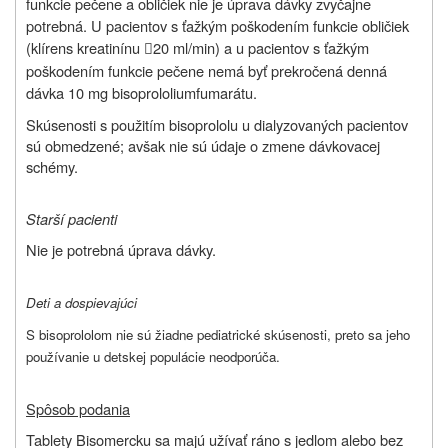
funkcie pečene a obličiek nie je úprava dávky zvyčajne
potrebná. U pacientov s ťažkým poškodením funkcie obličiek
(klírens kreatinínu
20 ml/min) a u pacientov s ťažkým

poškodením funkcie pečene nemá byť prekročená denná
dávka 10 mg bisoprololiumfumarátu.
Skúsenosti s použitím bisoprololu u dialyzovaných pacientov
sú obmedzené; avšak nie sú údaje o zmene dávkovacej
schémy.
Starší pacienti
Nie je potrebná úprava dávky.
Deti a dospievajúci
S bisoprololom nie sú žiadne pediatrické skúsenosti, preto sa jeho
používanie u detskej populácie neodporúča.
Spôsob podania
Tablety Bisomercku sa majú užívať ráno s jedlom alebo bez