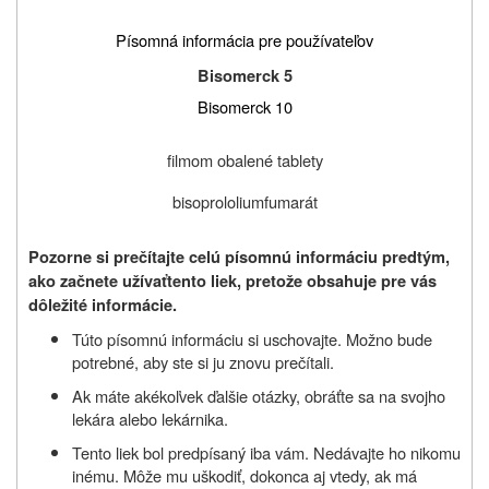
Písomná informácia pre používateľov
Bisomerck 5
Bisomerck 10
filmom obalené tablety
bisoprololiumfumarát
Pozorne si prečítajte celú písomnú informáciu predtým,
ako začnete užívať
tento liek, pretože obsahuje pre vás
dôležité informácie.
Túto písomnú informáciu si uschovajte. Možno bude
potrebné, aby ste si ju znovu prečítali.
Ak máte akékoľvek ďalšie otázky, obráťte sa na svojho
lekára alebo lekárnika.
Tento liek bol predpísaný iba vám. Nedávajte ho nikomu
inému. Môže mu uškodiť, dokonca aj vtedy, ak má