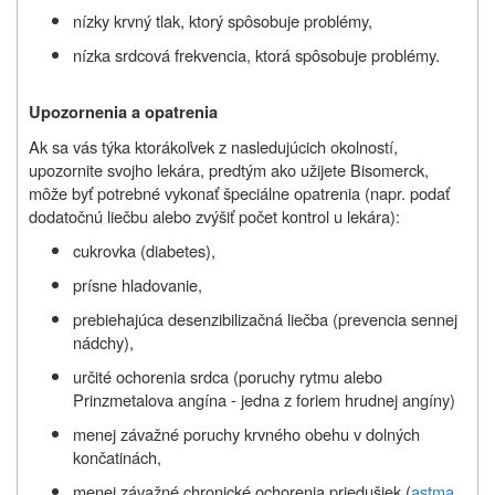
nízky krvný tlak, ktorý spôsobuje problémy,
nízka srdcová frekvencia, ktorá spôsobuje problémy.
Upozornenia a opatrenia
Ak sa vás týka ktorákoľvek z nasledujúcich okolností,
upozornite svojho lekára, predtým ako užijete Bisomerck,
môže byť potrebné vykonať špeciálne opatrenia (napr. podať
dodatočnú liečbu alebo zvýšiť počet kontrol u lekára):
cukrovka (diabetes),
prísne hladovanie,
prebiehajúca desenzibilizačná liečba (prevencia sennej
nádchy),
určité ochorenia srdca (poruchy rytmu alebo
Prinzmetalova angína - jedna z foriem hrudnej angíny)
menej závažné poruchy krvného obehu v dolných
končatinách,
menej závažné chronické ochorenia priedušiek (
astma
,