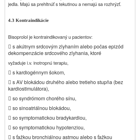
jedla. Majú sa prehltnúť s tekutinou a nemajú sa rozhrýzť.
4.3 Kontraindikácie
Bisoprolol je kontraindikovaný u pacientov:

s akútnym srdcovým zlyhaním alebo počas epizód
dekompenzácie srdcového zlyhania, ktoré
vyžaduje i.v. inotropnú terapiu,

s kardiogénnym šokom,

s AV blokádou druhého alebo tretieho stupňa (bez
kardiostimulátora),

so syndrómom chorého sínu,

so sinoatriálnou blokádou,

so symptomatickou bradykardiou,

so symptomatickou hypotenziou,

s ťažkou bronchiálnou astmou alebo s ťažkou