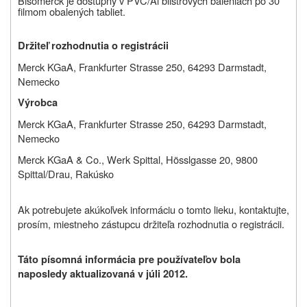
Bisomerck je dostupný v PVC/Al blistrových baleniach po 30
filmom obalených tabliet.
Držiteľ rozhodnutia o registrácii
Merck KGaA, Frankfurter Strasse 250, 64293 Darmstadt,
Nemecko
Výrobca
Merck KGaA, Frankfurter Strasse 250, 64293 Darmstadt,
Nemecko
Merck KGaA & Co., Werk Spittal,
Hösslgasse 20, 9800
Spittal/Drau, Rakúsko
Ak potrebujete akúkoľvek informáciu o tomto lieku, kontaktujte,
prosím, miestneho zástupcu držiteľa rozhodnutia o registrácii.
Táto písomná informácia pre používateľov bola
naposledy aktualizovaná v júli 2012.