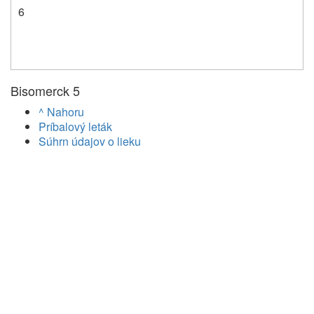
6
Bisomerck 5
^ Nahoru
Príbalový leták
Súhrn údajov o lieku