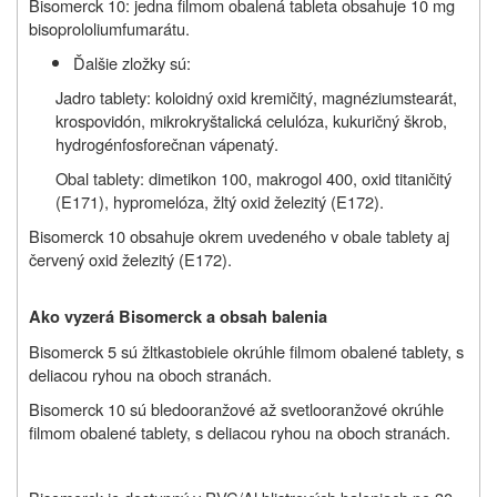
Bisomerck 10: jedna filmom obalená tableta obsahuje 10 mg
bisoprololiumfumarátu.
Ďalšie zložky sú:
Jadro tablety: koloidný oxid kremičitý, magnéziumstearát,
krospovidón, mikrokryštalická celulóza, kukuričný škrob,
hydrogénfosforečnan vápenatý.
Obal tablety: dimetikon 100, makrogol 400, oxid titaničitý
(E171), hypromelóza, žltý oxid železitý (E172).
Bisomerck 10 obsahuje okrem uvedeného v obale tablety aj
červený oxid železitý (E172).
Ako vyzerá Bisomerck a obsah balenia
Bisomerck 5 sú žltkastobiele okrúhle filmom obalené tablety, s
deliacou ryhou na oboch stranách.
Bisomerck 10 sú bledooranžové až svetlooranžové okrúhle
filmom obalené tablety, s deliacou ryhou na oboch stranách.