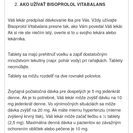
AKO UŽÍVAŤ BISOPROLOL VITABALANS
Váš lekár predpísal dávkovanie iba pre Vás. Vždy užívajte
Bisoprolol Vitabalans
presne tak, ako Vám povedal Váš lekár.
Ak si nie ste niečím istý, overte si to u svojho lekára alebo
lekárnika
.
Tablety sa majú prehltnúť vcelku a zapiť dostatočným
množstvom tekutiny (napr. pohár vody) pri raňajkách. Tablety
necmúľajte.
Tablety sa môžu rozdeliť na dve rovnaké polovice
.
Zvyčajná počiatočná dávka pre dospelých je 5 mg jedenkrát
denne. Ak je to potrebné, Váš lekár môže zvýšiť dávku na 10
mg jedenkrát denne. Vo výnimočných situáciách sa môže
dávka zvýšiť na 20 mg. Ak máte miernu hypertenziu (mierne
zvýšený krvný tlak), Váš lekár môže začať liečbu s ½ tablety
(2,5 mg). Maximálna denná dávka u pacientov so závažným
ochorením obličiek alebo pečene je 10 mg.