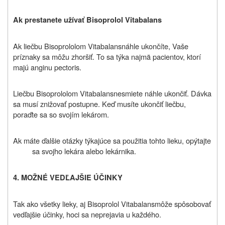
Ak prestanete užívať
Bisoprolol Vitabalans
Ak liečbu
Bisoprololom Vitabalans
náhle ukončíte, Vaše
príznaky sa môžu zhoršiť. To sa týka najmä pacientov, ktorí
majú anginu pectoris.
Liečbu
Bisoprololom Vitabalans
nesmiete náhle ukončiť. Dávka
sa musí znižovať postupne.
Keď musíte ukončiť liečbu,
poraďte sa so svojím lekárom.
Ak máte ďalšie otázky týkajúce sa použitia tohto lieku, opýtajte
sa svojho lekára alebo lekárnika.
4.
MOŽNÉ VEDĽAJŠIE ÚČINKY
Tak ako všetky lieky, aj
Bisoprolol Vitabalans
môže spôsobovať
vedľajšie účinky, hoci sa neprejavia u každého.