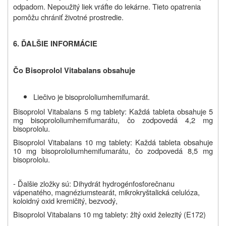
odpadom. Nepoužitý liek vráťte do lekárne. Tieto opatrenia
pomôžu chrániť životné prostredie.
6.
ĎALŠIE INFORMÁCIE
Čo
Bisoprolol Vitabalans
obsahuje
Liečivo je bisoprololiumhemifumarát.
Bisoprolol Vitabalans 5 mg tablety:
Každá tableta obsahuje 5
mg bisoprololiumhemifumarátu, čo zodpovedá 4,2 mg
bisoprololu.
Bisoprolol Vitabalans 10 mg tablety:
Každá tableta obsahuje
10 mg bisoprololiumhemifumarátu, čo zodpovedá 8,5 mg
bisoprololu.
- Ďalšie zložky sú:
Dihydrát hydrogénfosforečnanu
vápenatého, magnéziumstearát, mikrokryštalická celulóza,
koloidný oxid kremičitý, bezvodý,
Bisoprolol Vitabalans 10 mg tablety: žltý oxid železitý (E172)