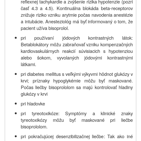
reflexnej tachykardie a zvýšenie rizika hypotenzie (pozri
časť 4.3 a 4.5). Kontinuálna blokáda beta‑receptorov
znižuje riziko vzniku arytmie počas navodenia anestézie
a intubácie. Anesteziológ má byť informovaný o tom, že
pacient užíva bisoprolol.
pri používaní jódových kontrastných látok:
Betablokátory môžu zabraňovať vzniku kompenzačných
kardiovaskulárnych reakcií súvisiacich s hypotenziou
alebo šokom, vyvolaných jódovými kontrastnými
látkami.
pri diabetes mellitus s veľkými výkyvmi hôdnot glukózy v
krvi; príznaky hypoglykémie môžu byť maskované.
Počas liečby bisoprololom sa majú kontrolovať hladiny
glukózy v krvi
pri hladovke
pri tyreotoxikóze: Symptómy a klinické znaky
tyreotoxikózy môžu byť maskované pri liečbe
bisoprololom.
pri pokračujúcej desenzibilizačnej liečbe: Tak ako iné