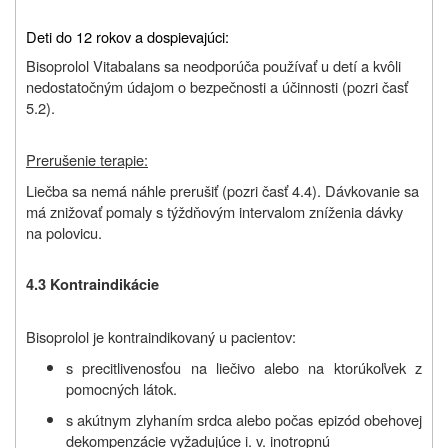
Deti do 12 rokov a dospievajúci:
Bisoprolol Vitabalans sa neodporúča používať u detí a kvôli
nedostatočným údajom o bezpečnosti a účinnosti (pozri časť
5.2).
Prerušenie terapie:
Liečba sa nemá náhle prerušiť (pozri časť 4.4). Dávkovanie sa
má znižovať pomaly s týždňovým intervalom zníženia dávky
na polovicu.
4.3 Kontraindikácie
Bisoprolol je kontraindikovaný u pacientov:
s precitlivenosťou na liečivo alebo na ktorúkoľvek z
pomocných látok.
s akútnym zlyhaním srdca alebo počas epizód obehovej
dekompenzácie vyžadujúce i. v. inotropnú