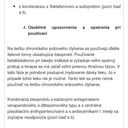
s kombináciou s floktafenínom a sultopridom (pozri časť
4.5).
Osobitné upozornenia a opatrenia pri
používaní
Na liečbu chronického srdcového zlyhania sa používajú ďalšie
liekové formy obsahujúce bisoprolol. Používanie
betablokátorov pri takejto indikácii si vyžaduje veľmi opatrný
prístup a terapia sa má začať veľmi presnou titračnou fázou. V
tejto fáze je potrebné postupné zvyšovanie dávky lieku, čo v
prípade tohto lieku nie je možné. Tento liek sa preto nemá
používať na liečbu chronického srdcového zlyhania.
Kombinácia bisoprololu s kalciovými antagonistami
verapamilového a diltiazemového typu a s centrálne
pôsobiacimi antihypertenzívami a s antiarytmikami I. triedy sa
zvyčajne neodporúča (pozri časť 4.5).