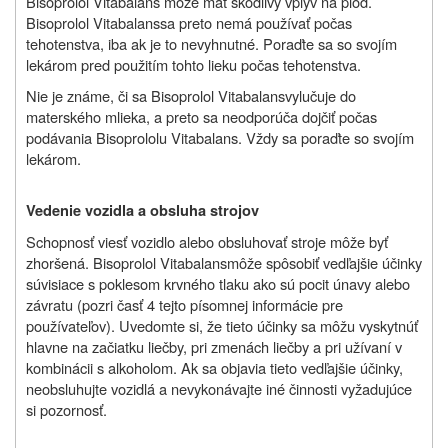
Bisoprolol Vitabalans
môže mať škodlivý vplyv na plod.
Bisoprolol Vitabalans
sa preto nemá používať počas
tehotenstva, iba ak je to nevyhnutné. Poraďte sa so svojím
lekárom pred použitím tohto lieku počas tehotenstva.
Nie je známe, či sa
Bisoprolol Vitabalans
vylučuje do
materského mlieka, a preto sa neodporúča dojčiť počas
podávania
Bisoprololu Vitabalans
. Vždy sa poraďte so svojím
lekárom.
Vedenie vozidla a obsluha strojov
Schopnosť viesť vozidlo alebo obsluhovať stroje môže byť
zhoršená.
Bisoprolol Vitabalans
môže spôsobiť vedľajšie účinky
súvisiace s poklesom krvného tlaku ako sú poc
it únavy alebo
závratu (pozri časť 4 tejto písomnej informácie pre
používateľov). Uvedomte si, že tieto účinky sa môžu vyskytnúť
hlavne na začiatku liečby, pri zmenách liečby a pri užívaní v
kombinácii s alkoholom. Ak sa objavia tieto vedľajšie účinky,
neobsluhujte vozidlá a nevykonávajte iné činnosti vyžadujúce
si pozornosť.