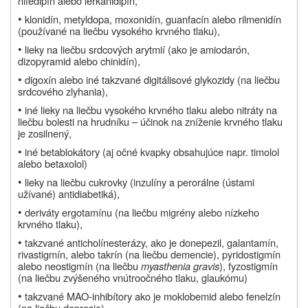
nifedipín alebo lerkanidipín,
•
klonidín, metyldopa, moxonidín, guanfacín alebo rilmenidín
(používané na liečbu vysokého krvného tlaku),
•
lieky na liečbu srdcových arytmií (ako je amiodarón,
dizopyramid alebo chinidín),
•
digoxín alebo iné takzvané digitálisové glykozidy (na liečbu
srdcového zlyhania),
•
iné lieky na liečbu vysokého krvného tlaku alebo nitráty na
liečbu bolesti na hrudníku – účinok na zníženie krvného tlaku
je zosilnený,
•
iné betablokátory (aj očné kvapky obsahujúce napr. timolol
alebo betaxolol)
•
lieky na liečbu cukrovky (inzulíny a perorálne (ústami
užívané) antidiabetiká),
•
deriváty ergotamínu (na liečbu migrény alebo nízkeho
krvného tlaku),
•
takzvané anticholínesterázy, ako je donepezil, galantamín,
rivastigmín, alebo takrín (na liečbu demencie), pyridostigmín
alebo neostigmín (na liečbu
myasthenia gravis
), fyzostigmín
(na liečbu zvýšeného vnútroočného tlaku, glaukómu)
•
takzvané MAO-inhibítory ako je moklobemid alebo fenelzín
(na liečbu depresie),