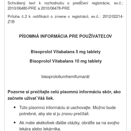
Schválený text k rozhodnutiu o predĺžení registrácie, ev.č.:
2010/06480-PRE a 2010/06478-PRE
Príloha č.2 k notifikácii o zmene v registrácii, ev.č.: 2012/02214-
Z1B
PÍSOMNÁ INFORMÁCIA PRE POUŽÍVATEĽOV
Bisoprolol Vitabalans 5 mg tablety
Bisoprolol Vitabalans 10 mg tablety
bisoprololiumhemifumarát
Pozorne si prečítajte celú písomnú informáciu skôr, ako
začnete užívať
Váš liek.
Túto písomnú informáciu si uschovajte. Možno bude
potrebné, aby ste si ju znovu prečítali.
Ak máte akékoľvek ďalšie otázky, obráťte sa na svojho
lekára alebo lekárnika.