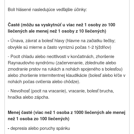
Boli hlásené nasledujúce vedľajšie účinky:
Časté (môžu sa vyskytnúť u viac než 1 osoby zo 100
liečených ale menej než 1 osoby z 10 liečených)
Únava, závrat a bolesť hlavy (hlavne na začiatku liečby;
-
obvykle sú mierne a často vymiznú počas 1-2 týždňov)
-
Pocit chladu alebo necitlivosti v končatinách, zhoršenie
Raynaudovho syndrómu (začervenanie, zblednutie alebo
zmodranie prstov na rukách a nohách spojeného s bolesťou)
alebo zhoršenie intermitentnej klaudikácie (bolesť alebo kŕče v
nohách počas cvičenia alebo chôdze)
.
- Nevoľnosť (pocit na vracanie), vracanie, bolesť brucha,
hnačka alebo zápcha.
Menej časté (viac než 1 osoba z 1000 liečených ale menej
než 1 osoba zo 100 liečených)
depresia alebo poruchy spánku
-