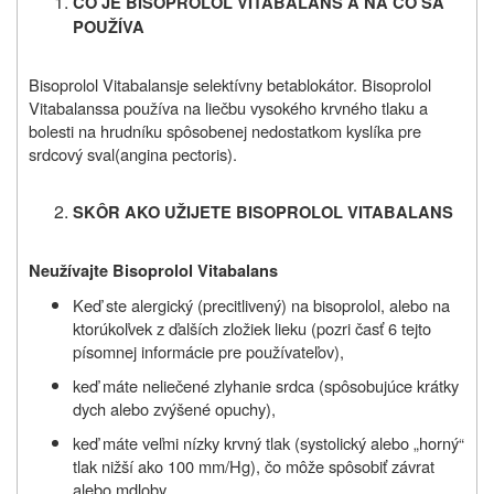
ČO JE BISOPROLOL VITABALANS A NA ČO SA
POUŽÍVA
Bisoprolol Vitabalans
je selektívny betablokátor.
Bisoprolol
Vitabalans
sa používa na liečbu vysokého krvného tlaku
a
bolesti na hrudníku spôsobenej nedostatkom kyslíka pre
srdcový sval
(angina pectoris)
.
SKÔR AKO UŽIJETE BISOPROLOL VITABALANS
Neužívajte Bisoprolol Vitabalans
Keď ste alergický (precitlivený) na
bisoprolol, alebo na
ktorúkoľvek z ďalších zložiek lieku
(pozri časť 6 tejto
písomnej informácie pre používateľov),
keď máte neliečené zlyhanie srdca (spôsobujúce krátky
dych alebo zvýšené opuchy),
keď máte veľmi nízky krvný tlak (systolický alebo „horný“
tlak nižší ako 100 mm/Hg), čo môže spôsobiť závrat
alebo mdloby,