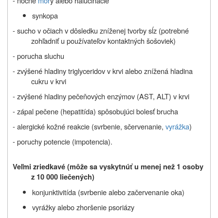
- nočné
mor
y alebo halucinácie
synkopa
- sucho v očiach v dôsledku zníženej tvorby sĺz (potrebné
zohľadniť u používateľov kontaktných šošoviek)
- porucha sluchu
- zvýšené hladiny triglyceridov v krvi alebo znížená hladina
cukru v krvi
- zvýšené hladiny pečeňových enzýmov (AST, ALT) v krvi
- zápal pečene (hepatitída) spôsobujúci bolesť brucha
- alergické kožné reakcie (svrbenie, sčervenanie,
vyrážka
)
- poruchy potencie (impotencia).
Veľmi zriedkavé (môže sa vyskytnúť u menej než 1 osoby
z 10 000 liečených)
konjunktivitída (svrbenie alebo začervenanie oka)
vyrážky alebo zhoršenie psoriázy