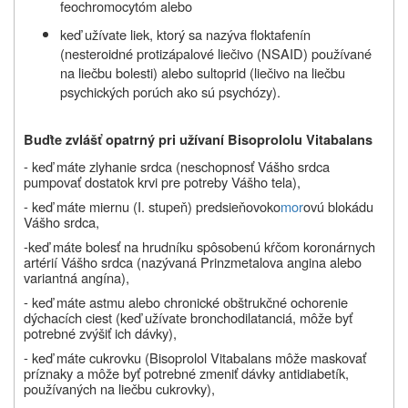
feochromocytóm alebo
keď užívate liek, ktorý sa nazýva floktafenín
(nesteroidné protizápalové liečivo (NSAID) používané
na liečbu bolesti) alebo sultoprid (liečivo na liečbu
psychických porúch ako sú psychózy).
Buďte zvlášť opatrný pri užívaní Bisoprololu Vitabalans
- keď máte zlyhanie srdca (neschopnosť Vášho srdca
pumpovať dostatok krvi pre potreby Vášho tela),
- keď máte miernu (I. stupeň) predsieňovoko
mor
ovú blokádu
Vášho srdca,
-keď máte bolesť na hrudníku spôsobenú kŕčom koronárnych
artérií Vášho srdca (nazývaná Prinzmetalova angina alebo
variantná angína),
- keď máte astmu alebo
chronické obštrukčné ochorenie
dýchacích ciest
(keď užívate bronchodilatanciá, môže byť
potrebné zvýšiť ich dávky),
- keď máte cukrovku (Bisoprolol Vitabalans môže maskovať
príznaky a môže byť potrebné zmeniť dávky antidiabetík,
používaných na liečbu cukrovky),