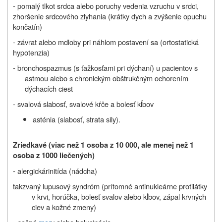
- pomalý tlkot srdca alebo
poruchy vedenia vzruchu v srdci,
z
horšenie srdcového zlyhania (krátky dych a zvýšenie opuchu
končatín)
- závrat alebo mdloby pri náhlom postavení sa (ortostatická
hypotenzia)
-
bronchospazmus (s ťažkosťami pri dýchaní) u pacientov s
astmou alebo s
chronickým obštrukčným ochorením
dýchacích ciest
- svalová slabosť, svalové kŕče a bolesť kĺbov
asténia (slabosť, strata sily).
Zriedkavé (viac než 1 osoba z 10 000, ale menej než 1
osoba z 1000 liečených)
- alergick
á
rinitída (nádcha)
takzvaný lupusový syndróm (prítomné antinukleárne protilátky
v krvi, horúčka, bolesť svalov alebo kĺbov, zápal krvných
ciev a kožné zmeny)