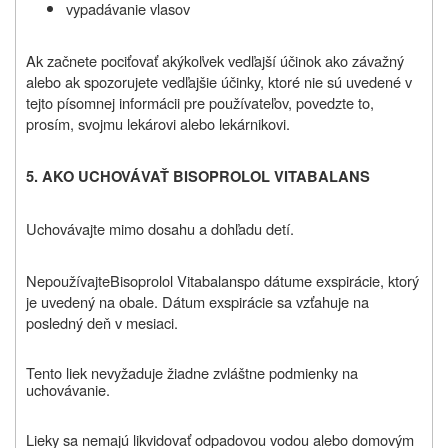
vypadávanie vlasov
Ak začnete pociťovať akýkoľvek vedľajší účinok ako závažný
alebo ak spozorujete vedľajšie účinky, ktoré nie sú uvedené v
tejto písomnej informácii pre používateľov, povedzte to,
prosím, svojmu lekárovi alebo lekárnikovi.
5.
AKO UCHOVÁVAŤ
BISOPROLOL VITABALANS
Uchovávajte mimo dosahu a dohľadu detí.
Nepoužívajte
Bisoprolol Vitabalans
po dátume exspirácie, ktorý
je uvedený na obale. Dátum exspirácie sa vzťahuje na
posledný deň v mesiaci.
Tento liek nevyžaduje žiadne zvláštne podmienky na
uchovávanie
.
Lieky sa nemajú likvidovať odpadovou vodou alebo domovým