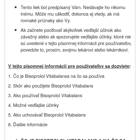
Tento liek bol predpísaný Vám. Nedávajte ho nikomu
inému. Môže mu uškodiť, dokonca aj vtedy, ak má
rovnaké príznaky ako Vy.
Ak začnete pociťovať akýkoľvek vedľajší účinok ako
závažný alebo ak spozorujete vedľajšie účinky, ktoré nie
sú uvedené v tejto písomnej informácii pre používateľov,
povedzte to, prosím, svojmu lekárovi alebo lekárnikovi.
V tejto písomnej informácii pre používateľov sa dozviete
:
1. Čo je
Bisoprolol Vitabalans
a na čo sa používa
2. Skôr ako použijete
Bisoprolol Vitabalans
3. Ako používať
Bisoprolol Vitabalans
4. Možné vedľajšie účinky
5. Ako uchovávať
Bisoprolol Vitabalans
6. Ďalšie informácie