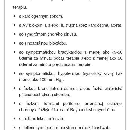
terapiu.
s kardiogénnym šokom.
s AV blokom II. alebo III. stupňa (bez kardiostimulátora).
so syndrómom chorého sínusu.
so sinoatriálnou blokádou.
so symptomatickou bradykardiou s menej ako 45-50
údermi za minútu počas terapie alebo s menej ako 50
údermi za minútu pred začatím terapie.
so symptomatickou hypotenziou (systolický krvný tlak
menej ako 100 mm Hg).
s ťažkou bronchiálnou astmou alebo ťažká chronická
pľúcna obštrukčná choroba.
s ťažkými formami periférnej arteriálnej oklúznej
choroby a ťažkými formami Raynaudovho syndrómu.
s metabolickou acidózou.
s neliečeným feochromocytómom (pozri časť 4.4).