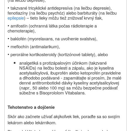
•
takzvané tricyklické antidepresíva (na liečbu depresie),
fenotiazíny (na liečbu psychóz) alebo barbituráty (na liečbu
epilepsie
) – tieto lieky môžu tiež znižovať krvný tlak,
•
amifostín (ochranná látka počas rádioterapie a
chemoterapie),
•
baklofén (myorelaxans, na uvoľnenie svalstva),
•
meflochín (antimalarikum),
•
perorálne kortikosteroidy (kortizónové tablety), alebo
analgetiká s protizápalovým účinkom (takzvané
NSAIDs) na liečbu bolesti a zápalu, ako je kyselina
acetylsalicylová, ibuprofén alebo ketoprofén pravidelne
a dlhodobo podávané - zapamätajte si prosím, že malé
denné antitrombotické dávky kyseliny acetylsalicylovej
(
napr.
, 50 alebo 100 mg) sa môžu bezpečne podávať
súbežne s Bisoprololom Vitabalans.
Tehotenstvo a dojčenie
Skôr ako začnete užívať akýkoľvek liek, poraďte sa so svojím
lekárom alebo lekárnikom.