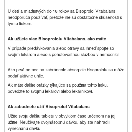
U detí a mladistvých do 18 rokov sa
Bisoprolol Vitabalans
neodporúča používať, pretože nie sú dostatočné skúsenosti s
týmto liekom.
Ak užijete viac
Bisoprololu Vitabalans
, ako máte
V prípade predávkovania alebo otravy sa ihneď spojte so
svojím lekárom alebo s pohotovostnou službou v nemocnici.
Ako prvá pomoc na zabránenie absorpcie bisoprololu sa môže
podať aktívne uhlie.
Ak máte ďalšie otázky týkajúce sa použitia tohto lieku,
povedzte to svojmu lekárovi alebo lekárnikovi.
Ak zabudnete užiť
Bisoprolol Vitabalans
Užite svoju ďalšiu tabletu v obvyklom čase určenom na jej
užitie. Neužívajte dvojnásobnú dávku, aby ste nahradili
vynechanú dávku.