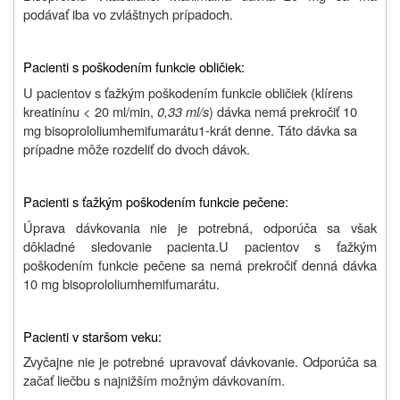
podávať iba vo zvláštnych prípadoch.
Pacienti s poškodením funkcie obličiek:
U pacientov s ťažkým poškodením funkcie obličiek (klírens
kreatinínu < 20 ml/min,
0,33 ml/s
) dávka nemá prekročiť 10
mg
bisoprololiumhemifumarátu
1-krát denne. Táto dávka sa
prípadne môže rozdeliť do dvoch dávok.
Pacienti s ťažkým poškodením funkcie pečene:
Úprava dávkovania nie je potrebná, odporúča sa však
dôkladné sledovanie pacienta.
U pacientov s ťažkým
poškodením funkcie pečene sa nemá prekročiť denná dávka
10 mg bisoprololiumhemifumarátu.
Pacienti v staršom veku:
Zvyčajne nie je potrebné upravovať dávkovanie. Odporúča sa
začať liečbu s najnižším možným dávkovaním.