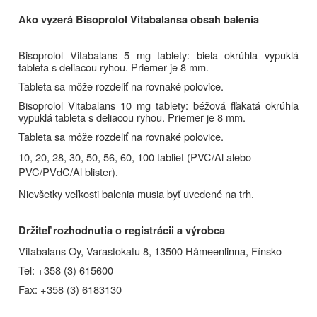
Ako vyzerá
Bisoprolol Vitabalans
a obsah balenia
Bisoprolol Vitabalans 5 mg tablety: biela okrúhla vypuklá
tableta s deliacou ryhou. Priemer je 8 mm.
Tableta sa môže rozdeliť na rovnaké polovice.
Bisoprolol Vitabalans 10 mg tablety: béžová fľakatá okrúhla
vypuklá tableta s deliacou ryhou. Priemer je 8 mm.
Tableta sa môže rozdeliť na rovnaké polovice.
10, 20, 28, 30, 50, 56, 60, 100 tabliet (PVC/Al alebo
PVC/PVdC/Al blister).
Nie
všetky veľkosti balenia musia byť uvedené na trh
.
Držiteľ rozhodnutia o registrácii a výrobca
Vitabalans Oy, Varastokatu 8, 13500 Hämeenlinna, Fínsko
Tel: +358 (3) 615600
Fax: +358 (3) 6183130