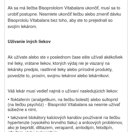
Ak sa má liečba Bisoprololom Vitabalans ukončiť, musí sa to
urobiť postupne. Nesmiete ukončiť liečbu alebo zmeniť dávku
Bisoprololu Vitabalans bez toho, aby ste to prejednali so
svojím lekárom.
Užívanie iných liekov
Ak užívate alebo ste v poslednom čase ešte užívali akékoľvek
iné lieky, vrátane liekov, ktorých výdaj nie je viazaný na
lekársky predpis, rastlinné lieky alebo prírodné produkty,
povedzte to, prosím, svojmu lekárovi alebo lekárnikovi.
Váš lekár musí vedieť najmä o užívaní nasledujúcich liekov:
•
floktafenín (analgetikum, na liečbu bolesti) alebo sultoprid
(na liečbu psychóz) - Bisoprolol Vitabalans sa nesmie užívať
súbežne s nimi,
•
takzvané blokátory kalciových kanálov používané na liečbu
hypertenzie (vysokého krvného tlaku) a srdcových problémov,
ako je bepridil, diltiazem, verapamil, amlodipín, felodipín,