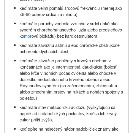
keď máte veľmi pomalú srdcovú frekvenciu (menej ako
45-50 úderov srdca za minútu),
keď máte poruchy vedenia vzruchu v srdci (také ako
syndróm chorého“sínusového” uzla alebo predsieňovo-
ko
mor
ovú blokádu) bez kardiostimulátora,
keď máte závažnú astmu alebo chronické obštrukčné
ochorenie dýchacích ciest,
keď máte závažné problémy s krvným obehom v
končatinách ako je intermitentná klaudikácia (bolesť
alebo kŕče v nohách počas cvičenia alebo chôdze v
dôsledku nedostatočného krvného obehu) alebo
Raynaudov syndróm (so začervenaním, zblednutím
alebo zmodraním prstov na rukách a nohách spojený s
bolesťou)
keď máte stav metabolickú acidózu (vyskytujúcu sa
napríklad u diabetických pacientov, keď sa ich krvný
cukor príliš zvýši),
keď trpíte na neliečený nádor nadobličiek známy ako