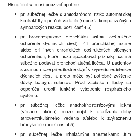
Bisoprolol sa musí používať opatrne:
pri súbežnej liečbe s amiodarónom: riziko automatickej
kontraktility a porúch vedenia (supresia kompenzačných
sympatických reakcií, pozri časť 4.5)
pri bronchospazme (bronchiálna astma, obštrukčné
ochorenie dýchacích ciest): Pri bronchiálnej astme
alebo pri iných chronických obštrukčných pľúcnych
ochoreniach, ktoré môžu spôsobovať príznaky, sa má
súbežne podávať bronchodilatačná liečba. U pacientov
s astmou môže príležitostne dôjsť k zvýšeniu rezistencie
dýchacích ciest, a preto môže byť potrebné zvýšenie
dávky beta
‑stimulantov. Pred začiatkom liečby sa
2
odporúča urobiť funkčné vyšetrenie respiračného
systému.
pri súbežnej liečbe anticholínesterázovými liekmi
(vrátane takrínu): môže dôjsť k predĺženiu doby
atrioventrikulárneho vedenia a/alebo k zvýrazneniu
bradykardie (pozri časť 4.5)
pri súbežnej liečbe inhalačnými anestetikami: útlm