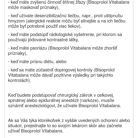
- keď máte zvýšenú činnosť štítnej žľazy (Bisoprolol Vitabalans
môže maskovať príznaky),
- keď užívate desenzibilizačnú liečbu,
napr.
, proti uštipnutiu
hmyzom (alergické reakcie môžu byť silnejšie a na ich liečbu
môže byť potrebné použiť viac liekov),
- keď máte podstúpiť rádiologické vyšetrenie, pri ktorom sa
používajú jódované kontrastné látky,
- keď máte psoriázu (Bisoprolol Vitabalans môže zhoršiť
príznaky),
- keď máte prísnu diétu, alebo
- keď sa máte zúčastniť dopingovej kontroly (Bisoprolol
Vitabalans môže dávať pozitívne výsledky pri takýchto
kontrolách).
Keď budete podstupovať chirurgický zákrok v celkovej,
spinálnej alebo epidurálnej anestézii (narkóze), musíte
oznámiť anesteziológovi, že užívate Bisoprolol Vitabalans.
Ak sa Vás týka ktorékoľvek z vyššie uvedených ochorení alebo
situácií, prejednajte to so svojím lekárom skôr ako začnete
užívať Bisoprolol Vitabalans.