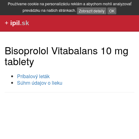
Používame cookie na personalizáciu reklám a abychom mohli analyzovať
prevádzku na našich stránkach.
Zobrazit detaily
OK
+
ipil
.sk
Bisoprolol Vitabalans 10 mg
tablety
Príbalový leták
Súhrn údajov o lieku