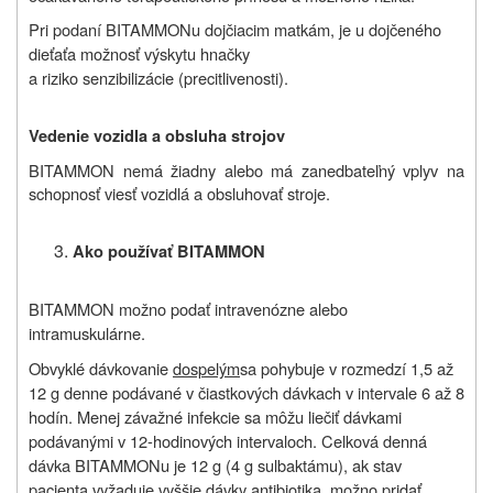
Pri podaní BITAMMONu dojčiacim matkám, je u dojčeného
dieťaťa možnosť výskytu hnačky
a riziko senzibilizácie (precitlivenosti).
Vedenie vozidla a obsluha strojov
BITAMMON nemá žiadny alebo má zanedbateľný vplyv na
schopnosť viesť vozidlá a obsluhovať stroje.
Ako používať BITAMMON
BITAMMON možno podať intravenózne alebo
intramuskulárne.
Obvyklé dávkovanie
dospelým
sa pohybuje v rozmedzí 1,5 až
12 g denne podávané v čiastkových dávkach v intervale 6 až 8
hodín. Menej závažné infekcie sa môžu liečiť dávkami
podávanými v 12-hodinových intervaloch. Celková denná
dávka BITAMMONu je 12 g (4 g sulbaktámu), ak stav
pacienta vyžaduje vyššie dávky antibiotika, možno pridať