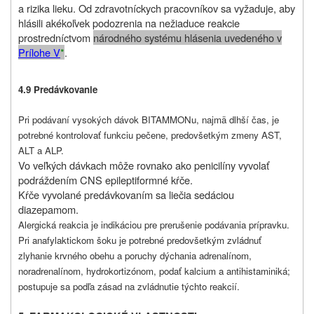
a rizika lieku. Od zdravotníckych pracovníkov sa vyžaduje, aby
hlásili akékoľvek podozrenia na nežiaduce reakcie
prostredníctvom
národného systému hlásenia uvedeného v
Prílohe V
*
.
4.9 Predávkovanie
Pri podávaní vysokých dávok BITAMMONu, najmä dlhší čas, je
potrebné kontrolovať funkciu pečene, predovšetkým zmeny AST,
ALT a ALP.
Vo veľkých dávkach môže rovnako ako penicilíny vyvolať
podráždením CNS epileptiformné kŕče.
Kŕče vyvolané predávkovaním sa liečia sedáciou
diazepamom.
Alergická reakcia je indikáciou pre prerušenie podávania prípravku.
Pri anafylaktickom šoku je potrebné predovšetkým zvládnuť
zlyhanie krvného obehu a poruchy dýchania adrenalínom,
noradrenalínom, hydrokortizónom, podať kalcium a antihistaminiká;
postupuje sa podľa zásad na zvládnutie týchto reakcií.