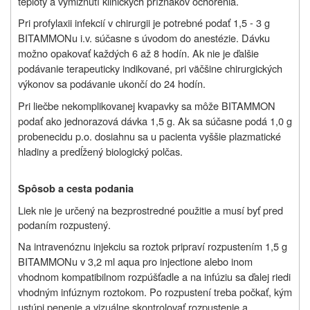
teploty a vymiznutí klinických príznakov ochorenia.
Pri profylaxii infekcií v chirurgii je potrebné podať 1,5 - 3 g
BITAMMONu i.v. súčasne s úvodom do anestézie. Dávku
možno opakovať každých 6 až 8 hodín. Ak nie je ďalšie
podávanie terapeuticky indikované, pri väčšine chirurgických
výkonov sa podávanie ukončí do 24 hodín.
Pri liečbe nekomplikovanej kvapavky sa môže BITAMMON
podať ako jednorazová dávka 1,5 g. Ak sa súčasne podá 1,0 g
probenecidu p.o. dosiahnu sa u pacienta vyššie plazmatické
hladiny a predĺžený biologický polčas.
Spôsob a cesta podania
Liek nie je určený na bezprostredné použitie a musí byť pred
podaním rozpustený.
Na intravenóznu injekciu sa roztok pripraví rozpustením 1,5 g
BITAMMONu v 3,2 ml aqua pro injectione alebo inom
vhodnom kompatibilnom rozpúšťadle a na infúziu sa ďalej riedi
vhodným infúznym roztokom. Po rozpustení treba počkať, kým
ustúpi penenie a vizuálne skontrolovať rozpustenie a