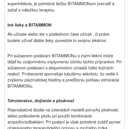
superinfekcia, je potrebné liečbu BITAMMONom prerušiť a
začať s náležitou terapiou.
Iné lieky a BITAMMON
Ak užívate alebo ste v poslednom čase užívali , či práve
budete užívať ďalšie lieky, povedzte to svojmu lekárovi.
Pri súčasnom podávaní BITAMMONu s inými liekmi môže
dôjsť ku vzájomnému ovplyvneniu účinku týchto prípravkov. Pri
súčasnom podávaní s alopurinolom vzrastá riziko kožných
reakcií. Probenecid spomaľuje tubulárnu sekréciu, čo vedie k
zvýšeniu plazmatickej hladiny a predĺženiu polčasu eliminácie
BITAMMONu.
Tehotenstvo, dojčenie a plodnosť
Reprodukčné štúdie na zvieratách nezistili poruchy plodnosti,
alebo poškodenie plodu pri použití kombinácie
ampicilín/sulbaktám. Pri podaní je však potrebné zvážiť pomer
očakávaného terapeutického prínosu a možného rizika.