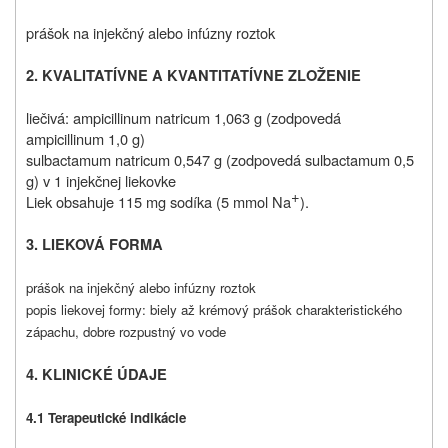
prášok na injekčný alebo infúzny roztok
2. KVALITATÍVNE A KVANTITATÍVNE ZLOŽENIE
liečivá: ampicillinum natricum 1,063 g (zodpovedá
ampicillinum 1,0 g)
sulbactamum natricum 0,547 g (zodpovedá sulbactamum 0,5
g) v 1 injekčnej liekovke
+
Liek obsahuje 115 mg sodíka (5 mmol Na
).
3. LIEKOVÁ FORMA
prášok na injekčný alebo infúzny roztok
popis liekovej formy: biely až krémový prášok charakteristického
zápachu, dobre rozpustný vo vode
4. KLINICKÉ ÚDAJE
4.1 Terapeutické indikácie