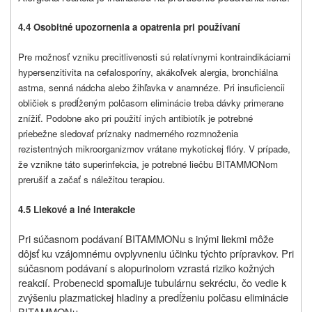
4.4 Osobitné upozornenia a opatrenia pri používaní
Pre možnosť vzniku precitlivenosti sú relatívnymi kontraindikáciami
hypersenzitivita na cefalosporíny, akákoľvek alergia, bronchiálna
astma, senná nádcha alebo žihľavka v anamnéze. Pri insuficiencii
obličiek s predĺženým polčasom eliminácie treba dávky primerane
znížiť. Podobne ako pri použití iných antibiotík je potrebné
priebežne sledovať príznaky nadmerného rozmnoženia
rezistentných mikroorganizmov vrátane mykotickej flóry. V prípade,
že vznikne táto superinfekcia, je potrebné liečbu BITAMMONom
prerušiť a začať s náležitou terapiou.
4.5 Liekové a iné interakcie
Pri súčasnom podávaní BITAMMONu s inými liekmi môže
dôjsť ku vzájomnému ovplyvneniu účinku týchto prípravkov. Pri
súčasnom podávaní s alopurinolom vzrastá riziko kožných
reakcií. Probenecid spomaľuje tubulárnu sekréciu, čo vedie k
zvýšeniu plazmatickej hladiny a predĺženiu polčasu eliminácie
BITAMMONu.