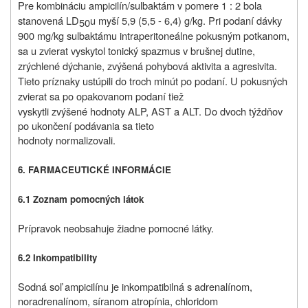
Pre kombináciu ampicilín/sulbaktám v pomere 1 : 2 bola
stanovená LD
u myší 5,9 (5,5 - 6,4) g/kg. Pri podaní dávky
50
900 mg/kg sulbaktámu intraperitoneálne pokusným potkanom,
sa u zvierat vyskytol tonický spazmus v brušnej dutine,
zrýchlené dýchanie, zvýšená pohybová aktivita a agresivita.
Tieto príznaky ustúpili do troch minút po podaní. U pokusných
zvierat sa po opakovanom podaní tiež
vyskytli zvýšené hodnoty ALP, AST a ALT. Do dvoch týždňov
po ukončení podávania sa tieto
hodnoty normalizovali.
6. FARMACEUTICKÉ INFORMÁCIE
6.1 Zoznam pomocných látok
Prípravok neobsahuje žiadne pomocné látky.
6.2 Inkompatibility
Sodná soľ ampicilínu je inkompatibilná s adrenalínom,
noradrenalínom, síranom atropínia, chloridom