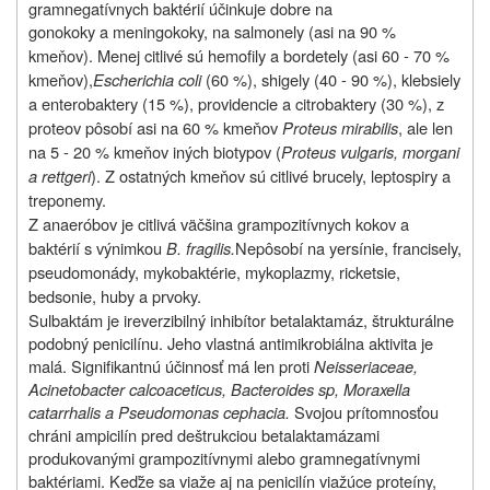
gramnegatívnych baktérií účinkuje dobre na
gonokoky a meningokoky, na salmonely (asi na 90 %
kmeňov). Menej citlivé sú hemofily a bordetely (asi 60 - 70 %
kmeňov),
Escherichia coli
(60 %), shigely (40 - 90 %), klebsiely
a enterobaktery (15 %), providencie a citrobaktery (30 %), z
proteov pôsobí asi na 60 % kmeňov
Proteus mirabilis
, ale len
na 5 - 20 % kmeňov iných biotypov (
Proteus vulgaris, morgani
a rettgeri
). Z ostatných kmeňov sú citlivé brucely, leptospiry a
treponemy.
Z anaeróbov je citlivá väčšina grampozitívnych kokov a
baktérií s výnimkou
B. fragilis.
Nepôsobí na yersínie, francisely,
pseudomonády, mykobaktérie, mykoplazmy, ricketsie,
bedsonie, huby a prvoky.
Sulbaktám je ireverzibilný inhibítor betalaktamáz, štrukturálne
podobný penicilínu. Jeho vlastná antimikrobiálna aktivita je
malá. Signifikantnú účinnosť má len proti
Neisseriaceae,
Acinetobacter calcoaceticus, Bacteroides sp, Moraxella
catarrhalis a Pseudomonas cephacia.
Svojou prítomnosťou
chráni ampicilín pred deštrukciou betalaktamázami
produkovanými grampozitívnymi alebo gramnegatívnymi
baktériami. Keďže sa viaže aj na penicilín viažúce proteíny,