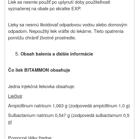
Liek sa nesmie použiť po uplynutí doby použiteľnosti
vyznačenej na obale po skratke EXP.
Lieky sa nesmú likvidovať odpadovou vodou alebo domovým
odpadom. Nepoužitý liek vráťte do lekárne. Tieto opatrenia
pomôžu chrániť životné prostredie.
Obsah balenia a ďalšie informácie
Čo liek BITAMMON obsahuje
Jedna injekčná liekovka obsahuje:
Liečivá
:
Ampicillinum natricum 1,063 g (zodpovedá ampicillinum 1,0 g)
Sulbactamum natricum 0,547 g (zodpovedá sulbactamum 0,5
g)
Pomocné látky:
žiadne