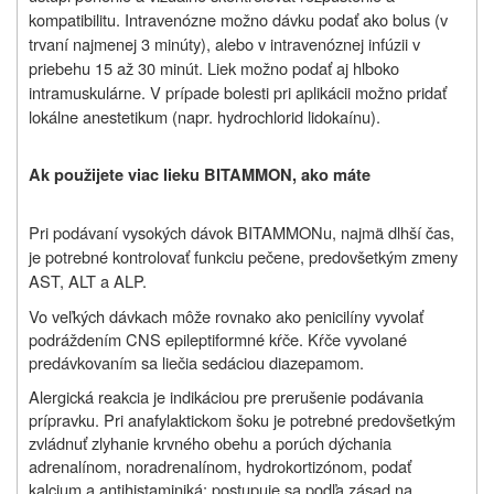
kompatibilitu. Intravenózne možno dávku podať ako bolus (v
trvaní najmenej 3 minúty), alebo v intravenóznej infúzii v
priebehu 15 až 30 minút. Liek možno podať aj hlboko
intramuskulárne. V prípade bolesti pri aplikácii možno pridať
lokálne anestetikum (napr. hydrochlorid lidokaínu).
Ak použijete viac lieku BITAMMON, ako máte
Pri podávaní vysokých dávok BITAMMONu, najmä dlhší čas,
je potrebné kontrolovať funkciu pečene, predovšetkým zmeny
AST, ALT a ALP.
Vo veľkých dávkach môže rovnako ako penicilíny vyvolať
podráždením CNS epileptiformné kŕče. Kŕče vyvolané
predávkovaním sa liečia sedáciou diazepamom.
Alergická reakcia je indikáciou pre prerušenie podávania
prípravku. Pri anafylaktickom šoku je potrebné predovšetkým
zvládnuť zlyhanie krvného obehu a porúch dýchania
adrenalínom, noradrenalínom, hydrokortizónom, podať
kalcium a antihistaminiká; postupuje sa podľa zásad na