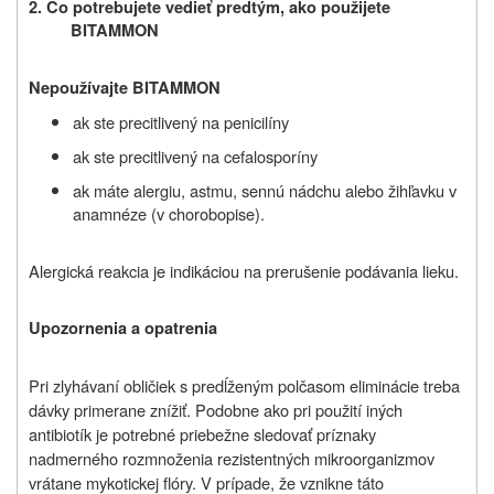
2. Čo potrebujete vedieť predtým, ako použijete
BITAMMON
Nepoužívajte BITAMMON
ak ste precitlivený na penicilíny
ak ste precitlivený na cefalosporíny
ak máte alergiu, astmu, sennú nádchu alebo žihľavku v
anamnéze (v chorobopise).
Alergická reakcia je indikáciou na prerušenie podávania lieku.
Upozornenia a opatrenia
Pri zlyhávaní obličiek s predĺženým polčasom eliminácie treba
dávky primerane znížiť. Podobne ako pri použití iných
antibiotík je potrebné priebežne sledovať príznaky
nadmerného rozmnoženia rezistentných mikroorganizmov
vrátane mykotickej flóry. V prípade, že vznikne táto