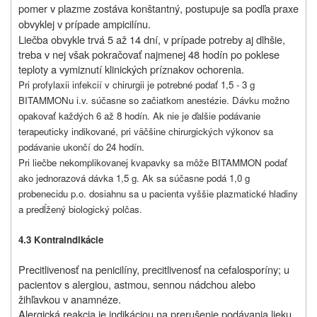
pomer v plazme zostáva konštantný, postupuje sa podľa praxe
obvyklej v prípade ampicilínu.
Liečba obvykle trvá 5 až 14 dní, v prípade potreby aj dlhšie,
treba v nej však pokračovať najmenej 48 hodín po poklese
teploty a vymiznutí klinických príznakov ochorenia.
Pri profylaxii infekcií v chirurgii je potrebné podať 1,5 - 3 g
BITAMMONu i.v. súčasne so začiatkom anestézie. Dávku možno
opakovať každých 6 až 8 hodín. Ak nie je ďalšie podávanie
terapeuticky indikované, pri väčšine chirurgických výkonov sa
podávanie ukončí do 24 hodín.
Pri liečbe nekomplikovanej kvapavky sa môže BITAMMON podať
ako jednorazová dávka 1,5 g. Ak sa súčasne podá 1,0 g
probenecidu p.o. dosiahnu sa u pacienta vyššie plazmatické hladiny
a predĺžený biologický polčas.
4.3 Kontraindikácie
Precitlivenosť na penicilíny, precitlivenosť na cefalosporíny; u
pacientov s alergiou, astmou, sennou nádchou alebo
žihľavkou v anamnéze.
Alergická reakcia je indikáciou na prerušenie podávania lieku.