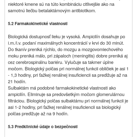
niektoré kmene sú na túto kombináciu citlivejšie ako na
samotnú liečbu betalaktámovým antibiotikom.
5.2 Farmakokinetické vlastnosti
Biologická dostupnosť lieku je vysoká. Ampicilín dosahuje po
i.m./i.v. podaní maximálnych koncentrácií v krvi do 30 minút.
Do tkanív preniká rýchlo, do mozgu a mozgovomiechového
moku preniká málo, pri zápaloch (meningitis) dobre preniká aj
cez cerebrospinálnu bariéru. Vylučuje sa takmer úplne
močom. Biologický polčas pri normálnej funkcii obličiek je asi 1
- 1,3 hodiny, pri ťažkej renálnej insuficiencii sa predlžuje až na
21 hodín.
Sulbaktám má podobné farmakokinetické vlastnosti ako
ampicilín. Eliminuje sa predovšetkým močom glomerulárnou
filtráciou. Biologický polčas sulbaktámu pri normálnej funkcii je
asi 1-2 hodiny, pri ťažkej renálnej insuficiencii sa biologický
polčas predlžuje až na 9 hodín.
5.3 Predklinické údaje o bezpečnosti