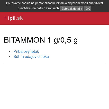
Používame cookie na personalizáciu reklám a abychom mohli analyzovať
prevádzku na našich stránkach.
Zobrazit detaily
OK
+
ipil
.sk
BITAMMON 1 g/0,5 g
Príbalový leták
Súhrn údajov o lieku