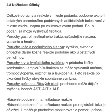
4.8 Nežiaduce účinky
Celkové poruchy a reakcie v mieste podania
: podobne ako pri
ostatných parenterálne podávaných antibiotikách bolestivosť v
mieste vpichu, najmä po vnútrosvalovom podaní. Po i.v.
podaní sa môže vyskytnúť flebitída.
Poruchy gastrointestinálneho traktu:
najčastejšie nauzea,
vracanie a hnačka.
Poruchy kože a podkožného tkaniva
: vyrážky, svrbenie
prípadne ďalšie kožné reakcie podobne ako u ostatných
penicilínov.
Poruchy krvi a lymfatického systému
: v priebehu liečby
kombináciou ampicilín/sulbaktám sa môže vyskytnúť anémia,
trombocytopénia, eozinofília a leukopénia. Tieto reakcie po
ukončení liečby obvykle spontánne vymiznú.
Poruchy pečene a žlčových ciest
: prechodne môže dôjsť k
zvýšeniu hodnôt AST, ALT a ALP.
Hlásenie podozrení na nežiaduce reakcie
Hlásenie podozrení na nežiaduce reakcie po registrácii lieku je
dôležité. Umožňuje priebežné monitorovanie pomeru prínosu