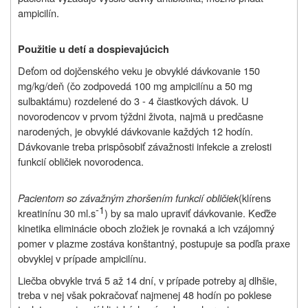
ampicilín.
Použitie u detí a dospievajúcich
Deťom od dojčenského veku je obvyklé dávkovanie 150
mg/kg/deň (čo zodpovedá 100 mg ampicilínu a 50 mg
sulbaktámu) rozdelené do 3 - 4 čiastkových dávok. U
novorodencov v prvom týždni života, najmä u predčasne
narodených, je obvyklé dávkovanie každých 12 hodín.
Dávkovanie treba prispôsobiť závažnosti infekcie a zrelosti
funkcií obličiek novorodenca.
Pacientom so závažným zhoršením funkcií obličiek
(klírens
-1
kreatinínu 30 ml.s
) by sa malo upraviť dávkovanie. Keďže
kinetika eliminácie oboch zložiek je rovnaká a ich vzájomný
pomer v plazme zostáva konštantný, postupuje sa podľa praxe
obvyklej v prípade ampicilínu.
Liečba obvykle trvá 5 až 14 dní, v prípade potreby aj dlhšie,
treba v nej však pokračovať najmenej 48 hodín po poklese