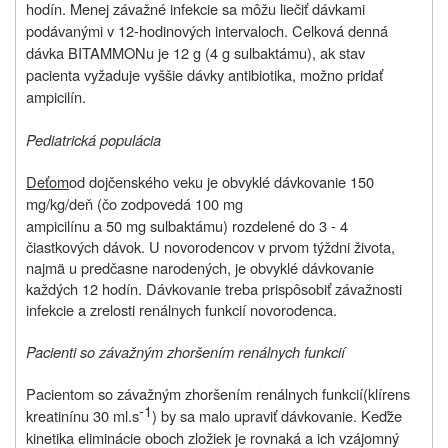
hodín. Menej závažné infekcie sa môžu liečiť dávkami
podávanými v 12-hodinových intervaloch. Celková denná
dávka BITAMMONu je 12 g (4 g sulbaktámu), ak stav
pacienta vyžaduje vyššie dávky antibiotika, možno pridať
ampicilín.
Pediatrická populácia
Deťom
od dojčenského veku je obvyklé dávkovanie 150
mg/kg/deň (čo zodpovedá 100 mg
ampicilínu a 50 mg sulbaktámu) rozdelené do 3 - 4
čiastkových dávok. U novorodencov v prvom týždni života,
najmä u predčasne narodených, je obvyklé dávkovanie
každých 12 hodín. Dávkovanie treba prispôsobiť závažnosti
infekcie a zrelosti renálnych funkcií novorodenca.
Pacienti so závažným zhoršením renálnych funkcií
Pacientom so závažným zhoršením renálnych funkcií
(klírens
-1
kreatinínu 30 ml.s
) by sa malo upraviť dávkovanie. Keďže
kinetika eliminácie oboch zložiek je rovnaká a ich vzájomný