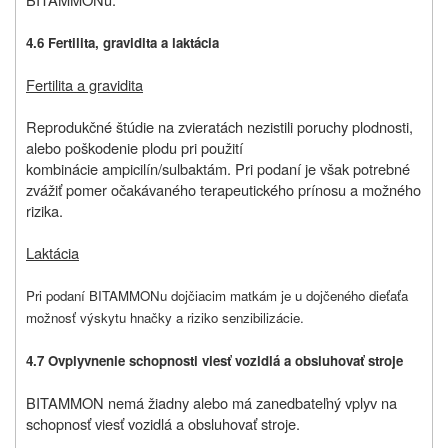
4.6 Fertilita, gravidita a laktácia
Fertilita a gravidita
Reprodukčné štúdie na zvieratách nezistili poruchy plodnosti,
alebo poškodenie plodu pri použití
kombinácie ampicilín/sulbaktám. Pri podaní je však potrebné
zvážiť pomer očakávaného terapeutického prínosu a možného
rizika.
Laktácia
Pri podaní BITAMMONu dojčiacim matkám je u dojčeného dieťaťa
možnosť výskytu hnačky a riziko senzibilizácie.
4.7 Ovplyvnenie schopnosti viesť vozidlá a obsluhovať stroje
BITAMMON nemá žiadny alebo má zanedbateľný vplyv na
schopnosť viesť vozidlá a obsluhovať stroje.