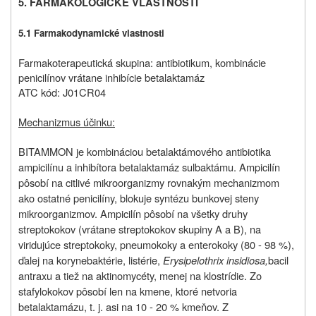
5. FARMAKOLOGICKÉ VLASTNOSTI
5.1 Farmakodynamické vlastnosti
Farmakoterapeutická skupina: antibiotikum, kombinácie
penicilínov vrátane inhibície betalaktamáz
ATC kód: J01CR04
Mechanizmus účinku:
BITAMMON je kombináciou betalaktámového antibiotika
ampicilínu a inhibítora betalaktamáz sulbaktámu. Ampicilín
pôsobí na citlivé mikroorganizmy rovnakým mechanizmom
ako ostatné penicilíny, blokuje syntézu bunkovej steny
mikroorganizmov. Ampicilín pôsobí na všetky druhy
streptokokov (vrátane streptokokov skupiny A a B), na
viridujúce streptokoky, pneumokoky a enterokoky (80 - 98 %),
ďalej na korynebaktérie, listérie,
Erysipelothrix insidiosa,
bacil
antraxu a tiež na aktinomycéty, menej na klostrídie. Zo
stafylokokov pôsobí len na kmene, ktoré netvoria
betalaktamázu, t. j. asi na 10 - 20 % kmeňov. Z