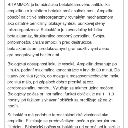
BITAMMON je kombináciou betalaktámového antibiotika
ampicilínu a inhibítora betalaktamáz sulbaktámu. Ampicilín
pôsobí na citlivé mikroorganizmy rovnakým mechanizmom
ako ostatné penicilíny, blokuje syntézu bunkovej steny
mikroorganizmov. Sulbaktám je ireverzibilný inhibítor
betalaktamáz, štrukturálne podobný penicilínu. Svojou
prítomnosťou chráni ampicilín pred deštrukciou
betalaktamázami produkovanými grampozitívnymi alebo
gramnegatívnymi baktériami.
Biologická dostupnosť lieku je vysoká. Ampicilín dosahuje po
i.m./i.v. podaní maximálne koncentrácie v krvi do 30 minút. Do
tkanív preniká rýchlo, do mozgu a mozgovomiechového moku
preniká málo, pri zápaloch dobre preniká aj cez
cerebrospinálnu bariéru. Vylučuje sa takmer úplne močom.
Biologický polčas pri normálnej funkcii obličiek je asi 1 - 1,3
hodiny, pri ťažkom zlyhávaní obličiek sa predlžuje až na 21
hodín.
Sulbaktám má podobné farmakokinetické vlastnosti ako
ampicilín. Eliminuje sa predovšetkým močom glomerulárnou
filtráciou. Biologický polčas sulbaktámu pri normálnej funkcii je