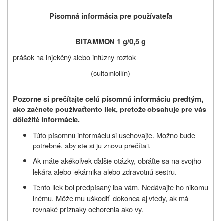
Písomná informácia pre používateľa
BITAMMON 1 g/0,5 g
prášok na injekčný alebo infúzny roztok
(sultamicilín)
Pozorne si prečítajte celú písomnú informáciu predtým,
ako začnete používať
tento liek, pretože obsahuje pre vás
dôležité informácie.
Túto písomnú informáciu si uschovajte. Možno bude
potrebné, aby ste si ju znovu prečítali.
Ak máte akékoľvek ďalšie otázky, obráťte sa na svojho
lekára alebo lekárnika alebo zdravotnú sestru.
Tento liek bol predpísaný iba vám. Nedávajte ho nikomu
inému. Môže mu uškodiť, dokonca aj vtedy, ak má
rovnaké príznaky ochorenia ako vy.