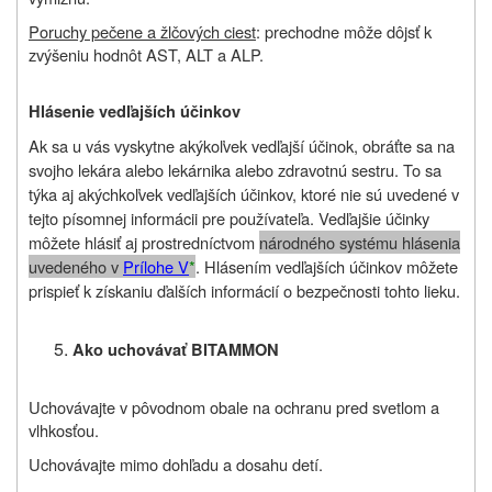
Poruchy pečene a žlčových ciest
: prechodne môže dôjsť k
zvýšeniu hodnôt AST, ALT a ALP.
Hlásenie vedľajších účinkov
Ak sa u vás vyskytne akýkoľvek vedľajší účinok, obráťte sa na
svojho lekára alebo lekárnika alebo zdravotnú sestru. To sa
týka aj akýchkoľvek vedľajších účinkov, ktoré nie sú uvedené v
tejto písomnej informácii pre používateľa. Vedľajšie účinky
môžete hlásiť aj
prostredníctvom
národného systému hlásenia
uvedeného v
Prílohe V
*
.
Hlásením vedľajších účinkov môžete
prispieť k získaniu ďalších informácií o bezpečnosti tohto lieku.
Ako uchovávať BITAMMON
Uchovávajte v pôvodnom obale na ochranu pred svetlom a
vlhkosťou.
Uchovávajte mimo dohľadu a dosahu detí.