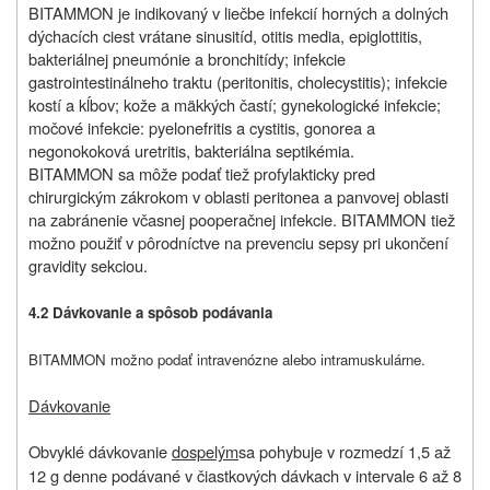
BITAMMON je indikovaný v liečbe infekcií horných a dolných
dýchacích ciest vrátane sinusitíd, otitis media, epiglottitis,
bakteriálnej pneumónie a bronchitídy; infekcie
gastrointestinálneho traktu (peritonitis, cholecystitis); infekcie
kostí a kĺbov; kože a mäkkých častí; gynekologické infekcie;
močové infekcie: pyelonefritis a cystitis, gonorea a
negonokoková uretritis, bakteriálna septikémia.
BITAMMON sa môže podať tiež profylakticky pred
chirurgickým zákrokom v oblasti peritonea a panvovej oblasti
na zabránenie včasnej pooperačnej infekcie. BITAMMON tiež
možno použiť v pôrodníctve na prevenciu sepsy pri ukončení
gravidity sekciou.
4.2 Dávkovanie a spôsob podávania
BITAMMON možno podať intravenózne alebo intramuskulárne.
Dávkovanie
Obvyklé dávkovanie
dospelým
sa pohybuje v rozmedzí 1,5 až
12 g denne podávané v čiastkových dávkach v intervale 6 až 8