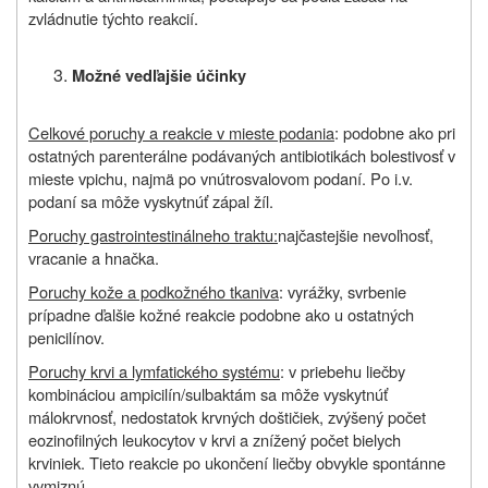
zvládnutie týchto reakcií.
Možné vedľajšie účinky
Celkové poruchy a reakcie v mieste podania
: podobne ako pri
ostatných parenterálne podávaných antibiotikách bolestivosť v
mieste vpichu, najmä po vnútrosvalovom podaní. Po i.v.
podaní sa môže vyskytnúť zápal žíl.
Poruchy gastrointestinálneho traktu:
najčastejšie nevoľnosť,
vracanie a hnačka.
Poruchy kože a podkožného tkaniva
: vyrážky, svrbenie
prípadne ďalšie kožné reakcie podobne ako u ostatných
penicilínov.
Poruchy krvi a lymfatického systému
: v priebehu liečby
kombináciou ampicilín/sulbaktám sa môže vyskytnúť
málokrvnosť, nedostatok krvných doštičiek, zvýšený počet
eozinofilných leukocytov v krvi a znížený počet bielych
krviniek. Tieto reakcie po ukončení liečby obvykle spontánne
vymiznú.