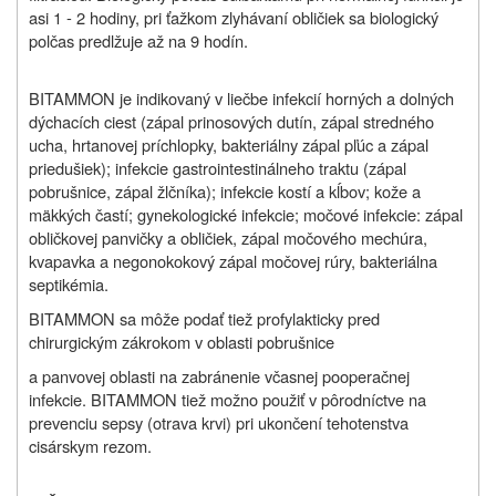
asi 1 - 2 hodiny, pri ťažkom zlyhávaní obličiek sa biologický
polčas predlžuje až na 9 hodín.
BITAMMON je indikovaný v liečbe infekcií horných a dolných
dýchacích ciest (zápal prinosových dutín, zápal stredného
ucha, hrtanovej príchlopky, bakteriálny zápal pľúc a zápal
priedušiek); infekcie gastrointestinálneho traktu (zápal
pobrušnice, zápal žlčníka); infekcie kostí a kĺbov; kože a
mäkkých častí; gynekologické infekcie; močové infekcie: zápal
obličkovej panvičky a obličiek, zápal močového mechúra,
kvapavka a negonokokový zápal močovej rúry, bakteriálna
septikémia.
BITAMMON sa môže podať tiež profylakticky pred
chirurgickým zákrokom v oblasti pobrušnice
a panvovej oblasti na zabránenie včasnej pooperačnej
infekcie. BITAMMON tiež možno použiť v pôrodníctve na
prevenciu sepsy (otrava krvi) pri ukončení tehotenstva
cisárskym rezom.