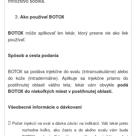
množstvo sodíka.
Ako používať BOTOX
môže aplikovať len lekár, ktorý presne vie ako liek
BOTOX
používať.
Spôsob a cesta podania
BOTOX sa podáva injekčne do svalu (intramuskulárne) alebo
do kože (intradermálne). Aplikuje sa injekčne priamo do
postihnutej oblasti vášho tela; lekár vám obvykle
podá
BOTOX do niekoľkých miest v postihnutej oblasti.
Všeobecné informácie o dávkovaní

Počet injekcií na sval a dávka závisí na indikácii. Váš lekár preto
rozhodne koľko, ako často a do akého svalu vám bude