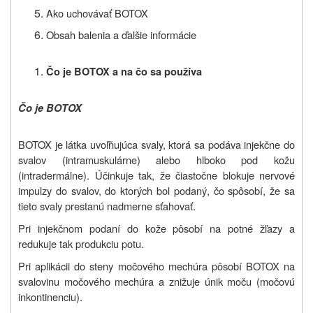
Ako uchovávať BOTOX
Obsah balenia a ďalšie informácie
Čo je BOTOX a na čo sa používa
Čo je BOTOX
BOTOX je látka uvoľňujúca svaly, ktorá sa podáva injekčne do
svalov (intramuskulárne) alebo hlboko pod kožu
(intradermálne). Účinkuje tak, že čiastočne blokuje nervové
impulzy do svalov, do ktorých bol podaný, čo spôsobí, že sa
tieto svaly prestanú nadmerne sťahovať.
Pri injekčnom podaní do kože pôsobí na potné žľazy a
redukuje tak produkciu potu.
Pri aplikácii do steny močového mechúra pôsobí BOTOX na
svalovinu močového mechúra a znižuje únik moču (močovú
inkontinenciu).