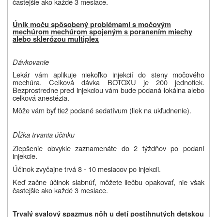
častejšie ako každé 3 mesiace.
Únik moču spôsobený problémami s močovým
mechúrom mechúrom spojeným s poranením miechy
alebo sklerózou multiplex
Dávkovanie
Lekár vám aplikuje niekoľko injekcií do steny močového
mechúra. Celková dávka BOTOXU je 200 jednotiek.
Bezprostredne pred injekciou vám bude podaná lokálna alebo
celková anestézia.
Môže vám byť tiež podané sedatívum (liek na ukľudnenie).
Dĺžka trvania účinku
Zlepšenie obvykle zaznamenáte do 2 týždňov po podaní
injekcie.
Účinok zvyčajne trvá 8 - 10 mesiacov po injekcii.
Keď začne účinok slabnúť, môžete liečbu opakovať, nie však
častejšie ako každé 3 mesiace.
Trvalý svalový spazmus nôh u detí postihnutých detskou