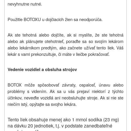
nevyhnutne nutné.
Použitie BOTOXU u dojčiacich žien sa neodporúča.
Ak ste tehotná alebo dojčíte, ak si myslíte, že ste tehotná
alebo ak plánujete otehotnieť, poraďte sa so svojím lekárom
alebo lekárnikom predtým, ako začnete užívať tento liek. Váš
lekár s vami prekonzultuje, či máte v liečbe pokračovať.
Vedenie vozidiel a obsluha strojov
BOTOX môže spôsobovať závraty, ospalosť, únavu alebo
problémy s videním. Ak sa u vás prejaví niektorí z týchto
účinkov, neveďte vozidlá ani neobsluhujte stroje. Ak si nie ste
niečím istý, opýtajte sa svojho lekára.
Tento liek obsahuje menej ako 1 mmol sodíka (23 mg)
na dávku 20 jednotiek, t.j. v podstate zanedbateľné