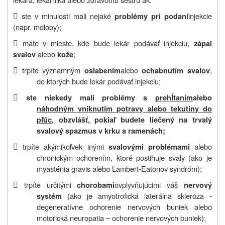

ste v minulosti mali nejaké
injekcie
problémy pri podaní
(napr. mdloby);

máte v mieste, kde bude lekár podávať injekciu,
zápal
alebo
;
svalov
kože

trpíte významným
alebo
,
oslabením
ochabnutím svalov
do ktorých bude lekár podávať injekciu;

ste niekedy mali problémy s
prehĺtaním
alebo
náhodným vniknutím potravy alebo tekutiny do
pľúc
, obzvlášť, pokiaľ budete liečený na trvalý
svalový spazmus v krku a ramenách;

trpíte akýmikoľvek inými
alebo
svalovými problémami
chronickým ochorením, ktoré postihuje svaly (ako je
myasténia gravis alebo Lambert-Eatonov syndróm);

trpíte určitými
ovplyvňujúcimi váš
chorobami
nervový
(ako je amyotrofická laterálna skleróza -
systém
degeneratívne ochorenie nervových buniek alebo
motorická neuropatia – ochorenie nervových buniek);