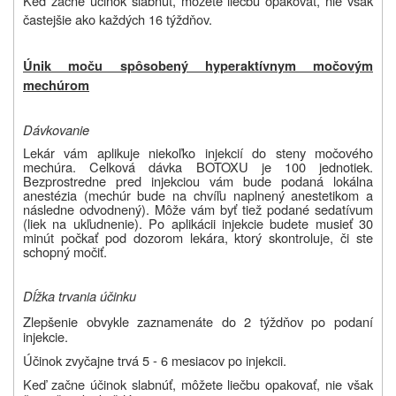
Keď začne účinok slabnúť, môžete liečbu opakovať, nie však
častejšie ako každých 16 týždňov.
Únik moču spôsobený hyperaktívnym močovým
mechúrom
Dávkovanie
Lekár vám aplikuje niekoľko injekcií do steny močového
mechúra. Celková dávka BOTOXU je 100 jednotiek.
Bezprostredne pred injekciou vám bude podaná lokálna
anestézia (mechúr bude na chvíľu naplnený anestetikom a
následne odvodnený). Môže vám byť tiež podané sedatívum
(liek na ukľudnenie). Po aplikácii injekcie budete musieť 30
minút počkať pod dozorom lekára, ktorý skontroluje, či ste
schopný močiť.
Dĺžka trvania účinku
Zlepšenie obvykle zaznamenáte do 2 týždňov po podaní
injekcie.
Účinok zvyčajne trvá 5 - 6 mesiacov po injekcii.
Keď začne účinok slabnúť, môžete liečbu opakovať, nie však