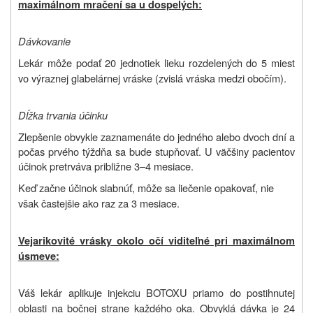
maximálnom mračení sa u dospelých:
Dávkovanie
Lekár môže podať 20 jednotiek lieku rozdelených do 5 miest
vo výraznej glabelárnej vráske (zvislá vráska medzi obočím).
Dĺžka trvania účinku
Zlepšenie obvykle zaznamenáte do jedného alebo dvoch dní a
počas prvého týždňa sa bude stupňovať. U väčšiny pacientov
účinok pretrváva približne 3–4 mesiace.
Keď začne účinok slabnúť, môže sa liečenie opakovať, nie
však častejšie ako raz za 3 mesiace.
Vejarikovité vrásky okolo očí viditeľné pri maximálnom
úsmeve:
Váš lekár aplikuje injekciu BOTOXU priamo do postihnutej
oblasti na bočnej strane každého oka. Obvyklá dávka je 24