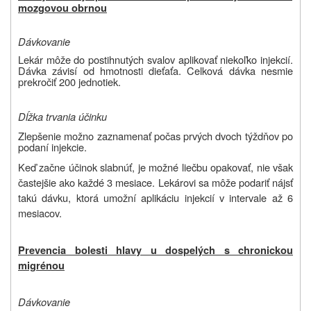
mozgovou obrnou
Dávkovanie
Lekár môže do postihnutých svalov aplikovať niekoľko injekcií.
Dávka závisí od hmotnosti dieťaťa. Celková dávka nesmie
prekročiť 200 jednotiek.
Dĺžka trvania účinku
Zlepšenie možno zaznamenať počas prvých dvoch týždňov po
podaní injekcie.
Keď začne účinok slabnúť, je možné liečbu opakovať, nie však
častejšie ako každé 3 mesiace. Lekárovi sa môže podariť nájsť
takú dávku, ktorá umožní aplikáciu injekcií v intervale až 6
mesiacov.
Prevencia bolesti hlavy u dospelých s chronickou
migrénou
Dávkovanie