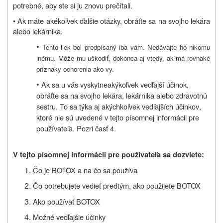
potrebné, aby ste si ju znovu prečítali.
• Ak máte akékoľvek ďalšie otázky, obráťte sa na svojho lekára
alebo lekárnika.
•
Tento liek bol predpísaný iba vám. Nedávajte ho nikomu
inému. Môže mu uškodiť, dokonca aj vtedy, ak má rovnaké
príznaky ochorenia ako vy.
•
Ak
sa u vás vyskytne
akýkoľvek vedľajší účinok
,
obráťte sa na svojho lekára, lekárnika alebo zdravotnú
sestru. To sa týka aj akýchkoľvek vedľajších účinkov
,
ktoré nie sú uvedené v tejto písomnej informácii pre
používateľa
. Pozri časť 4.
V tejto písomnej informácii pre používateľa sa dozviete:
Čo je BOTOX a na čo sa používa
Čo potrebujete vedieť predtým, ako použijete BOTOX
Ako používať BOTOX
Možné vedľajšie účinky