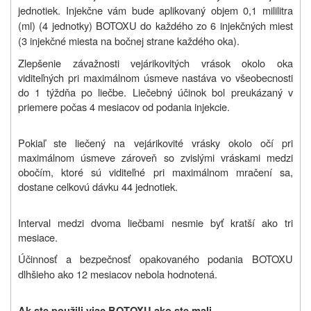
jednotiek. Injekčne vám bude aplikovaný objem 0,1 mililitra
(ml) (4 jednotky) BOTOXU do každého zo 6 injekčných miest
(3 injekčné miesta na bočnej strane každého oka).
Zlepšenie závažnosti vejárikovitých vrások okolo oka
viditeľných pri maximálnom úsmeve nastáva vo všeobecnosti
do 1 týždňa po liečbe. Liečebný účinok bol preukázaný v
priemere počas 4 mesiacov od podania injekcie.
Pokiaľ ste liečený na vejárikovité vrásky okolo očí pri
maximálnom úsmeve zároveň so zvislými vráskami medzi
obočím, ktoré sú viditeľné pri maximálnom mračení sa,
dostane celkovú dávku 44 jednotiek.
Interval medzi dvoma liečbami nesmie byť kratší ako tri
mesiace.
Účinnosť a bezpečnosť opakovaného podania BOTOXU
dlhšieho ako 12 mesiacov nebola hodnotená.
Ak ste použili viac BOTOXU ako ste mali