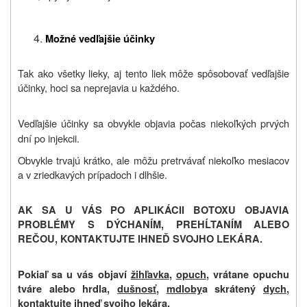
Možné vedľajšie účinky
Tak ako všetky lieky, aj tento liek môže spôsobovať vedľajšie
účinky, hoci sa neprejavia u každého.
Vedľajšie účinky sa obvykle objavia počas niekoľkých prvých
dní po injekcii.
Obvykle trvajú krátko, ale môžu pretrvávať niekoľko mesiacov
a v zriedkavých prípadoch i dlhšie.
AK SA U VÁS PO APLIKÁCII BOTOXU OBJAVIA
PROBLÉMY S DÝCHANÍM, PREHĹTANÍM ALEBO
REČOU, KONTAKTUJTE IHNEĎ SVOJHO LEKÁRA.
Pokiaľ sa u vás objaví
žihľavka
,
opuch
, vrátane opuchu
tváre alebo hrdla,
dušnosť
,
mdloby
a skrátený
dych
,
kontaktujte ihneď svojho lekára.