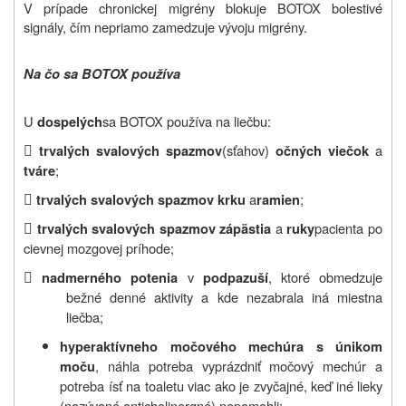
V prípade chronickej migrény blokuje BOTOX bolestivé
signály, čím nepriamo zamedzuje vývoju migrény.
Na čo sa BOTOX používa
U
sa BOTOX používa na liečbu:
dospelých

(sťahov)
a
trvalých svalových spazmov
očných viečok
;
tváre

a
;
trvalých svalových spazmov krku
ramien

a
pacienta po
trvalých svalových spazmov zápästia
ruky
cievnej mozgovej príhode;

v
, ktoré obmedzuje
nadmerného potenia
podpazuší
bežné denné aktivity a kde nezabrala iná miestna
liečba;
hyperaktívneho močového mechúra s únikom
, náhla potreba vyprázdniť močový mechúr a
moču
potreba ísť na toaletu viac ako je zvyčajné, keď iné lieky
(nazývané anticholinergné) nepomohli;