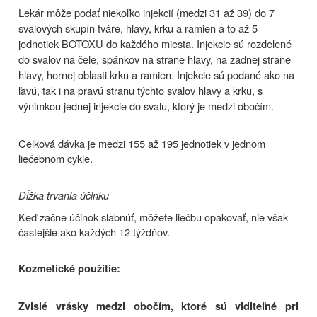
Lekár môže podať niekoľko injekcií (medzi 31 až 39) do 7
svalových skupín tváre, hlavy, krku a ramien a to až 5
jednotiek BOTOXU do každého miesta. Injekcie sú rozdelené
do svalov na čele, spánkov na strane hlavy, na zadnej strane
hlavy, hornej oblasti krku a ramien. Injekcie sú podané ako na
ľavú, tak i na pravú stranu týchto svalov hlavy a krku, s
výnimkou jednej injekcie do svalu, ktorý je medzi obočím.
Celková dávka je medzi 155 až 195 jednotiek v jednom
liečebnom cykle.
Dĺžka trvania účinku
Keď začne účinok slabnúť, môžete liečbu opakovať, nie však
častejšie ako každých 12 týždňov.
Kozmetické použitie:
Zvislé vrásky medzi obočím, ktoré sú viditeľné pri