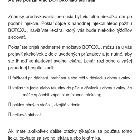
Známky predávkovania nemusia byť viditeľné niekoľko dní po
podaní injekcie. Pokiaľ dôjde k náhodnej injekcii alebo požitiu
BOTOXU, navštívite lekára, ktorý vás bude niekoľko týždňov
sledovať.
Pokiaľ ste prijali nadmerné množstvo BOTOXU, môžu sa u vás
prejaviť akékoľvek z dole uvedených príznakov a je nutné, aby
ste ihneď kontaktovali svojho lekára. Lekár rozhodne o vašej
prípadnej hospitalizácii:

ťažkosti pri dýchaní, prehĺtaní alebo reči v dôsledku obrny svalov;

vniknutie jedla alebo tekutiny do pľúc v dôsledku obrny svalov, čo
môže spôsobiť zápal pľúc (pľúcna infekcia);

pokles očných viečok, dvojité videnie;

celková slabosť.
Ak máte akékoľvek ďalšie otázky týkajúce sa použitia tohto
lieku, opýtajte sa svojho lekára alebo lekárnika.