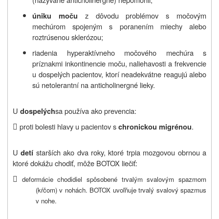
z dôvodu problémov s močovým
úniku moču
mechúrom spojeným s poranením miechy alebo
roztrúsenou sklerózou;
riadenia hyperaktívneho močového mechúra s
príznakmi inkontinencie moču, naliehavosti a frekvencie
u dospelých pacientov, ktorí neadekvátne reagujú alebo
sú netolerantní na anticholinergné lieky.
U
sa používa ako prevencia:
dospelých

proti bolesti hlavy u pacientov s
.
chronickou migrénou
U
starších ako dva roky, ktoré trpia mozgovou obrnou a
detí
ktoré dokážu chodiť, môže BOTOX liečiť:

deformácie chodidiel spôsobené trvalým svalovým spazmom
(kŕčom) v nohách. BOTOX uvoľňuje trvalý svalový spazmus
v nohe.