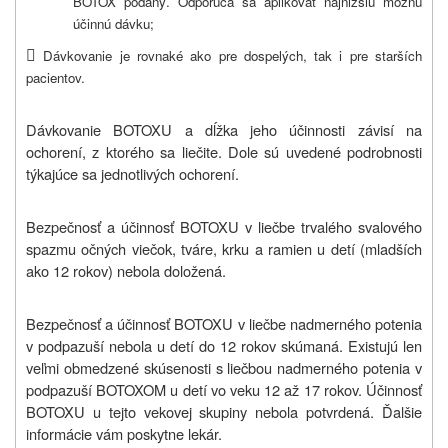
BOTOX podaný. Odporúča sa aplikovať najnižšiu možnú
účinnú dávku;

Dávkovanie je rovnaké ako pre dospelých, tak i pre starších
pacientov.
Dávkovanie BOTOXU a dĺžka jeho účinnosti závisí na
ochorení, z ktorého sa liečite. Dole sú uvedené podrobnosti
týkajúce sa jednotlivých ochorení.
Bezpečnosť a účinnosť BOTOXU v liečbe trvalého svalového
spazmu očných viečok, tváre, krku a ramien u detí (mladších
ako 12 rokov) nebola doložená.
Bezpečnosť a účinnosť BOTOXU v liečbe nadmerného potenia
v podpazuší nebola u detí do 12 rokov skúmaná. Existujú len
veľmi obmedzené skúsenosti s liečbou nadmerného potenia v
podpazuší BOTOXOM u detí vo veku 12 až 17 rokov. Účinnosť
BOTOXU u tejto vekovej skupiny nebola potvrdená. Ďalšie
informácie vám poskytne lekár.