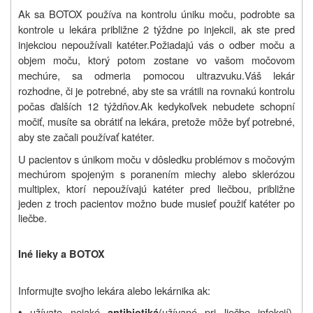
Ak sa BOTOX používa na kontrolu úniku moču, podrobte sa
kontrole u lekára približne 2 týždne po injekcii, ak ste pred
injekciou nepoužívali katéter.
Požiadajú vás o odber moču a
objem moču, ktorý potom zostane vo vašom močovom
mechúre, sa odmeria pomocou ultrazvuku.
Váš lekár
rozhodne, či je potrebné, aby ste sa vrátili na rovnakú kontrolu
počas ďalších 12 týždňov.
Ak kedykoľvek nebudete schopní
močiť, musíte sa obrátiť na lekára, pretože môže byť potrebné,
aby ste začali používať katéter.
U pacientov s únikom moču v dôsledku problémov s močovým
mechúrom spojeným s poranením miechy alebo sklerózou
multiplex, ktorí nepoužívajú katéter pred liečbou, približne
jeden z troch pacientov možno bude musieť použiť katéter po
liečbe.
Iné lieky a BOTOX
Informujte svojho lekára alebo lekárnika ak:
•
užívate nejaké
(užívané pri liečbe infekcií),
antibiotiká