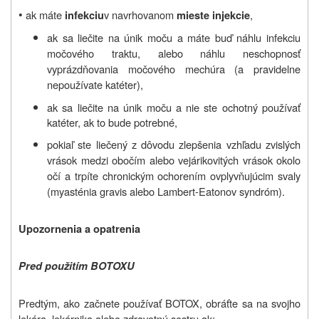
•
ak máte
v navrhovanom
,
infekciu
mieste injekcie
ak sa liečite na únik moču a máte buď náhlu infekciu
močového traktu, alebo náhlu neschopnosť
vyprázdňovania močového mechúra (a pravidelne
nepoužívate katéter),
ak sa liečite na únik moču a nie ste ochotný používať
katéter, ak to bude potrebné,
pokiaľ ste liečený z dôvodu zlepšenia vzhľadu zvislých
vrások medzi obočím alebo vejárikovitých vrások okolo
očí a trpíte chronickým ochorením ovplyvňujúcim svaly
(myasténia gravis alebo Lambert-Eatonov syndróm).
Upozornenia a opatrenia
Pred použitím BOTOXU
Predtým, ako začnete používať BOTOX, obráťte sa na svojho
lekára, lekárnika alebo zdravotnú sestru ak: