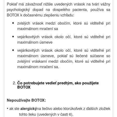
Pokiaľ má závažnosť nižšie uvedených vrások na tvári vážny
psychologický dopad na dospelého pacienta, používa sa
BOTOX k dočasnému zlepšeniu vzhľadu:
zvislých vrások medzi obočím, ktoré sú viditeľné pri
maximálnom mračení sa
vejárikovitých vrások okolo očí, ktoré sú viditeľné pri
maximálnom úsmeve
vejárikovitých vrások okolo očí, ktoré sú viditeľné pri
maximálnom úsmeve, pokiaľ sú liečené súčasne so
zvislými vráskami medzi obočím, ktoré sú viditeľné pri
maximálnom mračení sa.
Čo potrebujete vedieť predtým, ako použijete
BOTOX
Nepoužívajte BOTOX:
•
ak ste
na liečivo alebo ktorúkoľvek z ďalších zložiek
alergický
tohto lieku (uvedených v časti 6),