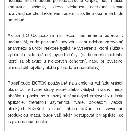
nedošlo, možno budete potrebovať očné kvapky, masť, mäkké
kontaktné šošovky alebo dokonca ochranné krytie
uzatvárajúce oko. Lekár vás upozorní, ak tieto opatrenia budú
potrebné.
Ak sa BOTOX používa na liečbu nadmerného potenia v
podpazuší, bude potrebné, aby vám lekár odobral zdravotnú
anamnézu a urobil niektoré fyzikálne vyšetrenia, ktoré slúžia k
vylúčeniu sekundárnej hyperhidrózy (nadmerného potenia,
ktoré sa objavuje u niektorých ochorení, napr. pri zvýšenej
činnosti štítnej žľazy alebo pri nádore nadobličiek).
Pokiaľ bude BOTOX používaný na zlepšeniu vzhľadu vrások
okolo očí v tvare stopy vrany alebo zvislých vrások medzi
obočím u pacientov s kožnými zápalovými prejavmi v mieste
aplikácie, zreteľnou asymetriou tváre, poklesom viečka,
hlbokými kožnými jazvami alebo kožou so zvýšenou
produkciou mazu, bude váš lekár postupovať pri aplikácii so
zvýšenou opatrnosťou.