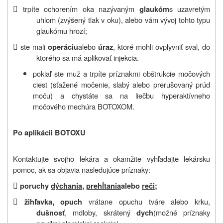

trpíte ochorením oka nazývaným
s uzavretým
glaukóm
uhlom (zvýšený tlak v oku), alebo vám vývoj tohto typu
glaukómu hrozí;

ste mali
alebo
, ktoré mohli ovplyvniť sval, do
operáciu
úraz
ktorého sa má aplikovať injekcia.
pokiaľ ste muž a trpíte príznakmi obštrukcie močových
ciest (sťažené močenie, slabý alebo prerušovaný prúd
moču) a chystáte sa na liečbu hyperaktívneho
močového mechúra BOTOXOM.
Po aplikácii BOTOXU
Kontaktujte svojho lekára a okamžite vyhľadajte lekársku
pomoc, ak sa objavia nasledujúce príznaky:

poruchy
dýchania
,
prehĺtania
alebo
reči
;

vrátane opuchu tváre alebo krku,
žihľavka, opuch
, mdloby, skrátený
(možné príznaky
dušnosť
dych