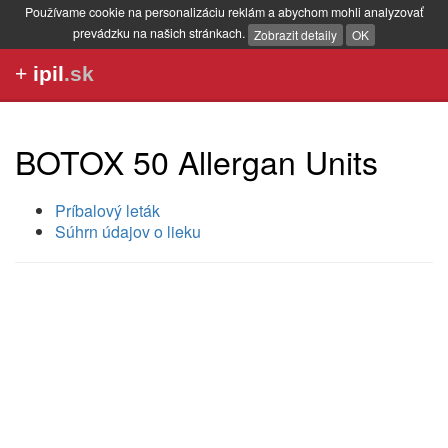
Používame cookie na personalizáciu reklám a abychom mohli analyzovať
prevádzku na našich stránkach.
Zobrazit detaily
OK
+
ipil
.sk
BOTOX 50 Allergan Units
Príbalový leták
Súhrn údajov o lieku