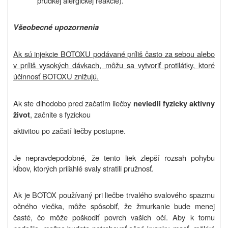
prudkej alergickej reakcie).
Všeobecné upozornenia
Ak sú injekcie BOTOXU podávané príliš často za sebou alebo
v príliš vysokých dávkach, môžu sa vytvoriť protilátky, ktoré
účinnosť BOTOXU znižujú.
Ak ste dlhodobo pred začatím liečby
neviedli fyzicky aktívny
, začnite s fyzickou
život
aktivitou po začatí liečby postupne.
Je nepravdepodobné, že tento liek zlepší rozsah pohybu
kĺbov, ktorých priľahlé svaly stratili pružnosť.
Ak je BOTOX používaný pri liečbe trvalého svalového spazmu
očného viečka, môže spôsobiť, že žmurkanie bude menej
časté, čo môže poškodiť povrch vašich očí. Aby k tomu