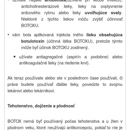
anticholinesterázové lieky, lieky na ovplyvnenie
srdcového rytmu alebo lieky
.
uvoľňujúce svaly
Niektoré z týchto liekov môžu zvýšiť účinnosť
BOTOXU.
•
vám bola aplikovaná injekcia iného
lieku obsahujúca
(účinná látka BOTOXU), pretože týmto
botulotoxín
môže byť účinok BOTOXU zosilnený.
užívate antiagregačné (aspirín a podobne) alebo
antikoagulačné lieky (na riedenie krvi).
Ak teraz používate alebo ste v poslednom čase používali, či
práve budete používať ďalšie lieky, povedzte to svojmu
lekárovi alebo lekárnikovi.
Tehotenstvo, dojčenie a plodnosť
BOTOX nemá byť používaný počas tehotenstva a u žien v
plodnom veku, ktoré neužívajú antikoncepciu, pokiaľ to nie je