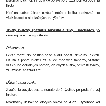
Maximálny účinok sa obvykle objaví po 6 týždňoch od podania
liečby.
Keď sa začne účinok strácať, môžete liečbu opakovať, nie
však častejšie ako každých 10 týždňov.
Trvalý svalový spazmus zápästia a ruky u pacientov po
cievnej mozgovej príhode
Dávkovanie
Lekár môže do postihnutého svalu podať niekoľko injekcií.
Dávka a počet injekcií závisí od mnohých faktorov, vrátane
vašich individuálnych potrieb, cieľových svalov, veľkosti svalov,
závažnosti spazmu atď.
Dĺžka trvania účinku
Zlepšenie obvykle zaznamenáte do 2 týždňov po podaní prvej
injekcie.
Maximálny účinok sa obvykle objaví po 4 až 6 týždňoch od