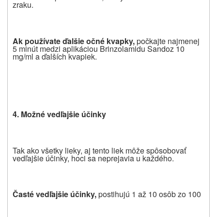
zraku.
Ak pou
ž
í
vate
ď
alšie o
č
né kvapky,
počkajte najmenej
5 minút medzi aplikáciou Brinzolamidu Sandoz 10
mg/ml a ďalších kvapiek.
4. Mo
ž
né ved
ľ
ajšie ú
č
inky
Tak ako všetky lieky,
aj tento liek
môže spôsobovať
vedľajšie účinky, hoci sa neprejavia u každého.
Č
asté ved
ľ
ajšie ú
č
inky,
postihujú 1 až 10 osôb zo 100