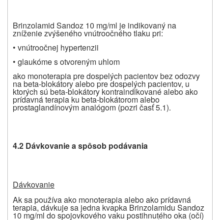
Brinzolamid Sandoz 10 mg/ml je indikovaný na
zníženie zvýšeného vnútroočného tlaku pri:
• vnútroočnej hypertenzii
• glaukóme s otvoreným uhlom
ako monoterapia pre dospelých pacientov bez odozvy
na beta-blokátory alebo pre dospelých pacientov, u
ktorých sú beta-blokátory kontraindikované alebo ako
prídavná terapia ku beta-blokátorom alebo
prostaglandínovým analógom (pozri časť 5.1).
4.2 Dávkovanie a spôsob podávania
Dávkovanie
Ak sa používa ako monoterapia alebo ako prídavná
terapia, dávkuje sa jedna kvapka Brinzolamidu Sandoz
10 mg/ml do spojovkového vaku postihnutého oka (očí)