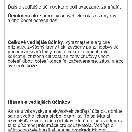
Ďalšie vedľajšie účinky, ktoré boli uvádzane, zahŕňajú:
Ú
č
inky na oko:
poruchy očných viečok, znížený rast
alebo počet očných rias
Celkové ved
ľ
ajšie ú
č
inky:
výraznejšie alergické
príznaky, zvýšený krvný tlak, zvýšený pulz, neobvyklé
pečeňové krvné testy, časté močenie, opúchanie
končatín, znížená citlivosť, znížený chuťový vnem,
bolesť kĺbov, bolesť končatín, začervenanie, zápal alebo
svrbenie kože.
Hlásenie vedľajších účinkov
Ak sa u vás vyskytne akýkoľvek vedľajší účinok, obráťte
sa na svojho lekára alebo lekárnika. To sa týka aj
akýchkoľvek vedľajších účinkov, ktoré nie sú uvedené v
tejto písomnej informácii pre používateľa. Vedľajšie
účinky môžete hlásiť aj priamo prostredníctvom