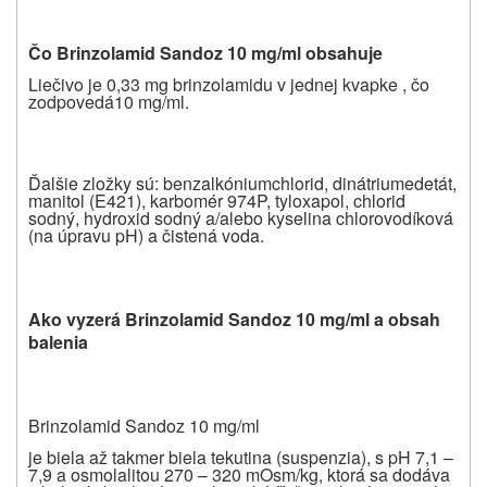
Č
o Brinzolamid Sandoz 10 mg/ml obsahuje
Liečivo je 0,33 mg brinzolamidu v jednej kvapke , čo
zodpovedá10 mg/ml.
Ďalšie zložky sú: benzalkóniumchlorid, dinátriumedetát,
manitol (E421), karbomér 974P, tyloxapol, chlorid
sodný, hydroxid sodný a/alebo kyselina chlorovodíková
(na úpravu pH) a čistená voda.
Ako vyzerá Brinzolamid Sandoz 10 mg/ml a obsah
balenia
Brinzolamid Sandoz 10 mg/ml
je biela až takmer biela tekutina (suspenzia), s pH 7,1 –
7,9 a osmolalitou 270 – 320 mOsm/kg, ktorá sa dodáva