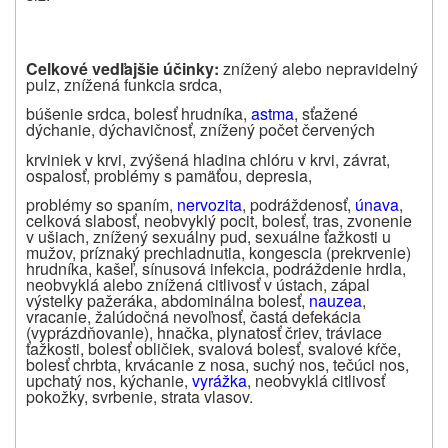
Celkové ved
ľ
ajšie ú
č
inky:
znížený alebo nepravidelný
pulz, znížená funkcia srdca,
búšenie srdca, bolesť hrudníka,
astma
, sťažené
dýchanie, dýchavičnosť, znížený počet červených
krviniek v krvi, zvýšená hladina chlóru v krvi, závrat,
ospalosť, problémy s pamäťou, depresia,
problémy so spaním,
nervozita
, podráždenosť,
únava
,
celková slabosť, neobvyklý pocit, bolesť, tras, zvonenie
v ušiach, znížený sexuálny pud, sexuálne ťažkosti u
mužov, príznaký prechladnutia, kongescia (prekrvenie)
hrudníka, kašeľ, sínusová infekcia, podráždenie hrdla,
neobvyklá alebo znížená citlivosť v ústach, zápal
výstelky pažeráka, abdominálna bolesť,
nauzea
,
vracanie, žalúdočná nevoľnosť, častá defekácia
(vyprázdňovanie), hnačka, plynatosť čriev, tráviace
ťažkosti, bolesť obličiek, svalová bolesť, svalové kŕče,
bolesť chrbta, krvácanie z nosa, suchý nos, tečúci nos,
upchatý nos, kýchanie,
vyrážka
, neobvyklá citlivosť
pokožky, svrbenie, strata vlasov.