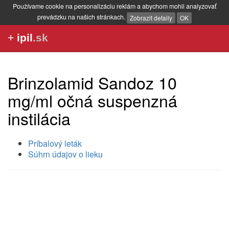
Používame cookie na personalizáciu reklám a abychom mohli analyzovať
prevádzku na našich stránkach.
Zobrazit detaily
OK
+
ipil
.sk
Brinzolamid Sandoz 10
mg/ml očná suspenzná
instilácia
Príbalový leták
Súhrn údajov o lieku