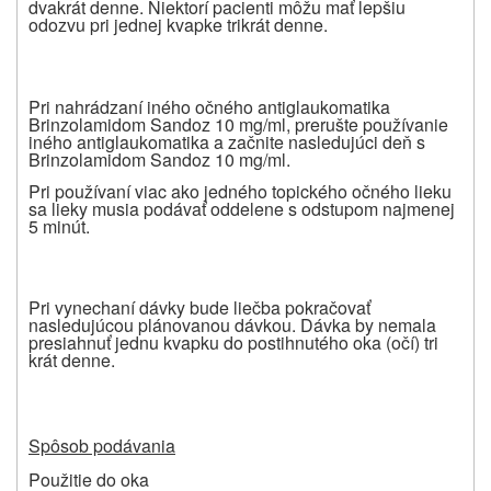
dvakrát denne. Niektorí pacienti môžu mať lepšiu
odozvu pri jednej kvapke trikrát denne.
Pri nahrádzaní iného očného antiglaukomatika
Brinzolamidom Sandoz 10 mg/ml, prerušte používanie
iného antiglaukomatika a začnite nasledujúci deň s
Brinzolamidom Sandoz 10 mg/ml.
Pri používaní viac ako jedného topického očného lieku
sa lieky musia podávať oddelene s odstupom najmenej
5 minút.
Pri vynechaní dávky bude liečba pokračovať
nasledujúcou plánovanou dávkou. Dávka by nemala
presiahnuť jednu kvapku do postihnutého oka (očí) tri
krát denne.
Spôsob podávania
Použitie do oka