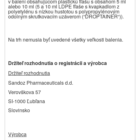
v balení obsahujúcom plastickú fľašu s obsahom 5 ml
alebo 10 ml (5 a 10 ml LDPE fľaše s kvapkadlom z
polyetylénu s nízkou hustotou s polypropylénovým
odolným skrutkovacím uzáverom (“DROPTAINER“)).
Na trh nemusia byť uvedené všetky veľkosti balenia.
Dr
ž
ite
ľ
rozhodnutia o registrácii a výrobca
Držiteľ rozhodnutia
Sandoz Pharmaceuticals d.d.
Verovškova 57
SI-1000 Ľubľana
Slovinsko
Výrobca