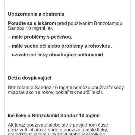
Upozornenia a opatrenia
Pora
ď
te sa s lekárom
pred používaním Brinzolamidu
Sandoz 10 mg/ml, ak
−
máte problémy s pe
č
e
ň
ou.
−
máte suché o
č
i alebo problémy s rohovkou.
−
u
ž
í
vate iné lieky obsahujúce sulfonamid
Deti a dospievajúci
Brinzolamid Sandoz 10 mg/ml nemôžu používať osoby
mladšie ako 18 rokov, pokiaľ tak neurčí lekár.
Iné lieky a Brinzolamid Sandoz 10 mg/ml
Ak teraz používate alebo ste v poslednom čase
používali, či práve budete používať ďalšie lieky,
povedzte to svojmu lekárovi alebo lekárnikovi.