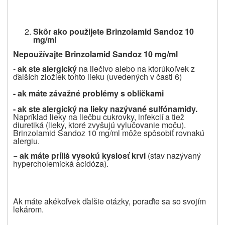
Skôr ako pou
ž
ijete Brinzolamid Sandoz 10
mg/ml
Nepou
ž
í
vajte Brinzolamid Sandoz 10 mg/ml
-
ak ste alergický
na liečivo alebo na ktorúkoľvek
z
ďalších
zložiek tohto lieku (uvedených v časti 6)
- ak máte závažné problémy s obličkami
- ak ste alergický na lieky nazývané sulfónamidy.
Napríklad lieky na liečbu cukrovky, infekcií a tiež
diuretiká (lieky, ktoré zvyšujú vylučovanie moču).
Brinzolamid Sandoz 10 mg/ml môže spôsobiť rovnakú
alergiu.
−
ak máte príliš vysokú kyslos
ť
krvi
(stav nazývaný
hypercholemická acidóza).
Ak máte akékoľvek ďalšie otázky, poraďte sa so svojím
lekárom.