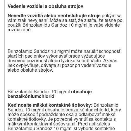
Vedenie vozidiel a obsluha strojov
Neve
ď
te vozidlá alebo neobsluhujte stroje
pokým sa
vám zrak nevyjasní. Môže sa stať, že zistíte, že tesne po
použití Brinzolamidu Sandoz 10 mg/ml je vaše videnie
rozmazané.
Brinzolamid Sandoz 10 mg/ml môže narušiť schopnosť
starších pacientov vykonávať práce vyžadujúce
duševnú pozornosť alebo fyzickú koordináciu. Ak vás
liek ovplyvňuje, dávajte si pozor pri vedení vozidiel
alebo obsluhe strojov.
Brinzolamid Sandoz 10 mg/ml
obsahuje
benzalkóniumchlorid
Ke
ď
nosíte mäkké kontaktné šošovky:
Brinzolamid
Sandoz 10 mg/ml obsahuje benzalkóniumchlorid, ktorý
môže spôsobiť podráždenie oka a odfarbovať mäkké
kontaktné šošovky. Je potrebné vyhnúť sa kontaktu s
mäkkými kontaktnými šošovkami. Pred aplikáciou
Brinzolamidu Sandoz 10 mg/ml si vyberte kontaktné