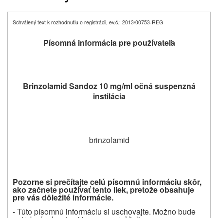
Schválený text k rozhodnutiu o registrácii, ev.č.: 2013/00753-REG
Písomná informácia pre pou
ž
ívate
ľ
a
Brinzolamid Sandoz 10 mg/ml o
č
ná suspenzná
instilácia
brinzolamid
Pozorne si pre
č
í
tajte celú písomnú informáciu skôr,
ako začnete po
užívať
tento liek, pretože obsahuje
pre vás dôležité informácie.
- Túto písomnú informáciu si uschovajte. Možno bude