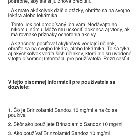
potrebné, aby ste si ju znova prečítali.
- Ak máte akékoľvek ďalšie otázky, obráťte sa na svojho
lekára alebo lekárnika.
- Tento liek bol predpísaný iba vám. Nedávajte ho
nikomu inému. Môže mu uškodiť, dokonca aj vtedy, ak
má rovnaké príznaky ochorenia ako vy.
- Ak začnete pociťovať akýkoľvek vedľajší účinok,
obráťte sa na svojho lekára, alebo lekárnika. To sa týka
aj akýchkoľvek vedľajších účinkov, ktoré nie sú uvedené
v tejto písomnej informácii pre používateľa. Pozri časť 4.
V tejto písomnej informácii pre pou
ž
í
vate
ľ
a sa
dozviete:
1. Čo je Brinzolamid Sandoz 10 mg/ml a na čo sa
používa
2. Skôr ako použijete Brinzolamid Sandoz 10 mg/ml
3. Ako používať Brinzolamid Sandoz 10 mg/ml