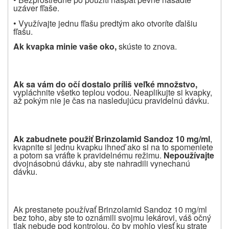
uzáver fľaše.
• Využívajte jednu fľašu predtým ako otvoríte ďalšiu
fľašu.
Ak kvapka minie vaše oko,
skúste to znova.
Ak sa vám do o
č
í
dostalo príliš ve
ľ
ké mno
ž
stvo,
vypláchnite všetko teplou vodou. Neaplikujte si kvapky,
až pokým nie je čas na nasledujúcu pravidelnú dávku.
Ak zabudnete pou
ž
i
ť
Brinzolamid Sandoz 10 mg/ml
,
kvapnite si jednu kvapku ihneď ako si na to spomeniete
a potom sa vráťte k pravidelnému režimu.
Nepou
ž
í
vajte
dvojnásobnú
dávku, aby ste nahradili vynechanú
dávku.
Ak prestanete používať Brinzolamid Sandoz 10 mg/ml
bez toho, aby ste to oznámili svojmu lekárovi, váš očný
tlak nebude pod kontrolou, čo by mohlo viesť ku strate