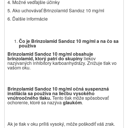
4. Možné vedľajšie účinky
5. Ako uchovávať Brinzolamid Sandoz 10 mg/ml
6. Ďalšie informácie
Č
o je Brinzolamid Sandoz 10 mg/ml a na
č
o sa
pou
ž
íva
Brinzolamid Sandoz 10 mg/ml obsahuje
brinzolamid, ktorý patrí do skupiny
liekov
nazývaných inhibítory karboanhydrázy. Znižuje tlak vo
vašom oku.
Brinzolamid Sandoz 10 mg/ml očná suspenzná
instilácia sa pou
ž
í
va na lie
č
bu vysokého
vnútroo
č
ného tlaku.
Tento tlak môže spôsobovať
ochorenie, ktoré sa nazýva
glaukóm
.
Ak je tlak v oku príliš vysoký, môže poškodiť váš zrak.