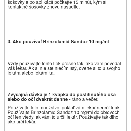
šošovky a po aplikácii počkajte 15 minút, kým si
kontaktné šošovky znovu nasadíte.
3. Ako pou
ž
íva
ť
Brinzolamid Sandoz 10 mg/ml
Vždy používajte tento liek presne tak, ako vám povedal
váš lekár. Ak si nie ste niečím istý, overte si to u svojho
lekára alebo lekárnika.
Zvy
č
ajná dávka je 1 kvapka do postihnutého oka
alebo do o
č
í
dvakrát denne
- ráno a večer.
Používajte toto množstvo, pokiaľ vám lekár neurčí inak.
Používajte Brinzolamid Sandoz 10 mg/ml do obidvoch
očí len vtedy, ak vám to určil lekár. Používajte tak dlho,
ako určí lekár.