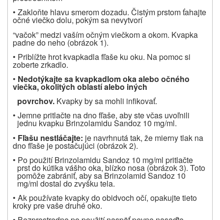
• Zakloňte hlavu smerom dozadu. Čistým prstom ťahajte
očné viečko dolu, pokým sa nevytvorí
“vačok” medzi vaším očným viečkom a okom. Kvapka
padne do neho (obrázok 1).
• Priblížte hrot kvapkadla fľaše ku oku. Na pomoc si
zoberte zrkadlo.
•
Nedotýkajte sa kvapkadlom oka alebo o
č
ného
vie
č
ka, okolitých oblastí alebo iných
povrchov.
Kvapky by sa mohli infikovať.
• Jemne pritlačte na dno fľaše, aby ste včas uvoľnili
jednu kvapku Brinzolamidu Sandoz 10 mg/ml.
•
F
ľ
ašu nestlá
č
ajte:
je navrhnutá tak, že mierny tlak na
dno fľaše je postačujúci (obrázok 2).
• Po použití Brinzolamidu Sandoz 10 mg/ml pritlačte
prst do kútika vášho oka, blízko nosa (obrázok 3). Toto
pomôže zabrániť, aby sa Brinzolamid Sandoz 10
mg/ml dostal do zvyšku tela.
• Ak používate kvapky do obidvoch očí, opakujte tieto
kroky pre vaše druhé oko.
• Bezprostredne po použití naspäť pevne nasaďte