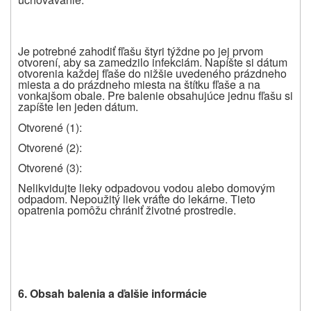
Je potrebné zahodiť fľašu štyri týždne po jej prvom
otvorení, aby sa zamedzilo infekciám. Napíšte si dátum
otvorenia každej fľaše do nižšie uvedeného prázdneho
miesta a do prázdneho miesta na štítku fľaše a na
vonkajšom obale. Pre balenie obsahujúce jednu fľašu si
zapíšte len jeden dátum.
Otvorené (1):
Otvorené (2):
Otvorené (3):
Nelikvidujte lieky odpadovou vodou alebo domovým
odpadom. Nepoužitý liek vráťte do lekárne.
Tieto
opatrenia pomôžu chrániť životné prostredie.
6.
Obsah balenia a ďalšie informácie