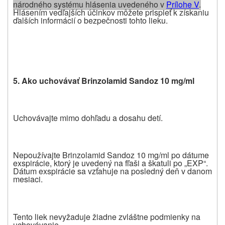
národného systému hlásenia uvedeného v
Prílohe V
.
Hlásením vedľajších účinkov môžete prispieť k získaniu
ďalších informácií o bezpečnosti tohto lieku.
5. Ako uchovávať
Brinzolamid Sandoz 10 mg/ml
Uchovávajte mimo dohľadu a dosahu detí.
Nepoužívajte Brinzolamid Sandoz 10 mg/ml po dátume
exspirácie, ktorý je uvedený na fľaši a škatuli po „EXP“.
Dátum exspirácie sa vzťahuje na posledný deň v
danom
mesiaci.
Tento liek nevyžaduje žiadne zvláštne podmienky na
uchovávanie.