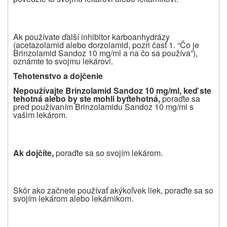
Ak používate ďalší inhibitor karboanhydrázy
(acetazolamid alebo dorzolamid, pozri časť 1. “Čo je
Brinzolamid Sandoz 10 mg/ml a na čo sa používa”),
oznámte to svojmu lekárovi.
Tehotenstvo a doj
č
enie
Nepou
ž
í
vajte Brinzolamid Sandoz 10 mg/ml, ke
ď
ste
tehotná alebo by ste mohli by
ť
tehotná,
poraďte sa
pred používaním Brinzolamidu Sandoz 10 mg/ml s
vašim lekárom.
Ak doj
č
í
te,
poraďte sa so svojím lekárom.
Skôr ako začnete používať akýkoľvek liek, poraďte sa so
svojím lekárom alebo lekárnikom.