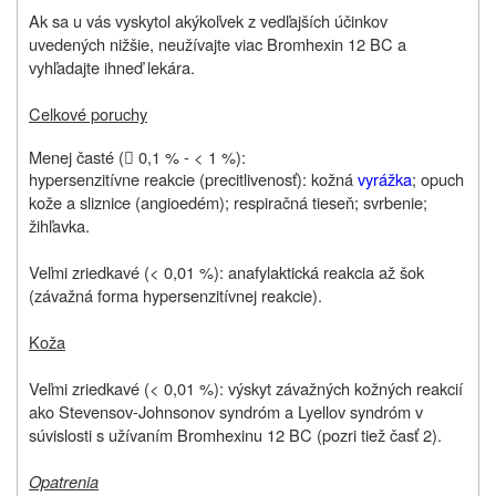
Ak sa u vás vyskytol akýkoľvek z vedľajších účinkov
uvedených nižšie, neužívajte viac Bromhexin 12 BC a
vyhľadajte ihneď lekára.
Celkové poruchy
Menej časté (
0,1 % ‑ < 1 %):

hypersenzitívne reakcie (precitlivenosť): kožná
vyrážka
; opuch
kože a sliznice (angioedém); respiračná tieseň; svrbenie;
žihľavka.
Veľmi zriedkavé (< 0,01 %): anafylaktická reakcia až šok
(závažná forma hypersenzitívnej reakcie).
Koža
Veľmi zriedkavé (< 0,01 %): výskyt závažných kožných reakcií
ako Stevensov-Johnsonov syndróm a Lyellov syndróm v
súvislosti s užívaním Bromhexinu 12 BC (pozri tiež časť 2).
Opatrenia