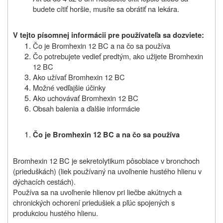
budete cítiť horšie, musíte sa obrátiť na lekára.
V tejto písomnej informácii pre používateľa sa dozviete:
Čo je Bromhexin 12 BC a na čo sa používa
Čo potrebujete vedieť predtým, ako užijete Bromhexin
12 BC
Ako užívať Bromhexin 12 BC
Možné vedľajšie účinky
Ako uchovávať Bromhexin 12 BC
Obsah balenia a ďalšie informácie
Čo je Bromhexin 12 BC a na čo sa používa
Bromhexin 12 BC je sekretolytikum pôsobiace v bronchoch
(prieduškách) (liek používaný na uvoľnenie hustého hlienu v
dýchacích cestách).
Používa sa na uvoľnenie hlienov pri liečbe akútnych a
chronických ochorení priedušiek a pľúc spojených s
produkciou hustého hlienu.