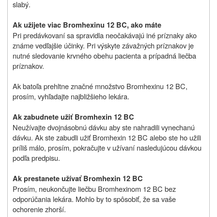
slabý.
Ak užijete viac Bromhexinu 12 BC, ako máte
Pri predávkovaní sa spravidla neočakávajú iné príznaky ako
známe vedľajšie účinky. Pri výskyte závažných príznakov je
nutné sledovanie krvného obehu pacienta a prípadná liečba
príznakov.
Ak batoľa prehltne značné množstvo Bromhexinu 12 BC,
prosím, vyhľadajte najbližšieho lekára.
Ak zabudnete užiť Bromhexin 12 BC
Neužívajte dvojnásobnú dávku aby ste nahradili vynechanú
dávku. Ak ste zabudli užiť Bromhexin 12 BC alebo ste ho užili
príliš málo, prosím, pokračujte v užívaní nasledujúcou dávkou
podľa predpisu.
Ak prestanete užívať Bromhexin 12 BC
Prosím, neukončujte liečbu Bromhexinom 12 BC bez
odporúčania lekára. Mohlo by to spôsobiť, že sa vaše
ochorenie zhorší.