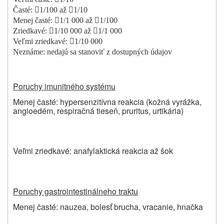
Časté:

1/100 až

1/10
Menej časté:

1/1 000 až

1/100
Zriedkavé:

1/10 000 až

1/1 000
Veľmi zriedkavé:

1/10 000
Neznáme:
nedajú sa stanoviť z dostupných údajov
Poruchy imunitného systému
Menej časté: hypersenzitívna reakcia (kožná vyrážka,
angioedém, respiračná tieseň, pruritus, urtikária)
Veľmi zriedkavé: anafylaktická reakcia až šok
Poruchy gastrointestinálneho traktu
Menej časté: nauzea, bolesť brucha, vracanie, hnačka