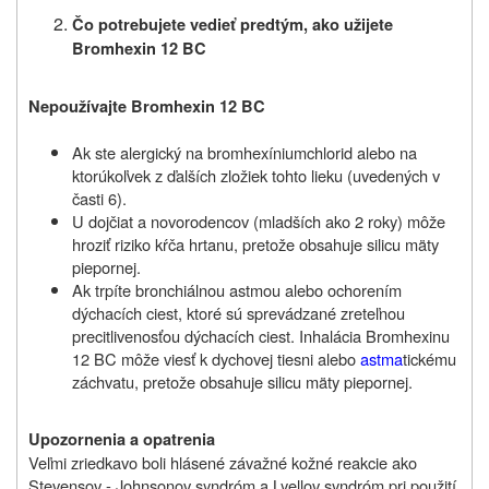
Čo potrebujete vedieť predtým, ako užijete
Bromhexin 12 BC
Nepoužívajte Bromhexin 12 BC
Ak ste alergický na bromhexíniumchlorid alebo na
ktorúkoľvek z ďalších zložiek tohto lieku (uvedených v
časti 6).
U dojčiat a novorodencov (mladších ako 2 roky) môže
hroziť riziko kŕča hrtanu, pretože obsahuje silicu mäty
piepornej.
Ak trpíte bronchiálnou astmou alebo ochorením
dýchacích ciest, ktoré sú sprevádzané zreteľnou
precitlivenosťou dýchacích ciest. Inhalácia Bromhexinu
12 BC môže viesť k dychovej tiesni alebo
astma
tickému
záchvatu, pretože obsahuje silicu mäty piepornej.
Upozornenia a opatrenia
Veľmi zriedkavo boli hlásené závažné kožné reakcie ako
Stevensov - Johnsonov syndróm a Lyellov syndróm pri použití