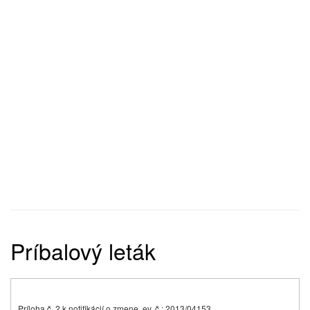
Príbalový leták
Príloha č. 2 k notifikácií o zmene, ev. č.: 2013/04153