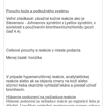
Poruchy kože a podkožného systému
Veľmi zriedkavé: závažné kožné reakcie ako je
Stevensov - Johnsonov syndróm a Lyellov syndróm, v
súvislosti s používaním bromhexíniumchloridu (pozri
časť 4.4).
Celkové poruchy a reakcie v mieste podania
Menej časté: horúčka
V prípade hypersenzitívnej reakcie, anafylaktickej
reakcie alebo ak sa objavia zmeny na koži alebo
sliznici treba okamžite vyhľadať lekára a prestať užívať
bromhexín.
Hlásenie podozrení na nežiaduce reakcie
Hlásenie podozrení na nežiaduce reakcie po registrácii lieku je
dôležité. Umožňuje priebežné monitorovanie pomeru prínosu