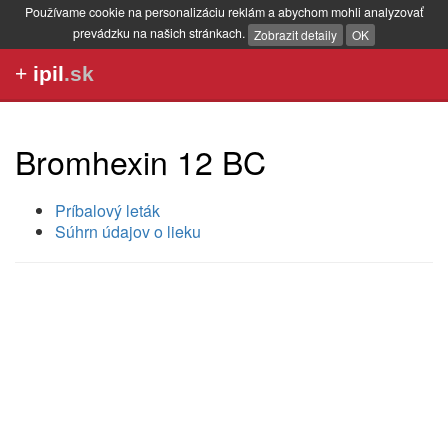
Používame cookie na personalizáciu reklám a abychom mohli analyzovať
prevádzku na našich stránkach.
Zobrazit detaily
OK
+
ipil
.sk
Bromhexin 12 BC
Príbalový leták
Súhrn údajov o lieku