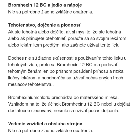
Bromhexin 12 BC a jedlo a nápoje
Nie sú potrebné žiadne zvláštne opatrenia.
Tehotenstvo, dojčenie a plodnosť
Ak ste tehotná alebo dojčíte, ak si myslíte, že ste tehotná
alebo ak plánujete otehotnieť, poraďte sa so svojím lekárom
alebo lekárnikom predtým, ako začnete užívať tento liek.
Dodnes nie sú žiadne skúsenosti s používaním tohto lieku u
tehotných žien, preto sa Bromhexin 12 BC má podávať
tehotným ženám len po prísnom posúdení prínosu a rizika
liečby lekárom a neodporúča sa užívať počas prvých troch
mesiacov tehotenstva..
Bromhexíniumchlorid prechádza do materského mlieka.
Vzhľadom na to, že účinok Bromhexinu 12 BC nebol u dojčiat
dostatočne sledovaný, nesmie sa užívať počas dojčenia.
Vedenie vozidiel a obsluha strojov
Nie sú potrebné žiadne zvláštne opatrenia.