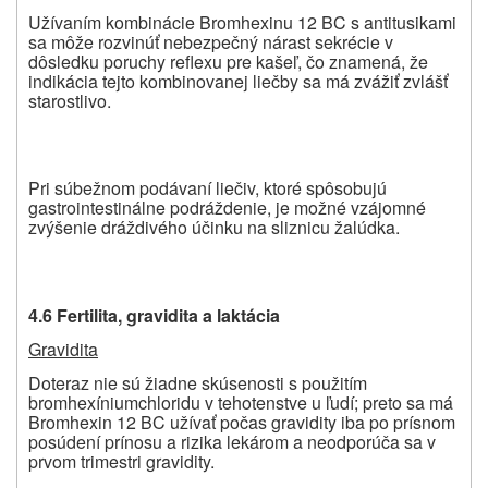
Užívaním kombinácie Bromhexinu 12 BC s antitusikami
sa môže rozvinúť nebezpečný nárast sekrécie v
dôsledku poruchy reflexu pre kašeľ, čo znamená, že
indikácia tejto kombinovanej liečby sa má zvážiť zvlášť
starostlivo.
Pri súbežnom podávaní liečiv, ktoré spôsobujú
gastrointestinálne podráždenie, je možné vzájomné
zvýšenie dráždivého účinku na sliznicu žalúdka.
4.6 Fertilita, gravidita a laktácia
Gravidita
Doteraz nie sú žiadne skúsenosti s použitím
bromhexíniumchloridu v tehotenstve u ľudí; preto sa má
Bromhexin 12 BC užívať počas gravidity iba po prísnom
posúdení prínosu a rizika lekárom a neodporúča sa v
prvom trimestri gravidity.