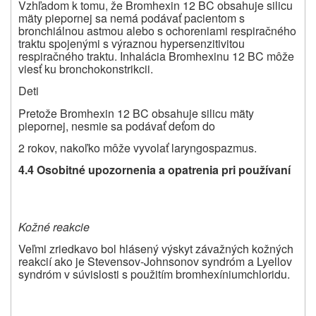
Vzhľadom k tomu, že Bromhexin 12 BC obsahuje silicu
mäty piepornej sa nemá podávať pacientom s
bronchiálnou astmou alebo s ochoreniami respiračného
traktu spojenými s výraznou hypersenzitivitou
respiračného traktu. Inhalácia Bromhexinu 12 BC môže
viesť ku bronchokonstrikcii.
Deti
Pretože Bromhexin 12 BC obsahuje silicu mäty
piepornej, nesmie sa podávať deťom do
2 rokov, nakoľko môže vyvolať laryngospazmus.
4.4 Osobitné upozornenia a opatrenia pri používaní
Kožné reakcie
Veľmi zriedkavo bol hlásený výskyt závažných kožných
reakcií ako je Stevensov-Johnsonov syndróm a Lyellov
syndróm v súvislosti s použitím bromhexíniumchloridu.