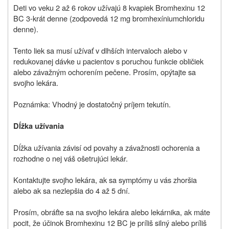
Deti vo veku 2 až 6 rokov užívajú 8 kvapiek Bromhexinu 12
BC 3-krát denne (zodpovedá 12 mg bromhexíniumchloridu
denne).
Tento liek sa musí užívať v dlhších intervaloch alebo v
redukovanej dávke u pacientov s poruchou funkcie obličiek
alebo závažným ochorením pečene. Prosím, opýtajte sa
svojho lekára.
Poznámka: Vhodný je dostatočný príjem tekutín.
Dĺžka užívania
Dĺžka užívania závisí od povahy a závažnosti ochorenia a
rozhodne o nej váš ošetrujúci lekár.
Kontaktujte svojho lekára, ak sa symptómy u vás zhoršia
alebo ak sa nezlepšia do 4 až 5 dní.
Prosím, obráťte sa na svojho lekára alebo lekárnika, ak máte
pocit, že účinok Bromhexinu 12 BC je príliš silný alebo príliš