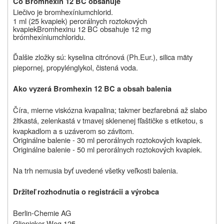
Čo Bromhexin 12 BC obsahuje
Liečivo je bromhexíniumchlorid.
1 ml (25 kvapiek) perorálnych roztokových
kvapiek
Bromhexinu 12 BC obsahuje 12 mg
brómhexíniumchloridu.
Ďalšie zložky sú: kyselina citrónová (Ph.Eur.), silica mäty
piepornej, propylénglykol, čistená voda.
Ako vyzerá Bromhexin 12 BC a obsah balenia
Číra, mierne viskózna kvapalina; takmer bezfarebná až slabo
žltkastá, zelenkastá v tmavej sklenenej fľaštičke s etiketou, s
kvapkadlom a s uzáverom so závitom.
Originálne balenie - 30 ml perorálnych roztokových kvapiek
.
Originálne balenie - 50 ml perorálnych roztokových kvapiek.
Na trh nemusia byť uvedené všetky veľkosti balenia.
Držiteľ rozhodnutia o registrácii a výrobca
Berlin-Chemie AG
Glienicker Weg 125