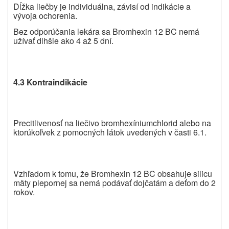
Dĺžka liečby je individuálna, závisí od indikácie a
vývoja ochorenia.
Bez odporúčania lekára sa Bromhexin 12 BC nemá
užívať dlhšie ako 4 až 5 dní.
4.3 Kontraindikácie
Precitlivenosť na liečivo bromhexíniumchlorid alebo na
ktorúkoľvek z pomocných látok uvedených v časti 6.1.
Vzhľadom k tomu, že Bromhexin 12 BC obsahuje silicu
mäty piepornej sa nemá podávať dojčatám a deťom do 2
rokov.