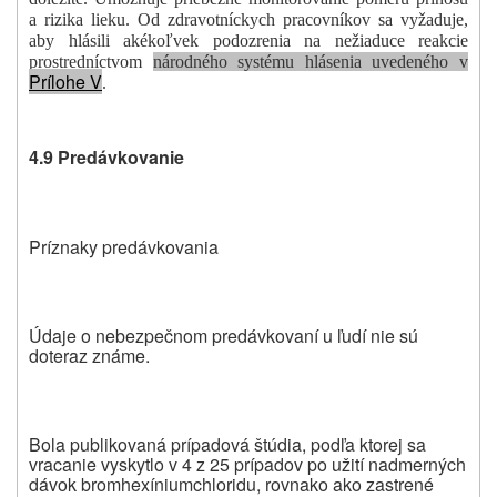
a rizika lieku. Od zdravotníckych pracovníkov sa vyžaduje,
aby hlásili akékoľvek podozrenia na nežiaduce reakcie
prostredníctvom
národného systému hlásenia uvedeného v
Prílohe V
.
4.9 Predávkovanie
Príznaky predávkovania
Údaje o nebezpečnom predávkovaní u ľudí nie sú
doteraz známe.
Bola publikovaná prípadová štúdia, podľa ktorej sa
vracanie vyskytlo v 4 z 25 prípadov po užití nadmerných
dávok bromhexíniumchloridu, rovnako ako zastrené