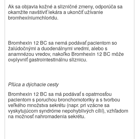
Ak sa objavia kožné a slizničné zmeny, odporúča sa
okamžite navštíviť lekára a ukončiť užívanie
bromhexíniumchloridu.
Bromhexin 12 BC sa nemá podávať pacientom so
žalúdočnými a duodenálnymi vredmi, alebo s
anamnézou vredov, nakoľko Bromhexin 12 BC môže
ovplyvniť gastrointestinálnu sliznicu.
Pľúca a dýchacie cesty
Bromhexin 12 BC sa má podávať s opatrnosťou
pacientom s poruchou bronchomotoriky a s tvorbou
veľkého množstva sekrétu (napr. pri vzácne sa
vyskytujúcom syndróme nepohyblivých cílií), vzhľadom
na možnosť nahromadenia sekrétu.