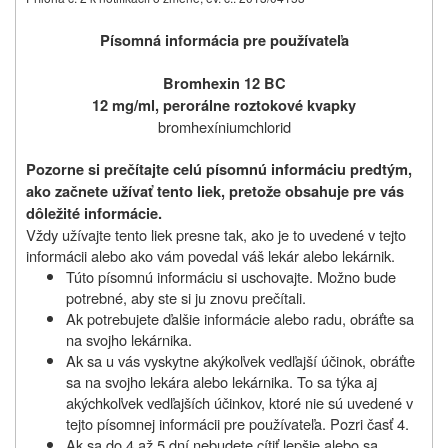
Písomná informácia pre používateľa
Bromhexin 12 BC
12 mg/ml, perorálne roztokové kvapky
bromhexíniumchlorid
Pozorne si prečítajte celú písomnú informáciu predtým,
ako začnete užívať tento liek, pretože obsahuje pre vás
dôležité informácie.
Vždy užívajte tento liek presne tak, ako je to uvedené v tejto
informácii alebo ako vám povedal váš lekár alebo lekárnik.
Túto písomnú informáciu si uschovajte. Možno bude
potrebné, aby ste si ju znovu prečítali.
Ak potrebujete ďalšie informácie alebo radu, obráťte sa
na svojho lekárnika.
Ak sa u vás vyskytne akýkoľvek vedľajší účinok, obráťte
sa na svojho lekára alebo lekárnika. To sa týka aj
akýchkoľvek vedľajších účinkov, ktoré nie sú uvedené v
tejto písomnej informácii pre používateľa. Pozri časť 4.
Ak sa do 4 až 5 dní nebudete cítiť lepšie alebo sa