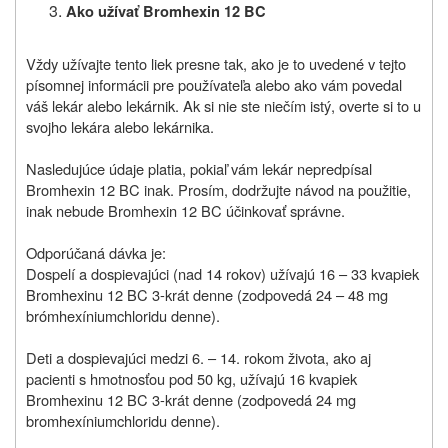
Ako užívať Bromhexin 12 BC
Vždy užívajte tento liek presne tak, ako je to uvedené v tejto
písomnej informácii pre používateľa alebo ako vám povedal
váš lekár alebo lekárnik. Ak si nie ste niečím istý, overte si to u
svojho lekára alebo lekárnika.
Nasledujúce údaje platia, pokiaľ vám lekár nepredpísal
Bromhexin 12 BC inak. Prosím, dodržujte návod na použitie,
inak nebude Bromhexin 12 BC účinkovať správne.
Odporúčaná dávka je:
Dospelí a dospievajúci (nad 14 rokov) užívajú 16 – 33 kvapiek
Bromhexinu 12 BC 3-krát denne (zodpovedá 24 – 48 mg
brómhexíniumchloridu denne).
Deti a dospievajúci medzi 6. – 14. rokom života, ako aj
pacienti s hmotnosťou pod 50 kg, užívajú 16 kvapiek
Bromhexinu 12 BC 3-krát denne (zodpovedá 24 mg
bromhexíniumchloridu denne).