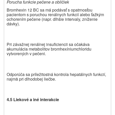
Porucha funkcie pečene a obličiek
Bromhexin 12 BC sa má podávať s opatrnosťou
pacientom s poruchou renálnych funkcií alebo ťažkým
ochorením pečene (napr. dlhšie intervaly, zníženie
dávky).
Pri závažnej renálnej insuficiencii sa očakáva
akumulácia metabolitov bromhexíniumchloridu
vytvorených v pečeni.
Odporúča sa príležitostná kontrola hepatálnych funkcií,
najmä pri dlhodobej liečbe.
4.5 Liekové a iné interakcie