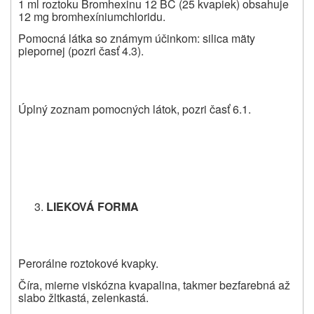
1 ml roztoku Bromhexinu 12 BC (25 kvapiek) obsahuje
12 mg bromhexíniumchloridu.
Pomocná látka so známym účinkom: silica mäty
piepornej (pozri časť 4.3).
Úplný zoznam pomocných látok, pozri časť 6.1.
LIEKOVÁ FORMA
Perorálne roztokové kvapky.
Číra, mierne viskózna kvapalina, takmer bezfarebná až
slabo žltkastá, zelenkastá.