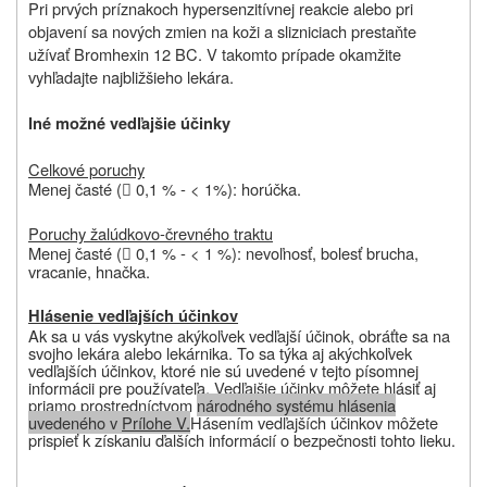
Pri prvých príznakoch hypersenzitívnej reakcie alebo pri
objavení sa nových zmien na koži a slizniciach prestaňte
užívať Bromhexin 12 BC. V takomto prípade okamžite
vyhľadajte najbližšieho lekára.
Iné možné vedľajšie účinky
Celkové poruchy
Menej časté (
0,1 % ‑ < 1%): horúčka.

Poruchy žalúdkovo-črevného traktu
Menej časté (
0,1 % ‑ < 1 %): nevoľnosť, bolesť brucha,

vracanie, hnačka.
Hlásenie vedľajších účinkov
Ak sa u vás vyskytne akýkoľvek vedľajší účinok, obráťte sa na
svojho lekára alebo lekárnika. To sa týka aj akýchkoľvek
vedľajších účinkov, ktoré nie sú uvedené v tejto písomnej
informácii pre používateľa. Vedľajšie účinky môžete hlásiť aj
priamo prostredníctvom
národného systému hlásenia
uvedeného v
Prílohe V.
Hásením vedľajších účinkov môžete
prispieť k získaniu ďalších informácií o bezpečnosti tohto lieku.