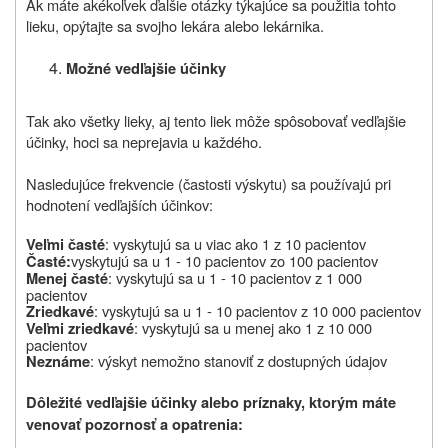
Ak máte akékoľvek ďalšie otázky týkajúce sa použitia tohto
lieku, opýtajte sa svojho lekára alebo lekárnika.
Možné vedľajšie účinky
Tak ako všetky lieky, aj tento liek môže spôsobovať vedľajšie
účinky, hoci sa neprejavia u každého.
Nasledujúce frekvencie (častosti výskytu) sa používajú pri
hodnotení vedľajších účinkov:
: vyskytujú sa u viac ako 1 z 10 pacientov
Veľmi časté
vyskytujú sa u 1 - 10 pacientov zo 100 pacientov
Časté:
: vyskytujú sa u 1 - 10 pacientov z 1 000
Menej časté
pacientov
: vyskytujú sa u 1 - 10 pacientov z 10 000 pacientov
Zriedkavé
: vyskytujú sa u menej ako 1 z 10 000
Veľmi zriedkavé
pacientov
: výskyt nemožno stanoviť z dostupných údajov
Neznáme
Dôležité vedľajšie účinky alebo príznaky, ktorým máte
venovať pozornosť a opatrenia: