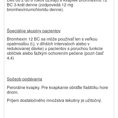
BC 3-krát denne (zodpovedá 12 mg
bromhexíniumchloridu denne).
Špeciálne skupiny pacientov
Bromhexin 12 BC sa môže používať len s veľkou
opatrnosťou (t.j. v dlhších intervaloch alebo v
redukovanej dávke) u pacientov s poruchou funkcie
obličiek alebo ťažkým ochorením pečene (pozri časť
4.4)
Spôsob podávania
Perorálne kvapky. Pre kvapkanie obráťte flaštičku hore
dnom.
Príjem dostatočného množstva tekutiny je užitočný.