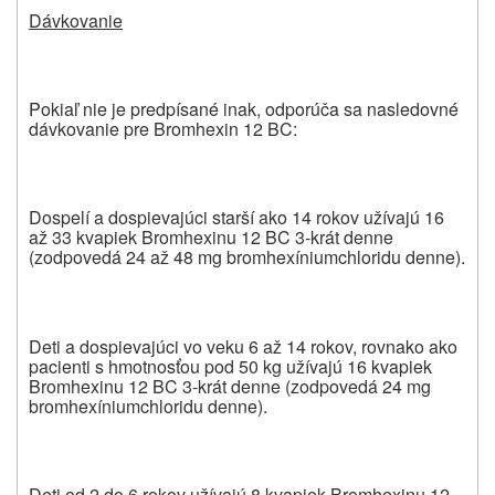
Dávkovanie
Pokiaľ nie je predpísané inak, odporúča sa nasledovné
dávkovanie pre Bromhexin 12 BC:
Dospelí a dospievajúci starší ako 14 rokov užívajú 16
až 33 kvapiek Bromhexinu 12 BC 3-krát denne
(zodpovedá 24 až 48 mg bromhexíniumchloridu denne).
Deti a dospievajúci vo veku 6 až 14 rokov, rovnako ako
pacienti s hmotnosťou pod 50 kg užívajú 16 kvapiek
Bromhexinu 12 BC 3-krát denne (zodpovedá 24 mg
bromhexíniumchloridu denne).
Deti od 2 do 6 rokov užívajú 8 kvapiek Bromhexinu 12