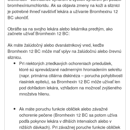
bromhexíniumchloridu. Ak sa objavia zmeny na koži a sliznici
je potrebné ihneď navštíviť lekára a užívanie Bromhexinu 12
BC ukončiť.
Obráťte sa na svojho lekára alebo lekárnika predtým, ako
začnete užívať Bromhexin 12 BC:
Ak máte žalúdočný alebo dvanástnikový vred, keďže
Bromhexin 12 BC môže mať vplyv na žalúdočnú alebo črevnú
sliznicu.
Pri niektorých zriedkavých ochoreniach priedušiek,
ktoré sú sprevádzané nadmerným hromadením sekrétu
(napr. primárna ciliárna diskinéza – porucha pohyblivosti
riasiniek epitelu), sa Bromhexin 12 BC môže užívať len
pod dohľadom lekára, vzhľadom na možnosť zvýšeného
množstva hlienu.
Ak máte poruchu funkcie obličiek alebo závažné
ochorenie pečene (Bromhexin 12 BC sa potom užíva
podľa pokynov lekára v dlhších intervaloch alebo v
nižších dávkach). Pri závažnej poruche funkcie obličiek