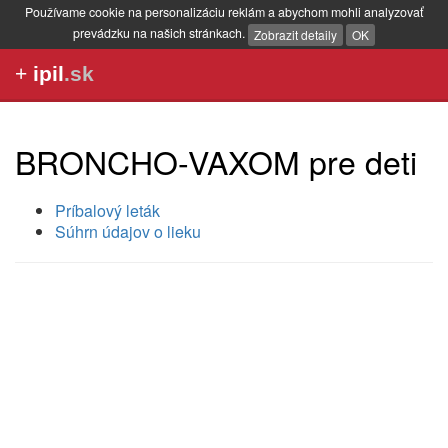
Používame cookie na personalizáciu reklám a abychom mohli analyzovať
prevádzku na našich stránkach.
Zobrazit detaily
OK
+
ipil
.sk
BRONCHO-VAXOM pre deti
Príbalový leták
Súhrn údajov o lieku