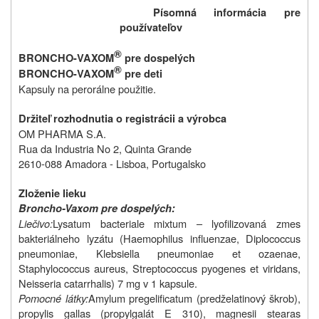
Písomná informácia pre
používateľov
®
BRONCHO-VAXOM
pre dospelých
®
BRONCHO-VAXOM
pre deti
Kapsuly na perorálne použitie.
Držiteľ rozhodnutia o registrácii a výrobca
OM
PHARMA S.A.
Rua da Industria No 2, Quinta Grande
2610-088 Amadora - Lisboa, Portugalsko
Zloženie lieku
Broncho-Vaxom pre dospelých:
Liečivo:
Lysatum bacteriale mixtum – lyofilizovaná zmes
bakteriálneho lyzátu (Haemophilus influenzae, Diplococcus
pneumoniae, Klebsiella pneumoniae et ozaenae,
Staphylococcus aureus, Streptococcus pyogenes et viridans,
Neisseria catarrhalis) 7 mg v 1 kapsule.
Pomocné látky:
Amylum pregelificatum (predželatinový škrob),
propylis gallas (propylgalát E 310), magnesii stearas