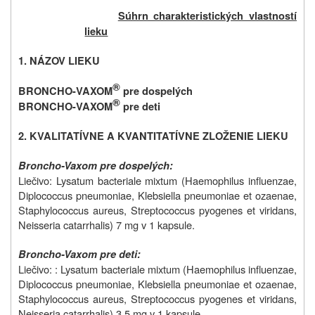
Súhrn charakteristických vlastností
lieku
1. NÁZOV LIEKU
®
BRONCHO-VAXOM
pre dospelých
®
BRONCHO-VAXOM
pre deti
2. KVALITATÍVNE A KVANTITATÍVNE ZLOŽENIE LIEKU
Broncho-Vaxom pre dospelých:
Liečivo: Lysatum bacteriale mixtum (Haemophilus influenzae,
Diplococcus pneumoniae, Klebsiella pneumoniae et ozaenae,
Staphylococcus aureus, Streptococcus pyogenes et viridans,
Neisseria catarrhalis) 7 mg v 1 kapsule.
Broncho-Vaxom pre deti:
Liečivo: : Lysatum bacteriale mixtum (Haemophilus influenzae,
Diplococcus pneumoniae, Klebsiella pneumoniae et ozaenae,
Staphylococcus aureus, Streptococcus pyogenes et viridans,
Neisseria catarrhalis) 3,5 mg v 1 kapsule.