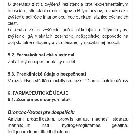
U zvierat
sa zistila zvýšená rezistencia proti experimentálnym
infekciám, stimulácia makrofágov a B-lymfocytov, rovnako ako
zvýšenie sekrécie imunoglobulínov bunkami sliznice dýchacích
ciest.
U ľudí
sa zistilo zvýšenie počtu cirkulujúcich T-lymfocytov,
zvýšenie IgA v slinách, zosilnenie nešpecifickej odpovede na
polyklonálne mitogény a v zmiešanej lymfocytárnej reakcii.
5.2. Farmakokinetické vlastnosti
Zatiaľ chýba experimentálny model.
5.3. Predklinické údaje o bezpečnosti
V rozsiahlych štúdiách toxicity sa nezistili žiadne toxické účinky.
6. FARMACEUTICKÉ ÚDAJE
6.1. Zoznam pomocných látok
Broncho-Vaxom pre dospelých:
Amylum pregelificatum, propylis gallas, magnesii stearas,
mannitolum, natrii hydrogenoglutamas, gelatina,
indigocarminum, titanii dioxidum.