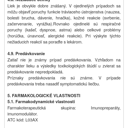
Liek je obvykle dobre znášaný. V ojedinelých prípadoch sa
môžu objaviť poruchy funkcie tráviaceho ústrojenstva (nauzea,
bolesti brucha, dávenie, hnačka), kožné reakcie (svrbenie,
začervenanie, vyrážka).Rovnako ojedinelé sú respiračné
poruchy (kašeľ, dyspnoe, astma) alebo celkové problémy
(horúčka, únavnosť, alergické reakcie). Pri výskyte týchto
nežiaducich reakcií sa poraďte s lekárom.
4.9. Predávkovanie
Zatiaľ nie je známy prípad predávkovania. Vzhľadom na
charakter lieku a výsledky toxikologických štúdií u zvierat sa
predávkovanie nepredpokladá.
Príznaky predávkovania nie sú známe. V prípade
predávkovania treba nasadiť symptomatickú liečbu.
5. FARMAKOLOGICKÉ VLASTNOSTI
5.1. Farmakodynamické vlastnosti
Farmakoterapeutická skupina: Imunopreparáty,
imunomodulátor.
ATC kód: L03AX