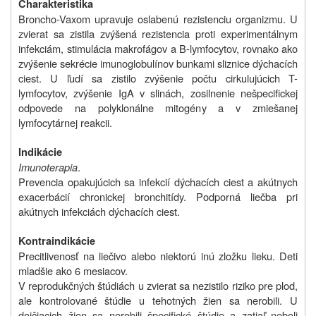
Charakteristika
Broncho-Vaxom upravuje oslabenú rezistenciu organizmu. U
zvierat sa zistila zvýšená rezistencia proti experimentálnym
infekciám, stimulácia makrofágov a B-lymfocytov, rovnako ako
zvýšenie sekrécie imunoglobulínov bunkami sliznice dýchacích
ciest. U ľudí sa zistilo zvýšenie počtu cirkulujúcich T-
lymfocytov, zvýšenie IgA v slinách, zosilnenie nešpecifickej
odpovede na polyklonálne mitogény a v zmiešanej
lymfocytárnej reakcii.
Indikácie
Imunoterapia
.
Prevencia opakujúcich sa infekcií dýchacích ciest a akútnych
exacerbácií chronickej bronchitídy. Podporná liečba pri
akútnych infekciách dýchacích ciest.
Kontraindikácie
Precitlivenosť na liečivo alebo niektorú inú zložku lieku. Deti
mladšie ako 6 mesiacov.
V reprodukčných štúdiách u zvierat sa nezistilo riziko pre plod,
ale kontrolované štúdie u tehotných žien sa nerobili. U
dojčiacich žien sa nerobili špecifické štúdie a zatiaľ neboli