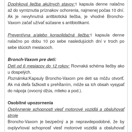
Doplnková liečba akútnych stavov:
1 kapsula denne nalačno
až do vymiznutia príznakov ochorenia, najmenej počas 10 dní.
Ak je nevyhnutná antibiotická liečba, je vhodné Broncho-
Vaxom začať užívať súčasne s antibiotikami.
Preventívna a/alebo konsolidačná liečba:
1 kapsula denne
nalačno po dobu 10 po sebe nasledujúcich dní v troch po
sebe idúcich mesiacoch.
Bronch-Vaxom pre deti:
Deti od 6 mesiacov do 12 rokov:
Rovnaká schéma liečby ako
u dospelých.
Poznámka:
Kapsuly Broncho-Vaxom pre deti sa môžu otvoriť.
Ak má dieťa ťažkosti s prehĺtaním, môže sa ich obsah vysypať
do nápoja (ovocný džús, mlieko a pod.).
Osobitné upozornenia
Ovplyvnenie schopnosti viesť motorové vozidlá a obsluhovať
stroje
Broncho-Vaxom je bezpečný a je nepravdepodobné, že by
ovplyvňoval schopnosť viesť motorové vozidlá a obsluhovať