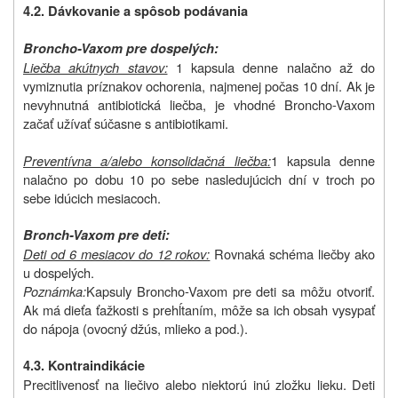
4.2. Dávkovanie a spôsob podávania
Broncho-Vaxom pre dospelých:
Liečba akútnych stavov:
1 kapsula denne nalačno až do
vymiznutia príznakov ochorenia, najmenej počas 10 dní. Ak je
nevyhnutná antibiotická liečba, je vhodné Broncho-Vaxom
začať užívať súčasne s antibiotikami.
Preventívna a/alebo konsolidačná liečba:
1 kapsula denne
nalačno po dobu 10 po sebe nasledujúcich dní v troch po
sebe idúcich mesiacoch.
Bronch-Vaxom pre deti:
Deti od 6 mesiacov do 12 rokov:
Rovnaká schéma liečby ako
u dospelých.
Poznámka:
Kapsuly Broncho-Vaxom pre deti sa môžu otvoriť.
Ak má dieťa ťažkosti s prehĺtaním, môže sa ich obsah vysypať
do nápoja (ovocný džús, mlieko a pod.).
4.3. Kontraindikácie
Precitlivenosť na liečivo alebo niektorú inú zložku lieku. Deti