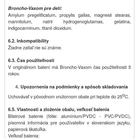
Broncho-Vaxom pre deti:
Amylum pregelificatum, propylis gallas, magnesii stearas,
mannitolum, natrii hydrogenoglutamas, gelatina,
indigocarminum, titanii dioxidum.
6.2. Inkompatibility
Žiadne zatiaľ nie sú známe.
6.3. Čas použiteľnosti
V originálnom balení má Broncho-Vaxom čas použiteľnosti 5
rokov.
Upozornenia na podmienky a spôsob skladovania
o
Uchovávať v pôvodnom vnútornom obale pri teplote do 25
C.
6.5. Vlastnosti a zloženie obalu, veľkosť balenia
Blistrové balenie (fólie: alumínium/PVDC - PVC/PVDC),
písomná informácia pre používateľov v slovenskom jazyku,
papierová škatuľka.
Veľkosť balenia: