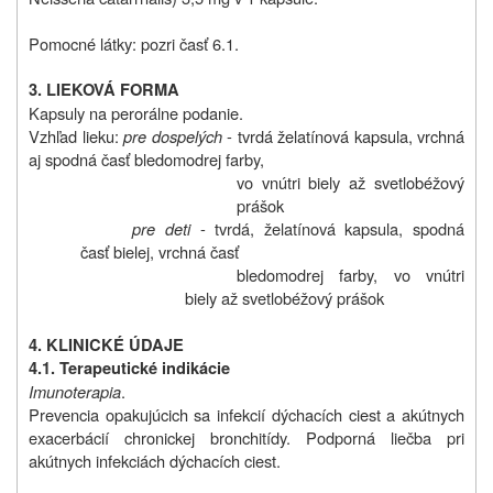
Pomocné látky: pozri časť 6.1.
3. LIEKOVÁ FORMA
Kapsuly na perorálne podanie.
Vzhľad lieku:
pre dospelých
- tvrdá želatínová kapsula, vrchná
aj spodná časť bledomodrej farby,
vo vnútri biely až svetlobéžový
prášok
pre deti
- tvrdá, želatínová kapsula, spodná
časť bielej, vrchná časť
bledomodrej farby, vo vnútri
biely až svetlobéžový prášok
4. KLINICKÉ ÚDAJE
4.1. Terapeutické indikácie
Imunoterapia
.
Prevencia opakujúcich sa infekcií dýchacích ciest a akútnych
exacerbácií chronickej bronchitídy. Podporná liečba pri
akútnych infekciách dýchacích ciest.