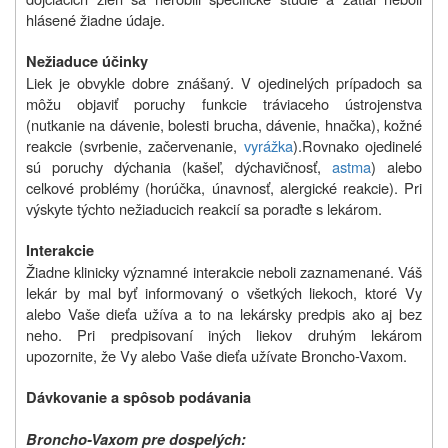
hlásené žiadne údaje.
Nežiaduce účinky
Liek je obvykle dobre znášaný. V ojedinelých prípadoch sa
môžu objaviť poruchy funkcie tráviaceho ústrojenstva
(nutkanie na dávenie, bolesti brucha, dávenie, hnačka), kožné
reakcie (svrbenie, začervenanie,
vyrážka
).Rovnako ojedinelé
sú poruchy dýchania (kašeľ, dýchavičnosť,
astma
) alebo
celkové problémy (horúčka, únavnosť, alergické reakcie). Pri
výskyte týchto nežiaducich reakcií sa poraďte s lekárom.
Interakcie
Žiadne klinicky významné interakcie neboli zaznamenané. Váš
lekár by mal byť informovaný o všetkých liekoch, ktoré Vy
alebo Vaše dieťa užíva a to na lekársky predpis ako aj bez
neho. Pri predpisovaní iných liekov druhým lekárom
upozornite, že Vy alebo Vaše dieťa užívate Broncho-Vaxom.
Dávkovanie a spôsob podávania
Broncho-Vaxom pre dospelých: