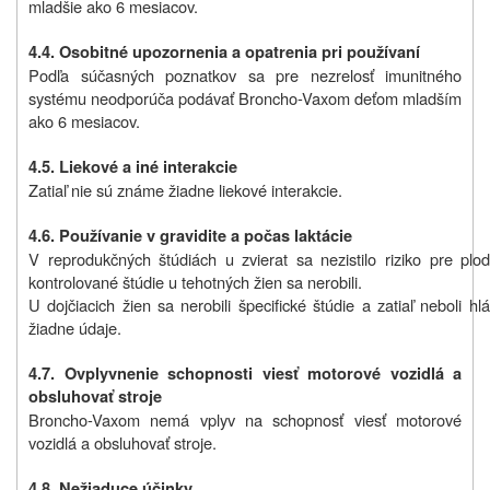
mladšie ako 6 mesiacov.
4.4. Osobitné upozornenia a opatrenia pri používaní
Podľa súčasných poznatkov sa pre nezrelosť imunitného
systému neodporúča podávať Broncho-Vaxom deťom mladším
ako 6 mesiacov.
4.5. Liekové a iné interakcie
Zatiaľ nie sú známe žiadne liekové interakcie.
4.6. Používanie v gravidite a počas laktácie
V reprodukčných štúdiách u zvierat sa nezistilo riziko pre plod
kontrolované štúdie u tehotných žien sa nerobili.
U dojčiacich žien sa nerobili špecifické štúdie a zatiaľ neboli hl
žiadne údaje.
4.7. Ovplyvnenie schopnosti viesť motorové vozidlá a
obsluhovať stroje
Broncho-Vaxom nemá vplyv na schopnosť viesť motorové
vozidlá a obsluhovať stroje.
4.8. Nežiaduce účinky