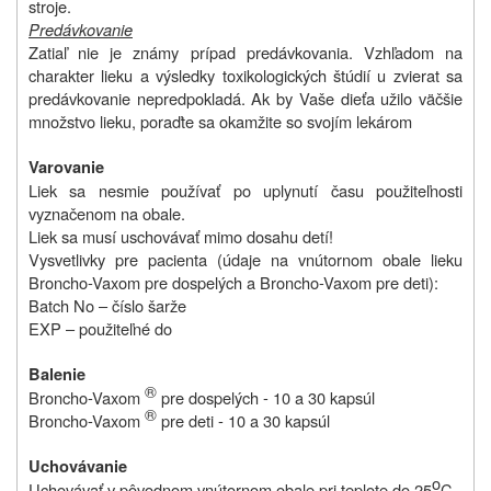
stroje.
Predávkovanie
Zatiaľ nie je známy prípad predávkovania. Vzhľadom na
charakter lieku a výsledky toxikologických štúdií u zvierat sa
predávkovanie nepredpokladá. Ak by Vaše dieťa užilo väčšie
množstvo lieku, poraďte sa okamžite so svojím lekárom
Varovanie
Liek sa nesmie používať po uplynutí času použiteľnosti
vyznačenom na obale.
Liek sa musí uschovávať mimo dosahu detí!
Vysvetlivky pre pacienta (údaje na vnútornom obale lieku
Broncho-Vaxom pre dospelých a Broncho-Vaxom pre deti):
Batch No – číslo šarže
EXP – použiteľné do
Balenie
®
Broncho-Vaxom
pre dospelých - 10 a 30 kapsúl
®
Broncho-Vaxom
pre deti - 10 a 30 kapsúl
Uchovávanie
o
Uchovávať v pôvodnom vnútornom obale pri teplote do 25
C.