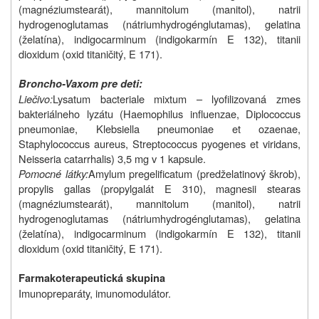
(magnéziumstearát), mannitolum (manitol), natrii
hydrogenoglutamas (nátriumhydrogénglutamas), gelatina
(želatína), indigocarminum (indigokarmín E 132), titanii
dioxidum (oxid titaničitý, E 171).
Broncho-Vaxom pre deti:
Liečivo:
Lysatum bacteriale mixtum – lyofilizovaná zmes
bakteriálneho lyzátu (Haemophilus influenzae, Diplococcus
pneumoniae, Klebsiella pneumoniae et ozaenae,
Staphylococcus aureus, Streptococcus pyogenes et viridans,
Neisseria catarrhalis) 3,5 mg v 1 kapsule.
Pomocné látky:
Amylum pregelificatum (predželatinový škrob),
propylis gallas (propylgalát E 310), magnesii stearas
(magnéziumstearát), mannitolum (manitol), natrii
hydrogenoglutamas (nátriumhydrogénglutamas), gelatina
(želatína), indigocarminum (indigokarmín E 132), titanii
dioxidum (oxid titaničitý, E 171).
Farmakoterapeutická skupina
Imunopreparáty, imunomodulátor.