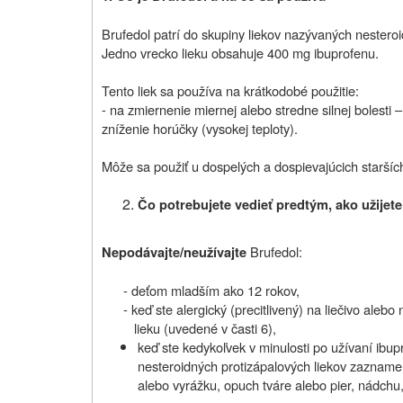
Brufedol patrí do skupiny liekov nazývaných nestero
Jedno vrecko lieku obsahuje 400 mg ibuprofenu.
Tento liek sa používa na krátkodobé použitie:
- na zmiernenie miernej alebo stredne silnej bolesti –
zníženie horúčky (vysokej teploty).
Môže sa použiť u dospelých a dospievajúcich staršíc
Čo potrebujete vedieť predtým, ako užijet
Brufedol:
Nepodávajte/neužívajte
- deťom mladším ako 12 rokov,
- keď ste alergický (precitlivený) na liečivo aleb
lieku (uvedené v časti 6),
keď ste kedykoľvek v minulosti po užívaní ibupr
nesteroidných protizápalových liekov zaznamen
alebo vyrážku, opuch tváre alebo pier, nádchu