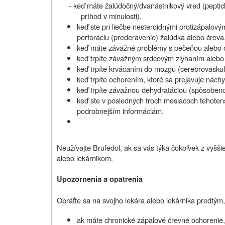
-
keď máte žalúdočný/dvanástnikový vred (peptick
príhod v minulosti),
keď ste pri liečbe nesteroidnými protizápalový
perforáciu (
prederavenie)
žalúdka alebo čreva
keď máte závažné problémy s pečeňou alebo o
keď trpíte závažným srdcovým zlyhaním alebo
keď trpíte krvácaním do mozgu (cerebrovasku
keď trpíte ochorením, ktoré sa prejavuje nách
keď trpíte závažnou dehydratáciou (spôsoben
keď ste v posledných troch mesiacoch tehotenst
podrobnejším informáciám.
Neužívajte Brufedol, ak sa vás týka čokoľvek z vyšši
alebo lekárnikom.
Upozornenia a opatrenia
Obráťte sa na svojho lekára alebo lekárnika predtým,
ak máte chronické zápalové črevné ochorenie, 