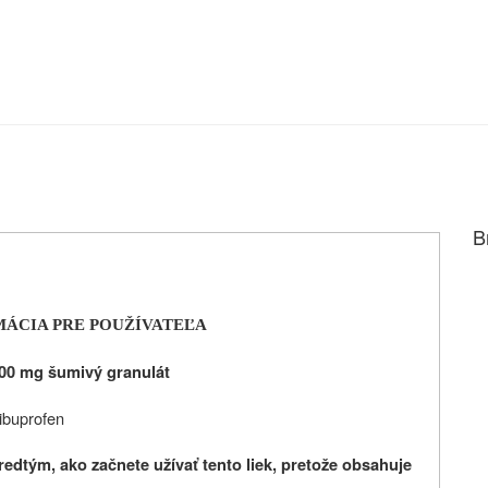
B
MÁCIA PRE POUŽÍVATEĽA
0 mg šumivý granulát
ibuprofen
redtým, ako začnete užívať tento liek, pretože obsahuje