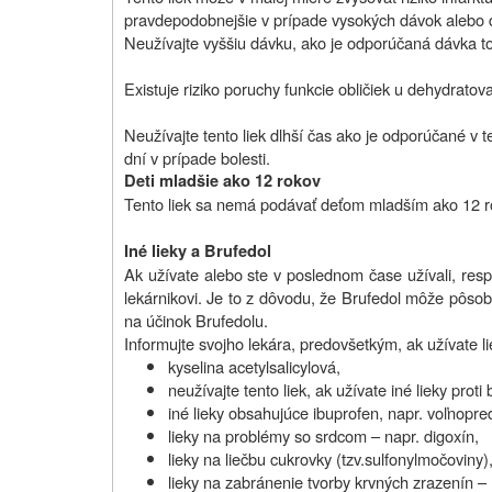
pravdepodobnejšie v prípade vysokých dávok alebo d
Neužívajte vyššiu dávku, ako je odporúčaná dávka to
Existuje riziko poruchy funkcie obličiek u dehydratov
Neužívajte tento liek dlhší čas ako je odporúčané v t
dní v prípade bolesti.
Deti mladšie ako 12 rokov
Tento liek sa nemá podávať deťom mladším ako 12 r
Iné lieky a Brufedol
Ak užívate alebo ste v poslednom čase užívali, resp
lekárnikovi. Je to z dôvodu, že Brufedol môže pôsob
na účinok Brufedolu.
Informujte svojho lekára, predovšetkým, ak užívate l
kyselina acetylsalicylová,
neužívajte tento liek, ak užívate iné lieky prot
iné lieky obsahujúce ibuprofen, napr. voľnopr
lieky na problémy so srdcom – napr. digoxín,
lieky na liečbu cukrovky (tzv.sulfonylmočoviny)
lieky na zabránenie tvorby krvných zrazenín – na