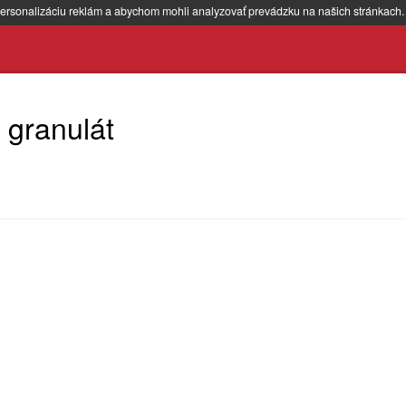
ersonalizáciu reklám a abychom mohli analyzovať prevádzku na našich stránkach
 granulát