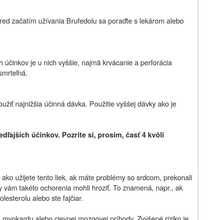
pred začatím užívania Brufedolu sa poraďte s lekárom alebo
ch účinkov je u nich vyššie, najmä krvácanie a perforácia
smrteľná.
oužiť najnižšia účinná dávka. Použitie vyššej dávky ako je
ľajších účinkov. Pozrite si, prosím, časť 4 kvôli
 ako užijete tento liek, ak máte problémy so srdcom, prekonali
 vám takéto ochorenia mohli hroziť. To znamená, napr., ak
esterolu alebo ste fajčiar.
tu myokardu alebo cievnej mozgovej príhody. Zvýšené riziko je