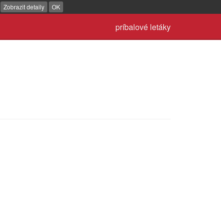
.
Zobrazit detaily
OK
príbalové letáky