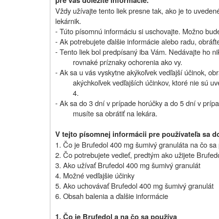
pre vás dôležité informácie.
Vždy užívajte tento liek presne tak, ako je to uveden
lekárnik.
- Túto písomnú informáciu si uschovajte. Možno bude 
- Ak potrebujete ďalšie informácie alebo radu, obráťt
-
Tento liek bol predpísaný iba Vám. Nedávajte ho n
rovnaké príznaky ochorenia ako vy.
- Ak sa u vás vyskytne akýkoľvek vedľajší účinok, obr
akýchkoľvek vedľajších účinkov, ktoré nie sú uv
4.
- Ak sa do 3 dní v prípade horúčky a do 5 dní v prípad
musíte sa obrátiť na lekára.
V tejto písomnej informácii pre používateľa sa d
1. Čo je
Brufedol 400 mg šumivý granulát
a na čo sa
2. Čo potrebujete vedieť, predtým ako užijete
Brufed
3. Ako užívať
Brufedol 400 mg šumivý granulát
4. Možné vedľajšie účinky
5. Ako uchovávať
Brufedol 400 mg šumivý granulát
6. Obsah balenia a ďalšie informácie
1.
Čo je Brufedol a na čo sa používa