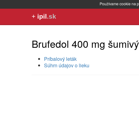
Používame cookie na p
+
ipil
.sk
Brufedol 400 mg šumivý
Príbalový leták
Súhrn údajov o lieku