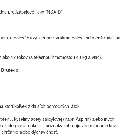
idné protizápalové lieky (NSAID).
 ako je bolesť hlavy a zubov, vrátane bolesti pri menštruácii na
h ako 12 rokov (s telesnou hmotnosťou 40 kg a viac).
e Brufedol
o na ktorúkoľvek z ďalších pomocných látok
ofenu, kyseliny acetylsalicylovej (napr. Aspirin) alebo iných
ali alergickú reakciu – príznaky zahŕňajú začervenanie kože
, chrčanie alebo dýchavičnosť,