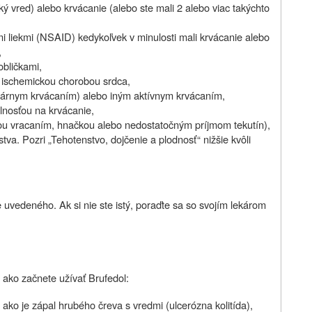
ý vred) alebo krvácanie (alebo ste mali 2 alebo viac takýchto
mi liekmi (NSAID) kedykoľvek v minulosti mali krvácanie alebo
,
bličkami,
 ischemickou chorobou srdca,
lárnym krvácaním) alebo iným aktívnym krvácaním,
ylnosťou na krvácanie,
ou vracaním, hnačkou alebo nedostatočným príjmom tekutín),
va. Pozri „Tehotenstvo, dojčenie a plodnosť“ nižšie kvôli
e uvedeného. Ak si nie ste istý, poraďte sa so svojím lekárom
 ako začnete užívať Brufedol:
ako je zápal hrubého čreva s vredmi (ulcerózna kolitída),