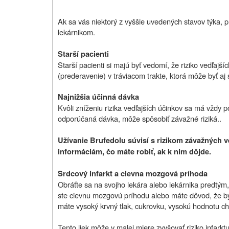
Ak sa vás niektorý z vyššie uvedených stavov týka, 
lekárnikom.
Starší pacienti
Starší pacienti si majú byť vedomí, že riziko vedľajší
(prederavenie) v tráviacom trakte, ktorá môže byť aj 
Najnižšia účinná dávka
Kvôli zníženiu rizika vedľajších účinkov sa má vždy p
odporúčaná dávka, môže spôsobiť závažné riziká..
Užívanie Brufedolu súvisí s rizikom závažných ved
informáciám, čo máte robiť, ak k nim dôjde.
Srdcový infarkt a cievna mozgová príhoda
Obráťte sa na svojho lekára alebo lekárnika predtým,
ste cievnu mozgovú príhodu alebo máte dôvod, že by
máte vysoký krvný tlak, cukrovku, vysokú hodnotu chol
Tento liek môže v malej miere zvyšovať riziko infark