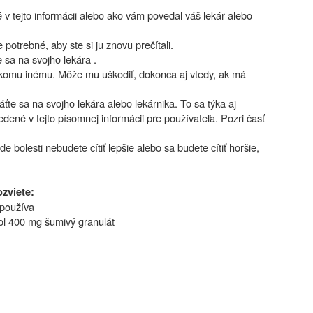
é v tejto informácii alebo ako vám povedal váš lekár alebo
potrebné, aby ste si ju znovu prečítali.
e sa na svojho lekára .
ikomu inému. Môže mu uškodiť, dokonca aj vtedy, ak má
áťte sa na svojho lekára alebo lekárnika. To sa týka aj
edené v tejto písomnej informácii pre používateľa. Pozri časť
e bolesti nebudete cítiť lepšie alebo sa budete cítiť horšie,
ozviete:
 používa
ol 400 mg šumivý granulát