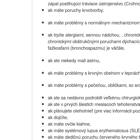
zápal postihujúci tráviace ústrojenstvo (Croh
ak máte poruchy krvotvorby,
ak máte problémy s normálnym mechanizmom zr
ak trpíte alergiami, sennou nádchou, , chroni
chronickými obštrukčnými poruchami dýchacích 
ťažkosťami (bronchospazmu) je väčšie,
ak ste niekedy mali astmu,
ak máte problémy s krvným obehom v tepnách
ak máte problémy s pečeňou, obličkami, so sr
ak ste sa nedávno podrobili veľkému chirurgi
ak ste v prvých šiestich mesiacoch tehotenstva
ak plánujete otehotnieť (pre viac informácii po
ak dojčíte,
ak
máte ovčie kiahne,
ak máte systémový lupus erythematosus (SLE 
ak máte dedičnú poruchu červeného krvného fa