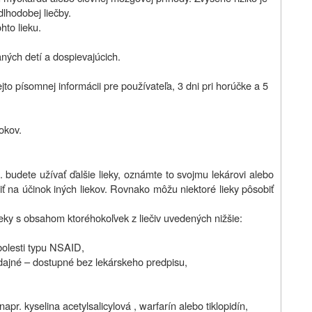
lhodobej liečby.
hto lieku.
aných detí a dospievajúcich.
ejto písomnej informácii pre používateľa, 3 dni pri horúčke a 5
okov.
. budete užívať ďalšie lieky, oznámte to svojmu lekárovi alebo
iť na účinok iných liekov. Rovnako môžu niektoré lieky pôsobiť
ieky s obsahom ktoréhokoľvek z liečiv uvedených nižšie:
i bolesti typu NSAID,
edajné – dostupné bez lekárskeho predpisu,
,
pr. kyselina acetylsalicylová , warfarín alebo tiklopidín,