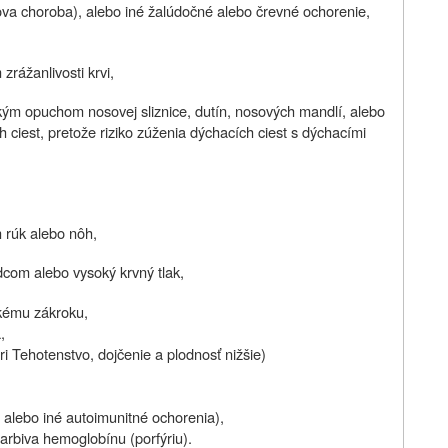
nova choroba), alebo iné žalúdočné alebo črevné ochorenie,
ážanlivosti krvi,
ckým opuchom nosovej sliznice, dutín, nosových mandlí, alebo
ciest, pretože riziko zúženia dýchacích ciest s dýchacími
 rúk alebo nôh,
dcom alebo vysoký krvný tlak,
ckému zákroku,
,
zri Tehotenstvo, dojčenie a plodnosť nižšie)
alebo iné autoimunitné ochorenia),
rbiva hemoglobínu (porfýriu).