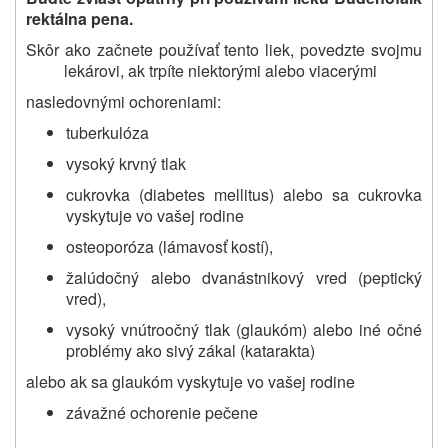
rektálna pena.
Skôr ako začnete používať tento liek, povedzte svojmu
lekárovi, ak trpíte niektorými alebo viacerými
nasledovnými ochoreniami:
tuberkulóza
vysoký krvný tlak
cukrovka (diabetes mellitus) alebo sa cukrovka
vyskytuje vo vašej rodine
osteoporóza (lámavosť kostí),
žalúdočný alebo dvanástnikový vred (peptický
vred),
vysoký vnútroočný tlak (glaukóm) alebo iné očné
problémy ako sivý zákal (katarakta)
alebo ak sa glaukóm vyskytuje vo vašej rodine
závažné ochorenie pečene