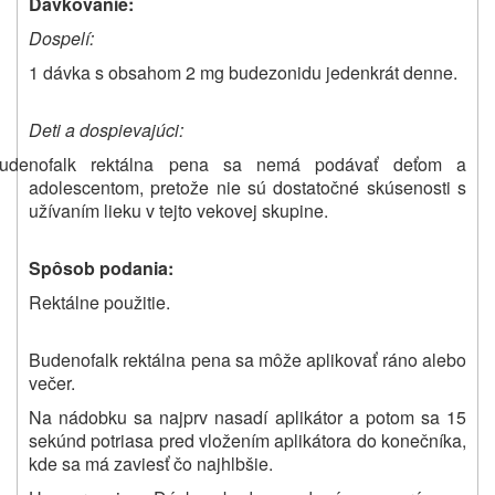
Dávkovanie:
Dospelí:
1 dávka s obsahom 2 mg budezonidu jedenkrát denne.
Deti a
dospievajúci
:
udenofalk rektálna pena sa nemá podávať deťom a
adolescentom, pretože nie sú dostatočné skúsenosti s
užívaním lieku v tejto vekovej skupine.
Spôsob podania:
Rektálne použitie.
Budenofalk rektálna pena sa môže aplikovať ráno alebo
večer.
Na nádobku sa najprv nasadí aplikátor a potom sa 15
sekúnd potriasa pred vložením aplikátora do konečníka,
kde sa má zaviesť čo najhlbšie.