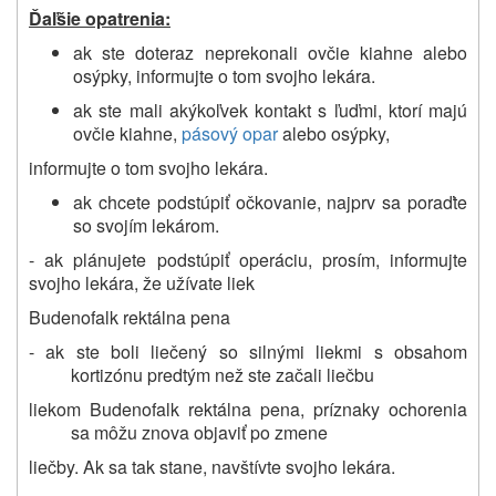
Ďaľšie opatrenia:
ak ste doteraz
neprekonali ovčie kiahne alebo
osýpky, informujte o tom svojho lekára.
ak ste mali akýkoľvek kontakt s ľuďmi, ktorí majú
ovčie kiahne,
pásový opar
alebo osýpky,
informujte o tom svojho lekára.
ak chcete podstúpiť očkovanie, najprv sa poraďte
so svojím lekárom.
- ak plánujete podstúpiť operáciu, prosím, informujte
svojho lekára, že užívate liek
Budenofalk rektálna pena
- ak ste boli liečený so silnými liekmi s obsahom
kortizónu predtým než ste začali liečbu
liekom Budenofalk rektálna pena, príznaky ochorenia
sa môžu znova objaviť po zmene
liečby. Ak sa tak stane, navštívte svojho lekára.