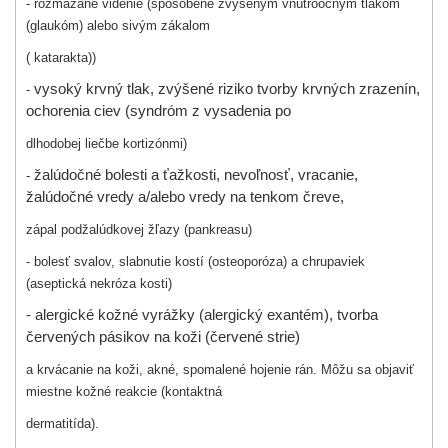
- rozmazané videnie (spôsobené zvýšeným vnútroočným tlakom
(glaukóm) alebo sivým zákalom
( katarakta))
vysoký krvný tlak, zvýšené riziko tvorby krvných zrazenín,
-
ochorenia ciev (syndróm z vysadenia po
dlhodobej liečbe kortizónmi)
žalúdočné bolesti a ťažkosti, nevoľnosť, vracanie,
-
žalúdočné vredy a/alebo vredy na tenkom čreve,
zápal podžalúdkovej žľazy (pankreasu)
- bolesť svalov, slabnutie kostí (osteoporóza) a chrupaviek
(aseptická nekróza kosti)
- a
lergické kožné vyrážky (alergický exantém), tvorba
červených pásikov na koži (červené strie)
a krvácanie na koži, akné, spomalené hojenie rán. Môžu sa objaviť
miestne kožné reakcie (kontaktná
dermatitída).