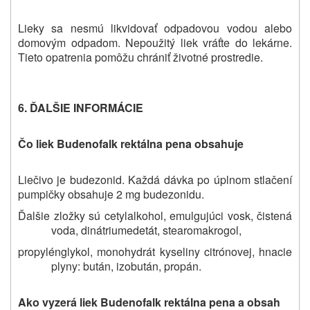
Lieky sa nesmú likvidovať odpadovou vodou alebo
domovým odpadom. Nepoužitý liek vráťte do lekárne.
Tieto opatrenia pomôžu chrániť životné prostredie.
6. ĎALŠIE INFORMÁCIE
Čo liek
Budenofalk rektálna pena
obsahuje
Liečivo je budezonid. Každá dávka po úplnom stlačení
pumpičky obsahuje 2 mg budezonidu.
Ďalšie zložky sú cetylalkohol, emulgujúci vosk, čistená
voda, dinátriumedetát, stearomakrogol,
propylénglykol, monohydrát kyseliny citrónovej, hnacie
plyny: bután, izobután, propán.
Ako vyzerá liek
Budenofalk rektálna pena
a obsah