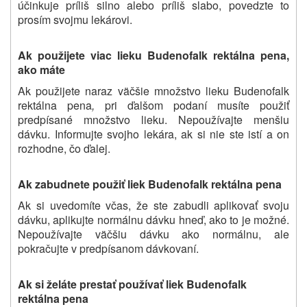
účinkuje príliš silno alebo príliš slabo, povedzte to
prosím svojmu lekárovi.
Ak použijete viac lieku
Budenofalk rektálna pena
,
ako máte
Ak použijete naraz väčšie množstvo lieku
Budenofalk
rektálna pena
,
pri ďalšom podaní musíte použiť
predpísané množstvo lieku. Nepoužívajte menšiu
dávku. Informujte svojho lekára, ak si nie ste istí a on
rozhodne, čo ďalej.
Ak zabudnete použiť liek
Budenofalk rektálna pena
Ak si uvedomíte včas, že ste zabudli aplikovať svoju
dávku, aplikujte normálnu dávku hneď, ako to je možné.
Nepoužívajte väčšiu dávku ako normálnu, ale
pokračujte v predpísanom dávkovaní.
Ak si želáte prestať používať liek
Budenofalk
rektálna pena