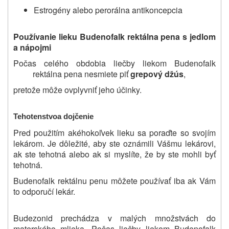
Estrogény alebo perorálna antikoncepcia
Používanie
lieku Budenofalk rektálna pena
s jedlom
a nápojmi
Počas celého obdobia liečby liekom Budenofalk
rektálna pena nesmiete piť
grepový džús
,
pretože môže ovplyvniť jeho účinky.
Tehotenstvo
a dojčenie
Pred použitím akéhokoľvek lieku sa poraďte so svojím
lekárom. Je dôležité, aby ste oznámili Vášmu lekárovi,
ak ste tehotná alebo ak si myslíte, že by ste mohli byť
tehotná.
Budenofalk rektálnu penu môžete používať iba ak Vám
to odporučí lekár.
Budezonid
prechádza v malých množstvách do
materského mlieka. Počas liečby liekom Budenofalk