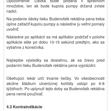
Upozornenie: Dávka bude podaná v správnom
množstve, len ak bude kupola pumpy držaná zvisle
nadol.
Na podanie dávky lieku Budenofalk rektálna pena treba
úplne zatlačiť kupolu pumpy a následne ju veľmi pomaly
uvoľniť.
Následne po aplikácii sa má aplikátor podržať v polohe
aplikácie ešte po dobu 10-15 sekúnd predtým, ako sa
vytiahne z konečníka.
Najlepšie výsledky sa dosiahnu, ak sa črevo pred
podaním lieku Budenofalk rektálna pena vyprázdni.
Ošetrujúci lekár určí trvanie liečby. Vo všeobecnosti
akútne štádium ulceróznej kolitídy ustúpi po 6-8
týždňoch. Po uplynutí tejto doby sa Budenofalk rektálna
pena nemá používať.
4.3 Kontraindikácie