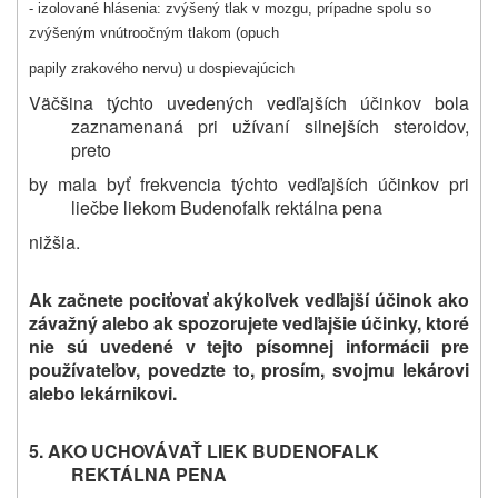
- izolované hlásenia: zvýšený tlak v mozgu, prípadne spolu so
zvýšeným vnútroočným tlakom (opuch
papily zrakového nervu) u dospievajúcich
Väčšina týchto uvedených vedľajších účinkov bola
zaznamenaná pri užívaní silnejších steroidov,
preto
by mala byť frekvencia týchto vedľajších účinkov pri
liečbe liekom Budenofalk rektálna pena
nižšia.
Ak začnete pociťovať akýkoľvek vedľajší účinok ako
závažný alebo ak spozorujete vedľajšie účinky, ktoré
nie sú uvedené v tejto písomnej informácii pre
používateľov, povedzte to, prosím, svojmu
lekárovi
alebo
lekárnikovi
.
5. AKO UCHOVÁVAŤ LIEK
BUDENOFALK
REKTÁLNA PENA