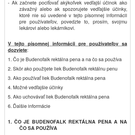
- Ak začnete pociťovať akýkoľvek vedľajší účinok ako
závažný alebo ak spozorujete vedľajšie účinky,
ktoré nie sú uvedené v tejto písomnej informácii
pre používateľov, povedzte to, prosím, svojmu
lekárovi alebo lekárnikovi.
V tejto písomnej informácii pre používateľov sa
dozviete
:
1. Čo je
Budenofalk rektálna pena
a na čo sa používa
2. Skôr ako použijete liek
Budenofalk rektálnu penu
3. Ako používať liek
Budenofalk rektálna pena
4. Možné vedľajšie účinky
5. Ako uchovávať liek
Budenofalk rektálna pena
6. Ďalšie informácie
1. ČO JE
BUDENOFALK REKTÁLNA PENA
A NA
ČO SA POUŽÍVA