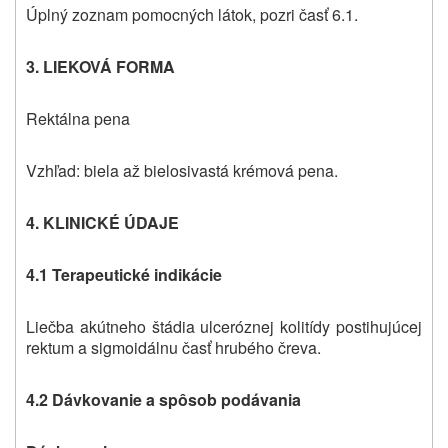
Úplný zoznam pomocných látok, pozri časť 6.1.
3. LIEKOVÁ FORMA
Rektálna pena
Vzhľad: biela až bielosivastá krémová pena.
4. KLINICKÉ ÚDAJE
4.1 Terapeutické indikácie
Liečba akútneho štádia ulceróznej kolitídy postihujúcej
rektum a sigmoidálnu časť hrubého čreva.
4.2 Dávkovanie a spôsob podávania