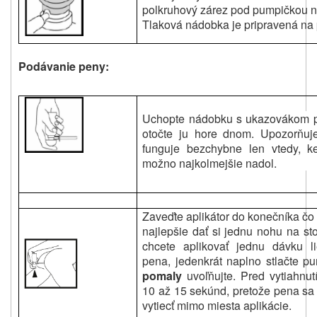
polkruhový zárez pod pumpičkou n
Tlaková nádobka je pripravená na 
Podávanie peny:
Uchopte nádobku s ukazovákom p
otočte ju hore dnom. Upozorňuj
funguje bezchybne len vtedy, 
možno najkolmejšie nadol.
Zaveďte aplikátor do konečníka čo 
najlepšie dať si jednu nohu na st
chcete aplikovať jednu dávku l
pena, jedenkrát naplno stlačte p
pomaly
uvoľňujte. Pred vytiahnut
10 až 15 sekúnd, pretože pena sa 
vytiecť mimo miesta aplikácie.