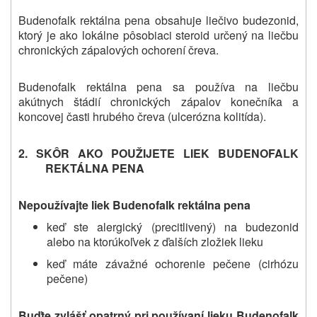
Budenofalk rektálna pena obsahuje liečivo budezonid,
ktorý je ako lokálne pôsobiaci steroid určený na liečbu
chronických zápalových ochorení čreva.
Budenofalk rektálna pena sa používa na liečbu
akútnych štádií chronických zápalov konečníka a
koncovej časti hrubého čreva (ulcerózna kolitída).
2. SKÔR AKO POUŽIJETE LIEK
BUDENOFALK
REKTÁLNA PENA
Nepoužívajte liek
Budenofalk rektálna pena
keď ste alergický (precitlivený) na budezonid
alebo na ktorúkoľvek z ďalších zložiek lieku
keď máte závažné ochorenie pečene (cirhózu
pečene)
Buďte zvlášť
opatrný pri
používan
í lieku Budenofalk