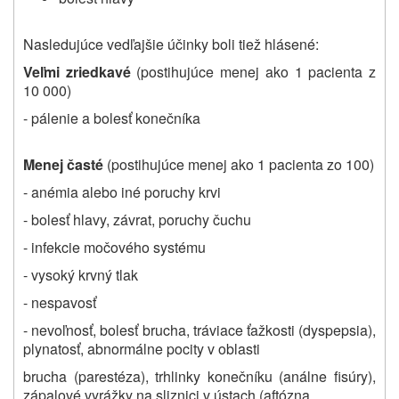
Nasledujúce vedľajšie účinky boli tiež hlásené:
Veľmi zriedkavé
(postihujúce menej ako 1 pacienta z
10 000)
- pálenie a bolesť konečníka
Menej časté
(postihujúce menej ako 1 pacienta zo 100)
- anémia alebo iné poruchy krvi
- bolesť hlavy, závrat, poruchy čuchu
- infekcie močového systému
- vysoký krvný tlak
- nespavosť
- nevoľnosť, bolesť brucha, tráviace ťažkosti (dyspepsia),
plynatosť, abnormálne pocity v oblasti
brucha (parestéza), trhlinky konečníku (análne fisúry),
zápalové vyrážky na sliznici v ústach (aftózna