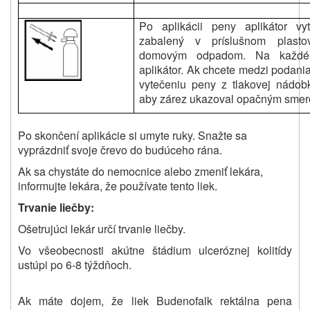
Po aplikácii peny aplikátor vyt
zabalený v príslušnom plast
domovým odpadom. Na každé 
aplikátor. Ak chcete medzi podan
vytečeniu peny z tlakovej nádobk
aby zárez ukazoval opačným smero
Po skončení aplikácie si umyte ruky. Snažte sa
vyprázdniť svoje črevo do budúceho rána.
Ak sa chystáte do nemocnice alebo zmeniť lekára,
informujte lekára, že používate tento liek.
Trvanie liečby:
Ošetrujúci lekár určí trvanie liečby.
Vo všeobecnosti akútne štádium ulceróznej kolitídy
ustúpi po 6-8 týždňoch.
Ak máte dojem, že liek Budenofalk rektálna pena