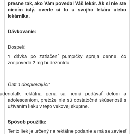
presne tak, ako Vám povedal Váš lekár. Ak si nie ste
niečím istý, overte si to u svojho lekára alebo
lekárnika.
Dávkovanie:
Dospelí:
1 dávka po zatlačení pumpičky spreja denne, čo
zodpovedá 2 mg budezonidu.
Deti a
dospievajúci
:
udenofalk rektálna pena
sa nemá podávať deťom
a
adolescentom, pretože nie sú dostatočné skúsenosti s
užívaním lieku v tejto vekovej skupine.
Spôsob použitia:
Tento liek je určený na rektálne podanie a má sa zaviesť