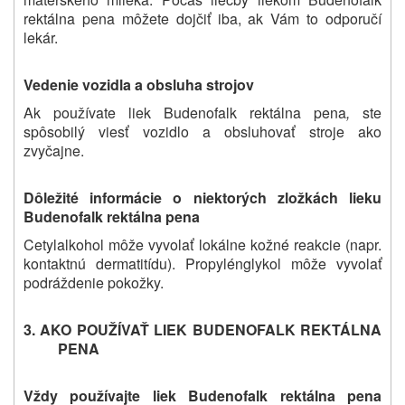
rektálna pena môžete dojčiť iba, ak Vám to odporučí
lekár.
Vedenie vozidla a obsluha strojov
Ak používate liek
Budenofalk rektálna pena
,
ste
spôsobilý viesť vozidlo a obsluhovať stroje ako
zvyčajne.
Dôležité informácie o niektorých zložkách lieku
Budenofalk rektálna pena
Cetylalkohol môže vyvolať lokálne kožné reakcie (napr.
kontaktnú dermatitídu). Propylénglykol môže vyvolať
podráždenie pokožky.
3. AKO POUŽÍVAŤ LIEK
BUDENOFALK REKTÁLNA
PENA
Vždy
po
užívajte liek
Budenofalk rektálna pena