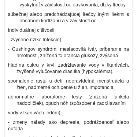
vyskytnúť v závislosti od dávkovania, dĺžky liečby,
súbežnej alebo predchádzajúcej liečby inými liekmi s
obsahom kortizónu a v závislosti od
individuálnej citlivosti:
- zvýšené riziko infekcie)
- Cushingov syndróm: mesiacovitá tvár, priberanie na
hmotnosti, znížená tolerancia glukózy, zvýšená
hladina cukru v krvi, zadržiavanie vody v tkanivách,
zvýšené vylučovanie draslíka (hypokalémia),
spomalenie rastu u detí, nepravidelná menštruácia u
žien, nadmerné ochlpenie u žien, impotencia,
abnormálne laboratórne testy (znížená funkcia
nadobličiek), opuch nôh (spôsobené zadržiavaním
vody v tkanivách; edém)
-
zmeny nálady ako
depresia, podráždenosť alebo
eufória