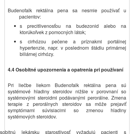
Budenofalk rektálna pena sa nesmie používať u
pacientov:
s precitlivenosťou na budezonid alebo na
ktorúkoľvek z pomocných látok;
s cirhózou pečene a príznakmi portálnej
hypertenzie, napr. v poslednom štádiu primárnej
biliárnej cirhózy.
4.4 Osobitné upozornenia a opatrenia pri používaní
Pri liečbe liekom Budenofalk rektálna pena sú
systémové hladiny steroidov nižšie v porovnaní so
systémovými steroidmi podávanými perorálne. Zmena
terapie z perorálnych steroidov sa môže prejaviť
symptómami súvisiacimi so zmenou hladiny
systémových steroidov.
sobitnú lekársku starostlivosť vyžadujú pacienti s