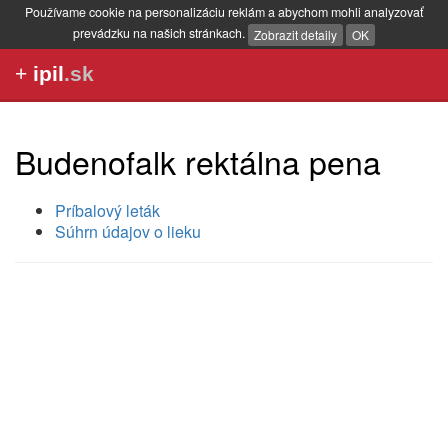
Používame cookie na personalizáciu reklám a abychom mohli analyzovať
prevádzku na našich stránkach.
Zobrazit detaily
OK
+
ipil
.sk
Budenofalk rektálna pena
Príbalový leták
Súhrn údajov o lieku