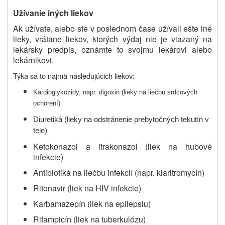
Užívanie iných liekov
Ak užívate, alebo ste v poslednom čase užívali ešte iné
lieky, vrátane liekov, ktorých výdaj nie je viazaný na
lekársky predpis, oznámte to svojmu lekárovi alebo
lekárnikovi.
Týka sa to najmä nasledujúcich liekov:
Kardioglykozidy, napr. digoxin (lieky na liečbu srdcových
ochorení)
Diuretiká
(lieky na odstránenie prebytočných tekutín v
tele)
Ketokonazol a itrakonazol (liek na hubové
infekcie)
Antibiotiká
na liečbu infekcií (napr. klaritromycín)
Ritonavir (liek na HIV infekcie)
Karbamazepín (liek na epilepsiu)
Rifampicín
(liek na tuberkulózu)