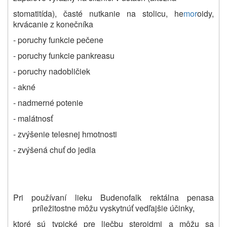
stomatitída), časté nutkanie na stolicu, he
mor
oidy,
krvácanie z konečníka
- poruchy funkcie pečene
- poruchy funkcie pankreasu
- poruchy nadobličiek
- akné
- nadmerné potenie
- malátnosť
- zvýšenie telesnej hmotnosti
- zvýšená chuť do jedla
Pri používaní lieku Budenofalk rektálna pena
sa
p
ríležitostne môžu vyskytnúť vedľajšie účinky,
ktoré sú typické pre liečbu steroidmi a môžu sa