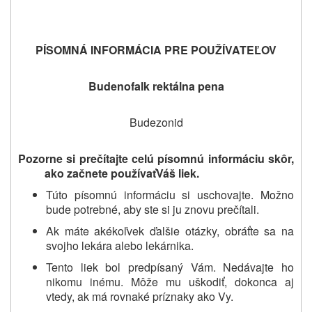
PÍSOMNÁ INFORMÁCIA PRE POUŽÍVATEĽOV
Budenofalk rektálna pena
Budezonid
Pozorne si prečítajte celú písomnú informáciu skôr,
ako začnete používať
Váš liek.
Túto písomnú informáciu si uschovajte. Možno
bude potrebné, aby ste si ju znovu prečítali.
Ak máte akékoľvek ďalšie otázky, obráťte sa na
svojho lekár
a
alebo lekárnika.
Tento liek bol predpísaný Vám. Nedávajte ho
nikomu inému. Môže mu uškodiť, dokonca aj
vtedy, ak má rovnaké príznaky ako Vy.