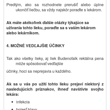
Predtým, ako sa rozhodnete prerušiť alebo úplne
ukončiť liečbu, sa vždy najskôr poraďte s lekárom.
Ak máte akékoľvek ďalšie otázky týkajúce sa
užívania tohto lieku, poraďte sa s vaším lekárom
alebo lekárnikom.
4. MOŽNÉ VEDĽAJŠIE ÚČINKY
Tak ako všetky lieky, aj liek Budenofalk rektálna pena
môže spôsobovať vedľajšie
účinky, hoci sa neprejavia u každého.
Ak sa u vás po užití tohto lieku prejaví niektorý z
nasledujúcich príznakov, ihneď navštívte svojho
lekára:
infekcia
bolesť hlavy