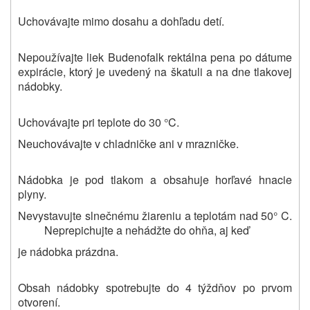
Uchovávajte mimo dosahu a dohľadu detí.
Nepoužívajte liek
Budenofalk rektálna pena
po dátume
expirácie, ktorý je uvedený na škatuli a na dne tlakovej
nádobky.
Uchovávajte pri teplote do 30 °C.
Neuchovávajte v chladničke ani v mrazničke.
Nádobka je pod tlakom a obsahuje horľavé hnacie
plyny.
Nevystavujte slnečnému žiareniu a teplotám nad 50° C.
Neprepichujte a nehádžte do ohňa, aj keď
je nádobka prázdna.
Obsah nádobky spotrebujte do 4 týždňov po prvom
otvorení.