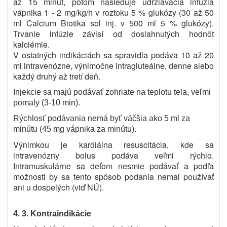
až 15 minút, potom nasleduje udržiavacia infúzia
vápnika 1 - 2 mg/kg/h v roztoku 5 % glukózy (30 až 50
ml Calcium Biotika sol inj. v 500 ml 5 % glukózy).
Trvanie infúzie závisí od dosiahnutých hodnôt
kalciémie.
V ostatných indikáciách sa spravidla podáva 10 až 20
ml intravenózne, výnimočne intragluteálne, denne alebo
každý druhý až tretí deň.
Injekcie sa majú podávať zohriate na teplotu tela, veľmi
pomaly (3-10 min).
Rýchlosť podávania nemá byť väčšia ako 5 ml za
minútu (45 mg vápnika za minútu).
Výnimkou je kardiálna resuscitácia, kde sa
intravenózny bolus podáva veľmi rýchlo.
Intramuskulárne sa deťom nesmie podávať a podľa
možnosti by sa tento spôsob podania nemal používať
ani u dospelých (viď NÚ).
4. 3. Kontraindikácie