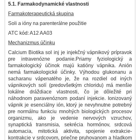
5.1. Farmakodynamické vlastnosti
Farmakoterapeutická skupina
Soli a ióny na parenterálne použitie
ATC kód: A12 AA03
Mechanizmus účinku
Calcium Biotika sol inj je injekčný vápnikový prípravok
pre intravenózne podanie.
Priamy fyziologický a
farmakologický účinok majú katióny vápnika. Anión
nemá farmakologické účinky. Výhodou glukonanu a
sacharanu vápenatého je, že na rozdiel od iných
vápnikových solí (predovšetkým chloridu) má menšie
lokálne dráždiace vlastnosti, čo je dôležité pri
náhodnom paravenóznom podaní injekcie. Ionizovaný
vápnik je esenciálny ión, ktorý je nevyhnutne potrebný
pre normálnu funkciu mnohých biologických procesov
organizmu, ako je vedenie nervových vzruchov,
synaptická transmisia, sekrécia hormónov, srdcová
automacia, mitotická aktivita, spojenie extrakcie-
kontrakcie v srdcovom, priečne pruhovanom a hladkom