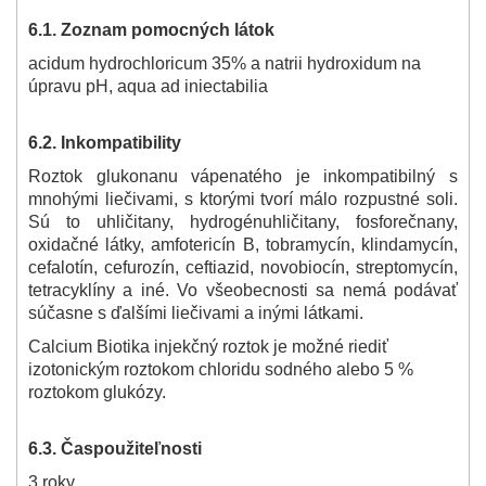
6.1. Zoznam pomocných látok
acidum hydrochloricum 35% a natrii hydroxidum na
úpravu pH, aqua ad iniectabilia
6.2. Inkompatibility
Roztok glukonanu vápenatého je inkompatibilný s
mnohými liečivami, s ktorými tvorí málo rozpustné soli.
Sú to uhličitany, hydrogénuhličitany, fosforečnany,
oxidačné látky, amfotericín B, tobramycín, klindamycín,
cefalotín, cefurozín, ceftiazid, novobiocín, streptomycín,
tetracyklíny a iné. Vo všeobecnosti sa nemá podávať
súčasne s ďalšími liečivami a inými látkami.
Calcium Biotika injekčný roztok je možné riediť
izotonickým roztokom chloridu sodného alebo 5 %
roztokom glukózy.
6.3. Čas
použiteľnosti
3 roky