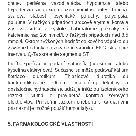
chute, periférna vazodilatácia, hypotenzia alebo
hypertenzia, anorexia, nauzea, vomitus, bolesť brucha,
svalová slabosť, psychické poruchy, polydipsia,
poluúria. V ťažkých prípadoch srdcové arytmie, kóma a
zástava srdca v systole. Laboratórne príznaky sú
kalciémia nad 2,6 mmol/l, v ťažkých prípadoch nad 3,5
mmol/l. Okrem zvýšených hodnôt celkového vápnika sú
zvýšené hodnoty ionizovaného vápnika, EKG, skrátenie
intervalu Q-T
a skrátenie segmentu ST.
Liečba
:
spočíva v podaní saluretík (furosemid alebo
kyselina etakrynová). Súčasne sa môže podávať kálium
šetriace diuretikum. Thiazidové diuretiká sú
kontraindikované. Objem cirkulujúcej tekutiny a
dostatočná hydratácia sa udržuje infúziou izotonického
roztoku. Nutná je pravidelná kontrola sérových
elektrolytov. Pri veľmi ťažkom priebehu s kardiálnymi
príznakmi je možné použiť hemodialýzu.
5.
FARMAKOLOGICKÉ VLASTNOSTI