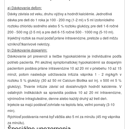
a) Dávkovanie deťom:
Dávky závisia od veku, druhu výživy a hodnôt kalciémie. Jednotlivá
dávka pre deti do 1 roka je 100 - 200 mg (1-2 ml) v 5 ml izotonického
roztoku chloridu sodného alebo 5 % roztoku glukózy, pre deti 1-6 ročné
200 - 500 mg (2-5 ml) a pre deti 6-15 ročné 500 - 1000 mg (5-10 ml).
Injekčný roztok sa musí podať prísne intravenózne, pretože u detí môžu
vzniknúť tkanivové nekrózy.
b) Dávkovanie dospelým:
Dávkovanie pri prevencii a liečbe hypokalciémie je individuálne podľa
potrieb pacienta. Pri akútnej symptomatickej hypokalciémii sa dospelým
pacientom podáva prísne intravenózne 10 až 20 ml v priebehu 10 až 15
minút, potom nasleduje udržiavacia infúzia vápnika 1 - 2 mg/kg/h v
roztoku 5 % glukózy (30 až 50 ml Calcium Biotika sol inj. v 500 ml 5 %
glukózy). Trvanie infúzie závisí od dosiahnutých hodnôt kalciémie. V
ostatných indikáciách sa spravidla podáva 10 až 20 ml intravenózne,
výnimočne intragluteálne, denne alebo každý druhý až tretí deň.
Injekcie sa majú podávať zohriate na teplotu tela, veľmi pomaly (3-10
min).
Rýchlosť podávania nemá byť väčšia ako 5 ml za minútu (45 mg vápnika
za minútu).
Špeciálne upozornenia