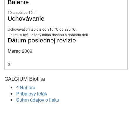
Balenie
10 ampúl po 10 ml
Uchovávanie
Uchovávať pri teplote od +10 °C do +25 °C.
Liek
musí byť uložený mimo dosahu a dohľadu detí.
Dátum poslednej revízie
Marec 2009
2
CALCIUM Biotika
^ Nahoru
Príbalový leták
Súhrn údajov o lieku