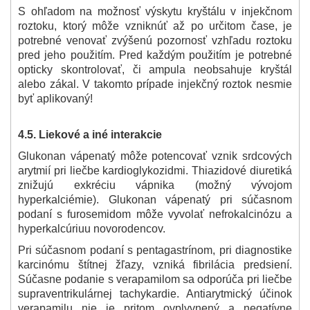
S ohľadom na možnosť výskytu kryštálu v injekčnom
roztoku, ktorý môže vzniknúť až po určitom čase, je
potrebné venovať zvýšenú pozornosť vzhľadu roztoku
pred jeho použitím. Pred každým použitím je potrebné
opticky skontrolovať, či ampula neobsahuje kryštál
alebo zákal. V takomto prípade injekčný roztok nesmie
byť aplikovaný!
4.5. Liekové a iné interakcie
Glukonan vápenatý môže potencovať vznik srdcových
arytmií pri liečbe kardioglykozidmi. Thiazidové diuretiká
znižujú exkréciu vápnika (možný vývojom
hyperkalciémie). Glukonan vápenatý pri súčasnom
podaní s furosemidom môže vyvolať nefrokalcinózu a
hyperkalcúriu
u novorodencov.
Pri súčasnom podaní s pentagastrínom, pri diagnostike
karcinómu štítnej žľazy, vzniká fibrilácia predsiení.
Súčasne podanie s verapamilom sa odporúča pri liečbe
supraventrikulárnej tachykardie. Antiarytmický účinok
verapamilu nie je pritom ovplyvnený a negatívne