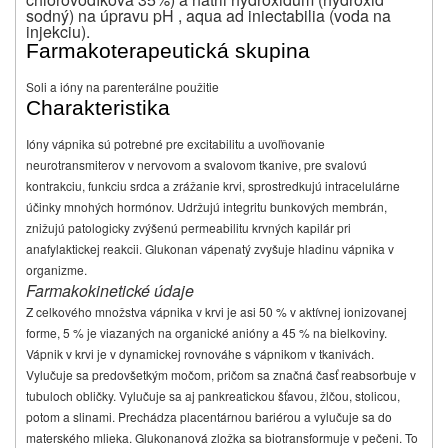
sodný) na úpravu pH , aqua ad iniectabilia (voda na
injekciu).
Farmakoterapeutická skupina
Soli a ióny na parenterálne použitie
Charakteristika
Ióny vápnika sú potrebné pre excitabilitu a uvoľňovanie
neurotransmiterov v nervovom a svalovom tkanive, pre svalovú
kontrakciu, funkciu srdca a zrážanie krvi, sprostredkujú intracelulárne
účinky mnohých hormónov. Udržujú integritu bunkových membrán,
znižujú patologicky zvýšenú permeabilitu krvných kapilár pri
anafylaktickej reakcii. Glukonan vápenatý zvyšuje hladinu vápnika v
organizme.
Farmakokinetické údaje
Z celkového množstva vápnika v krvi je asi 50 % v aktívnej ionizovanej
forme, 5 % je viazaných na organické anióny a 45 % na bielkoviny.
Vápnik v krvi je v dynamickej rovnováhe s vápnikom v tkanivách.
Vylučuje sa predovšetkým močom, pričom sa značná časť reabsorbuje v
tubuloch obličky. Vylučuje sa aj pankreatickou šťavou, žlčou, stolicou,
potom a slinami. Prechádza placentárnou bariérou a vylučuje sa do
materského mlieka. Glukonanová zložka sa biotransformuje v pečeni. To