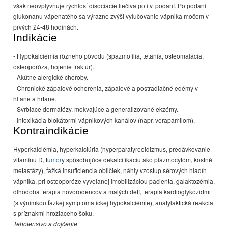
však neovplyvňuje rýchlosť disociácie liečiva po i.v. podaní. Po podaní
glukonanu vápenatého sa výrazne zvýši vylučovanie vápnika močom v
prvých 24-48 hodinách.
Indikácie
- Hypokalciémia rôzneho pôvodu (spazmofília, tetania, osteomalácia,
osteoporóza, hojenie fraktúr).
- Akútne alergické choroby.
- Chronické zápalové ochorenia, zápalové a postradiačné edémy v
hltane a hrtane.
- Svrbiace dermatózy, mokvajúce a generalizované ekzémy.
- Intoxikácia blokátormi vápnikových kanálov (napr. verapamilom).
Kontraindikácie
Hyperkalciémia, hyperkalciúria (hyperparatyreoidizmus, predávkovanie
vitamínu D, tu
mor
y spôsobujúce dekalcifikáciu ako plazmocytóm, kostné
metastázy), ťažká insuficiencia obličiek, náhly vzostup sérových hladín
vápnika, pri osteoporóze vyvolanej imobilizáciou pacienta, galaktozémia,
dlhodobá terapia novorodencov a malých detí, terapia kardioglykozidmi
(s výnimkou ťažkej symptomatickej hypokalciémie), anafylaktická reakcia
s príznakmi hroziaceho šoku.
Tehotenstvo a dojčenie