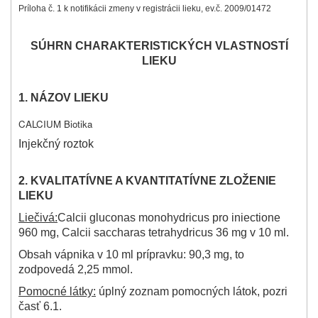
Príloha č. 1 k notifikácii zmeny v registrácii lieku, ev.č. 2009/01472
SÚHRN CHARAKTERISTICKÝCH VLASTNOSTÍ
LIEKU
1.
NÁZOV LIEKU
CALCIUM Biotika
Injekčný roztok
2.
KVALITATÍVNE A KVANTITATÍVNE ZLOŽENIE
LIEKU
Liečivá:
Calcii gluconas monohydricus pro iniectione
960 mg, Calcii saccharas tetrahydricus 36 mg v 10 ml.
Obsah vápnika v 10 ml prípravku: 90,3 mg, to
zodpovedá 2,25 mmol.
Pomocné látky:
úplný zoznam pomocných látok, pozri
časť 6.1.