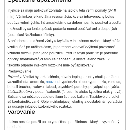
Injekcie sa majú aplikovať zohriate na teplotu tela veľmi pomaly (3-10
min). Výnimkou je kardiálna resuscitácia, kde sa intravenózny bolus
podáva veľmi rýchlo. Intramuskulárne sa deťom nesmie podávať a podľa
možnosti by sa tento spôsob podania nemal používať ani u dospelých
(pozri časť Nežiaduce účinky).
S ohľadom na možnosť výskytu kryštálu v injekčnom roztoku, ktorý môže
vzniknúť až po určitom čase, je potrebné venovať zvýšenú pozornosť
vzhľadu roztoku pred jeho použitím. Pred každým použitím je potrebné
opticky skontrolovať, či ampula neobsahuje kryštál alebo zákal. V
takomto prípade injekčný roztok nesmie byť aplikovaný!
Predávkovanie
Príznaky:
Vzniká hyperkalciémia, návaly tepla, poruchy chuti, periférna
vazodilatácia, anorexia,
nauzea
, hypotenzia alebo hypertenzia, vomitus,
bolesti brucha, svalová slabosť, psychické poruchy, polydipsia, polyúria.
Liečba:
Spočíva v podaní saluretík (furosemid alebo kyselina etakrynová).
Súčasne sa môže podať diuretikum šetriace kálium. Tiazidové diuretiká
sú kontraindikované. Objem cirkulujúcej tekutiny a dostatočná hydratácia
sa udržuje infúziou izotonického roztoku.
Varovanie
Liek
sa nesmie použiť po uplynutí času použiteľnosti, ktorý je vyznačený
na obale.