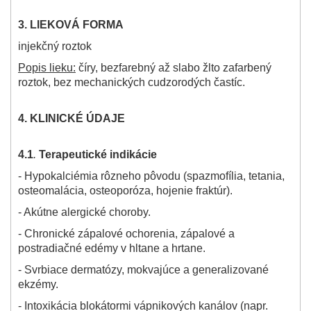
3.
LIEKOVÁ FORMA
injekčný roztok
Popis lieku:
číry, bezfarebný až slabo žlto zafarbený
roztok, bez mechanických cudzorodých častíc.
4.
KLINICKÉ ÚDAJE
4.1
.
Terapeutické indikácie
- Hypokalciémia rôzneho pôvodu (spazmofília, tetania,
osteomalácia, osteoporóza, hojenie fraktúr).
- Akútne alergické choroby.
- Chronické zápalové ochorenia, zápalové a
postradiačné edémy v hltane a hrtane.
- Svrbiace dermatózy, mokvajúce a generalizované
ekzémy.
- Intoxikácia blokátormi vápnikových kanálov (napr.