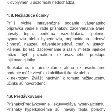
K ovplyvneniu pozornosti nedochádza.
4. 8. Nežiaduce účinky
Príliš rýchle intravenózne podanie vápenatého
prípravku vedie k rade príznakov: začervenanie tváre,
návaly tepla, periférna vazodilatácia, potenie,
hypotenzia alebo hypertenzia, nepravidelná srdcová
činnosť, nauzea, dávenie,
kriedová chuť v ústach.
Pálenie, bolesť, začervenanie a raš v mieste injekcie
môžu byť príznakom extravazalného prestupu
injikovanej látky.
Subkutánne, intramuskulárne alebo extravaskulárne
podanie môže viesť ku kalcifikácii tkanív alebo
k nekrózam. Zvlášť náchylní k tomuto nežiaducemu
účinku sú novorodenci.
4.9. Predávkovanie
Príznaky:
Predávkovanie lieku
vyvoláva hyperkalciémiu.
Príznaky hyperkalciémie sú: návaly tepla. poruchy