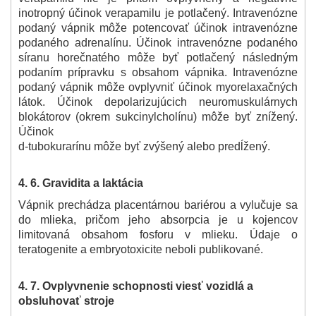
inotropný účinok verapamilu je potlačený. Intravenózne
podaný vápnik môže potencovať účinok intravenózne
podaného adrenalínu. Účinok intravenózne podaného
síranu horečnatého môže byť potlačený následným
podaním prípravku s obsahom vápnika. Intravenózne
podaný vápnik môže ovplyvniť účinok myorelaxačných
látok. Účinok depolarizujúcich neuromuskulárnych
blokátorov (okrem sukcinylcholínu) môže byť znížený.
Účinok
d-tubokurarínu môže byť zvýšený alebo predĺžený.
4. 6.
Gravidita a laktácia
Vápnik prechádza placentárnou bariérou a vylučuje sa
do mlieka, pričom jeho absorpcia je u kojencov
limitovaná obsahom fosforu v mlieku. Údaje o
teratogenite a embryotoxicite neboli publikované.
4. 7. Ovplyvnenie schopnosti viesť vozidlá a
obsluhovať stroje