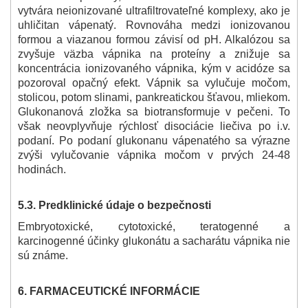
vytvára neionizované ultrafiltrovateľné komplexy, ako je
uhličitan vápenatý. Rovnováha medzi ionizovanou
formou a viazanou formou závisí od pH. Alkalózou sa
zvyšuje väzba vápnika na proteíny a znižuje sa
koncentrácia ionizovaného vápnika, kým v acidóze sa
pozoroval opačný efekt. Vápnik sa vylučuje močom,
stolicou, potom slinami, pankreatickou šťavou, mliekom.
Glukonanová zložka sa biotransformuje v pečeni. To
však neovplyvňuje rýchlosť disociácie liečiva po i.v.
podaní. Po podaní glukonanu vápenatého sa výrazne
zvýši vylučovanie vápnika močom v prvých 24-48
hodinách.
5.3. Predklinické údaje o bezpečnosti
Embryotoxické, cytotoxické, teratogenné a
karcinogenné účinky glukonátu a sacharátu vápnika nie
sú známe.
6.
FARMACEUTICKÉ INFORMÁCIE