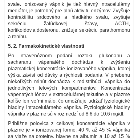
svale. Ionizovaný vápnik je tiež hlavný intracelulárny
mediátor, je potrebný pre plnú aktivitu enzýmov. Zvyšuje
kontraktilitu srdcového a hladkého svalu, zvyšuje
sekréciu žalúdkovej šťavy, ACTH,
kortikoidov,aldosteronu, znižuje sekréciu parathormonu
a renínu.
5. 2. Farmakokinetické vlastnosti
Po intravenóznom podaní roztoku glukonanu a
sacharanu vápenatého dochádza k zvýšeniu
plazmatickej koncentrácie ionizovaného vápnika, ktorej
výška závisí od dávky a rýchlosti podania. V priebehu
niekoľkých minút dochádza k redistribúcii vápnika do
jednotlivých telových kompartmentov. Koncentrácia
vápenatých iónov
v extracelulárnej tekutine a v plazme
kolíše len veľmi málo, čo umožňuje udržať fyziologické
hladiny intracelulárneho vápnika. Fyziologické hladiny
vápnika
v plazme sú v rozmedzí od 8,6 do 10,6 mg/dl.
Približne polovica z celkovej koncentrácie vápnika v
plazme je v ionizovanej forme: 40 % až 45 % vápnika
sa viaže na proteíny, hlavne na albumín a 10 až 15 %