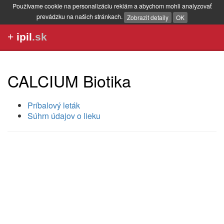
Používame cookie na personalizáciu reklám a abychom mohli analyzovať
prevádzku na našich stránkach.
Zobrazit detaily
OK
+
ipil
.sk
CALCIUM Biotika
Príbalový leták
Súhrn údajov o lieku