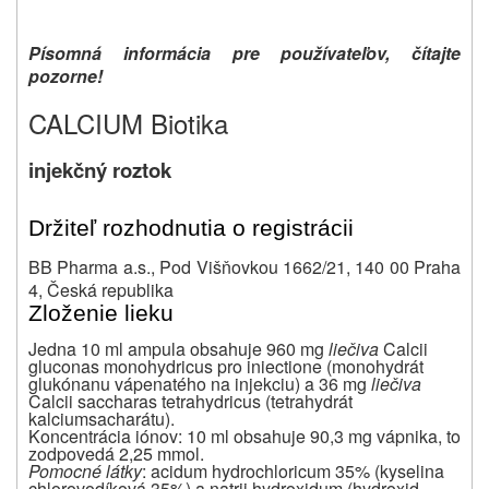
Písomná
informácia pre používateľov, čítajte
pozorne!
CALCIUM Biotika
injekčný roztok
Držiteľ rozhodnutia o registrácii
BB Pharma a.s., Pod Višňovkou 1662/21, 140 00 Praha
4, Česká republika
Zloženie lieku
Jedna 10 ml ampula obsahuje 960 mg
liečiva
Calcii
gluconas monohydricus pro iniectione (monohydrát
glukónanu vápenatého na injekciu) a 36 mg
liečiva
Calcii saccharas tetrahydricus (tetrahydrát
kalciumsacharátu).
Koncentrácia iónov: 10 ml obsahuje 90,3 mg vápnika, to
zodpovedá 2,25 mmol.
Pomocné látky
: acidum hydrochloricum 35% (kyselina
chlorovodíková 35%) a natrii hydroxidum (hydroxid