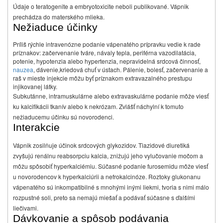
Údaje o teratogenite a embryotoxicite neboli publikované. Vápnik
prechádza do materského mlieka.
Nežiaduce účinky
Príliš rýchle intravenózne podanie vápenatého prípravku vedie k rade
príznakov: začervenanie tváre, návaly tepla, periférna vazodilatácia,
potenie, hypotenzia alebo hypertenzia, nepravidelná srdcová činnosť,
nauzea
, dávenie,
kriedová chuť v ústach. Pálenie, bolesť, začervenanie a
raš v mieste injekcie môžu byť príznakom extravazalného prestupu
injikovanej látky.
Subkutánne, intramuskulárne alebo extravaskulárne podanie môže viesť
ku kalcifikácii tkanív alebo k nekrózam. Zvlášť náchylní k tomuto
nežiaducemu účinku sú novorodenci.
Interakcie
Vápnik zosilňuje účinok srdcových glykozidov. Tiazidové diuretiká
zvyšujú renálnu reabsorpciu kalcia, znižujú jeho vylučovanie močom a
môžu spôsobiť hyperkalciémiu. Súčasné podanie furosemidu môže viesť
u novorodencov k hyperkalciúrii a nefrokalcinóze. Roztoky glukonanu
vápenatého sú inkompatibilné s mnohými inými liekmi, tvoria s nimi málo
rozpustné soli, preto sa nemajú miešať a podávať súčasne s ďalšími
liečivami.
Dávkovanie a spôsob podávania