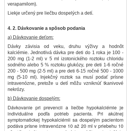
verapamilom).
Liek
je určený pre liečbu dospelých a detí.
4. 2. Dávkovanie a spôsob podania
a) Dávkovanie deťom:
Dávky závisia od veku, druhu výživy a hodnôt
kalciémie. Jednotlivá dávka pre deti do 1 roka je 100 -
200 mg (1-2 ml) v 5 ml izotonického roztoku chloridu
sodného alebo 5 % roztoku glukózy, pre deti 1-6 ročné
200 - 500 mg (2-5 ml) a pre deti 6-15 ročné 500 - 1000
mg (5-10 ml). Injekčný roztok sa musí podať prísne
intravenózne, pretože u detí môžu vzniknúť tkanivové
nekrózy.
b) Dávkovanie dospelým:
Dávkovanie pri prevencii a liečbe hypokalciémie je
individuálne podľa potrieb pacienta. Pri akútnej
symptomatickej hypokalciémii sa dospelým pacientom
podáva prísne intravenózne 10 až 20 ml v priebehu 10