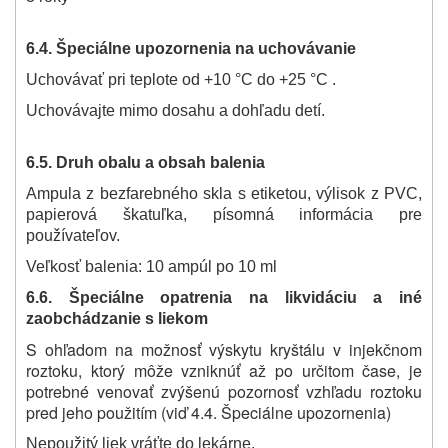
6.4. Špeciálne upozornenia na uchovávanie
Uchovávať pri teplote od +10 °C do +25 °C .
Uchovávajte mimo dosahu a dohľadu detí.
6.5.
Druh obalu a obsah balenia
Ampula z bezfarebného skla s etiketou, výlisok z PVC,
papierová škatuľka, písomná informácia pre
používateľov.
Veľkosť balenia: 10 ampúl po 10 ml
6.6.
Špeciálne opatrenia na likvidáciu a iné
zaobchádzanie s liekom
S ohľadom na možnosť výskytu kryštálu v injekčnom
roztoku, ktorý môže vzniknúť až po určitom čase, je
potrebné venovať zvýšenú pozornosť vzhľadu roztoku
pred jeho použitím (viď 4.4. Špeciálne upozornenia)
Nepoužitý liek vráťte do lekárne.