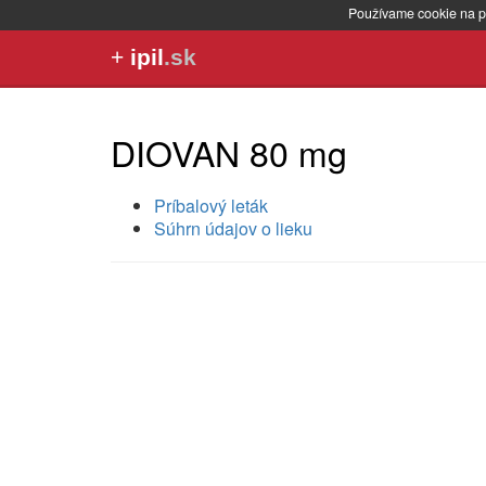
Používame cookie na p
+
ipil
.sk
DIOVAN 80 mg
Príbalový leták
Súhrn údajov o lieku