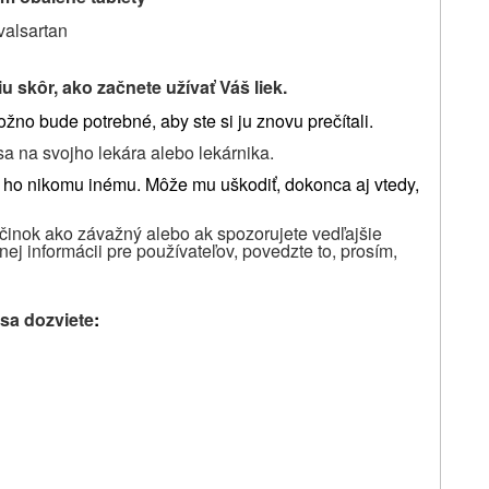
valsartan
u skôr, ako začnete užívať Váš liek.
žno bude potrebné, aby ste si ju znovu prečítali.
sa na svojho lekára alebo lekárnika.
 ho nikomu inému.
Môže mu uškodiť, dokonca aj vtedy,
účinok ako závažný alebo ak spozorujete vedľajšie
nej informácii pre používateľov, povedzte to, prosím,
sa dozviete
: