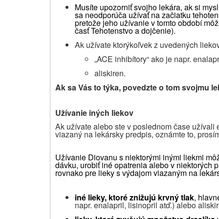
Musíte upozorniť svojho lekára, ak si myslí
sa neodporúča užívať na začiatku tehoten
pretože jeho užívanie v tomto období môž
časť Tehotenstvo a dojčenie).
Ak užívate ktorýkoľvek z uvedených liekov
„ACE inhibítory“ ako je napr. enalapril
aliskiren.
Ak sa Vás to týka, povedzte o tom svojmu lek
Užívanie iných liekov
Ak užívate alebo ste v poslednom čase užívali eš
viazaný na lekársky predpis, oznámte to, prosím
Užívanie Diovanu s niektorými inými liekmi môž
dávku, urobiť iné opatrenia alebo v niektorých p
rovnako pre lieky s výdajom viazaným na lekársk
iné lieky, ktoré znižujú krvný tlak
, hlavn
napr. enalapril, lisinopril atď.) alebo aliski