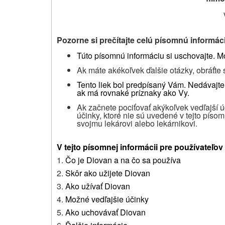
Pozorne si prečítajte celú písomnú informáci
Túto písomnú informáciu si uschovajte.
Mo
Ak máte akékoľvek ďalšie otázky, obráťte 
Tento liek bol predpísaný Vám.
Nedávajte
ak má rovnaké príznaky ako Vy.
Ak začnete pociťovať akýkoľvek vedľajší 
účinky, ktoré nie sú uvedené v tejto písom
svojmu lekárovi alebo lekárnikovi.
V tejto písomnej informácii pre používateľov
1.
Čo je Diovan a na čo sa používa
2.
Skôr ako užijete Diovan
3.
Ako užívať Diovan
4.
Možné vedľajšie účinky
5.
Ako uchovávať Diovan