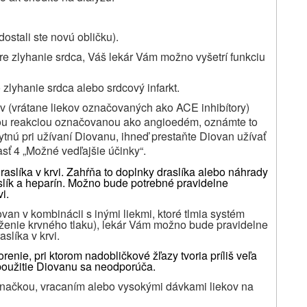
ostali ste novú obličku).
pre zlyhanie srdca, Váš lekár Vám možno vyšetrí funkciu
zlyhanie srdca alebo srdcový infarkt.
kov (vrátane liekov označovaných ako ACE inhibítory)
kou reakciou označovanou ako angioedém, oznámte to
kytnú pri užívaní Diovanu, ihneď prestaňte Diovan užívať
časť 4 „Možné vedľajšie účinky“.
raslíka v krvi. Zahŕňa to doplnky draslíka alebo náhrady
slík a heparín.
Možno bude potrebné pravidelne
i.
an v kombinácii s inými liekmi, ktoré tlmia systém
íženie krvného tlaku), lekár Vám možno bude pravidelne
slíka v krvi.
orenie, pri ktorom nadobličkové žľazy tvoria príliš veľa
použitie Diovanu sa neodporúča.
a) hnačkou, vracaním alebo vysokými dávkami liekov na