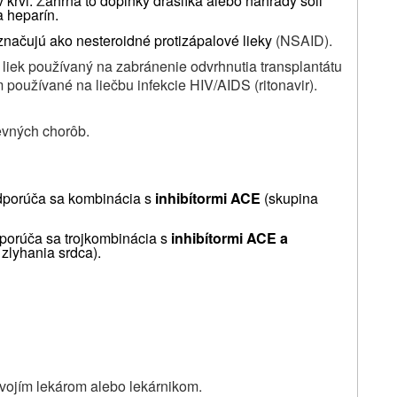
v krvi.
Z
ahŕňa to doplnky draslíka alebo náhrady soli
a heparín.
označujú ako nesteroidné protizápalové lieky
(NSAID).
a liek používaný na zabránenie odvrhnutia transplantátu
om používané na liečbu infekcie HIV/AIDS (ritonavir).
ševných chorôb.
dporúča sa kombinácia s
inhibítormi ACE
(skupina
porúča sa trojkombinácia s
inhibítormi ACE
a
 zlyhania srdca).
svojím lekárom alebo lekárnikom.