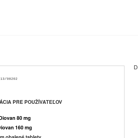
D
013/08202
ÁCIA PRE POUŽÍVATEĽOV
Diovan 80 mg
Diovan 160 mg
om obalené tablety