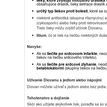
lieky, ktoré zvyšujú množstvo draslíka
obsahujúce draslík, lieky šetriace draslík 
určitý typ liekov proti bolesti
, ktoré sa 
niektoré antibiotiká (skupina rifamycínu) 
(cyklosporín) alebo lieky proti retrovírus
Tieto lieky môžu zvýšiť účinok Diovanu.
lítium
, čo je liek na liečbu niektorých du
Navyše:
Ak sa
liečite po srdcovom infarkte
, neo
liekov na liečbu srdcového infarktu).
Ak sa
liečite pre srdcové zlyhanie
, neod
betablokátormi
(skupiny liekov na liečbu
Užívanie Diovanu s jedlom alebo nápojmi
Diovan môžete užívať s jedlom alebo bez jedla.
Tehotenstvo a dojčenie
Skôr ako užijete akýkoľvek liek, poraďte sa so 