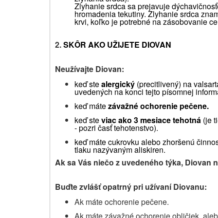
Zlyhanie srdca sa prejavuje dýchavičnos
hromadenia tekutiny.
Zlyhanie srdca znam
krvi, koľko je potrebné na zásobovanie ce
2.
SKÔR AKO UŽIJETE DIOVAN
Neužívajte Diovan:
keď ste
alergický
(precitlivený) na valsa
uvedených na konci tejto písomnej inform
keď máte
závažné ochorenie pečene.
keď ste
viac ako 3 mesiace tehotná
(je 
- pozri časť tehotenstvo).
keď máte cukrovku alebo zhoršenú činnosť
tlaku nazývaným aliskiren.
Ak sa Vás niečo z uvedeného týka, Diovan n
Buďte zvlášť opatrný pri užívaní Diovanu:
Ak máte ochorenie pečene.
Ak máte závažné ochorenie obličiek, aleb