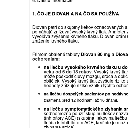
6.
Ďalšie informácie
1.
ČO JE DIOVAN A NA ČO SA POUŽÍVA
Diovan patrí do skupiny liekov označovaných ak
pomáhajú znižovať vysoký krvný tlak.
Angiotenzí
vyvoláva zvýšenie krvného tlaku.
Diovan bráni 
zníženie krvného tlaku.
Filmom obalené tablety
Diovan 80 mg
a
Diova
ochoreniam
:
na liečbu vysokého krvného tlaku u do
veku od 6 do 18
rokov
.
Vysoký krvný tla
môže poškodiť cievy mozgu, srdca a obliči
obličiek.
Vysoký krvný tlak zvyšuje riziko 
hodnoty znižuje riziko vzniku týchto ochor
na liečbu dospelých pacientov po nedávn
znamená pred 12 hodinami až 10 dňami.
na liečbu symptomatického zlyhania s
keď nemožno použiť skupinu liekov nazva
(inhibítory ACE) (skupina liekov na liečb
liečba k inhibítorom ACE, keď nie je možn
zlyhania srdca).