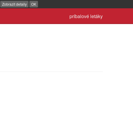
.
Zobrazit detaily
OK
príbalové letáky