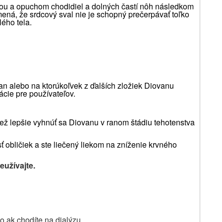
ťou a opuchom chodidiel a dolných častí nôh následkom
ená, že srdcový sval nie je schopný prečerpávať toľko
lého tela.
rtan alebo na ktorúkoľvek z ďalších zložiek Diovanu
ácie pre používateľov.
tiež lepšie vyhnúť sa Diovanu v ranom štádiu tehotenstva
 obličiek a ste liečený liekom na zníženie krvného
eužívajte.
o ak chodíte na dialýzu.