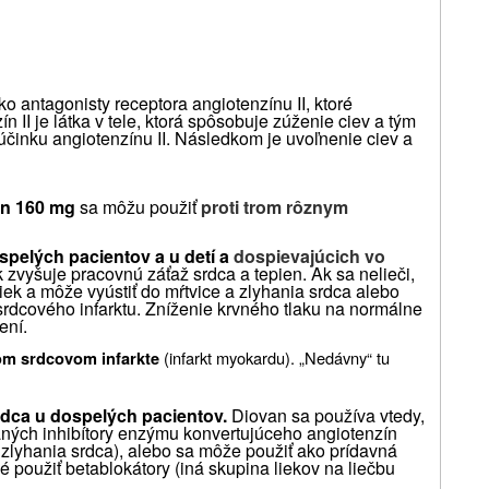
o antagonisty receptora angiotenzínu II, ktoré
n II je látka v tele, ktorá spôsobuje zúženie ciev a tým
účinku angiotenzínu II.
Následkom je uvoľnenie ciev a
n 160 mg
sa môžu použiť
proti trom rôznym
spelých pacientov a u detí a
dospievajúcich vo
k zvyšuje pracovnú záťaž srdca a tepien.
Ak sa nelieči,
ek a môže vyústiť do mŕtvice a zlyhania srdca alebo
srdcového infarktu.
Zníženie krvného tlaku na normálne
ení.
(infarkt myokardu).
„Nedávny“ tu
om srdcovom infarkte
rdca u dospelých pacientov.
Diovan sa používa vtedy,
ných inhibítory enzýmu konvertujúceho angiotenzín
u zlyhania srdca), alebo sa môže použiť ako prídavná
é použiť betablokátory (iná skupina liekov na liečbu