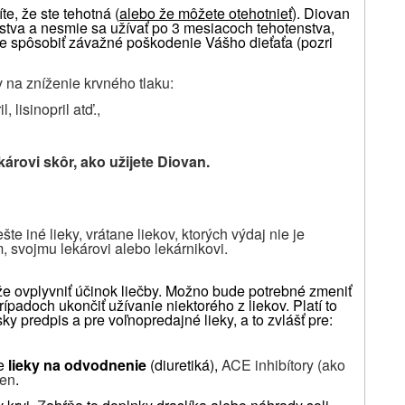
te, že ste tehotná (
alebo že môžete otehotnieť
).
Diovan
stva a nesmie sa užívať po 3 mesiacoch tehotenstva,
e spôsobiť závažné poškodenie Vášho dieťaťa (pozri
 na zníženie krvného tlaku:
, lisinopril atď.,
árovi skôr, ako užijete Diovan.
te iné lieky, vrátane liekov, ktorých výdaj nie je
, svojmu lekárovi alebo lekárnikovi.
e ovplyvniť účinok liečby.
Možno bude potrebné zmeniť
rípadoch ukončiť užívanie niektorého z liekov.
Platí to
y predpis a pre voľnopredajné lieky, a to zvlášť pre:
e
lieky na odvodnenie
(diuretiká),
ACE inhibítory (ako
ren
.