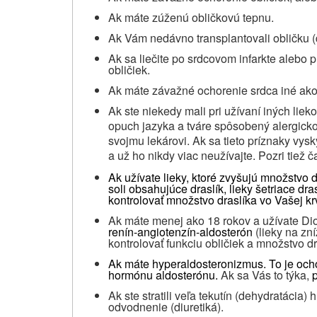
Ak máte zúženú obličkovú tepnu.
Ak Vám nedávno transplantovali obličku (d
Ak sa liečite po srdcovom infarkte alebo 
obličiek.
Ak máte závažné ochorenie srdca iné ako 
Ak ste niekedy mali pri užívaní iných lie
opuch jazyka a tváre spôsobený alergic
svojmu lekárovi. Ak sa tieto príznaky vys
a už ho nikdy viac neužívajte. Pozri tiež 
Ak užívate lieky, ktoré zvyšujú množstvo d
soli obsahujúce draslík, lieky šetriace dra
kontrolovať množstvo draslíka vo Vašej krv
Ak máte menej ako 18 rokov a užívate Diov
renín-angiotenzín-aldosterón
(lieky na zn
kontrolovať funkciu obličiek a množstvo dra
Ak máte hyperaldosteronizmus.
To je och
hormónu aldosterónu.
Ak sa Vás to týka,
Ak ste stratili veľa tekutín (dehydratáci
odvodnenie (diuretiká).