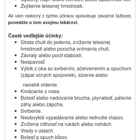
Zvýšenie telesnej hmotnosti.
Ak vám niektorý z týchto účinkov spôsobuje závažné ťažkosti,
povedzte o tom svojmu lekárovi.
Časté vedľajšie účinky:
Strata chuti do jedenia, zníženie telesnej
hmotnosti alebo porucha vnímania chuti.
Závraty alebo pocit slabosti.
Nespavosť.
Výtok z oka so svrbením, sčervenením a opuchom
(zápal očných spojoviek), slzenie alebo
neostré videnie.
Krvácanie z nosa.
Bolesť alebo nadúvanie brucha, plynatosť, pálenie
záhy alebo zápcha.
Svrbenie.
Neobvyklé vypadávanie alebo rednutie vlasov.
Znížená citlivosť na rukách alebo nohách.
Vredy v ústach.
Bolesť a opuch kĺbov.