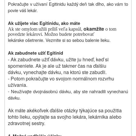
Pokračujte v užívaní Egitinidu každý deň tak dlho, ako vám to
povie váš lekár.
Ak užijete viac Egitinidu, ako máte
okamžite
Ak ste omylom užili príliš veľa kapsúl,
o tom
povedzte lekárovi. Možno budete potrebovať
lekárske ošetrenie. Vezmite si so sebou balenie lieku.
Ak zabudnete užiť Egitinid
- Ak zabudnete užiť dávku, užite ju hneď, keď si
spomeniete. Ak je ale už takmer čas na ďalšiu
dávku, vynechajte dávku, na ktorú ste zabudli.
- Potom pokračujte vo svojom normálnom rozvrhu
užívania.
- Neužívajte dvojnásobnú dávku, aby ste nahradili vynechanú
dávku.
Ak máte akékoľvek ďalšie otázky týkajúce sa použitia
tohto lieku, opýtajte sa svojho lekára, lekárnika alebo
zdravotnej sestry.