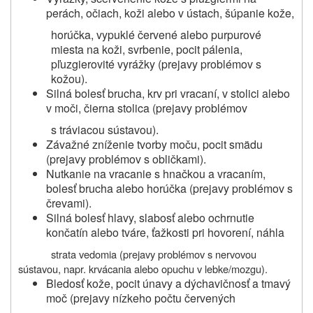
perách, očiach, koži alebo v ústach, šúpanie kože,
horúčka, vypuklé červené alebo purpurové
miesta na koži, svrbenie, pocit pálenia,
pľuzgierovité vyrážky (prejavy problémov s
kožou).
Silná bolesť brucha, krv pri vracaní, v stolici alebo
v moči, čierna stolica (prejavy problémov
s tráviacou sústavou).
Závažné zníženie tvorby moču, pocit smädu
(prejavy problémov s obličkami).
Nutkanie na vracanie s hnačkou a vracaním,
bolesť brucha alebo horúčka (prejavy problémov s
črevami).
Silná bolesť hlavy, slabosť alebo ochrnutie
končatín alebo tváre, ťažkosti pri hovorení, náhla
strata vedomia (prejavy problémov s nervovou
sústavou,
napr. krvácania alebo opuchu v lebke/mozgu
).
Bledosť kože, pocit únavy a dýchavičnosť a tmavý
moč (prejavy nízkeho počtu červených