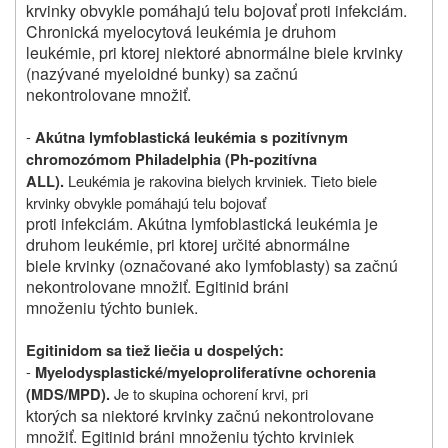
krvinky obvykle pomáhajú telu bojovať proti infekciám.
Chronická myelocytová leukémia je druhom
leukémie, pri ktorej niektoré abnormálne biele krvinky
(nazývané myeloidné bunky) sa začnú
nekontrolovane množiť.
-
Akútna lymfoblastická leukémia s pozitívnym
chromozómom Philadelphia (Ph-pozitívna
Leukémia je rakovina bielych krviniek. Tieto biele
ALL).
krvinky obvykle pomáhajú telu bojovať
proti infekciám. Akútna lymfoblastická leukémia je
druhom leukémie, pri ktorej určité abnormálne
biele krvinky (označované ako lymfoblasty) sa začnú
nekontrolovane množiť. Egitinid bráni
množeniu týchto buniek.
Egitinidom sa tiež liečia u dospelých:
-
Myelodysplastické/myeloproliferatívne ochorenia
Je to skupina ochorení krvi, pri
(MDS/MPD).
ktorých sa niektoré krvinky začnú nekontrolovane
množiť. Egitinid bráni množeniu týchto krviniek