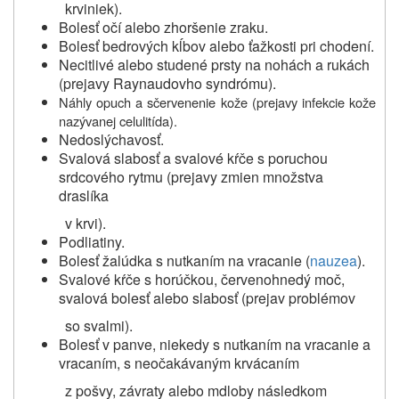
krviniek).
Bolesť očí alebo zhoršenie zraku.
Bolesť bedrových kĺbov alebo ťažkosti pri chodení.
Necitlivé alebo studené prsty na nohách a rukách
(prejavy Raynaudovho syndrómu).
Náhly opuch a sčervenenie kože (prejavy infekcie kože
nazývanej celulitída).
Nedoslýchavosť.
Svalová slabosť a svalové kŕče s poruchou
srdcového rytmu (prejavy zmien množstva
draslíka
v krvi).
Podliatiny.
Bolesť žalúdka s nutkaním na vracanie (
nauzea
).
Svalové kŕče s horúčkou, červenohnedý moč,
svalová bolesť alebo slabosť (prejav problémov
so svalmi).
Bolesť v panve, niekedy s nutkaním na vracanie a
vracaním, s neočakávaným krvácaním
z pošvy, závraty alebo mdloby následkom