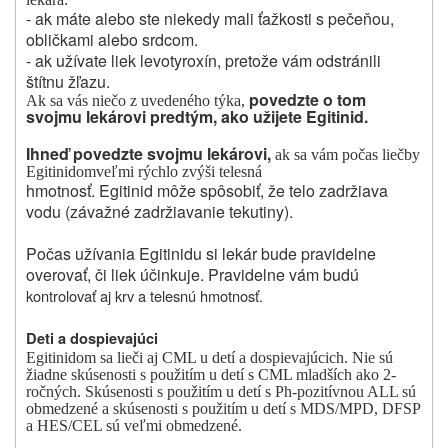
- ak máte alebo ste niekedy mali ťažkosti s pečeňou,
obličkami alebo srdcom.
- ak užívate liek levotyroxín, pretože vám odstránili
štítnu žľazu.
povedzte o tom
Ak sa vás niečo z uvedeného týka,
svojmu lekárovi predtým, ako užijete Egitinid.
Ihneď povedzte svojmu lekárovi,
ak sa vám
počas liečby
Egitinidom
veľmi rýchlo zvýši telesná
hmotnosť. Egitinid môže spôsobiť, že telo zadržiava
vodu (závažné zadržiavanie tekutiny).
Počas užívania Egitinidu si lekár bude pravidelne
overovať, či liek účinkuje. Pravidelne vám budú
kontrolovať aj krv a telesnú hmotnosť.
Deti a dospievajúci
Egitinidom sa lieči aj CML u detí a dospievajúcich. Nie sú
žiadne skúsenosti s použitím u detí s CML mladších ako 2-
ročných.
Skúsenosti s použitím u detí s Ph-pozitívnou ALL sú
obmedzené a skúsenosti s použitím u detí s MDS/MPD, DFSP
a HES/CEL sú veľmi obmedzené.