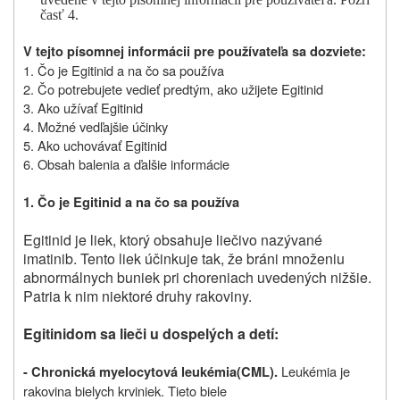
časť 4.
V tejto písomnej informácii pre používateľa sa dozviete:
1. Čo je Egitinid a na čo sa používa
2. Čo potrebujete vedieť predtým, ako užijete Egitinid
3. Ako užívať Egitinid
4. Možné vedľajšie účinky
5. Ako uchovávať Egitinid
6. Obsah balenia a ďalšie informácie
1. Čo je Egitinid a na čo sa používa
Egitinid je liek, ktorý obsahuje liečivo nazývané
imatinib. Tento liek účinkuje tak, že bráni množeniu
abnormálnych buniek pri choreniach uvedených nižšie.
Patria k nim niektoré druhy rakoviny.
Egitinidom sa lieči u dospelých a detí:
Leukémia je
- Chronická myelocytová leukémia
(CML).
rakovina bielych krviniek. Tieto biele