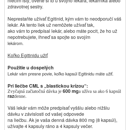
niečím istý, overte si to u svojho lekára, lekárnika alebo
zdravotnej sestry.
Neprestaňte užívať Egitinid, kým vám to neodporučí váš
lekár. Ak tento liek už nemôžete užívať tak,
ako vám to predpísal lekár, alebo máte pocit, že ho už
nepotrebujete, ihneď sa spojte so svojím
lekárom.
Koľko Egitinidu užiť
Použitie u dospelých
Lekár vám presne povie, koľko kapsúl Egitinidu máte užiť.
Pri liečbe CML s „blastickou krízou“:
600 mg
Zvyčajná začiatočná dávka je
a užíva sa ako 6 kapsúl
raz
denne.
Váš lekár vám môže predpísať vyššiu alebo nižšiu
dávku v závislosti od vašej odpovede
na liečbu. Ak je vaša denná dávka 800 mg (8 kapsúl),
užívajte 4 kapsuly ráno a 4 kapsuly večer.