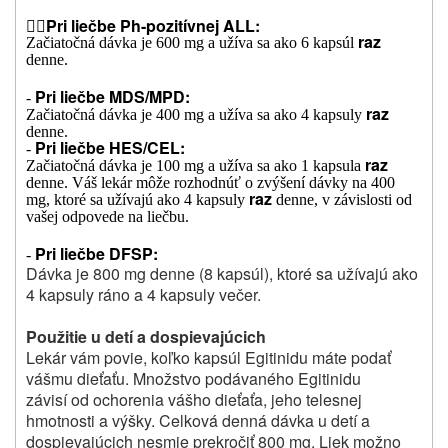

Pri liečbe Ph-pozitívnej ALL:
raz
Začiatočná dávka je 600 mg a užíva sa ako 6 kapsúl
denne.
Pri liečbe MDS/MPD:
-
raz
Začiatočná dávka je 400 mg a užíva sa ako 4 kapsuly
denne.
Pri liečbe HES/CEL:
-
raz
Začiatočná dávka je 100 mg a užíva sa ako 1 kapsula
denne. Váš lekár môže rozhodnúť o zvýšení dávky na 400
raz
mg, ktoré sa užívajú ako 4 kapsuly
denne, v závislosti od
vašej odpovede na liečbu.
Pri liečbe DFSP:
-
Dávka je 800 mg denne (8 kapsúl), ktoré sa užívajú ako
4 kapsuly ráno a 4 kapsuly večer.
Použitie u detí a dospievajúcich
Lekár vám povie, koľko kapsúl Egitinidu máte podať
vášmu dieťaťu. Množstvo podávaného Egitinidu
závisí od ochorenia vášho dieťaťa, jeho telesnej
hmotnosti a výšky. Celková denná dávka u detí a
dospievajúcich nesmie prekročiť 800 mg. Liek možno