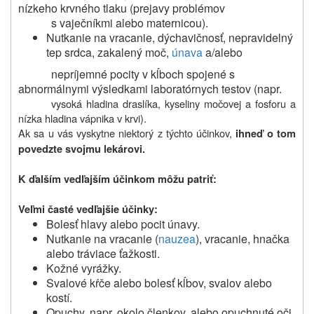
nízkeho krvného tlaku (prejavy problémov
s vaječníkmi alebo maternicou).
Nutkanie na vracanie, dýchavičnosť, nepravidelný
tep srdca, zakalený moč,
únava
a/alebo
nepríjemné pocity v kĺboch spojené s
abnormálnymi výsledkami laboratórnych testov (napr.
vysoká hladina draslíka, kyseliny močovej a fosforu a
nízka hladina vápnika v krvi).
Ak sa u vás vyskytne niektorý z týchto účinkov,
ihneď o tom
povedzte svojmu lekárovi.
K ďalším vedľajším účinkom môžu patriť:
Veľmi časté vedľajšie účinky:
Bolesť hlavy alebo pocit únavy.
Nutkanie na vracanie (
nauzea
), vracanie, hnačka
alebo tráviace ťažkosti.
Kožné vyrážky.
Svalové kŕče alebo bolesť kĺbov, svalov alebo
kostí.
Opuchy, napr. okolo členkov, alebo opuchnuté oči.