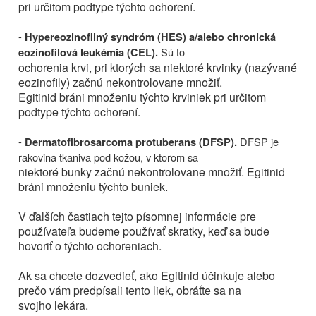
pri určitom podtype týchto ochorení.
-
Hypereozinofilný syndróm (HES) a/alebo chronická
Sú to
eozinofilová leukémia (CEL).
ochorenia krvi, pri ktorých sa niektoré krvinky (nazývané
eozinofily) začnú nekontrolovane množiť.
Egitinid bráni množeniu týchto krviniek pri určitom
podtype týchto ochorení.
-
DFSP je
Dermatofibrosarcoma protuberans (DFSP).
rakovina tkaniva pod kožou, v ktorom sa
niektoré bunky začnú nekontrolovane množiť. Egitinid
bráni množeniu týchto buniek.
V ďalších častiach tejto písomnej informácie pre
používateľa budeme používať skratky, keď sa bude
hovoriť o týchto ochoreniach.
Ak sa chcete dozvedieť, ako Egitinid účinkuje alebo
prečo vám predpísali tento liek, obráťte sa na
svojho lekára.