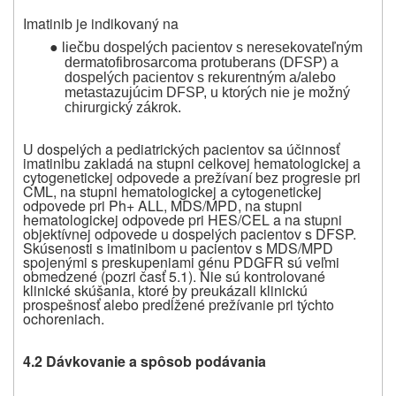
Imatinib je indikovaný na
●
liečbu dospelých pacientov s neresekovateľným
dermatofibrosarcoma protuberans (DFSP) a
dospelých pacientov s rekurentným a/alebo
metastazujúcim DFSP, u ktorých nie je možný
chirurgický zákrok.
U dospelých a pediatrických pacientov sa účinnosť
imatinibu zakladá na stupni celkovej hematologickej a
cytogenetickej odpovede a prežívaní bez progresie pri
CML, na stupni hematologickej a cytogenetickej
odpovede pri Ph+ ALL, MDS/MPD, na stupni
hematologickej odpovede pri HES/CEL a na stupni
objektívnej odpovede u dospelých pacientov s DFSP.
Skúsenosti s imatinibom u pacientov s MDS/MPD
spojenými s preskupeniami génu PDGFR sú veľmi
obmedzené (pozri časť 5.1). Nie sú kontrolované
klinické skúšania, ktoré by preukázali klinickú
prospešnosť alebo predĺžené prežívanie pri týchto
ochoreniach.
4.2 Dávkovanie a spôsob podávania