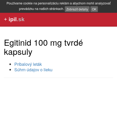
Používame cookie na personalizáciu reklám a abychom mohli analyzovať
prevádzku na našich stránkach.
Zobrazit detaily
OK
+
ipil
.sk
Egitinid 100 mg tvrdé
kapsuly
Príbalový leták
Súhrn údajov o lieku