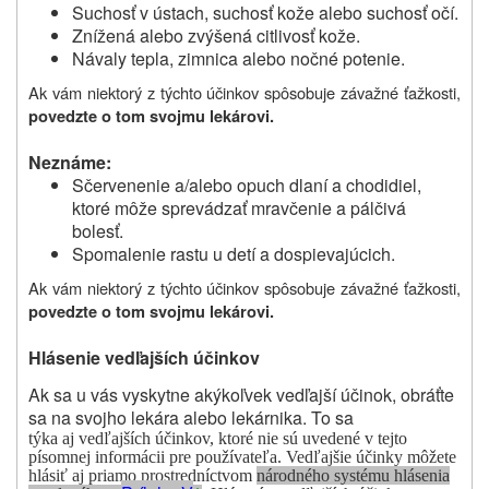
Suchosť v ústach, suchosť kože alebo suchosť očí.
Znížená alebo zvýšená citlivosť kože.
Návaly tepla, zimnica alebo nočné potenie.
Ak vám niektorý z týchto účinkov spôsobuje závažné ťažkosti,
povedzte o tom svojmu lekárovi.
Neznáme:
Sčervenenie a/alebo opuch dlaní a chodidiel,
ktoré môže sprevádzať mravčenie a pálčivá
bolesť.
Spomalenie rastu u detí a dospievajúcich.
Ak vám niektorý z týchto účinkov spôsobuje závažné ťažkosti,
povedzte o tom svojmu lekárovi.
Hlásenie vedľajších účinkov
Ak sa u vás vyskytne akýkoľvek vedľajší účinok, obráťte
sa na svojho lekára alebo lekárnika. To sa
týka aj vedľajších účinkov, ktoré nie sú uvedené v tejto
písomnej informácii pre používateľa.
Vedľajšie účinky môžete
hlásiť aj priamo prostredníctvom
národného systému hlásenia