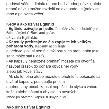
podávať vášmu dieťaťu denne buď v jednej dávke, alebo
dennú dávku možno rozdeliť na dve podania (polovica
ráno a polovica večer).
Kedy a ako užívať Egitinid
Egitinid užívajte pri jedle.
-
Pomôže vás to ochrániť pred
žalúdočnými ťažkosťami počas
užívania Egitinidu.
Kapsuly prehĺtajte celé a zapíjajte ich veľkým
-
pohárom vody.
Kapsuly neotvárajte
a nedrvte, pokiaľ nemáte ťažkosti s ich prehĺtaním (ako
sa to môže stať u detí).
- Ak kapsuly nemôžete prehĺtať, môžete ich otvoriť a
nasypať prášok do pohára obyčajnej vody
alebo jablkovej šťavy.
- Ak ste tehotná alebo môžete otehotnieť a pokúšate sa
otvárať kapsuly, postupujte pri tom
opatrne, aby obsah kapsúl neprišiel do styku s vašou
kožou alebo očami a aby ste ho nevdýchli.
Ihneď po otvorení kapsúl si umyte ruky.
Ako dlho užívať Egitinid