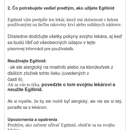
2. Čo potrebujete vedieť predtým, ako užijete Egitinid
Egitinid vám predpíše len lekár, ktorý má skúsenosti s liekmi
.
používanými na liečbu rakoviny krvi alebo solídnych nádorov
Dôsledne dodržujte všetky pokyny svojho lekára, aj keď
sa budú líšiť od všeobecných údajov v tejto
písomnej informácii pre používateľa.
Neužívajte Egitinid:
- ak ste alergický na imatinib alebo na ktorúkoľvek z
ďalších zložiek tohto lieku (uvedených v
časti 6).
povedzte o tom svojmu lekárovi a
Ak sa vás to týka,
neužite Egitinid.
Ak si myslíte, že by ste mohli byť alergický, ale nie ste si istý,
poraďte sa s lekárom.
Upozornenia a opatrenia
Predtým, ako začnete užívať Egitinid,
obráťte sa na svojho
lekára: