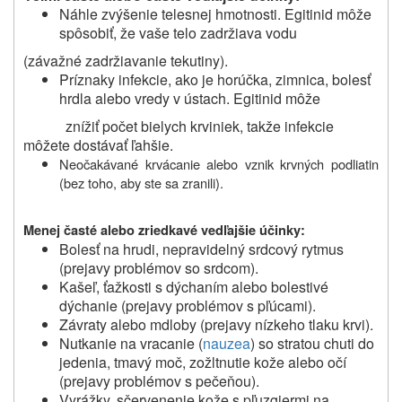
Náhle zvýšenie telesnej hmotnosti. Egitinid môže
spôsobiť, že vaše telo zadržiava vodu
(závažné zadržiavanie tekutiny).
Príznaky infekcie, ako je horúčka, zimnica, bolesť
hrdla alebo vredy v ústach. Egitinid môže
znížiť počet bielych krviniek, takže infekcie
môžete dostávať ľahšie.
Neočakávané krvácanie alebo vznik krvných podliatin
(bez toho, aby ste sa zranili).
Menej časté alebo zriedkavé vedľajšie účinky:
Bolesť na hrudi, nepravidelný srdcový rytmus
(prejavy problémov so srdcom).
Kašeľ, ťažkosti s dýchaním alebo bolestivé
dýchanie (prejavy problémov s pľúcami).
Závraty alebo mdloby (prejavy nízkeho tlaku krvi).
Nutkanie na vracanie (
nauzea
) so stratou chuti do
jedenia, tmavý moč, zožltnutie kože alebo očí
(prejavy problémov s pečeňou).
Vyrážky, sčervenenie kože s pľuzgiermi na