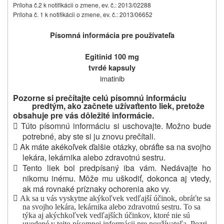
Príloha č.2 k notifikácii o zmene, ev. č.: 2013/02288
Príloha č. 1 k notifikácii o zmene, ev. č.: 2013/06652
Písomná informácia pre používateľa
Egitinid 100 mg
tvrdé kapsuly
imatinib
Pozorne si prečítajte celú písomnú informáciu
predtým, ako začnete užívať
tento liek, pretože
obsahuje pre vás dôležité informácie.

Túto písomnú informáciu si uschovajte. Možno bude
potrebné, aby ste si ju znovu prečítali.

Ak máte akékoľvek ďalšie otázky, obráťte sa na svojho
lekára, lekárnika alebo zdravotnú sestru.

Tento liek bol predpísaný iba vám. Nedávajte ho
nikomu inému. Môže mu uškodiť, dokonca aj vtedy,
ak má rovnaké príznaky ochorenia ako vy.

Ak sa u vás vyskytne akýkoľvek vedľajší účinok, obráťte sa
na svojho lekára, lekárnika alebo zdravotnú sestru. To sa
týka aj akýchkoľvek vedľajších účinkov, ktoré nie sú
uvedené v tejto písomnej informácii pre používateľa. Pozri