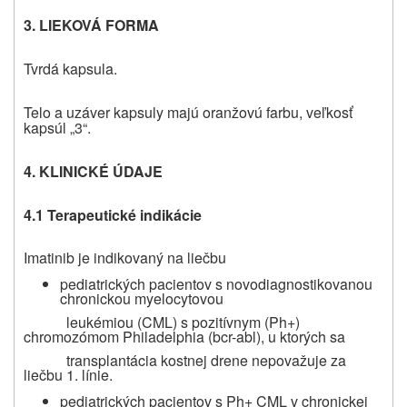
3. LIEKOVÁ FORMA
Tvrdá kapsula.
Telo a uzáver kapsuly majú oranžovú farbu, veľkosť
kapsúl „3“.
4. KLINICKÉ ÚDAJE
4.1 Terapeutické indikácie
Imatinib je indikovaný na liečbu
pediatrických pacientov s novodiagnostikovanou
chronickou myelocytovou
leukémiou (CML) s pozitívnym (Ph+)
chromozómom Philadelphia (bcr-abl), u ktorých sa
transplantácia kostnej drene nepovažuje za
liečbu 1. línie.
pediatrických pacientov s Ph+ CML v chronickej