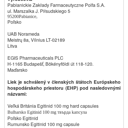
Pabianickie Zakłady Farmaceutyczne Polfa S.A.
ul. Marszalka J. Piłsudskiego 5
95200
Pabianice,
Poľsko
UAB Norameda
Meistrų 8a, Vilnius LT-02189
Litva
EGIS Pharmaceuticals PLC
H-1165 Budapešť, Bökényföldi út 118-120.
Maďarsko
Liek je schválený v členských štátoch Európskeho
hospodárskeho priestoru (EHP) pod nasledovnými
názvami:
Veľká Británia Egitinid 100 mg hard capsules
Bulharsko Egitinid 100 mg
твърда kапсула
Poľsko Egitinid
Rumunsko Egitinid 100 mg capsule