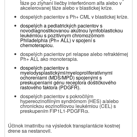
fáze po zlyhaní liečby interferónom alfa alebo v
akcelerovanej fáze alebo v blastickej kríze.
dospelých pacientov s Ph+ CML v blastickej kríze.
dospelých a pediatrických pacientov s
novodiagnostikovanou akútnou lymfoblastickou
leukémiou s pozitívnym chromozómom
Philadelphia (Ph+ ALL) v spojení s
chemoterapiou.
dospelých pacientov pri relapse alebo refraktérnej
Ph+ ALL ako monoterapia.
dospelých pacientov s
myelodysplastickými/myeloproliferatívnymi
ochoreniami (MDS/MPD) spojenými s
preskupeniami génu receptora doštičkového
rastového faktora (PDGFR).
dospelých pacientov s pokročilým
hypereozinofilným syndrómom (HES) a/alebo
chronickou eozinofilovou leukémiou (CEL) s
preskupením FIP1L1-PDGFRα.
Účinok imatinibu na výsledok transplantácie kostnej
drene sa nestanovil.