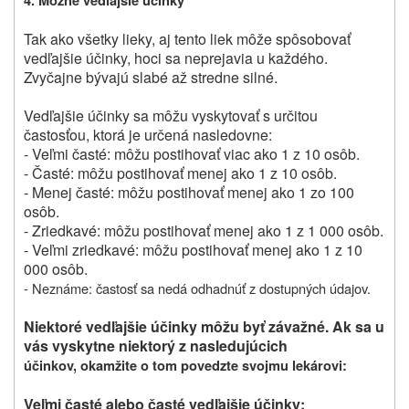
4. Možné vedľajšie účinky
Tak ako všetky lieky, aj tento liek môže spôsobovať
vedľajšie účinky, hoci sa neprejavia u každého.
Zvyčajne bývajú slabé až stredne silné.
Vedľajšie účinky sa môžu vyskytovať s určitou
častosťou, ktorá je určená nasledovne:
- Veľmi časté: môžu postihovať viac ako 1 z 10 osôb.
- Časté: môžu postihovať menej ako 1 z 10 osôb.
- Menej časté: môžu postihovať menej ako 1 zo 100
osôb.
- Zriedkavé: môžu postihovať menej ako 1 z 1 000 osôb.
- Veľmi zriedkavé: môžu postihovať menej ako 1 z 10
000 osôb.
- Neznáme: častosť sa nedá odhadnúť z dostupných údajov.
Niektoré vedľajšie účinky môžu byť závažné. Ak sa u
vás vyskytne niektorý z nasledujúcich
účinkov, okamžite o tom povedzte svojmu lekárovi:
Veľmi časté alebo časté vedľajšie účinky: