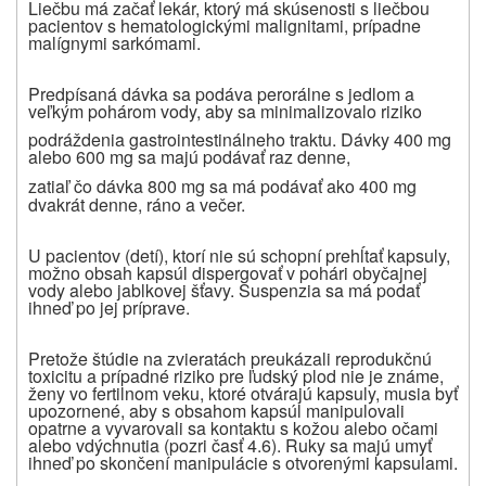
Liečbu má začať lekár, ktorý má skúsenosti s liečbou
pacientov s hematologickými malignitami, prípadne
malígnymi sarkómami.
Predpísaná dávka sa podáva perorálne s jedlom a
veľkým pohárom vody, aby sa minimalizovalo riziko
podráždenia gastrointestinálneho traktu. Dávky 400 mg
alebo 600 mg sa majú podávať raz denne,
zatiaľ čo dávka 800 mg sa má podávať ako 400 mg
dvakrát denne, ráno a večer.
U pacientov (detí), ktorí nie sú schopní prehĺtať kapsuly,
možno obsah kapsúl dispergovať v pohári obyčajnej
vody alebo jablkovej šťavy. Suspenzia sa má podať
ihneď po jej príprave.
Pretože štúdie na zvieratách preukázali reprodukčnú
toxicitu a prípadné riziko pre ľudský plod nie je známe,
ženy vo fertilnom veku, ktoré otvárajú kapsuly, musia byť
upozornené, aby s obsahom kapsúl manipulovali
opatrne a vyvarovali sa kontaktu s kožou alebo očami
alebo vdýchnutia (pozri časť 4.6). Ruky sa majú umyť
ihneď po skončení manipulácie s otvorenými kapsulami.