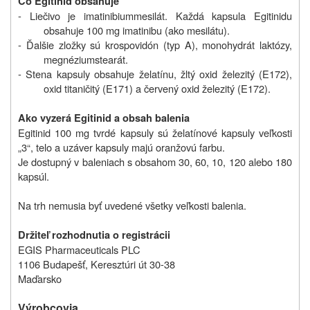
Čo Egitinid obsahuje
- Liečivo je
imatinibiummesilát
. Každá kapsula Egitinidu
obsahuje 100 mg imatinibu (ako mesilátu).
- Ďalšie zložky sú krospovidón (typ A), monohydrát laktózy,
megnéziumstearát.
- Stena kapsuly obsahuje želatínu, žltý oxid železitý (E172),
oxid titaničitý (E171) a červený oxid železitý (E172).
Ako vyzerá Egitinid a obsah balenia
Egitinid 100 mg tvrdé kapsuly sú želatínové kapsuly veľkosti
„3“, telo a uzáver kapsuly majú oranžovú farbu.
Je dostupný v baleniach s obsahom 30, 60, 10, 120 alebo 180
kapsúl.
Na trh nemusia byť uvedené všetky veľkosti balenia.
Držiteľ rozhodnutia o registrácii
EGIS Pharmaceuticals PLC
1106 Budapešť, Keresztúri út 30-38
Maďarsko
Výrobcovia