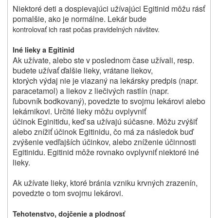
Niektoré deti a dospievajúci užívajúci Egitinid môžu rásť
pomalšie, ako je normálne. Lekár bude
kontrolovať ich rast počas pravidelných návštev.
Iné lieky a Egitinid
Ak užívate, alebo ste v poslednom čase užívali, resp.
budete užívať ďalšie lieky, vrátane liekov,
ktorých výdaj nie je viazaný na lekársky predpis (napr.
paracetamol) a liekov z liečivých rastlín (napr.
ľubovník bodkovaný), povedzte to svojmu lekárovi alebo
lekárnikovi. Určité lieky môžu ovplyvniť
účinok Eginitidu, keď sa užívajú súčasne. Môžu zvýšiť
alebo znížiť účinok Egitinidu, čo má za následok buď
zvýšenie vedľajších účinkov, alebo zníženie účinnosti
Egitinidu. Egitinid môže rovnako ovplyvniť niektoré iné
lieky.
Ak užívate lieky, ktoré bránia vzniku krvných zrazenín,
povedzte o tom svojmu lekárovi.
Tehotenstvo, dojčenie a plodnosť