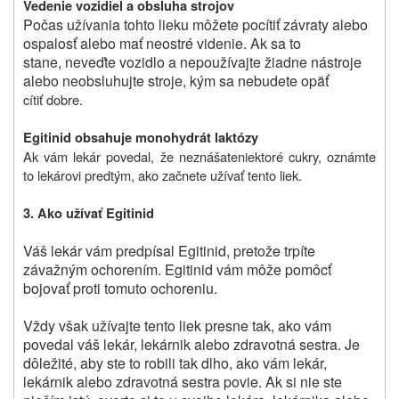
Vedenie vozidiel a obsluha strojov
Počas užívania tohto lieku môžete pocítiť závraty alebo
ospalosť alebo mať neostré videnie. Ak sa to
stane, neveďte vozidlo a nepoužívajte žiadne nástroje
alebo neobsluhujte stroje, kým sa nebudete opäť
cítiť dobre.
Egitinid obsahuje monohydrát laktózy
Ak vám lekár povedal, že
neznášate
niektoré cukry, oznámte
to lekárovi predtým, ako začnete užívať tento liek.
3. Ako užívať Egitinid
Váš lekár vám predpísal Egitinid, pretože trpíte
závažným ochorením. Egitinid vám môže pomôcť
bojovať proti tomuto ochoreniu.
Vždy však užívajte tento liek presne tak, ako vám
povedal váš lekár, lekárnik alebo zdravotná sestra. Je
dôležité, aby ste to robili tak dlho, ako vám lekár,
lekárnik alebo zdravotná sestra povie. Ak si nie ste