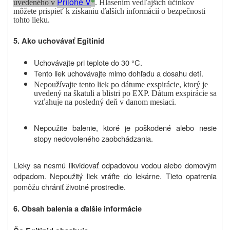
Prílohe V
uvedeného v
*
. Hlásením vedľajších účinkov
môžete prispieť k získaniu ďalších informácií o bezpečnosti
tohto lieku.
5. Ako uchovávať Egitinid
Uchovávajte pri teplote do 30 °C.
Tento liek uchovávajte mimo dohľadu a dosahu detí.
Nepoužívajte tento liek po dátume exspirácie, ktorý je
uvedený na škatuli
a blistri po EXP.
Dátum exspirácie sa
vzťahuje na posledný deň v danom mesiaci.
Nepoužite balenie, ktoré je poškodené alebo nesie
stopy nedovoleného zaobchádzania.
Lieky sa nesmú likvidovať odpadovou vodou alebo domovým
odpadom. Nepoužitý liek vráťte do lekárne. Tieto opatrenia
pomôžu chrániť životné prostredie.
6. Obsah balenia a ďalšie informácie