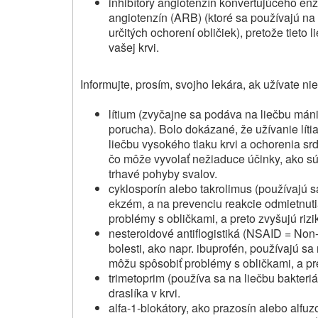
inhibítory angiotenzín konvertujúceho en
angiotenzín (ARB) (ktoré sa používajú na
určitých ochorení obličiek), pretože tieto 
vašej krvi.
Informujte, prosím, svojho lekára, ak užívate ni
lítium (zvyčajne sa podáva na liečbu mán
porucha). Bolo dokázané, že užívanie líti
liečbu vysokého tlaku krvi a ochorenia srdc
čo môže vyvolať nežiaduce účinky, ako sú:
trhavé pohyby svalov.
cyklosporín alebo takrolimus (používajú s
ekzém, a na prevenciu reakcie odmietnutia
problémy s obličkami, a preto zvyšujú rizik
nesteroidové antiflogistiká (NSAID = Non‑s
bolesti, ako napr. ibuprofén, používajú sa 
môžu spôsobiť problémy s obličkami, a pret
trimetoprim (používa sa na liečbu bakteriá
draslíka v krvi.
alfa‑1‑blokátory, ako prazosín alebo alfuz