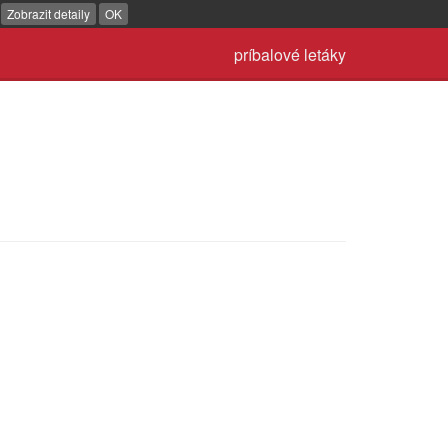
.
Zobrazit detaily
OK
príbalové letáky