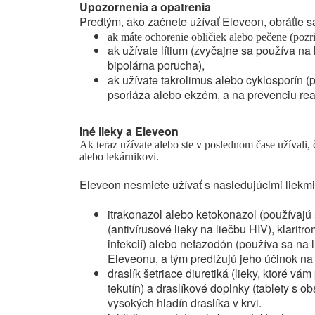
Upozornenia a opatrenia
Predtým, ako začnete užívať Eleveon, obráťte s
ak máte ochorenie obličiek alebo pečene (pozri
ak užívate lítium (zvyčajne sa používa n
bipolárna porucha),
ak užívate takrolimus alebo cyklosporín (
psoriáza alebo ekzém, a na prevenciu reak
Iné lieky a Eleveon
Ak teraz užívate alebo ste v poslednom čase užívali
,
alebo lekárnikovi.
Eleveon nesmiete užívať s nasledujúcimi liekmi 
itrakonazol alebo ketokonazol (používajú sa
(antivírusové lieky na liečbu HIV), klaritr
infekcií) alebo nefazodón (používa sa na l
Eleveonu, a tým predlžujú jeho účinok na
draslík šetriace diuretiká (lieky, ktoré 
tekutín) a draslíkové doplnky (tablety s ob
vysokých hladín draslíka v krvi.