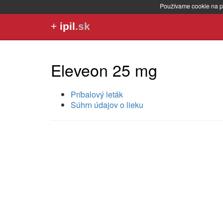
Používame cookie na p
+
ipil
.sk
Eleveon 25 mg
Príbalový leták
Súhrn údajov o lieku