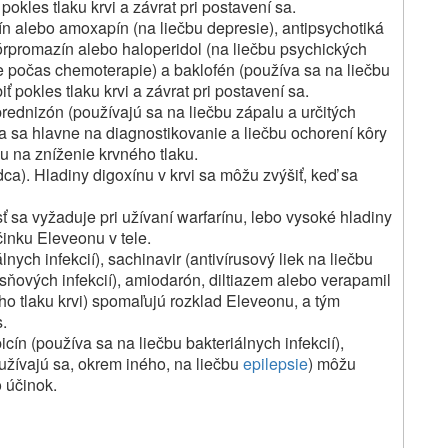
pokles tlaku krvi a závrat pri postavení sa.
ylín alebo amoxapín (na liečbu depresie), antipsychotiká
lórpromazín alebo haloperidol (na liečbu psychických
ne počas chemoterapie) a baklofén (používa sa na liečbu
ť pokles tlaku krvi a závrat pri postavení sa.
prednizón (používajú sa na liečbu zápalu a určitých
a sa hlavne na diagnostikovanie a liečbu ochorení kôry
u na zníženie krvného tlaku.
ca). Hladiny digoxínu v krvi sa môžu zvýšiť, keď sa
osť sa vyžaduje pri užívaní warfarínu, lebo vysoké hladiny
inku Eleveonu v tele.
nych infekcií), sachinavir (antivírusový liek na liečbu
esňových infekcií), amiodarón, diltiazem alebo verapamil
o tlaku krvi) spomaľujú rozklad Eleveonu, a tým
.
icín (používa sa na liečbu bakteriálnych infekcií),
užívajú sa, okrem iného, na liečbu
epilepsie
) môžu
o účinok.