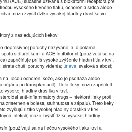
zýmu (ACE) súčasne užívané s blokátormi receptora pre
 liečbu vysokého krvného tlaku, ochorenia srdca alebo
liečivá môžu zvýšiť riziko vysokej hladiny draslíka vo
ektorý z nasledujúcich liekov:
io‑depresívnej poruchy nazývanej aj bipolárna
a spolu s diuretikami a ACE inhibítormi (používajú sa na
a) zapríčiňuje príliš vysoké zvýšenie hladín lítia v krvi,
 strata chuti; poruchy videnia;
únava
; svalová slabosť;
a na liečbu ochorení kože, ako je psoriáza alebo
 orgánu po transplantácii). Tieto lieky môžu zapríčiniť
o vysokej hladiny draslíka v krvi.
teroidal anti‑inflammatory drugs – niektoré lieky proti
na zmiernenie bolesti, stuhnutosti a zápalu). Tieto lieky
o zvyšujú riziko vysokej hladiny draslíka v krvi.
lnych infekcií) môže zvýšiť riziko vysokej hladiny
osín (používajú sa na liečbu vysokého tlaku krvi a