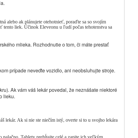
la.
otná alebo ak plánujete otehotnieť
, poraďte sa so svojím
 tento liek.
Účinok Eleveonu
u ľudí počas tehotenstva sa
rského mlieka. Rozhodnutie o tom, či máte prestať
kom prípade neveďte vozidlo, ani neobsluhujte stroje.
kru). Ak vám váš lekár povedal, že neznášate niektoré
o lieku.
 lekár. Ak si nie ste niečím istý, overte si to u svojho lekára
 nalačno. Tablety prehĺtajte celé a zapite ich veľkým