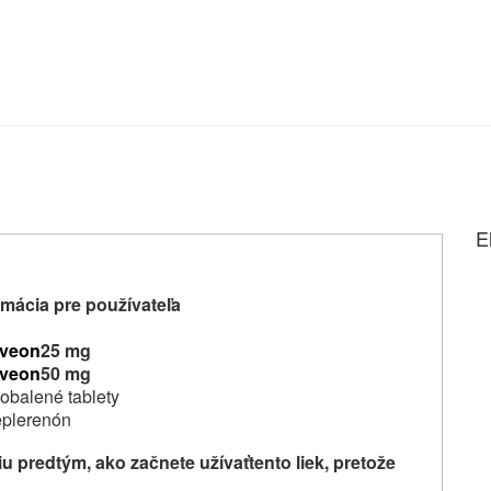
E
mácia pre používateľa
eveon
25 mg
eveon
50 mg
obalené tablety
eplerenón
iu
predtým, ako začnete užívať
tento liek, pretože