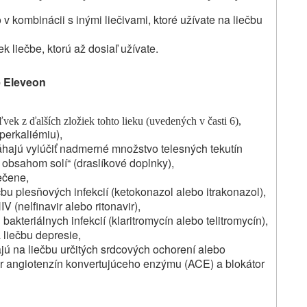
 v kombinácii s inými liečivami, ktoré užívate na liečbu
 liečbe, ktorú až dosiaľ užívate.
e Eleveon
ľvek z ďalších zložiek
tohto lieku (uvedených v časti 6),
perkaliémiu),
áhajú vylúčiť nadmerné množstvo telesných tekutín
 s obsahom solí“ (draslíkové doplnky),
ečene,
ečbu plesňových infekcií (ketokonazol alebo itrakonazol),
V (nelfinavir alebo ritonavir),
bakteriálnych infekcií (klaritromycín alebo telitromycín),
 liečbu depresie,
ajú na liečbu určitých srdcových ochorení alebo
or angiotenzín konvertujúceho enzýmu (ACE) a blokátor