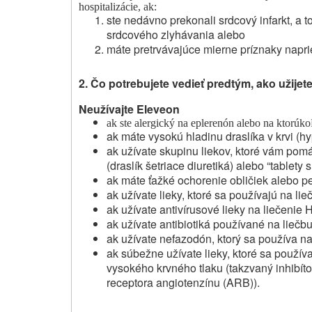
hospitalizácie, ak:
ste nedávno prekonali srdcový infarkt, a to
srdcového zlyhávania alebo
máte pretrvávajúce mierne príznaky napriek
2.
Čo potrebujete vedieť predtým, ako užijet
Neužívajte
Eleveon
ak ste alergický na eplerenón alebo na
ktorúko
ak máte vysokú hladinu draslíka v krvi (hy
ak užívate skupinu liekov, ktoré vám pom
(draslík šetriace diuretiká) alebo “tablety
ak máte ťažké ochorenie obličiek alebo p
ak užívate lieky, ktoré sa používajú na li
ak užívate antivírusové lieky na liečenie HI
ak užívate antibiotiká používané na liečbu 
ak užívate nefazodón, ktorý sa používa na
ak súbežne užívate lieky, ktoré sa použív
vysokého krvného tlaku (takzvaný inhibít
receptora angiotenzínu (ARB)).