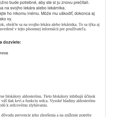
žno bude potrebné, aby ste si ju znovu prečítali.
sa na svojho lekára alebo lekárnika.
vajte ho nikomu inému. Môže mu uškodiť, dokonca aj
ako vy.
ok,
obráťte sa na svojho lekára
alebo
lekárnika. To sa týka aj
ú uvedené v tejto písomnej informácii pre používateľa
.
a dozviete:
eveon
ne blokátory aldosterónu. Tieto blokátory inhibujú účinok
e váš tlak krvi a funkciu srdca. V
ysoké hladiny aldosterónu
edú k srdcovému zlyhávaniu.
z dôvodu prevencie jeho
zhoršenia a na zníženie potreby