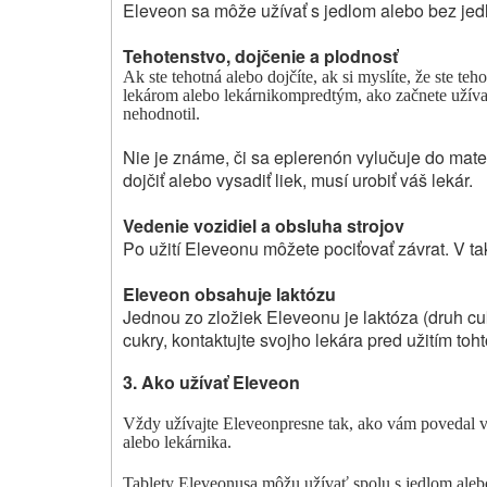
Eleveon sa môže užívať s jedlom alebo bez jed
Tehotenstvo, dojčenie a plodnosť
Ak ste tehotná alebo dojčíte, ak si myslíte, že ste teh
lekárom alebo lekárnikom
predtým, ako začnete užívať
nehodnotil.
Nie je známe, či sa eplerenón vylučuje do mate
dojčiť alebo vysadiť liek, musí urobiť váš lekár.
Vedenie vozidiel a obsluha strojov
Po užití Eleveonu môžete pociťovať závrat. V ta
Eleveon obsahuje laktózu
Jednou zo zložiek Eleveonu je laktóza (druh cu
cukry, kontaktujte svojho lekára pred užitím toht
3.
Ako užívať Eleveon
Vždy užívajte
Eleveon
presne tak, ako vám povedal váš
alebo lekárnika.
Tablety Eleveon
u
sa môžu užívať spolu s jedlom alebo