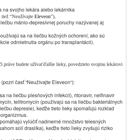
a na svojho lekára alebo lekárnika
 tiež “Neužívajte
Eleveon
”),
a liečbu mánio-depresívnej poruchy nazývanej aj
používajú sa na liečbu kožných ochorení, ako sú
cie odmietnutia orgánu po transplantácii).
 či práve budete užívať
ďalšie lieky,
povedzte
to svojmu lekárovi
(pozri časť “Neužívajte Eleveon“):
 na liečbu plesňových infekcií), ritonavir, nelfinavir
omycín, telitromycín (používajú sa na liečbu bakteriálnych
iečbu depresie), keďže tieto lieky spomaľujú rozklad
 organizmus.
vám pomáhajú vylúčiť nadmerné množstvo telesných
sahom solí draslíka), keďže tieto lieky zvyšujú riziko