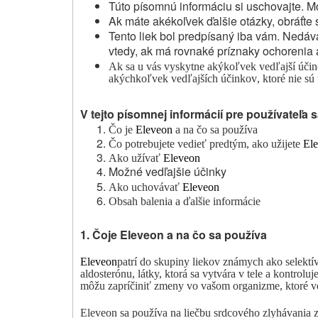
Túto písomnú informáciu si uschovajte. Mo
Ak máte akékoľvek ďalšie otázky, obráťte 
Tento liek bol predpísaný iba vám. Nedá
vtedy, ak má rovnaké príznaky ochorenia 
Ak
sa u vás vyskytne
akýkoľvek vedľajší účin
akýchkoľvek vedľajších účinkov
, ktoré nie s
V tejto písomnej informácií pre používateľa s
Čo je
Eleveon
a na čo sa používa
Čo potrebujete vedieť
predtým, ako užijete
El
Ako užívať
Eleveon
Možné vedľajšie účinky
Ako uchovávať
Eleveon
Obsah balenia a
ďalšie informácie
1.
Čo
je
Eleveon a
na
čo sa používa
Eleveon
patrí do skupiny liekov známych ako selektív
aldosterónu, látky, ktorá sa vytvára v tele a kontroluj
môžu zapríčiniť zmeny vo vašom organizme, ktoré v
Eleveon
sa používa na liečbu srdcového zlyhávania 