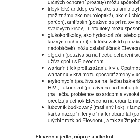
určitých ochorení prostaty) môžu spôsobiť 
tricyklické antidepresíva, ako sú amitript
(tiež známe ako neuroleptiká), ako sú ch
porúch), amifostín (používa sa pri rakovi
svalových kŕčov). Tieto lieky môžu spôsobi
glukokortikoidy, ako hydrokortizón alebo 
kožných ochorení) a tetrakozaktid (použív
nadobličiek) môžu oslabiť účinok Eleveon
digoxín (používa sa na liečbu ochorení srd
užíva spolu s Eleveonom.
warfarín (liek proti zrážaniu krvi). Opatrn
warfarínu v krvi môžu spôsobiť zmeny v úč
erytromycín (používa sa na liečbu bakteriál
HIV), flukonazol (používa sa na liečbu pl
(na liečbu problémov so srdcom a vysokéh
predlžujú účinok Eleveonu na organizmus
ľubovník bodkovaný (rastlinný liek), rifamp
karbamazepín, fenytoín a fenobarbital (po
urýchliť rozklad Eleveonu, a tak znížiť jeh
Eleveon a jedlo, nápoje a alkohol