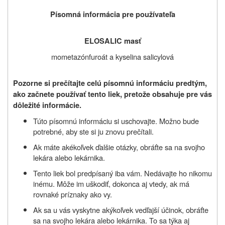
Písomná informácia pre používateľa
ELOSALIC masť
mometazónfuroát a kyselina salicylová
Pozorne si prečítajte celú písomnú informáciu predtým,
ako začnete používať tento liek, pretože obsahuje pre vás
dôležité informácie.
Túto písomnú informáciu si uschovajte. Možno bude
potrebné, aby ste si ju znovu prečítali.
Ak máte akékoľvek ďalšie otázky, obráťte sa na svojho
lekára alebo lekárnika.
Tento liek bol predpísaný iba vám. Nedávajte ho nikomu
inému. Môže im uškodiť, dokonca aj vtedy, ak má
rovnaké príznaky ako vy.
Ak sa u vás vyskytne akýkoľvek vedľajší účinok, obráťte
sa na svojho lekára alebo lekárnika. To sa týka aj