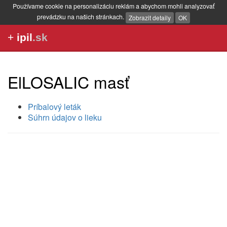
Používame cookie na personalizáciu reklám a abychom mohli analyzovať
prevádzku na našich stránkach.
Zobrazit detaily
OK
+
ipil
.sk
ElLOSALIC masť
Príbalový leták
Súhrn údajov o lieku