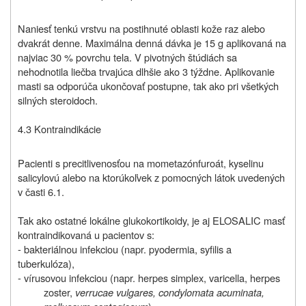
Naniesť tenkú vrstvu na postihnuté oblasti kože raz alebo
dvakrát denne. Maximálna denná dávka je 15 g aplikovaná na
najviac 30 % povrchu tela. V pivotných štúdiách sa
nehodnotila liečba trvajúca dlhšie ako 3 týždne. Aplikovanie
masti sa odporúča ukončovať postupne, tak ako pri všetkých
silných steroidoch.
4.3 Kontraindikácie
Pacienti s precitlivenosťou na mometazónfuroát, kyselinu
salicylovú alebo na ktorúkoľvek z pomocných látok uvedených
v časti 6.1.
Tak ako ostatné lokálne glukokortikoidy, je aj ELOSALIC masť
kontraindikovaná u pacientov s:
- bakteriálnou infekciou (napr. pyodermia, syfilis a
tuberkulóza),
- vírusovou infekciou (napr. herpes simplex, varicella, herpes
zoster,
verrucae vulgares, condylomata acuminata,