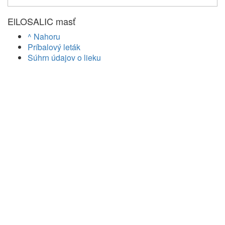
ElLOSALIC masť
^ Nahoru
Príbalový leták
Súhrn údajov o lieku