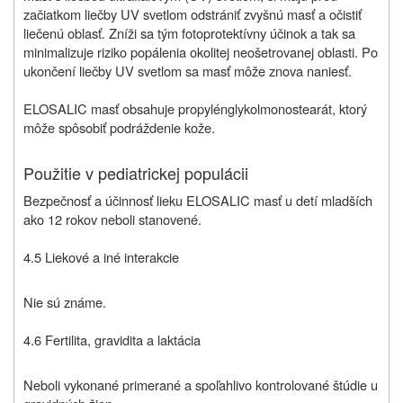
začiatkom liečby UV svetlom odstrániť zvyšnú masť a očistiť
liečenú oblasť. Zníži sa tým fotoprotektívny účinok a tak sa
minimalizuje riziko popálenia okolitej neošetrovanej oblasti. Po
ukončení liečby UV svetlom sa masť môže znova naniesť.
ELOSALIC masť obsahuje propylénglykolmonostearát, ktorý
môže spôsobiť podráždenie kože.
Použitie v pediatrickej populácii
Bezpečnosť a účinnosť lieku ELOSALIC masť u detí mladších
ako 12 rokov neboli stanovené.
4.5 Liekové a iné interakcie
Nie sú známe.
4.6 Fertilita, gravidita a laktácia
Neboli vykonané primerané a spoľahlivo kontrolované štúdie u