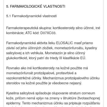
5. FARMAKOLOGICKÉ VLASTNOSTI
5.1 Farmakodynamické vlastnosti
Farmakoterapeutická skupina: kortikosteroidy silno účinné, iné
kombinácie; ATC kód: D07XC03.
Farmakodynamická aktivita lieku ELOSALIC masť priamo
závisí od jeho účinných zložiek, mometazónfuroátu, kyseliny
salicylovej a ich vehikula. Mometazón je silno účinný
glukokortikoid, ktorý patrí do triedy III klasifikácie EÚ.
Rovnako ako iné kortikosteroidy na kožné použitie má
mometazónfuroát protizápalové, protisvrbivé a
vazokonstrikčné účinky. Mechanizmus protizápalového účinku
steroidov na kožné použitie je všeobecne nejasný.
Kyselina salicylová spôsobuje olupovanie stratum corneum
kože, pričom nemá vplyv na zmeny v štruktúre životaschopnej
epidermy. Tento mechanizmus účinku sa pripisuje rozpúšťaniu