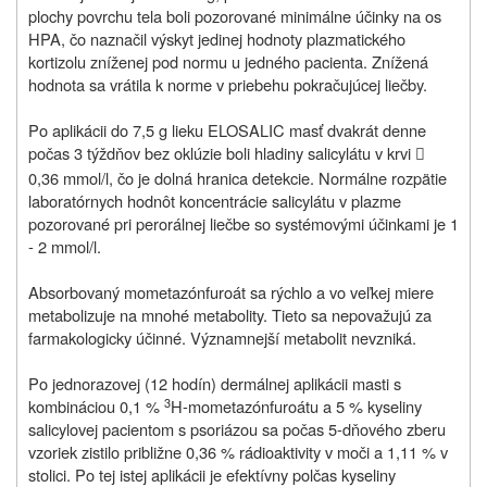
plochy povrchu tela boli pozorované minimálne účinky na os
HPA, čo naznačil výskyt jedinej hodnoty plazmatického
kortizolu zníženej pod normu u jedného pacienta. Znížená
hodnota sa vrátila k norme v priebehu pokračujúcej liečby.
Po aplikácii do 7,5 g lieku ELOSALIC masť dvakrát denne
počas 3 týždňov bez oklúzie boli hladiny salicylátu v krvi

0,36 mmol/l, čo je dolná hranica detekcie. Normálne rozpätie
laboratórnych hodnôt koncentrácie salicylátu v plazme
pozorované pri perorálnej liečbe so systémovými účinkami je 1
‑ 2 mmol/l.
Absorbovaný mometazónfuroát sa rýchlo a vo veľkej miere
metabolizuje na mnohé metabolity. Tieto sa nepovažujú za
farmakologicky účinné. Významnejší metabolit nevzniká.
Po jednorazovej (12 hodín) dermálnej aplikácii masti s
3
kombináciou 0,1 %
H-mometazónfuroátu a 5 % kyseliny
salicylovej pacientom s psoriázou sa počas 5-dňového zberu
vzoriek zistilo približne 0,36 % rádioaktivity v moči a 1,11 % v
stolici. Po tej istej aplikácii je efektívny polčas kyseliny