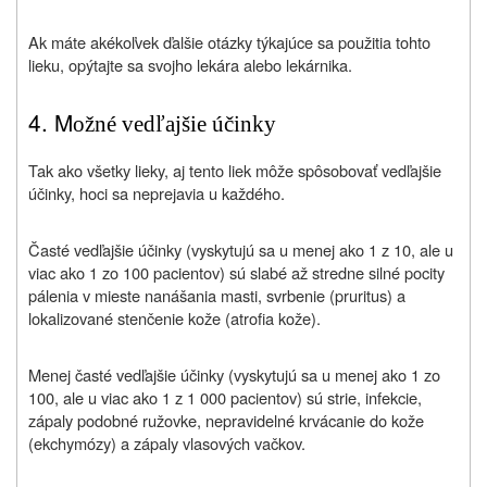
Ak máte akékoľvek ďalšie otázky týkajúce sa použitia tohto
lieku, opýtajte sa svojho lekára alebo lekárnika.
4. M
ožné vedľajšie účinky
Tak ako všetky lieky, aj tento liek môže spôsobovať vedľajšie
účinky, hoci sa neprejavia u každého.
Časté vedľajšie účinky (vyskytujú sa u menej ako 1 z 10, ale u
viac ako 1 zo 100 pacientov) sú slabé až stredne silné pocity
pálenia v mieste nanášania masti, svrbenie (pruritus) a
lokalizované stenčenie kože (atrofia kože).
Menej časté vedľajšie účinky (vyskytujú sa u menej ako 1 zo
100, ale u viac ako 1 z 1 000 pacientov) sú strie, infekcie,
zápaly podobné ružovke, nepravidelné krvácanie do kože
(ekchymózy) a zápaly vlasových vačkov.