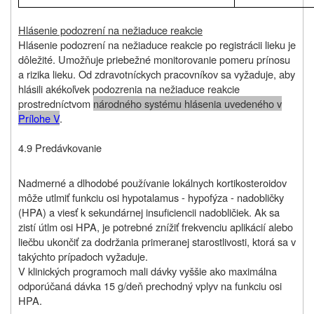
Hlásenie podozrení na nežiaduce reakcie
Hlásenie podozrení na nežiaduce reakcie po registrácii lieku je
dôležité. Umožňuje priebežné monitorovanie pomeru prínosu
a rizika lieku. Od zdravotníckych pracovníkov sa vyžaduje, aby
hlásili akékoľvek podozrenia na nežiaduce reakcie
prostredníctvom
národného systému hlásenia uvedeného v
Prílohe V
.
4.9 Predávkovanie
Nadmerné a dlhodobé používanie lokálnych kortikosteroidov
môže utlmiť funkciu osi hypotalamus - hypofýza - nadobličky
(HPA) a viesť k sekundárnej insuficiencii nadobličiek. Ak sa
zistí útlm osi HPA, je potrebné znížiť frekvenciu aplikácií alebo
liečbu ukončiť za dodržania primeranej starostlivosti, ktorá sa v
takýchto prípadoch vyžaduje.
V klinických programoch mali dávky vyššie ako maximálna
odporúčaná dávka 15 g/deň prechodný vplyv na funkciu osi
HPA.