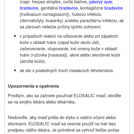
(napr. herpes simplex, ovčie kiahne,
pásový opar
,
bradavice
, genitálne
bradavice
, kontagiózne
bradavice
[molluscum contagiosum]), hubovú infekciu
(dermatofyty, kvasinky) a/alebo parazitárnu infekciu, ak
sa zároveň neliečia príčiny týchto ochorení.
v prípadoch reakcií na očkovanie alebo pri zápaloch
kože v oblasti tváre (zápal kože okolo úst),
začervenanie, olupovanie, iné zmeny kože v oblasti
tváre (ružovka [rosacea]), akné alebo stenčenie kože
(atrofia kože).
ak ste v posledných troch mesiacoch tehotenstva.
Upozornenia a opatrenia
Predtým, ako sa začnete používať ELOSALIC masť, obráťte
sa na svojho lekára alebo lekárnika.
Nedovoľte, aby masť prišla do styku s vašimi očami alebo
sliznicami. ELOSALIC masť sa nesmie použiť na tvár bez
predpisu vášho lekára. Je potrebné sa vyhnúť liečbe počas