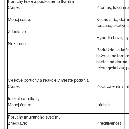
Poruchy kože a podkožného tkaniva
Časté:
Pruritus, lokálna 
Menej časté:
Kožné strie, derm
rosaceu, ekchymóz
Zriedkavé:
Hypertrichóza, h
Neznáme:
Podráždenie kože
koža, akneiformná
kontaktná dermati
teleangiektázia, p
Celkové poruchy a reakcie v mieste podania
Časté:
Pocit pálenia v mi
Infekcie a nákazy
Menej časté:
Infekcia
Poruchy imunitného systému
Zriedkavé:
Precitlivenosť