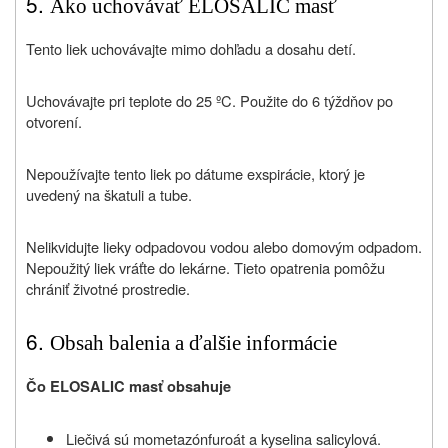
5.
Ako uchovávať ELOSALIC masť
Tento liek uchovávajte mimo dohľadu a dosahu detí.
Uchovávajte pri teplote do 25 ºC. Použite do 6 týždňov po
otvorení.
Nepoužívajte tento liek po dátume exspirácie, ktorý je
uvedený na škatuli a tube.
Nelikvidujte lieky odpadovou vodou alebo domovým odpadom.
Nepoužitý liek vráťte do lekárne. Tieto opatrenia pomôžu
chrániť životné prostredie.
6.
Obsah balenia a ďalšie informácie
Čo ELOSALIC masť obsahuje
Liečivá sú mometazónfuroát a kyselina salicylová.