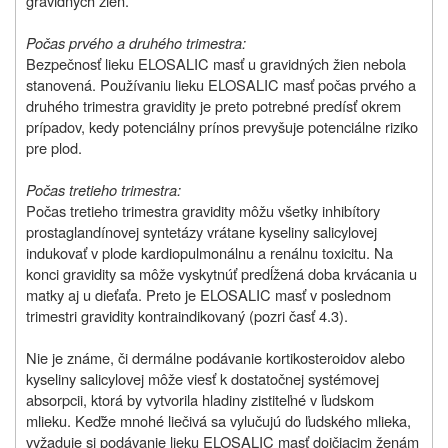
gravidných žien.
Počas prvého a druhého trimestra:
Bezpečnosť lieku ELOSALIC masť u gravidných žien nebola
stanovená. Používaniu lieku ELOSALIC masť počas prvého a
druhého trimestra gravidity je preto potrebné predísť okrem
prípadov, kedy potenciálny prínos prevyšuje potenciálne riziko
pre plod.
Počas tretieho trimestra:
Počas tretieho trimestra gravidity môžu všetky inhibítory
prostaglandínovej syntetázy vrátane kyseliny salicylovej
indukovať v plode kardiopulmonálnu a renálnu toxicitu. Na
konci gravidity sa môže vyskytnúť predĺžená doba krvácania u
matky aj u dieťaťa. Preto je ELOSALIC masť v poslednom
trimestri gravidity kontraindikovaný (pozri časť 4.3).
Nie je známe, či dermálne podávanie kortikosteroidov alebo
kyseliny salicylovej môže viesť k dostatočnej systémovej
absorpcii, ktorá by vytvorila hladiny zistiteľné v ľudskom
mlieku. Keďže mnohé liečivá sa vylučujú do ľudského mlieka,
vyžaduje si podávanie lieku ELOSALIC masť dojčiacim ženám