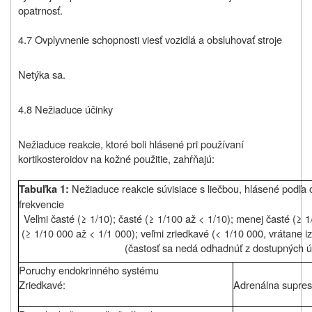
opatrnosť.
4.7 Ovplyvnenie schopnosti viesť vozidlá a obsluhovať stroje
Netýka sa.
4.8 Nežiaduce účinky
Nežiaduce reakcie, ktoré boli hlásené pri používaní
kortikosteroidov na kožné použitie, zahŕňajú:
Nežiaduce reakcie súvisiace s liečbou, hlásené podľa
Tabuľka 1:
frekvencie
Veľmi časté (≥ 1/10); časté (≥ 1/100 až < 1/10); menej časté (≥ 1
(≥ 1/10 000 až < 1/1 000); veľmi zriedkavé (< 1/10 000, vrátane 
(častosť sa nedá odhadnúť z dostupných ú
Poruchy endokrinného systému
Zriedkavé:
Adrenálna supres