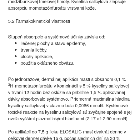
medzibunkovej tmelovej hmoty. Kyselina salicylová zlepšuje
absorpciu mometazónfuroátu vrstvami kože.
5.2 Farmakokinetické vlastnosti
Stupeň absorpcie a systémové účinky závisia od:
liečenej plochy a stavu epidermy,
trvania liečby,
plochy aplikácie,
použitia oklúzneho obväzu.
Po jednorazovej dermálnej aplikácii masti s obsahom 0,1 %
3
H-mometazónfuroátu v kombinácii s 5 % kyseliny salicylovej
v trvaní 12 hodín bez oklúzie sa približne 1,5 % aplikovanej
dávky absorbovalo systémovo. Priemerná maximálna hladina
kyseliny salicylovej v plazme bola 0,0066 mmol/l. Systémové
toxické reakcie na kyselinu salicylovú sú zvyčajne spojené s jej
oveľa vyššími plazmatickými hladinami (2,17 až 2,90 mmol/l).
Po aplikácii do 7,5 g lieku ELOSALIC masť dvakrát denne v
celkovej dennej dávke 15 g, počas siedmich dní na 30 %