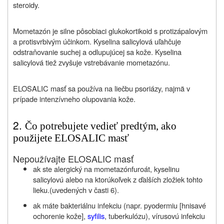
steroidy.
Mometazón je silne pôsobiaci glukokortikoid s protizápalovým
a protisvrbivým účinkom. Kyselina salicylová uľahčuje
odstraňovanie suchej a odlupujúcej sa kože. Kyselina
salicylová tiež zvyšuje vstrebávanie mometazónu.
ELOSALIC masť sa používa na liečbu psoriázy, najmä v
prípade intenzívneho olupovania kože.
2.
Čo potrebujete vedieť predtým, ako
použijete ELOSALIC masť
Nepoužívajte ELOSALIC masť
ak ste alergický na mometazónfuroát, kyselinu
salicylovú alebo na ktorúkoľvek z ďalších zložiek tohto
lieku.(uvedených v časti 6).
ak máte bakteriálnu infekciu (napr. pyodermiu [hnisavé
ochorenie kože],
syfilis
, tuberkulózu), vírusovú infekciu