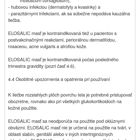
molluscum contagiosum
),
- hubovou infekciou (dermatofyty a kvasinky) a
- parazitárnymi infekciami, ak sa súbežne nepodáva kauzálna
liečba.
ELOSALIC masť je kontraindikovaná tiež u pacientov s
postvakcinačnými reakciami, periorálnou dermatitídou,
rosaceou, acne vulgaris a atrofiou kože.
ELOSALIC masť je kontraindikovaná počas posledného
trimestra gravidity (pozri časť 4.6).
4.4 Osobitné upozornenia a opatrenia pri používaní
K liečbe rozsiahlych plôch povrchu tela je potrebné pristupovať
obozretne, rovnako ako pri všetkých glukokortikoidoch na
kožné použitie.
ELOSALIC masť sa neodporúča na použitie pod oklúznymi
obväzmi. ELOSALIC masť nie je určená na použitie na tvári, v
oblasti slabín, genitálií alebo v iných intertriginóznych