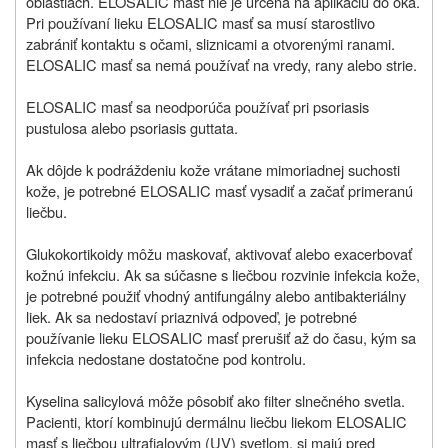
oblastiach. ELOSALIC masť nie je určená na aplikáciu do oka.
Pri používaní lieku ELOSALIC masť sa musí starostlivo
zabrániť kontaktu s očami, sliznicami a otvorenými ranami.
ELOSALIC masť sa nemá používať na vredy, rany alebo strie.
ELOSALIC masť sa neodporúča používať pri psoriasis
pustulosa alebo psoriasis guttata.
Ak dôjde k podráždeniu kože vrátane mimoriadnej suchosti
kože, je potrebné ELOSALIC masť vysadiť a začať primeranú
liečbu.
Glukokortikoidy môžu maskovať, aktivovať alebo exacerbovať
kožnú infekciu. Ak sa súčasne s liečbou rozvinie infekcia kože,
je potrebné použiť vhodný antifungálny alebo antibakteriálny
liek. Ak sa nedostaví priaznivá odpoveď, je potrebné
používanie lieku ELOSALIC masť prerušiť až do času, kým sa
infekcia nedostane dostatočne pod kontrolu.
Kyselina salicylová môže pôsobiť ako filter slnečného svetla.
Pacienti, ktorí kombinujú dermálnu liečbu liekom ELOSALIC
masť s liečbou ultrafialovým (UV) svetlom, si majú pred