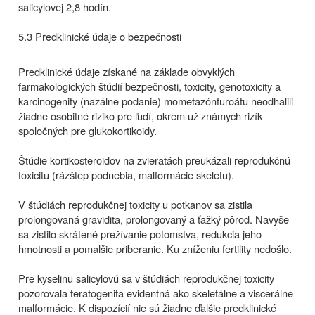
salicylovej 2,8 hodín.
5.3 Predklinické údaje o bezpečnosti
Predklinické údaje získané na základe obvyklých
farmakologických štúdií bezpečnosti, toxicity, genotoxicity a
karcinogenity (nazálne podanie) mometazónfuroátu neodhalili
žiadne osobitné riziko pre ľudí, okrem už známych rizík
spoločných pre glukokortikoidy.
Štúdie kortikosteroidov na zvieratách preukázali reprodukčnú
toxicitu (rázštep podnebia, malformácie skeletu).
V štúdiách reprodukčnej toxicity u potkanov sa zistila
prolongovaná gravidita, prolongovaný a ťažký pôrod. Navyše
sa zistilo skrátené prežívanie potomstva, redukcia jeho
hmotnosti a pomalšie priberanie. Ku zníženiu fertility nedošlo.
Pre kyselinu salicylovú sa v štúdiách reprodukčnej toxicity
pozorovala teratogenita evidentná ako skeletálne a viscerálne
malformácie. K dispozícií nie sú žiadne ďalšie predklinické