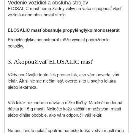
Vedenie vozidiel a obsluha strojov
ELOSALIC masť nemá žiadny vplyv na vašu schopnosť viesť
vozidlá alebo obsluhovať stroje.
ELOSALIC masť obsahuje propylénglykolmonostearát
Propylénglykolmonostearát môže vyvolať podráždenie
pokožky.
3. Ako
používať ELOSALIC masť
Vždy používajte tento liek presne tak, ako vám povedal váš
lekár. Ak si nie ste niečím istý, overte si to u svojho lekára
alebo lekárnika.
Váš lekár rozhodne o dávke a dĺžke liečby. Maximálna denná
dávka je 15 g masti. Neliečte kožu väčším množstvom masti
alebo dlhšie obdobie, ako vám odporučil váš lekár.
Na postihnutú oblasť opatrne naneste tenkú vrstvu masti ráno