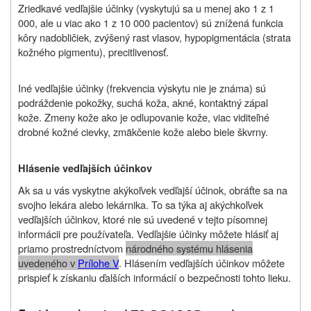
Zriedkavé vedľajšie účinky (vyskytujú sa u menej ako 1 z 1
000, ale u viac ako 1 z 10 000 pacientov) sú znížená funkcia
kôry nadobličiek, zvýšený rast vlasov, hypopigmentácia (strata
kožného pigmentu), precitlivenosť.
Iné vedľajšie účinky (frekvencia výskytu nie je známa) sú
podráždenie pokožky, suchá koža, akné, kontaktný zápal
kože. Zmeny kože ako je odlupovanie kože, viac viditeľné
drobné kožné cievky, zmäkčenie kože alebo biele škvrny.
Hlásenie vedľajších účinkov
Ak sa u vás vyskytne akýkoľvek vedľajší účinok, obráťte sa na
svojho lekára alebo lekárnika. To sa týka aj akýchkoľvek
vedľajších účinkov, ktoré nie sú uvedené v tejto písomnej
informácii pre používateľa. Vedľajšie účinky môžete hlásiť aj
priamo prostredníctvom
národného systému hlásenia
uvedeného v
Prílohe V
. Hlásením vedľajších účinkov môžete
prispieť k získaniu ďalších informácií o bezpečnosti tohto lieku.