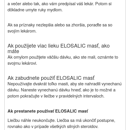
a večer alebo tak, ako vám predpísal váš lekár. Potom si
dôkladne umyte ruky mydlom.
Ak sa príznaky nezlepšia alebo sa zhoršia, poraďte sa so
svojím lekárom.
Ak použijete viac lieku ELOSALIC masť, ako
máte
Ak omylom použijete väčšiu dávku, ako ste mali, oznámte to
svojmu lekárovi.
Ak zabudnete použiť ELOSALIC masť
Nepoužívajte dvakrát toľko masti, aby ste nahradili vynechanú
dávku. Naneste vynechanú dávku hneď, ako je to možné a
potom pokračujte v liečbe v pravidelných intervaloch.
Ak prestanete používať ELOSALIC masť
Liečbu náhle neukončujte. Liečba sa má ukončiť postupne,
rovnako ako v prípade všetkých silných steroidov.