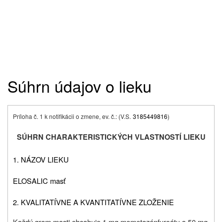
Súhrn údajov o lieku
Príloha č. 1 k notifikácii o zmene, ev. č.: (V.S.
3185449816
)
SÚHRN CHARAKTERISTICKÝCH VLASTNOSTÍ LIEKU
1. NÁZOV LIEKU
ELOSALIC masť
2. KVALITATÍVNE A KVANTITATÍVNE ZLOŽENIE
Každý gram masti obsahuje 1 mg mometazónfuroátu a 50 mg