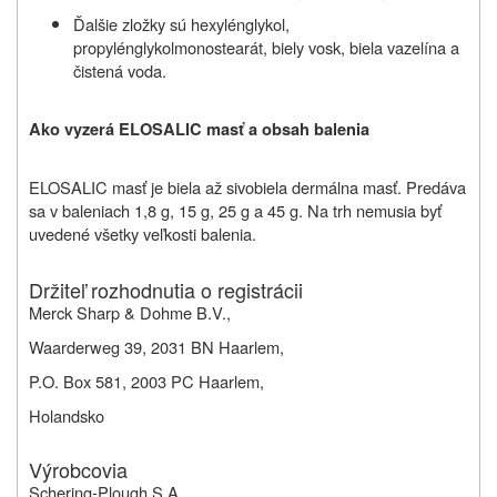
Ďalšie zložky sú hexylénglykol,
propylénglykolmonostearát, biely vosk, biela vazelína a
čistená voda.
Ako vyzerá ELOSALIC masť a obsah balenia
ELOSALIC masť je biela až sivobiela dermálna masť. Predáva
sa v baleniach 1,8 g, 15 g, 25 g a 45 g. Na trh nemusia byť
uvedené všetky veľkosti balenia.
Držiteľ rozhodnutia o registrácii
Merck Sharp & Dohme B.V.,
Waarderweg 39, 2031 BN Haarlem,
P.O. Box 581, 2003 PC Haarlem,
Holandsko
Výrobcovia
Schering-Plough S.A.,