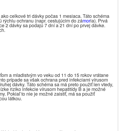
ako celkové tri dávky počas 1 mesiaca. Táto schéma
ú rýchlu ochranu (napr. cestujúcim do zá
mor
ia). Prvá
e 2 dávky sa podajú 7 dní a 21 dní po prvej dávke.
ch.
m a mladistvým vo veku od 11 do 15 rokov vrátane
to prípade sa však ochrana pred infekciami vírusom
druhej dávky. Táto schéma sa má preto použiť len vtedy,
zke riziko infekcie vírusom hepatitídy B a je možné
. Pokiaľ to nie je možné zaistiť, má sa použiť
ou látkou.