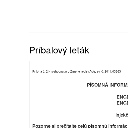
Príbalový leták
Príloha č. 2 k rozhodnutiu o Zmene registrÁcie, ev. č. 2011/03863
PÍSOMNÁ INFORM
ENGE
ENGE
Injek
Pozorne si prečítajte celú písomnú informác