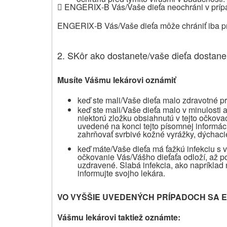

ENGERIX‑B Vás/Vaše dieťa neochráni v prípade
ENGERIX‑B Vás/Vaše dieťa môže chrániť iba pre
2. SKôr ako dostanete/vaše dieťa dostane
Musíte Vášmu lekárovi oznámiť
keď ste mali/Vaše dieťa malo zdravotné p
keď ste mali/Vaše dieťa malo v minulosti
niektorú zložku obsiahnutú v tejto očkova
uvedené na konci tejto písomnej informáci
zahrňovať svrbivé kožné vyrážky, dýchacie
keď máte/Vaše dieťa má ťažkú infekciu s v
očkovanie Vás/Vášho dieťaťa odloží, až 
uzdravené. Slabá infekcia, ako napríklad
informujte svojho lekára.
VO VYŠŠIE UVEDENÝCH PRÍPADOCH SA E
Vášmu lekárovi taktiež oznámte: