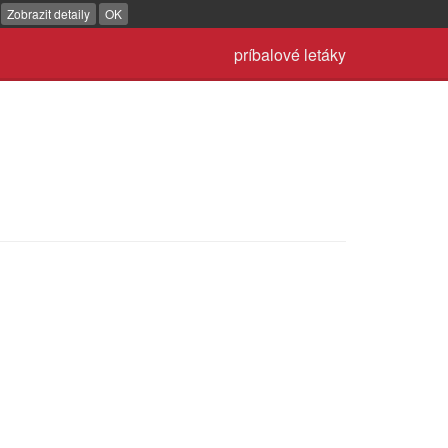
.
Zobrazit detaily
OK
príbalové letáky