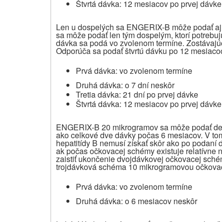
Štvrtá dávka: 12 mesiacov po prvej dávke
Len u dospelých sa ENGERIX-B môže podať aj 
sa môže podať len tým dospelým, ktorí potrebuj
dávka sa podá vo zvolenom termíne. Zostávajúc
Odporúča sa podať štvrtú dávku po 12 mesiaco
Prvá dávka: vo zvolenom termíne
Druhá dávka: o 7 dní neskôr
Tretia dávka: 21 dní po prvej dávke
Štvrtá dávka: 12 mesiacov po prvej dávke
ENGERIX-B 20 mikrogramov sa môže podať deťo
ako celkové dve dávky počas 6 mesiacov. V tom
hepatitídy B nemusí získať skôr ako po podaní 
ak počas očkovacej schémy existuje relatívne ní
zaistiť ukončenie dvojdávkovej očkovacej schémy
trojdávková schéma 10 mikrogramovou očkovac
Prvá dávka: vo zvolenom termíne
Druhá dávka: o 6 mesiacov neskôr