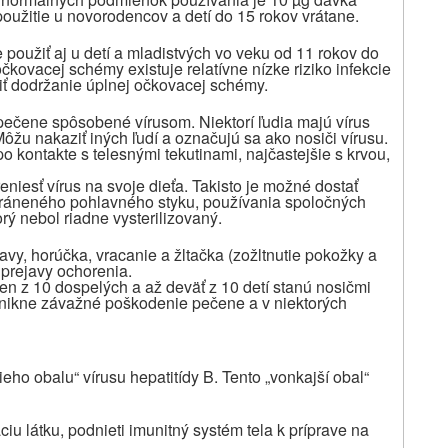
použitie u novorodencov a detí do 15 rokov vrátane.
použiť aj u detí a mladistvých vo veku od 11 rokov do
očkovacej schémy existuje relatívne nízke riziko infekcie
tiť dodržanie úplnej očkovacej schémy.
 pečene spôsobené vírusom. Niektorí ľudia majú vírus
Môžu nakaziť iných ľudí a označujú sa ako nosiči vírusu.
 po kontakte s telesnými tekutinami, najčastejšie s krvou,
niesť vírus na svoje dieťa. Takisto je možné dostať
chráneného pohlavného styku, používania spoločných
rý nebol riadne vysterilizovaný.
avy, horúčka, vracanie a žltačka (zožltnutie pokožky a
 prejavy ochorenia.
n z 10 dospelých a až deväť z 10 detí stanú nosičmi
znikne závažné poškodenie pečene a v niektorých
 obalu“ vírusu hepatitídy B. Tento „vonkajší obal“
 látku, podnieti imunitný systém tela k príprave na