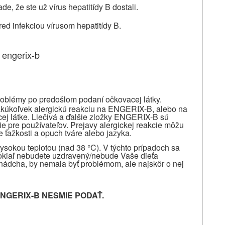
, že ste už vírus hepatitídy B dostali.
d infekciou vírusom hepatitídy B.
 engerix-b
roblémy po predošlom podaní očkovacej látky.
 akúkoľvek alergickú reakciu na ENGERIX-B, alebo na
cej látke. Liečivá a ďalšie zložky ENGERIX-B sú
e pre používateľov. Prejavy alergickej reakcie môžu
 ťažkosti a opuch tváre alebo jazyka.
ysokou teplotou (nad 38 °C). V týchto prípadoch sa
pokiaľ nebudete uzdravený/nebude Vaše dieťa
 nádcha, by nemala byť problémom, ale najskôr o nej
NGERIX-B NESMIE PODAŤ.