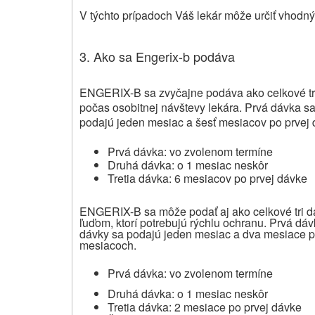
V týchto prípadoch Váš lekár môže určiť vhodn
3. Ako sa Engerix-b podáva
ENGERIX-B sa zvyčajne podáva ako celkové tri
počas osobitnej návštevy lekára. Prvá dávka s
podajú jeden mesiac a šesť mesiacov po prvej 
Prvá dávka: vo zvolenom termíne
Druhá dávka: o 1 mesiac neskôr
Tretia dávka: 6 mesiacov po prvej dávke
ENGERIX-B sa môže podať aj ako celkové tri 
ľuďom, ktorí potrebujú rýchlu ochranu. Prvá d
dávky sa podajú jeden mesiac a dva mesiace po
mesiacoch.
Prvá dávka: vo zvolenom termíne
Druhá dávka: o 1 mesiac neskôr
Tretia dávka: 2 mesiace po prvej dávke