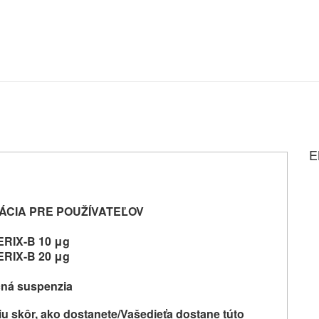
E
ÁCIA PRE POUŽÍVATEĽOV
RIX-B 10 μg
RIX-B 20 μg
čná suspenzia
iu skôr, ako
dostanete
/Vaše
dieťa dostane túto