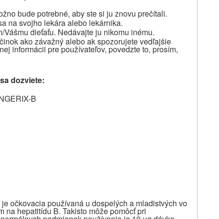
žno bude potrebné, aby ste si ju znovu prečítali.
sa na svojho lekára alebo lekárnika.
m/Vášmu dieťaťu. Nedávajte ju nikomu inému.
účinok ako závažný alebo ak spozorujete vedľajšie
nej informácii pre používateľov, povedzte to, prosím,
 sa dozviete:
 ENGERIX-B
je očkovacia používaná u dospelých a mladistvých vo
m na hepatitídu B. Takisto môže pomôcť pri
a normálnych podmienok používania je 10 µg dávka