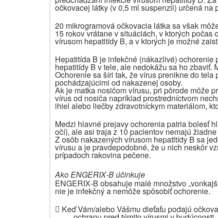
očkovacej látky (v 0,5 ml suspenzii) určená na 
20 mikrogramová očkovacia látka sa však môže 
15 rokov vrátane v situáciách, v ktorých počas 
vírusom hepatitídy B, a v ktorých je možné zais
Hepatitída B je infekčné (nákazlivé) ochorenie
hepatitídy B v tele, ale nedokážu sa ho zbaviť. 
Ochorenie sa šíri tak, že vírus prenikne do tela
pochádzajúcimi od nakazenej osoby.
Ak je matka nosičom vírusu, pri pôrode môže pre
vírus od nosiča napríklad prostredníctvom ne
ihiel alebo liečby zdravotníckym materiálom, kto
Medzi hlavné prejavy ochorenia patria bolesť hl
očí), ale asi traja z 10 pacientov nemajú žiadne
Z osôb nakazených vírusom hepatitídy B sa jede
vírusu a je pravdepodobné, že u nich neskôr v
prípadoch rakovina pečene.
Ako ENGERIX‑B účinkuje
ENGERIX‑B obsahuje malé množstvo „vonkajšieho
nie je infekčný a nemôže spôsobiť ochorenie.

Keď Vám/alebo Vášmu dieťaťu podajú očkovaciu
ochranu pred týmito vírusmi v budúcnosti.