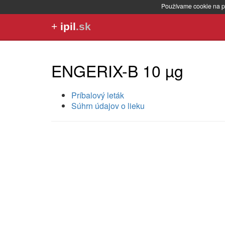
Používame cookie na p
+
ipil
.sk
ENGERIX-B 10 µg
Príbalový leták
Súhrn údajov o lieku