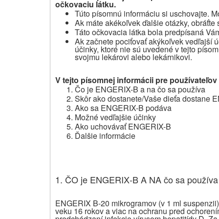
očkovaciu látku.
Túto písomnú informáciu si uschovajte.
Mo
Ak máte akékoľvek ďalšie otázky, obráťte 
Táto očkovacia látka bola predpísaná Vá
Ak začnete pociťovať akýkoľvek vedľajší 
účinky, ktoré nie sú uvedené v tejto písom
svojmu lekárovi alebo lekárnikovi.
V tejto písomnej informácii pre používateľov
Čo je ENGERIX-B a na čo sa používa
Skôr ako dostanete/Vaše dieťa dostane
Ako sa ENGERIX-B podáva
Možné vedľajšie účinky
Ako uchovávať ENGERIX-B
Ďalšie informácie
1. ČO je ENGERIX‑B A NA čo sa používa
ENGERIX B-20 mikrogramov (v 1 ml suspenzii) 
veku 16 rokov a viac na ochranu pred ochorení
predchádzaní infekcie vírusom hepatitídy D. Z