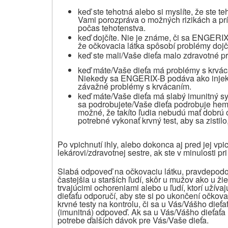
keď ste tehotná alebo si myslíte, že ste t
Vami porozpráva o možných rizikách a p
počas tehotenstva.
keď dojčíte. Nie je známe, či sa ENGERI
že očkovacia látka spôsobí problémy do
keď ste mali/Vaše dieťa malo zdravotné p
keď máte/Vaše dieťa má problémy s krvác
Niekedy sa ENGERIX-B podáva ako injekci
závažné problémy s krvácaním.
keď máte/Vaše dieťa má slabý imunitný sy
sa podrobujete/Vaše dieťa podrobuje hem
možné, že takíto ľudia nebudú mať dobrú
potrebné vykonať krvný test, aby sa zistil
Po vpichnutí ihly, alebo dokonca aj pred jej vp
lekárovi/zdravotnej sestre, ak ste v minulosti p
Slabá odpoveď na očkovaciu látku, pravdepodob
častejšia u starších ľudí, skôr u mužov ako u žie
trvajúcimi ochoreniami alebo u ľudí, ktorí užív
dieťaťu odporučí, aby ste si po ukončení očkova
krvné testy na kontrolu, či sa u Vás/Vášho die
(imunitná) odpoveď. Ak sa u Vás/Vášho dieťaťa
potrebe ďalších dávok pre Vás/Vaše dieťa.