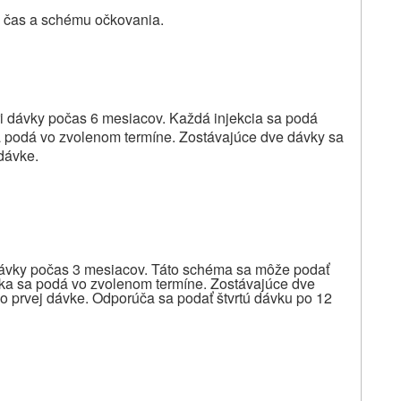
ý čas a schému očkovania.
 dávky počas 6 mesiacov. Každá injekcia sa podá
a podá vo zvolenom termíne. Zostávajúce dve dávky sa
dávke.
dávky počas 3 mesiacov. Táto schéma sa môže podať
ávka sa podá vo zvolenom termíne. Zostávajúce dve
 prvej dávke. Odporúča sa podať štvrtú dávku po 12