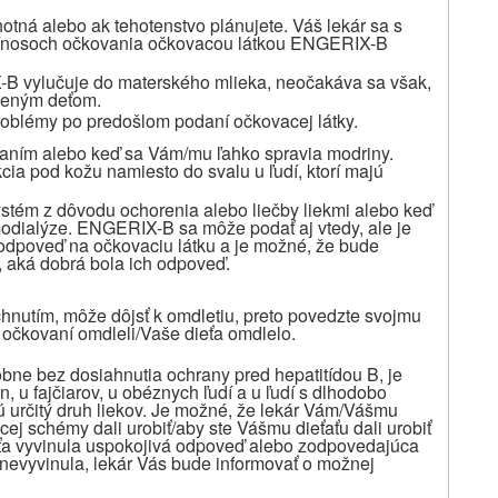
ehotná alebo ak tehotenstvo plánujete. Váš lekár sa s
rínosoch očkovania očkovacou látkou ENGERIX-B
X-B vylučuje do materského mlieka, neočakáva sa však,
jčeným deťom.
roblémy po predošlom podaní očkovacej látky.
aním alebo keď sa Vám/mu ľahko spravia modriny.
a pod kožu namiesto do svalu u ľudí, ktorí majú
stém z dôvodu ochorenia alebo liečby liekmi alebo keď
odialýze. ENGERIX-B sa môže podať aj vtedy, ale je
 odpoveď na očkovaciu látku a je možné, že bude
o, aká dobrá bola ich odpoveď.
ichnutím, môže dôjsť k omdletiu, preto povedzte svojmu
ri očkovaní omdleli/Vaše dieťa omdlelo.
ne bez dosiahnutia ochrany pred hepatitídou B, je
n, u fajčiarov, u obéznych ľudí a u ľudí s dlhodobo
ajú určitý druh liekov. Je možné, že lekár Vám/Vášmu
cej schémy dali urobiť/aby ste Vášmu dieťaťu dali urobiť
ťaťa vyvinula uspokojivá odpoveď alebo zodpovedajúca
 nevyvinula, lekár Vás bude informovať o možnej