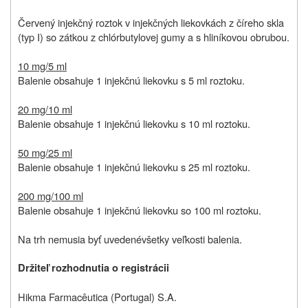
Červený injekčný roztok v injekčných liekovkách z číreho skla
(typ I) so zátkou z chlórbutylovej gumy a s hliníkovou obrubou.
10 mg/5 ml
Balenie obsahuje 1 injekčnú liekovku s 5 ml roztoku.
20 mg/10 ml
Balenie obsahuje 1 injekčnú liekovku s 10 ml roztoku.
50 mg/25 ml
Balenie obsahuje 1 injekčnú liekovku s 25 ml roztoku.
200 mg/100 ml
Balenie obsahuje 1 injekčnú liekovku so 100 ml roztoku.
Na trh nemusia byť uvedené
všetky veľkosti balenia
.
Držiteľ rozhodnutia o registrácii
Hikma Farmacêutica (Portugal) S.A.