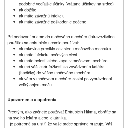
podobné vedľajšie účinky (vrátane účinkov na srdce)
ak dojčíte
ak máte závažnú infekciu
ak máte závažné poškodenie pečene
Pri podávaní priamo do močového mechúra (intravezikálne
použitie) sa epirubicín nesmie používať:
ak rakovina prenikla cez stenu močového mechúra
ak máte infekciu močových ciest
ak máte bolesti alebo zápal v močovom mechúre
ak má váš lekár ťažkosti so zavádzaním katétra
(hadičky) do vášho močového mechúra
ak vám v močovom mechúre zostal po vyprázdnení
veľký objem moču
Upozornenia a opatrenia
Predtým, ako začnete používať Epirubicin Hikma, obráťte sa
na svojho lekára alebo lekárnika.
- je potrebné sa uistiť, že vaše srdce správne pracuje. Váš