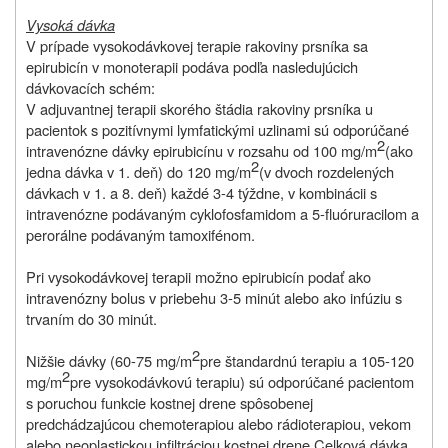
Vysoká dávka
V prípade vysokodávkovej terapie rakoviny prsníka sa
epirubicín v monoterapii podáva podľa nasledujúcich
dávkovacích schém:
V adjuvantnej terapii skorého štádia rakoviny prsníka u
pacientok s pozitívnymi lymfatickými uzlinami sú odporúčané
2
intravenózne dávky epirubicínu v rozsahu od 100 mg/m
(ako
2
jedna dávka v 1. deň) do 120 mg/m
(v dvoch rozdelených
dávkach v 1. a 8. deň) každé 3-4 týždne, v kombinácii s
intravenózne podávaným cyklofosfamidom a 5-fluóruracilom a
perorálne podávaným tamoxifénom.
Pri vysokodávkovej terapii možno epirubicín podať ako
intravenózny bolus v priebehu 3-5 minút alebo ako infúziu s
trvaním do 30 minút.
2
Nižšie dávky (60-75 mg/m
pre štandardnú terapiu a 105-120
2
mg/m
pre vysokodávkovú terapiu) sú odporúčané pacientom
s poruchou funkcie kostnej drene spôsobenej
predchádzajúcou chemoterapiou alebo rádioterapiou, vekom
alebo neoplastickou infiltráciou kostnej drene.
Celková dávka