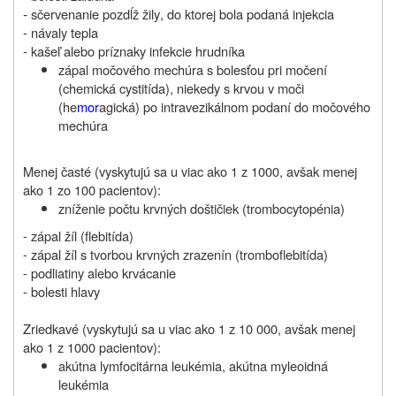
-
sčervenanie pozdĺž žily
, do ktorej bola podaná injekcia
- návaly tepla
- kašeľ alebo príznaky infekcie hrudníka
zápal močového mechúra s bolesťou pri močení
(chemická cystitída), niekedy s krvou v moči
(he
mor
agická) po intravezikálnom podaní do močového
mechúra
Menej časté (vyskytujú sa u viac ako 1 z 1000, avšak menej
ako 1 zo 100 pacientov):
zníženie počtu krvných doštičiek (trombocytopénia)
- zápal žíl (flebitída)
- zápal žíl s tvorbou krvných zrazenín (tromboflebitída)
- podliatiny alebo krvácanie
- bolesti hlavy
Zriedkavé (vyskytujú sa u viac ako 1 z 10 000, avšak menej
ako 1 z 1000 pacientov):
akútna lymfocitárna leukémia, akútna myleoidná
leukémia