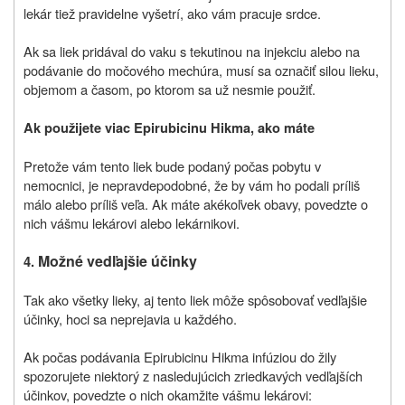
lekár tiež pravidelne vyšetrí, ako vám pracuje srdce.
Ak sa liek pridával do vaku s tekutinou na injekciu alebo na
podávanie do močového mechúra, musí sa označiť silou lieku,
objemom a časom, po ktorom sa už nesmie použiť.
Ak použijete viac Epirubicinu Hikma, ako máte
Pretože vám tento liek bude podaný počas pobytu v
nemocnici, je nepravdepodobné, že by vám ho podali príliš
málo alebo príliš veľa. Ak máte akékoľvek obavy, povedzte o
nich vášmu lekárovi alebo lekárnikovi.
Možné vedľajšie účinky
4.
Tak ako všetky lieky, aj tento liek môže spôsobovať vedľajšie
účinky, hoci sa neprejavia u každého.
Ak počas podávania Epirubicinu Hikma infúziou do žily
spozorujete niektorý z nasledujúcich zriedkavých vedľajších
účinkov, povedzte o nich okamžite vášmu lekárovi: