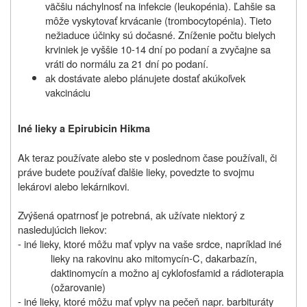
väčšiu náchylnosť na infekcie (leukopénia). Ľahšie sa
môže vyskytovať krvácanie (trombocytopénia). Tieto
nežiaduce účinky sú dočasné. Zníženie počtu bielych
krviniek je vyššie 10-14 dní po podaní a zvyčajne sa
vráti do normálu za 21 dní po podaní.
ak dostávate alebo plánujete dostať akúkoľvek
vakcináciu
Iné lieky a Epirubicin Hikma
Ak teraz používate alebo ste v poslednom čase používali, či
práve budete používať ďalšie lieky, povedzte to svojmu
lekárovi alebo lekárnikovi.
Zvýšená opatrnosť je potrebná, ak užívate niektorý z
nasledujúcich liekov:
- iné lieky, ktoré môžu mať vplyv na vaše srdce, napríklad iné
lieky na rakovinu ako mitomycín-C, dakarbazín,
daktinomycín a možno aj cyklofosfamid a rádioterapia
(ožarovanie)
- iné lieky, ktoré môžu mať vplyv na pečeň napr. barbituráty