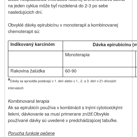
na jeden cyklus môže byť rozdelená do 2-3 po sebe
nasledujúcich dní.
Obvyklé dávky epirubicínu v monoterapii a kombinovanej
chemoterapii sú:
Indikovaný karcinóm
Dávka epirubicínu (
Monoterapia
Rakovina žalúdka
60-90
a
Dávky sa spravidla podávajú v 1. deň alebo v 1., 2. a 3. deň v 21-dňových
intervaloch
Kombinovaná terapia
Ak sa epirubicín používa v kombinácii s inými cytotoxickými
liekmi, dávkovanie sa musí primerane znížiť.
Obvykle
používané dávky sú uvedené v predchádzajúcej tabuľke.
Porucha funkcie pečene