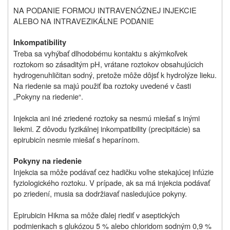
NA PODANIE FORMOU INTRAVENÓZNEJ INJEKCIE
ALEBO NA INTRAVEZIKÁLNE PODANIE
Inkompatibility
Treba sa vyhýbať dlhodobému kontaktu s akýmkoľvek
roztokom so zásaditým pH, vrátane roztokov obsahujúcich
hydrogenuhličitan sodný, pretože môže dôjsť k hydrolýze lieku.
Na riedenie sa majú použiť iba roztoky uvedené v časti
„Pokyny na riedenie“.
Injekcia ani iné zriedené roztoky sa nesmú miešať s inými
liekmi. Z dôvodu fyzikálnej inkompatibility (precipitácie) sa
epirubicín nesmie miešať s heparínom.
Pokyny na riedenie
Injekcia sa môže podávať cez hadičku voľne stekajúcej infúzie
fyziologického roztoku. V prípade, ak sa má injekcia podávať
po zriedení, musia sa dodržiavať nasledujúce pokyny.
Epirubicin Hikma sa môže ďalej riediť v aseptických
podmienkach s glukózou 5 % alebo chloridom sodným 0,9 %