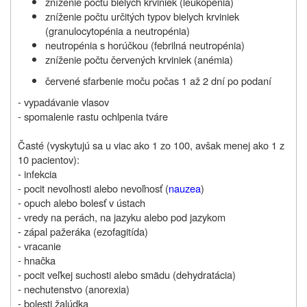
zníženie počtu bielych krviniek (leukopénia)
zníženie počtu určitých typov bielych krviniek
(granulocytopénia a neutropénia)
neutropénia s horúčkou (febrilná neutropénia)
zníženie počtu červených krviniek (anémia)
červené sfarbenie moču počas 1 až 2 dní po podaní
- vypadávanie vlasov
- spomalenie rastu ochlpenia tváre
Časté (vyskytujú sa u viac ako 1 zo 100, avšak menej ako 1 z
10 pacientov):
- infekcia
- pocit nevoľnosti alebo nevoľnosť (
nauzea
)
- opuch alebo bolesť v ústach
- vredy na perách, na jazyku alebo pod jazykom
- zápal pažeráka (ezofagitída)
- vracanie
- hnačka
- pocit veľkej suchosti alebo smädu (dehydratácia)
- nechutenstvo (anorexia)
- bolesti žalúdka