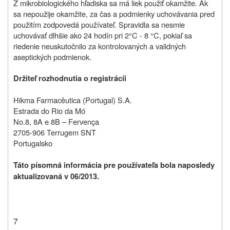
Z mikrobiologického hľadiska sa má liek použiť okamžite. Ak
sa nepoužije okamžite, za čas a podmienky uchovávania pred
použitím zodpovedá používateľ. Spravidla sa nesmie
uchovávať dlhšie ako 24 hodín pri 2°C - 8 °C, pokiaľ sa
riedenie neuskutočnilo za kontrolovaných a validných
aseptických podmienok.
Držiteľ rozhodnutia o registrácii
Hikma Farmacêutica (Portugal) S.A.
Estrada do Rio da Mó
No.8, 8A e 8B – Fervença
2705-906 Terrugem SNT
Portugalsko
Táto písomná informácia pre používateľa bola naposledy
aktualizovaná v 06/2013.
7