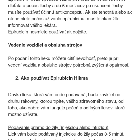
dieťaťa a počas liečby a do 6 mesiacov po ukončení liečby
musíte používať účinnú antikoncepciu. Ak ste tehotná alebo ak
otehotniete počas užívania epirubicínu, musíte okamžite
informovať vášho lekára.
Epirubicín nesmiete používať ak dojčíte.
Vedenie vozidiel a obsluha strojov
Po podaní tohto lieku môžete cítiť nevoľnosť, preto je pri
vedení vozidla a obsluhe strojov potrebná zvýšená opatrnosť.
Ako používať Epirubicin Hikma
Dávka lieku, ktorá vám bude podávaná, bude závisieť od
druhu rakoviny, ktorou trpíte, vášho zdravotného stavu, od
toho, ako dobre vám funguje pečeň a od iných liekov, ktoré
možno užívate.
Podávanie priamo do žily (injekciou alebo infúziou)
Liek vám bude podávaný injekciou do žily počas 3-5 minút.