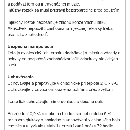
a podávať formou intravenóznej infúzie.
Infúzny roztok sa musí pripraviť bezprostredne pred použitím.
Injekčný roztok neobsahuje žiadnu konzervačnú látku.
Akúkoľvek nepoužitú časť obsahu injekčnej liekovky treba
okamžite znehodnotiť.
Bezpečná manipulácia
Toto je cytotoxický liek, prosím dodržiavajte miestne zásady a
pokyny na bezpečné zaobchádzanie/likvidáciu cytotoxických
látok.
Uchovávanie
Uchovávajte a prepravujte v chladničke pri teplote 2°C ‑ 8ºC.
Uchovávajte v pôvodnom obale na ochranu pred svetlom.
Tento liek uchovávajte mimo dohľadu a dosahu detí.
Po zriedení 0,9 % roztokom chloridu sodného alebo 5 %
roztokom glukózy a následnom uchovávaní v chladničke bola
chemická a fyzikálna stabilita preukázaná počas 72 hodín.