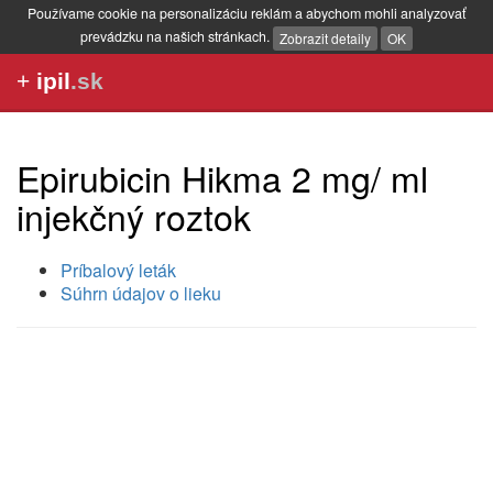
Používame cookie na personalizáciu reklám a abychom mohli analyzovať
prevádzku na našich stránkach.
Zobrazit detaily
OK
+
ipil
.sk
Epirubicin Hikma 2 mg/ ml
injekčný roztok
Príbalový leták
Súhrn údajov o lieku