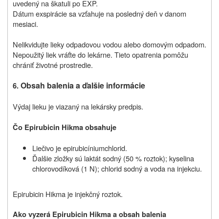
uvedený na škatuli po EXP.
Dátum exspirácie sa vzťahuje na posledný deň v danom
mesiaci.
Nelikvidujte lieky odpadovou vodou alebo domovým odpadom.
Nepoužitý liek vráťte do lekárne. Tieto opatrenia pomôžu
chrániť životné prostredie.
Obsah balenia a ďalšie informácie
6.
Výdaj lieku je viazaný na lekársky predpis.
Čo Epirubicin Hikma obsahuje
Liečivo je epirubicíniumchlorid.
Ďalšie zložky sú laktát sodný (50 % roztok); kyselina
chlorovodíková (1 N); chlorid sodný a voda na injekciu.
Epirubicin Hikma je injekčný roztok.
Ako vyzerá Epirubicin Hikma a obsah balenia