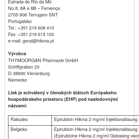
Estrada do Rio da Mó
No.8, 8A e 8B – Fervença
2705-906 Terrugem SNT
Portugalsko
Tel.: +351 219 608 410
Fax: +351 219 615 102
e-mail: geral@hikma.pt
Výrobca
THYMOORGAN Pharmazie GmbH
Schiffgraben 23
D-38690 Vienenburg
Nemecko
Liek je schválený v členských štátoch Európskeho
hospodárskeho priestoru (EHP) pod nasledovnými
názvami:
Rakúsko
Epirubicin Hikma 2 mg/ml Injektionslösung
Belgicko
Epirubicin Hikma 2 mg/ml Injektionslösung
(Epirubicine Hikma 2 mg/ml Oplossing voor 