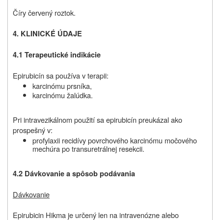
Číry červený roztok.
4. KLINICKÉ ÚDAJE
4.1 Terapeutické indikácie
Epirubicín sa používa v terapii:
karcinómu prsníka,
karcinómu žalúdka.
Pri intravezikálnom použití sa epirubicín preukázal ako
prospešný v:
profylaxii recidívy povrchového karcinómu močového
mechúra po transuretrálnej resekcii.
4.2
Dávkovanie a spôsob podávania
Dávkovanie
Epirubicin Hikma je určený len na intravenózne alebo