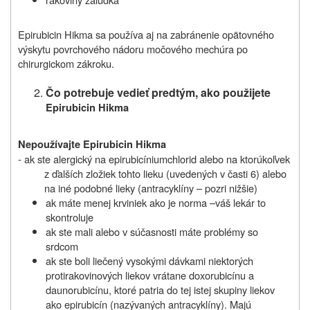
Epirubicin Hikma sa používa aj na zabránenie opätovného
výskytu povrchového nádoru močového mechúra po
chirurgickom zákroku.
Čo potrebuje vedieť predtým, ako použijete
Epirubicin Hikma
Nepoužívajte Epirubicin Hikma
- ak ste alergický na epirubicíniumchlorid alebo na ktorúkoľvek
z ďalších zložiek tohto lieku (uvedených v časti 6) alebo
na iné podobné lieky (antracyklíny – pozri nižšie)
ak máte menej krviniek ako je norma –váš lekár to
skontroluje
ak ste mali alebo v súčasnosti máte problémy so
srdcom
ak ste boli liečený vysokými dávkami niektorých
protirakovinových liekov vrátane doxorubicínu a
daunorubicínu, ktoré patria do tej istej skupiny liekov
ako epirubicín (nazývaných antracyklíny). Majú