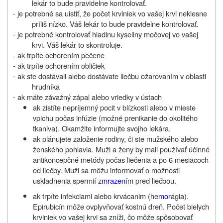
lekár to bude pravidelne kontrolovať.
- je potrebné sa uistiť, že počet krviniek vo vašej krvi neklesne
príliš nízko. Váš lekár to bude pravidelne kontrolovať.
- je potrebné kontrolovať hladinu kyseliny močovej vo vašej
krvi. Váš lekár to skontroluje.
- ak trpíte ochorením pečene
- ak trpíte ochorením obličiek
- ak ste dostávali alebo dostávate liečbu ožarovaním v oblasti
hrudníka
- ak máte závažný zápal alebo vriedky v ústach
ak zistíte nepríjemný pocit v blízkosti alebo v mieste
vpichu počas infúzie (možné prenikanie do okolitého
tkaniva). Okamžite informujte svojho lekára.
ak plánujete založenie rodiny, či ste mužského alebo
ženského pohlavia. Muži a ženy by mali používať účinné
antikoncepčné metódy počas liečenia a po 6 mesiacoch
od liečby. Muži sa môžu informovať o možnosti
uskladnenia spermií z
mrazení
m pred liečbou.
ak trpíte infekciami alebo krvácanim (he
mor
ágia).
Epirubicín môže ovplyvňovať kostnú dreň. Počet bielych
krviniek vo vašej krvi sa zníži, čo môže spôsobovať