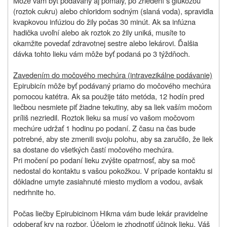
Môže vám byť podávaný aj pomaly, po zriedení s glukózou
(roztok cukru) alebo chloridom sodným (slaná voda), spravidla
kvapkovou infúziou do žily počas 30 minút. Ak sa infúzna
hadička uvoľní alebo ak roztok zo žily uniká, musíte to
okamžite povedať zdravotnej sestre alebo lekárovi. Ďalšia
dávka tohto lieku vám môže byť podaná po 3 týždňoch.
Zavedením do močového mechúra (intravezikálne podávanie)
Epirubicín môže byť podávaný priamo do močového mechúra
pomocou katétra. Ak sa použije táto metóda, 12 hodín pred
liečbou nesmiete piť žiadne tekutiny, aby sa liek vaším močom
príliš nezriedil. Roztok lieku sa musí vo vašom močovom
mechúre udržať 1 hodinu po podaní. Z času na čas bude
potrebné, aby ste zmenili svoju polohu, aby sa zaručilo, že liek
sa dostane do všetkých častí močového mechúra.
Pri močení po podaní lieku zvýšte opatrnosť, aby sa moč
nedostal do kontaktu s vašou pokožkou. V prípade kontaktu si
dôkladne umyte zasiahnuté miesto mydlom a vodou, avšak
nedrhnite ho.
Počas liečby Epirubicinom Hikma vám bude lekár pravidelne
odoberať krv na rozbor. Účelom je zhodnotiť účinok lieku. Váš