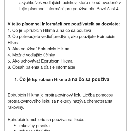
akýchkoľvek vedľajších účinkov, ktoré nie sú uvedené v
tejto písomnej informácii pre používateľa. Pozri časť 4.
V tejto písomnej informácií pre používateľa sa dozviete:
1. Čo je Epirubicin Hikma a na čo sa používa
2. Čo potrebujete vedieť predtým, ako použijete Epirubicin
Hikma
3. Ako používať Epirubicin Hikma
4. Možné vedľajšie účinky
5. Ako uchovávať Epirubicin Hikma
6. Obsah balenia a ďalšie informácie
Čo
je
a
na
čo sa používa
Epirubicin Hikma
Epirubicin Hikma je protirakovinový liek. Liečba pomocou
protirakovinového lieku sa niekedy nazýva chemoterapia
rakoviny.
Epirubicíniumchlorid sa používa na liečbu:
rakoviny prsníka
rakoviny žalúdka