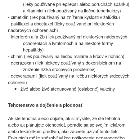
(lieky používané pri epilepsii alebo poruchách spánku)
a rifampicín (liek používaný na liečbu tuberkulózy)
- cimetidín (liek používaný na zníženie kyslosti v žalúdku)
- paklitaxel a docetaxel (lieky používané pri niektorých
nádorových ochoreniach)
- interferón alfa-2b (liek používaný pri niektorých nádorových
ochoreniach a lymfómoch a na niektoré formy
hepatitídy)
- chinín (liek používaný na liečbu malárie a kŕčov v nohách)
- dexrazoxan (liek niekedy používaný s doxorubicínom na
zníženie rizika srdcových problémov)
- dexverapamil (liek používaný na liečbu niektorých srdcových
ochorení)
živé alebo živé atenuaované (oslabené) vakcíny
Tehotenstvo a dojčenie a plodnosť
Ak ste tehotná alebo dojčíte, ak si myslíte, že ste tehotná
alebo ak plánujete otehotnieť, poraďte sa so svojím lekárom
alebo lekárnikom predtým, ako začnete užívať tento liek .
Epirubicín môže spôsobiť vážne poškodenie nenarodeného