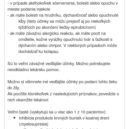
- v prípade akéhokoľvek sčervenania, bolesti alebo opuchu v
mieste podania injekcie
- ak máte bolesti na hrudníku, dýchavičnosť alebo opuchnuté
kĺby (tieto účinky sa môžu prejaviť aj po niekoľkých
týždňoch po skončení liečby epirubicínom)
- ak máte závažnú alergickú reakciu, ak máte pocit na
omdletie, kožné vyrážky opuchnutú tvár a ťažkosti s
dýchaním alebo chripot. V niektorých prípadoch môže
dochádzať ku kolapsu.
Sú to veľmi závažné vedľajšie účinky. Možno potrebujete
neodkladnú lekársku pomoc.
Možno si všimnete iné vedľajšie účinky po podaní tohto lieku
do žily.
Ak pocítite ktorékoľvek z nasledujúcich príznakov, povedzte o
nich okamžite lekárovi:
Veľmi časté (vyskytujú sa u viac ako 1 z 10 pacientov):
inhibícia produkcie krvných buniek v kostnej dreni
(myelosupresia)