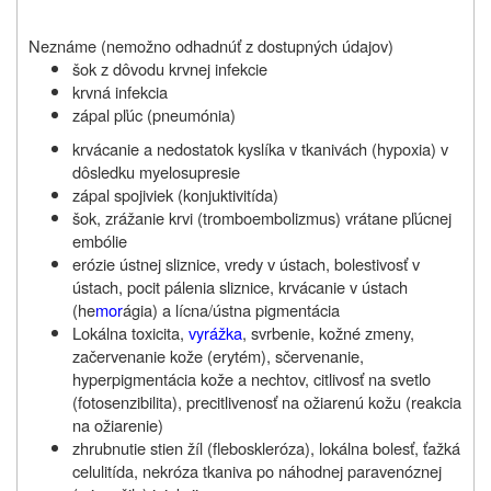
Neznáme (nemožno odhadnúť z dostupných údajov)
šok z dôvodu krvnej infekcie
krvná infekcia
zápal pľúc (pneumónia)
krvácanie a nedostatok kyslíka v tkanivách (hypoxia) v
dôsledku myelosupresie
zápal spojiviek (konjuktivitída)
šok, zrážanie krvi (tromboembolizmus) vrátane pľúcnej
embólie
erózie ústnej sliznice, vredy v ústach, bolestivosť v
ústach, pocit pálenia sliznice, krvácanie v ústach
(he
mor
ágia) a lícna/ústna pigmentácia
Lokálna toxicita,
vyrážka
, svrbenie, kožné zmeny,
začervenanie kože (erytém), sčervenanie,
hyperpigmentácia kože a nechtov, citlivosť na svetlo
(fotosenzibilita), precitlivenosť na ožiarenú kožu (reakcia
na ožiarenie)
zhrubnutie stien žíl (fleboskleróza), lokálna bolesť, ťažká
celulitída, nekróza tkaniva po náhodnej paravenóznej