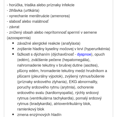
- horúčka, triaška alebo príznaky infekcie
- žihľavka (urtikária)
- vynechanie
menštruácie (amenorea)
- slabosť alebo malátnosť
- závrat
- znížený obsah alebo neprítomnosť spermií v semene
(azoospermia)
závažné alergické reakcie (anafylaxia)
zvýšenie hladiny kyseliny močovej v krvi (hyperurikémia)
ťažkosti s dýchaním (dýchavičnosť -
dyspnoe
), opuch
(edém), zväčšenie pečene (hepatomegália),
nahromadenie tekutiny v brušnej dutine (ascites),
pľúcny edém, hromadenie tekutiny medzi hrudníkom a
pľúcami (pleurálny výpotok), zvýšený rytmus/búšenie
(príznaky srdcového zlyhania), EKG abnormality,
poruchy srdcového rytmu (arytmia), ochorenie
srdcového svalu (kardiomyopatia), rýchly srdcový
rytmus (ventrikulárna tachykardia), pomalý srdcový
rytmus (bradykardia), atrioventrikulárny blok,
ramienkový blok
zmena enzýmových hladín