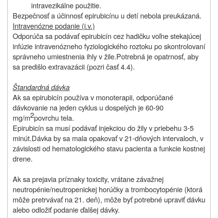
intravezikálne použitie.
Bezpečnosť a účinnosť epirubicínu u detí nebola preukázaná.
Intravenózne podanie (i.v.)
Odporúča sa podávať epirubicín cez hadičku voľne stekajúcej
infúzie intravenózneho fyziologického roztoku po skontrolovaní
správneho umiestnenia ihly v žile.
Potrebná je opatrnosť, aby
sa predišlo extravazácii (pozri časť 4.4).
Štandardná dávka
Ak sa epirubicín používa v monoterapii, odporúčané
dávkovanie na jeden cyklus u dospelých je 60-90
2
mg/m
povrchu tela.
Epirubicín sa musí podávať injekciou do žily v priebehu 3-5
minút.
Dávka by sa mala opakovať v 21-dňových intervaloch, v
závislosti od hematologického stavu pacienta a funkcie kostnej
drene.
Ak sa prejavia príznaky toxicity, vrátane závažnej
neutropénie/neutropenickej horúčky a trombocytopénie (ktorá
môže pretrvávať na 21. deň), môže byť potrebné upraviť dávku
alebo odložiť podanie ďalšej dávky.