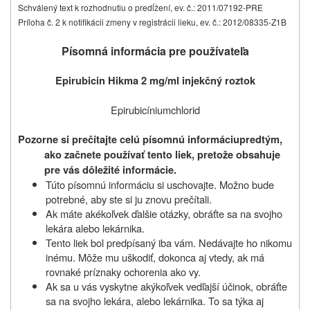
Schválený text k rozhodnutiu o predĺžení, ev. č.: 2011/07192-PRE
Príloha č. 2 k notifikácii zmeny v registrácii lieku, ev. č.: 2012/08335-Z1B
Písomná informácia pre používateľa
Epirubicin Hikma 2 mg/ml injekčný roztok
Epirubicíniumchlorid
Pozorne si prečítajte celú písomnú informáciu
predtým,
ako začnete používať tento liek, pretože obsahuje
pre vás dôležité informácie.
Túto písomnú informáciu si uschovajte. Možno bude
potrebné, aby ste si ju znovu prečítali.
Ak máte akékoľvek ďalšie otázky, obráťte sa na svojho
lekára alebo lekárnika.
Tento liek bol predpísaný iba vám. Nedávajte ho nikomu
inému. Môže mu uškodiť, dokonca aj vtedy, ak má
rovnaké príznaky ochorenia ako vy.
Ak sa u vás vyskytne akýkoľvek vedľajší účinok, obráťte
sa na svojho lekára, alebo lekárnika. To sa týka aj