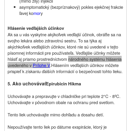
(mimo žily) injekcii
asymptomatický (bezpríznakový) pokles ejekčnej frakcie
ľavej ko
mor
y
Hlásenie vedľajších účinkov
Ak sa u vás vyskytne akýkoľvek vedľajší účinok, obráťte sa na
svojho lekára alebo zdravotnú sestru. To sa týka aj
akýchkoľvek vedľajších účinkov, ktoré nie sú uvedené v tejto
písomnej informácii pre používateľa. Vedľajšie účinky môžete
hlásiť aj priamo prostredníctvom
národného systému hlásenia
uvedeného v
Prílohe V
.
Hlásením vedľajších účinkov môžete
prispieť k získaniu ďalších informácií o bezpečnosti tohto lieku.
Ako uchovávať
5.
Epirubicin Hikma
Uchovávajte a prepravujte v chladničke pri teplote 2°C ‑ 8ºC.
Uchovávajte v pôvodnom obale na ochranu pred svetlom.
Tento liek uchovávajte mimo dohľadu a dosahu detí.
Nepoužívajte tento liek po dátume exspirácie, ktorý je