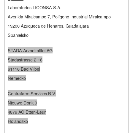
Laboratorios LICONSA S.A.
Avenida Miralcampo 7, Polígono Industrial Miralcampo
19200 Azuqueca de Henares, Guadalajara
Španielsko
STADA Arzneimittel AG
Stadastrasse 2-18
61118 Bad Vilbel
Nemecko
Centrafarm Services B.V.
Nieuwe Donk 9
4879 AC Etten-Leur
Holandsko