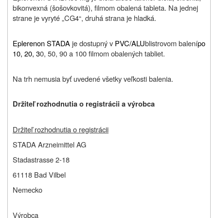
bikonvexná (šošovkovitá), filmom obalená tableta. Na jednej
strane je vyryté „CG4“, druhá strana je hladká.
Eplerenon STADA
je dostupný v
PVC/ALU
blistrovom balení
po
10, 20, 3
0, 50, 90 a 100 filmom obalených tabliet.
Na trh nemusia byť uvedené všetky veľkosti balenia.
Držiteľ rozhodnutia o registrácii a výrobca
Držiteľ rozhodnutia o registrácii
STADA Arzneimittel AG
Stadastrasse 2-18
61118 Bad Vilbel
Nemecko
Výrobca