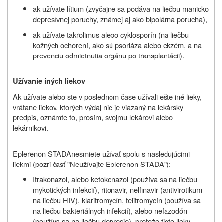
ak užívate lítium (zvyčajne sa podáva na liečbu manicko
depresívnej poruchy, známej aj ako bipolárna porucha),
ak užívate takrolimus alebo cyklosporín (na liečbu
kožných ochorení, ako sú psoriáza alebo ekzém, a na
prevenciu odmietnutia orgánu po transplantácii).
Užívanie iných liekov
Ak užívate alebo ste v poslednom čase užívali ešte iné lieky,
vrátane liekov, ktorých výdaj nie je viazaný na lekársky
predpis, oznámte to, prosím, svojmu lekárovi alebo
lekárnikovi.
Eplerenon STADA
nesmiete užívať spolu s nasledujúcimi
liekmi (pozri časť "Neužívajte
Eplerenon STADA"
):
Itrakonazol, alebo ketokonazol (používa sa na liečbu
mykotických infekcií), ritonavir, nelfinavir (antivirotikum
na liečbu HIV), klaritromycín, telitromycín (používa sa
na liečbu bakteriálnych infekcií), alebo nefazodón
(používa sa na liečbu depresie), pretože tieto lieky