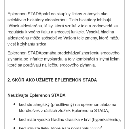
Eplerenon STADA
patrí do skupiny liekov známych ako
selektívne blokátory aldosterónu. Tieto blokátory inhibujú
účinok aldosterónu, látky, ktorá vzniká v tele a zodpovedá za
reguláciu krvného tlaku a srdcovej funkcie. Vysoká hladina
aldosterónu môže spôsobiť vo Vašom tele zmeny, ktoré môžu
viesť k zlyhaniu srdca.
Eplerenon STADA
pomáha predchádzať zhoršeniu srdcového
zlyhania po infarkte myokardu, a to v kombinácii s inými liekmi,
ktoré sa používajú na liečbu srdcového zlyhania.
2. SKÔR AKO UŽIJETE EPLERENON STADA
Neužívajte Eplerenon STADA
keď ste
alergický (precitlivený) na eplerenón alebo na
ktorúkoľvek z ďalších zložiek Eplerenonu STADA,
keď máte vysokú hladinu draslíka v krvi (hyperkaliémiu),
keď užívate lieky, ktoré Vám pomáhajú vylúčiť