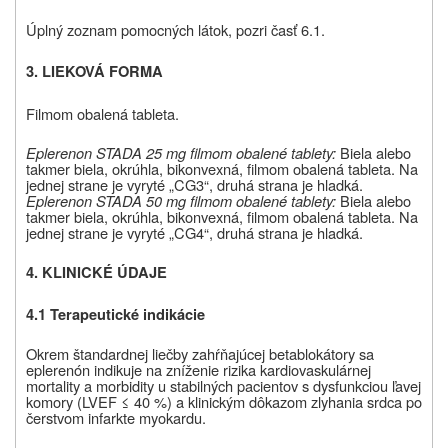
Úplný zoznam pomocných látok, pozri časť 6.1.
3. LIEKOVÁ FORMA
Filmom obalená tableta.
Eplerenon STADA 25 mg filmom obalené tablety:
Biela alebo
takmer biela, okrúhla, bikonvexná, filmom obalená tableta. Na
jednej strane je vyryté „CG3“, druhá strana je hladká.
Eplerenon STADA 50 mg filmom obalené tablety:
Biela alebo
takmer biela, okrúhla, bikonvexná, filmom obalená tableta. Na
jednej strane je vyryté „CG4“, druhá strana je hladká.
4. KLINICKÉ ÚDAJE
4.1 Terapeutické indikácie
Okrem štandardnej liečby zahŕňajúcej betablokátory sa
eplerenón indikuje na zníženie rizika kardiovaskulárnej
mortality a morbidity u stabilných pacientov s dysfunkciou ľavej
komory (LVEF
≤
40 %) a klinickým dôkazom zlyhania srdca po
čerstvom infarkte myokardu.