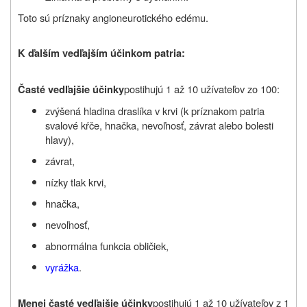
Toto sú príznaky angioneurotického edému.
K ďalším vedľajším účinkom patria:
postihujú 1 až 10 užívateľov zo 100:
Časté vedľajšie účinky
zvýšená hladina draslíka v krvi (k príznakom patria
svalové kŕče, hnačka, nevoľnosť, závrat alebo bolesti
hlavy),
závrat,
nízky tlak krvi,
hnačka,
nevoľnosť,
abnormálna funkcia obličiek,
vyrážka
.
postihujú 1 až 10 užívateľov z 1
Menej časté vedľajšie účinky