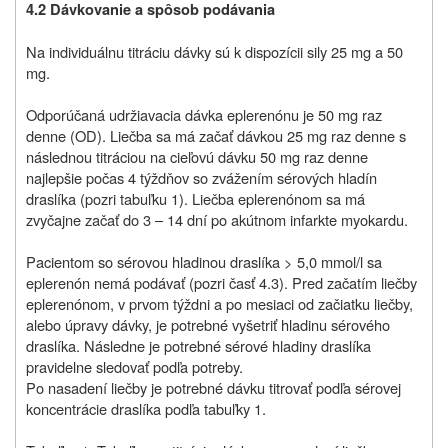
4.2 Dávkovanie a spôsob podávania
Na individuálnu titráciu dávky sú k dispozícii sily 25 mg a 50
mg.
Odporúčaná udržiavacia dávka eplerenónu je 50 mg raz
denne (OD). Liečba sa má začať dávkou 25 mg raz denne s
následnou titráciou na cieľovú dávku 50 mg raz denne
najlepšie počas 4 týždňov so zvážením sérových hladín
draslíka (pozri tabuľku 1). Liečba eplerenónom sa má
zvyčajne začať do 3 – 14 dní po akútnom infarkte myokardu.
Pacientom so sérovou hladinou draslíka > 5,0 mmol/l sa
eplerenón nemá podávať (pozri časť 4.3). Pred začatím liečby
eplerenónom, v prvom týždni a po mesiaci od začiatku liečby,
alebo úpravy dávky, je potrebné vyšetriť hladinu sérového
draslíka. Následne je potrebné sérové hladiny draslíka
pravidelne sledovať podľa potreby.
Po nasadení liečby je potrebné dávku titrovať podľa sérovej
koncentrácie draslíka podľa tabuľky 1.