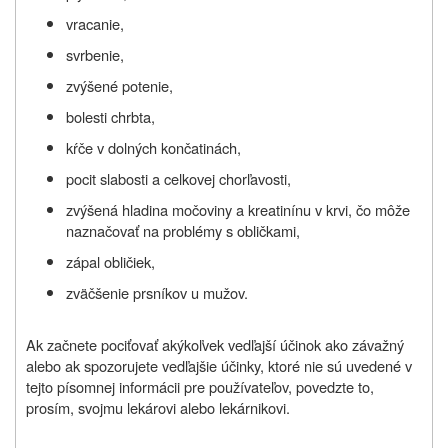
vracanie,
svrbenie,
zvýšené potenie,
bolesti chrbta,
kŕče v dolných končatinách,
pocit slabosti a celkovej chorľavosti,
zvýšená hladina močoviny a kreatinínu v krvi, čo môže
naznačovať na problémy s obličkami,
zápal obličiek,
zväčšenie prsníkov u mužov.
Ak začnete pociťovať akýkoľvek vedľajší účinok ako závažný
alebo ak spozorujete vedľajšie účinky, ktoré nie sú uvedené v
tejto písomnej informácii pre používateľov, povedzte to,
prosím, svojmu lekárovi alebo lekárnikovi.