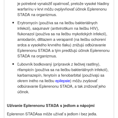
je potrebné vynaložiť opatrnosť, pretože vysoké hladiny
warfarínu v krvi môžu ovplyvňovať účinok Eplerenonu
STADA na organizmus.
Erytromycín (používa sa na liečbu bakteriálnych
infekcií), saquinavir (antivirotikum na liečbu HIV),
flukonazol (používa sa na liečbu mykotických infekcií),
amiodarón, diltiazem a verapamil (na liečbu ochorení
srdca a vysokého krvného tlaku) znižujú odbúravanie
Eplerenonu STADA a tým predlžujú účinok Eplerenonu
STADA na organizmus.
Ľubovník bodkovaný (prípravok z liečivej rastliny),
rifampicín (používa sa na liečbu bakteriálnych infekcií),
karbamazepín, fenytoín a fenobarbital (používajú sa
okrem iného na liečbu
epilepsie
) môžu zvyšovať
odbúravanie Eplerenonu STADA, a tak znižovať jeho
účinok.
Užívanie Eplerenonu STADA s jedlom a nápojmi
Eplerenon STADA
sa môže užívať s jedlom i bez jedla.