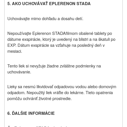
5. AKO UCHOVÁVAŤ EPLERENON STADA
Uchovávajte mimo dohľadu a dosahu detí.
Nepoužívajte
Eplerenon STADA
filmom obalené tablety po
dátume exspirácie, ktorý je uvedený na blistri a na škatuli po
EXP. Dátum exspirácie sa vzťahuje na posledný deň v
mesiaci.
Tento liek si nevyžuje žiadne zvláštne podmienky na
uchovávanie.
Lieky sa nesmú likvidovať odpadovou vodou alebo domovým
odpadom.
Nepoužitý liek vráťte do lekárne.
Tieto opatrenia
pomôžu ochrániť životné prostredie.
6. ĎALŠIE INFORMÁCIE