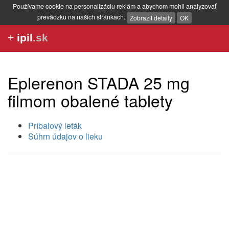
Používame cookie na personalizáciu reklám a abychom mohli analyzovať
prevádzku na našich stránkach.
Zobrazit detaily
OK
+
ipil
.sk
Eplerenon STADA 25 mg
filmom obalené tablety
Príbalový leták
Súhrn údajov o lieku