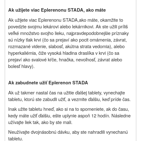
Ak užijete viac Eplerenonu STADA, ako máte
Ak užijete viac
Eplerenonu STADA,
ako máte, okamžite to
povedzte svojmu lekárovi alebo lekárnikovi. Ak ste užili príliš
veľké množstvo svojho lieku, najpravdepodobnejšie príznaky
sú nízky tlak krvi (čo sa prejaví ako pocit omámenia, závrat,
rozmazané videnie, slabosť, akútna strata vedomia), alebo
hyperkaliémia, čiže vysoká hladina draslíka v krvi (čo sa
prejaví ako svalové kŕče, hnačka, nevoľnosť, závrat alebo
bolesť hlavy).
Ak zabudnete užiť Eplerenon STADA
Ak už takmer nastal čas na užitie ďalšej tablety, vynechajte
tabletu, ktorú ste zabudli užiť, a vezmite ďalšiu, keď príde čas.
Inak užite tabletu hneď, ako si na to spomeniete, ak do času,
kedy máte užiť ďalšiu, ešte uplynie aspoň 12 hodín. Následne
užívajte liek tak, ako by ste mali.
Neužívajte dvojnásobnú dávku, aby ste nahradili vynechanú
tabletu.