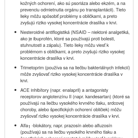
kožných ochorení, ako sú psoriáza alebo ekzém, a na
prevenciu odmietnutia orgánu po transplantácii). Tieto
lieky môžu spôsobiť problémy s obličkami, a preto
zvyšujú riziko vysokej koncentrácie draslíka v krvi.
Nesteroidné antiflogistiká (NSAID – niektoré analgetiká,
ako je ibuprofén, ktoré sa používajú proti bolesti,
stuhnutosti a zápalu). Tieto lieky môžu viesť k
problémom s obličkami, a preto zvyšujú riziko vysokej
koncentrácie draslíka v krvi.
Trimetoprim (používa sa na liečbu bakteriálnych infekcií)
môže zvyšovať riziko vysokej koncentrácie draslíka v
krvi.
ACE inhibítory (napr. enalapril) a antagonisty
receptorov angiotenzínu II (napr. kandesartan) (ktoré sa
používajú na liečbu vysokého krvného tlaku, srdcovej
choroby, alebo špecifických ochorení obličiek) môžu
zvyšovať riziko vysokej koncentrácie draslíka v krvi.
Alfa
-blokátory, napr. prazosín alebo alfuzosín
1
(používajú sa na liečbu vysokého krvného tlaku a