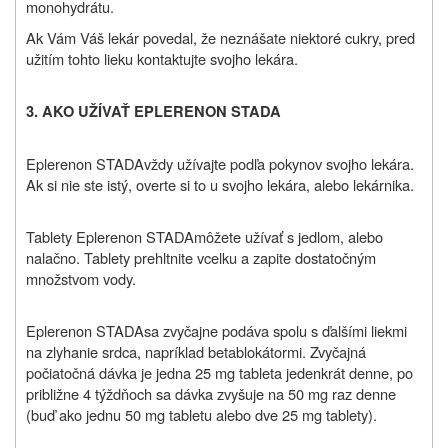
monohydrátu.
Ak Vám Váš lekár povedal, že neznášate niektoré cukry, pred
užitím tohto lieku kontaktujte svojho lekára.
3. AKO UŽÍVAŤ EPLERENON STADA
Eplerenon STADA
vždy užívajte podľa pokynov svojho lekára.
Ak si nie ste istý, overte si to u svojho lekára, alebo lekárnika.
Tablety
Eplerenon STADA
môžete užívať s jedlom, alebo
nalačno. Tablety prehltnite vcelku a zapite dostatočným
množstvom vody.
Eplerenon STADA
sa zvyčajne podáva spolu s ďalšími liekmi
na zlyhanie srdca, napríklad betablokátormi. Zvyčajná
počiatočná dávka je jedna 25 mg tableta jedenkrát denne, po
približne 4 týždňoch sa dávka zvyšuje na 50 mg raz denne
(buď ako jednu 50 mg tabletu alebo dve 25 mg tablety).