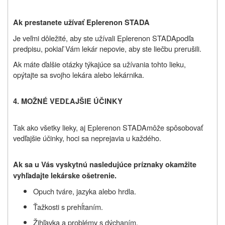
Ak prestanete užívať Eplerenon STADA
Je veľmi dôležité, aby ste užívali
Eplerenon STADA
podľa
predpisu, pokiaľ Vám lekár nepovie, aby ste liečbu prerušili.
Ak máte ďalšie otázky týkajúce sa užívania tohto lieku,
opýtajte sa svojho lekára alebo lekárnika.
4. MOŽNÉ VEDĽAJŠIE ÚČINKY
Tak ako všetky lieky
, aj Eplerenon STADA
môže spôsobovať
vedľajšie účinky, hoci sa neprejavia u každého.
Ak sa u Vás vyskytnú nasledujúce príznaky okamžite
vyhľadajte lekárske ošetrenie.
Opuch tváre, jazyka alebo hrdla.
Ťažkosti s prehĺtaním.
Žihľavka a problémy s dýchaním.