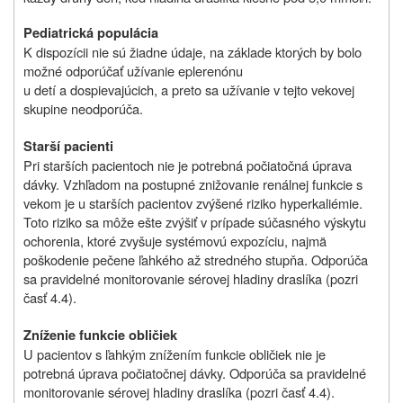
Pediatrická populácia
K dispozícii nie sú žiadne údaje, na základe ktorých by bolo
možné odporúčať užívanie eplerenónu
u detí a dospievajúcich, a preto sa užívanie v tejto vekovej
skupine neodporúča.
Starší pacienti
Pri starších pacientoch nie je potrebná počiatočná úprava
dávky. Vzhľadom na postupné znižovanie renálnej funkcie s
vekom je u starších pacientov zvýšené riziko hyperkaliémie.
Toto riziko sa môže ešte zvýšiť v prípade súčasného výskytu
ochorenia, ktoré zvyšuje systémovú expozíciu, najmä
poškodenie pečene ľahkého až stredného stupňa. Odporúča
sa pravidelné monitorovanie sérovej hladiny draslíka (pozri
časť 4.4).
Zníženie funkcie obličiek
U pacientov s ľahkým znížením funkcie obličiek nie je
potrebná úprava počiatočnej dávky. Odporúča sa pravidelné
monitorovanie sérovej hladiny draslíka (pozri časť 4.4).