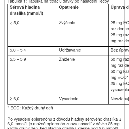
Tabuľka 1: Tabuľka na titráciu dávky po nasadení liečby
Sérová hladina
Opatrenie
Úprava d
draslíka (mmol/l)
< 5,0
Zvýšenie
25 mg EO
raz denn
25 mg raz
mg raz d
5,0 – 5,4
Udržiavanie
Bez úprav
5,5 – 5,9
Zníženie
50 mg raz
mg raz d
50 mg ka
mg EOD*
25 mg EO
vysadeni
≥
6,0
Vysadenie
Nevzťahuj
* EOD: Každý druhý deň
Po vysadení eplerenónu z dôvodu hladiny sérového draslíka
≥
6,0 mmol/l, je možné eplerenón znovu nasadiť v dávke 25 mg
každý druhý deň, keď hladina draslíka klesne pod 5,0 mmol/l.