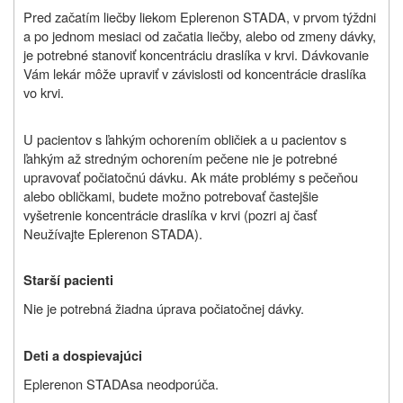
Pred začatím liečby liekom
Eplerenon STADA
, v prvom týždni
a po jednom mesiaci od začatia liečby, alebo od zmeny dávky,
je potrebné stanoviť koncentráciu draslíka v krvi. Dávkovanie
Vám lekár môže upraviť v závislosti od koncentrácie draslíka
vo krvi.
U pacientov s ľahkým ochorením obličiek a u pacientov s
ľahkým až stredným ochorením pečene nie je potrebné
upravovať počiatočnú dávku. Ak máte problémy s pečeňou
alebo obličkami, budete možno potrebovať častejšie
vyšetrenie koncentrácie draslíka v krvi (pozri aj časť
Neužívajte
Eplerenon STADA
).
Starší pacienti
Nie je potrebná žiadna úprava počiatočnej dávky.
Deti a dospievajúci
Eplerenon STADA
sa neodporúča.