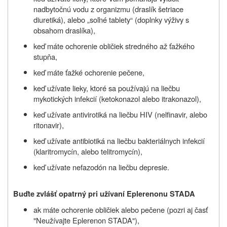
nadbytočnú vodu z organizmu (draslík šetriace
diuretiká), alebo „soľné tablety“ (doplnky výživy s
obsahom draslíka),
keď máte ochorenie obličiek stredného až ťažkého
stupňa,
keď máte ťažké ochorenie pečene,
keď užívate lieky, ktoré sa používajú na liečbu
mykotických infekcií (ketokonazol alebo itrakonazol),
keď užívate antivirotiká na liečbu HIV (nelfinavir, alebo
ritonavir),
keď užívate antibiotiká na liečbu bakteriálnych infekcií
(klaritromycín, alebo telitromycín),
keď užívate nefazodón na liečbu depresie.
Buďte zvlášť opatrný pri užívaní Eplerenonu STADA
ak máte ochorenie obličiek alebo pečene (pozri aj časť
"Neužívajte Eplerenon STADA"),