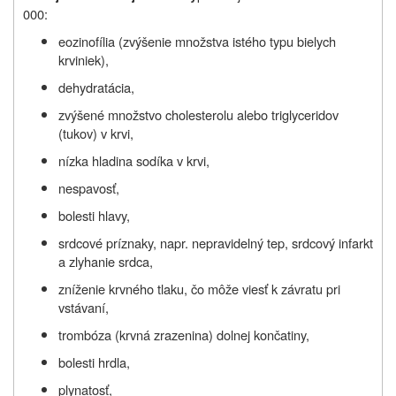
000:
eozinofília (zvýšenie množstva istého typu bielych
krviniek),
dehydratácia,
zvýšené množstvo cholesterolu alebo triglyceridov
(tukov) v krvi,
nízka hladina sodíka v krvi,
nespavosť,
bolesti hlavy,
srdcové príznaky, napr. nepravidelný tep, srdcový infarkt
a zlyhanie srdca,
zníženie krvného tlaku, čo môže viesť k závratu pri
vstávaní,
trombóza (krvná zrazenina) dolnej končatiny,
bolesti hrdla,
plynatosť,