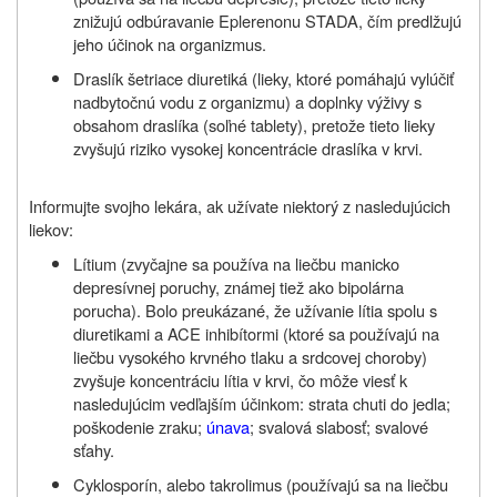
znižujú odbúravanie Eplerenonu STADA, čím predlžujú
jeho účinok na organizmus.
Draslík šetriace diuretiká (lieky, ktoré pomáhajú vylúčiť
nadbytočnú vodu z organizmu) a doplnky výživy s
obsahom draslíka (soľné tablety), pretože tieto lieky
zvyšujú riziko vysokej koncentrácie draslíka v krvi.
Informujte svojho lekára, ak užívate niektorý z nasledujúcich
liekov:
Lítium (zvyčajne sa používa na liečbu manicko
depresívnej poruchy, známej tiež ako bipolárna
porucha). Bolo preukázané, že užívanie lítia spolu s
diuretikami a ACE inhibítormi (ktoré sa používajú na
liečbu vysokého krvného tlaku a srdcovej choroby)
zvyšuje koncentráciu lítia v krvi, čo môže viesť k
nasledujúcim vedľajším účinkom: strata chuti do jedla;
poškodenie zraku;
únava
; svalová slabosť; svalové
sťahy.
Cyklosporín, alebo takrolimus (používajú sa na liečbu