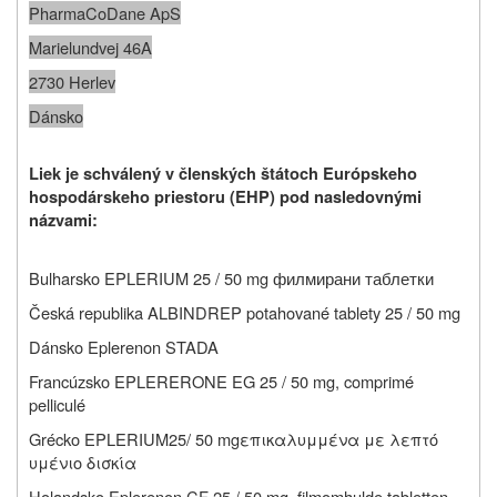
PharmaCoDane ApS
Marielundvej 46A
2730 Herlev
Dánsko
Liek je schválený v členských štátoch Európskeho
hospodárskeho priestoru (EHP) pod nasledovnými
názvami:
Bulharsko
EPLERIUM 25 / 50 mg филмирани таблетки
Česká republika
ALBINDREP potahované tablety 25 / 50 mg
Dánsko Eplerenon STADA
Francúzsko
EPLERERONE EG 25 / 50 mg, comprimé
pelliculé
Grécko
EPLERIUM
25
/ 50
mg
επικαλυμμένα με λεπτό
υμένιο δισκία
Holandsko
Eplerenon CF 25 / 50 mg, filmomhulde tabletten