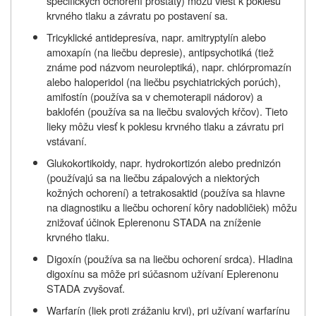
špecifických ochorení prostaty) môžu viesť k poklesu
krvného tlaku a závratu po postavení sa.
Tricyklické antidepresíva, napr. amitryptylín alebo
amoxapín (na liečbu depresie), antipsychotiká (tiež
známe pod názvom neuroleptiká), napr. chlórpromazín
alebo haloperidol (na liečbu psychiatrických porúch),
amifostín (používa sa v chemoterapii nádorov) a
baklofén (používa sa na liečbu svalových kŕčov). Tieto
lieky môžu viesť k poklesu krvného tlaku a závratu pri
vstávaní.
Glukokortikoidy, napr. hydrokortizón alebo prednizón
(používajú sa na liečbu zápalových a niektorých
kožných ochorení) a tetrakosaktid (používa sa hlavne
na diagnostiku a liečbu ochorení kôry nadobličiek) môžu
znižovať účinok Eplerenonu STADA na zníženie
krvného tlaku.
Digoxín (používa sa na liečbu ochorení srdca). Hladina
digoxínu sa môže pri súčasnom užívaní Eplerenonu
STADA zvyšovať.
Warfarín (liek proti zrážaniu krvi), pri užívaní warfarínu