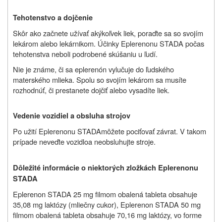
Tehotenstvo a dojčenie
Skôr ako začnete užívať akýkoľvek liek, poraďte sa so svojím
lekárom alebo lekárnikom. Účinky
Eplerenonu STADA
počas
tehotenstva neboli podrobené skúšaniu u ľudí.
Nie je známe, či sa eplerenón vylučuje do ľudského
materského mlieka. Spolu so svojím lekárom sa musíte
rozhodnúť, či prestanete dojčiť alebo vysadíte liek.
Vedenie vozidiel a obsluha strojov
Po užití
Eplerenonu STADA
môžete pociťovať závrat. V takom
prípade
neveďte vozidlo
a neobsluhujte stroje.
Dôležité informácie o niektorých zložkách Eplerenonu
STADA
Eplerenon STADA 25 mg filmom obalená tableta obsahuje
35,08 mg laktózy (mliečny cukor), Eplerenon STADA 50 mg
filmom obalená tableta obsahuje 70,16 mg laktózy, vo forme