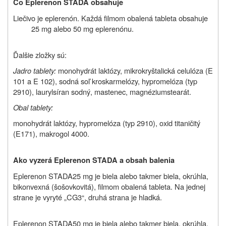
Čo Eplerenon STADA obsahuje
Liečivo je eplerenón. Každá filmom obalená tableta obsahuje
25 mg alebo 50 mg eplerenónu.
Ďalšie zložky sú:
Jadro tablety:
monohydrát laktózy, mikrokryštalická celulóza (E
101 a E 102), sodná soľ kroskarmelózy, hypromelóza (typ
2910), laurylsíran sodný, mastenec, magnéziumstearát.
Obal tablety:
monohydrát laktózy, hypromelóza (typ 2910), oxid titaničitý
(E171), makrogol 4000.
Ako vyzerá Eplerenon STADA a obsah balenia
Eplerenon STADA
25 mg je biela alebo takmer biela, okrúhla,
bikonvexná (šošovkovitá), filmom obalená tableta. Na jednej
strane je vyryté „CG3“, druhá strana je hladká.
Eplerenon STADA
50 mg je biela alebo takmer biela, okrúhla,