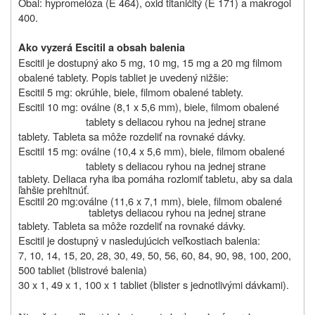
Obal: hypromelóza (E 464), oxid titaničitý (E 171) a makrogol
400.
Ako vyzerá Escitil a obsah balenia
Escitil je dostupný ako 5 mg, 10 mg, 15 mg a 20 mg filmom
obalené tablety. Popis tabliet je uvedený nižšie:
Escitil 5 mg: okrúhle, biele, filmom obalené tablety.
Escitil 10 mg: oválne (8,1 x 5,6 mm), biele, filmom obalené
tablety s deliacou ryhou na jednej strane
tablety. Tableta sa môže rozdeliť na rovnaké dávky.
Escitil 15 mg: oválne (10,4 x 5,6 mm), biele, filmom obalené
tablety s deliacou ryhou na jednej strane
tablety.
Deliaca ryha iba pomáha rozlomiť tabletu, aby sa dala
ľahšie prehltnúť.
Escitil 20 mg:
oválne (11,6 x 7,1 mm), biele, filmom obalené
tablety
s deliacou ryhou na jednej strane
tablety. Tableta sa môže rozdeliť na rovnaké dávky.
Escitil je dostupný v nasledujúcich veľkostiach balenia:
7, 10, 14, 15, 20, 28, 30, 49, 50, 56, 60, 84, 90, 98, 100, 200,
500 tabliet (blistrové balenia)
30 x 1, 49 x 1, 100 x 1 tabliet (blister s jednotlivými dávkami).