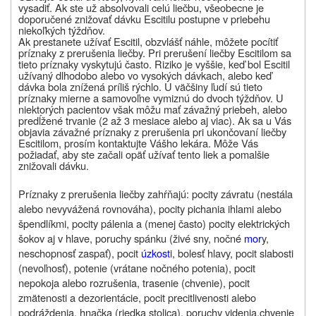
vysadiť
. Ak ste už absolvovali celú liečbu, všeobecne je
doporučené znižovať dávku Escitilu postupne v priebehu
niekoľkých týždňov.
Ak prestanete užívať Escitil, obzvlášť náhle, môžete pocítiť
príznaky z prerušenia liečby. Pri prerušení liečby Escitilom sa
tieto príznaky vyskytujú často. Riziko je vyššie, keď bol Escitil
užívaný dlhodobo alebo vo vysokých dávkach, alebo keď
dávka bola znížená príliš rýchlo. U väčšiny ľudí sú tieto
príznaky mierne a samovoľne vymiznú do dvoch týždňov. U
niektorých pacientov však môžu mať závažný priebeh, alebo
predĺžené trvanie (2 až 3 mesiace alebo aj viac). Ak sa u Vás
objavia závažné príznaky z prerušenia pri ukončovaní liečby
Escitilom, prosím kontaktujte Vášho lekára. Môže Vás
požiadať, aby ste začali opäť užívať tento liek a
pomalšie
znižovali dávku.
Príznaky z prerušenia liečby zahŕňajú: pocity závratu (nestála
alebo nevyvážená rovnováha), pocity pichania ihlami alebo
špendlíkmi, pocity pálenia a (menej často) pocity elektrických
šokov aj v hlave, poruchy spánku (živé sny, nočné
mor
y,
neschopnosť zaspať), pocit
úzkost
i, bolesť hlavy, pocit slabosti
(nevoľnosť), potenie (vrátane nočného potenia), pocit
nepokoja alebo rozrušenia, trasenie (chvenie), pocit
zmätenosti a dezorientácie, pocit precitlivenosti alebo
podráždenia, hnačka (riedka stolica), poruchy videnia,chvenie