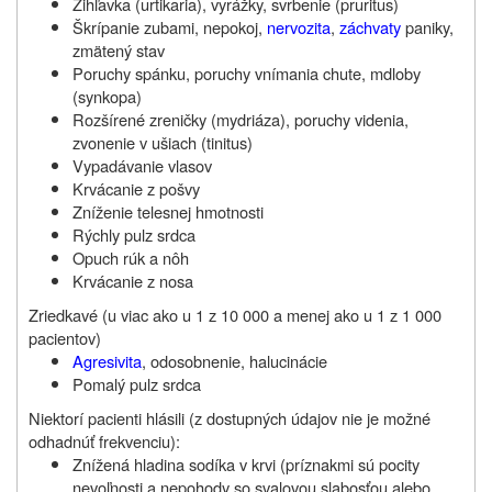
Žihľavka (urtikaria), vyrážky, svrbenie (pruritus)
Škrípanie zubami, nepokoj,
nervozita
,
záchvaty
paniky,
zmätený stav
Poruchy spánku, poruchy vnímania chute, mdloby
(synkopa)
Rozšírené zreničky (mydriáza), poruchy videnia,
zvonenie v ušiach (tinitus)
Vypadávanie vlasov
Krvácanie z pošvy
Zníženie telesnej hmotnosti
Rýchly pulz srdca
Opuch rúk a nôh
Krvácanie z nosa
Zriedkavé (u viac ako u 1 z 10 000 a menej ako u 1 z 1 000
pacientov)
Agresivita
, odosobnenie, halucinácie
Pomalý pulz srdca
Niektorí pacienti hlásili (z dostupných údajov nie je možné
odhadnúť frekvenciu):
Znížená hladina sodíka v krvi (príznakmi sú pocity
nevoľnosti a nepohody so svalovou slabosťou alebo