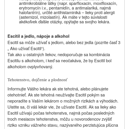
antimikrobiálne látky (napr. sparfloxacin, moxifloxacín,
erytromycín i.v., pentamidín, a antimalariká, najmä
halofantrín), určité antihistaminiká – lieky proti alergii
(astemizol, mizolastín). Ak máte v tejto súvislosti
akékoľvek ďalšie otázky, opýtajte sa svojho lekára.
Escitil a jedlo, nápoje a alkohol
Escitil sa môže užívať s jedlom, alebo bez jedla (pozrite časť 3
„ Ako užívať Escitil“).
Tak ako u ostatných liekov, nedoporučuje sa kombinácia
Escitilu s alkoholom, i keď sa neočakáva, že by Escitil bol
alkoholom ovplyvňovaný.
Tehotenstvo, dojčenie a plodnosť
Informujte Vášho lekára ak ste tehotná, alebo plánujete
otehotnieť. Ak ste tehotná neužívajte Escitil pokým sa
neporadíte s Vaším lekárom o možných rizikách a výhodách.
Uistite sa, či váš lekár vie, že užívate Escitil. Ak sa lieky ako
Escitil užívajú počas tehotenstva, najmä počas posledných
troch mesiacov tehotenstva, môžu u novorodencov zvýšiť
riziko vzniku vážneho stavu, nazývaného perzistujúca pľúcna