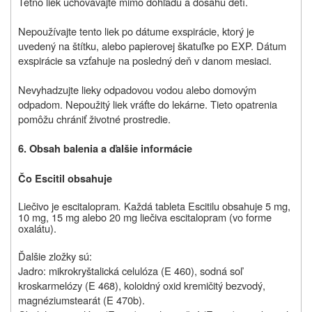
Tetno liek uchovávajte mimo dohľadu a dosahu detí.
Nepoužívajte tento liek po dátume exspirácie, ktorý je
uvedený na štítku, alebo papierovej škatuľke po EXP. Dátum
exspirácie sa vzťahuje na posledný deň v danom mesiaci.
Nevyhadzujte lieky odpadovou vodou alebo domovým
odpadom. Nepoužitý liek vráťte do lekárne. Tieto opatrenia
pomôžu chrániť životné prostredie.
6. Obsah balenia a ďalšie informácie
Čo Escitil obsahuje
Liečivo je escitalopram
.
Každá tableta Escitilu obsahuje 5 mg,
10 mg, 15 mg alebo 20 mg liečiva escitalopram (vo forme
oxalátu).
Ďalšie zložky sú:
Jadro: mikrokryštalická celulóza (E 460), sodná soľ
kroskarmelózy (E 468), koloidný oxid kremičitý bezvodý,
magnéziumstearát (E 470b).