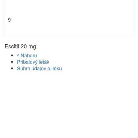
9
Escitil 20 mg
^ Nahoru
Príbalový leták
Súhrn údajov o lieku