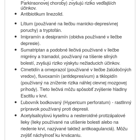
Parkinsonovej choroby) zvyšujú riziko vedľajších
účinkov.
Antibiotikum linezolid.
Lítium (používané na liečbu manicko-depresívnej
poruchy) a tryptofán.
Imipramín a desipramín (obidva používané v liečbe
depresie).
Sumatriptan a podobné liečivá používané v liečbe
migrény a tramadol, používaný na tíšenie silných
bolestí, zvyšujú riziko výskytu nežiaducich účinkov.
Cimetidín a omeprazol (používané v liečbe žalúdočných
vredov), fluvoxamín (antidepresívum) a tiklopidín
(používaný na zníženie rizika náhlej cievnej mozgovej
príhody). Tieto liečivá môžu spôsobiť zvýšenie hladiny
Escitilu v krvi.
Ľubovník bodkovaný (Hypericum perforatum) - rastlinný
prípravok používaný proti depresii.
Acetylsalicylovú kyselinu a nesteroidné protizápalové
lieky (lieky používané na utíšenie bolesti alebo na
riedenie krvi, nazývané taktiež antikoagulanciá). Môžu
zvýšiť náchylnosť ku krvácaniu.