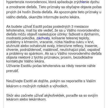
hypertenzia novorodencov, ktorá spôsobuje zrýc
hlen
ie dychu
a zmodranie dieťaťa. Tieto príznaky sa obyčajne objavia počas
prvých 24 hodín života dieťaťa. Ak spozorujete tieto príznaky u
vášho dieťaťa, okamžite informujte svoho lekára.
Ak budete užívať Escitil počas posledných 3 mesiacov
tehotenstva,
mali by ste vedieť, že sa u Vášho novorodeného
dieťaťa môžu objaviť nasledujúce účinky:
ťažkosti s dýchaním,
modrastá pokožka,
záchvaty
, kolísanie telesnej teploty,
problémy s kŕmením, vracanie, nízka hladina cukru v krvi,
stuhnuté alebo ochabnuté svaly, intenzívne reflexy, trasenie,
chvenie, podráždenosť, malátnosť, neutíchajúci plač, ospalosť
a problémy so spánkom. Ak sa u Vášho novorodeného dieťaťa
objavia niektoré z týchto príznakov, prosím, bezodkladne
kontaktujte Vášho lekára.
Užívanie Escitilu počas tehotenstva sa nikdy nesmie náhle
prerušiť.
Neužívajte Escitil ak dojčíte, pokým sa neporadíte s Vaším
lekárom o možných rizikách a výhodách.
Skôr ako začnete užívať
akýkoľvek
liek, poraďte sa so svojím
lekárom alebo lekárnikom.