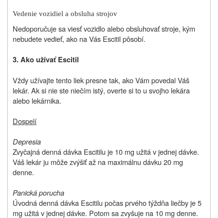
Vedenie vozidiel a obsluha strojov
Nedoporučuje sa viesť vozidlo alebo obsluhovať stroje, kým
nebudete vedieť, ako na Vás Escitil pôsobí.
3. Ako užívať Escitil
Vždy užívajte tento liek presne tak, ako Vám povedal Váš
lekár. Ak si nie ste niečím istý, overte si to u svojho lekára
alebo lekárnika.
Dospelí
Depresia
Zvyčajná denná dávka Escitilu je 10 mg užitá v jednej dávke.
Váš lekár ju môže zvýšiť až na maximálnu dávku 20 mg
denne.
Panická porucha
Úvodná denná dávka Escitilu počas prvého týždňa liečby je 5
mg užitá v jednej dávke. Potom sa zvyšuje na 10 mg denne.