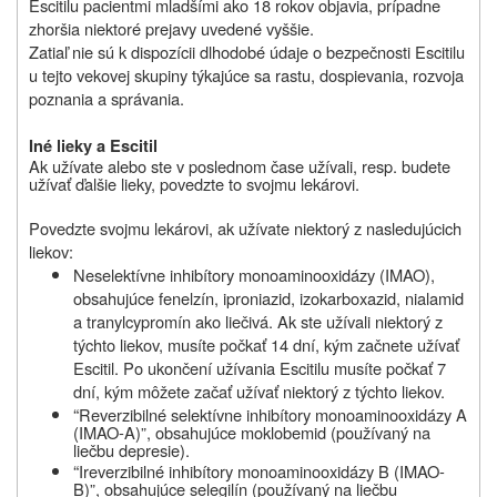
Escitilu pacientmi mladšími ako 18 rokov objavia, prípadne
zhoršia niektoré prejavy uvedené vyššie.
Zatiaľ nie sú k dispozícii dlhodobé údaje o bezpečnosti Escitilu
u tejto vekovej skupiny týkajúce sa rastu, dospievania, rozvoja
poznania a správania.
Iné lieky a Escitil
Ak užívate alebo ste v poslednom čase užívali, resp. budete
užívať ďalšie lieky,
povedzte
to svojmu lekárovi.
Povedzte svojmu lekárovi, ak užívate niektorý z nasledujúcich
liekov:
Neselektívne inhibítory monoaminooxidázy (IMAO),
obsahujúce fenelzín, iproniazid, izokarboxazid, nialamid
a tranylcypromín ako liečivá. Ak ste užívali niektorý z
týchto liekov, musíte počkať 14 dní, kým začnete užívať
Escitil. Po ukončení užívania Escitilu musíte počkať 7
dní, kým môžete začať užívať niektorý z týchto liekov.
“
Reverzibilné selektívne inhibítory monoaminooxidázy A
(IMAO-A)”, obsahujúce moklobemid (používaný na
liečbu depresie).
“
Ireverzibilné inhibítory monoaminooxidázy B (IMAO-
B)”, obsahujúce selegilín (používaný na liečbu