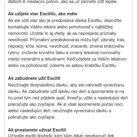
ďalších 6 mesiacov potom, ako sa už začnete cítiť lepšie.
Ak užijete viac Escitilu, ako máte
Ak ste užili viac ako je predpísaná dávka Escitilu, okamžite
kontaktujte Vášho lekára alebo pohotovosť v najbližšej
nemocnici. Urobte to aj vtedy, ak sa neprejavia príznaky
nevoľnosti. Príznakmi predávkovania môžu byť: závraty, tras,
nepokoj, kŕče, kóma, nevoľnosť, vracanie, zmena srdcového
rytmu, zníženie krvného tlaku a zmeny telesnej rovnováhy
medzi minerálmi a tekutinami. Keď pôjdete za Vaším lekárom
alebo na pohotovosť, zoberte so sebou krabičku Escitilu.
Ak zabudnete užiť Escitil
Neužívajte dvojnásobnú dávku, aby ste nahradili vynechanú
dávku. Ak zabudnete užiť dávku cez deň a spomeniete si na
ňu pred tým než pôjdete spať, ihneď ju užite a nasledujúci deň
pokračujte ako zvyčajne. Ak si však spomeniete počas noci,
alebo nasledujúci deň, neužívajte vynechanú dávku a
pokračujte ako zvyčajne.
Ak prestanete užívať Escitil
Užívajte escitil dovtedy, kým Vám lekár neodporučí liek