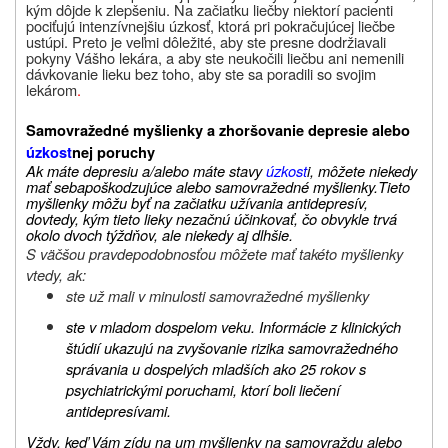
kým dôjde k zlepšeniu. Na začiatku liečby niektorí pacienti
pociťujú intenzívnejšiu úzkosť, ktorá pri pokračujúcej liečbe
ustúpi. Preto je veľmi dôležité, aby ste presne dodržiavali
pokyny Vášho lekára, a aby ste neukočili liečbu ani nemenili
dávkovanie lieku bez toho, aby ste sa poradili so svojim
lekárom
.
Samovražedné myšlienky a zhoršovanie depresie alebo
úzkost
nej poruchy
Ak máte depresiu a/alebo máte stavy
úzkost
i, môžete niekedy
mať sebapoškodzujúce alebo samovražedné myšlienky.
Tieto
myšlienky môžu byť na začiatku užívania antidepresív,
dovtedy, kým tieto lieky nezačnú účinkovať, čo obvykle trvá
okolo dvoch týždňov, ale niekedy aj dlhšie.
S väčšou pravdepodobnosťou môžete mať takéto myšlienky
vtedy, ak:
ste už mali v minulosti samovražedné myšlienky
ste v mladom dospelom veku. Informácie z klinických
štúdií ukazujú na zvyšovanie rizika samovražedného
správania u dospelých mladších ako 25 rokov s
psychiatrickými poruchami, ktorí boli liečení
antidepresívami.
Vždy, keď Vám zídu na um myšlienky na samovraždu alebo