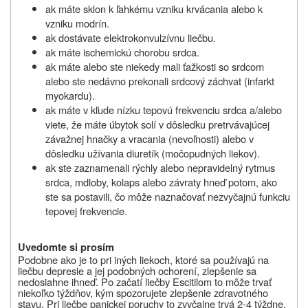
ak máte sklon k ľahkému vzniku krvácania alebo k
vzniku modrín.
ak dostávate elektrokonvulzívnu liečbu.
ak máte ischemickú chorobu srdca.
ak máte alebo ste niekedy mali ťažkosti so srdcom
alebo ste nedávno prekonali srdcový záchvat (infarkt
myokardu).
ak máte v kľude nízku tepovú frekvenciu srdca a/alebo
viete, že máte úbytok solí v dôsledku pretrvávajúcej
závažnej hnačky a vracania (nevoľnosti) alebo v
dôsledku užívania diuretík (močopudných liekov).
ak ste zaznamenali rýchly alebo nepravidelný rytmus
srdca, mdloby, kolaps alebo závraty hneď potom, ako
ste sa postavili, čo môže naznačovať nezvyčajnú funkciu
tepovej frekvencie.
Uvedomte si prosím
Podobne ako je to pri iných liekoch, ktoré sa používajú na
liečbu depresie a jej podobných ochorení, zlepšenie sa
nedosiahne ihneď. Po začatí liečby Escitilom to môže trvať
niekoľko týždňov, kým spozorujete zlepšenie zdravotného
stavu. Pri liečbe panickej poruchy to zvyčajne trvá 2-4 týždne,