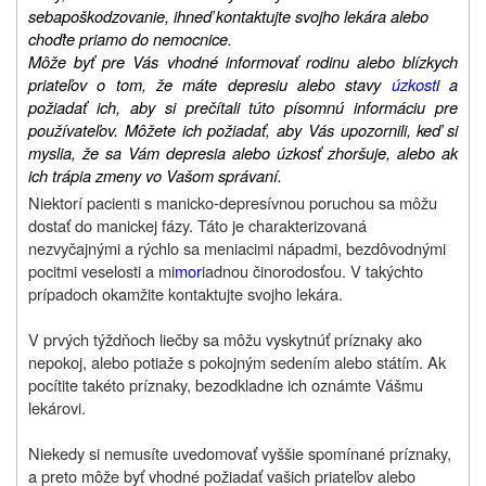
sebapoškodzovanie, ihneď kontaktujte svojho lekára alebo
choďte priamo do nemocnice.
Môže byť pre Vás vhodné informovať rodinu alebo blízkych
priateľov o tom, že máte depresiu alebo stavy
úzkost
i a
požiadať ich, aby si prečítali túto písomnú informáciu pre
používateľov.
Môžete ich požiadať, aby Vás upozornili, keď si
myslia, že sa Vám depresia alebo úzkosť zhoršuje, alebo ak
ich trápia zmeny vo Vašom správaní.
Niektorí pacienti s manicko-depresívnou poruchou sa môžu
dostať do manickej fázy. Táto je charakterizovaná
nezvyčajnými a rýchlo sa meniacimi nápadmi, bezdôvodnými
pocitmi veselosti a mi
mor
iadnou činorodosťou. V takýchto
prípadoch okamžite kontaktujte svojho lekára.
V prvých týždňoch liečby sa môžu vyskytnúť príznaky ako
nepokoj, alebo potiaže s pokojným sedením alebo státím. Ak
pocítite takéto príznaky, bezodkladne ich oznámte Vášmu
lekárovi.
Niekedy si nemusíte uvedomovať vyššie spomínané príznaky,
a preto môže byť vhodné požiadať vašich priateľov alebo