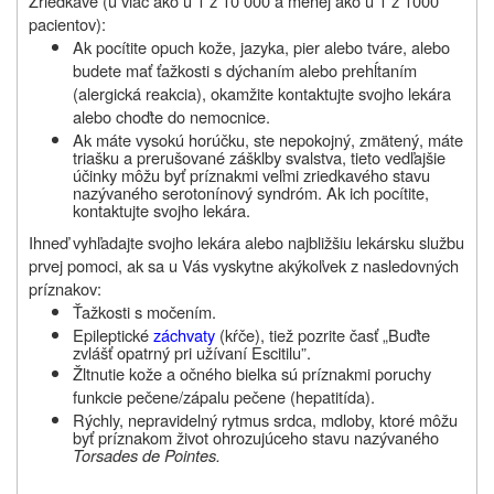
Zriedkavé (u viac ako u 1 z 10 000 a menej ako u 1 z 1000
pacientov):
Ak pocítite opuch kože, jazyka, pier alebo tváre, alebo
budete mať ťažkosti s dýchaním alebo prehĺtaním
(alergická reakcia), okamžite kontaktujte svojho lekára
alebo choďte do nemocnice.
Ak máte vysokú horúčku, ste nepokojný, zmätený, máte
triašku a prerušované zášklby svalstva
, tieto vedľajšie
účinky môžu byť príznakmi veľmi zriedkavého stavu
nazývaného serotonínový syndróm. Ak ich pocítite,
kontaktujte svojho lekára.
Ihneď vyhľadajte svojho lekára alebo najbližšiu lekársku službu
prvej pomoci, ak sa u Vás vyskytne akýkoľvek z nasledovných
príznakov:
Ťažkosti s močením.
Epileptické
záchvaty
(kŕče), tiež pozrite časť „
Buďte
zvlášť
opatrný pri
užívan
í
Escitilu”.
Žltnutie kože a očného bielka sú príznakmi poruchy
funkcie pečene/zápalu pečene (hepatitída).
Rýchly, nepravidelný rytmus srdca, mdloby, ktoré môžu
byť príznakom život ohrozujúceho stavu nazývaného
Torsades de Pointes.