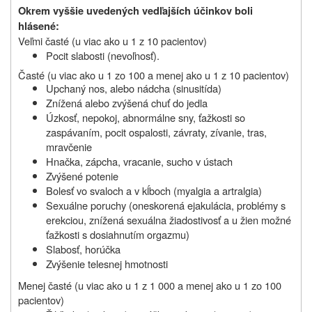
Okrem vyššie uvedených vedľajších účinkov boli
hlásené:
Veľmi časté (u viac ako u 1 z 10 pacientov)
Pocit slabosti (nevoľnosť).
Časté (u viac ako u 1 zo 100 a menej ako u 1 z 10 pacientov)
Upchaný nos, alebo nádcha (sinusitída)
Znížená alebo zvýšená chuť do jedla
Úzkosť, nepokoj, abnormálne sny, ťažkosti so
zaspávaním, pocit ospalosti, závraty, zívanie, tras,
mravčenie
Hnačka, zápcha, vracanie, sucho v ústach
Zvýšené potenie
Bolesť vo svaloch a v kĺboch (myalgia a artralgia)
Sexuálne poruchy (oneskorená ejakulácia, problémy s
erekciou, znížená sexuálna žiadostivosť a u žien možné
ťažkosti s dosiahnutím orgazmu)
Slabosť, horúčka
Zvýšenie telesnej hmotnosti
Menej časté (u viac ako u 1 z 1 000 a menej ako u 1 zo 100
pacientov)