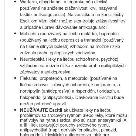
Warfarín, dipyridamol, a fenprokumón (liečivá
používané na zníženie zrážanlivosti krvi, nazývané
taktiež antikoagulanciá). Na začiatku a na konci liečby
Escitilom Vám lekár možno skontroluje zrážanlivosť krvi
a prípadne upraví dávkovanie antikoagulancií.
Meflochín (používaný na liečbu malárie), bupropión
(používaný na liečbu depresie) a tramadol (používaný
na tíšenie silných bolestí) vzhľadom na možné riziko
zníženia prahu epileptických záchvatov.
Neuroleptiká (lieky na liečbu schizofrénie, psychóz)
vzhľadom na možné riziko zníženia prahu epileptických
záchvatov a antidepresíva.
Flekainid, propafenón, a metoprolol (používané na
liečbu srdcovo – cievnych ochorení), klomipramín, a
nortriptylín (antidepresíva) a risperidón, tioridazín, a
haloperidol (antipsychotiká). Dávkovanie Escitilu bude
možno potrebné upraviť.
ak užívate lieky na liečbu
NEUŽÍVAJTE Escitil
problémov so srdcovým rytmom alebo lieky, ktoré môžu
mať vplyv na rytmus srdca, ako sú napr. antiarytmiká IA
a III - liek upravujúci poruchy srdcového rytmu,
antipsychotiká (napr. deriváty fenotiazínu, pimozid,
haloperidol), tricyklické antidepresíva, niektoré