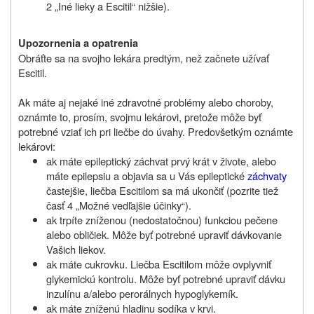
2 „Iné lieky a Escitil“ nižšie).
Upozornenia a opatrenia
Obráťte sa na svojho lekára predtým, než začnete užívať
Escitil.
Ak máte aj nejaké iné zdravotné problémy alebo choroby,
oznámte to, prosím, svojmu lekárovi, pretože môže byť
potrebné vziať ich pri liečbe do úvahy. Predovšetkým oznámte
lekárovi:
ak máte epileptický záchvat prvý krát v živote, alebo
máte epilepsiu a objavia sa u Vás epileptické
záchvaty
častejšie, liečba Escitilom sa má ukončiť (pozrite tiež
časť 4 „Možné vedľajšie účinky“).
ak trpíte zníženou (nedostatočnou) funkciou pečene
alebo obličiek. Môže byť potrebné upraviť dávkovanie
Vašich liekov.
ak máte cukrovku. Liečba Escitilom môže ovplyvniť
glykemickú kontrolu. Môže byť potrebné upraviť dávku
inzulínu a/alebo perorálnych hypoglykemík.
ak máte zníženú hladinu sodíka v krvi.