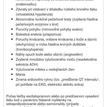
zmätenosťou)
Závraty pri vstávaní v dôsledku nízkeho krvného tlaku
(ortostatická hypotenzia)
Abnormálne funkčné pečeňové testy (zvýšená hladina
pečeňových enzýmov v krvi)
Poruchy pohybu (mimovoľné pohyby svalov)
Bolestivá erekcia (priapizmus)
Poruchy krvácania, vrátane krvácania z kože a slizníc
(ekchymózy) a nízka hladina krvných doštičiek
(trombocytopénia)
Náhly opuch kože alebo slizníc (angioedém)
Zvýšené množstvo vylučovaného moču (neadekvátna
sekrécia ADH)
Vylučovanie mlieka u nedojčiacich žien
Mánia
Zmena srdcového rytmu (tzv. „predĺženie QT intervalu“,
pri pohľade na EKG, elektrickú aktivitu srdca)
Počas liečby escitalopramom alebo po predčasnom vysadení
lieku boli u pacientov hlásené myšlienky na
sebapoškodzovanie alebo samovraždu (prípady