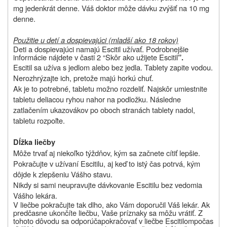
mg jedenkrát denne. Váš doktor môže dávku zvýšiť na 10 mg
denne.
Použitie u detí a dospievajúci (mladší ako 18 rokov)
Deti a dospievajúci namajú Escitil užívať. Podrobnejšie
informácie nájdete v časti
2 “
Skôr ako užijete Escitil
”.
Escitil sa užíva s jedlom alebo bez jedla. Tablety zapite vodou.
Nerozhrýzajte ich, pretože majú horkú chuť.
Ak je to potrebné, tabletu možno rozdeliť. Najskôr umiestnite
tabletu deliacou ryhou nahor na podložku. Následne
zatlačením ukazovákov po oboch stranách tablety nadol,
tabletu rozpoľte.
Dĺžka liečby
Môže trvať aj niekoľko týždňov, kým sa začnete cítiť lepšie.
Pokračujte v užívaní Escitilu, aj keď to istý čas potrvá, kým
dôjde k zlepšeniu Vášho stavu.
Nikdy si sami neupravujte dávkovanie Escitilu bez vedomia
Vášho lekára.
V liečbe pokračujte tak dlho, ako Vám
doporučil Váš lekár. Ak
predčasne ukončíte liečbu, Vaše príznaky sa môžu vrátiť. Z
tohoto dôvodu sa odporúča
pokračovať v liečbe Escitilom
počas