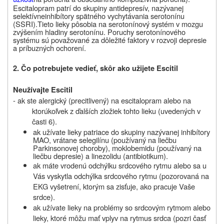
Escitalopram patrí do skupiny antidepresív, nazývanej
selektívne
inhibítory spätného vychytávania serotonínu
(SSRI).
Tieto lieky pôsobia na serotonínový systém v mozgu
zvýšením hladiny serotonínu. Poruchy serotonínového
systému sú považované za dôležité faktory v rozvoji depresie
a príbuzných ochorení.
2. Čo potrebujete vedieť, skôr ako užijete Escitil
Neužívajte Escitil
- ak ste alergický (precitlivený) na escitalopram alebo na
ktorúkoľvek z ďalších zložiek tohto lieku (uvedených v
časti 6).
ak užívate lieky patriace do skupiny nazývanej inhibítory
MAO, vrátane selegilínu (používaný na liečbu
Parkinsonovej choroby), moklobemidu (používaný
na
liečbu depresie) a linezolidu (antibiotikum).
ak máte vrodenú odchýlku srdcového rytmu alebo sa u
Vás vyskytla odchýlka srdcového rytmu (pozorovaná na
EKG vyšetrení, ktorým sa zisťuje, ako pracuje Vaše
srdce).
ak užívate lieky na problémy so srdcovým rytmom alebo
lieky, ktoré môžu mať vplyv na rytmus srdca (pozri časť