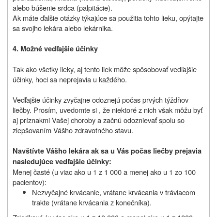
alebo búšenie srdca (palpitácie).
Ak máte ďalšie otázky týkajúce sa použitia tohto lieku, opýtajte
sa svojho lekára alebo lekárnika.
4. Možné vedľajšie účinky
Tak ako všetky lieky, aj tento liek môže spôsobovať vedľajšie
účinky, hoci sa neprejavia u každého.
Vedľajšie účinky zvyčajne odoznejú počas prvých týždňov
liečby. Prosím, uvedomte si , že niektoré z nich však môžu byť
aj príznakmi Vašej choroby a začnú odoznievať spolu so
zlepšovaním Vášho zdravotného stavu.
Navštívte Vášho lekára ak sa u Vás počas liečby prejavia
nasledujúce vedľajšie účinky:
Menej časté (u viac ako u 1 z 1 000 a menej ako u 1 zo 100
pacientov):
Nezvyčajné krvácanie, vrátane krvácania v tráviacom
trakte (vrátane krvácania z konečníka).