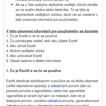
Ak sa u Vás vyskytne akýkoľvek vedľajší účinok obráťte
sa na svojho lekára alebo lekárnika. To sa týka aj
akýchkoľvek vedľajších účinkov, ktoré nie sú uvedené v
tejto písomnej informácii pre používateľov.
:
V tejto písomnej informácii pre používateľov sa dozviete
1. Čo je Escitil a na čo sa používa
2. Čo potrebujete vedieť, skôr ako užijete Escitil
3. Ako užívať Escitil
4. Možné vedľajšie účinky
5. Ako uchovávať Escitil
6. Obsah balenia a ďalšie informácie
1. Čo je Escitil a na čo sa používa
Escitil obsahuje escitalopram a používa sa na liečbu depresie
(veľké depresívne epizódy) a
úzkost
ných porúch (ako sú
panická porucha s agorafóbiou alebo bez agorafóbie
/agorafóbia je strach byť sám na miestach, kde nie je
dostupná pomoc/, sociálna
úzkost
ná porucha, generalizovaná
úzkost
ná porucha a obsedantno-kompulzívna porucha).