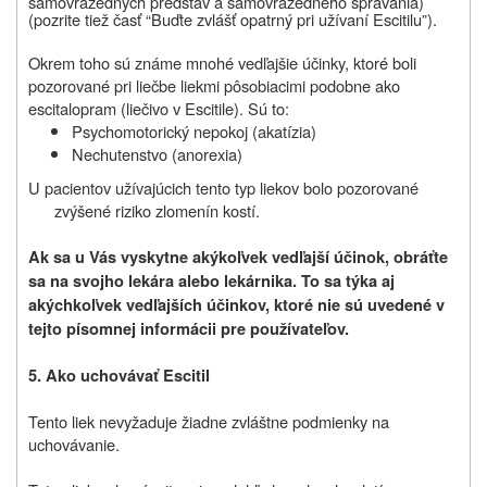
samovražedných predstáv a samovražedného správania)
(pozrite tiež časť “
Buďte zvlášť opatrný pri užívaní Escitilu”).
Okrem toho sú známe mnohé vedľajšie účinky, ktoré boli
pozorované pri liečbe liekmi pôsobiacimi podobne ako
escitalopram (liečivo v Escitile). Sú to:
Psychomotorický nepokoj (akatízia)
Nechutenstvo (anorexia)
U pacientov užívajúcich tento typ liekov bolo pozorované
zvýšené riziko zlomenín kostí.
Ak sa u Vás vyskytne akýkoľvek vedľajší účinok, obráťte
sa na svojho lekára alebo lekárnika. To sa týka aj
akýchkoľvek vedľajších účinkov, ktoré nie sú uvedené v
tejto písomnej informácii pre používateľov.
5. Ako uchovávať Escitil
Tento liek nevyžaduje žiadne zvláštne podmienky na
uchovávanie.