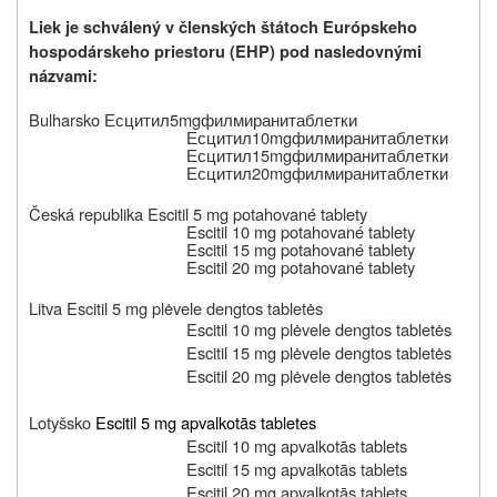
Liek je schválený v členských štátoch Európskeho
hospodárskeho priestoru (EHP) pod nasledovnými
názvami:
Bulharsko
Есцитил
5
mg
филмирани
таблетки
Есцитил
10
mg
филмирани
таблетки
Есцитил
15
mg
филмирани
таблетки
Есцитил
20
mg
филмирани
таблетки
Česká republika
Escitil 5 mg
potahované tablety
Escitil 10 mg
potahované tablety
Escitil 15 mg
potahované tablety
Escitil 20 mg
potahované tablety
Litva
Escitil 5 mg plėvele dengtos tabletės
Escitil 10 mg plėvele dengtos tabletės
Escitil 15 mg plėvele dengtos tabletės
Escitil 20 mg plėvele dengtos tabletės
Lotyšsko
Escitil 5 mg apvalkotās tabletes
Escitil 10 mg apvalkotās tablets
Escitil 15 mg apvalkotās tablets
Escitil 20 mg apvalkotās tablets