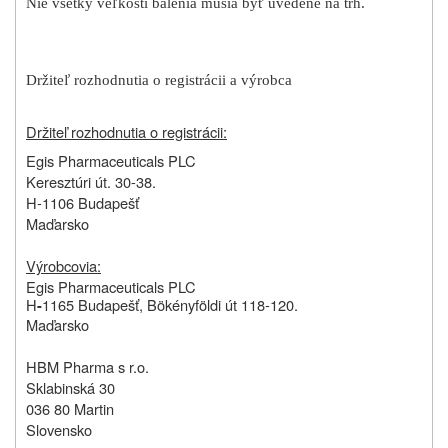
Nie všetky veľkosti balenia musia byť uvedené na trh.
Držiteľ rozhodnutia o registrácii a výrobca
Držiteľ rozhodnutia o registrácii:
Egis Pharmaceuticals PLC
Keresztúri út. 30-38.
H-1106 Budapešť
Maďarsko
Výrobcovia:
Egis Pharmaceuticals PLC
H
1165 Budapešť, Bökényföldi út 118-120.
-
Maďarsko
HBM Pharma s r.o.
Sklabinská 30
036 80 Martin
Slovensko