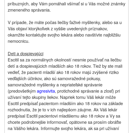
príbuzných,
aby Vám pomáhali všímať si u Vás možné známky
zmeneného správania.
V prípade, že máte počas liečby ťaživé myšlienky, alebo sa u
Vás objaví ktorýkoľvek z vyššie uvedených príznakov,
okamžite kontaktujte svojho lekára alebo navštívte najbližšiu
nemocnicu.
Deti a dospievajúci
Escitil sa za normálnych okolností nesmie používať na liečbu
detí a dospievajúcich mladších ako 18 rokov. Tiež by ste mali
vedieť, že pacienti mladší ako 18 rokov majú zvýšené riziko
vedľajších účinkov, ako sú samovražedné pokusy,
samovražedné myšlienky a nepriateľské správanie
(predovšetkým
agresivita
, protichodné správanie a zlosť) pri
užívaní tejto skupiny liekov. Napriek tomu Váš lekár môže
Escitil predpísať pacientom mladším ako 18 rokov na základe
rozhodnutia, že je to v ich najlepšom záujme. Ak Váš lekár
predpísal Escitil pacientovi mladšiemu ako 18 rokov a Vy sa
chcete podrobnejšie informovať, opätovne sa prosím obráťte
na Vášho lekára. Informujte svojho lekára, ak sa pri užívaní