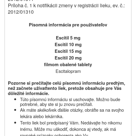
Príloha č. 1 k notifikácii zmeny v registrácii lieku, ev. č.:
2012/01310
Písomná informácia pre používateľov
Escitil 5 mg
Escitil 10 mg
Escitil 15 mg
Escitil 20 mg
filmom obalené tablety
Escitalopram
Pozorne si prečítajte celú písomnú informáciu predtým,
než začnete užívať
tento liek, pretože obsahuje pre Vás
dôležité informácie.
Túto písomnú informáciu si uschovajte.
Možno bude
potrebné, aby ste si ju znovu prečítali.
Ak máte akékoľvek ďalšie otázky, obráťte sa na svojho
lekára alebo lekárnika.
Tento liek bol predpísaný Vám. Nedávajte ho nikomu
inému. Môže mu uškodiť, dokonca aj vtedy, ak má
rovnaké príznaky ochorenia ako Vy.