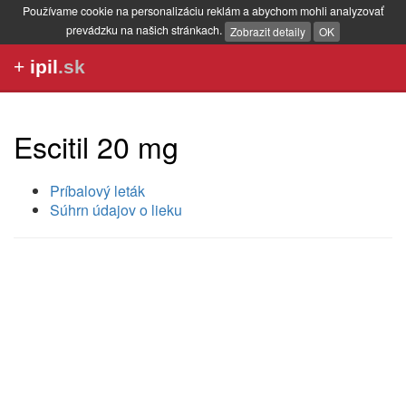
Používame cookie na personalizáciu reklám a abychom mohli analyzovať
prevádzku na našich stránkach.
Zobrazit detaily
OK
+
ipil
.sk
Escitil 20 mg
Príbalový leták
Súhrn údajov o lieku