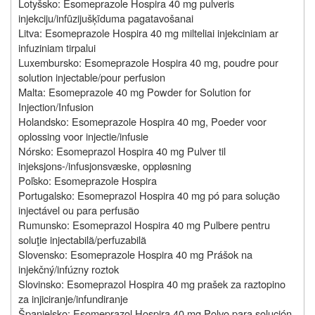
Lotyšsko: Esomeprazole Hospira 40 mg pulveris
injekciju/infūzijušķīduma pagatavošanai
Litva: Esomeprazole Hospira 40 mg milteliai injekciniam ar
infuziniam tirpalui
Luxembursko: Esomeprazole Hospira 40 mg, poudre pour
solution injectable/pour perfusion
Malta: Esomeprazole 40 mg Powder for Solution for
Injection/Infusion
Holandsko: Esomeprazole Hospira 40 mg, Poeder voor
oplossing voor injectie/infusie
Nórsko: Esomeprazol Hospira 40 mg Pulver til
injeksjons-/infusjonsvæske, oppløsning
Poľsko: Esomeprazole Hospira
Portugalsko: Esomeprazol Hospira 40 mg pó para solução
injectável ou para perfusão
Rumunsko: Esomeprazol Hospira 40 mg Pulbere pentru
soluţie injectabilã/perfuzabilã
Slovensko: Esomeprazole Hospira 40 mg Prášok na
injekčný/infúzny roztok
Slovinsko: Esomeprazol Hospira 40 mg prašek za raztopino
za injiciranje/infundiranje
Španielsko: Esomeprazol Hospira 40 mg Polvo para solución