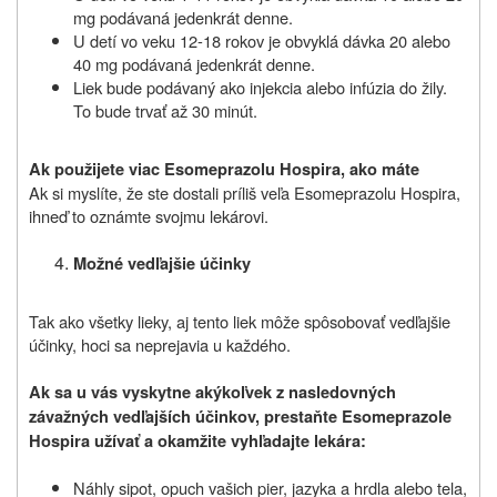
mg podávaná jedenkrát denne.
U detí vo veku 12-18 rokov je obvyklá dávka 20 alebo
40 mg podávaná jedenkrát denne.
Liek bude podávaný ako injekcia alebo infúzia do žily.
To bude trvať až 30 minút.
Ak použijete viac Esomeprazolu Hospira, ako máte
Ak si myslíte, že ste dostali príliš veľa Esomeprazolu Hospira,
ihneď to oznámte svojmu lekárovi.
Možné vedľajšie účinky
Tak ako všetky lieky, aj tento liek môže spôsobovať vedľajšie
účinky, hoci sa neprejavia u každého.
Ak sa u vás vyskytne akýkoľvek z nasledovných
závažných vedľajších účinkov, prestaňte Esomeprazole
Hospira užívať a okamžite vyhľadajte lekára:
Náhly sipot, opuch vašich pier, jazyka a hrdla alebo tela,