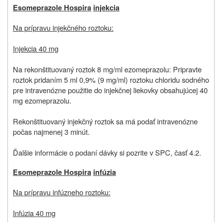
Esomeprazole Hospira
injekci
a
Na prípravu injekčného roztoku:
Injekcia 40 mg
Na rekonštituovaný roztok 8 mg/ml ezomeprazolu: Pripravte
roztok pridaním 5 ml 0,9% (9 mg/ml) roztoku chloridu sodného
pre intravenózne použitie do injekčnej liekovky obsahujúcej 40
mg ezomeprazolu.
Rekonštituovaný injekčný roztok sa má podať intravenózne
počas najmenej 3 minút.
Ďalšie informácie o podaní dávky si pozrite v SPC, časť 4.2.
Esomeprazole Hospira
infúzi
a
Na prípravu infúzneho roztoku:
Infúzia 40 mg