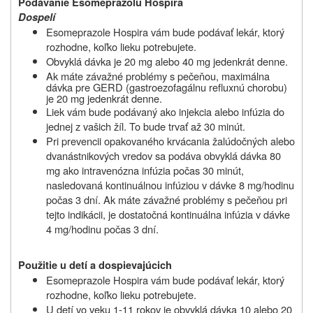
Podávanie Esomeprazolu Hospira
Dospelí
Esomeprazole Hospira vám bude podávať lekár, ktorý
rozhodne, koľko lieku potrebujete.
Obvyklá dávka je 20 mg alebo 40 mg jedenkrát denne.
Ak máte závažné problémy s pečeňou, maximálna
dávka pre GERD (gastroezofagálnu refluxnú chorobu)
je 20 mg
jedenkrát
denne.
Liek vám bude podávaný ako injekcia alebo infúzia do
jednej z vašich žíl. To bude trvať až 30 minút.
Pri prevencii opakovaného krvácania žalúdočných alebo
dvanástnikových vredov sa podáva obvyklá dávka 80
mg ako intravenózna infúzia počas 30 minút,
nasledovaná kontinuálnou infúziou v dávke 8 mg/hodinu
počas 3 dní. Ak máte závažné problémy s pečeňou pri
tejto indikácii, je dostatočná kontinuálna infúzia v dávke
4 mg/hodinu počas 3 dní.
Použitie u detí a dospievajúcich
Esomeprazole Hospira vám bude podávať lekár, ktorý
rozhodne, koľko lieku potrebujete.
U detí vo veku 1-11 rokov je obvyklá dávka 10 alebo 20