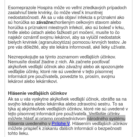
Esomeprazole Hospira môže vo veľmi zriedkavých prípadoch
zasiahnuť biele krvinky, čo môže viesť k imunitnej
nedostatočnosti. Ak sa u vás objaví infekcia s príznakmi ako
sú horúčka so
zhoršeným celkovým stavom alebo
závažne
horúčka s príznakmi miestnych infekcií, ako sú bolesť v krku,
hrdle alebo ústach alebo ťažkosti pri močení, musíte to čo
najskôr oznámiť svojmu lekárovi, aby sa vylúčil nedostatok
bielych krviniek (agranulocytóza) pomocou krvných testov. Je
pre vás dôležité, aby ste lekára informovali, aké lieky užívate.
Neznepokojujte sa týmto zoznamom vedľajších účinkov.
Nemusíte dostať žiadne z nich. Ak začnete pociťovať
akýkoľvek vedľajší účinok ako závažný alebo ak spozorujete
vedľajšie účinky, ktoré nie sú uvedené v tejto písomnej
informácii pre používateľa, povedzte to, prosím, svojmu
lekárovi alebo lekárnikovi.
Hlásenie vedľajších účinkov
Ak sa u vás vyskytne akýkoľvek vedľajší účinok, obráťte sa na
svojho lekára alebo lekárnika alebo zdravotnú sestru. To sa
týka aj akýchkoľvek vedľajších účinkov, ktoré nie sú uvedené v
tejto písomnej informácii pre používateľa.
Vedľajšie účinky
môžete hlásiť aj priamo prostredníctvom
národného systému
hlásenia uvedeného v
Prílohe V
.
Hlásením vedľajších účinkov
môžete prispieť k získaniu ďalších informácií o bezpečnosti
tohto lieku.