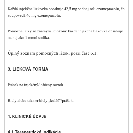
Každá injekčná liekovka obsahuje 42,5 mg sodnej soli ezomeprazolu, čo
zodpovedá 40 mg ezomeprazolu.
Pomocné látky so známym účinkom: každá injekčná liekovka obsahuje
menej ako 1 mmol sodíka.
Úplný zoznam pomocných látok, pozri časť 6.1.
3. LIEKOVÁ FORMA
Prášok na injekčný/infúzny roztok
Biely alebo takmer biely „koláč“/prášok.
4. KLINICKÉ ÚDAJE
4.1 Terapeutické indikácie