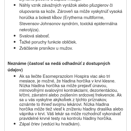
Náhly vznik závažných vyrážok alebo pľuzgierov či
olupovania sa kože. Zároveň sa môže vyskytnúť vysoká
horúčka a bolesti kĺbov (Erythema multiforme,
Stevensov-Johnsonov syndróm, toxická epidermálna
nekrolýza).
Svalová slabosť.
Ťažké poruchy funkcie obličiek.
Zväčšenie prsníkov u mužov.
Neznáme (častosť sa nedá odhadnúť z dostupných
údajov)
Ak sa liečite Esomeprazolom
Hospira
viac ako tri
mesiace, je možné, že hladina horčíka v krvi klesne.
Nízka hladina horčíka sa môže prejaviť únavou,
mimovoľnými svalovými kontrakciami, dezorientáciou,
kŕčmi, závratmi alebo zvýšením srdcovej frekvencie. Ak
sa u vás vyskytne akýkoľvek z týchto príznakov,
oznámte to ihneď svojmu lekárovi.
Nízka
hladina
horčíka
môže
tiež viesť
k zníženiu hladiny
draslíka
alebo
vápnika
v krvi
.
Váš
lekár
sa
môže
rozhodnúť
vykonávať
pravidelné
krvné testy na kontrolu
hladiny
horčíka
.
Zápal čriev (vedúci ku hnačkám).