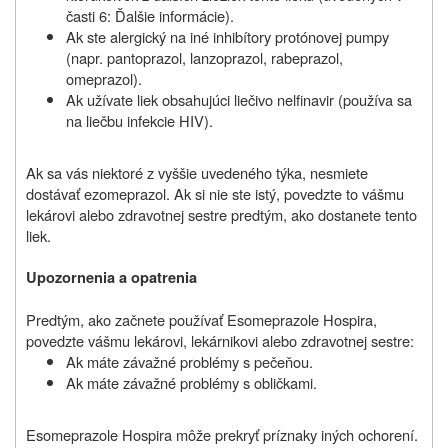
časti 6: Ďalšie informácie).
Ak ste alergický na iné inhibítory protónovej pumpy
(napr. pantoprazol, lanzoprazol, rabeprazol,
omeprazol).
Ak užívate liek obsahujúci liečivo nelfinavir (používa sa
na liečbu infekcie HIV).
Ak sa vás niektoré z vyššie uvedeného týka, nesmiete
dostávať ezomeprazol. Ak si nie ste istý, povedzte to vášmu
lekárovi alebo zdravotnej sestre predtým, ako dostanete tento
liek.
Upozornenia a opatrenia
Predtým, ako začnete používať Esomeprazole Hospira,
povedzte vášmu lekárovi, lekárnikovi alebo zdravotnej sestre:
Ak máte závažné problémy s pečeňou.
Ak máte závažné problémy s obličkami.
Esomeprazole Hospira môže prekryť príznaky iných ochorení.