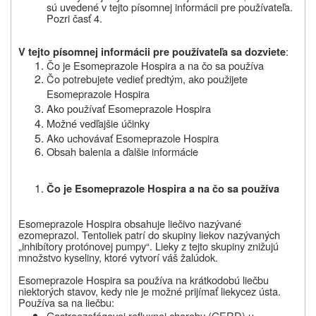
sú uvedené v tejto písomnej informácii pre používateľa.
Pozri časť 4.
:
V tejto písomnej informácii pre používateľa sa dozviete
Čo je Esomeprazole Hospira a
na čo sa používa
Čo potrebujete vedieť predtým, ako použijete
Esomeprazole Hospira
Ako používať Esomeprazole Hospira
Možné vedľajšie účinky
Ako
uchovávať
Esomeprazole Hospira
Obsah balenia a ďalšie informácie
Čo je Esomeprazole Hospira a na čo sa používa
Esomeprazole Hospira obsahuje liečivo nazývané
ezomeprazol.
Tento
liek patrí do skupiny liekov nazývaných
„inhibítory protónovej pumpy“. Lieky z tejto skupiny znižujú
množstvo kyseliny, ktoré vytvorí váš žalúdok.
Esomeprazole Hospira sa používa na krátkodobú liečbu
niektorých
stavov
, kedy nie je možné prijímať
lieky
cez ústa.
Používa sa na liečbu:
Gastroezofágovej refluxnej choroby (GERD) u