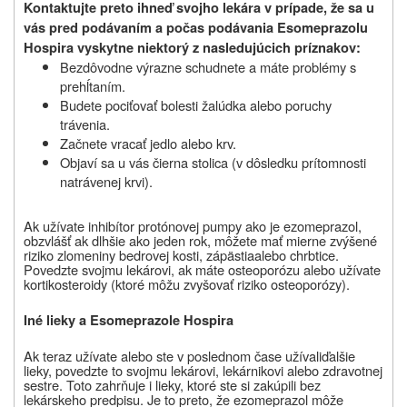
Kontaktujte preto ihneď svojho lekára v prípade, že sa u
vás pred podávaním a počas podávania Esomeprazolu
Hospira vyskytne niektorý z nasledujúcich príznakov:
Bezdôvodne výrazne schudnete a máte problémy s
prehĺtaním.
Budete pociťovať bolesti žalúdka alebo poruchy
trávenia.
Začnete vracať jedlo alebo krv.
Objaví sa u vás čierna stolica (v dôsledku prítomnosti
natrávenej krvi).
Ak užívate inhibítor protónovej pumpy ako je ezomeprazol,
obzvlášť ak dlhšie ako jeden rok, môžete mať mierne zvýšené
riziko zlomeniny bedrovej kosti,
zápästia
alebo chrbtice.
Povedzte svojmu lekárovi, ak máte osteoporózu alebo užívate
kortikosteroidy (ktoré môžu zvyšovať riziko osteoporózy
).
Iné lieky a Esomeprazole Hospira
Ak teraz užívate alebo ste v poslednom čase užívali
ďalšie
lieky, povedzte to svojmu lekárovi, lekárnikovi
alebo zdravotnej
sestre
. Toto zahrňuje i lieky, ktoré ste si zakúpili bez
lekárskeho predpisu. Je to preto, že ezomeprazol môže