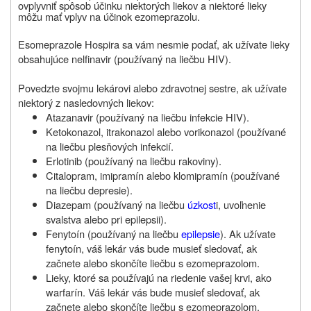
ovplyvniť spôsob účinku niektorých liekov a niektoré lieky
môžu mať vplyv na účinok ezomeprazolu.
Esomeprazole Hospira sa vám nesmie podať, ak užívate lieky
obsahujúce nelfinavir (používaný na liečbu HIV).
Povedzte svojmu lekárovi alebo zdravotnej sestre, ak užívate
niektorý z nasledovných liekov:
Atazanavir (používaný na liečbu infekcie HIV).
Ketokonazol, itrakonazol alebo vorikonazol (používané
na liečbu plesňových infekcií.
Erlotinib (používaný na liečbu rakoviny).
Citalopram, imipramín alebo klomipramín (používané
na liečbu depresie).
Diazepam (používaný na liečbu
úzkost
i, uvoľnenie
svalstva alebo pri epilepsii).
Fenytoín (používaný na liečbu
epilepsie
). Ak užívate
fenytoín, váš lekár vás bude musieť sledovať, ak
začnete alebo skončíte liečbu s ezomeprazolom.
Lieky, ktoré sa používajú na riedenie vašej krvi, ako
warfarín. Váš lekár vás bude musieť sledovať, ak
začnete alebo skončíte liečbu s ezomeprazolom.