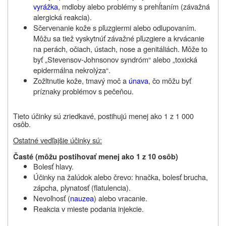
vyrážka
, mdloby alebo problémy s prehĺtaním (závažná
alergická reakcia).
Sčervenanie kože s pľuzgiermi alebo odlupovaním.
Môžu sa tiež vyskytnúť závažné pľuzgiere a krvácanie
na perách, očiach, ústach, nose a genitáliách. Môže to
byť „Stevensov-Johnsonov syndróm“ alebo „toxická
epidermálna nekrolýza“.
Zožltnutie kože, tmavý moč a
únava
, čo môžu byť
príznaky problémov s pečeňou.
Tieto účinky sú zriedkavé, postihujú menej ako 1 z 1 000
osôb.
Ostatné vedľajšie účinky sú:
Časté (môžu
postihovať menej
ako 1 z 10 osôb)
Bolesť hlavy.
Účinky na žalúdok alebo črevo: hnačka, bolesť brucha,
zápcha, plynatosť (flatulencia).
Nevoľnosť (
nauzea
) alebo vracanie.
Reakcia v mieste podania injekcie.