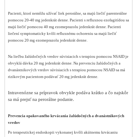
Pacienti, ktorí nemôžu užívať liek perorálne, sa majú liečiť parenterálne
pomocou 20-40 mg jedenkrát denne. Pacienti s refluxnou ezofagitídou sa
majú liečiť pomocou 40 mg ezomeprazolu jedenkrát denne. Pacienti
liečení symptomaticky kvôli refluxnému ochoreniu sa majú liečiť
pomocou 20 mg ezomeprazolu jedenkrát denne.
Na liečbu žalúdočných vredov súvisiacich s terapiou pomocou NSAID je
obvyklá dávka 20 mg jedenkrát denne. Na prevenciu žalúdočných a
dvanástnikových vredov súvisiacich s terapiou pomocou NSAID sa má
rizikovým pacientom podávať 20 mg jedenkrát denne.
Intravenózne sa prípravok obvykle podáva krátko a čo najskôr
sa má prejsť na perorálne podanie.
Prevencia opakovaného krvácania žalúdočných a dvanástnikových
vredov
Po terapeutickej endoskopii vykonanej kvôli akútnemu krvácaniu