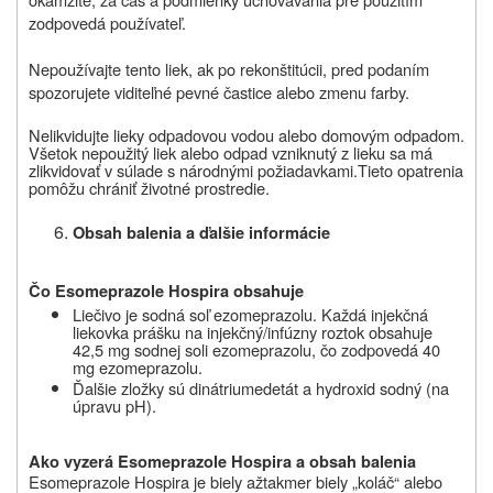
zodpovedá používateľ.
Nepoužívajte tento liek, ak po rekonštitúcii, pred podaním
spozorujete viditeľné pevné častice alebo zmenu farby.
Nelikvidujte lieky odpadovou vodou alebo domovým odpadom.
Všetok nepoužitý liek alebo odpad vzniknutý z lieku sa má
zlikvidovať v súlade s národnými požiadavkami
.
Tieto opatrenia
pomôžu chrániť životné prostredie.
Obsah balenia a ďalšie informácie
Čo Esomeprazole Hospira obsahuje
Liečivo je sodná soľ
ezomeprazolu. Každá injekčná
liekovka prášku na injekčný/infúzny roztok obsahuje
42,5 mg sodnej soli ezomeprazolu, čo zodpovedá 40
mg ezomeprazolu.
Ďalšie zložky sú din
átriumedetát a hydroxid sodný (na
úpravu pH).
Ako vyzerá Esomeprazole Hospira a obsah balenia
Esomeprazole Hospira je biely až
takmer biely „koláč“ alebo