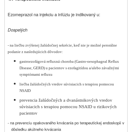
Ezomeprazol na injekciu a infúziu je indikovaný u:
Dospelých
- na liečbu zvýšenej žalúdočnej sekrécie, keď nie je možné perorálne
podanie z nasledujúcich dôvodov:
gastroezofágová refluxná choroba (Gastro-oesophageal Reflux
Disease, GERD) u pacientov s ezofagitídou a/alebo závažnými
symptómami refluxu
liečba žalúdočných vredov súvisiacich s terapiou pomocou
NSAID
prevencia žalúdočných a dvanástnikových vredov
súvisiacich s terapiou pomocou NSAID u rizikových
pacientov
- na prevenciu opakovaného krvácania po terapeutickej endoskopii v
dôsledku akútneho krvácania