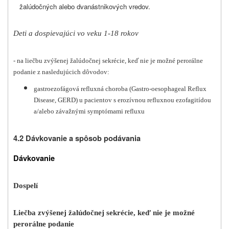
žalúdočných alebo dvanástnikových vredov.
Deti a dospievajúci vo veku 1-18 rokov
- na liečbu zvýšenej žalúdočnej sekrécie, keď nie je možné perorálne
podanie z nasledujúcich dôvodov:
gastroezofágová refluxná choroba (Gastro-oesophageal Reflux
Disease, GERD) u pacientov s erozívnou refluxnou ezofagitídou
a/alebo závažnými symptómami refluxu
4.2 Dávkovanie a spôsob podávania
Dávkovanie
Dospelí
Liečba zvýšenej žalúdočnej sekrécie, keď nie je možné
perorálne podanie