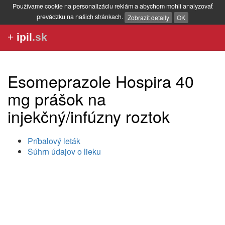
Používame cookie na personalizáciu reklám a abychom mohli analyzovať
prevádzku na našich stránkach.
Zobrazit detaily
OK
+
ipil
.sk
Esomeprazole Hospira 40
mg prášok na
injekčný/infúzny roztok
Príbalový leták
Súhrn údajov o lieku