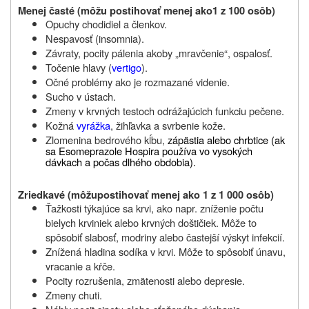
Menej časté (môžu
postihovať menej ako1 z 100 osôb
)
Opuchy chodidiel a členkov.
Nespavosť (insomnia).
Závraty, pocity pálenia akoby „mravčenie“, ospalosť.
Točenie hlavy (
vertigo
).
Očné problémy ako je rozmazané videnie.
Sucho v ústach.
Zmeny v krvných testoch odrážajúcich funkciu pečene.
Kožná
vyrážka
, žihľavka a svrbenie kože.
Zlomenina bedrového kĺbu
,
zápästia alebo chrbtice (ak
sa Esomeprazole Hospira používa vo vysokých
dávkach a počas dlhého obdobia).
Zriedkavé (môžu
postihovať menej ako 1 z 1 000 osôb
)
Ťažkosti týkajúce sa krvi, ako napr. zníženie počtu
bielych krviniek alebo krvných doštičiek. Môže to
spôsobiť slabosť, modriny alebo častejší výskyt infekcií.
Znížená hladina sodíka v krvi. Môže to spôsobiť únavu,
vracanie a kŕče.
Pocity rozrušenia, zmätenosti alebo depresie.
Zmeny chuti.