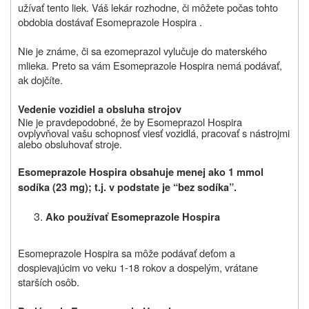
užívať tento liek. Váš lekár rozhodne, či môžete počas tohto
obdobia dostávať Esomeprazole Hospira .
Nie je známe, či sa ezomeprazol vylučuje do materského
mlieka. Preto sa vám Esomeprazole Hospira nemá podávať,
ak dojčíte.
Vedenie vozidiel a obsluha strojov
Nie je pravdepodobné, že by Esomeprazol Hospira
ovplyvňoval vašu schopnosť viesť vozidlá, pracovať s nástrojmi
alebo obsluhovať stroje.
Esomeprazole Hospira obsahuje menej ako 1 mmol
sodíka (23 mg); t.j. v podstate je “bez sodíka”.
Ako používať Esomeprazole Hospira
Esomeprazole Hospira sa môže podávať deťom a
dospievajúcim vo veku 1-18 rokov a dospelým, vrátane
starších osôb.