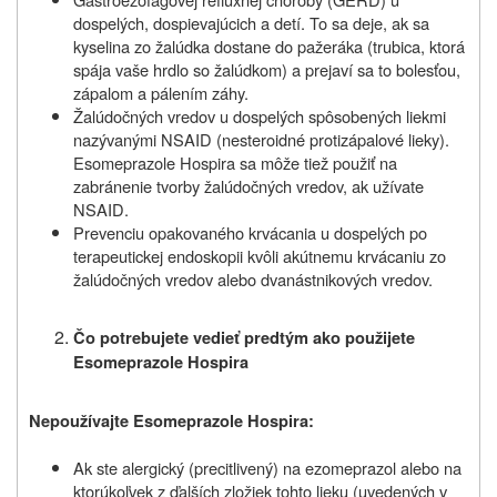
dospelých, dospievajúcich a detí. To sa deje, ak sa
kyselina zo žalúdka dostane do pažeráka (trubica, ktorá
spája vaše hrdlo so žalúdkom) a prejaví sa to bolesťou,
zápalom a pálením záhy.
Žalúdočných vredov u dospelých spôsobených liekmi
nazývanými NSAID (nesteroidné protizápalové lieky).
Esomeprazole Hospira sa môže tiež použiť na
zabránenie tvorby žalúdočných vredov, ak užívate
NSAID.
Prevenciu opakovaného krvácania u dospelých po
terapeutickej endoskopii kvôli akútnemu krvácaniu zo
žalúdočných vredov alebo dvanástnikových vredov.
Čo potrebujete vedieť predtým ako použijete
Esomeprazole Hospira
Nepoužívajte Esomeprazole Hospira:
Ak ste alergický (precitlivený) na ezomeprazol alebo na
ktorúkoľvek z ďalších zložiek tohto lieku (uvedených v