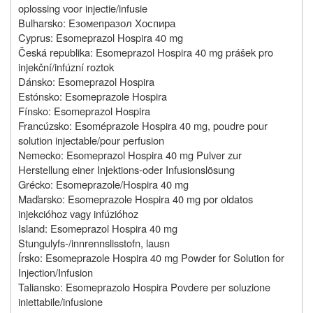
oplossing voor injectie/infusie
Bulharsko: Εзомепразол Хоспира
Cyprus: Esomeprazol Hospira 40 mg
Česká republika: Esomeprazol Hospira 40 mg prášek pro
injekční/infúzní roztok
Dánsko: Esomeprazol Hospira
Estónsko: Esomeprazole Hospira
Fínsko: Esomeprazol Hospira
Francúzsko: Esoméprazole Hospira 40 mg, poudre pour
solution injectable/pour perfusion
Nemecko: Esomeprazol Hospira 40 mg Pulver zur
Herstellung einer Injektions-oder Infusionslösung
Grécko: Esomeprazole/Hospira 40 mg
Maďarsko: Esomeprazole Hospira 40 mg por oldatos
injekcióhoz vagy infúzióhoz
Island: Esomeprazol Hospira 40 mg
Stungulyfs-/innrennslisstofn, lausn
Írsko: Esomeprazole Hospira 40 mg Powder for Solution for
Injection/Infusion
Taliansko: Esomeprazolo Hospira Povdere per soluzione
iniettabile/infusione