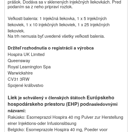
prášok. Dodáva sa v sklenených injekčných liekovkách. Pred
podaním sa z neho pripraví roztok.
Veľkosti balenia: 1 injekčná liekovka, 1 x 5 injekčných
liekoviek, 1 x 10 injekčných liekoviek, 1 x 25 injekčných
liekoviek.
Na trh nemusia byť uvedené všetky veľkosti balenia
.
Držiteľ rozhodnutia o registrácii a výrobca
Hospira UK Limited
Queensway
Royal Leamington Spa
Warwickshire
CV31 3RW
Spojené kráľovstvo
Liek
Európskeho
je schválený v členských štátoch
hospodárskeho priestoru (EHP) pod
nasledovnými
názvami
:
Rakúsko: Esomeprazol Hospira 40 mg Pulver zur Herstellung
einer Injektions-oder Infusionslösung
Belgicko: Esomeprazole Hospira 40 mg, Poeder voor