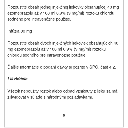
Rozpustite obsah jednej injekčnej liekovky obsahujúcej 40 mg
ezomeprazolu až v 100 ml 0,9% (9 mg/ml) roztoku chloridu
sodného pre intravenózne použitie.
Infúzia 80 mg
Rozpustite obsah dvoch injekčných liekoviek obsahujúcich 40
mg ezomeprazolu až v 100 ml 0,9% (9 mg/ml) roztoku
chloridu sodného pre intravenózne použitie.
Ďalšie informácie o podaní dávky si pozrite v SPC, časť 4.2.
Likvidácia
Všetok nepoužitý roztok alebo odpad vzniknutý z lieku sa má
zlikvidovať v súlade s národnými požiadavkami.
8