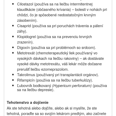
Cilostazol (používa sa na liečbu intermitentnej
klaudikácie (občasného krívania) – bolesti v nohách pri
chôdzi, čo je spôsobené nedostatočným krvným
zásobením).
Cisaprid (používa sa pri poruchách trávenia a pálení
záhy).
Klopidogrel (používa sa na prevenciu krvných
zrazenín).
Digoxín (používa sa pri problémoch so srdcom).
Metotrexát (chemoterapeutický liek používaný vo
vysokých dávkach na liečbu rakoviny) – ak dostávate
vysoké dávky metotrexátu, váš lekár môže dočasne
prerušiť liečbu ezomeprazolom.
Takrolimus (používaný pri transplantácii orgánov).
Rifampicín (používa sa na liečbu tuberkulózy).
Ľubovník bodkovaný
(Hypericum perforatum)
(používa
sa na liečbu depresie).
Tehotenstvo a dojčenie
Ak ste tehotná alebo dojčíte, alebo ak si myslíte, že ste
tehotná, poraďte sa so svojím lekárom predtým, ako začnete