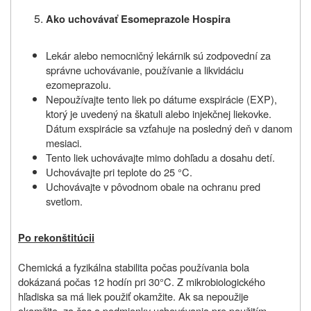
Ako uchovávať Esomeprazole Hospira
Lekár alebo nemocničný lekárnik sú zodpovední za
správne uchovávanie, používanie a likvidáciu
ezomeprazolu.
Nepoužívajte tento liek po dátume exspirácie (EXP),
ktorý je uvedený na škatuli alebo injekčnej liekovke.
Dátum exspirácie sa vzťahuje na posledný deň v danom
mesiaci.
Tento liek uchovávajte mimo dohľadu a dosahu detí.
Uchovávajte pri teplote do 25 °C.
Uchovávajte v pôvodnom obale na ochranu pred
svetlom.
Po rekonštitúcii
Chemická a fyzikálna stabilita počas používania bola
dokázaná počas 12 hodín pri 30°C. Z mikrobiologického
hľadiska sa má liek použiť okamžite. Ak sa nepoužije
okamžite, za čas a podmienky uchovávania pre použitím