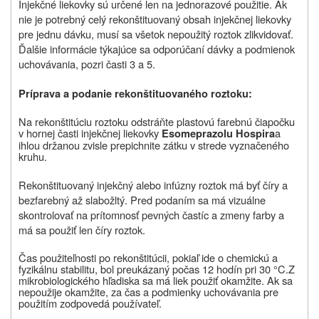
Injekčné liekovky sú určené len na jednorazové použitie. Ak
nie je potrebný celý rekonštituovaný obsah injekčnej liekovky
pre jednu dávku, musí sa všetok nepoužitý roztok zlikvidovať.
Ďalšie informácie týkajúce sa odporúčaní dávky a podmienok
uchovávania, pozri časti 3 a 5.
Príprava a podanie rekonštituovaného roztoku:
Na rekonštitúciu roztoku odstráňte plastovú farebnú čiapočku
v hornej časti injekčnej liekovky
a
Esomeprazolu Hospira
ihlou držanou zvisle prepichnite zátku v strede vyznačeného
kruhu.
Rekonštituovaný injekčný alebo infúzny roztok má byť číry a
bezfarebný až slabožltý. Pred podaním sa má vizuálne
skontrolovať na prítomnosť pevných častíc a zmeny farby a
má sa použiť len číry roztok.
Čas použiteľnosti po rekonštitúcii, pokiaľ ide o chemickú a
fyzikálnu stabilitu, bol preukázaný počas 12 hodín pri 30 °C.
Z
mikrobiologického hľadiska sa má liek použiť okamžite. Ak sa
nepoužije okamžite, za čas a podmienky uchovávania pre
použitím zodpovedá používateľ.