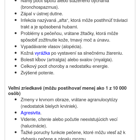
Náhly pocit sipotu alebo sťaženého dýchania
(bronchospazmus).
Zápal v ústnej dutine.
Infekcia nazývaná „afta“, ktorá môže postihnúť tráviaci
trakt a je spôsobená hubami.
Problémy s pečeňou, vrátane žltačky, ktorá môže
spôsobiť zožltnutie kože, tmavý moč a únavu.
Vypadávanie vlasov (alopécia).
Kožná
vyrážka
po vystavení sa slnečnému žiareniu.
Bolesti kĺbov (artralgia) alebo svalov (myalgia).
Celkový pocit choroby a nedostatku energie.
Zvýšené potenie.
Veľmi zriedkavé (môžu
postihovať menej ako 1 z 10 000
osôb
)
Zmeny v krvnom obraze, vrátane agranulocytózy
(nedostatok bielych krviniek).
Agresivita
.
Videnie, cítenie alebo počutie neexistujúcich vecí
(halucinácie).
Ťažké poruchy funkcie pečene, ktoré môžu viesť až k
zlyhaniu pečene a zápalu mozgu.