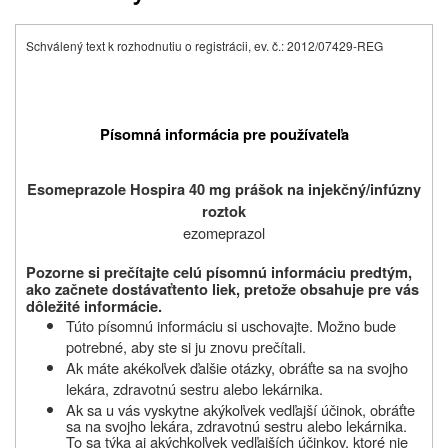
Schválený text k rozhodnutiu o registrácii, ev. č.: 2012/07429-REG
Písomná informácia pre používateľa
Esomeprazole Hospira 40 mg prášok na injekčný/infúzny
roztok
ezomeprazol
Pozorne si prečítajte celú písomnú informáciu predtým,
ako začnete dostávať
tento liek, pretože obsahuje pre vás
dôležité informácie.
Túto písomnú informáciu si uschovajte. Možno bude
potrebné, aby ste si ju znovu prečítali.
Ak máte akékoľvek ďalšie otázky, obráťte sa na svojho
lekára, zdravotnú sestru alebo lekárnika.
Ak sa u vás vyskytne akýkoľvek vedľajší účinok, obráťte
sa na svojho
lekára, zdravotnú sestru alebo lekárnika
.
To sa týka aj akýchkoľvek vedľajších účinkov, ktoré nie