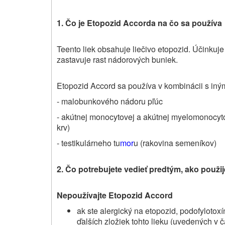
1. Čo
je Etopozid Accord
a
na
čo sa používa
Teento liek obsahuje liečivo etopozid. Účinkuj
zastavuje rast nádorových buniek.
Etopozid Accord sa používa v kombinácii s iným
- malobunkového nádoru pľúc
- akútnej monocytovej a akútnej myelomonocytov
krv)
- testikulárneho tu
mor
u (rakovina semeníkov)
2. Čo potrebujete vedieť predtým, ako použij
Nepoužívajte
Etopozid Accord
ak ste alergický na etopozid,
podofylotox
ďalších zložiek tohto lieku (uvedených v ča