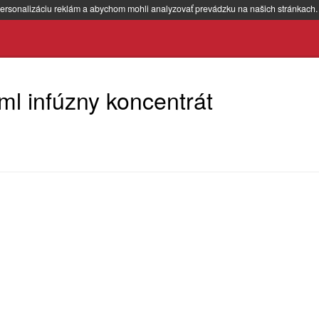
ersonalizáciu reklám a abychom mohli analyzovať prevádzku na našich stránkach
l infúzny koncentrát