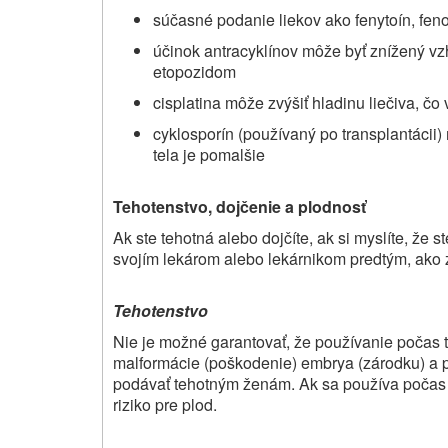
súčasné podanie liekov ako fenytoín, feno
účinok antracyklínov môže byť znížený vz
etopozidom
cisplatina môže zvýšiť hladinu liečiva, čo 
cyklosporín (používaný po transplantácii)
tela je pomalšie
Tehotenstvo, dojčenie a plodnosť
Ak ste tehotná alebo dojčíte, ak si myslíte, že s
svojím lekárom alebo lekárnikom predtým, ako za
Tehotenstvo
Nie je možné garantovať, že používanie počas 
malformácie (poškodenie) embrya (zárodku) a 
podávať tehotným ženám. Ak sa používa počas 
riziko pre plod.