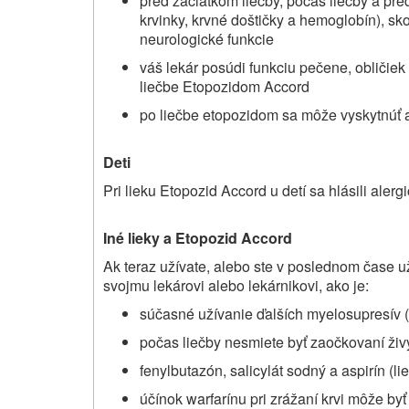
pred začiatkom liečby, počas liečby a pre
krvinky, krvné doštičky a hemoglobín), sko
neurologické funkcie
váš lekár posúdi funkciu pečene, obličie
liečbe Etopozidom Accord
po liečbe etopozidom sa môže vyskytnúť 
Deti
Pri lieku Etopozid Accord u detí sa hlásili alerg
Iné lieky a
Etopozid Accord
Ak teraz
užívate
, alebo ste v poslednom čase
už
svojmu lekárovi alebo lekárnikovi, ako je:
súčasné užívanie ďalších myelosupresív (
počas liečby nesmiete byť zaočkovaní živý
fenylbutazón, salicylát sodný a aspirín (li
účínok warfarínu pri zrážaní krvi môže byť