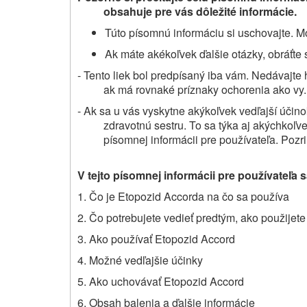
obsahuje pre vás dôležité informácie.
Túto písomnú informáciu si uschovajte. Mo
Ak máte akékoľvek ďalšie otázky, obráťte 
- Tento liek bol predpísaný iba vám. Nedávajte
ak má rovnaké príznaky ochorenia ako vy.
- Ak sa u vás vyskytne akýkoľvek vedľajší účino
zdravotnú sestru. To sa týka aj akýchkoľve
písomnej informácii pre používateľa. Pozri
V tejto písomnej informácii pre používateľa 
1. Čo je
Etopozid Accord
a na čo sa používa
2. Čo potrebujete vedieť predtým, ako použijete
3. Ako používať
Etopozid Accord
4. Možné vedľajšie účinky
5. Ako uchovávať
Etopozid Accord
6. Obsah balenia a ďalšie informácie