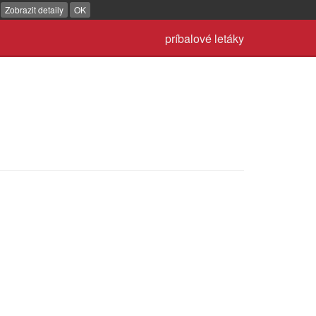
.
Zobrazit detaily
OK
príbalové letáky