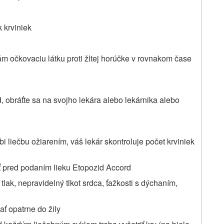
 krviniek
ám očkovaciu látku proti žltej horúčke v rovnakom čase
d
, obráťte sa na svojho lekára alebo lekárnika alebo
bi liečbu ožiarením, váš lekár skontroluje počet krviniek
iť pred podaním lieku
Etopozid Accord
tlak, nepravidelný tlkot srdca, ťažkosti s dýchaním,
ať opatrne do žily