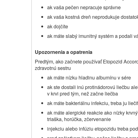
ak vaša pečen nepracuje správne
ak vaša kostná dreň neprodukuje dostatok
ak dojčíte
ak máte slabý imunitný systém a podali v
Upozornenia a opatrenia
Predtým, ako začnete používať
Etopozid Accor
zdravotnú sestru
ak máte nízku hladinu albumínu v sére
ak ste dostali inú protinádorovú liečbu ale
v krvi pred tým, než začne liečba
ak máte bakteriálnu infekciu, treba ju lieč
ak máte alergické reakcie ako nízky krvný 
triaška, horúčka, zčervenanie
injekciu alebo infúziu etopozidu treba pod