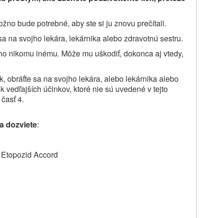
žno bude potrebné, aby ste si ju znovu prečítali.
sa na svojho lekára, lekárnika alebo zdravotnú sestru.
 ho nikomu inému. Môže mu uškodiť, dokonca aj vtedy,
k, obráťte sa na svojho lekára,
alebo
lekárnika alebo
k vedľajších účinkov, ktoré nie sú uvedené v tejto
 časť 4.
sa dozviete
:
Etopozid Accord