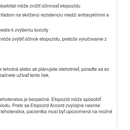
barbital môže znížiť účinnosť etopozidu
hľadom na skríženú rezistenciu medzi antracyklínmi a
vedie k zvýšeniu toxicity
 môže zvýšiť účinok etopozidu, pretože vylučovanie z
te tehotná alebo ak plánujete otehotnieť, poraďte sa so
čnete užívať tento liek.
tehotenstva je bezpečné. Etopozid môže spôsobiť
plodu. Preto sa Etopozid Accord zvyčajne nesmie
tehotenstva, pacientka musí byť upozornená na možné