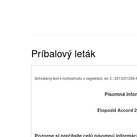
Príbalový leták
Schválený text k rozhodnutiu o registrácii, ev. č.: 2013/0133
Písomná infor
Etopozid Accord 2
Pozorne si prečítajte celú písomnú informác