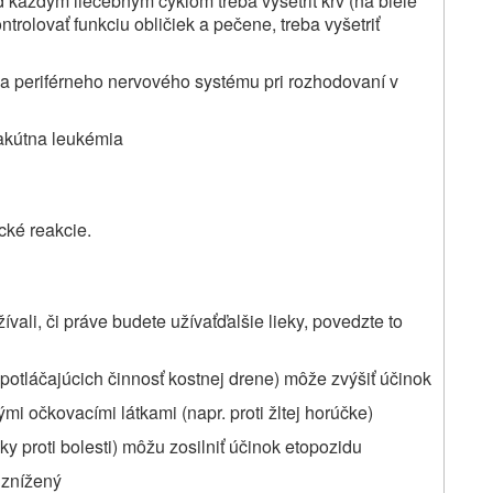
d každým liečebným cyklom treba vyšetriť krv (na biele
ntrolovať funkciu obličiek a pečene, treba vyšetriť
k a periférneho nervového systému pri rozhodovaní v
akútna leukémia
ické reakcie.
ívali
, či práve budete užívať
ďalšie lieky, povedzte to
potláčajúcich činnosť kostnej drene) môže zvýšiť účinok
mi očkovacími látkami (napr. proti žltej horúčke)
eky proti bolesti) môžu zosilniť účinok etopozidu
 znížený