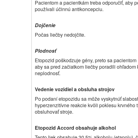
Pacientom a pacientkám treba odporučiť, aby p
používali účinnú antikoncepciu.
Dojčenie
Počas liečby nedojčite.
Plodnosť
Etopozid poškodzuje gény, preto sa pacientom
aby sa pred začiatkom liečby poradili ohľadom
neplodnosť.
Vedenie vozidiel a obsluha strojov
Po podaní etopozidu sa môže vyskytnúť slabosť,
hyperzenzitívne reakcie kvôli poklesu krvného t
obsluhovať stroje.
Etopozid Accord
obsahuje alkohol
Tento liek obsahuje 30,5% alkoholu (etanolu),