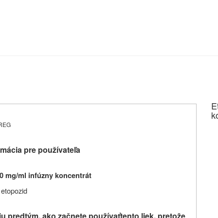
E
k
9-REG
mácia pre používateľa
0 mg/ml infúzny koncentrát
etopozid
iu predtým, ako začnete používať
tento liek, pretože