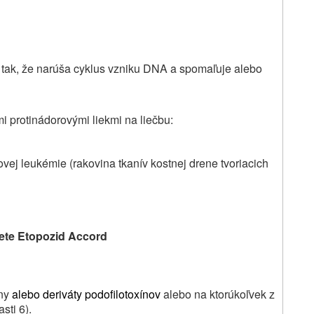
e tak, že narúša cyklus vzniku DNA a spomaľuje alebo
i protinádorovými liekmi na liečbu:
ej leukémie (rakovina tkanív kostnej drene tvoriacich
ete
Etopozid Accord
íny
alebo deriváty podofilotoxínov
alebo na ktorúkoľvek z
sti 6).