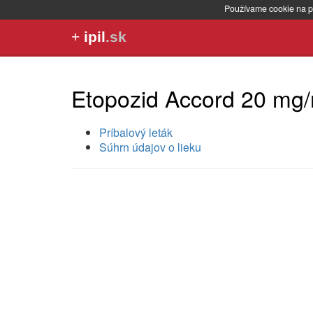
Používame cookie na p
+
ipil
.sk
Etopozid Accord 20 mg/m
Príbalový leták
Súhrn údajov o lieku