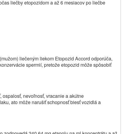
očas liečby etopozidom a až 6 mesiacov po liečbe
 (mužom) liečeným liekom Etopozid Accord odporúča,
 konzervácie spermií, pretože etopozid môže spôsobiť
 ospalosť, nevoľnosť, vracanie a akútne
laku, ato môže narušiť schopnosť biesť vozidlá a
 čo zodpovedá 240,64 mg etanolu na ml koncentrátu a až