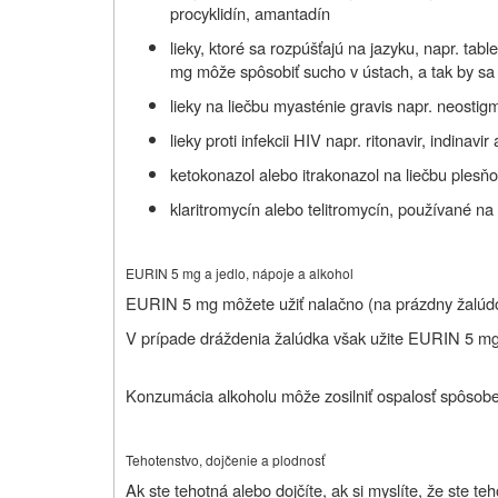
procyklidín, amantadín
lieky, ktoré sa rozpúšťajú na jazyku, napr. tabl
mg môže spôsobiť sucho v ústach, a tak by sa 
lieky na liečbu myasténie gravis napr. neostig
lieky proti infekcii HIV napr. ritonavir, indinavi
ketokonazol alebo itrakonazol na liečbu plesňo
klaritromycín alebo telitromycín, používané na 
EURIN 5 mg a jedlo, nápoje a alkohol
EURIN 5 mg môžete užiť nalačno (na prázdny žalúd
V prípade dráždenia žalúdka však užite EURIN 5 mg
Konzumácia alkoholu môže zosilniť ospalosť spôsob
Tehotenstvo, dojčenie a plodnosť
Ak ste tehotná alebo dojčíte, ak si myslíte, že ste te