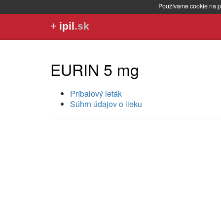
Používame cookie na p
+
ipil
.sk
EURIN 5 mg
Príbalový leták
Súhrn údajov o lieku