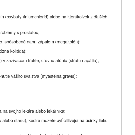
ín (oxybutyníniumchlorid) alebo na ktorúkoľvek z ďalších
roblémy s prostatou;
vo, spôsobené napr. zápalom (megakolón);
zna kolitída);
 v zažívacom trakte, črevnú atóniu (stratu napätia),
bnutie vášho svalstva (myasténia gravis);
 na svojho lekára alebo lekárnika:
 alebo starší), keďže môžete byť citlivejší na účinky lieku