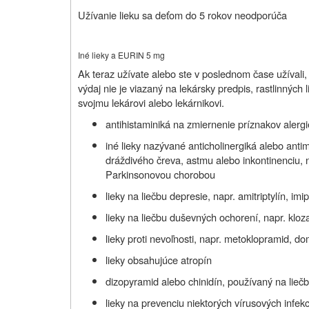
Užívanie lieku sa deťom do 5 rokov neodporúča
Iné lieky a EURIN 5 mg
Ak teraz užívate alebo ste v poslednom čase užívali, č
výdaj nie je viazaný na lekársky predpis, rastlinných 
svojmu lekárovi alebo lekárnikovi.
antihistaminiká na zmiernenie príznakov alergi
iné lieky nazývané anticholinergiká alebo anti
dráždivého čreva, astmu alebo inkontinenciu, 
Parkinsonovou chorobou
lieky na liečbu depresie, napr. amitriptylín, im
lieky na liečbu duševných ochorení, napr. kloz
lieky proti nevoľnosti, napr. metoklopramid, d
lieky obsahujúce atropín
dizopyramid alebo chinidín, používaný na lie
lieky na prevenciu niektorých vírusových infek