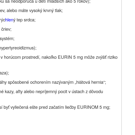
lieku sa neodporúča u detí mladších ako 5 rokov);
ev, alebo máte vysoký krvný tlak;
rýc
hlen
ý tep srdca;
čriev;
 systém;
(hypertyreoidizmus);
v horúcom prostredí, nakoľko EURIN 5 mg môže zvýšiť riziko
aza);
 záhy spôsobené ochorením nazývaným „hiátová hernia“;
né kazy, afty alebo nepríjemný pocit v ústach z dôvodu
usí byť vyliečená ešte pred začatím liečby EURINOM 5 mg;