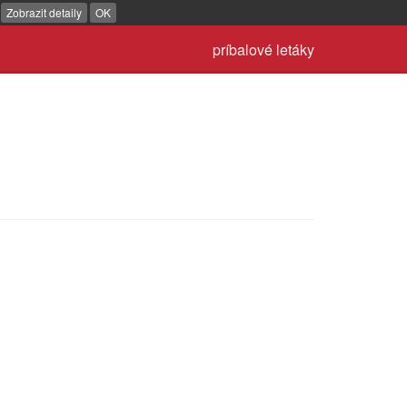
.
Zobrazit detaily
OK
príbalové letáky