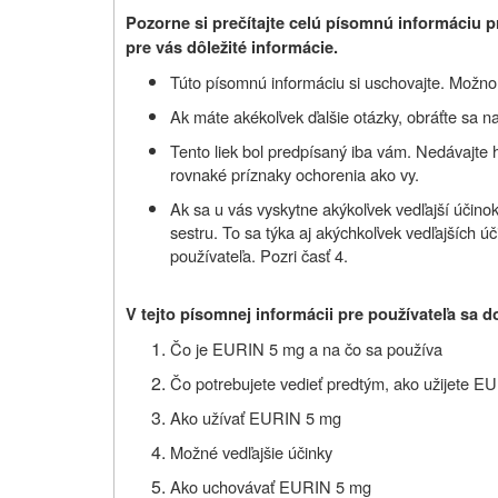
Pozorne si prečítajte celú písomnú informáciu p
pre vás dôležité informácie.
Túto písomnú informáciu si uschovajte. Možno b
Ak máte akékoľvek ďalšie otázky, obráťte sa na
Tento liek bol predpísaný iba vám. Nedávajte
rovnaké príznaky ochorenia ako vy.
Ak sa u vás vyskytne akýkoľvek vedľajší účinok
sestru. To sa týka aj akýchkoľvek vedľajších úč
používateľa. Pozri časť 4.
V tejto písomnej informácii pre používateľa sa d
Čo je EURIN 5 mg a na čo sa používa
Čo potrebujete vedieť predtým, ako užijete 
Ako užívať EURIN 5 mg
Možné vedľajšie účinky
Ako uchovávať EURIN 5 mg