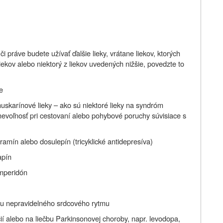
i práve budete užívať ďalšie lieky, vrátane liekov, ktorých
liekov alebo niektorý z liekov uvedených nižšie, povedzte to
e
muskarínové lieky – ako sú niektoré lieky na syndróm
nevoľnosť pri cestovaní alebo pohybové poruchy súvisiace s
ipramín alebo dosulepín (tricyklické antidepresíva)
apín
omperidón
čbu nepravidelného srdcového rytmu
cií alebo na liečbu Parkinsonovej choroby, napr. levodopa,