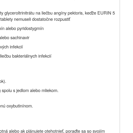
ety glyceroltrinitrátu na liečbu angíny pektoris, keďže EURIN 5
tablety nemuseli dostatočne rozpustiť
mín alebo pyridostygmín
r alebo sachinavir
vých infekcií
liečbu bakteriálnych infekcií
ok).
 spolu s jedlom alebo mliekom.
enú oxybutinínom.
hotná alebo ak plánujete otehotnieť, poraďte sa so svojím