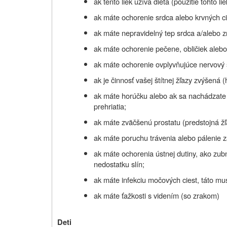
ak tento liek užíva dieťa (použitie tohto 
ak máte ochorenie srdca alebo krvných ci
ak máte nepravidelný tep srdca a/alebo z
ak máte ochorenie pečene, obličiek alebo 
ak máte ochorenie ovplyvňujúce nervový
ak je činnosť vašej štítnej žľazy zvýšená 
ak máte horúčku alebo ak sa nachádzate 
prehriatia;
ak máte zväčšenú prostatu (predstojná žľ
ak máte poruchu trávenia alebo pálenie
ak máte ochorenia ústnej dutiny, ako zub
nedostatku slín;
ak máte infekciu močových ciest, táto m
ak máte ťažkosti s videním (so zrakom)
Deti