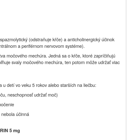
azmolytický (odstraňuje kŕče) a anticholinergický účinok
entrálnom a periférnom nervovom systéme).
tva močového mechúra. Jedná sa o kŕče, ktoré zapríčiňujú
oľňuje svaly močového mechúra, ten potom môže udržať viac
 detí vo veku 5 rokov alebo starších na liečbu:
oču, neschopnosť udržať moč)
močenie
 nebola účinná
URIN 5 mg