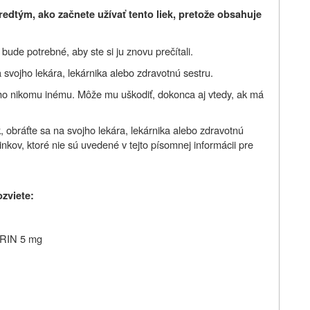
redtým, ako začnete užívať tento liek, pretože obsahuje
ude potrebné, aby ste si ju znovu prečítali.
 svojho lekára, lekárnika alebo zdravotnú sestru.
 ho nikomu inému. Môže mu uškodiť, dokonca aj vtedy, ak má
, obráťte sa na svojho lekára, lekárnika alebo zdravotnú
inkov, ktoré nie sú uvedené v tejto písomnej informácii pre
ozviete:
EURIN 5 mg