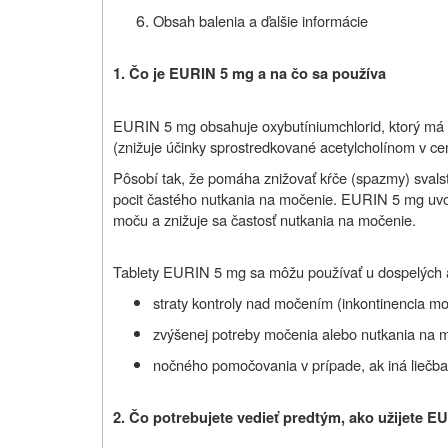
Obsah balenia a ďalšie informácie
1. Čo je EURIN 5 mg a na čo sa používa
EURIN 5 mg obsahuje oxybutíniumchlorid, ktorý má sp
(znižuje účinky sprostredkované acetylcholínom v c
Pôsobí tak, že pomáha znižovať kŕče (spazmy) svals
pocit častého nutkania na močenie. EURIN 5 mg uv
moču a znižuje sa častosť nutkania na močenie.
Tablety EURIN 5 mg sa môžu používať u dospelých a u
straty kontroly nad močením (inkontinencia m
zvýšenej potreby močenia alebo nutkania na 
nočného pomočovania v prípade, ak iná liečba
2. Čo potrebujete vedieť predtým, ako užijete E