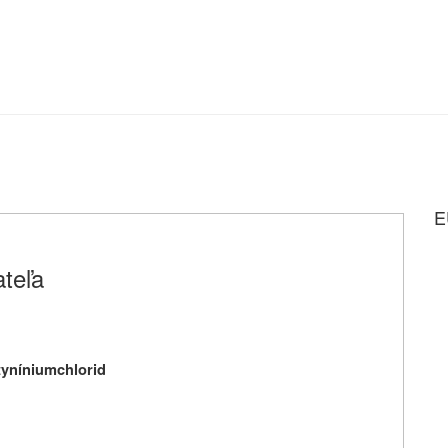
E
teľa
yníniumchlorid