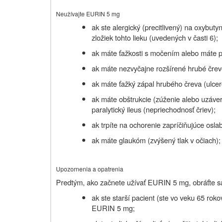
Neužívajte EURIN 5 mg
ak ste
alergický (precitlivený)
na oxybutyn
zložiek tohto lieku (uvedených v časti 6);
ak máte ťažkosti s močením alebo máte p
ak máte nezvyčajne rozšírené hrubé čre
ak máte ťažký zápal hrubého čreva (ulceró
ak máte obštrukcie (zúženie alebo uzáver)
paralytický ileus (nepriechodnosť čriev);
ak trpíte na ochorenie zapríčiňujúce osla
ak máte glaukóm (zvýšený tlak v očiach);
Upozornenia a opatrenia
Predtým, ako začnete užívať EURIN 5 mg, obráťte sa
ak ste starší pacient (ste vo veku 65 rokov
EURIN 5 mg;