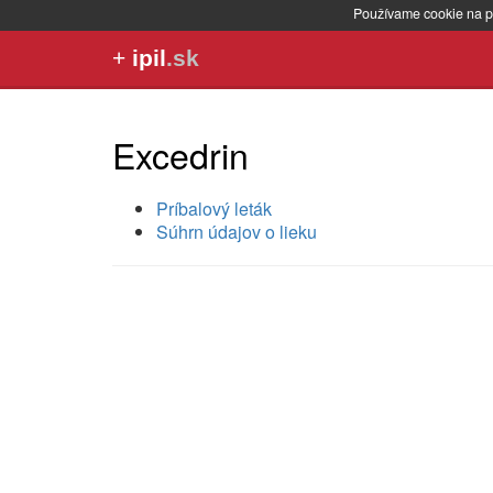
Používame cookie na p
+
ipil
.sk
Excedrin
Príbalový leták
Súhrn údajov o lieku