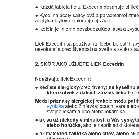
●
Každá tableta lieku Excedrin obsahuje tri lieč
●
Kyselina acetylsalicylová a paracetamol zmie
acetylsalicylová zmierňuje aj zápal.
●
Kofeín je mierne povzbudzujúca látka a zvyšu
Liek Excedrin sa používa na liečbu bolestí hlav
nevoľnosť a precitlivenosť na svetlo a zvuk) s a
2. SKÔR AKO UŽIJETE LIEK
Excedrin
Neužívajte
liek
Excedrin
:
●
keď ste alergický
(precitlivený)
na kyselinu 
ktorúkoľvek z ďalších zložiek lieku
Exce
Medzi príznaky alergickej reakcie môžu patri
vyrážka
alebo žihľavka; opuch tváre alebo j
svojho lekára alebo alebo lekárnika.
●
ak sa už niekedy v minulosti u Vás vyskytl
alebo horúčke,
ako je napríklad diklofen
●
ak máte
vred žalúdka alebo čriev, alebo
ak 
ulcerácia)