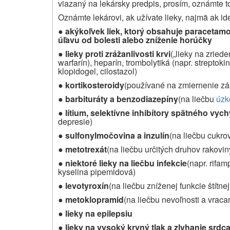
viazaný na lekársky predpis, prosím, oznámte
t
Oznámte lekárovi, ak užívate lieky, najmä ak id
●
akýkoľvek liek, ktorý obsahuje paracetamol
úľavu od bolesti alebo zníženie horúčky
●
lieky proti zrážanlivosti krvi
(„lieky na zried
warfarín), heparín, trombolytiká (napr. streptokin
klopidogel, cilostazol)
●
kortikosteroidy
(používané na zmiernenie zá
●
barbituráty a benzodiazepíny
(na liečbu
úzk
●
lítium, selektívne inhibítory spätného vyc
depresie)
●
sulfonylmočovina a inzulín
(na liečbu cukro
●
metotrexát
(na liečbu určitých druhov rakovin
●
niektoré lieky na liečbu infekcie
(napr. rifam
kyselina
pipemidová)
●
levotyroxín
(na liečbu zníženej funkcie štítnej
●
metoklopramid
(na liečbu nevoľnosti a vraca
●
lieky na epilepsiu
●
lieky na vysoký krvný tlak a zlyhanie srdc