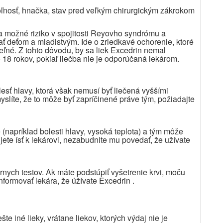
oľnosť, hnačka, stav pred veľkým chirurgickým zákrokom
 možné riziko v spojitosti Reyovho syndrómu a
ať deťom a mladistvým. Ide o zriedkavé ochorenie, ktoré
ľné. Z tohto dôvodu, by sa liek Excedrin nemal
8 rokov, pokiaľ liečba nie je odporúčaná lekárom.
sť hlavy, ktorá však nemusí byť liečená vyššími
slíte, že to môže byť zapríčinené práve tým, požiadajte
(napríklad bolesti hlavy, vysoká teplota) a tým môže
bujete ísť k lekárovi, nezabudnite mu povedať, že užívate
rnych testov. Ak máte podstúpiť vyšetrenie krvi, moču
nformovať lekára, že úžívate Excedrin .
ešte iné
lieky,
vrátane liekov, ktorých výdaj nie je