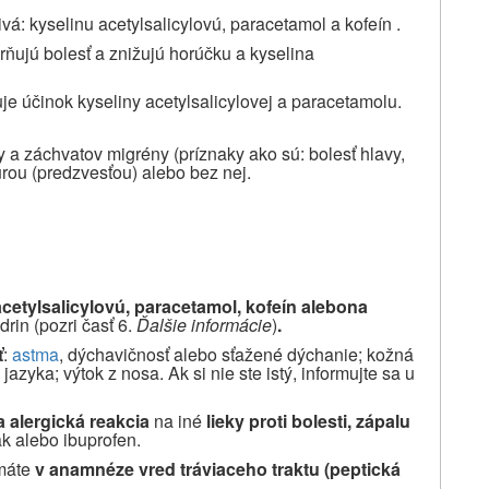
ivá: kyselinu acetylsalicylovú, paracetamol a kofeín .
rňujú bolesť a znižujú horúčku a kyselina
je účinok kyseliny acetylsalicylovej a paracetamolu.
y a záchvatov migrény (príznaky ako sú: bolesť hlavy,
urou (predzvesťou) alebo bez nej.
acetylsalicylovú, paracetamol, kofeín alebo
na
drin
(pozri časť 6.
Ďalšie informácie
)
.
ť
:
astma
, dýchavičnosť alebo sťažené dýchanie; kožná
azyka; výtok z nosa. Ak si nie ste istý, informujte sa u
a alergická reakcia
na iné
lieky proti bolesti, zápalu
ak alebo ibuprofen.
máte
v anamnéze vred tráviaceho traktu (peptická