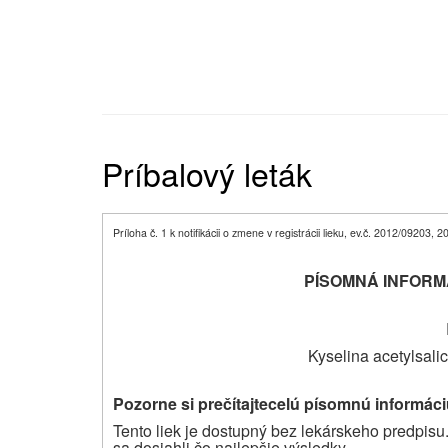
Príbalový leták
Príloha č. 1 k notifikácii o zmene v registrácii lieku, ev.č. 2012/09203,
PÍSOMNÁ INFORM
Kyselina acetylsali
Pozorne si prečítajte
celú písomnú informáciu
Tento liek je dostupný bez lekárskeho predpisu.
sa dosiahli čo najlepšie výsledky.