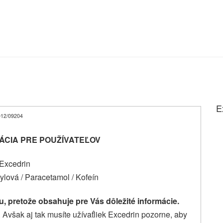
E
 2012/09204
ÁCIA PRE POUŽÍVATEĽOV
Excedrin
cylová / Paracetamol / Kofeín
, pretože obsahuje pre Vás dôležité informácie.
 Avšak aj tak musíte
užívať
liek
Excedrin
pozorne, aby