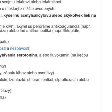
o svojmu lekárovi alebo lekárnikovi.
e o niektorý z nižšie uvedených:
, kyselinu acetylsalicylovú alebo akýkoľvek liek na
enie krvi“), akými sú perorálne antikoagulanciá (napr.
áza) alebo iné antitrombotiká (napr. tiklopidin,
palu)
ost
i a
nespavost
i)
hytávania serotonínu,
alebo fluvoxamin (na liečbu
vky)
y, zápalu kĺbov alebo psoriázy)
picin, izoniazid, chloramfenikol, ciprofloxacín alebo
 žľazy)
nia)
a