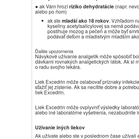
●
ak Vám hrozí
riziko dehydratácie
(napr. nev
alebo po ňom)
ak ste
mladší ako 18 rokov
. Vzhľadom na
kyseliny acetylsalicylovej sa nemá podáv
postihuje mozog a pečeň a môže byť smrte
podávať deťom a mladistvým mladším ako 1
Ďalšie upozornenia
Návykové užívanie analgetík môže spôsobiť bole
dávkami rovnakých analgetických látok. Ak si my
o radu svojho lekára.
Liek Excedrin môže oslabovať príznaky infekcie 
sťažiť jej zistenie. Ak sa necítite dobre a potre
liek Excedrin.
Liek Excedrin môže ovplyvniť výsledky laborató
alebo iné laboratórne vyšetrenia, nezabudnite i
Užívanie iných liekov
Ak užívate alebo ste v poslednom čase užívali