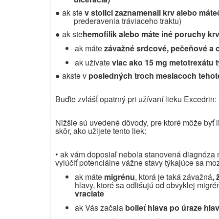
●
ak ste
v stolici zaznamenali krv alebo
máte
prederavenia tráviaceho traktu)
●
ak ste
hemofilik alebo máte iné poruchy krv
ak máte
závažné srdcové, pečeňové a 
ak užívate
viac ako 15 mg metotrexátu 
●
ak
ste v
posledných troch mesiacoch tehot
Buďte zvlášť opatrný pri užívaní lieku Excedrin:
Nižšie sú uvedené dôvody, pre ktoré môže byť 
skôr, ako užijete tento liek:
•
ak vám doposiaľ nebola stanovená diagnóza m
vylúčiť potenciálne vážne stavy týkajúce sa m
ak máte
migrénu
, ktorá je taká závažná
,
hlavy, ktoré sa odlišujú od obvyklej migré
vraciate
ak Vás začala
bolieť hlava po úraze hla