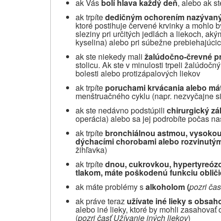
ak Vás
bolí hlava každý deň
, alebo ak st
ak trpíte
dedičným ochorením nazývaným
ktoré postihuje červené krvinky a mohlo 
sleziny pri určitých jedlách a liekoch, aký
kyselina) alebo pri súbežne prebiehajúci
ak ste niekedy mali
žalúdočno-črevné p
stolicu. Ak ste v minulosti trpeli žalúdočn
bolesti alebo protizápalových liekov
ak trpíte
poruchami krvácania alebo má
menštruačného cyklu (napr. nezvyčajne si
ak ste nedávno podstúpili
chirurgický zá
operácia) alebo sa jej podrobíte počas na
ak trpíte
bronchiálnou astmou, vysokou
dýchacími chorobami alebo rozvinutým
žihľavka)
ak trpíte
dnou, cukrovkou, hypertyreóz
tlakom, máte poškodenú funkciu oblič
ak máte problémy s
alkoholom (
pozri čas
ak práve teraz
užívate iné lieky s obsa
alebo iné lieky, ktoré by mohli zasahovať 
(
pozri časť Užívanie iných liekov
)