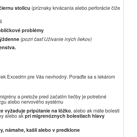
čiernu stolicu
(príznaky krvácania alebo perforácie čiže
i
obličkové problémy
týždenne
(pozri časť Užívanie iných liekov)
enstva.
liek Excedrin pre Vás nevhodný. Poraďte sa s lekárom
igrény a pretože pred začatím liečby je potrebné
ozgu alebo nervového systému
 že vyžaduje pripútanie na lôžko
, alebo ak máte bolesti
ny alebo ak
pri migrenóznych bolestiach hlavy
vy, námahe, kašli alebo v predklone