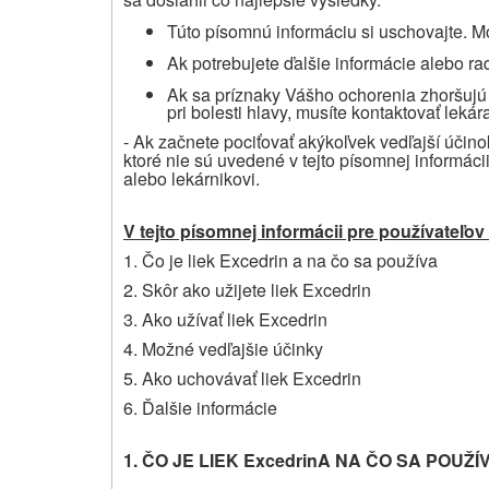
Túto písomnú informáciu si uschovajte. Mo
Ak potrebujete ďalšie informácie alebo rad
Ak sa príznaky Vášho ochorenia zhoršujú 
pri bolesti hlavy, musíte kontaktovať lekár
- Ak začnete pociťovať akýkoľvek vedľajší účin
ktoré nie sú uvedené v tejto písomnej informáci
alebo lekárnikovi
.
V tejto písomnej informácii pre používateľov
1. Čo je liek
Excedrin a na čo sa používa
2. Skôr ako užijete liek
Excedrin
3. Ako užívať liek
Excedrin
4. Možné vedľajšie účinky
5. Ako uchovávať liek
Excedrin
6. Ďalšie informácie
1. ČO JE LIEK
Excedrin
A NA ČO SA POUŽÍ