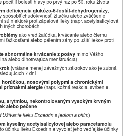
e pocítili bolesti hlavy po prvý raz po 50. roku života
 deficiencia glukózo-6-fosfát-dehydrogenázy
,
by spôsobiť chudokrvnosť, žltačku alebo zväčšenie
mi sú niektoré protizápalové lieky (napr. acetylsalicylová
ch iných chorobách
roblémy
ako vred žalúdka, krvácanie alebo čiernu
ými ťažkosťami alebo pálením záhy po užití liekov proti
te abnormálne krvácanie z pošvy
mimo Vášho
lná alebo dlhotrvajúca menštruácia)
krok (
vrátane menej závažných zákrokov ako je zubná
sledujúcich 7 dní
 horúčkou, nosovými polypmi a chronickými
i príznakmi
alergie
(napr. kožná reakcia, svrbenie,
ou, arytmiou, nekontrolovaným vysokým krvným
iek alebo pečene
ť Užívanie lieku
Excedrin
s jedlom a pitím
)
hom kyseliny acetylsalicylovej alebo paracetamolu
do účinku lieku Excedrin a vyvolať jeho vedľajšie účinky