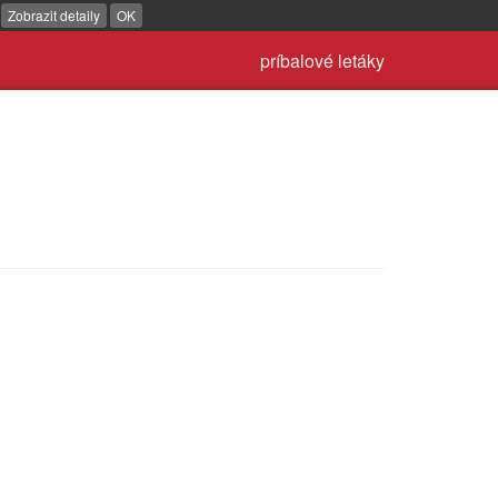
.
Zobrazit detaily
OK
príbalové letáky