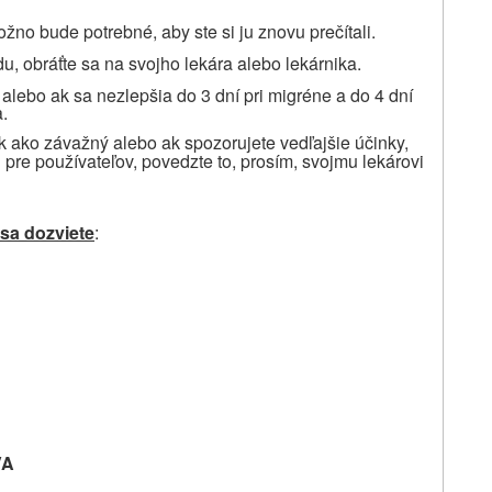
žno bude potrebné, aby ste si ju znovu prečítali.
u, obráťte sa na svojho lekára alebo lekárnika.
alebo ak sa nezlepšia do 3 dní pri migréne a do 4 dní
a.
ok ako závažný alebo ak spozorujete vedľajšie účinky,
i pre používateľov, povedzte to, prosím, svojmu
lekárovi
 sa dozviete
:
VA