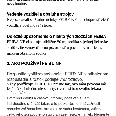
nevyhnutné.
Vedenie vozidiel a obsluha strojov
Nepozorovali sa žiadne účinky FEIBY NF na schopnosť viesť
vozidlá a obsluhovať stroje.
Dôležité upozornenie o niektorých zložkách FEIBA
FEIBA NF obsahuje približne 80 mg sodíka v jednej liekovke.
Je dôležité venovať tomu pozornosť u pacientov na diéte s
nízkym obsahom sodíka.
3.
AKO POUŽÍVAŤ
FEIBU NF
Rozpustite lyofilizovaný prášok FEIBY NF v pribalenom
rozpúšťadle a roztok podajte vnútrožilovo.
Vždy používajte FEIBU NF
presne tak, ako vám povedal váš
lekár. Ak si niečím nie ste istý, overte si to u svojho lekára
alebo lekárnika
.
Potrebnú dávku a časové intervaly podávania vám
individuálne určí váš lekár, a to po zohľadnení závažnosti
poruchy zrážania krvi, miesta a rozsahu krvácania, vášho
celkového zdravotného stavu a vašej reakcie na liek. Nemeňte