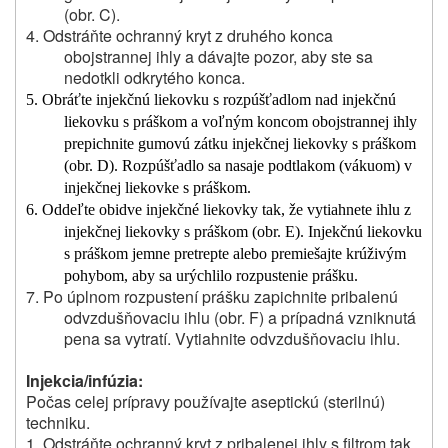
(obr. C).
4. Odstráňte ochranný kryt z druhého konca
obojstrannej ihly a dávajte pozor, aby ste sa
nedotkli odkrytého konca.
5. Obráťte injekčnú liekovku s rozpúšťadlom nad injekčnú
liekovku s práškom a voľným koncom obojstrannej ihly
prepichnite gumovú zátku injekčnej liekovky s práškom
(obr. D). Rozpúšťadlo sa nasaje podtlakom (vákuom) v
injekčnej liekovke s práškom.
6. Oddeľte obidve injekčné liekovky tak, že vytiahnete ihlu z
injekčnej liekovky s práškom (obr. E). Injekčnú liekovku
s práškom jemne pretrepte alebo premiešajte krúživým
pohybom, aby sa urýchlilo rozpustenie prášku.
7. Po úplnom rozpustení prášku zapichnite pribalenú
odvzdušňovaciu ihlu (obr. F) a prípadná vzniknutá
pena sa vytratí. Vytiahnite odvzdušňovaciu ihlu.
Injekcia/infúzia:
Počas celej prípravy používajte aseptickú (sterilnú)
techniku.
1. Odstráňte ochranný kryt z pribalenej ihly s filtrom tak,