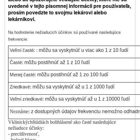
uvedené v tejto písomnej informácii pre používateľa,
prosím povedzte to svojmu lekárovi alebo
lekárnikovi.
Na hodnotenie nežiaducich účinkov sú používané nasledujúce
frekvencie:
môžu sa vyskytnúť u viac ako 1 z 10 ľudí
Veľmi časté: :
môžu postihnúť až 1 z 10 ľudí
Časté:
môžu postihnúť až 1 zo 100 ľudí
Menej časté:
môžu sa vyskytnúť až u 1 z 1000 ľudí
Zriedkavé:
môžu sa vyskytnúť až u 1 z 10000 ľudí
Veľmi zriedkavé:
z dostupných údajov frekvenciu nemožno odhadn
Neznáme:
V
klinických
štúdiách boli
hlásené ako časté nasledujúce
nežiaduce účinky
:
-
precitlivenosť
,
-
bolesti hlavy
,