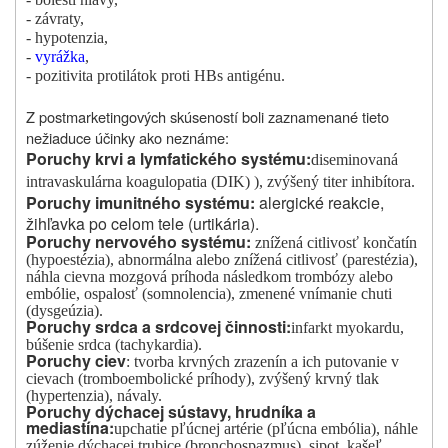
-
závraty
,
-
hypotenzia,
-
vyrážka
,
-
pozitivita protilátok proti HBs antigénu.
Z postmarketingových skúseností boli zaznamenané tieto
nežiaduce účinky ako neznáme:
Poruchy krvi a lymfatického systému
:
d
iseminovaná
intravaskulárna koagulopatia (DIK) ), zvýšený titer inhibítora.
Poruchy imunitného systému
:
alergické reakcie,
žihľavka po celom tele (urtikária).
Poruchy nervového systému:
znížená citlivosť končatín
(hypoestézia), abnormálna alebo znížená citlivosť (parestézia),
náhla cievna mozgová príhoda následkom trombózy alebo
embólie, ospalosť (somnolencia), zmenené vnímanie chuti
(dysgeúzia)
.
Poruchy srdca a srdcovej činnosti
:
infarkt m
yokardu,
búšenie srdca (tachykardia).
Poruchy ciev
: tvorba krvných zrazenín a ich putovanie v
cievach (tromboembolické príhody), zvýšený krvný tlak
(hypertenzia), návaly.
Poruchy dýchacej sústavy, hrudníka a
mediastína:
upchatie pľúcnej artérie (pľúcna embólia), náhle
zúženie dýchacej trubice (bronchospazmus), sipot, kašeľ,