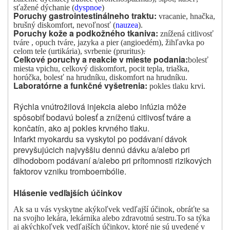
sťažené dýchanie (
dyspnoe
)
Poruchy gastrointestinálneho traktu:
vracanie, hnačka,
brušný diskomfort, nevoľnosť (
nauzea
).
Poruchy kože a podkožného tkaniva:
znížená citlivosť
tváre , opuch tváre, jazyka a pier (angioedém), žihľavka po
.
celom tele (urtikária), svrbenie (pruritus)
Celkové poruchy a reakcie v mieste podania:
bolesť
miesta vpichu, celkový diskomfort, pocit tepla, triaška,
horúčka, bolesť na hrudníku, diskomfort na hrudníku.
Laboratórne a funkčné vyšetrenia:
pokles tlaku krvi.
Rýchla vnútrožilová injekcia alebo infúzia môže
spôsobiť bodavú bolesť a zníženú citlivosť tváre a
končatín, ako aj pokles krvného tlaku.
Infarkt myokardu sa vyskytol po podávaní dávok
prevyšujúcich najvyššiu dennú dávku a/alebo pri
dlhodobom podávaní a/alebo pri prítomnosti rizikových
faktorov vzniku tromboembólie.
Hlásenie vedľajších účinkov
Ak sa u vás vyskytne akýkoľvek vedľajší účinok, obráťte sa
na svojho lekára, lekárnika alebo zdravotnú sestru.
To sa týka
aj akýchkoľvek vedľajších účinkov, ktoré nie sú uvedené v