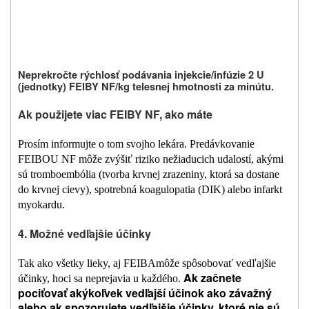
Neprekročte rýchlosť podávania injekcie/infúzie 2 U
(jednotky) FEIBY NF/kg telesnej hmotnosti za minútu.
Ak použijete viac FEIBY NF, ako máte
Prosím informujte o tom svojho lekára. Predávkovanie
FEIBOU NF môže zvýšiť riziko nežiaducich udalostí, akými
sú tromboembólia (tvorba krvnej zrazeniny, ktorá sa dostane
do krvnej cievy), spotrebná koagulopatia (DIK) alebo infarkt
myokardu.
4. Možné vedľajšie účinky
Tak ako všetky lieky, aj FEIBA
môže spôsobovať vedľajšie
Ak začnete
účinky, hoci sa neprejavia u každého.
pociťovať akýkoľvek vedľajší účinok ako závažný
alebo ak spozorujete vedľajšie účinky, ktoré nie sú