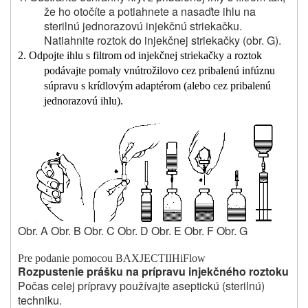
že ho otočíte a potiahnete a nasaďte ihlu na
sterilnú jednorazovú injekčnú striekačku.
Natiahnite roztok do injekčnej striekačky (obr. G).
2. Odpojte ihlu s filtrom od injekčnej striekačky a roztok
podávajte pomaly vnútrožilovo cez pribalenú infúznu
súpravu s krídlovým adaptérom (alebo cez pribalenú
jednorazovú ihlu).
Obr. A Obr. B Obr. C Obr. D Obr. E Obr. F Obr. G
Pre podanie pomocou
BAXJECT
II
Hi
Flow
Rozpustenie prášku na prípravu injekčného roztoku
Počas celej prípravy používajte aseptickú (sterilnú)
techniku.