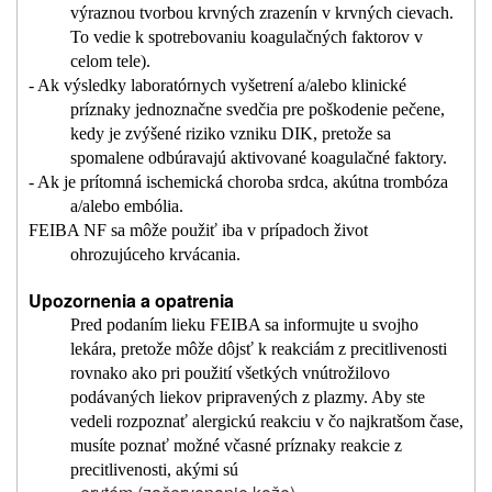
výraznou tvorbou krvných zrazenín v krvných cievach.
To vedie k spotrebovaniu koagulačných faktorov v
celom tele).
- Ak výsledky laboratórnych vyšetrení a/alebo klinické
príznaky jednoznačne svedčia pre poškodenie pečene,
kedy je zvýšené riziko vzniku DIK, pretože sa
spomalene odbúravajú aktivované koagulačné faktory.
- Ak je prítomná ischemická choroba srdca, akútna trombóza
a/alebo embólia.
FEIBA NF sa môže použiť iba v prípadoch život
ohrozujúceho krvácania.
Upozornenia a opatrenia
Pred podaním lieku FEIBA sa informujte u svojho
lekára, pretože môže dôjsť k reakciám z precitlivenosti
rovnako ako pri použití všetkých vnútrožilovo
podávaných liekov pripravených z plazmy. Aby ste
vedeli rozpoznať alergickú reakciu v čo najkratšom čase,
musíte poznať možné včasné príznaky reakcie z
precitlivenosti, akými sú