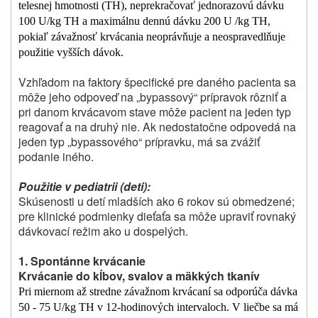
telesnej hmotnosti (TH), neprekračovať jednorazovú dávku
100 U/kg TH a maximálnu dennú dávku 200 U /kg TH,
pokiaľ závažnosť krvácania neoprávňuje a neospravedlňuje
použitie vyšších dávok.
Vzhľadom na faktory špecifické pre daného pacienta sa
môže jeho odpoveď na „bypassový“ prípravok rôzniť a
pri danom krvácavom stave môže pacient na jeden typ
reagovať a na druhý nie. Ak nedostatočne odpovedá na
jeden typ „bypassového“ prípravku, má sa zvážiť
podanie iného.
Použitie v pediatrii (deti):
Skúsenosti u detí mladších ako 6 rokov sú obmedzené;
pre klinické podmienky dieťaťa sa môže upraviť rovnaký
dávkovací režim ako u dospelých.
1. Spontánne krvácanie
Krvácanie do kĺbov, svalov a mäkkých tkanív
Pri miernom až stredne závažnom krvácaní sa odporúča dávka
50 ‑ 75 U/kg TH v 12‑hodinových intervaloch. V liečbe sa má