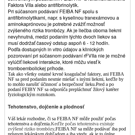
Faktora VIIa alebo antifibrinolytík.
Pri súčasnom podávaní FEIBA NF spolu s
antifibrinolytikami, napr. s kyselinou tranexámovou a
aminokaprónovou je potrebné zvážiť možnosť
zvýšeného rizika trombózy. Ak je liečba oboma liekmi
nevyhnutná, medzi podaním týchto dvoch liekov sa
musí dodržať časový odstup aspoň 6 - 12 hodín.
Podľa dostupných in vitro údajov a klinických
pozorovaní pri súčasnom podávaní rFVIIa nie je možné
vylúčiť liekové interakcie, ktoré môžu viesť k
tromboembolickej príhode.
Tak ako všetky ostatné krvné koagulačné faktory, ani FEIBA
NF sa pred podaním nesmie miešať s inými liekmi, keďže by
to mohlo narušiť účinnosť a bezpečnosť lieku.
Pred a po
podaní FEIBY NF sa odporúča prepláchnuť žilový katéter
fyziologickým roztokom.
Tehotenstvo, dojčenie a plodnosť
Váš lekár rozhodne, či sa FEIBA NF môže použiť počas
tehotenstva a dojčenia.
Keďže počas tehotenstva existuje
zvýšené riziko trombózy,
FEIBA NF sa môže podávať iba pod
prísnym lekárskym dohľadom a iba vtedy, ak je to úplne