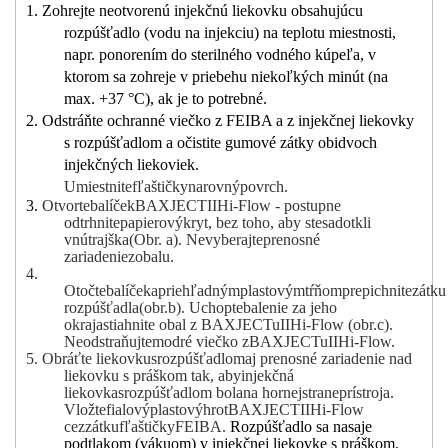
1. Zohrejte neotvorenú injekčnú liekovku obsahujúcu
rozpúšťadlo (vodu na injekciu) na teplotu miestnosti,
napr. ponorením do sterilného vodného kúpeľa, v
ktorom sa zohreje v priebehu niekoľkých minút (na
max. +37 °C), ak je to potrebné.
2. Odstráňte ochranné viečko z FEIBA a z injekčnej liekovky
s rozpúšťadlom a očistite gumové zátky obidvoch
injekčných liekoviek.
Umiestnite
fľaštičky
na
rovný
povrch.
3.
Otvorte
balíček
BAXJECT
II
Hi
-
Flow - postupne
odtrhnite
papierový
kryt
,
bez toho, aby ste
sa
dotkli
vnútrajška
(
Obr.
a
).
Nevyberajte
prenosné
zariadenie
z
obalu
.
4.
Otočte
balíček
a
priehľadným
plastovým
tŕňom
prepichnite
zátku
rozpúšťadla
(obr.
b
).
Uchopte
balenie za jeho
okraj
a
stiahnite obal z BAXJECTu
II
Hi
-
Flow
(obr.
c)
.
Neodstraňujte
modré viečko z
BAXJECTu
II
Hi
-
Flow.
5. Obráťte liekovku
s
rozpúšťadlom
aj prenosné zariadenie nad
liekovku s práškom
tak
,
aby
injekčná
liekovka
s
rozpúšťadlom bola
na hornej
strane
prístroja
.
Vložte
fialový
plastový
hrot
BAXJECT
II
Hi
-
Flow
cez
zátku
fľaštičky
FEIBA
.
Rozpúšťadlo sa nasaje
podtlakom (vákuom) v injekčnej liekovke s práškom.