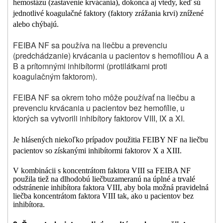
hemostázu (zastavenie krvácania), dokonca aj vtedy, keď sú
jednotlivé koagulačné faktory (faktory zrážania krvi) znížené
alebo chýbajú.
FEIBA NF sa používa na liečbu a prevenciu
(predchádzanie) krvácania u pacientov s hemofíliou A a
B a prítomnými inhibítormi (protilátkami proti
koagulačným faktorom).
FEIBA NF sa okrem toho môže používať na liečbu a
prevenciu krvácania u pacientov bez hemofílie, u
ktorých sa vytvorili inhibítory faktorov VIII, IX a XI.
Je hlásených niekoľko prípadov použitia FEIBY NF na liečbu
pacientov so získanými inhibítormi faktorov X a XIII.
V kombinácii s koncentrátom faktora VIII sa FEIBA NF
použila tiež na dlhodobú liečbu
zameranú na úplné a trvalé
odstránenie inhibítora faktora VIII, aby bola možná pravidelná
liečba koncentrátom faktora VIII tak, ako u pacientov bez
inhibítora.