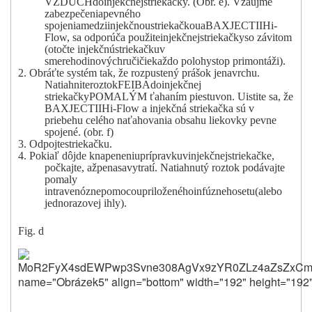
VZDUCH
do
injekčnej
striekačky
.
(
Obr.
e
).
V
záujme
zabezpečenia
pevného
spojenia
medzi
injekčnou
striekačkou
a
BAXJECT
II
Hi
-
Flow, sa odporúča
použite
injekčnej
striekačky
so závitom
(
otočte
injekčnú
striekačku
v
smere
hodinových
ručičiek
až
do polohy
stop pri
montáži
).
2.
Obráťte systém
tak
,
že
rozpustený prášok
je
na
vrchu
.
Natiahnite
roztok
FEIBA
do
injekčnej
striekačky
POMALÝM ťahaním
piestu
von. Uistite sa
,
že
BAXJECT
II
Hi
-
Flow
a
injekčná striekačka sú v
priebehu celého naťahovania obsahu liekovky pevne
spojené. (
obr. f)
3.
Odpojte
striekačku
.
4.
Pokiaľ dôjde
k
napeneniu
prípravku
v
injekčnej
striekačke
,
počkajte
,
až
pena
sa
vytratí. Natiahnutý roztok podávajte
pomaly
intravenózne
pomocou
priloženého
infúzneho
setu
(
alebo
jednorazovej ihly
).
Fig. d
MoR2FyX4sdEWPwp3