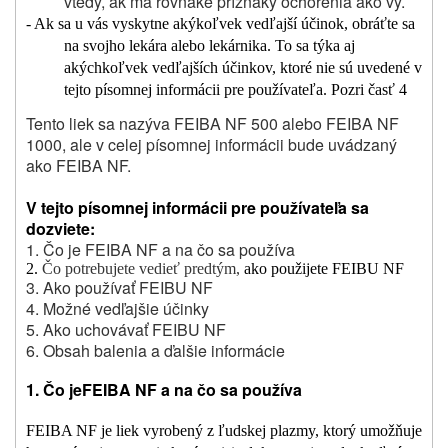
vtedy, ak má rovnaké príznaky ochorenia ako vy.
- Ak sa u vás vyskytne akýkoľvek vedľajší účinok, obráťte sa
na svojho lekára alebo lekárnika. To sa týka aj
akýchkoľvek vedľajších účinkov, ktoré nie sú uvedené v
tejto písomnej informácii pre používateľa. Pozri časť 4
Tento liek sa nazýva FEIBA NF 500 alebo FEIBA NF
1000, ale v celej písomnej informácii bude uvádzaný
ako FEIBA NF.
V tejto písomnej informácii pre používateľa sa
dozviete:
1. Čo je FEIBA NF a na čo sa používa
2.
Čo potrebujete vedieť predtým,
ako použijete FEIBU NF
3. Ako používať FEIBU NF
4. Možné vedľajšie účinky
5. Ako uchovávať FEIBU NF
6. Obsah balenia a ďalšie informácie
1. Čo je
FEIBA NF
a na čo sa používa
FEIBA NF je liek vyrobený z ľudskej plazmy, ktorý umožňuje