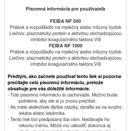
Písomná informácia pre používateľa
FEIBA NF 500
Prášok a rozpúšťadlo na injekčný alebo infúzny roztok
Liečivo: plazmatický proteín s aktivitou obchadzajúcou
inhibítor koagulačného faktora VIII
FEIBA NF 1000
Prášok a rozpúšťadlo na injekčný alebo infúzny roztok
Liečivo: plazmatický proteín s aktivitou obchadzajúcou
inhibítor koagulačného faktora VIII
Predtým, ako začnete používať tento liek si pozorne
prečítajte celú písomnú informáciu, pretože
obsahuje pre vás dôležité informácie.
- Túto písomnú informáciu si uschovajte. Možno bude
potrebné, aby ste si ju znovu prečítali.
- Ak máte akékoľvek ďalšie otázky, obráťte sa na svojho
lekára alebo lekárnika.
- Tento liek bol predpísaný iba vám. Nedávajte ho
nikomu inému. Môže mu uškodiť, dokonca aj