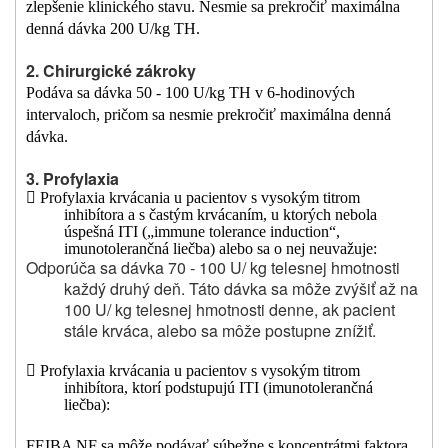
zlepšenie klinického stavu. Nesmie sa prekročiť maximálna
denná dávka 200 U/kg TH.
2. Chirurgické zákroky
Podáva sa dávka 50 ‑ 100 U/kg TH v 6-hodinových
intervaloch, pričom sa nesmie prekročiť maximálna denná
dávka.
3. Profylaxia

Profylaxia krvácania u pacientov s vysokým titrom
inhibítora a s častým krvácaním, u ktorých nebola
úspešná ITI („immune tolerance induction“,
imunotolerančná liečba) alebo sa o nej neuvažuje:
Odporúča sa dávka 70 ‑ 100 U/ kg telesnej hmotnosti
každý druhý deň. Táto dávka sa môže zvýšiť až na
100 U/ kg telesnej hmotnosti denne, ak pacient
stále krváca, alebo sa môže postupne znížiť.

Profylaxia krvácania u pacientov s vysokým titrom
inhibítora, ktorí podstupujú ITI (imunotolerančná
liečba):
FEIBA NF sa môže podávať súbežne s koncentrátmi faktora