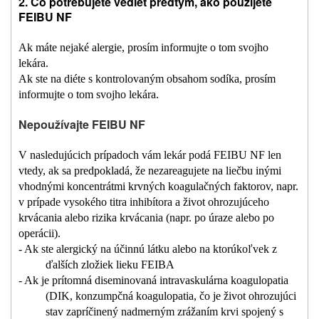
2. Čo potrebujete vedieť predtým, ako použijete
FEIBU NF
Ak máte nejaké alergie, prosím informujte o tom svojho
lekára.
Ak ste na diéte s kontrolovaným obsahom sodíka, prosím
informujte o tom svojho lekára.
Nepoužívajte FEIBU NF
V nasledujúcich prípadoch vám lekár podá FEIBU NF len
vtedy, ak sa predpokladá, že nezareagujete na liečbu inými
vhodnými koncentrátmi krvných koagulačných faktorov, napr.
v prípade vysokého titra inhibítora a život ohrozujúceho
krvácania alebo rizika krvácania (napr. po úraze alebo po
operácii).
- Ak ste alergický na účinnú látku alebo na ktorúkoľvek z
ďalších zložiek lieku FEIBA
- Ak je prítomná diseminovaná intravaskulárna koagulopatia
(DIK, konzumpčná koagulopatia, čo je život ohrozujúci
stav zapríčinený nadmerným zrážaním krvi spojený s