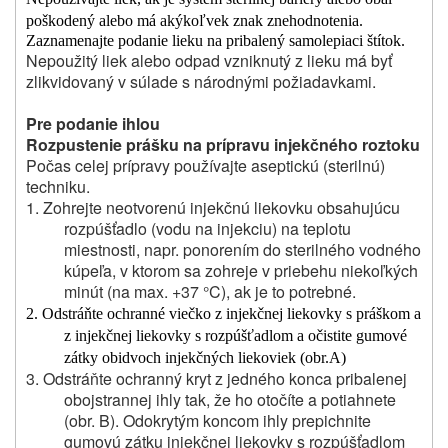
poškodený alebo má akýkoľvek znak znehodnotenia.
Zaznamenajte podanie lieku na pribalený samolepiaci štítok.
Nepoužitý liek alebo odpad vzniknutý z lieku má byť
zlikvidovaný v súlade s národnými požiadavkami.
Pre podanie ihlou
Rozpustenie prášku na prípravu injekčného roztoku
Počas celej prípravy používajte aseptickú (sterilnú)
techniku.
1. Zohrejte neotvorenú injekčnú liekovku obsahujúcu
rozpúšťadlo (vodu na injekciu) na teplotu
miestnosti, napr. ponorením do sterilného vodného
kúpeľa, v ktorom sa zohreje v priebehu niekoľkých
minút (na max. +37 °C), ak je to potrebné.
2. Odstráňte ochranné viečko z injekčnej liekovky s práškom a
z injekčnej liekovky s rozpúšťadlom a očistite gumové
zátky obidvoch injekčných liekoviek (obr.A)
3. Odstráňte ochranný kryt z jedného konca pribalenej
obojstrannej ihly tak, že ho otočíte a potiahnete
(obr. B). Odokrytým koncom ihly prepichnite
gumovú zátku injekčnej liekovky s rozpúšťadlom