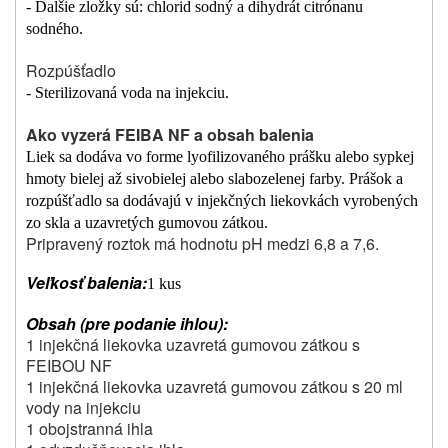
- Ďalšie zložky sú: chlorid sodný a dihydrát citrónanu
sodného.
Rozpúšťadlo
- Sterilizovaná voda na injekciu.
Ako vyzerá FEIBA NF a obsah balenia
Liek sa dodáva vo forme lyofilizovaného prášku alebo sypkej
hmoty bielej až sivobielej alebo slabozelenej farby. Prášok a
rozpúšťadlo sa dodávajú v injekčných liekovkách vyrobených
zo skla a uzavretých gumovou zátkou.
Pripravený roztok má hodnotu pH medzi 6,8 a 7,6.
Veľkosť balenia:
1 kus
Obsah (pre podanie ihlou):
1 injekčná liekovka uzavretá gumovou zátkou s
FEIBOU NF
1 injekčná liekovka uzavretá gumovou zátkou s 20 ml
vody na injekciu
1 obojstranná ihla