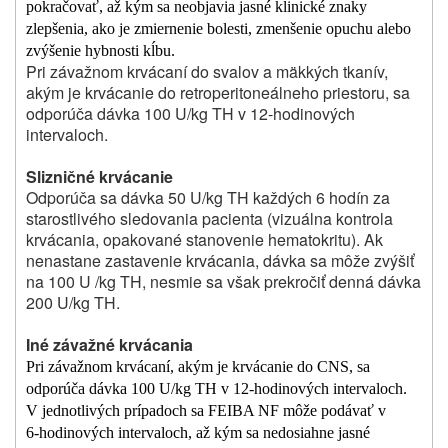
pokračovať, až kým sa neobjavia jasné klinické znaky
zlepšenia, ako je zmiernenie bolesti, zmenšenie opuchu alebo
zvýšenie hybnosti kĺbu.
Pri závažnom krvácaní do svalov a mäkkých tkanív,
akým je krvácanie do retroperitoneálneho priestoru, sa
odporúča dávka 100 U/kg TH v 12‑hodinových
intervaloch.
Slizničné krvácanie
Odporúča sa dávka 50 U/kg TH každých 6 hodín za
starostlivého sledovania pacienta (vizuálna kontrola
krvácania, opakované stanovenie hematokritu). Ak
nenastane zastavenie krvácania, dávka sa môže zvýšiť
na 100 U /kg TH, nesmie sa však prekročiť denná dávka
200 U/kg TH.
Iné závažné krvácania
Pri závažnom krvácaní, akým je krvácanie do CNS, sa
odporúča dávka 100 U/kg TH v 12‑hodinových intervaloch.
V jednotlivých prípadoch sa FEIBA NF môže podávať v
6‑hodinových intervaloch, až kým sa nedosiahne jasné