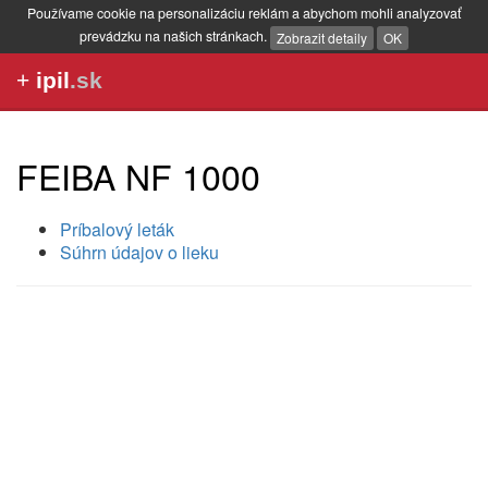
Používame cookie na personalizáciu reklám a abychom mohli analyzovať
prevádzku na našich stránkach.
Zobrazit detaily
OK
+
ipil
.sk
FEIBA NF 1000
Príbalový leták
Súhrn údajov o lieku