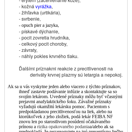
- erytém (začervenanie kože),
- kožná
vyrážka
,
- žihľavka (urtikária),
- svrbenie,
- opuch pier a jazyka,
- pískavé dýchanie,
- pocit zovretia hrudníka,
- celkový pocit choroby,
- závraty,
- náhly pokles krvného tlaku.
Ďalšími príznakmi reakcie z precitlivenosti na
deriváty krvnej plazmy sú letargia a nepokoj.
Ak sa u vás vyskytne jeden alebo viacero z týchto príznakov,
ihneď zastavte podávanie infúzie a skontaktujte sa so
svojím lekárom. Uvedené príznaky môžu byť včasnými
prejavmi anafylaktického šoku. Závažné príznaky
vyžadujú okamžitú lekársku pomoc. Pacientom s
predpokladanou precitlivenosťou na liek, alebo na
ktorúkoľvek z jeho zložiek, podá lekár FEIBA NF
znovu len po starostlivom posúdení očakávaného
prínosu a
rizika opakovaného podania
a/alebo ak sa
predpokladá, že nezareagujete na inú preventívnu liečbu