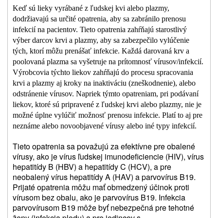
Keď sú lieky vyrábané z ľudskej kvi alebo plazmy,
dodržiavajú sa určité opatrenia, aby sa zabránilo prenosu
infekcií na pacientov.
Tieto opatrenia zahŕňajú starostlivý
výber darcov krvi a plazmy, aby sa zabezpečilo vylúčenie
tých, ktorí môžu prenášať infekcie. Každá darovaná krv a
poolovaná plazma sa vyšetruje na prítomnosť vírusov/infekcií.
Výrobcovia týchto liekov zahŕňajú do procesu spracovania
krvi a plazmy aj kroky na inaktiváciu (zneškodnenie), alebo
odstránenie vírusov. Napriek týmto opatreniam, pri podávaní
liekov, ktoré sú pripravené z ľudskej krvi alebo plazmy, nie je
možné úplne vylúčiť možnosť prenosu infekcie. Platí to aj pre
neznáme alebo novoobjavené vírusy alebo iné typy infekcií.
Tieto opatrenia sa považujú za efektívne pre obalené
vírusy, ako je vírus ľudskej imunodeficiencie (HIV), vírus
hepatitídy B (HBV) a hepatitídy C (HCV), a pre
neobalený vírus hepatitídy A (HAV) a parvovírus B19.
Prijaté opatrenia môžu mať obmedzený účinok proti
vírusom bez obalu, ako je parvovírus B19. Infekcia
parvovírusom B19 môže byť nebezpečná pre tehotné
ženy (infekcia plodu) a pre jedincov s