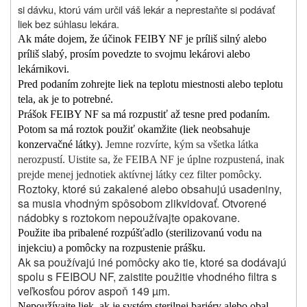
si dávku, ktorú vám určil váš lekár a neprestaňte si podávať
liek bez súhlasu lekára.
Ak máte dojem, že účinok FEIBY NF je príliš silný alebo
príliš slabý, prosím povedzte to svojmu lekárovi alebo
lekárnikovi.
Pred podaním zohrejte liek na teplotu miestnosti alebo teplotu
tela, ak je to potrebné.
Prášok FEIBY NF sa má rozpustiť až tesne pred podaním.
Potom sa má roztok použiť okamžite (liek neobsahuje
konzervačné látky).
Jemne rozvírte, kým sa všetka látka
nerozpustí. Uistite sa, že FEIBA NF je úplne rozpustená, inak
prejde menej jednotiek aktívnej látky cez filter pomôcky.
Roztoky, ktoré sú zakalené alebo obsahujú usadeniny,
sa musia vhodným spôsobom zlikvidovať. Otvorené
nádobky s roztokom nepoužívajte opakovane.
Použite iba pribalené rozpúšťadlo (sterilizovanú vodu na
injekciu) a pomôcky na rozpustenie prášku.
Ak sa používajú iné pomôcky ako tie, ktoré sa dodávajú
spolu s FEIBOU NF, zaistite použitie vhodného filtra s
veľkosťou pórov aspoň 149 µm.
Nepoužívajte liek, ak je systém sterilnej bariéry alebo obal