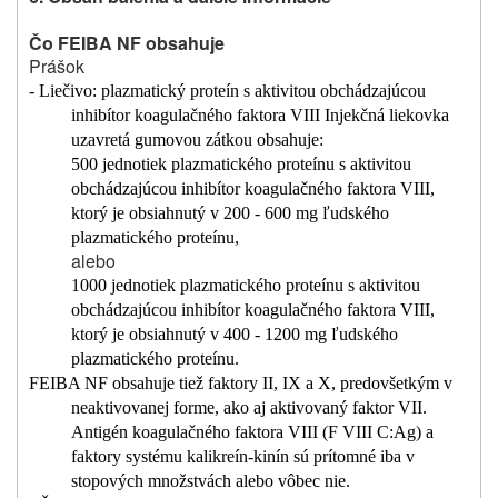
Čo FEIBA NF obsahuje
Prášok
- Liečivo: plazmatický proteín s aktivitou obchádzajúcou
inhibítor koagulačného faktora VIII Injekčná liekovka
uzavretá gumovou zátkou obsahuje:
500 jednotiek plazmatického proteínu s aktivitou
obchádzajúcou inhibítor koagulačného faktora VIII,
ktorý je obsiahnutý v 200 ‑ 600 mg ľudského
plazmatického proteínu,
alebo
1000 jednotiek plazmatického proteínu s aktivitou
obchádzajúcou inhibítor koagulačného faktora VIII,
ktorý je obsiahnutý v 400 ‑ 1200 mg ľudského
plazmatického proteínu.
FEIBA NF obsahuje tiež faktory II, IX a X, predovšetkým v
neaktivovanej forme, ako aj aktivovaný faktor VII.
Antigén koagulačného faktora VIII (F VIII C:Ag) a
faktory systému kalikreín-kinín sú prítomné iba v
stopových množstvách alebo vôbec nie.