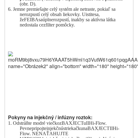
(
obr. D).
6. Jemne premiešajte
celý systém
ale netraste, pokiaľ sa
nerozpustí celý obsah liekovky.
Uistite
sa
,
že
FEIBA
sa
úplne
rozpustí
,
inak
by sa aktívna látka
nedostala
cez
filter pomôcky
.
moRM9bj8vxu79
Pokyny na injekčný / infúzny roztok:
1. Odstráňte modré viečko
z
BAXJECTu
II
Hi
-
Flow.
Pevne
pripojte
injekčnú
striekačku
na
BAXJECT
II
Hi
-
Flow.
NENAŤAHUJTE