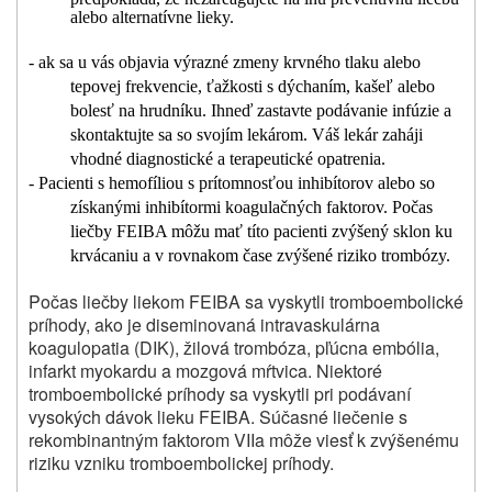
alebo alternatívne lieky.
- ak sa u vás objavia výrazné zmeny krvného tlaku alebo
tepovej frekvencie, ťažkosti s dýchaním, kašeľ alebo
bolesť na hrudníku. Ihneď zastavte podávanie infúzie a
skontaktujte sa so svojím lekárom. Váš lekár zaháji
vhodné diagnostické a terapeutické opatrenia.
- Pacienti s hemofíliou s prítomnosťou inhibítorov alebo so
získanými inhibítormi koagulačných faktorov. Počas
liečby FEIBA môžu mať títo pacienti zvýšený sklon ku
krvácaniu a v rovnakom čase zvýšené riziko trombózy.
Počas liečby liekom FEIBA sa vyskytli tromboembolické
príhody, ako je diseminovaná intravaskulárna
koagulopatia (DIK), žilová trombóza, pľúcna embólia,
infarkt myokardu a mozgová mŕtvica. Niektoré
tromboembolické príhody sa vyskytli pri podávaní
vysokých dávok lieku FEIBA. Súčasné liečenie s
rekombinantným faktorom VIIa môže viesť k zvýšenému
riziku vzniku tromboembolickej príhody.