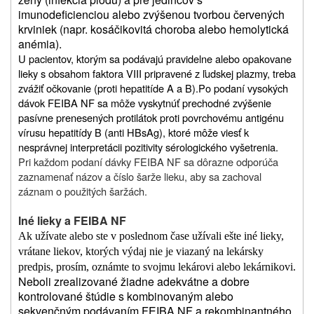
imunodeficienciou alebo zvýšenou tvorbou červených
krviniek (napr. kosáčikovitá choroba alebo hemolytická
anémia).
U pacientov, ktorým sa podávajú pravidelne alebo opakovane
lieky s obsahom faktora VIII pripravené z ľudskej plazmy, treba
zvážiť očkovanie (proti hepatitíde A a B).
Po podaní vysokých
dávok FEIBA NF sa môže vyskytnúť prechodné zvýšenie
pasívne prenesených protilátok proti povrchovému antigénu
vírusu hepatitídy B (anti HBsAg), ktoré môže viesť k
nesprávnej interpretácii pozitivity sérologického vyšetrenia.
Pri každom podaní dávky FEIBA NF sa dôrazne odporúča
zaznamenať názov a číslo šarže lieku, aby sa zachoval
záznam o použitých šaržách.
Iné lieky a FEIBA NF
Ak užívate alebo ste v poslednom čase užívali ešte iné lieky,
vrátane liekov, ktorých výdaj nie je viazaný na lekársky
predpis, prosím, oznámte to svojmu lekárovi alebo lekárnikovi.
Neboli zrealizované žiadne adekvátne a dobre
kontrolované štúdie s kombinovaným alebo
sekvenčným podávaním FEIBA NF a rekombinantného