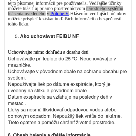
tejto písomnej informácii pre používateľa. Vedľajšie účinky
môžete hlásiť aj priamo prostredníctvom
národného systému
.
hlásenia uvedeného
v
Prílohe V
Hlásením vedľajších účinkov
môžete prispieť k získaniu ďalších informácií o bezpečnosti
tohto lieku.
Ako uchovávať FEIBU NF
Uchovávajte mimo dohľadu a dosahu detí.
Uchovávajte pri teplote do 25 °C. Neuchovávajte v
mrazničke.
Uchovávajte v pôvodnom obale na ochranu obsahu pre
svetlom.
Nepoužívajte liek po dátume exspirácie, ktorý je
uvedený na štítku a pôvodnom obale.
Dátum exspirácie sa vzťahuje na posledný deň v
mesiaci.
Lieky sa nesmú likvidovať odpadovou vodou alebo
domovým odpadom. Nepoužitý liek vráťte do lekárne.
Tieto opatrenia pomôžu chrániť životné prostredie.
6. Obsah balenia a ďalšie informácie