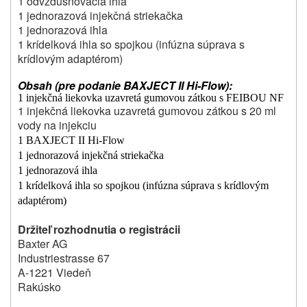
1 odvzdušňovacia ihla
1 jednorazová injekčná striekačka
1 jednorazová ihla
1 krídelková ihla so spojkou (infúzna súprava s
krídlovým adaptérom)
Obsah (pre podanie BAXJECT II Hi-Flow):
1 injekčná liekovka uzavretá gumovou zátkou s FEIBOU NF
1 injekčná liekovka uzavretá gumovou zátkou s 20 ml
vody na injekciu
1 BAXJECT II Hi-Flow
1 jednorazová injekčná striekačka
1 jednorazová ihla
1 krídelková ihla so spojkou (infúzna súprava s krídlovým
adaptérom)
Držiteľ rozhodnutia o registrácii
Baxter AG
Industriestrasse 67
A-1221 Viedeň
Rakúsko