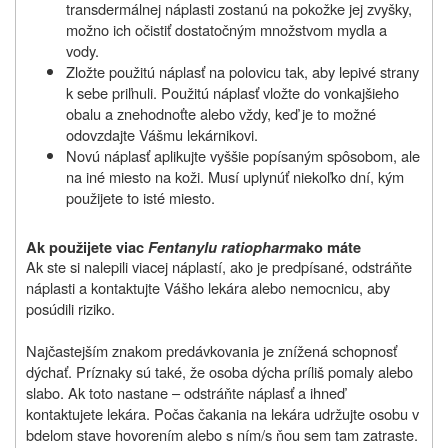
transdermálnej náplasti zostanú na pokožke jej zvyšky,
možno ich očistiť dostatočným množstvom mydla a
vody.
Zložte použitú náplasť na polovicu tak, aby lepivé strany
k sebe priľnuli. Použitú náplasť vložte do vonkajšieho
obalu a znehodnoťte alebo vždy, keď je to možné
odovzdajte Vášmu lekárnikovi.
Novú náplasť aplikujte vyššie popísaným spôsobom, ale
na iné miesto na koži. Musí uplynúť niekoľko dní, kým
použijete to isté miesto.
Ak použijete viac
Fentanylu ratiopharm
ako máte
Ak ste si nalepili viacej náplastí, ako je predpísané, odstráňte
náplasti a kontaktujte Vášho lekára alebo nemocnicu, aby
posúdili riziko.
Najčastejším znakom predávkovania je znížená schopnosť
dýchať. Príznaky sú také, že osoba dýcha príliš pomaly alebo
slabo. Ak toto nastane – odstráňte náplasť a ihneď
kontaktujete lekára. Počas čakania na lekára udržujte osobu v
bdelom stave hovorením alebo s ním/s ňou sem tam zatraste.