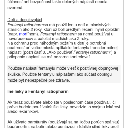
účinnosť ani bezpečnosť takto delených náplastí nebola
overená.
Detí a dospievajúci
Fentanyl ratiopharm
sa má použiť len u detí a mladistvých
starších ako 2 roky, ktorí už boli predtým liečení inými opioidmi
(napr.
mor
fínom).
Fentanyl ratiopharm
sa nemá používať u
novorodencov a batoliat mladších ako 2 roky.
Na ochranu pred náhodným požitím u detí je potrebná
opatrnosť pri voľbe miesta aplikácie fentanylu transdermálnej
náplasti (pozri časť 3. „Ako používať
Fentanyl ratiopharm
“) a
prilepenie náplasti sa má pozorne kontrolovať.
Použitie náplastí fentanylu môže viesť k pozitívnej dopingovej
skúške. Použitie fentanylu náplasťami ako súčasť dopingu
môže byť nebezpečné pre zdravie.
Iné lieky a
Fentanyl ratiopharm
Ak teraz používate alebo ste v poslednom čase používali, či
práve budete používať
ďalšie lieky, povedzte to svojmu lekárovi
alebo lekárnikovi.
Ak užívate barbituráty (používajú sa na liečbu porúch spánku),
buprenorfín, nalbufín alebo pentazocín (ďalšie silné lieky proti