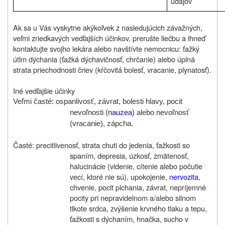
údajov
Ak sa u Vás vyskytne akýkoľvek z nasledujúcich závažných,
veľmi zriedkavých vedľajších účinkov, prerušte liečbu a ihneď
kontaktujte svojho lekára alebo navštívte nemocnicu: ťažký
útlm dýchania (ťažká dýchavičnosť, chrčanie) alebo úplná
strata priechodnosti čriev (kŕčovitá bolesť, vracanie, plynatosť).
Iné vedľajšie účinky
Veľmi časté: ospanlivosť, závrat, bolesti hlavy, pocit
nevoľnosti (
nauzea
) alebo nevoľnosť
(vracanie), zápcha.
Časté: precitlivenosť, strata chuti do jedenia, ťažkosti so
spaním, depresia, úzkosť, zmätenosť,
halucinácie (videnie, cítenie alebo počutie
vecí, ktoré nie sú), upokojenie,
nervozita
,
chvenie, pocit pichania, závrat, nepríjemné
pocity pri nepravidelnom a/alebo silnom
tlkote srdca, zvýšenie krvného tlaku a tepu,
ťažkosti s dýchaním, hnačka, sucho v