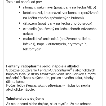
Toto platí napríklad pre:
ritonavir, sakvinavir (používaný na liečbu AIDS)
ketokonazol, itrakonazol, vorikonazol (používané
na liečbu chorôb spôsobených hubami)
diltiazém (používaný na liečbu chorôb srdca)
cimetidín (používaný na liečbu chorôb tráviaceho
traktu)
makrolidové antibiotiká (používané na liečbu
infekcií), napr. klaritromycín, erytromycín,
telitromycín
Fentanyl ratiopharm
a jedlo, nápoje a
alkohol
®
Súbežné používanie
Fentanylu ratiopharm
a alkoholických
nápojov zvyšuje riziko závažných vedľajších účinkov a môže
spôsobiť ťažkosti s dýchaním, pokles krvného tlaku, hlboký
útlm a kómu.
Počas liečby
náplasťou nepite
Fentanylom ratiopharm
alkoholické nápoje.
Tehotenstvo a dojčenie
Ak ste tehotná alebo dojčíte, ak si myslíte, že ste tehotná