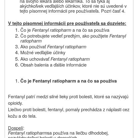
na svojho lekára
alebo
lekárnika. To sa týka aj
akýchkoľvek vedľajších účinkov, ktoré nie sú uvedené v
tejto písomnej informácii pre používateľa. Pozri časť 4.
V tejto písomnej informácii pre používateľa sa dozviete:
Čo je
Fentanyl ratiopharm
a na čo sa používa
Čo potrebujete vedieť predtým, ako
použijete
Fentanyl
ratiopharm
Ako používať
Fentanyl ratiopharm
Možné vedľajšie účinky
Ako uchovávať
Fentanyl ratiopharm
Obsah balenia a ďalšie informácie
Čo
je
Fentanyl ratiopharm
a
na
čo sa používa
Fentanyl patrí medzi silné lieky proti bolesti, ktoré sa nazývajú
opioidy.
Liečivo proti bolesti, fentanyl, pomaly prechádza z náplasti cez
kožu a do tela.
Dospelí
:
Fentanyl ratiopharm
sa používa na liečbu dlhodobej,
nezvládnuteľnej bolesti u dospelých.