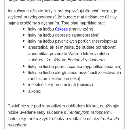
Ak súčasne užívate lieky, ktoré ovplyvňujú činnosť mozgu, je
zvýšená pravdepodobnosť, že budete mať nežiaduce účinky,
najmä problémy s dýchaním. Toto platí napríklad pre:
lieky na liečbu
úzkost
i (trankvilizéry)
lieky na liečbu depresie (antidepresíva)
lieky na liečbu psychických porúch (neuroleptiká)
anestetiká, ak si myslíte, že budete potrebovať
anestetiká, povedzte Vášmu lekárovi alebo
zubárovi, že užívate
Fentanyl ratiopharm
lieky na liečbu porúch spánku (hypnotiká, sedatíva)
lieky na liečbu alergií alebo nevoľnosti z cestovania
(antihistaminiká/antiemetiká)
iné silné lieky proti bolesti (opioidy)
alkohol
Pokiaľ nie ste pod starostlivým dohľadom lekára, neužívajte
nižšie uvedené lieky súčasne s
Fentanylom ratiopharm.
Tieto lieky môžu zvýšiť účinky a vedľajšie účinky
Fentanylu
ratiopharm.