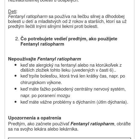
Deti
:
Fentanyl ratiopharm
sa používa na liečbu silnej a dlhodobej
bolesti u detí a mladistvých od 2 rokov a starších, ktorí sa už
predtým liečili inými silnými liekmi proti bolesti.
Čo potrebujete vedieť predtým, ako použijete
Fentanyl ratiopharm
Nepoužívajte
Fentanyl ratiopharm
keď ste alergický na fentanyl alebo na ktorúkoľvek z
ďalších zložiek
tohto lieku (uvedených v časti 6).
.
keď trpíte bolesťou, ktorá trvá len krátky čas, napr. po
chirurgickom výkone.
keď máte ťažko poškodený centrálny nervový systém,
napr. po poranení mozgu
keď máte vážne problémy s dýchaním (útlm dýchania).
Upozornenia a opatrenia
Predtým, ako začnete používať
, obráťte
Fentanyl ratiopharm
sa na svojho lekára alebo lekárnika.