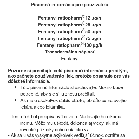
Písomná informácia pre používateľa
®
Fentanyl ratiopharm
12 µg/h
®
Fentanyl ratiopharm
25 µg/h
®
Fentanyl ratiopharm
50 µg/h
®
Fentanyl ratiopharm
75 µg/h
®
Fentanyl ratiopharm
100 µg/h
Transdermálna náplasť
Fentanyl
Pozorne si prečítajte celú písomnú informáciu predtým,
ako začnete používať
tento liek, pretože obsahuje pre vás
dôležité informácie.
Túto písomnú informáciu si uschovajte. Možno bude
potrebné, aby ste si ju znovu prečítali.
Ak máte akékoľvek ďalšie otázky, obráťte sa na svojho
lekára alebo lekárnika.
- Tento liek bol predpísaný iba vám. Nedávajte ho nikomu
inému. Môže mu uškodiť, dokonca aj vtedy, ak má
rovnaké príznaky ochorenia ako vy.
- Ak sa u vás vyskytne akýkoľvek vedľajší účinok, obráťte sa