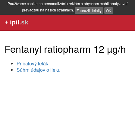
Používame cookie na personalizáciu reklám a abychom mohli analyzovať
prevádzku na našich stránkach.
Zobrazit detaily
OK
+
ipil
.sk
Fentanyl ratiopharm 12 µg/h
Príbalový leták
Súhrn údajov o lieku