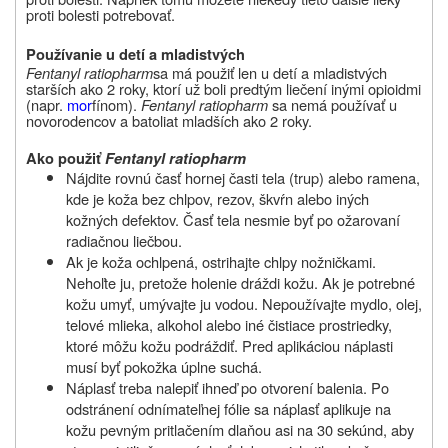
proti bolesti potrebovať.
Používanie u detí a mladistvých
Fentanyl ratiopharm
sa má použiť len u detí a mladistvých
starších ako 2 roky, ktorí už boli predtým liečení inými opioidmi
(napr.
mor
fínom).
Fentanyl ratiopharm
sa nemá používať u
novorodencov a batoliat mladších ako 2 roky.
Ako použiť
Fentanyl ratiopharm
Nájdite rovnú časť hornej časti tela (trup) alebo ramena,
kde je koža bez chlpov, rezov, škvŕn alebo iných
kožných defektov. Časť tela nesmie byť po ožarovaní
radiačnou liečbou.
Ak je koža ochlpená, ostrihajte chlpy nožničkami.
Nehoľte ju, pretože holenie dráždi kožu. Ak je potrebné
kožu umyť, umývajte ju vodou. Nepoužívajte mydlo, olej,
telové mlieka, alkohol alebo iné čistiace prostriedky,
ktoré môžu kožu podráždiť. Pred aplikáciou náplasti
musí byť pokožka úplne suchá.
Náplasť treba nalepiť ihneď po otvorení balenia. Po
odstránení odnímateľnej fólie sa náplasť aplikuje na
kožu pevným pritlačením dlaňou asi na 30 sekúnd, aby