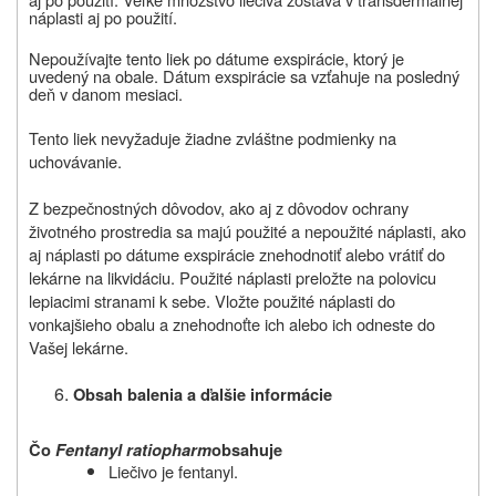
náplasti aj po použití.
Nepoužívajte
tento liek
po dátume exspirácie, ktorý je
uvedený na obale. Dátum exspirácie sa vzťahuje na posledný
deň v danom mesiaci.
Tento liek nevyžaduje žiadne zvláštne podmienky na
uchovávanie.
Z bezpečnostných dôvodov, ako aj z dôvodov ochrany
životného prostredia sa majú použité a nepoužité náplasti, ako
aj náplasti po dátume exspirácie znehodnotiť alebo vrátiť do
lekárne na likvidáciu. Použité náplasti preložte na polovicu
lepiacimi stranami k sebe. Vložte použité náplasti do
vonkajšieho obalu a znehodnoťte ich alebo ich odneste do
Vašej lekárne.
Obsah balenia a ďalšie informácie
Čo
Fentanyl ratiopharm
obsahuje
Liečivo je fentanyl.