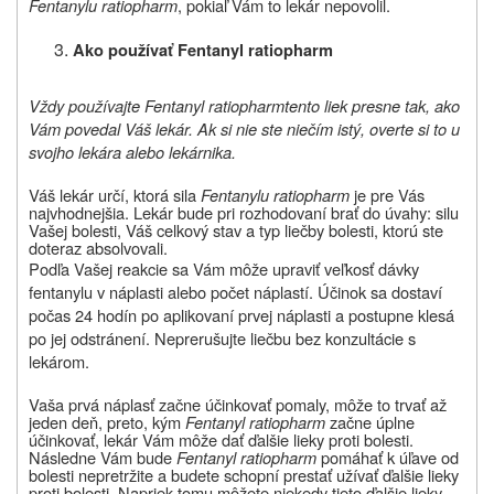
Fentanylu ratiopharm
, pokiaľ Vám to lekár nepovolil.
Ako používať
Fentanyl ratiopharm
Vždy používajte Fentanyl ratiopharmtento liek presne tak, ako
Vám povedal Váš lekár. Ak si nie ste niečím istý, overte si to u
svojho lekára alebo lekárnika.
Váš lekár určí, ktorá sila
Fentanylu ratiopharm
je pre Vás
najvhodnejšia. Lekár bude pri rozhodovaní brať do úvahy: silu
Vašej bolesti, Váš celkový stav a typ liečby bolesti, ktorú ste
doteraz absolvovali.
Podľa Vašej reakcie sa Vám môže upraviť veľkosť dávky
fentanylu v náplasti alebo počet náplastí. Účinok sa dostaví
počas 24 hodín po aplikovaní prvej náplasti a postupne klesá
po jej odstránení. Neprerušujte liečbu bez konzultácie s
lekárom.
Vaša prvá náplasť začne účinkovať pomaly, môže to trvať až
jeden deň, preto, kým
Fentanyl ratiopharm
začne úplne
účinkovať, lekár Vám môže dať ďalšie lieky proti bolesti.
Následne Vám bude
Fentanyl ratiopharm
pomáhať k úľave od
bolesti nepretržite a budete schopní prestať užívať ďalšie lieky
proti bolesti. Napriek tomu môžete niekedy tieto ďalšie lieky