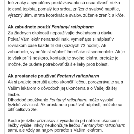
Iné znaky a symptómy predávkovania sú ospanlivosť, nízka
telesná teplota, pomalý tep srdca, znížené svalové napätie,
výrazný útlm, strata koordinácie svalov, zúženie zreníc a kŕče.
Ak zabudnete použiť
Fentanyl ratiopharm
Za žiadnych okolností nepoužívajte dvojnásobnú dávku.
Pokiaľ Vám lekár nenariadil inak, vymieňajte si náplasť v
rovnakom čase každé tri dni (každých 72 hodín). Ak
zabudnete, vymeňte si náplasť ihneď ako si spomeniete. Ak je
to však príliš neskoro, kontaktujte svojho lekára, pretože je
možné, že budete potrebovať ďalšie lieky proti bolesti.
Ak prestanete používať
Fentanyl ratiopharm
Ak si prajete prerušiť alebo ukončiť liečbu, porozprávajte sa s
Vaším lekárom o dôvodoch jej ukončenia a o Vašej ďalšej
liečbe.
Dlhodobé používanie
Fentanyl ratiopharm
môže vyvolať
fyzickú závislosť. Ak prestanete používať náplasti, môžete sa
cítiť celkovo zle.
Keďže je riziko príznakov z vysadenia pri náhlom ukončení
liečby vyššie, nikdy neukončujte liečbu
Fentanylom ratiopharm
sami, ale vždy sa najprv poraďte s Vašim lekárom.