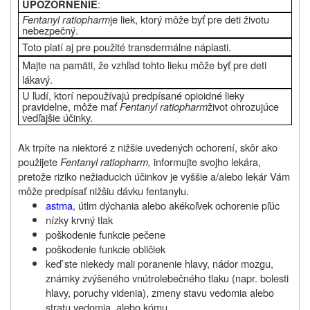
:
UPOZORNENIE
Fentanyl ratiopharm
je liek, ktorý môže byť pre deti životu
nebezpečný.
Toto platí aj pre použité transdermálne náplasti.
Majte na pamäti, že vzhľad tohto lieku môže byť pre deti
lákavý.
U ľudí, ktorí nepoužívajú predpísané opioidné lieky
pravidelne, môže mať
Fentanyl ratiopharm
život ohrozujúce
vedľajšie účinky.
Ak trpíte na niektoré z nižšie uvedených ochorení, skôr ako
použijete
Fentanyl ratiopharm,
informujte svojho lekára,
pretože riziko nežiaducich účinkov je vyššie a/alebo lekár Vám
môže predpísať nižšiu dávku fentanylu.
astma
, útlm dýchania alebo akékoľvek ochorenie pľúc
nízky krvný tlak
poškodenie funkcie pečene
poškodenie funkcie obličiek
keď ste niekedy mali poranenie hlavy, nádor mozgu,
známky zvýšeného vnútrolebečného tlaku (napr. bolesti
hlavy, poruchy videnia), zmeny stavu vedomia alebo
stratu vedomia, alebo kómu