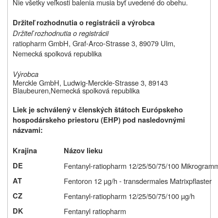
Nie všetky veľkosti balenia musia byť uvedené do obehu.
Držiteľ rozhodnutia o registrácii a výrobca
Držiteľ rozhodnutia o registrácii
ratiopharm GmbH, Graf-Arco-Strasse 3, 89079 Ulm,
Nemecká spolková republika
Výrobca
Merckle GmbH, Ludwig-Merckle-Strasse 3, 89143
Blaubeuren,
Nemecká spolková republika
Liek je schválený v členských štátoch Európskeho
hospodárskeho priestoru (EHP) pod nasledovnými
názvami:
Krajina
Názov lieku
DE
Fentanyl-ratiopharm 12/25/50/75/100 Mikrogramm/
AT
Fentoron 12 µg/h - transdermales Matrixpflaster
CZ
Fentanyl-ratiopharm 12/25/50/75/100 µg/h
DK
Fentanyl ratiopharm