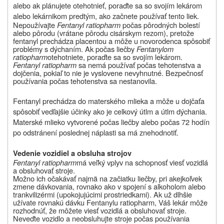
alebo ak plánujete otehotnieť, poraďte sa so svojím lekárom
alebo lekárnikom predtým, ako začnete používať tento liek.
Nepoužívajte
Fentanyl ratiopharm
počas pôrodných bolestí
alebo pôrodu (vrátane pôrodu cisárskym rezom), pretože
fentanyl prechádza placentou a môže u novorodenca spôsobiť
problémy s dýchaním. Ak počas liečby
Fentanylom
ratiopharm
otehotniete, poraďte sa so svojím lekárom.
Fentanyl ratiopharm
sa nemá používať počas tehotenstva a
dojčenia, pokiaľ to nie je vyslovene nevyhnutné. Bezpečnosť
používania počas tehotenstva sa nestanovila.
Fentanyl prechádza do materského mlieka a môže u dojčaťa
spôsobiť vedľajšie účinky ako je celkový útlm a útlm dýchania.
Materské mlieko vytvorené počas liečby alebo počas 72 hodín
po odstránení poslednej náplasti sa má znehodnotiť.
Vedenie vozidiel a obsluha strojov
Fentanyl ratiopharm
má veľký vplyv na schopnosť viesť vozidlá
a obsluhovať stroje.
Možno ich očakávať najmä na začiatku liečby, pri akejkoľvek
zmene dávkovania, rovnako ako v spojení s alkoholom alebo
trankvilizérmi (upokojujúcimi prostriedkami). Ak už dlhšie
užívate rovnakú dávku Fentanylu ratiopharm, Váš lekár môže
rozhodnúť, že môžete viesť vozidlá a obsluhovať stroje.
Neveďte vozidlo a neobsluhujte stroje počas používania