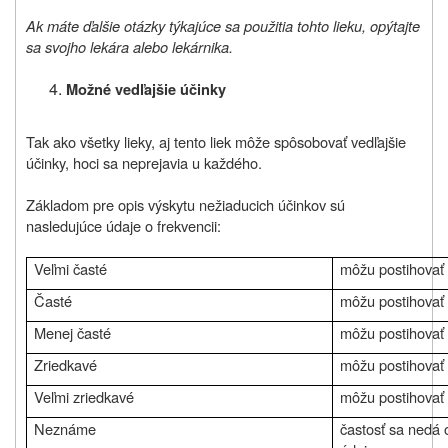
Ak máte ďalšie otázky týkajúce sa použitia tohto lieku, opýtajte
sa svojho lekára alebo lekárnika.
Možné vedľajšie účinky
Tak ako všetky lieky, aj tento liek môže spôsobovať vedľajšie
účinky, hoci sa neprejavia u každého.
Základom pre opis výskytu nežiaducich účinkov sú
nasledujúce údaje o frekvencii:
Veľmi časté
môžu postihovať 
Časté
môžu postihovať
Menej časté
môžu postihovať
Zriedkavé
môžu postihovať
Veľmi zriedkavé
môžu postihovať
Neznáme
častosť sa nedá