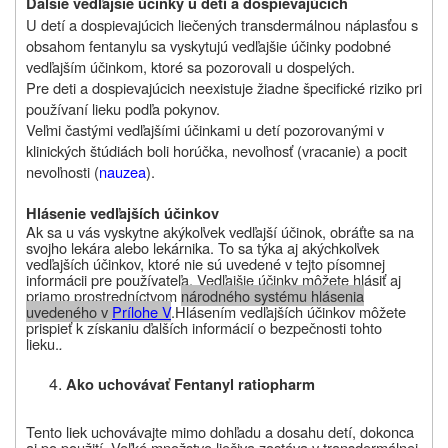
Ďalšie vedľajšie účinky u detí a dospievajúcich
U detí a dospievajúcich liečených transdermálnou náplasťou s
obsahom fentanylu sa vyskytujú vedľajšie účinky podobné
vedľajším účinkom, ktoré sa pozorovali u dospelých.
Pre deti a dospievajúcich neexistuje žiadne špecifické riziko pri
používaní lieku podľa pokynov.
Veľmi častými vedľajšími účinkami u detí pozorovanými v
klinických štúdiách boli horúčka, nevoľnosť (vracanie) a pocit
nevoľnosti (
nauzea
).
Hlásenie vedľajších účinkov
Ak sa u vás vyskytne akýkoľvek vedľajší účinok, obráťte sa na
svojho lekára alebo lekárnika. To sa týka aj akýchkoľvek
vedľajších účinkov, ktoré nie sú uvedené v tejto písomnej
informácii pre používateľa. Vedľajšie účinky môžete hlásiť aj
priamo prostredníctvom
národného systému hlásenia
uvedeného v
Prílohe V
.
Hlásením vedľajších účinkov môžete
prispieť k získaniu ďalších informácií o bezpečnosti tohto
lieku
.
.
Ako uchovávať
Fentanyl ratiopharm
Tento liek uchovávajte mimo dohľadu a dosahu detí
, dokonca
aj po použití. Veľké množstvo liečiva zostáva v transdermálnej