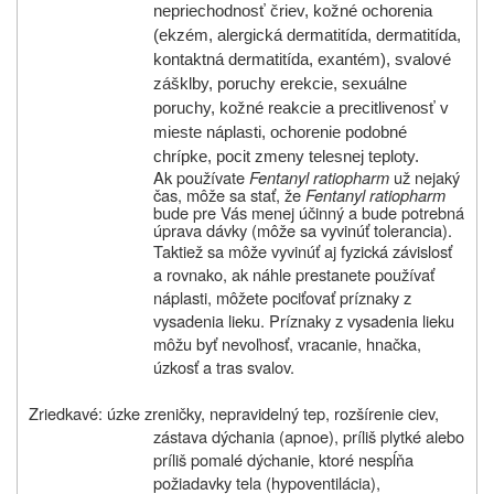
nepriechodnosť čriev, kožné ochorenia
(ekzém, alergická dermatitída, dermatitída,
kontaktná dermatitída, exantém), svalové
zášklby, poruchy erekcie, sexuálne
poruchy, kožné reakcie a precitlivenosť v
mieste náplasti, ochorenie podobné
chrípke, pocit zmeny telesnej teploty.
Ak používate
Fentanyl ratiopharm
už nejaký
čas, môže sa stať, že
Fentanyl ratiopharm
bude pre Vás menej účinný a bude potrebná
úprava dávky (môže sa vyvinúť tolerancia).
Taktiež sa môže vyvinúť aj fyzická závislosť
a rovnako, ak náhle prestanete používať
náplasti, môžete pociťovať príznaky z
vysadenia lieku. Príznaky z vysadenia lieku
môžu byť nevoľnosť, vracanie, hnačka,
úzkosť a tras svalov.
Zriedkavé: úzke zreničky, nepravidelný tep, rozšírenie ciev,
zástava dýchania (apnoe), príliš plytké alebo
príliš pomalé dýchanie, ktoré nespĺňa
požiadavky tela (hypoventilácia),