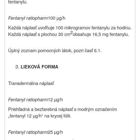
fentanylu.
Fentanyl ratiopharm
100 µg/h
Každá náplasť uvoľňuje 100 mikrogramov fentanylu za hodinu.
2
Každá náplasť s plochou 30 cm
obsahuje 16,5 mg fentanylu.
Úplný zoznam pomocných látok, pozri časť 6.1.
LIEKOVÁ FORMA
Transdermálna náplasť
Fentanyl ratiopharm
12 µg/h
Priehľadná a bezfarebná náplasť s modrým označením
„fentanyl 12 µg/h“ na krycej fólii.
Fentanyl ratiopharm
25 µg/h