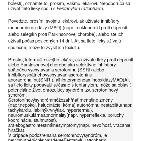
bolesti), oznámte to, prosím, Vášmu lekárovi. Neodporúča sa
užívať tieto lieky spolu s
Fentanylom ratiopharm.
Povedzte, prosím, svojmu lekárovi, ak užívate inhibítory
monoaminooxidázy (MAO) (napr. moklobemid proti depresii
alebo selegilín proti Parkinsonovej chorobe), alebo ste ich
užívali počas posledných 14 dní. Ak sa tieto lieky užívajú
spoločne, môže to zvýšiť ich toxicitu.
Prosím, informujte svojho lekára, ak užívate lieky proti depresii
alebo Parkinsonovej chorobe ako selektívne inhibítory
spätného vychytávania serotonínu (SSRI) alebo
inhibítory
spätného
vychytávania
serotonínu
a
noradrenalínu
(
SNRI),
a
i
hibítory
monoaminooxidázy
MAO)
Ak
sa tieto lieky podávajú súčasne s fentanylom, môže sa objaviť
potenciálne život ohrozujúcy syndróm tzv. serotonínový
syndróm.
Serotonínový
syndróm
môže
zahŕňať mentálne zmeny
,
(napr.
nepokoj
,
halucinácie
,
kóma
)
autonómnu nestabilitu
(
napr.
tachykardiu
,
labilný
krvný
tlak
,
hypertermiu
),
neuromuskulárne
abnormality
(
napr.
hyperreflexia
,
poruchy
koordinácie
, s
tuhnutosť
),
a
/
alebo
gastrointestinálne
symptómy
(
napr.
nevoľnosť
, vracanie,
hnačka
).
V prípade podozrenia
na
serotonínový
syndróm
,
je
nevyhnutné
rýchle
vysadenie
Fentanylu
ratiopharm.