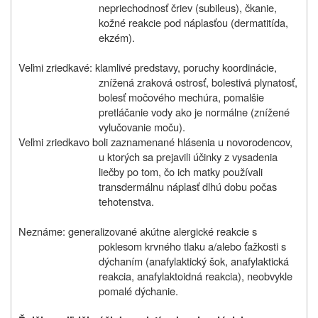
nepriechodnosť čriev (subileus), čkanie,
kožné reakcie pod náplasťou (dermatitída,
ekzém).
Veľmi zriedkavé: klamlivé predstavy, poruchy koordinácie,
znížená zraková ostrosť, bolestivá plynatosť,
bolesť močového mechúra, pomalšie
pretláčanie vody ako je normálne (znížené
vylučovanie moču).
Veľmi zriedkavo boli zaznamenané hlásenia u novorodencov,
u ktorých sa prejavili účinky z vysadenia
liečby po tom, čo ich matky používali
transdermálnu náplasť dlhú dobu počas
tehotenstva.
Neznáme: generalizované akútne alergické reakcie s
poklesom krvného tlaku a/alebo ťažkosti s
dýchaním (anafylaktický šok, anafylaktická
reakcia, anafylaktoidná reakcia), neobvykle
pomalé dýchanie.