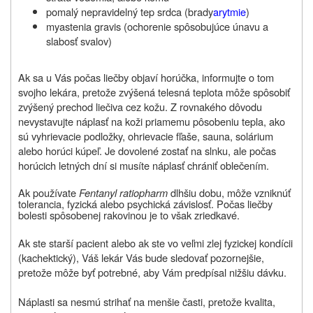
pomalý nepravidelný tep srdca (brady
arytmie
)
myastenia gravis (ochorenie spôsobujúce únavu a
slabosť svalov)
Ak sa u Vás počas liečby objaví horúčka, informujte o tom
svojho lekára, pretože zvýšená telesná teplota môže spôsobiť
zvýšený prechod liečiva cez kožu. Z rovnakého dôvodu
nevystavujte náplasť na koži priamemu pôsobeniu tepla, ako
sú vyhrievacie podložky, ohrievacie fľaše, sauna, solárium
alebo horúci kúpeľ. Je dovolené zostať na slnku, ale počas
horúcich letných dní si musíte náplasť chrániť oblečením.
Ak používate
Fentanyl ratiopharm
dlhšiu dobu, môže vzniknúť
tolerancia, fyzická alebo psychická závislosť. Počas liečby
bolesti spôsobenej rakovinou je to však zriedkavé.
Ak ste starší pacient alebo ak ste vo veľmi zlej fyzickej kondícii
(kachektický), Váš lekár Vás bude sledovať pozornejšie,
pretože môže byť potrebné, aby Vám predpísal nižšiu dávku.
Náplasti sa nesmú strihať na menšie časti, pretože kvalita,