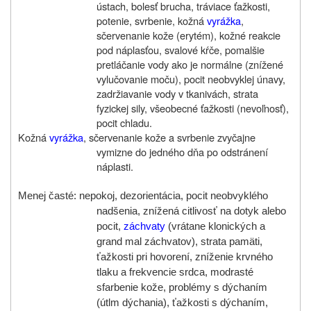
ústach, bolesť brucha, tráviace ťažkosti,
potenie, svrbenie, kožná
vyrážka
,
sčervenanie kože (erytém), kožné reakcie
pod náplasťou, svalové kŕče, pomalšie
pretláčanie vody ako je normálne (znížené
vylučovanie moču), pocit neobvyklej únavy,
zadržiavanie vody v tkanivách, strata
fyzickej sily, všeobecné ťažkosti (nevoľnosť),
pocit chladu.
Kožná
vyrážka
, sčervenanie kože a svrbenie zvyčajne
vymizne do jedného dňa po odstránení
náplasti.
Menej časté: nepokoj, dezorientácia, pocit neobvyklého
nadšenia, znížená citlivosť na dotyk alebo
pocit,
záchvaty
(vrátane klonických a
grand mal záchvatov), strata pamäti,
ťažkosti pri hovorení, zníženie krvného
tlaku a frekvencie srdca, modrasté
sfarbenie kože, problémy s dýchaním
(útlm dýchania), ťažkosti s dýchaním,