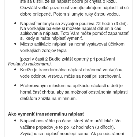
ste sa uistili, že sa náplasť dobre prichytila o kožu.
Obzvlášť veľkú pozornosť venujte okrajom náplasti, či sú
dobre prilepené. Potom si umyte ruky čistou vodou.
Náplasť fentanylu
sa zvyčajne používa 72 hodín (3 dni).
Na vonkajšie balenie si môžete napísať dátum a čas
aplikovania náplasti. Toto Vám môže pomôcť zapamätať
si, kedy si máte náplasť vymeniť.
Miesto aplikácie náplasti sa nemá vystavovať účinkom
vonkajších zdrojov tepla
(pozri v časti 2 Buďte zvlášť opatrný pri používaní
Fentanylu ratiopharm
).
Keďže je transdermálna náplasť chránená vonkajšou,
vode odolnou vrstvou, môže sa nosiť pri sprchovaní.
Preferovaným miestom na aplikáciu náplasti u detí je
horná časť chrbta, aby sa možnosť odstránenia náplasti
dieťaťom znížila na minimum.
Ako vymeniť transdermálnu náplasť
Náplasť odstráňte po čase, ktorý Vám určil lekár. Vo
väčšine prípadov je to po 72 hodinách (3 dňoch).
Zvyčajne sa náplasť neodlepí sama. Ak po odstránení