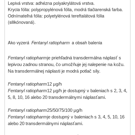
Lepivá vrstva: adhézna polyakrylátová vrstva.
Krycia fólia: polypropylénová fólia, modrá tlačiarenská farba.
Odnímateľná fólia: polyetylénová tereftalátová fólia
(silikónovaná).
Ako vyzerá
Fentanyl ratiopharm
a obsah balenia
Fentanyl ratiopharm
je priehľadná transdermálna náplasť s
lepivou zadnou stranou, čo umožňuje jej nalepenie na kožu.
Na transdermálnej náplasti je modrá potlač sily.
Fentanyl ratiopharm
12 µg/h
Fentanyl ratiopharm
12 µg/h je dostupný v baleniach s 2, 3, 4,
5, 8, 10, 16 alebo 20 transdermálnymi náplasťami.
Fentanyl ratiopharm
25/50/75/100 µg/h
Fentanyl ratiopharm
je dostupný v baleniach s 3, 4, 5, 10, 16
alebo 20 transdermálnymi náplasťami.