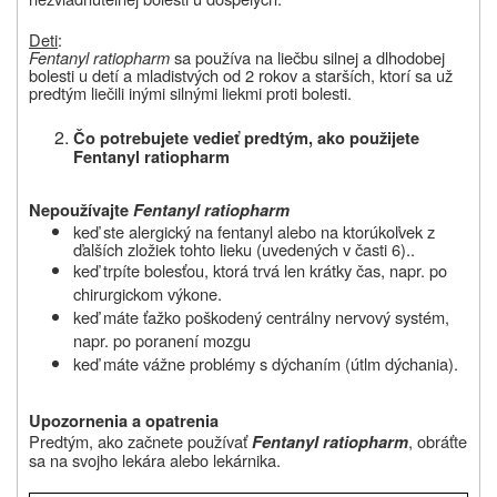
Deti
:
Fentanyl ratiopharm
sa používa na liečbu silnej a dlhodobej
bolesti u detí a mladistvých od 2 rokov a starších, ktorí sa už
predtým liečili inými silnými liekmi proti bolesti.
Čo potrebujete vedieť predtým, ako použijete
Fentanyl ratiopharm
Nepoužívajte
Fentanyl ratiopharm
keď ste alergický na fentanyl alebo na ktorúkoľvek z
ďalších zložiek
tohto lieku (uvedených v časti 6).
.
keď trpíte bolesťou, ktorá trvá len krátky čas, napr. po
chirurgickom výkone.
keď máte ťažko poškodený centrálny nervový systém,
napr. po poranení mozgu
keď máte vážne problémy s dýchaním (útlm dýchania).
Upozornenia a opatrenia
Predtým, ako začnete používať
, obráťte
Fentanyl ratiopharm
sa na svojho lekára alebo lekárnika.