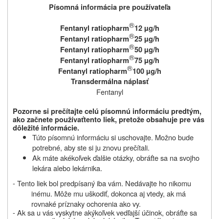
Písomná informácia pre používateľa
®
Fentanyl ratiopharm
12 µg/h
®
Fentanyl ratiopharm
25 µg/h
®
Fentanyl ratiopharm
50 µg/h
®
Fentanyl ratiopharm
75 µg/h
®
Fentanyl ratiopharm
100 µg/h
Transdermálna náplasť
Fentanyl
Pozorne si prečítajte celú písomnú informáciu predtým,
ako začnete používať
tento liek, pretože obsahuje pre vás
dôležité informácie.
Túto písomnú informáciu si uschovajte. Možno bude
potrebné, aby ste si ju znovu prečítali.
Ak máte akékoľvek ďalšie otázky, obráťte sa na svojho
lekára alebo lekárnika.
- Tento liek bol predpísaný iba vám. Nedávajte ho nikomu
inému. Môže mu uškodiť, dokonca aj vtedy, ak má
rovnaké príznaky ochorenia ako vy.
- Ak sa u vás vyskytne akýkoľvek vedľajší účinok, obráťte sa