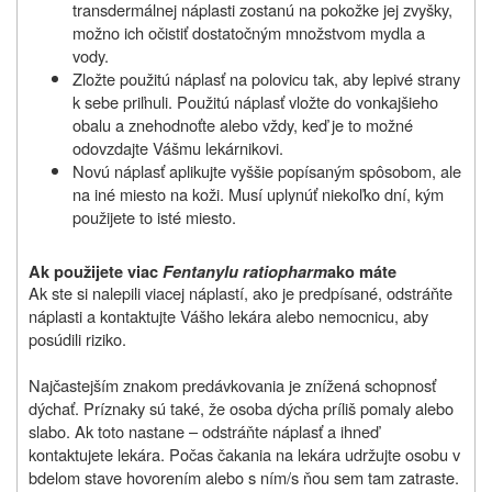
transdermálnej náplasti zostanú na pokožke jej zvyšky,
možno ich očistiť dostatočným množstvom mydla a
vody.
Zložte použitú náplasť na polovicu tak, aby lepivé strany
k sebe priľnuli. Použitú náplasť vložte do vonkajšieho
obalu a znehodnoťte alebo vždy, keď je to možné
odovzdajte Vášmu lekárnikovi.
Novú náplasť aplikujte vyššie popísaným spôsobom, ale
na iné miesto na koži. Musí uplynúť niekoľko dní, kým
použijete to isté miesto.
Ak použijete viac
Fentanylu ratiopharm
ako máte
Ak ste si nalepili viacej náplastí, ako je predpísané, odstráňte
náplasti a kontaktujte Vášho lekára alebo nemocnicu, aby
posúdili riziko.
Najčastejším znakom predávkovania je znížená schopnosť
dýchať. Príznaky sú také, že osoba dýcha príliš pomaly alebo
slabo. Ak toto nastane – odstráňte náplasť a ihneď
kontaktujete lekára. Počas čakania na lekára udržujte osobu v
bdelom stave hovorením alebo s ním/s ňou sem tam zatraste.