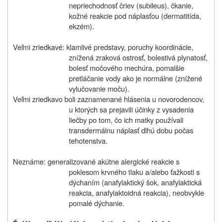
nepriechodnosť čriev (subileus), čkanie,
kožné reakcie pod náplasťou (dermatitída,
ekzém).
Veľmi zriedkavé: klamlivé predstavy, poruchy koordinácie,
znížená zraková ostrosť, bolestivá plynatosť,
bolesť močového mechúra, pomalšie
pretláčanie vody ako je normálne (znížené
vylučovanie moču).
Veľmi zriedkavo boli zaznamenané hlásenia u novorodencov,
u ktorých sa prejavili účinky z vysadenia
liečby po tom, čo ich matky používali
transdermálnu náplasť dlhú dobu počas
tehotenstva.
Neznáme: generalizované akútne alergické reakcie s
poklesom krvného tlaku a/alebo ťažkosti s
dýchaním (anafylaktický šok, anafylaktická
reakcia, anafylaktoidná reakcia), neobvykle
pomalé dýchanie.