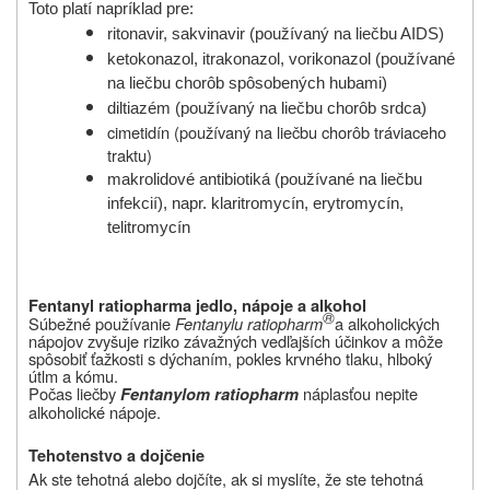
Toto platí napríklad pre:
ritonavir, sakvinavir (používaný na liečbu AIDS)
ketokonazol, itrakonazol, vorikonazol (používané
na liečbu chorôb spôsobených hubami)
diltiazém (používaný na liečbu chorôb srdca)
cimetidín (používaný na liečbu chorôb tráviaceho
traktu)
makrolidové antibiotiká (používané na liečbu
infekcií), napr. klaritromycín, erytromycín,
telitromycín
Fentanyl ratiopharm
a jedlo, nápoje a
alkohol
®
Súbežné používanie
Fentanylu ratiopharm
a alkoholických
nápojov zvyšuje riziko závažných vedľajších účinkov a môže
spôsobiť ťažkosti s dýchaním, pokles krvného tlaku, hlboký
útlm a kómu.
Počas liečby
náplasťou nepite
Fentanylom ratiopharm
alkoholické nápoje.
Tehotenstvo a dojčenie
Ak ste tehotná alebo dojčíte, ak si myslíte, že ste tehotná