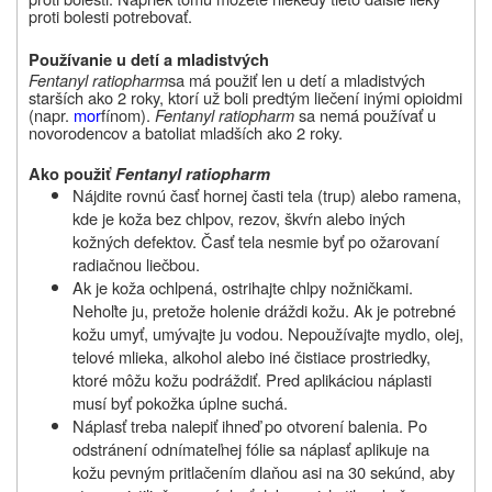
proti bolesti potrebovať.
Používanie u detí a mladistvých
Fentanyl ratiopharm
sa má použiť len u detí a mladistvých
starších ako 2 roky, ktorí už boli predtým liečení inými opioidmi
(napr.
mor
fínom).
Fentanyl ratiopharm
sa nemá používať u
novorodencov a batoliat mladších ako 2 roky.
Ako použiť
Fentanyl ratiopharm
Nájdite rovnú časť hornej časti tela (trup) alebo ramena,
kde je koža bez chlpov, rezov, škvŕn alebo iných
kožných defektov. Časť tela nesmie byť po ožarovaní
radiačnou liečbou.
Ak je koža ochlpená, ostrihajte chlpy nožničkami.
Nehoľte ju, pretože holenie dráždi kožu. Ak je potrebné
kožu umyť, umývajte ju vodou. Nepoužívajte mydlo, olej,
telové mlieka, alkohol alebo iné čistiace prostriedky,
ktoré môžu kožu podráždiť. Pred aplikáciou náplasti
musí byť pokožka úplne suchá.
Náplasť treba nalepiť ihneď po otvorení balenia. Po
odstránení odnímateľnej fólie sa náplasť aplikuje na
kožu pevným pritlačením dlaňou asi na 30 sekúnd, aby