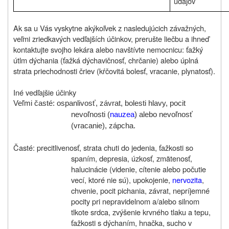
údajov
Ak sa u Vás vyskytne akýkoľvek z nasledujúcich závažných,
veľmi zriedkavých vedľajších účinkov, prerušte liečbu a ihneď
kontaktujte svojho lekára alebo navštívte nemocnicu: ťažký
útlm dýchania (ťažká dýchavičnosť, chrčanie) alebo úplná
strata priechodnosti čriev (kŕčovitá bolesť, vracanie, plynatosť).
Iné vedľajšie účinky
Veľmi časté: ospanlivosť, závrat, bolesti hlavy, pocit
nevoľnosti (
nauzea
) alebo nevoľnosť
(vracanie), zápcha.
Časté: precitlivenosť, strata chuti do jedenia, ťažkosti so
spaním, depresia, úzkosť, zmätenosť,
halucinácie (videnie, cítenie alebo počutie
vecí, ktoré nie sú), upokojenie,
nervozita
,
chvenie, pocit pichania, závrat, nepríjemné
pocity pri nepravidelnom a/alebo silnom
tlkote srdca, zvýšenie krvného tlaku a tepu,
ťažkosti s dýchaním, hnačka, sucho v