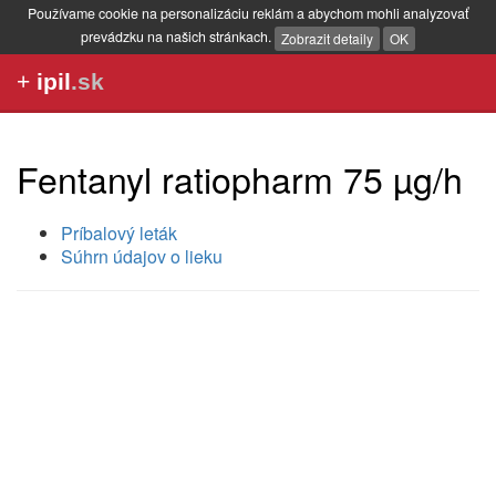
Používame cookie na personalizáciu reklám a abychom mohli analyzovať
prevádzku na našich stránkach.
Zobrazit detaily
OK
+
ipil
.sk
Fentanyl ratiopharm 75 µg/h
Príbalový leták
Súhrn údajov o lieku