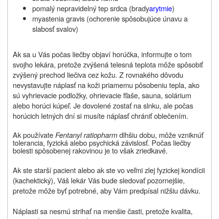
pomalý nepravidelný tep srdca (brady
arytmie
)
myastenia gravis (ochorenie spôsobujúce únavu a
slabosť svalov)
Ak sa u Vás počas liečby objaví horúčka, informujte o tom
svojho lekára, pretože zvýšená telesná teplota môže spôsobiť
zvýšený prechod liečiva cez kožu. Z rovnakého dôvodu
nevystavujte náplasť na koži priamemu pôsobeniu tepla, ako
sú vyhrievacie podložky, ohrievacie fľaše, sauna, solárium
alebo horúci kúpeľ. Je dovolené zostať na slnku, ale počas
horúcich letných dní si musíte náplasť chrániť oblečením.
Ak používate
Fentanyl ratiopharm
dlhšiu dobu, môže vzniknúť
tolerancia, fyzická alebo psychická závislosť. Počas liečby
bolesti spôsobenej rakovinou je to však zriedkavé.
Ak ste starší pacient alebo ak ste vo veľmi zlej fyzickej kondícii
(kachektický), Váš lekár Vás bude sledovať pozornejšie,
pretože môže byť potrebné, aby Vám predpísal nižšiu dávku.
Náplasti sa nesmú strihať na menšie časti, pretože kvalita,