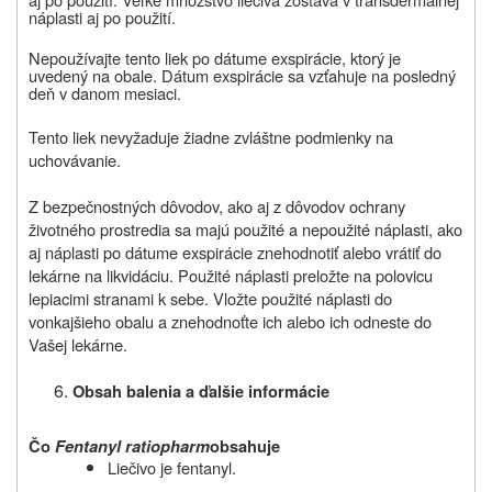
náplasti aj po použití.
Nepoužívajte
tento liek
po dátume exspirácie, ktorý je
uvedený na obale. Dátum exspirácie sa vzťahuje na posledný
deň v danom mesiaci.
Tento liek nevyžaduje žiadne zvláštne podmienky na
uchovávanie.
Z bezpečnostných dôvodov, ako aj z dôvodov ochrany
životného prostredia sa majú použité a nepoužité náplasti, ako
aj náplasti po dátume exspirácie znehodnotiť alebo vrátiť do
lekárne na likvidáciu. Použité náplasti preložte na polovicu
lepiacimi stranami k sebe. Vložte použité náplasti do
vonkajšieho obalu a znehodnoťte ich alebo ich odneste do
Vašej lekárne.
Obsah balenia a ďalšie informácie
Čo
Fentanyl ratiopharm
obsahuje
Liečivo je fentanyl.