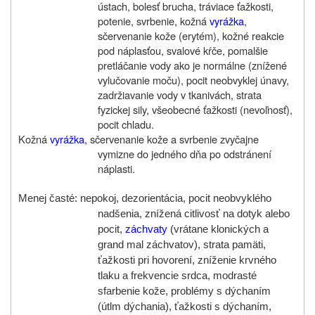
ústach, bolesť brucha, tráviace ťažkosti,
potenie, svrbenie, kožná
vyrážka
,
sčervenanie kože (erytém), kožné reakcie
pod náplasťou, svalové kŕče, pomalšie
pretláčanie vody ako je normálne (znížené
vylučovanie moču), pocit neobvyklej únavy,
zadržiavanie vody v tkanivách, strata
fyzickej sily, všeobecné ťažkosti (nevoľnosť),
pocit chladu.
Kožná
vyrážka
, sčervenanie kože a svrbenie zvyčajne
vymizne do jedného dňa po odstránení
náplasti.
Menej časté: nepokoj, dezorientácia, pocit neobvyklého
nadšenia, znížená citlivosť na dotyk alebo
pocit,
záchvaty
(vrátane klonických a
grand mal záchvatov), strata pamäti,
ťažkosti pri hovorení, zníženie krvného
tlaku a frekvencie srdca, modrasté
sfarbenie kože, problémy s dýchaním
(útlm dýchania), ťažkosti s dýchaním,