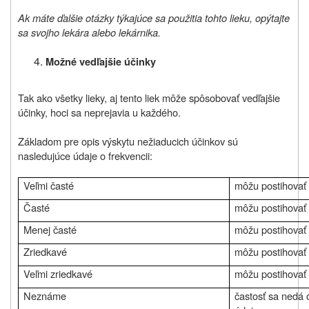
Ak máte ďalšie otázky týkajúce sa použitia tohto lieku, opýtajte
sa svojho lekára alebo lekárnika.
Možné vedľajšie účinky
Tak ako všetky lieky, aj tento liek môže spôsobovať vedľajšie
účinky, hoci sa neprejavia u každého.
Základom pre opis výskytu nežiaducich účinkov sú
nasledujúce údaje o frekvencii:
Veľmi časté
môžu postihovať 
Časté
môžu postihovať
Menej časté
môžu postihovať
Zriedkavé
môžu postihovať
Veľmi zriedkavé
môžu postihovať
Neznáme
častosť sa nedá