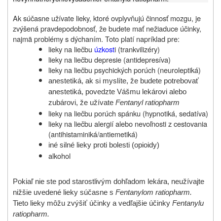
Ak súčasne užívate lieky, ktoré ovplyvňujú činnosť mozgu, je
zvýšená pravdepodobnosť, že budete mať nežiaduce účinky,
najmä problémy s dýchaním. Toto platí napríklad pre:
lieky na liečbu
úzkost
i (trankvilizéry)
lieky na liečbu depresie (antidepresíva)
lieky na liečbu psychických porúch (neuroleptiká)
anestetiká, ak si myslíte, že budete potrebovať
anestetiká, povedzte Vášmu lekárovi alebo
zubárovi, že užívate
Fentanyl ratiopharm
lieky na liečbu porúch spánku (hypnotiká, sedatíva)
lieky na liečbu alergií alebo nevoľnosti z cestovania
(antihistaminiká/antiemetiká)
iné silné lieky proti bolesti (opioidy)
alkohol
Pokiaľ nie ste pod starostlivým dohľadom lekára, neužívajte
nižšie uvedené lieky súčasne s
Fentanylom ratiopharm.
Tieto lieky môžu zvýšiť účinky a vedľajšie účinky
Fentanylu
ratiopharm.