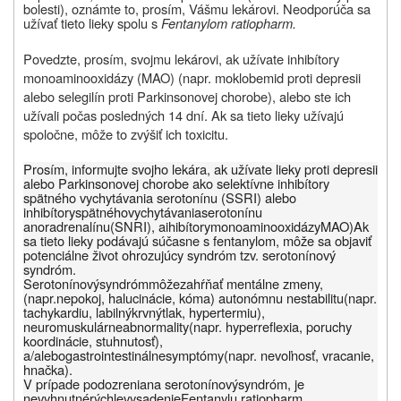
bolesti), oznámte to, prosím, Vášmu lekárovi. Neodporúča sa
užívať tieto lieky spolu s
Fentanylom ratiopharm.
Povedzte, prosím, svojmu lekárovi, ak užívate inhibítory
monoaminooxidázy (MAO) (napr. moklobemid proti depresii
alebo selegilín proti Parkinsonovej chorobe), alebo ste ich
užívali počas posledných 14 dní. Ak sa tieto lieky užívajú
spoločne, môže to zvýšiť ich toxicitu.
Prosím, informujte svojho lekára, ak užívate lieky proti depresii
alebo Parkinsonovej chorobe ako selektívne inhibítory
spätného vychytávania serotonínu (SSRI) alebo
inhibítory
spätného
vychytávania
serotonínu
a
noradrenalínu
(
SNRI),
a
i
hibítory
monoaminooxidázy
MAO)
Ak
sa tieto lieky podávajú súčasne s fentanylom, môže sa objaviť
potenciálne život ohrozujúcy syndróm tzv. serotonínový
syndróm.
Serotonínový
syndróm
môže
zahŕňať mentálne zmeny
,
(napr.
nepokoj
,
halucinácie
,
kóma
)
autonómnu nestabilitu
(
napr.
tachykardiu
,
labilný
krvný
tlak
,
hypertermiu
),
neuromuskulárne
abnormality
(
napr.
hyperreflexia
,
poruchy
koordinácie
, s
tuhnutosť
),
a
/
alebo
gastrointestinálne
symptómy
(
napr.
nevoľnosť
, vracanie,
hnačka
).
V prípade podozrenia
na
serotonínový
syndróm
,
je
nevyhnutné
rýchle
vysadenie
Fentanylu
ratiopharm.