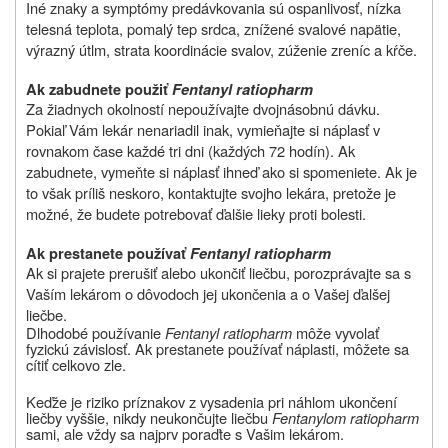
Iné znaky a symptómy predávkovania sú ospanlivosť, nízka
telesná teplota, pomalý tep srdca, znížené svalové napätie,
výrazný útlm, strata koordinácie svalov, zúženie zreníc a kŕče.
Ak zabudnete použiť
Fentanyl ratiopharm
Za žiadnych okolností nepoužívajte dvojnásobnú dávku.
Pokiaľ Vám lekár nenariadil inak, vymieňajte si náplasť v
rovnakom čase každé tri dni (každých 72 hodín). Ak
zabudnete, vymeňte si náplasť ihneď ako si spomeniete. Ak je
to však príliš neskoro, kontaktujte svojho lekára, pretože je
možné, že budete potrebovať ďalšie lieky proti bolesti.
Ak prestanete používať
Fentanyl ratiopharm
Ak si prajete prerušiť alebo ukončiť liečbu, porozprávajte sa s
Vaším lekárom o dôvodoch jej ukončenia a o Vašej ďalšej
liečbe.
Dlhodobé používanie
Fentanyl ratiopharm
môže vyvolať
fyzickú závislosť. Ak prestanete používať náplasti, môžete sa
cítiť celkovo zle.
Keďže je riziko príznakov z vysadenia pri náhlom ukončení
liečby vyššie, nikdy neukončujte liečbu
Fentanylom ratiopharm
sami, ale vždy sa najprv poraďte s Vašim lekárom.