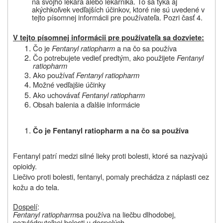
na svojho lekára
alebo
lekárnika. To sa týka aj
akýchkoľvek vedľajších účinkov, ktoré nie sú uvedené v
tejto písomnej informácii pre používateľa. Pozri časť 4.
V tejto písomnej informácii pre používateľa sa dozviete:
Čo je
Fentanyl ratiopharm
a na čo sa používa
Čo potrebujete vedieť predtým, ako
použijete
Fentanyl
ratiopharm
Ako používať
Fentanyl ratiopharm
Možné vedľajšie účinky
Ako uchovávať
Fentanyl ratiopharm
Obsah balenia a ďalšie informácie
Čo
je
Fentanyl ratiopharm
a
na
čo sa používa
Fentanyl patrí medzi silné lieky proti bolesti, ktoré sa nazývajú
opioidy.
Liečivo proti bolesti, fentanyl, pomaly prechádza z náplasti cez
kožu a do tela.
Dospelí
:
Fentanyl ratiopharm
sa používa na liečbu dlhodobej,
nezvládnuteľnej bolesti u dospelých.