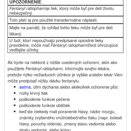
:
UPOZORNENIE
Fentanyl ratiopharm
je liek, ktorý môže byť pre deti životu
nebezpečný.
Toto platí aj pre použité transdermálne náplasti.
Majte na pamäti, že vzhľad tohto lieku môže byť pre deti
lákavý.
U ľudí, ktorí nepoužívajú predpísané opioidné lieky
pravidelne, môže mať
Fentanyl ratiopharm
život ohrozujúce
vedľajšie účinky.
Ak trpíte na niektoré z nižšie uvedených ochorení, skôr ako
použijete
Fentanyl ratiopharm,
informujte svojho lekára,
pretože riziko nežiaducich účinkov je vyššie a/alebo lekár Vám
môže predpísať nižšiu dávku fentanylu.
astma
, útlm dýchania alebo akékoľvek ochorenie pľúc
nízky krvný tlak
poškodenie funkcie pečene
poškodenie funkcie obličiek
keď ste niekedy mali poranenie hlavy, nádor mozgu,
známky zvýšeného vnútrolebečného tlaku (napr. bolesti
hlavy, poruchy videnia), zmeny stavu vedomia alebo
stratu vedomia, alebo kómu