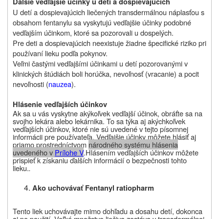
Ďalšie vedľajšie účinky u detí a dospievajúcich
U detí a dospievajúcich liečených transdermálnou náplasťou s
obsahom fentanylu sa vyskytujú vedľajšie účinky podobné
vedľajším účinkom, ktoré sa pozorovali u dospelých.
Pre deti a dospievajúcich neexistuje žiadne špecifické riziko pri
používaní lieku podľa pokynov.
Veľmi častými vedľajšími účinkami u detí pozorovanými v
klinických štúdiách boli horúčka, nevoľnosť (vracanie) a pocit
nevoľnosti (
nauzea
).
Hlásenie vedľajších účinkov
Ak sa u vás vyskytne akýkoľvek vedľajší účinok, obráťte sa na
svojho lekára alebo lekárnika. To sa týka aj akýchkoľvek
vedľajších účinkov, ktoré nie sú uvedené v tejto písomnej
informácii pre používateľa. Vedľajšie účinky môžete hlásiť aj
priamo prostredníctvom
národného systému hlásenia
uvedeného v
Prílohe V
.
Hlásením vedľajších účinkov môžete
prispieť k získaniu ďalších informácií o bezpečnosti tohto
lieku
.
.
Ako uchovávať
Fentanyl ratiopharm
Tento liek uchovávajte mimo dohľadu a dosahu detí
, dokonca
aj po použití. Veľké množstvo liečiva zostáva v transdermálnej