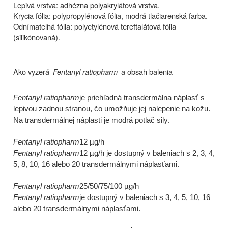
Lepivá vrstva: adhézna polyakrylátová vrstva.
Krycia fólia: polypropylénová fólia, modrá tlačiarenská farba.
Odnímateľná fólia: polyetylénová tereftalátová fólia
(silikónovaná).
Ako vyzerá
Fentanyl ratiopharm
a obsah balenia
Fentanyl ratiopharm
je priehľadná transdermálna náplasť s
lepivou zadnou stranou, čo umožňuje jej nalepenie na kožu.
Na transdermálnej náplasti je modrá potlač sily.
Fentanyl ratiopharm
12 µg/h
Fentanyl ratiopharm
12 µg/h je dostupný v baleniach s 2, 3, 4,
5, 8, 10, 16 alebo 20 transdermálnymi náplasťami.
Fentanyl ratiopharm
25/50/75/100 µg/h
Fentanyl ratiopharm
je dostupný v baleniach s 3, 4, 5, 10, 16
alebo 20 transdermálnymi náplasťami.