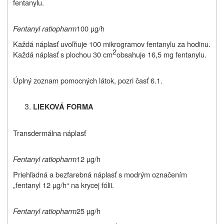
fentanylu.
Fentanyl ratiopharm
100 µg/h
Každá náplasť uvoľňuje 100 mikrogramov fentanylu za hodinu.
2
Každá náplasť s plochou 30 cm
obsahuje 16,5 mg fentanylu.
Úplný zoznam pomocných látok, pozri časť 6.1.
LIEKOVÁ FORMA
Transdermálna náplasť
Fentanyl ratiopharm
12 µg/h
Priehľadná a bezfarebná náplasť s modrým označením
„fentanyl 12 µg/h“ na krycej fólii.
Fentanyl ratiopharm
25 µg/h