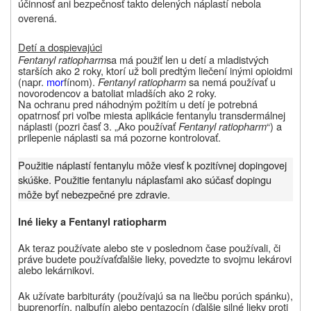
účinnosť ani bezpečnosť takto delených náplastí nebola
overená.
Detí a dospievajúci
Fentanyl ratiopharm
sa má použiť len u detí a mladistvých
starších ako 2 roky, ktorí už boli predtým liečení inými opioidmi
(napr.
mor
fínom).
Fentanyl ratiopharm
sa nemá používať u
novorodencov a batoliat mladších ako 2 roky.
Na ochranu pred náhodným požitím u detí je potrebná
opatrnosť pri voľbe miesta aplikácie fentanylu transdermálnej
náplasti (pozri časť 3. „Ako používať
Fentanyl ratiopharm
“) a
prilepenie náplasti sa má pozorne kontrolovať.
Použitie náplastí fentanylu môže viesť k pozitívnej dopingovej
skúške. Použitie fentanylu náplasťami ako súčasť dopingu
môže byť nebezpečné pre zdravie.
Iné lieky a
Fentanyl ratiopharm
Ak teraz používate alebo ste v poslednom čase používali, či
práve budete používať
ďalšie lieky, povedzte to svojmu lekárovi
alebo lekárnikovi.
Ak užívate barbituráty (používajú sa na liečbu porúch spánku),
buprenorfín, nalbufín alebo pentazocín (ďalšie silné lieky proti