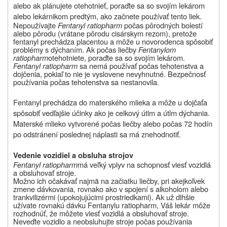
alebo ak plánujete otehotnieť, poraďte sa so svojím lekárom
alebo lekárnikom predtým, ako začnete používať tento liek.
Nepoužívajte
Fentanyl ratiopharm
počas pôrodných bolestí
alebo pôrodu (vrátane pôrodu cisárskym rezom), pretože
fentanyl prechádza placentou a môže u novorodenca spôsobiť
problémy s dýchaním. Ak počas liečby
Fentanylom
ratiopharm
otehotniete, poraďte sa so svojím lekárom.
Fentanyl ratiopharm
sa nemá používať počas tehotenstva a
dojčenia, pokiaľ to nie je vyslovene nevyhnutné. Bezpečnosť
používania počas tehotenstva sa nestanovila.
Fentanyl prechádza do materského mlieka a môže u dojčaťa
spôsobiť vedľajšie účinky ako je celkový útlm a útlm dýchania.
Materské mlieko vytvorené počas liečby alebo počas 72 hodín
po odstránení poslednej náplasti sa má znehodnotiť.
Vedenie vozidiel a obsluha strojov
Fentanyl ratiopharm
má veľký vplyv na schopnosť viesť vozidlá
a obsluhovať stroje.
Možno ich očakávať najmä na začiatku liečby, pri akejkoľvek
zmene dávkovania, rovnako ako v spojení s alkoholom alebo
trankvilizérmi (upokojujúcimi prostriedkami). Ak už dlhšie
užívate rovnakú dávku Fentanylu ratiopharm, Váš lekár môže
rozhodnúť, že môžete viesť vozidlá a obsluhovať stroje.
Neveďte vozidlo a neobsluhujte stroje počas používania