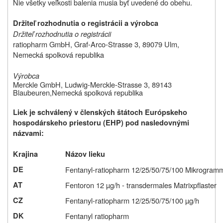
Nie všetky veľkosti balenia musia byť uvedené do obehu.
Držiteľ rozhodnutia o registrácii a výrobca
Držiteľ rozhodnutia o registrácii
ratiopharm GmbH, Graf-Arco-Strasse 3, 89079 Ulm,
Nemecká spolková republika
Výrobca
Merckle GmbH, Ludwig-Merckle-Strasse 3, 89143
Blaubeuren,
Nemecká spolková republika
Liek je schválený v členských štátoch Európskeho
hospodárskeho priestoru (EHP) pod nasledovnými
názvami:
Krajina
Názov lieku
DE
Fentanyl-ratiopharm 12/25/50/75/100 Mikrogramm/
AT
Fentoron 12 µg/h - transdermales Matrixpflaster
CZ
Fentanyl-ratiopharm 12/25/50/75/100 µg/h
DK
Fentanyl ratiopharm