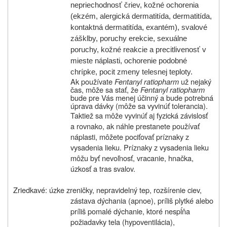
nepriechodnosť čriev, kožné ochorenia
(ekzém, alergická dermatitída, dermatitída,
kontaktná dermatitída, exantém), svalové
zášklby, poruchy erekcie, sexuálne
poruchy, kožné reakcie a precitlivenosť v
mieste náplasti, ochorenie podobné
chrípke, pocit zmeny telesnej teploty.
Ak používate
Fentanyl ratiopharm
už nejaký
čas, môže sa stať, že
Fentanyl ratiopharm
bude pre Vás menej účinný a bude potrebná
úprava dávky (môže sa vyvinúť tolerancia).
Taktiež sa môže vyvinúť aj fyzická závislosť
a rovnako, ak náhle prestanete používať
náplasti, môžete pociťovať príznaky z
vysadenia lieku. Príznaky z vysadenia lieku
môžu byť nevoľnosť, vracanie, hnačka,
úzkosť a tras svalov.
Zriedkavé: úzke zreničky, nepravidelný tep, rozšírenie ciev,
zástava dýchania (apnoe), príliš plytké alebo
príliš pomalé dýchanie, ktoré nespĺňa
požiadavky tela (hypoventilácia),