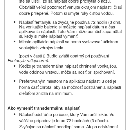
ste sa uistili, že sa náplasť dobre prichytila o kožu.
Obzvlášť veľkú pozornosť venujte okrajom náplasti, či sú
dobre prilepené. Potom si umyte ruky čistou vodou.
Náplasť fentanylu
sa zvyčajne používa 72 hodín (3 dni).
Na vonkajšie balenie si môžete napísať dátum a čas
aplikovania náplasti. Toto Vám môže pomôcť zapamätať
si, kedy si máte náplasť vymeniť.
Miesto aplikácie náplasti sa nemá vystavovať účinkom
vonkajších zdrojov tepla
(pozri v časti 2 Buďte zvlášť opatrný pri používaní
Fentanylu ratiopharm
).
Keďže je transdermálna náplasť chránená vonkajšou,
vode odolnou vrstvou, môže sa nosiť pri sprchovaní.
Preferovaným miestom na aplikáciu náplasti u detí je
horná časť chrbta, aby sa možnosť odstránenia náplasti
dieťaťom znížila na minimum.
Ako vymeniť transdermálnu náplasť
Náplasť odstráňte po čase, ktorý Vám určil lekár. Vo
väčšine prípadov je to po 72 hodinách (3 dňoch).
Zvyčajne sa náplasť neodlepí sama. Ak po odstránení