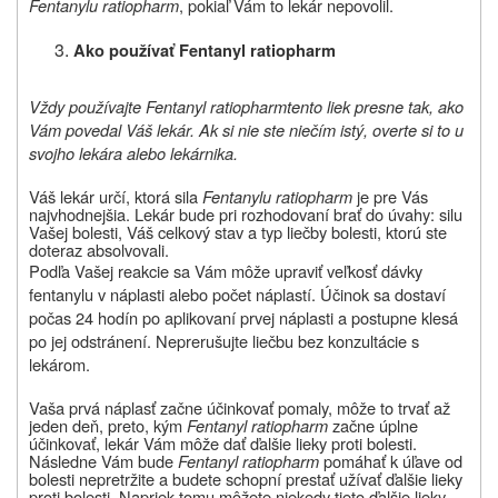
Fentanylu ratiopharm
, pokiaľ Vám to lekár nepovolil.
Ako používať
Fentanyl ratiopharm
Vždy používajte Fentanyl ratiopharmtento liek presne tak, ako
Vám povedal Váš lekár. Ak si nie ste niečím istý, overte si to u
svojho lekára alebo lekárnika.
Váš lekár určí, ktorá sila
Fentanylu ratiopharm
je pre Vás
najvhodnejšia. Lekár bude pri rozhodovaní brať do úvahy: silu
Vašej bolesti, Váš celkový stav a typ liečby bolesti, ktorú ste
doteraz absolvovali.
Podľa Vašej reakcie sa Vám môže upraviť veľkosť dávky
fentanylu v náplasti alebo počet náplastí. Účinok sa dostaví
počas 24 hodín po aplikovaní prvej náplasti a postupne klesá
po jej odstránení. Neprerušujte liečbu bez konzultácie s
lekárom.
Vaša prvá náplasť začne účinkovať pomaly, môže to trvať až
jeden deň, preto, kým
Fentanyl ratiopharm
začne úplne
účinkovať, lekár Vám môže dať ďalšie lieky proti bolesti.
Následne Vám bude
Fentanyl ratiopharm
pomáhať k úľave od
bolesti nepretržite a budete schopní prestať užívať ďalšie lieky
proti bolesti. Napriek tomu môžete niekedy tieto ďalšie lieky