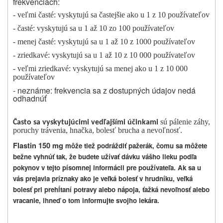
frekvenciách:
- veľmi časté: vyskytujú sa častejšie ako u 1 z 10 používateľov
- časté: vyskytujú sa u 1 až 10 zo 100 používateľov
- menej časté: vyskytujú sa u 1 až 10 z 1000 používateľov
- zriedkavé: vyskytujú sa u 1 až 10 z 10 000 používateľov
- veľmi zriedkavé: vyskytujú sa menej ako u 1 z 10 000
používateľov
- neznáme: frekvencia sa z dostupných údajov nedá
odhadnúť
sú pálenie záhy,
Často sa vyskytujúcimi vedľajšími účinkami
poruchy trávenia, hnačka, bolesť brucha a nevoľnosť.
Flastin 150 mg
môže tiež podráždiť pažerák, čomu sa môžete
bežne vyhnúť tak, že budete užívať dávku vášho lieku podľa
pokynov v tejto písomnej informácii pre používateľa. Ak sa u
vás prejavia príznaky ako je veľká bolesť v hrudníku, veľká
bolesť pri prehĺtaní potravy alebo nápoja, ťažká nevoľnosť alebo
vracanie, ihneď o tom informujte svojho lekára.