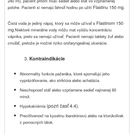
240 ml), pacient pritom musí sedieť alebo stáť vo vzpriamenej
Flastinu 150 mg.
polohe. Pacienti si nemajú ľahnúť hodinu po užití
Flastinom 150
Čistá voda je jediný nápoj, ktorý sa môže užívať s
mg
.Niektoré minerálne vody môžu mat vyššiu koncentráciu
vápnika, preto sa nemajú užívať. Pacienti nemajú tablety žuť alebo
cmúľať, pretože je možné riziko orofaryngeálnej ulcerácie.
Kontraindikácie
Abnormality funkcie pažeráka, ktoré spomaľujú jeho
vyprázdňovanie, ako striktúra alebo achalázia.
Neschopnosť stáť alebo vzpriamene sedieť najmenej 60
minút.
(pozri časť 4.4).
Hypokalciémia
Precitlivenosť na kyselinu ibandrónovú alebo na ktorúkoľvek
z pomocných látok.