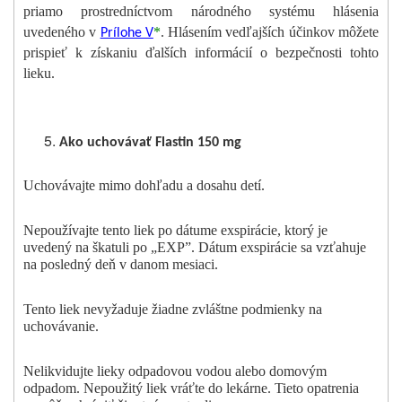
priamo prostredníctvom
národného systému hlásenia
uvedeného v
*
. Hlásením vedľajších účinkov môžete
Prílohe V
prispieť k získaniu ďalších informácií o bezpečnosti tohto
lieku.
Ako uchovávať Flastin 150 mg
Uchovávajte mimo dohľadu a dosahu detí.
Nepoužívajte tento liek po dátume exspirácie, ktorý je
uvedený na škatuli po „EXP”. Dátum exspirácie sa vzťahuje
na posledný deň v danom mesiaci.
Tento liek nevyžaduje žiadne zvláštne podmienky na
uchovávanie.
Nelikvidujte lieky odpadovou vodou alebo domovým
odpadom. Nepoužitý liek vráťte do lekárne. Tieto opatrenia