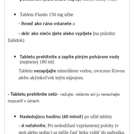
Tabletu Flastin 150 mg užite
a
- ihneď ako ráno vstanete
na prázdny
- skôr ako niečo zjete alebo vypijete (
žalúdok)
Tabletu prehltnite a zapite plným pohárom vody
(najmenej 180 ml)
Tabletu
minerálnou vodou, ovocnou šťavou
nezapíjajte
alebo akýmkoľvek iným nápojom.
–
- Tabletu prehltnite celú
nežujte, nelámte ani ju nenechajte
rozpustiť v ústach.
po užití tablety
Nasledujúcu hodinu (60 minút)
-
; Pri nedodržaní vzpriamenej polohy (v
si neľahnite
stoji alebo sediac) sa môže časť lieku vrátiť do pažeráka.