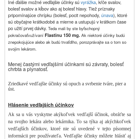
Iné ďalšie možné vedľajšie účinky sú
vyrážka
, kŕče svalov,
bolesť svalov a kĺbov ako aj bolesť hlavy. Tiež príznaky
pripomínajúce chrípku (bolesť, pocit nepohody,
únava
), ktoré
sú obyčajne krátkodobé a mierne a ustupujú v krátkom čase
po užití prvej dávky.
Teda mali by ste byť
schopný
Flastinu 150 mg.
pokračovať
v
užívaní
Ak niektoré účinky budú
znepokojujúce alebo ak budú trvať
dlho, porozprávajte sa o tom so
svojim lekárom.
Menej častými vedľajšími účinkami sú závraty, bolesť
chrbta a plynatosť.
Zriedkavé vedľajšie účinky sú opuch a svrbenie tváre, pier a
úst.
Hlásenie vedľajších účinkov
Ak sa u vás vyskytne akýkoľvek vedľajší účinok, obráťte sa
na svojho lekára alebo lekárnika. To sa týka aj akýchkoľvek
vedľajších účinkov, ktoré nie sú uvedené v tejto písomnej
informácii pre používateľa. Vedľajšie účinky môžete hlásiť aj