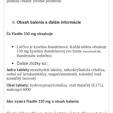
pomôžu chrániť životné prostredie.
Obsah balenia a ďalšie informácie
Čo Flastin 150 mg obsahuje
Liečivo je kyselina ibandrónová. Každá tableta obsahuje
150 mg kyseliny ibandrónovej (vo forme
monohydrátu
ibandronátu sodného).
Ďalšie zložky sú::
monohydrát laktózy, mikrokryštalická celulóza,
Jadro tablety:
sodná soľ kroskarmelózy, magnéziumstearát, koloidný oxid
kremičitý bezvodý
hydroxypropylcelulóza, oxid titaničitý (E171),
Obal tablety:
makrogol 6000
Ako vyzerá Flastin 150 mg a obsah balenia