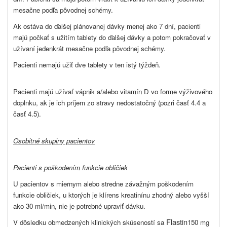
mesačne podľa pôvodnej schémy.
Ak ostáva do ďalšej plánovanej dávky menej ako 7 dní, pacienti
majú počkať s užitím tablety do ďalšej dávky a potom pokračovať v
užívaní jedenkrát mesačne podľa pôvodnej schémy.
Pacienti nemajú užiť dve tablety v ten istý týždeň.
Pacienti majú užívať vápnik a/alebo vitamín D vo forme výživového
doplnku, ak je ich príjem zo stravy nedostatočný (pozri časť 4.4 a
časť 4.5).
Osobitné skupiny pacientov
Pacienti s poškodením funkcie obličiek
U pacientov s miernym alebo stredne závažným poškodením
funkcie obličiek, u ktorých je klírens kreatinínu zhodný alebo vyšší
ako 30 ml/min, nie je potrebné upraviť dávku.
Flastin
V dôsledku obmedzených klinických skúseností sa
150 mg