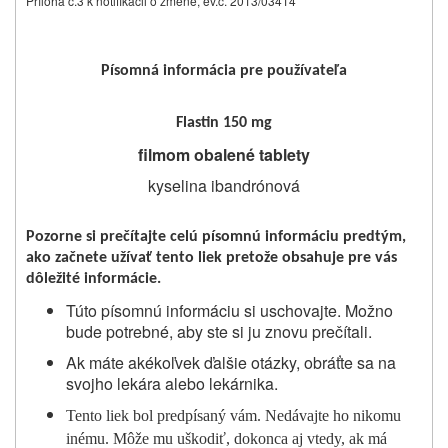
Príloha č.3 k notifikácii o zmene, ev.č. 2013/03414
Písomná informácia pre používateľa
Flastin 150 mg
filmom obalené tablety
kyselina ibandrónová
Pozorne si prečítajte celú písomnú informáciu predtým,
ako začnete užívať tento liek pretože obsahuje pre vás
dôležité informácie.
Túto písomnú informáciu si uschovajte. Možno
bude potrebné, aby ste si ju znovu prečítali.
Ak máte akékoľvek ďalšie otázky, obráťte sa na
svojho lekára alebo lekárnika.
Tento liek bol predpísaný vám. Nedávajte ho nikomu
inému. Môže mu uškodiť, dokonca aj vtedy, ak má