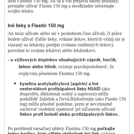
užití Flastinu 150 mg. Ak sa u vás prejavia takéto príznaky,
prestaňte užívať Flastin 150 mg a neodkladne informujte
svojho lekára.
Iné lieky a Flastin 150 mg
Ak teraz užívate alebo ste v poslednom čase užívali, či práve
budete užívať ďalšie lieky, vrátane liekov, ktorých výdaj nie je
viazaný na lekársky predpis (vrátane rastlinných liekov),
povedzte to svojmu lekárovi alebo lekárnikovi.
-
u výživových doplnkov obsahujúcich vápnik, horčík,
, existuje pravdepodobnosť, že
železo alebo hliník
ovplyvnia pôsobenie Flastinu 150 mg.
kyselina acetylsalicylová (aspirin) a iné
(ako
nesteroidové protizápalové lieky NSAID
ibuprofén, diklofenak sodný a naproxen) môžu
podráždiť žalúdok a črevá.Bisfosfonáty (ako Flastin 150
mg) môžu pôsobiť podobne, preto je nevyhnutné
zachovať osobitnú opatrnosť pri súčasnom užívaní
.
liekov proti bolesti alebo protizápalových liekov.
Po prehltnutí mesačnej tablety Flastinu 150 mg
počkajte
vrátane