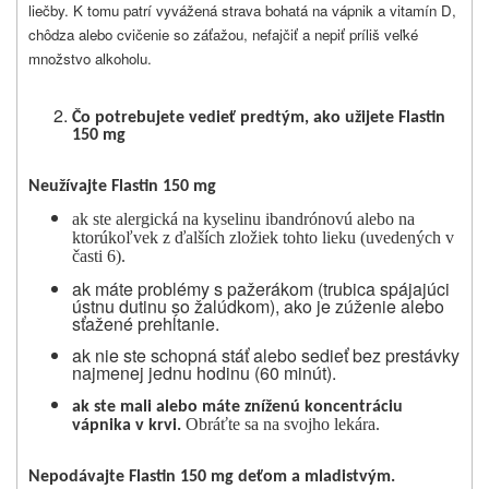
liečby. K tomu patrí vyvážená strava bohatá na vápnik a vitamín D,
chôdza alebo cvičenie so záťažou, nefajčiť a nepiť príliš veľké
množstvo alkoholu.
Čo potrebujete vedieť predtým, ako užijete
Flastin
150 mg
Neužívajte Flastin 150 mg
ak ste alergická na kyselinu ibandrónovú alebo na
ktorúkoľvek z ďalších zložiek tohto lieku (uvedených v
časti 6).
ak máte problémy s pažerákom (trubica spájajúci
ústnu dutinu so žalúdkom), ako je zúženie alebo
sťažené prehĺtanie.
ak nie ste schopná stáť alebo sedieť bez prestávky
najmenej jednu hodinu (60 minút).
ak ste mali alebo máte zníženú koncentráciu
Obráťte sa na svojho lekára.
vápnika v krvi.
Nepodávajte Flastin 150 mg deťom a mladistvým.