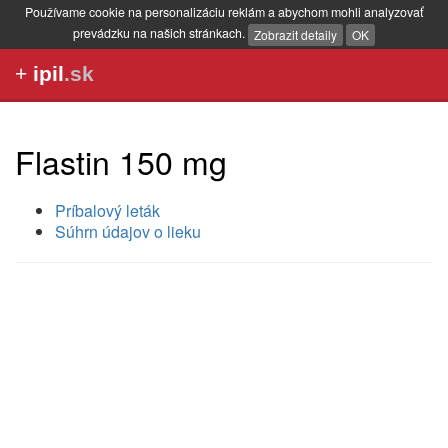
Používame cookie na personalizáciu reklám a abychom mohli analyzovať
prevádzku na našich stránkach.
Zobrazit detaily
OK
+
ipil
.sk
Flastin 150 mg
Príbalový leták
Súhrn údajov o lieku