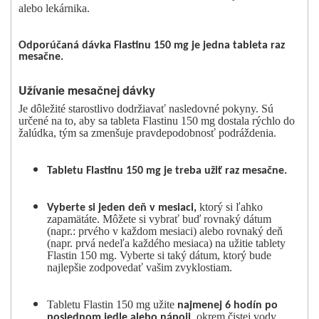
alebo lekárnika.
Odporúčaná dávka Flastinu 150 mg je jedna tableta raz
mesačne.
Užívanie mesačnej dávky
Je dôležité starostlivo dodržiavať nasledovné pokyny. Sú
určené na to, aby sa tableta Flastinu 150 mg dostala rýchlo do
žalúdka, tým sa zmenšuje pravdepodobnosť podráždenia.
Tabletu Flastinu 150 mg je treba užiť raz mesačne.
ktorý si ľahko
Vyberte si jeden deň v mesiaci,
zapamätáte. Môžete si vybrať buď rovnaký dátum
(napr.: prvého v každom mesiaci) alebo rovnaký deň
(napr. prvá nedeľa každého mesiaca) na užitie tablety
Flastin 150 mg. Vyberte si taký dátum, ktorý bude
najlepšie zodpovedať vašim zvyklostiam.
Tabletu Flastin 150 mg užite
najmenej 6 hodín po
, okrem čistej vody.
poslednom jedle alebo nápoji