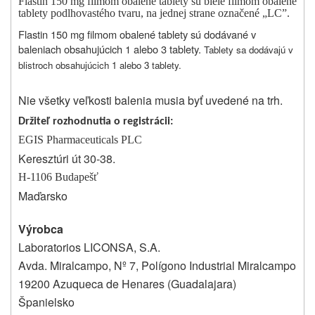
Flastin 150 mg filmom obalené tablety sú biele filmom obalené
tablety podlhovastého tvaru, na jednej strane označené „LC”.
Flastin 150 mg filmom obalené tablety sú dodávané v
baleniach obsahujúcich 1 alebo 3 tablety.
Tablety sa dodávajú v
blistroch obsahujúcich 1 alebo 3 tablety.
Nie všetky veľkosti balenia musia byť uvedené na trh.
Držiteľ rozhodnutia o registrácii
:
EGIS Pharmaceuticals PLC
Keresztúri út 30-38.
H-1106 Budapešť
Maďarsko
Výrobca
Laboratorios LICONSA, S.A.
Avda. Miralcampo, Nº 7, Polígono Industrial Miralcampo
19200 Azuqueca de Henares (Guadalajara)
Španielsko