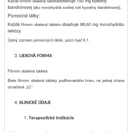
obsahuje 150 mg kyseliny
Každá filmom obalená tableta
ibandrónovej
(ako monohydrát sodnej soli kyseliny ibandrónovej).
Pomocné látky:
Každá
obsahuje
88,60 mg monohydrátu
filmom obalená tableta
laktózy.
Úplný zoznam pomocných látok, pozri časť 6.1.
LI
EKOVÁ FORMA
Filmom obalená tableta
Biele filmom obalené tablety podlhovastého tvaru, na jednej strane
označené „LC“.
KLINICKÉ
ÚDAJE
T
erapeutické indikácie