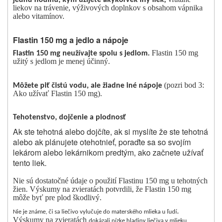
jednu hodinu, kým užijete akýkoľvek iný liek,
liekov na trávenie, výživových doplnkov s obsahom vápnika
alebo vitamínov.
Flastin 150 mg a jedlo a nápoje
Flastin 150 mg
Flastin 150 mg neužívajte spolu s jedlom.
užitý s jedlom je menej účinný.
(pozri bod 3:
Môžete piť čistú vodu, ale žiadne iné nápoje
Ako užívať Flastin 150 mg).
Tehotenstvo, dojčenie a plodnosť
Ak ste tehotná alebo dojčíte, ak si myslíte že ste tehotná
alebo ak plánujete otehotnieť, poraďte sa so svojím
lekárom alebo lekárnikom predtým, ako začnete užívať
tento liek.
Nie sú dostatočné údaje o použití Flastinu 150 mg u tehotných
žien. Výskumy na zvieratách potvrdili, že Flastin 150 mg
môže byť pre plod škodlivý.
.
Nie je známe, či sa liečivo vylučuje do materského mlieka u ľudí
Výskumy na zvieratách
dokázali nízke hladiny liečiva v mlieku.