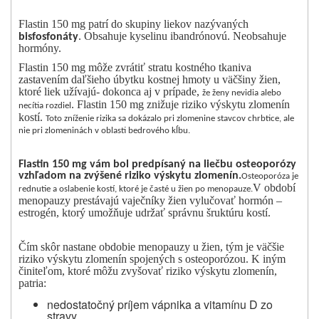
Flastin 150 mg patrí do skupiny liekov nazývaných
. Obsahuje kyselinu ibandrónovú. Neobsahuje
bisfosfonáty
hormóny.
Flastin 150 mg môže zvrátiť stratu kostného tkaniva
zastavením daľšieho úbytku kostnej hmoty u väčšiny žien,
ktoré liek užívajú- dokonca aj v prípade,
že ženy nevidia alebo
. Flastin 150 mg znižuje riziko výskytu zlomenín
necítia rozdiel
kostí.
Toto zníženie rizika sa dokázalo pri zlomenine stavcov chrbtice, ale
nie pri zlomeninách v oblasti bedrového kĺbu.
Flastin 150 mg vám bol predpísaný na liečbu osteoporózy
vzhľadom na zvýšené riziko výskytu zlomenín
.
Osteoporóza je
V období
rednutie a oslabenie kostí, ktoré je časté u žien po menopauze.
menopauzy prestávajú vaječníky žien vylučovať hormón –
estrogén, ktorý umožňuje udržať správnu šruktúru kostí.
Čím skôr nastane obdobie menopauzy u žien, tým je väčšie
riziko výskytu zlomenín spojených s osteoporózou. K iným
činiteľom, ktoré môžu zvyšovať riziko výskytu zlomenín,
patria:
nedostatočný príjem vápnika a vitamínu D zo
stravy