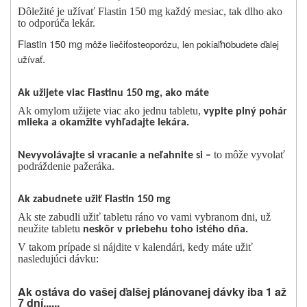
Dôležité je užívať Flastin 150 mg každý mesiac, tak dlho ako
to odporúča lekár.
Flastin 150 mg
ho
môže liečiť
osteoporózu, len pokiaľ
budete ďalej
.
užívať
Ak užijete viac Flastinu 150 mg, ako máte
Ak omylom užijete viac ako jednu tabletu,
vypite plný pohár
mlieka a okamžite vyhľadajte lekára.
to môže vyvolať
Nevyvolávajte si vracanie a neľahnite si –
podráždenie pažeráka.
Ak zabudnete užiť Flastin 150 mg
Ak ste zabudli užiť tabletu ráno vo vami vybranom dni, už
neužite tabletu
neskôr v priebehu toho istého dňa.
V takom prípade si nájdite v kalendári, kedy máte užiť
nasledujúci dávku:
Ak ostáva do vašej ďalšej plánovanej dávky iba 1 až
7 dní......