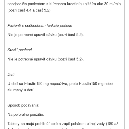
neodporúča pacientom s klírensom kreatinínu nižším ako 30 ml/min
(pozri časť 4.4 a časť 5.2).
Pacienti s poškodením funkcie pečene
Nie je potrebné upraviť dávku (pozri časť 5.2).
Starší pacienti
Nie je potrebné upraviť dávku (pozri časť 5.2).
Deti
Flastin
Flastin
U detí sa
150 mg nepoužíva, preto
150 mg nebol
skúmaný u detí.
Spôsob podávania
:
Na perorálne použitie.
Tablety sa majú prehltnúť celé a zapiť pohárom pitnej vody (180 až