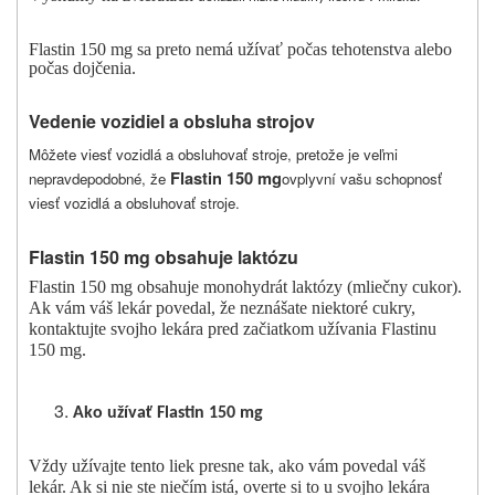
Flastin 150 mg sa preto nemá užívať počas tehotenstva alebo
počas dojčenia.
Vedenie vozidiel a obsluha strojov
Môžete viesť vozidlá a obsluhovať stroje, pretože je veľmi
Flastin 150 mg
nepravdepodobné, že
ovplyvní vašu schopnosť
viesť vozidlá a obsluhovať stroje.
Flastin 150 mg obsahuje laktózu
Flastin 150 mg obsahuje monohydrát laktózy (mliečny cukor).
Ak vám váš lekár povedal, že neznášate niektoré cukry,
kontaktujte svojho lekára pred začiatkom užívania Flastinu
150 mg.
Ako
užívať
Flastin 150 mg
Vždy užívajte tento liek presne tak, ako vám povedal váš
lekár. Ak si nie ste niečím istá, overte si to u svojho lekára