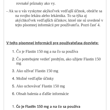
rovnaké príznaky ako vy.
-
Ak sa u vás vyskytne akýkoľvek vedľajší účinok, obráťte sa
na svojho lekára alebo lekárnika. To sa týka aj
akýchkoľvek vedľajších účinkov, ktoré nie sú uvedené v
tejto písomnej informácii pre používateľa. Pozri časť 4.
V tejto písomnej informácii pre používateľa
sa dozviete
:
Čo je Flastin 150 mg
a na čo sa používa
Čo potrebujete vedieť predtým, ako užijete
Flastin 150
mg
Ako
užívať
Flastin 150 mg
Možné
vedľajšie
účinky
Ako uchovávať Flastin 150 mg
Obsah balenia a ďalšie informácie
Čo je Flastin 150 mg
a na čo sa používa