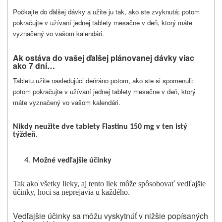
Počkajte do ďalšej dávky a užite ju tak, ako ste zvyknutá; potom
,
pokračujte v užívaní jednej tablety mesačne v deň
ktorý máte
vyznačený vo vašom kalendári.
Ak ostáva do vašej ďalšej plánovanej dávky viac
ako 7 dní…
Tabletu užite nasledujúci deň
ráno potom, ako ste si spomenuli;
,
potom pokračujte v užívaní jednej tablety mesačne v deň
ktorý
máte vyznačený vo vašom kalendári.
Nikdy neužite dve tablety Flastinu 150 mg v ten istý
týždeň.
Možné vedľajšie účinky
Tak ako všetky lieky, aj tento liek môže spôsobovať vedľajšie
účinky, hoci sa neprejavia u každého.
Vedľajšie účinky sa môžu vyskytnúť v nižšie popísaných