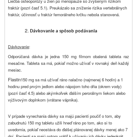
Liečba osteoporózy u žien po menopauze so zvýšeným rizikom
fraktúr (pozri časť 5.1). Preukázalo sa zníženie rizika vertebrálnych
fraktúr, účinnosť u fraktúr femorálneho krčku nebola stanovená.
D
ávkovanie a spôsob podávania
Dávkovanie
:
Odporúčaná dávka je jedna 150 mg filmom obalená tableta raz
mesačne. Tableta sa má, pokiaľ možno užívať v rovnaký deň každý
mesiac.
Flastin
150 mg sa má užívať ráno nalačno (najmenej 6 hodín) a 1
hodinu pred prvým jedlom alebo nápojom toho dňa (okrem vody)
(pozri časť 4.5) alebo akýmkoľvek ďalším perorálnym liekom alebo
výživovým doplnkom (vrátane vápnika).
V prípade vynechania dávky sa majú pacienti poučiť o tom, aby
zabudnutú 150 mg tabletu užili hneď ráno po tom, ako si to
uvedomia, pokiaľ neostáva do ďalšej plánovanej dávky menej ako 7
dní. Pacienti sa majú potom vrátiť k užívaniu ich dávky jedenkrát