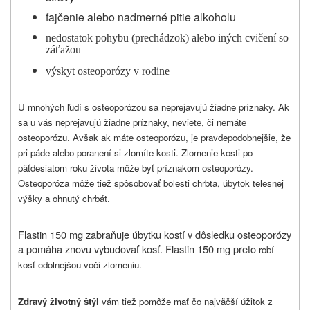
fajčenie alebo nadmerné pitie alkoholu
nedostatok pohybu (prechádzok) alebo iných cvičení so
záťažou
výskyt osteoporózy v rodine
U mnohých ľudí s osteoporózou sa neprejavujú žiadne príznaky. Ak
sa u vás neprejavujú žiadne príznaky, neviete, či nemáte
osteoporózu. Avšak ak máte osteoporózu, je pravdepodobnejšie, že
pri páde alebo poranení si zlomíte kosti. Zlomenie kosti po
päťdesiatom roku života môže byť príznakom osteoporózy.
Osteoporóza môže tiež spôsobovať bolesti chrbta, úbytok telesnej
výšky a ohnutý chrbát.
Flastin 150 mg zabraňuje úbytku kostí v dôsledku osteoporózy
a pomáha znovu vybudovať kosť. Flastin 150 mg preto
robí
kosť odolnejšou voči zlomeniu.
Zdravý životný štýl
vám tiež pomôže mať čo najväčší úžitok z