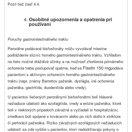
Pozri tiež časť 4.4.
Osobitné upozornenia a opatrenia pri
používaní
Poruchy gastrointestinálneho traktu
Perorálne podávané bisfosfonáty môžu vyvolávať miestne
podráždenie slizníc horného gastrointestinálneho traktu. Vzhľadom
na tieto možné dráždivé účinky a na možnosť zhoršenia primárneho
Flastin 150 mg
ochorenia treba postupovať opatrne, keď sa
podáva
pacientom s aktívnym ochorením horného gastrointestinálneho
traktu (napr. známy Barrettov pažerák, dysfágia, iné ochorenia
pažeráka, gastritída, duodenitída alebo vredy).
U pacientov liečených perorálnymi bisfosfonátmi boli hlásené
nežiaduce udalosti ako ezofagitída, vredy a erózie pažeráka, ktoré
boli v niektorých prípadoch závažné a vyžiadali si hospitalizáciu;
zriedkavo boli spojené s krvácaním alebo po nich došlo k striktúre
či perforácii pažeráka. Riziko závažných ezofágových nežiaducich
udalostí sa zdá vyššie u pacientov, ktorí nedodržiavajú pokyny o