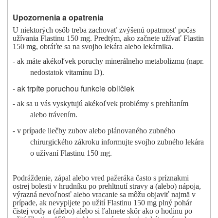
Upozornenia a opatrenia
U niektorých osôb treba zachovať zvýšenú opatrnosť počas
užívania Flastinu 150 mg.
Predtým, ako začnete užívať Flastin
150 mg, obráťte sa na svojho lekára alebo lekárnika.
- ak máte akékoľvek poruchy minerálneho metabolizmu (napr.
nedostatok vitamínu D).
- ak trpíte poruchou funkcie obličiek
- ak sa u vás vyskytujú akékoľvek problémy s prehĺtaním
alebo trávením.
- v prípade liečby zubov alebo plánovaného zubného
chirurgického zákroku informujte svojho zubného lekára
o užívaní Flastinu 150 mg.
Podráždenie, zápal alebo vred pažeráka často s príznakmi
ostrej bolesti v hrudníku po prehltnutí stravy a (alebo) nápoja,
výrazná nevoľnosť alebo vracanie sa môžu objaviť najmä v
prípade, ak nevypijete po užití Flastinu 150 mg plný pohár
čistej vody a (alebo) alebo si ľahnete skôr ako o hodinu po