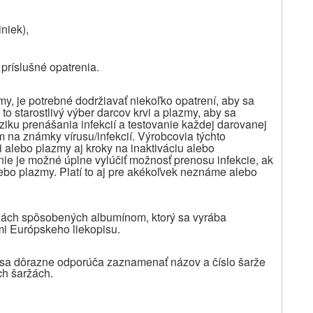
niek),
 príslušné opatrenia.
my, je potrebné dodržiavať niekoľko opatrení, aby sa
to starostlivý výber darcov krvi a plazmy, aby sa
iziku prenášania infekcií a testovanie každej darovanej
 na známky vírusu/infekcií. Výrobcovia týchto
i alebo plazmy aj kroky na inaktiváciu alebo
nie je možné úplne vylúčiť možnosť prenosu infekcie, ak
lebo plazmy. Platí to aj pre akékoľvek neznáme alebo
ciách spôsobených albumínom, ktorý sa vyrába
mi Európskeho liekopisu.
 sa dôrazne odporúča zaznamenať názov a číslo šarže
ch šaržách.