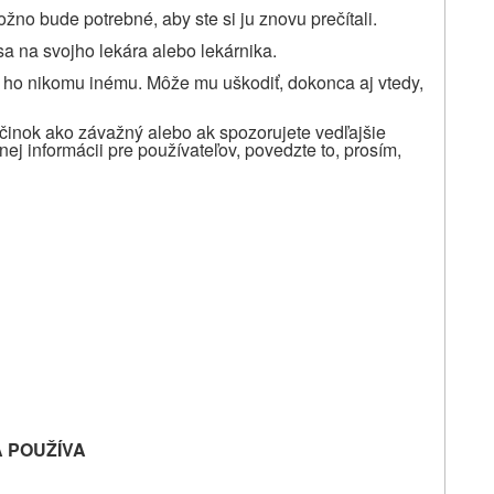
žno bude potrebné, aby ste si ju znovu prečítali.
sa na svojho lekára alebo lekárnika.
e ho nikomu inému. Môže mu uškodiť, dokonca aj vtedy,
účinok ako závažný alebo ak spozorujete vedľajšie
nej informácii pre používateľov, povedzte to, prosím,
:
A POUŽÍVA