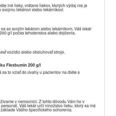
te iné lieky, vrátane liekov, ktorých výdaj nie je
 svojmu lekárovi alebo lekárnikovi.
e sa so svojím lekárom alebo lekárnikom. Váš lekár
200 g/l počas tehotenstva alebo dojčenia.
sť vozidlo alebo obsluhovať stroje.
eku Flexbumin 200 g/l
sa to vziať do úvahy u pacientov na diéte s
oužívanie v nemocnici. Z tohto dôvodu Vám ho v
personál. Váš lekár určí množstvo lieku, ktorý sa má
a základe Vášho špecifického ochorenia.