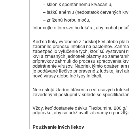
– sklon k spontánnemu krvácaniu,
– ťažkú anémiu (nedostatok červených krvi
– zníženú tvorbu moču,
informujte o tom svojho lekára, aby mohol prijať
Keď sú lieky vyrobené z ľudskej krvi alebo plaz
zabránilo prenosu infekcií na pacientov. Zahŕňa 
zabezpečilo vylúčenie tých, ktorí sú vystavení r
krvi a zmesných jednotiek plazmy so zameraním
prípravkov zahrnuli do procesu spracovania krv
odstránenie vírusov. Napriek týmto opatreniam 
je podávané liečivo pripravené z ľudskej krvi a
nové vírusy alebo iné typy infekcií.
Neexistujú žiadne hlásenia o vírusových infek
zavedenými postupmi v súlade so špecifikácia
Vždy, keď dostanete dávku Flexbuminu 200 g/l
prípravku, aby sa udržiavali záznamy o použitý
Používanie iných liekov