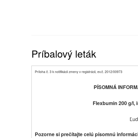
Príbalový leták
Príloha č. 3 k notifikácii zmeny v registrácii, ev.č. 2012/00973
PÍSOMNÁ INFORM
Flexbumin 200 g/l, 
Ľud
Pozorne si prečítajte celú písomnú informác