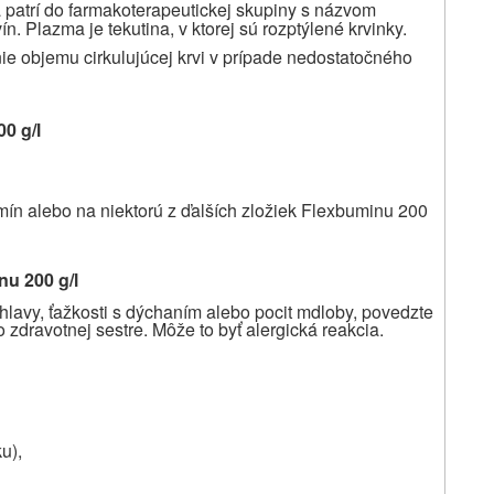
a patrí do farmakoterapeutickej skupiny s názvom
. Plazma je tekutina, v ktorej sú rozptýlené krvinky.
ie objemu cirkulujúcej krvi v prípade nedostatočného
0 g/l
bumín alebo na niektorú z ďalších zložiek Flexbuminu 200
u 200 g/l
hlavy, ťažkosti s dýchaním alebo pocit mdloby, povedzte
 zdravotnej sestre. Môže to byť alergická reakcia.
u),