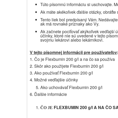
Túto písomnú informáciu si uschovajte. Mo
Ak máte akékoľvek ďalšie otázky, obráťte 
Tento liek bol predpísaný Vám. Nedávajt
ak má rovnaké príznaky ako Vy.
Ak začnete pociťovať akýkoľvek vedľajší 
účinky, ktoré nie sú uvedené v tejto písom
svojmu lekárovi alebo lekárnikovi.
V tejto písomnej informácii pre používateľov
1. Čo je Flexbumin 200 g/l a na čo sa používa
2. Skôr ako použijete Flexbumin 200 g/l
3. Ako používať Flexbumin 200 g/l
4. Možné vedľajšie účinky
Ako uchovávať Flexbumin 200 g/l
6. Ďalšie informácie
FLEXBUMIN 200 g/l A
NA ČO S
ČO JE