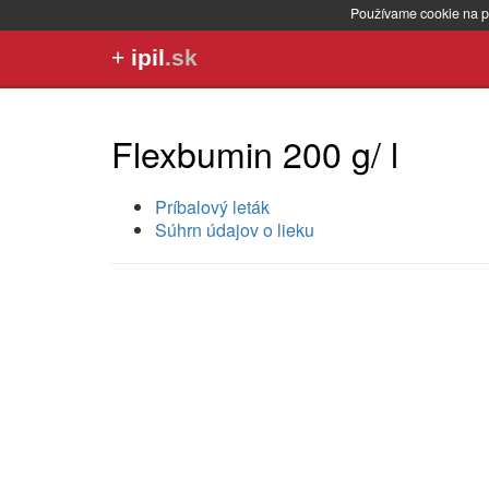
Používame cookie na p
+
ipil
.sk
Flexbumin 200 g/ l
Príbalový leták
Súhrn údajov o lieku