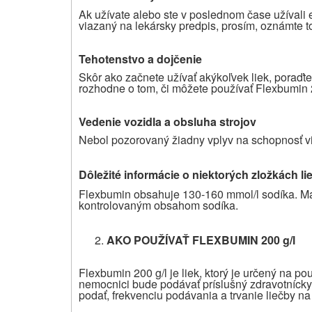
Ak užívate alebo ste v poslednom čase užívali eš
viazaný na lekársky predpis, prosím, oznámte to
Tehotenstvo a dojčenie
Skôr ako začnete užívať akýkoľvek liek, poraďt
rozhodne o tom, či môžete používať Flexbumin 
Vedenie vozidla a obsluha strojov
Nebol pozorovaný žiadny vplyv na schopnosť vie
Dôležité informácie o niektorých zložkách li
Flexbumin obsahuje 130-160 mmol/l sodíka. Má 
kontrolovaným obsahom sodíka.
AKO POUŽÍVAŤ
FLEXBUMIN 200 g/l
Flexbumin 200 g/l je liek, ktorý je určený na p
nemocnici bude podávať príslušný zdravotnícky 
podať, frekvenciu podávania a trvanie liečby n