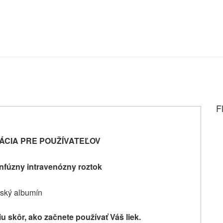
F
ÁCIA PRE POUŽÍVATEĽOV
infúzny intravenózny roztok
ský albumín
iu skôr, ako začnete
používať Váš liek.