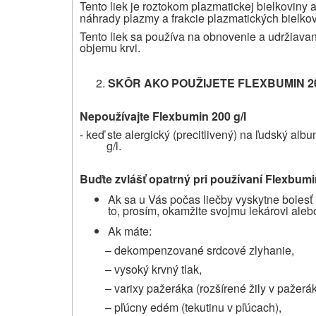
Tento liek je roztokom plazmatickej bielkoviny 
náhrady plazmy a frakcie plazmatických bielkovín
Tento liek sa používa na obnovenie a udržiavan
objemu krvi.
SKÔR AKO POUŽIJETE
FLEXBUMIN 20
Nepoužívajte
Flexbumin 200 g/l
- keď ste alergický (precitlivený) na ľudský al
g/l.
Buďte zvlášť opatrný pri používaní
Flexbumin
Ak sa u Vás počas liečby vyskytne bolesť 
to, prosím, okamžite svojmu lekárovi alebo
Ak máte:
– dekompenzované srdcové zlyhanie,
– vysoký krvný tlak,
– varixy pažeráka (rozšírené žily v pažerák
– pľúcny edém (tekutinu v pľúcach),