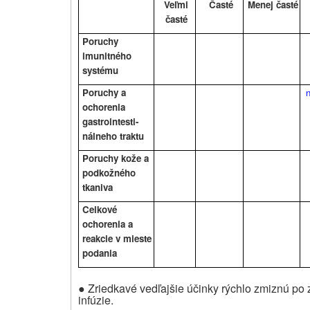
Veľmi
Časté
Menej časté
časté
Poruchy
imunitného
systému
Poruchy a
ochorenia
gastrointesti-
nálneho traktu
Poruchy kože a
podkožného
tkaniva
Celkové
ochorenia a
reakcie v mieste
podania
● Zriedkavé vedľajšie účinky rýchlo zmiznú po 
infúzie.