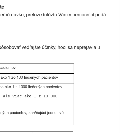
te
rnú dávku, pretože infúziu Vám v nemocnici podá
pôsobovať vedľajšie účinky, hoci sa neprejavia u
pacientov
c ako 1 zo 100 liečených pacientov
iac ako 1 z 1000 liečených pacientov
, ale viac ako 1 z 10 000
ných pacientov, zahŕňajúci jednotlivé