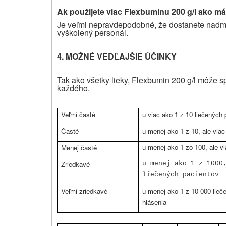
Ak použijete
viac Flexbuminu 200 g/l ako má
Je veľmi nepravdepodobné, že dostanete nadme
vyškolený personál.
4.
MOŽNÉ VEDĽAJŠIE ÚČINKY
Tak ako všetky lieky, Flexbumin 200 g/l môže s
každého.
Veľmi časté
u viac ako 1 z 10 liečených 
Časté
u menej ako 1 z 10, ale via
u menej ako 1 zo 100, ale v
Menej časté
Zriedkavé
u menej ako 1 z 1000
liečených pacientov
Veľmi zriedkavé
u menej ako 1 z 10 000 lieče
hlásenia