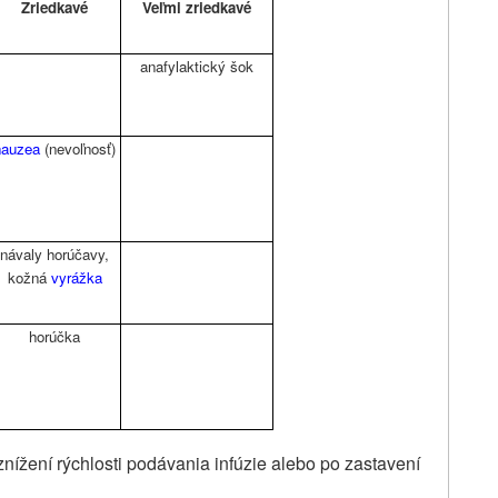
Zriedkavé
Veľmi zriedkavé
anafylaktický šok
nauzea
(nevoľnosť)
návaly horúčavy,
kožná
vyrážka
horúčka
znížení rýchlosti podávania infúzie alebo po zastavení