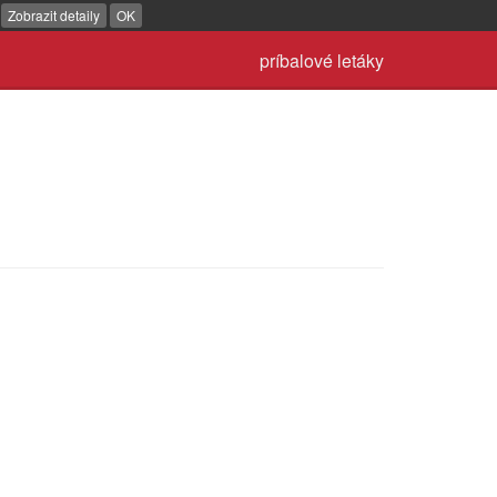
.
Zobrazit detaily
OK
príbalové letáky