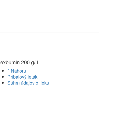
lexbumin 200 g/ l
^ Nahoru
Príbalový leták
Súhrn údajov o lieku